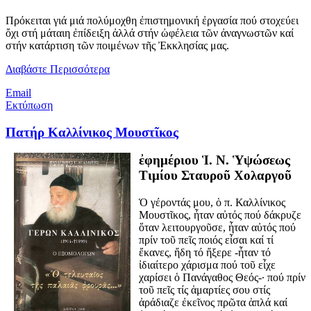
Πρόκειται γιά μιά πολύμοχθη ἐπιστημονική ἐργασία πού στοχεύει
ὄχι στή μάταιη ἐπίδειξη ἀλλά στήν ὠφέλεια τῶν ἀναγνωστῶν καί
στήν κατάρτιση τῶν ποιμένων τῆς Ἐκκλησίας μας.
Διαβάστε Περισσότερα
Email
Εκτύπωση
Πατήρ Καλλίνικος Μουστῖκος
ἐφημέριου Ἱ. Ν. Ὑψώσεως
Τιμίου Σταυροῦ Χολαργοῦ
Ὁ γέροντάς μου, ὁ π. Καλλίνικος
Μουστῖκος, ἦταν αὐτός πού δάκρυζε
ὅταν λειτουργοῦσε, ἦταν αὐτός πού
πρίν τοῦ πεῖς ποιός εἶσαι καί τί
ἔκανες, ἤδη τό ἤξερε -ἦταν τό
ἰδιαίτερο χάρισμα πού τοῦ εἶχε
χαρίσει ὁ Πανάγαθος Θεός-· πού πρίν
τοῦ πεῖς τίς ἁμαρτίες σου στίς
ἀράδιαζε ἐκεῖνος πρῶτα ἁπλά καί