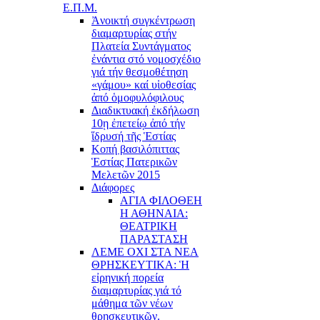
Ε.Π.Μ.
Ἀνοικτή συγκέντρωση
διαμαρτυρίας στήν
Πλατεία Συντάγματος
ἐνάντια στό νομοσχέδιο
γιά τήν θεσμοθέτηση
«γάμου» καί υἱοθεσίας
ἀπό ὁμοφυλόφιλους
Διαδικτυακή ἐκδήλωση
10ῃ ἐπετείῳ ἀπό τήν
ἵδρυσή τῆς Ἑστίας
Κοπή βασιλόπιττας
Ἑστίας Πατερικῶν
Μελετῶν 2015
Διάφορες
ΑΓΙΑ ΦΙΛΟΘΕΗ
Η ΑΘΗΝΑΙΑ:
ΘΕΑΤΡΙΚΗ
ΠΑΡΑΣΤΑΣΗ
ΛΕΜΕ ΟΧΙ ΣΤΑ ΝΕΑ
ΘΡΗΣΚΕΥΤΙΚΑ: Ἡ
εἰρηνική πορεία
διαμαρτυρίας γιά τό
μάθημα τῶν νέων
θρησκευτικῶν.