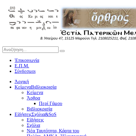
Ἐπικοινωνία
Ε.Π.Μ.
Σύνδεσμοι
Ἀρχική
Κείμενα
Βιβλιοκρισία
Κείμενα
Άρθρα
Περί Γάμου
Βιβλιοκρισία
Εἰδήσεις
Σχόλια&SoS
Εἰδήσεις
Σχόλια
Νέα Ταυτότητα, Κάρτα του