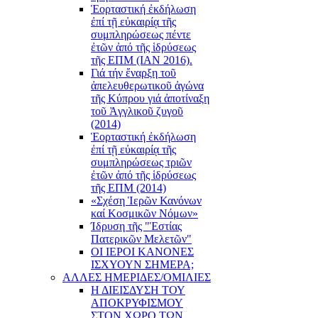
Ἑορταστική ἐκδήλωση
ἐπί τῇ εὐκαιρίᾳ τῆς
συμπληρώσεως πέντε
ἐτῶν ἀπό τῆς ἱδρύσεως
τῆς ΕΠΜ (ΙΑΝ 2016).
Γιά τήν ἔναρξη τοῦ
ἀπελευθερωτικοῦ ἀγώνα
τῆς Κύπρου γιά ἀποτίναξη
τοῦ Ἀγγλικοῦ ζυγοῦ
(2014)
Ἑορταστική ἐκδήλωση
ἐπί τῇ εὐκαιρίᾳ τῆς
συμπληρώσεως τριῶν
ἐτῶν ἀπό τῆς ἱδρύσεως
τῆς ΕΠΜ (2014)
«Σχέση Ἱερῶν Κανόνων
καί Κοσμικῶν Νόμων»
Ίδρυση τῆς "Ἑστίας
Πατερικῶν Μελετῶν"
ΟΙ ΙΕΡΟΙ ΚΑΝΟΝΕΣ
ΙΣΧΥΟΥΝ ΣΗΜΕΡΑ;
ΑΛΛΕΣ ΗΜΕΡΙΔΕΣ/ΟΜΙΛΙΕΣ
Η ΔΙΕΙΣΔΥΣΗ ΤΟΥ
ΑΠΟΚΡΥΦΙΣΜΟΥ
ΣΤΟΝ ΧΩΡΟ ΤΩΝ