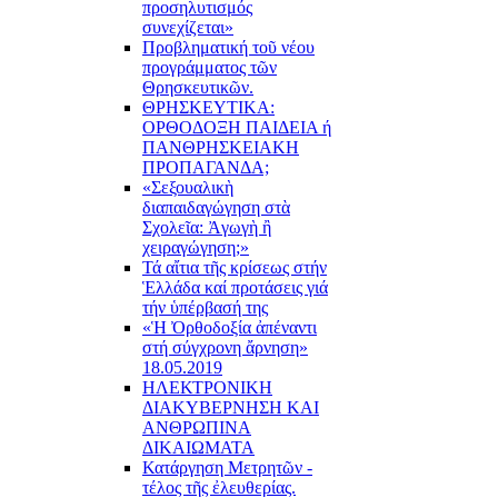
προσηλυτισμός
συνεχίζεται»
Προβληματική τοῦ νέου
προγράμματος τῶν
Θρησκευτικῶν.
ΘΡΗΣΚΕΥΤΙΚΑ:
ΟΡΘΟΔΟΞΗ ΠΑΙΔΕΙΑ ή
ΠΑΝΘΡΗΣΚΕΙΑΚΗ
ΠΡΟΠΑΓΑΝΔΑ;
«Σεξουαλικὴ
διαπαιδαγώγηση στὰ
Σχολεῖα: Ἀγωγὴ ἢ
χειραγώγηση;»
Τά αἴτια τῆς κρίσεως στήν
Ἑλλάδα καί προτάσεις γιά
τήν ὑπέρβασή της
«Ἡ Ὀρθοδοξία ἀπέναντι
στή σύγχρονη ἄρνηση»
18.05.2019
ΗΛΕΚΤΡΟΝΙΚΗ
ΔΙΑΚΥΒΕΡΝΗΣΗ ΚΑΙ
ΑΝΘΡΩΠΙΝΑ
ΔΙΚΑΙΩΜΑΤΑ
Κατάργηση Μετρητῶν -
τέλος τῆς ἐλευθερίας.