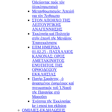
Ὁδεύοντας πρός τόν
ὁλοκληρωτισμό
Μετανθρωπισμός: Ἀπειλή
για τὸν Ἂνθρωπο
ΣΤΟΝ ΑΠΟΗΧΟ ΤΗΣ
ΛΕΙΤΟΥΡΓΙΚΗΣ
ΑΝΑΓΕΝΝΗΣΗΣ
Ἐκκλησία καί Πολιτεία
στήν ἐποχή τῆς Μεγάλης
Ἐπανεκκίνησης
ΕΠΜ ΗΜΕΡΙΔΑ
01.02.25 - ΠΑΣΧΑΛΙΟΣ
ΚΑΝΟΝΑΣ: ΟΡΟΣ
ΑΜΕΤΑΚΙΝΗΤΟΣ
ΕΝΌΤΗΤΟΣ ΤΗΣ
ΟΡΘΟΔΟΞΟΥ
ΕΚΚΛΗΣΊΑΣ
Πατήρ Σαράντης , ὁ
ἁγιασμένος ἐφημέριος καί
πνευματικός τοῦ Ἱ.Ναοῦ
τῆς Παναγίας στό
Μαροῦσι
Ἑνότητα τῆς Ἐκκλησίας
ke i enosi ton eklision
ΟΜΙΛΙΕΣ-ΕΚΔΗΛΩΣΕΙΣ