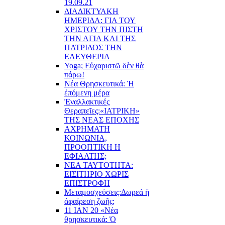
19.09.21
ΔΙΑΔΙΚΤΥΑΚΗ
ΗΜΕΡΙΔΑ: ΓΙΑ ΤΟΥ
ΧΡΙΣΤΟΥ ΤΗΝ ΠΙΣΤΗ
ΤΗΝ ΑΓΙΑ ΚΑΙ ΤΗΣ
ΠΑΤΡΙΔΟΣ ΤΗΝ
ΕΛΕΥΘΕΡΙΑ
Yoga; Εὐχαριστῶ δὲν θὰ
πάρω!
Νέα Θρησκευτικά: Ἡ
ἑπόμενη μέρα
Ἐναλλακτικές
Θεραπεῖες:
«ΙΑΤΡΙΚΗ»
ΤΗΣ ΝΕΑΣ ΕΠΟΧΗΣ
ΑΧΡΗΜΑΤΗ
ΚΟΙΝΩΝΙΑ,
ΠΡΟΟΠΤΙΚΗ Η
ΕΦΙΑΛΤΗΣ;
ΝΕΑ ΤΑΥΤΟΤΗΤΑ:
ΕΙΣΙΤΗΡΙΟ ΧΩΡΙΣ
ΕΠΙΣΤΡΟΦΗ
Μεταμοσχεύσεις:
Δωρεά ἤ
ἀφαίρεση ζωῆς;
11 ΙΑΝ 20 «Νέα
θρησκευτικά: Ὁ