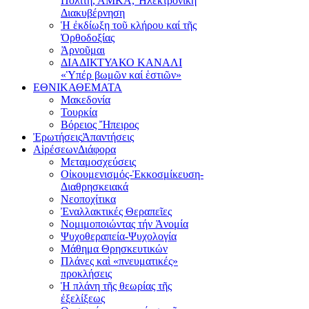
Πολίτη, ΑΜΚΑ, Ἠλεκτρονική
Διακυβέρνηση
Ἡ ἐκδίωξη τοῦ κλήρου καί τῆς
Ὀρθοδοξίας
Ἀρνοῦμαι
ΔΙΑΔΙΚΤΥΑΚΟ ΚΑΝΑΛΙ
«Ὑπέρ βωμῶν καί ἑστιῶν»
ΕΘΝΙΚΑ
ΘΕΜΑΤΑ
Μακεδονία
Τουρκία
Βόρειος Ἤπειρος
Ἐρωτήσεις
Ἀπαντήσεις
Αἱρέσεων
Διάφορα
Μεταμοσχεύσεις
Οἰκουμενισμός-Ἐκκοσμίκευση-
Διαθρησκειακά
Νεοποχίτικα
Ἐναλλακτικές Θεραπεῖες
Νομιμοποιώντας τήν Ἀνομία
Ψυχοθεραπεία-Ψυχολογία
Μάθημα Θρησκευτικών
Πλάνες καὶ «πνευματικές»
προκλήσεις
Ἡ πλάνη τῆς θεωρίας τῆς
ἐξελίξεως