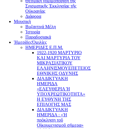
Θεσμική νομιμοποίηση τῆς
Σχισματικῆς Ἐκκλησίας τῆς
Οὐκρανίας
Διάφορα
Μουσική
Βυζαντινά Μέλη
Ἰστορία
Παραδοσιακά
Ἡμερίδες
Ὁμιλίες
ΗΜΕΡΙΔΕΣ Ε.Π.Μ.
1922-1920 ΜΑΡΤΥΡΙΟ
ΚΑI ΜΑΡΤΥΡIΑ ΤΟΥ
ΜΙΚΡΑΣΙΑΤΙΚΟΥ
EΛΛΗΝΙΣΜΟΥEΠEΤΕΙΟΣ
EΘΝΙΚHΣ O∆YΝΗΣ
ΔΙΑΔΙΚΤΥΑΚΗ
ΗΜΕΡΙΔΑ
«EΛΕΥΘΕΡΙΑ Ή
YΠΟΧΡΕΩΤΙΚΟΤΗΤΑ»
Η ΕΥΘΥΝΗ ΤΗΣ
EΠΙΛΟΓΗΣ ΜΑΣ
ΔΙΑΔΙΚΤΥΑΚΗ
ΗΜΕΡΙΔΑ : «Ἡ
πρόκληση τοῦ
Οἰκουμενισμοῦ σήμερα»