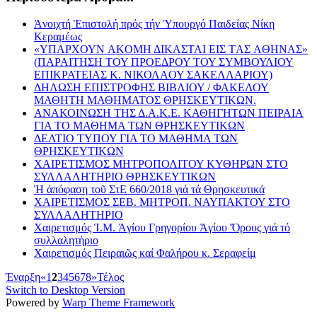
Ἀνοιχτή Ἐπιστολή πρός τήν Ὑπουργό Παιδείας Νίκη
Κεραμέως
«YΠAΡΧΟΥΝ AΚOΜΗ ΔΙΚΑΣΤΑI ΕIΣ ΤAΣ AΘΗΝΑΣ»
(ΠΑΡΑIΤΗΣΗ ΤΟΥ ΠΡOEΔΡΟΥ ΤΟΥ ΣΥΜΒΟΥΛIΟΥ
EΠΙΚΡΑΤΕIΑΣ Κ. ΝΙΚΟΛAΟΥ ΣΑΚΕΛΛΑΡIΟΥ)
ΔΗΛΩΣΗ ΕΠΙΣΤΡΟΦΗΣ ΒΙΒΛΙΟΥ / ΦΑΚΕΛΟΥ
ΜΑΘΗΤΗ ΜΑΘΗΜΑΤΟΣ ΘΡΗΣΚΕΥΤΙΚΩΝ.
ΑΝΑΚΟΙΝΩΣΗ ΤΗΣ Δ.Α.Κ.Ε. ΚΑΘΗΓΗΤΩΝ ΠΕΙΡΑΙΑ
ΓΙΑ ΤΟ ΜΑΘΗΜΑ ΤΩΝ ΘΡΗΣΚΕΥΤΙΚΩΝ
ΔΕΛΤΙΟ ΤΥΠΟΥ ΓΙΑ ΤΟ ΜΑΘΗΜΑ ΤΩΝ
ΘΡΗΣΚΕΥΤΙΚΩΝ
ΧΑΙΡΕΤΙΣΜΟΣ ΜΗΤΡΟΠΟΛΙΤΟΥ ΚΥΘΗΡΩΝ ΣΤΟ
ΣΥΛΛΑΛΗΤΗΡΙΟ ΘΡΗΣΚΕΥΤΙΚΩΝ
Ἡ ἀπόφαση τοῦ ΣτΕ 660/2018 γιά τά Θρησκευτικά
ΧΑΙΡΕΤΙΣΜΟΣ ΣΕΒ. ΜΗΤΡΟΠ. ΝΑΥΠΑΚΤΟΥ ΣΤΟ
ΣΥΛΛΑΛΗΤΗΡΙΟ
Χαιρετισμός Ἱ.Μ. Ἁγίου Γρηγορίου Ἁγίου Ὄρους γιά τό
συλλαλητήριο
Χαιρετισμός Πειραιῶς καί Φαλήρου κ. Σεραφείμ
Έναρξη
«
1
2
3
4
5
6
7
8
»
Τέλος
Switch to Desktop Version
Powered by
Warp Theme Framework