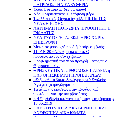
ΠΑΤΡΙΔΟΣ ΤΗΝ ΕΛΕΥΘΕΡΙΑ
Yoga; Εὐχαριστῶ δὲν θὰ πάρω!
Νέα Θρησκευτικά: Ἡ ἑπόμενη μέρα
Ἐναλλακτικές Θεραπεῖες:
«ΙΑΤΡΙΚΗ» ΤΗΣ
ΝΕΑΣ ΕΠΟΧΗΣ
ΑΧΡΗΜΑΤΗ ΚΟΙΝΩΝΙΑ, ΠΡΟΟΠΤΙΚΗ Η
ΕΦΙΑΛΤΗΣ;
ΝΕΑ ΤΑΥΤΟΤΗΤΑ: ΕΙΣΙΤΗΡΙΟ ΧΩΡΙΣ
ΕΠΙΣΤΡΟΦΗ
Μεταμοσχεύσεις:
Δωρεά ἤ ἀφαίρεση ζωῆς;
11 ΙΑΝ 20 «Νέα θρησκευτικά: Ὁ
προσηλυτισμός συνεχίζεται»
Προβληματική τοῦ νέου προγράμματος τῶν
Θρησκευτικῶν.
ΘΡΗΣΚΕΥΤΙΚΑ: ΟΡΘΟΔΟΞΗ ΠΑΙΔΕΙΑ ή
ΠΑΝΘΡΗΣΚΕΙΑΚΗ ΠΡΟΠΑΓΑΝΔΑ;
«Σεξουαλικὴ διαπαιδαγώγηση στὰ Σχολεῖα:
Ἀγωγὴ ἢ χειραγώγηση;»
Τά αἴτια τῆς κρίσεως στήν Ἑλλάδα καί
προτάσεις γιά τήν ὑπέρβασή της
«Ἡ Ὀρθοδοξία ἀπέναντι στή σύγχρονη ἄρνηση»
18.05.2019
ΗΛΕΚΤΡΟΝΙΚΗ ΔΙΑΚΥΒΕΡΝΗΣΗ ΚΑΙ
ΑΝΘΡΩΠΙΝΑ ΔΙΚΑΙΩΜΑΤΑ