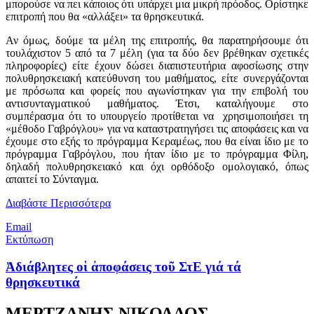
μπορούσε να πει κάποιος ότι υπάρχει μια μικρή πρόοδος. Ορίστηκε
επιτροπή που θα «αλλάξει» τα θρησκευτικά.
Αν όμως, δούμε τα μέλη της επιτροπής, θα παρατηρήσουμε ότι
τουλάχιστον 5 από τα 7 μέλη (για τα δύο δεν βρέθηκαν σχετικές
πληροφορίες) είτε έχουν δώσει διαπιστευτήρια αφοσίωσης στην
πολυθρησκειακή κατεύθυνση του μαθήματος, είτε συνεργάζονται
με πρόσωπα και φορείς που αγωνίστηκαν για την επιβολή του
αντισυνταγματικού μαθήματος. Έτσι, καταλήγουμε στο
συμπέρασμα ότι το υπουργείο προτίθεται να χρησιμοποιήσει τη
«μέθοδο Γαβρόγλου» για να καταστρατηγήσει τις αποφάσεις και να
έχουμε στο εξής το πρόγραμμα Κεραμέως, που θα είναι ίδιο με το
πρόγραμμα Γαβρόγλου, που ήταν ίδιο με το πρόγραμμα Φίλη,
δηλαδή πολυθρησκειακό και όχι ορθόδοξο ομολογιακό, όπως
απαιτεί το Σύνταγμα.
Διαβάστε Περισσότερα
Email
Εκτύπωση
Ἀδιάβλητες οἱ ἀποφάσεις τοῦ ΣτΕ γιά τά
θρησκευτικά
ΜΕΡΤΖΑΝΗΣ ΝΙΚΟΛΑΟΣ,