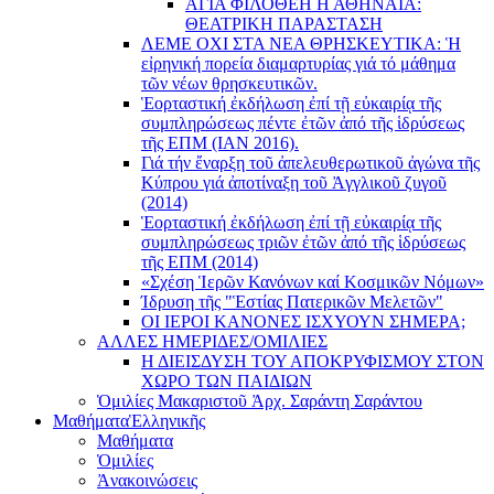
ΑΓΙΑ ΦΙΛΟΘΕΗ Η ΑΘΗΝΑΙΑ:
ΘΕΑΤΡΙΚΗ ΠΑΡΑΣΤΑΣΗ
ΛΕΜΕ ΟΧΙ ΣΤΑ ΝΕΑ ΘΡΗΣΚΕΥΤΙΚΑ: Ἡ
εἰρηνική πορεία διαμαρτυρίας γιά τό μάθημα
τῶν νέων θρησκευτικῶν.
Ἑορταστική ἐκδήλωση ἐπί τῇ εὐκαιρίᾳ τῆς
συμπληρώσεως πέντε ἐτῶν ἀπό τῆς ἱδρύσεως
τῆς ΕΠΜ (ΙΑΝ 2016).
Γιά τήν ἔναρξη τοῦ ἀπελευθερωτικοῦ ἀγώνα τῆς
Κύπρου γιά ἀποτίναξη τοῦ Ἀγγλικοῦ ζυγοῦ
(2014)
Ἑορταστική ἐκδήλωση ἐπί τῇ εὐκαιρίᾳ τῆς
συμπληρώσεως τριῶν ἐτῶν ἀπό τῆς ἱδρύσεως
τῆς ΕΠΜ (2014)
«Σχέση Ἱερῶν Κανόνων καί Κοσμικῶν Νόμων»
Ίδρυση τῆς "Ἑστίας Πατερικῶν Μελετῶν"
ΟΙ ΙΕΡΟΙ ΚΑΝΟΝΕΣ ΙΣΧΥΟΥΝ ΣΗΜΕΡΑ;
ΑΛΛΕΣ ΗΜΕΡΙΔΕΣ/ΟΜΙΛΙΕΣ
Η ΔΙΕΙΣΔΥΣΗ ΤΟΥ ΑΠΟΚΡΥΦΙΣΜΟΥ ΣΤΟΝ
ΧΩΡΟ ΤΩΝ ΠΑΙΔΙΩΝ
Ὁμιλίες Μακαριστοῦ Ἀρχ. Σαράντη Σαράντου
Μαθήματα
Ἑλληνικῆς
Μαθήματα
Ὁμιλίες
Ἀνακοινώσεις