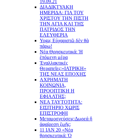
19.09.21
ΔΙΑΔΙΚΤΥΑΚΗ
ΗΜΕΡΙΔΑ: ΓΙΑ ΤΟΥ
ΧΡΙΣΤΟΥ ΤΗΝ ΠΙΣΤΗ
ΤΗΝ ΑΓΙΑ ΚΑΙ ΤΗΣ
ΠΑΤΡΙΔΟΣ ΤΗΝ
ΕΛΕΥΘΕΡΙΑ
Yoga; Εὐχαριστῶ δὲν θὰ
πάρω!
Νέα Θρησκευτικά: Ἡ
ἑπόμενη μέρα
Ἐναλλακτικές
Θεραπεῖες:
«ΙΑΤΡΙΚΗ»
ΤΗΣ ΝΕΑΣ ΕΠΟΧΗΣ
ΑΧΡΗΜΑΤΗ
ΚΟΙΝΩΝΙΑ,
ΠΡΟΟΠΤΙΚΗ Η
ΕΦΙΑΛΤΗΣ;
ΝΕΑ ΤΑΥΤΟΤΗΤΑ:
ΕΙΣΙΤΗΡΙΟ ΧΩΡΙΣ
ΕΠΙΣΤΡΟΦΗ
Μεταμοσχεύσεις:
Δωρεά ἤ
ἀφαίρεση ζωῆς;
11 ΙΑΝ 20 «Νέα
θρησκευτικά: Ὁ