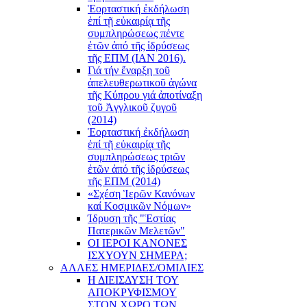
Ἑορταστική ἐκδήλωση
ἐπί τῇ εὐκαιρίᾳ τῆς
συμπληρώσεως πέντε
ἐτῶν ἀπό τῆς ἱδρύσεως
τῆς ΕΠΜ (ΙΑΝ 2016).
Γιά τήν ἔναρξη τοῦ
ἀπελευθερωτικοῦ ἀγώνα
τῆς Κύπρου γιά ἀποτίναξη
τοῦ Ἀγγλικοῦ ζυγοῦ
(2014)
Ἑορταστική ἐκδήλωση
ἐπί τῇ εὐκαιρίᾳ τῆς
συμπληρώσεως τριῶν
ἐτῶν ἀπό τῆς ἱδρύσεως
τῆς ΕΠΜ (2014)
«Σχέση Ἱερῶν Κανόνων
καί Κοσμικῶν Νόμων»
Ίδρυση τῆς "Ἑστίας
Πατερικῶν Μελετῶν"
ΟΙ ΙΕΡΟΙ ΚΑΝΟΝΕΣ
ΙΣΧΥΟΥΝ ΣΗΜΕΡΑ;
ΑΛΛΕΣ ΗΜΕΡΙΔΕΣ/ΟΜΙΛΙΕΣ
Η ΔΙΕΙΣΔΥΣΗ ΤΟΥ
ΑΠΟΚΡΥΦΙΣΜΟΥ
ΣΤΟΝ ΧΩΡΟ ΤΩΝ