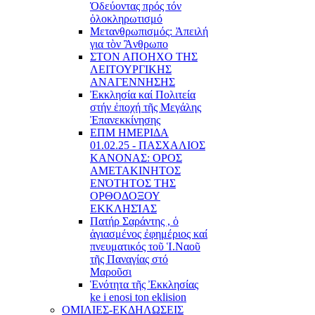
Ὁδεύοντας πρός τόν
ὁλοκληρωτισμό
Μετανθρωπισμός: Ἀπειλή
για τὸν Ἂνθρωπο
ΣΤΟΝ ΑΠΟΗΧΟ ΤΗΣ
ΛΕΙΤΟΥΡΓΙΚΗΣ
ΑΝΑΓΕΝΝΗΣΗΣ
Ἐκκλησία καί Πολιτεία
στήν ἐποχή τῆς Μεγάλης
Ἐπανεκκίνησης
ΕΠΜ ΗΜΕΡΙΔΑ
01.02.25 - ΠΑΣΧΑΛΙΟΣ
ΚΑΝΟΝΑΣ: ΟΡΟΣ
ΑΜΕΤΑΚΙΝΗΤΟΣ
ΕΝΌΤΗΤΟΣ ΤΗΣ
ΟΡΘΟΔΟΞΟΥ
ΕΚΚΛΗΣΊΑΣ
Πατήρ Σαράντης , ὁ
ἁγιασμένος ἐφημέριος καί
πνευματικός τοῦ Ἱ.Ναοῦ
τῆς Παναγίας στό
Μαροῦσι
Ἑνότητα τῆς Ἐκκλησίας
ke i enosi ton eklision
ΟΜΙΛΙΕΣ-ΕΚΔΗΛΩΣΕΙΣ