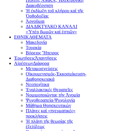
Πολίτη, ΑΜΚΑ, Ἠλεκτρονική
Διακυβέρνηση
Ἡ ἐκδίωξη τοῦ κλήρου καί τῆς
Ὀρθοδοξίας
Ἀρνοῦμαι
ΔΙΑΔΙΚΤΥΑΚΟ ΚΑΝΑΛΙ
«Ὑπέρ βωμῶν καί ἑστιῶν»
ΕΘΝΙΚΑ
ΘΕΜΑΤΑ
Μακεδονία
Τουρκία
Βόρειος Ἤπειρος
Ἐρωτήσεις
Ἀπαντήσεις
Αἱρέσεων
Διάφορα
Μεταμοσχεύσεις
Οἰκουμενισμός-Ἐκκοσμίκευση-
Διαθρησκειακά
Νεοποχίτικα
Ἐναλλακτικές Θεραπεῖες
Νομιμοποιώντας τήν Ἀνομία
Ψυχοθεραπεία-Ψυχολογία
Μάθημα Θρησκευτικών
Πλάνες καὶ «πνευματικές»
προκλήσεις
Ἡ πλάνη τῆς θεωρίας τῆς
ἐξελίξεως