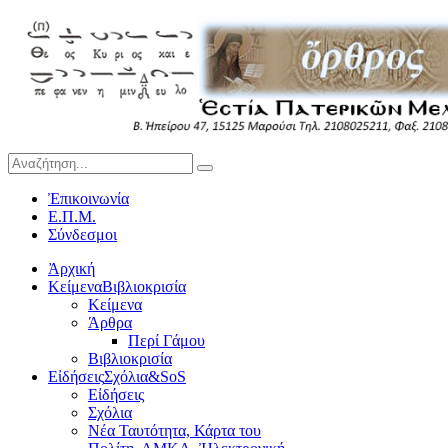
Ἐπικοινωνία
Ε.Π.Μ.
Σύνδεσμοι
Ἀρχική
Κείμενα
Βιβλιοκρισία
Κείμενα
Άρθρα
Περί Γάμου
Βιβλιοκρισία
Εἰδήσεις
Σχόλια&SoS
Εἰδήσεις
Σχόλια
Νέα Ταυτότητα, Κάρτα του