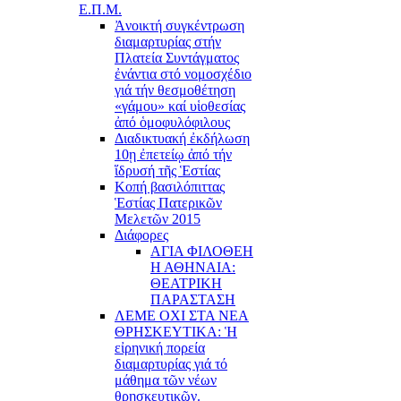
Ε.Π.Μ.
Ἀνοικτή συγκέντρωση
διαμαρτυρίας στήν
Πλατεία Συντάγματος
ἐνάντια στό νομοσχέδιο
γιά τήν θεσμοθέτηση
«γάμου» καί υἱοθεσίας
ἀπό ὁμοφυλόφιλους
Διαδικτυακή ἐκδήλωση
10ῃ ἐπετείῳ ἀπό τήν
ἵδρυσή τῆς Ἑστίας
Κοπή βασιλόπιττας
Ἑστίας Πατερικῶν
Μελετῶν 2015
Διάφορες
ΑΓΙΑ ΦΙΛΟΘΕΗ
Η ΑΘΗΝΑΙΑ:
ΘΕΑΤΡΙΚΗ
ΠΑΡΑΣΤΑΣΗ
ΛΕΜΕ ΟΧΙ ΣΤΑ ΝΕΑ
ΘΡΗΣΚΕΥΤΙΚΑ: Ἡ
εἰρηνική πορεία
διαμαρτυρίας γιά τό
μάθημα τῶν νέων
θρησκευτικῶν.