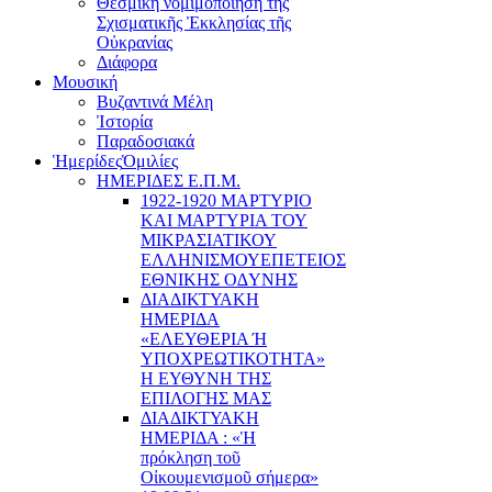
Θεσμική νομιμοποίηση τῆς
Σχισματικῆς Ἐκκλησίας τῆς
Οὐκρανίας
Διάφορα
Μουσική
Βυζαντινά Μέλη
Ἰστορία
Παραδοσιακά
Ἡμερίδες
Ὁμιλίες
ΗΜΕΡΙΔΕΣ Ε.Π.Μ.
1922-1920 ΜΑΡΤΥΡΙΟ
ΚΑI ΜΑΡΤΥΡIΑ ΤΟΥ
ΜΙΚΡΑΣΙΑΤΙΚΟΥ
EΛΛΗΝΙΣΜΟΥEΠEΤΕΙΟΣ
EΘΝΙΚHΣ O∆YΝΗΣ
ΔΙΑΔΙΚΤΥΑΚΗ
ΗΜΕΡΙΔΑ
«EΛΕΥΘΕΡΙΑ Ή
YΠΟΧΡΕΩΤΙΚΟΤΗΤΑ»
Η ΕΥΘΥΝΗ ΤΗΣ
EΠΙΛΟΓΗΣ ΜΑΣ
ΔΙΑΔΙΚΤΥΑΚΗ
ΗΜΕΡΙΔΑ : «Ἡ
πρόκληση τοῦ
Οἰκουμενισμοῦ σήμερα»