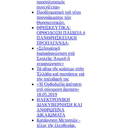
προσηλυτισμός
συνεχίζεται»
Προβληματική τοῦ νέου
προγράμματος τῶν
Θρησκευτικῶν.
ΘΡΗΣΚΕΥΤΙΚΑ:
ΟΡΘΟΔΟΞΗ ΠΑΙΔΕΙΑ ή
ΠΑΝΘΡΗΣΚΕΙΑΚΗ
ΠΡΟΠΑΓΑΝΔΑ;
«Σεξουαλικὴ
διαπαιδαγώγηση στὰ
Σχολεῖα: Ἀγωγὴ ἢ
χειραγώγηση;»
Τά αἴτια τῆς κρίσεως στήν
Ἑλλάδα καί προτάσεις γιά
τήν ὑπέρβασή της
«Ἡ Ὀρθοδοξία ἀπέναντι
στή σύγχρονη ἄρνηση»
18.05.2019
ΗΛΕΚΤΡΟΝΙΚΗ
ΔΙΑΚΥΒΕΡΝΗΣΗ ΚΑΙ
ΑΝΘΡΩΠΙΝΑ
ΔΙΚΑΙΩΜΑΤΑ
Κατάργηση Μετρητῶν -
τέλος τῆς ἐλευθερίας.