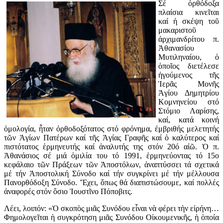
Σέ ὀρθόδοξα
πλαίσια κινεῖται
καί ἡ σκέψη τοῦ
μακαριστοῦ
ἀρχιμανδρίτου π.
Ἀθανασίου
Μυτιληναίου, ὁ
ὁποῖος διετέλεσε
ἡγούμενος τῆς
Ἱερᾶς Μονῆς
Ἁγίου Δημητρίου
Κομνηνείου στό
Στόμιο Λαρίσης,
καί, κατά κοινή
ὁμολογία, ἦταν ὀρθοδοξότατος στό φρόνημα, ἐμβριθής μελετητής
τῶν Ἁγίων Πατέρων καί τῆς Ἁγίας Γραφῆς καί ὁ καλύτερος καί
πιστότατος ἑρμηνευτής καί ἀναλυτής της στόν 20ό αἰῶ. Ὁ π.
Ἀθανάσιος σέ μιά ὁμιλία του τό 1991, ἑρμηνεύοντας τό 15ο
κεφάλαιο τῶν Πράξεων τῶν Ἀποστόλων, ἀναπτύσσει τά σχετικά
μέ τήν Ἀποστολική Σύνοδο καί τήν συγκρίνει μέ τήν μέλλουσα
Πανορθόδοξη Σύνοδο. Ἔχει, ὅπως θά διαπιστώσουμε, καί πολλές
ἀναφορές στόν ὅσιο Ἰουστῖνο Πόποβιτς.
Λέει, λοιπόν: «Ὁ σκοπὸς μιᾶς Συνόδου εἶναι νὰ φέρει τὴν εἰρήνη…
Φημολογεῖται ἡ συγκρότηση μιᾶς Συνόδου Οἰκουμενικῆς, ἡ ὁποία