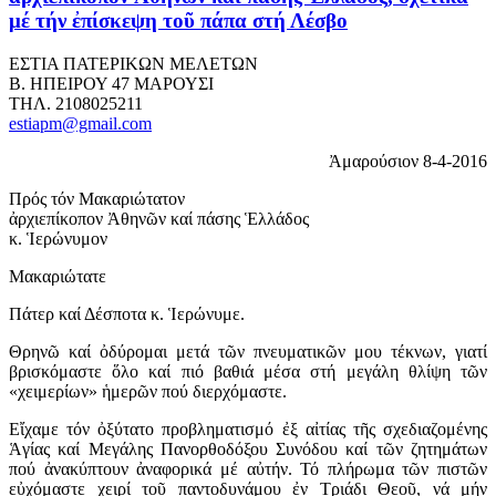
μέ τήν ἐπίσκεψη τοῦ πάπα στή Λέσβο
ΕΣΤΙΑ ΠΑΤΕΡΙΚΩΝ ΜΕΛΕΤΩΝ
Β. ΗΠΕΙΡΟΥ 47 ΜΑΡΟΥΣΙ
ΤΗΛ. 2108025211
estiapm@gmail.com
Ἀμαρούσιον 8-4-2016
Πρός τόν Μακαριώτατον
ἀρχιεπίκοπον Ἀθηνῶν καί πάσης Ἑλλάδος
κ. Ἱερώνυμον
Μακαριώτατε
Πάτερ καί Δέσποτα κ. Ἱερώνυμε.
Θρηνῶ καί ὀδύρομαι μετά τῶν πνευματικῶν μου τέκνων, γιατί
βρισκόμαστε ὅλο καί πιό βαθιά μέσα στή μεγάλη θλίψη τῶν
«χειμερίων» ἡμερῶν πού διερχόμαστε.
Εἴχαμε τόν ὀξύτατο προβληματισμό ἐξ αἰτίας τῆς σχεδιαζομένης
Ἁγίας καί Μεγάλης Πανορθοδόξου Συνόδου καί τῶν ζητημάτων
πού ἀνακύπτουν ἀναφορικά μέ αὐτήν. Τό πλήρωμα τῶν πιστῶν
εὐχόμαστε χειρί τοῦ παντοδυνάμου ἐν Τριάδι Θεοῦ, νά μήν