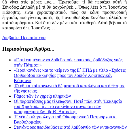
θὰ γίνει στὶς μέρες μας… Ἐρωτοῦμε: τί θὰ περιέχει αὐτὴ ἡ
Σύνοδος; Δηλαδὴ μὲ τί θὰ ἀσχοληθεῖ;…Ὅπως λέει ὁ π. Ἰουστῖνος
Πόποβιτς, εἶναι χαρακτηριστικό, πὼς σὲ κάθε προσυνοδική
ἐργασία, ποὺ γίνεται, αὐτῆς τῆς Πανορθοδόξου Συνόδου, ἀλλάζουν
καὶ τὰ πράγματα. Καὶ ἔτσι δὲν μένει κάτι σταθερό. Αὐτὸ βέβαια τὸ
κατακρίνει ὁ π. Ἰουστῖνος. . .
Διαβάστε Περισσότερα
Περισσότερα Άρθρα...
«Γιατί ἐπιμένουν νά δοθεῖ στούς παπικούς, ὀρθόδοξος ναός
στήν Πάτμο;;;»
«Ιεροί κανόνες και το κείμενο της Ε΄ ΠΠΔ με τίτλο «Σχέσεις
Ορθοδόξου Εκκλησίας προς τον λοιπόν Χριστιανικόν
Κόσμον»
Τά ἠθικά καί κοινωνικά θέματα τοῦ καταλόγου και ὁ θεσμός
τῆς νηστείας.
Γάμος τῶν ἐν χηρείᾳ κληρικῶν
Οἱ παραστάσεις μᾶς τέλειωσαν! Ποτέ πάλι στήν Ἐκκλησία
τοῦ Χριστοῦ... ἤ ... τό ἐπικίνδυνο μονοπάτι τῶν
μεταρρυθμιστῶν τῆς Θ. Λατρείας.
Ἡ νέα ἐκκλησιολογία τοῦ Οἰκουμενικοῦ Πατριάρχου κ.
Βαρθολομαίου
Στενάχωρες περιδιαβάσεις στό λαβύρινθο τῶν ἀντικανονικῶν