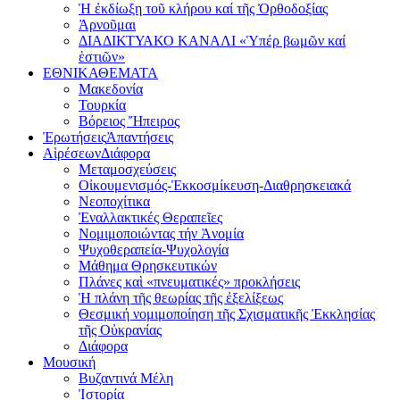
Ἡ ἐκδίωξη τοῦ κλήρου καί τῆς Ὀρθοδοξίας
Ἀρνοῦμαι
ΔΙΑΔΙΚΤΥΑΚΟ ΚΑΝΑΛΙ «Ὑπέρ βωμῶν καί
ἑστιῶν»
ΕΘΝΙΚΑ
ΘΕΜΑΤΑ
Μακεδονία
Τουρκία
Βόρειος Ἤπειρος
Ἐρωτήσεις
Ἀπαντήσεις
Αἱρέσεων
Διάφορα
Μεταμοσχεύσεις
Οἰκουμενισμός-Ἐκκοσμίκευση-Διαθρησκειακά
Νεοποχίτικα
Ἐναλλακτικές Θεραπεῖες
Νομιμοποιώντας τήν Ἀνομία
Ψυχοθεραπεία-Ψυχολογία
Μάθημα Θρησκευτικών
Πλάνες καὶ «πνευματικές» προκλήσεις
Ἡ πλάνη τῆς θεωρίας τῆς ἐξελίξεως
Θεσμική νομιμοποίηση τῆς Σχισματικῆς Ἐκκλησίας
τῆς Οὐκρανίας
Διάφορα
Μουσική
Βυζαντινά Μέλη
Ἰστορία