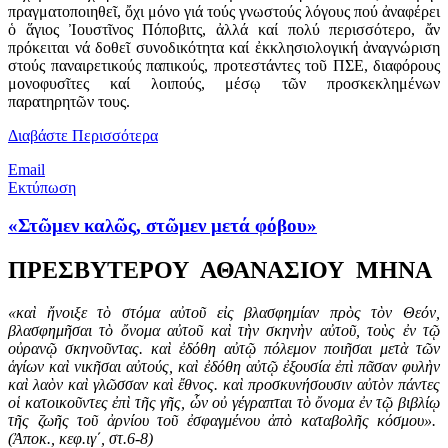
πραγματοποιηθεῖ, ὄχι μόνο γιά τούς γνωστούς λόγους πού ἀναφέρει
ὁ ἅγιος Ἰουστῖνος Πόποβιτς, ἀλλά καί πολύ περισσότερο, ἄν
πρόκειται νά δοθεῖ συνοδικότητα καί ἐκκλησιολογική ἀναγνώριση
στούς παναιρετικούς παπικούς, προτεστάντες τοῦ ΠΣΕ, διαφόρους
μονοφυσῖτες καί λοιπούς, μέσῳ τῶν προσκεκλημένων
παρατηρητῶν τους.
Διαβάστε Περισσότερα
Email
Εκτύπωση
«Στῶμεν καλῶς, στῶμεν μετά φόβου»
ΠΡΕΣΒΥΤΕΡΟΥ ΑΘΑΝΑΣΙΟΥ ΜΗΝΑ
«καὶ ἤνοιξε τὸ στόμα αὐτοῦ εἰς βλασφημίαν πρὸς τὸν Θεόν,
βλασφημῆσαι τὸ ὄνομα αὐτοῦ καὶ τὴν σκηνὴν αὐτοῦ, τοὺς ἐν τῷ
οὐρανῷ σκηνοῦντας. καὶ ἐδόθη αὐτῷ πόλεμον ποιῆσαι μετὰ τῶν
ἁγίων καὶ νικῆσαι αὐτούς, καὶ ἐδόθη αὐτῷ ἐξουσία ἐπὶ πᾶσαν φυλὴν
καὶ λαὸν καὶ γλῶσσαν καὶ ἔθνος. καὶ προσκυνήσουσιν αὐτὸν πάντες
οἱ κατοικοῦντες ἐπὶ τῆς γῆς, ὧν οὐ γέγραπται τὸ ὄνομα ἐν τῷ βιβλίῳ
τῆς ζωῆς τοῦ ἀρνίου τοῦ ἐσφαγμένου ἀπὸ καταβολῆς κόσμου».
(Ἀποκ., κεφ.ιγ΄, στ.6-8)