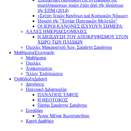
συμπληρώσεως τριῶν ἐτῶν ἀπό τῆς ἱδρύσεως
τῆς ΕΠΜ (2014)
«Σχέση Ἱερῶν Κανόνων καί Κοσμικῶν Νόμων»
Ίδρυση τῆς "Ἑστίας Πατερικῶν Μελετῶν"
ΟΙ ΙΕΡΟΙ ΚΑΝΟΝΕΣ ΙΣΧΥΟΥΝ ΣΗΜΕΡΑ;
ΑΛΛΕΣ ΗΜΕΡΙΔΕΣ/ΟΜΙΛΙΕΣ
Η ΔΙΕΙΣΔΥΣΗ ΤΟΥ ΑΠΟΚΡΥΦΙΣΜΟΥ ΣΤΟΝ
ΧΩΡΟ ΤΩΝ ΠΑΙΔΙΩΝ
Ὁμιλίες Μακαριστοῦ Ἀρχ. Σαράντη Σαράντου
Μαθήματα
Ἑλληνικῆς
Μαθήματα
Ὁμιλίες
Ἀνακοινώσεις
Ἄλλες Ἐκδηλώσεις
Ὀρθόδοξη
Διδαχή
Διηγήσεις
Πατερική Διδασκαλία
ΠΑΝΑΓΙΟΣ ΤΑΦΟΣ
Η ΘΕΟΤΟΚΟΣ
Πατήρ Σαράντης Σαράντος
Συναξάρι
Ἅγιος Μέγας Κωνσταντῖνος
Καινή Διαθήκη