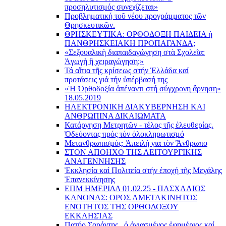
προσηλυτισμός συνεχίζεται»
Προβληματική τοῦ νέου προγράμματος τῶν
Θρησκευτικῶν.
ΘΡΗΣΚΕΥΤΙΚΑ: ΟΡΘΟΔΟΞΗ ΠΑΙΔΕΙΑ ή
ΠΑΝΘΡΗΣΚΕΙΑΚΗ ΠΡΟΠΑΓΑΝΔΑ;
«Σεξουαλικὴ διαπαιδαγώγηση στὰ Σχολεῖα:
Ἀγωγὴ ἢ χειραγώγηση;»
Τά αἴτια τῆς κρίσεως στήν Ἑλλάδα καί
προτάσεις γιά τήν ὑπέρβασή της
«Ἡ Ὀρθοδοξία ἀπέναντι στή σύγχρονη ἄρνηση»
18.05.2019
ΗΛΕΚΤΡΟΝΙΚΗ ΔΙΑΚΥΒΕΡΝΗΣΗ ΚΑΙ
ΑΝΘΡΩΠΙΝΑ ΔΙΚΑΙΩΜΑΤΑ
Κατάργηση Μετρητῶν - τέλος τῆς ἐλευθερίας.
Ὁδεύοντας πρός τόν ὁλοκληρωτισμό
Μετανθρωπισμός: Ἀπειλή για τὸν Ἂνθρωπο
ΣΤΟΝ ΑΠΟΗΧΟ ΤΗΣ ΛΕΙΤΟΥΡΓΙΚΗΣ
ΑΝΑΓΕΝΝΗΣΗΣ
Ἐκκλησία καί Πολιτεία στήν ἐποχή τῆς Μεγάλης
Ἐπανεκκίνησης
ΕΠΜ ΗΜΕΡΙΔΑ 01.02.25 - ΠΑΣΧΑΛΙΟΣ
ΚΑΝΟΝΑΣ: ΟΡΟΣ ΑΜΕΤΑΚΙΝΗΤΟΣ
ΕΝΌΤΗΤΟΣ ΤΗΣ ΟΡΘΟΔΟΞΟΥ
ΕΚΚΛΗΣΊΑΣ
Πατήρ Σαράντης , ὁ ἁγιασμένος ἐφημέριος καί