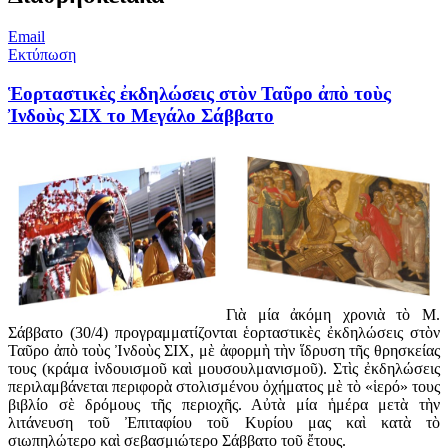
Email
Εκτύπωση
Ἑορταστικὲς ἐκδηλώσεις στὸν Ταῦρο ἀπὸ τοὺς
Ἰνδοὺς ΣΙΧ το Μεγάλο Σάββατο
Γιὰ μία ἀκόμη χρονιὰ τὸ Μ.
Σάββατο (30/4) προγραμματίζονται ἑορταστικὲς ἐκδηλώσεις στὸν
Ταῦρο ἀπὸ τοὺς Ἰνδοὺς ΣΙΧ, μὲ ἀφορμὴ τὴν ἵδρυση τῆς θρησκείας
τους (κράμα ἰνδουισμοῦ καὶ μουσουλμανισμοῦ). Στὶς ἐκδηλώσεις
περιλαμβάνεται περιφορὰ στολισμένου ὀχήματος μὲ τὸ «ἱερό» τους
βιβλίο σὲ δρόμους τῆς περιοχῆς. Αὐτὰ μία ἡμέρα μετὰ τὴν
λιτάνευση τοῦ Ἐπιταφίου τοῦ Κυρίου μας καὶ κατὰ τὸ
σιωπηλώτερο καὶ σεβασμιώτερο Σάββατο τοῦ ἔτους.