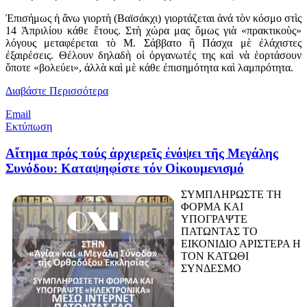
Ἐπισήμως ἡ ἄνω γιορτὴ (Βαϊσάκχι) γιορτάζεται ἀνά τὸν κόσμο στὶς
14 Ἀπριλίου κάθε ἔτους. Στὴ χώρα μας ὅμως γιὰ «πρακτικοὺς»
λόγους μεταφέρεται τὸ Μ. Σάββατο ἢ Πάσχα μὲ ἐλάχιστες
ἐξαιρέσεις. Θέλουν δηλαδὴ οἱ ὀργανωτές της καὶ νὰ ἑορτάσουν
ὅποτε «βολεύει», ἀλλὰ καὶ μὲ κάθε ἐπισημότητα καὶ λαμπρότητα.
Διαβάστε Περισσότερα
Email
Εκτύπωση
Αἴτημα πρός τούς ἀρχιερεῖς ἐνόψει τῆς Μεγάλης
Συνόδου: Καταψηφίστε τόν Οἰκουμενισμό
ΣΥΜΠΛΗΡΩΣΤΕ ΤΗ
ΦΟΡΜΑ ΚΑΙ
ΥΠΟΓΡΑΨΤΕ
ΠΑΤΩΝΤΑΣ ΤΟ
ΕΙΚΟΝΙΔΙΟ ΑΡΙΣΤΕΡΑ Η
ΤΟΝ ΚΑΤΩΘΙ
ΣΥΝΔΕΣΜΟ