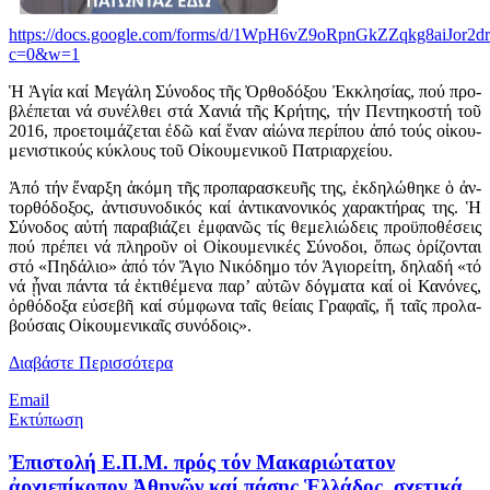
https://docs.google.com/forms/d/1WpH6vZ9oRpnGkZZqkg8aiJor2
c=0&w=1
Ἡ Ἁ­γί­α καί Με­γά­λη Σύ­νο­δος τῆς Ὀρ­θο­δό­ξου Ἐκ­κλη­σί­ας, πού προ­
βλέ­πε­ται νά συ­νέλ­θει στά Χα­νιά τῆς Κρή­της, τήν Πεν­τη­κο­στή τοῦ
2016, προ­ε­τοι­μά­ζε­ται ἐ­δῶ καί ἕ­ναν αἰ­ώ­να πε­ρί­που ἀ­πό τούς οἰ­κου­
με­νι­στι­κούς κύ­κλους τοῦ Οἰ­κου­με­νι­κοῦ Πα­τρι­αρ­χεί­ου.
Ἀ­πό τήν ἔ­ναρ­ξη ἀ­κό­μη τῆς προ­πα­ρα­σκευ­ῆς της, ἐκ­δη­λώ­θη­κε ὁ ἀν­
τορ­θό­δο­ξος, ἀν­τι­συ­νο­δι­κός καί ἀν­τι­κα­νο­νι­κός χα­ρα­κτή­ρας της. Ἡ
Σύ­νο­δος αὐ­τή πα­ρα­βιά­ζει ἐμ­φα­νῶς τίς θε­με­λι­ώ­δεις προ­ϋ­πο­θέ­σεις
πού πρέ­πει νά πλη­ροῦν οἱ Οἰ­κου­με­νι­κές Σύ­νο­δοι, ὅ­πως ὁ­ρί­ζον­ται
στό «Πη­δά­λιο» ἀ­πό τόν Ἅ­γιο Νι­κό­δη­μο τόν Ἁ­γι­ο­ρεί­τη, δη­λα­δή «τό
νά ᾖ­ναι πάν­τα τά ἐ­κτι­θέ­με­να πα­ρ’ αὐ­τῶν δόγ­μα­τα καί οἱ Κα­νό­νες,
ὀρ­θό­δο­ξα εὐ­σε­βῆ καί σύμ­φω­να ταῖς θεί­αις Γρα­φαῖς, ἤ ταῖς προ­λα­
βού­σαις Οἰ­κου­με­νι­καῖς συ­νό­δοις».
Διαβάστε Περισσότερα
Email
Εκτύπωση
Ἐπιστολή Ε.Π.Μ. πρός τόν Μακαριώτατον
ἀρχιεπίκοπον Ἀθηνῶν καί πάσης Ἑλλάδος, σχετικά