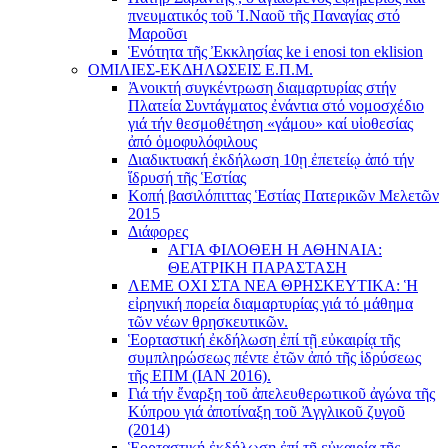
πνευματικός τοῦ Ἱ.Ναοῦ τῆς Παναγίας στό
Μαροῦσι
Ἑνότητα τῆς Ἐκκλησίας ke i enosi ton eklision
ΟΜΙΛΙΕΣ-ΕΚΔΗΛΩΣΕΙΣ Ε.Π.Μ.
Ἀνοικτή συγκέντρωση διαμαρτυρίας στήν
Πλατεία Συντάγματος ἐνάντια στό νομοσχέδιο
γιά τήν θεσμοθέτηση «γάμου» καί υἱοθεσίας
ἀπό ὁμοφυλόφιλους
Διαδικτυακή ἐκδήλωση 10ῃ ἐπετείῳ ἀπό τήν
ἵδρυσή τῆς Ἑστίας
Κοπή βασιλόπιττας Ἑστίας Πατερικῶν Μελετῶν
2015
Διάφορες
ΑΓΙΑ ΦΙΛΟΘΕΗ Η ΑΘΗΝΑΙΑ:
ΘΕΑΤΡΙΚΗ ΠΑΡΑΣΤΑΣΗ
ΛΕΜΕ ΟΧΙ ΣΤΑ ΝΕΑ ΘΡΗΣΚΕΥΤΙΚΑ: Ἡ
εἰρηνική πορεία διαμαρτυρίας γιά τό μάθημα
τῶν νέων θρησκευτικῶν.
Ἑορταστική ἐκδήλωση ἐπί τῇ εὐκαιρίᾳ τῆς
συμπληρώσεως πέντε ἐτῶν ἀπό τῆς ἱδρύσεως
τῆς ΕΠΜ (ΙΑΝ 2016).
Γιά τήν ἔναρξη τοῦ ἀπελευθερωτικοῦ ἀγώνα τῆς
Κύπρου γιά ἀποτίναξη τοῦ Ἀγγλικοῦ ζυγοῦ
(2014)
Ἑορταστική ἐκδήλωση ἐπί τῇ εὐκαιρίᾳ τῆς