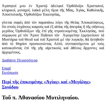
Ἀγαπητοί μου ἐν Χριστῷ ἀδελφοί Ὀρθόδοξοι Χριστιανοί,
κληρικοί, μοναχοί, λαϊκά μέλη τίμια τῆς Μίας, Ἁγίας, Καθολικῆς,
Ἀποστολικῆς, Ὀρθοδόξου Ἐκκλησίας,
γίνεται σαφές ἀπό τόν παραπάνω λόγο τῆς Θείας Ἀποκαλύψεως,
ὅτι στούς ἐσχάτους καιρούς καί ἐξ αἰτίας τῆς ἀπειρίας ἤ τῆς οἰήσεως
μερίδος Ὀρθοδόξων τῆς ἐπί γῆς στρατευομένης Ἐκκλησίας, πού
σύμφωνα μέ τόν Ἅγιον Παΐσιον τόν Ἁγιορείτην ἑρμηνεύουν τά
Μυστήρια τοῦ Θεοῦ καί τοῦ Χριστοῦ μέ τήν λογικήν, θά ἡττηθοῦν
ἀπό τό Θηρίον προσκυνώντας Αὐτό, συντασσόμενοι μέ τούς
κατοικοῦντας ἐπί τῆς γῆς αἱρετικούς καί ἀθέους ἄρχοντες καί
ἀρχομένους.
Διαβάστε Περισσότερα
Email
Εκτύπωση
Περί τῆς ἐπικειμένης «Ἁγίας» καί «Μεγάλης»
Συνόδου
Τοῦ π. Ἀθανασίου Μυτιληναίου.