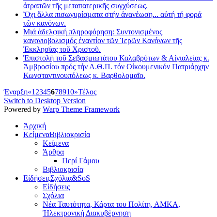
ἀτραπῶν τῆς μεταπατερικῆς συγχύσεως.
Ὄχι ἄλλα πισωγυρίσματα στήν ἀνανέωση... αὐτή τή φορά
τῶν κανόνων.
Μιά ἀδελφική πληροφόρηση: Συντονισμένος
κανονιοβολισμός ἐναντίον τῶν Ἱερῶν Κανόνων τῆς
Ἐκκλησίας τοῦ Χριστοῦ.
Ἐπιστολή τοῦ Σεβασμιωτάτου Καλαβρύτων & Αἰγιαλείας κ.
Ἀμβροσίου πρός τήν Α.Θ.Π. τόν Οἰκουμενικόν Πατριάρχην
Κωνσταντινουπόλεως κ. Βαρθολομαῖο.
Έναρξη
«
1
2
3
4
5
6
7
8
9
10
»
Τέλος
Switch to Desktop Version
Powered by
Warp Theme Framework
Ἀρχική
Κείμενα
Βιβλιοκρισία
Κείμενα
Άρθρα
Περί Γάμου
Βιβλιοκρισία
Εἰδήσεις
Σχόλια&SoS
Εἰδήσεις
Σχόλια
Νέα Ταυτότητα, Κάρτα του Πολίτη, ΑΜΚΑ,
Ἠλεκτρονική Διακυβέρνηση