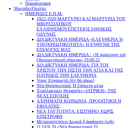
Παραδοσιακά
Ἡμερίδες
Ὁμιλίες
ΗΜΕΡΙΔΕΣ Ε.Π.Μ.
1922-1920 ΜΑΡΤΥΡΙΟ ΚΑI ΜΑΡΤΥΡIΑ ΤΟΥ
ΜΙΚΡΑΣΙΑΤΙΚΟΥ
EΛΛΗΝΙΣΜΟΥEΠEΤΕΙΟΣ EΘΝΙΚHΣ
O∆YΝΗΣ
ΔΙΑΔΙΚΤΥΑΚΗ ΗΜΕΡΙΔΑ «EΛΕΥΘΕΡΙΑ Ή
YΠΟΧΡΕΩΤΙΚΟΤΗΤΑ» Η ΕΥΘΥΝΗ ΤΗΣ
EΠΙΛΟΓΗΣ ΜΑΣ
ΔΙΑΔΙΚΤΥΑΚΗ ΗΜΕΡΙΔΑ : «Ἡ πρόκληση τοῦ
Οἰκουμενισμοῦ σήμερα» 19.09.21
ΔΙΑΔΙΚΤΥΑΚΗ ΗΜΕΡΙΔΑ: ΓΙΑ ΤΟΥ
ΧΡΙΣΤΟΥ ΤΗΝ ΠΙΣΤΗ ΤΗΝ ΑΓΙΑ ΚΑΙ ΤΗΣ
ΠΑΤΡΙΔΟΣ ΤΗΝ ΕΛΕΥΘΕΡΙΑ
Yoga; Εὐχαριστῶ δὲν θὰ πάρω!
Νέα Θρησκευτικά: Ἡ ἑπόμενη μέρα
Ἐναλλακτικές Θεραπεῖες:
«ΙΑΤΡΙΚΗ» ΤΗΣ
ΝΕΑΣ ΕΠΟΧΗΣ
ΑΧΡΗΜΑΤΗ ΚΟΙΝΩΝΙΑ, ΠΡΟΟΠΤΙΚΗ Η
ΕΦΙΑΛΤΗΣ;
ΝΕΑ ΤΑΥΤΟΤΗΤΑ: ΕΙΣΙΤΗΡΙΟ ΧΩΡΙΣ
ΕΠΙΣΤΡΟΦΗ
Μεταμοσχεύσεις:
Δωρεά ἤ ἀφαίρεση ζωῆς;
11 ΙΑΝ 20 «Νέα θρησκευτικά: Ὁ