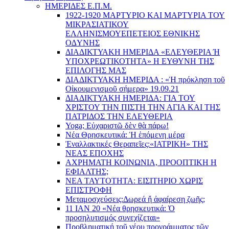
ΗΜΕΡΙΔΕΣ Ε.Π.Μ.
1922-1920 ΜΑΡΤΥΡΙΟ ΚΑI ΜΑΡΤΥΡIΑ ΤΟΥ
ΜΙΚΡΑΣΙΑΤΙΚΟΥ
EΛΛΗΝΙΣΜΟΥEΠEΤΕΙΟΣ EΘΝΙΚHΣ
O∆YΝΗΣ
ΔΙΑΔΙΚΤΥΑΚΗ ΗΜΕΡΙΔΑ «EΛΕΥΘΕΡΙΑ Ή
YΠΟΧΡΕΩΤΙΚΟΤΗΤΑ» Η ΕΥΘΥΝΗ ΤΗΣ
EΠΙΛΟΓΗΣ ΜΑΣ
ΔΙΑΔΙΚΤΥΑΚΗ ΗΜΕΡΙΔΑ : «Ἡ πρόκληση τοῦ
Οἰκουμενισμοῦ σήμερα» 19.09.21
ΔΙΑΔΙΚΤΥΑΚΗ ΗΜΕΡΙΔΑ: ΓΙΑ ΤΟΥ
ΧΡΙΣΤΟΥ ΤΗΝ ΠΙΣΤΗ ΤΗΝ ΑΓΙΑ ΚΑΙ ΤΗΣ
ΠΑΤΡΙΔΟΣ ΤΗΝ ΕΛΕΥΘΕΡΙΑ
Yoga; Εὐχαριστῶ δὲν θὰ πάρω!
Νέα Θρησκευτικά: Ἡ ἑπόμενη μέρα
Ἐναλλακτικές Θεραπεῖες:
«ΙΑΤΡΙΚΗ» ΤΗΣ
ΝΕΑΣ ΕΠΟΧΗΣ
ΑΧΡΗΜΑΤΗ ΚΟΙΝΩΝΙΑ, ΠΡΟΟΠΤΙΚΗ Η
ΕΦΙΑΛΤΗΣ;
ΝΕΑ ΤΑΥΤΟΤΗΤΑ: ΕΙΣΙΤΗΡΙΟ ΧΩΡΙΣ
ΕΠΙΣΤΡΟΦΗ
Μεταμοσχεύσεις:
Δωρεά ἤ ἀφαίρεση ζωῆς;
11 ΙΑΝ 20 «Νέα θρησκευτικά: Ὁ
προσηλυτισμός συνεχίζεται»
Προβληματική τοῦ νέου προγράμματος τῶν