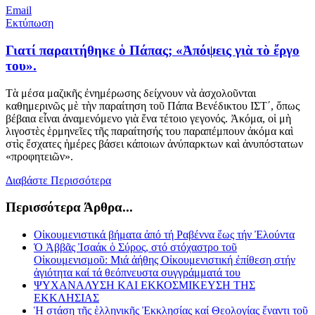
Email
Εκτύπωση
Γιατί παραιτήθηκε ὁ Πάπας; «Ἀπόψεις γιὰ τὸ ἔργο
του».
Τὰ μέσα μαζικῆς ἐνημέρωσης δείχνουν νὰ ἀσχολοῦνται
καθημερινῶς μὲ τὴν παραίτηση τοῦ Πάπα Βενέδικτου ΙΣΤ΄, ὅπως
βέβαια εἶναι ἀναμενόμενο γιὰ ἕνα τέτοιο γεγονός. Ἀκόμα, οἱ μὴ
λιγοστὲς ἑρμηνεῖες τῆς παραίτησής του παραπέμπουν ἀκόμα καὶ
στὶς ἔσχατες ἡμέρες βάσει κάποιων ἀνύπαρκτων καὶ ἀνυπόστατων
«προφητειῶν».
Διαβάστε Περισσότερα
Περισσότερα Άρθρα...
Οἰκουμενιστικά βήματα ἀπό τή Ραβέννα ἕως τήν Ἐλούντα
Ὁ Ἀββᾶς Ἰσαάκ ὁ Σύρος, στό στόχαστρο τοῦ
Οἰκουμενισμοῦ: Μιά ἀήθης Οἰκουμενιστική ἐπίθεση στήν
ἁγιότητα καί τά θεόπνευστα συγγράμματά του
ΨΥΧΑΝΑΛΥΣΗ ΚΑΙ ΕΚΚΟΣΜΙΚΕΥΣΗ ΤΗΣ
ΕΚΚΛΗΣΙΑΣ
Ἡ στάση τῆς ἑλληνικῆς Ἐκκλησίας καί Θεολογίας ἔναντι τοῦ