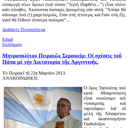
εἰσαγωγή νέων ὕμνων (τοῦ τύπου "Ἁγνή Παρθένε...") εἶναι πλέον
κάτι σύνηθες. Ἀκούονται διαταγές ἡγουμένης σάν αὐτή: "Ἀπόψε θά
κάνουμε δυό (!) χαιρετισμούς, ἕναν στίς τέσσερις καί ἕναν στίς ἕξι,
γιατί θά ἔλθουν τέσσερα πούλμαν"...
Διαβάστε Περισσότερα
Email
Εκτύπωση
Μητροπολίτου Πειραιῶς Σεραφείμ: Οἱ σχέσεις τοῦ
Πάπα μέ τήν Δικτατορία τῆς Ἀργεντινῆς.
Ἐν Πειραιεῖ τῇ 22ᾳ Μαρτίου 2013.
ΑΝΑΚΟΙΝΩΘΕΝ.
Ὁ ὅρος Ἰησουίτης πού
κατά Μπαμπινιώτη
εἶναι συνώνυμο τοῦ
«ὑποκριτής καί
ταρτοῦφος» διά τά
μέλη τῆς Ἀδιαιρέτου
καί ἀκαινοτομήτου
Ὀρθοδόξου