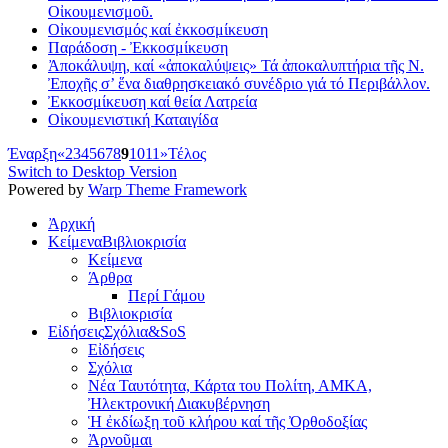
Οἰκουμενισμοῦ.
Οἰκουμενισμός καί ἐκκοσμίκευση
Παράδοση - Ἐκκοσμίκευση
Ἀποκάλυψη, καί «ἀποκαλύψεις» Τά ἀποκαλυπτήρια τῆς Ν.
Ἐποχῆς σ’ ἕνα διαθρησκειακό συνέδριο γιά τό Περιβάλλον.
Ἐκκοσμίκευση καί θεία Λατρεία
Οἱκουμενιστική Καταιγίδα
Έναρξη
«
2
3
4
5
6
7
8
9
10
11
»
Τέλος
Switch to Desktop Version
Powered by
Warp Theme Framework
Ἀρχική
Κείμενα
Βιβλιοκρισία
Κείμενα
Άρθρα
Περί Γάμου
Βιβλιοκρισία
Εἰδήσεις
Σχόλια&SoS
Εἰδήσεις
Σχόλια
Νέα Ταυτότητα, Κάρτα του Πολίτη, ΑΜΚΑ,
Ἠλεκτρονική Διακυβέρνηση
Ἡ ἐκδίωξη τοῦ κλήρου καί τῆς Ὀρθοδοξίας
Ἀρνοῦμαι