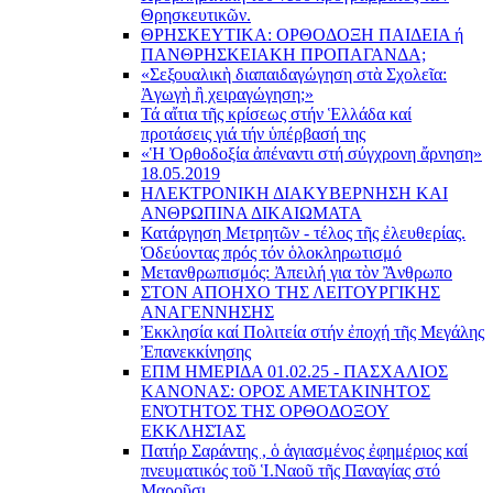
Θρησκευτικῶν.
ΘΡΗΣΚΕΥΤΙΚΑ: ΟΡΘΟΔΟΞΗ ΠΑΙΔΕΙΑ ή
ΠΑΝΘΡΗΣΚΕΙΑΚΗ ΠΡΟΠΑΓΑΝΔΑ;
«Σεξουαλικὴ διαπαιδαγώγηση στὰ Σχολεῖα:
Ἀγωγὴ ἢ χειραγώγηση;»
Τά αἴτια τῆς κρίσεως στήν Ἑλλάδα καί
προτάσεις γιά τήν ὑπέρβασή της
«Ἡ Ὀρθοδοξία ἀπέναντι στή σύγχρονη ἄρνηση»
18.05.2019
ΗΛΕΚΤΡΟΝΙΚΗ ΔΙΑΚΥΒΕΡΝΗΣΗ ΚΑΙ
ΑΝΘΡΩΠΙΝΑ ΔΙΚΑΙΩΜΑΤΑ
Κατάργηση Μετρητῶν - τέλος τῆς ἐλευθερίας.
Ὁδεύοντας πρός τόν ὁλοκληρωτισμό
Μετανθρωπισμός: Ἀπειλή για τὸν Ἂνθρωπο
ΣΤΟΝ ΑΠΟΗΧΟ ΤΗΣ ΛΕΙΤΟΥΡΓΙΚΗΣ
ΑΝΑΓΕΝΝΗΣΗΣ
Ἐκκλησία καί Πολιτεία στήν ἐποχή τῆς Μεγάλης
Ἐπανεκκίνησης
ΕΠΜ ΗΜΕΡΙΔΑ 01.02.25 - ΠΑΣΧΑΛΙΟΣ
ΚΑΝΟΝΑΣ: ΟΡΟΣ ΑΜΕΤΑΚΙΝΗΤΟΣ
ΕΝΌΤΗΤΟΣ ΤΗΣ ΟΡΘΟΔΟΞΟΥ
ΕΚΚΛΗΣΊΑΣ
Πατήρ Σαράντης , ὁ ἁγιασμένος ἐφημέριος καί
πνευματικός τοῦ Ἱ.Ναοῦ τῆς Παναγίας στό
Μαροῦσι