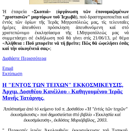
Ἡ ἑταιρεία «
Σκοπιά
» (
ὀργάνωση τῶν ἐπονομαζομένων
"χριστιανῶν" μαρτύρων τοῦ Ἰεχωβᾶ
), πού δραστηριοποιεῖται καί
ἐντός τῶν ὁρίων τῆς Ἱερᾶς Μητροπόλεώς μας, τίς τελευταῖες
ἡμέρες ἀπευθύνει πρόσκληση ἀπευθυνόμενη καί στό
χριστεπώνυμο ἐκκλησίασμα τῆς Ι.Μητροπόλεώς μας νά
συμμετάσχει σέ ἐκδήλωση ποῦ θά γίνει στίς 21/06/13, μέ θέμα
«
Ἀλήθεια : Ποῦ μπορεῖτε νά τή βρεῖτε; Πῶς θά ὠφελήσει ἐσᾶς
καί τήν οἰκογένειά σας»
;
Διαβάστε Περισσότερα
Email
Εκτύπωση
Η "ΕΝΤΟΣ ΤΩΝ ΤΕΙΧΩΝ" ΕΚΚΟΣΜΙΚΕΥΣΙΣ,
Ἀρχιμ. Δοσιθέου Κανέλλου - Καθηγουμένου Ἱερᾶς
Μονῆς Τατάρνης.
Ἀπόσπασμα ἀπό τό κείμενο τοῦ π. Δοσιθέου
Ἡ "ἐντός τῶν τειχῶν"
«
ἐκκοσμίκευσις
πού δημοσιεύεται στό βιβλίο
Ἐκκλησία καί
»
«
ἐκκοσμίκευση
, ἐκδόσεις Μυριόβιβλος, 2003.
»
"...Περικοπές ἱερῶν Ἀκολουθιῶν, ἐκκοσμίκευσις τοῦ Τυπικοῦ,