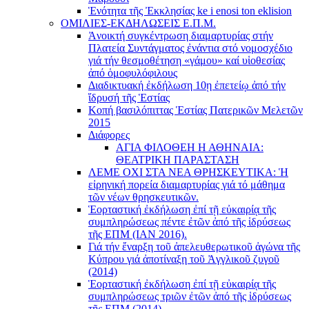
Ἑνότητα τῆς Ἐκκλησίας ke i enosi ton eklision
ΟΜΙΛΙΕΣ-ΕΚΔΗΛΩΣΕΙΣ Ε.Π.Μ.
Ἀνοικτή συγκέντρωση διαμαρτυρίας στήν
Πλατεία Συντάγματος ἐνάντια στό νομοσχέδιο
γιά τήν θεσμοθέτηση «γάμου» καί υἱοθεσίας
ἀπό ὁμοφυλόφιλους
Διαδικτυακή ἐκδήλωση 10ῃ ἐπετείῳ ἀπό τήν
ἵδρυσή τῆς Ἑστίας
Κοπή βασιλόπιττας Ἑστίας Πατερικῶν Μελετῶν
2015
Διάφορες
ΑΓΙΑ ΦΙΛΟΘΕΗ Η ΑΘΗΝΑΙΑ:
ΘΕΑΤΡΙΚΗ ΠΑΡΑΣΤΑΣΗ
ΛΕΜΕ ΟΧΙ ΣΤΑ ΝΕΑ ΘΡΗΣΚΕΥΤΙΚΑ: Ἡ
εἰρηνική πορεία διαμαρτυρίας γιά τό μάθημα
τῶν νέων θρησκευτικῶν.
Ἑορταστική ἐκδήλωση ἐπί τῇ εὐκαιρίᾳ τῆς
συμπληρώσεως πέντε ἐτῶν ἀπό τῆς ἱδρύσεως
τῆς ΕΠΜ (ΙΑΝ 2016).
Γιά τήν ἔναρξη τοῦ ἀπελευθερωτικοῦ ἀγώνα τῆς
Κύπρου γιά ἀποτίναξη τοῦ Ἀγγλικοῦ ζυγοῦ
(2014)
Ἑορταστική ἐκδήλωση ἐπί τῇ εὐκαιρίᾳ τῆς
συμπληρώσεως τριῶν ἐτῶν ἀπό τῆς ἱδρύσεως
τῆς ΕΠΜ (2014)