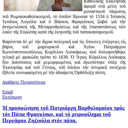
Καθολικῆς Ἐκκλησίας
ἀφορᾶ στά μέλη τοῦ
μοναστικοῦ τάγματος
τοῦ Ρωμαιοκαθολικισμοῦ, τό ὁποῖον ἵδρυσαν τό 1534 ὁ Ἰσπανός
Ἰγνάτιος Λογιόλα καί ὁ Βάσκος Φραγκίσκος Ξαβιέ γιά τήν
ἀντιμετώπιση τῆς Μεταρρυθμίσεως καί τῆς ἐπαναστάσεως τῶν
λαῶν τῆς Εὐρώπης κατά τῆς ἐκτροπῆς τοῦ παποκαισαρισμοῦ.
Βαρύνεται δέ μέ τήν ἄγρια πολεμική καί τίς ὕπουλες ἐνέργειες εἰς
βάρος τοῦ μαρτυρικοῦ καί Ἁγίου Πατριάρχου
Κωνσταντινουπόλεως Κυρίλλου Λουκάρεως πού δολοφονήθηκε
τελικά μέ φρικώδη τρόπο τό 1638. Ὁ Ἅγιος Κύριλλος Λούκαρις
ἦτο ἱκανότατος καί μεμορφωμένος καί ἀγωνίστηκε ὑπέρ τῆς
Ἐκκλησίας καί τοῦ Γένους, τοῦ ὁποίου τήν ἱστορική συνέχεια
ἔβλεπε συνυφασμένη μέ τήν ἀδιαίρετη Ὀρθόδοξη πίστη.
Διαβάστε Περισσότερα
Email
Εκτύπωση
Ἡ προσφώνηση τοῦ Πατριάρχη Βαρθολομαίου πρός
τόν Πάπα Φραγκίσκο, καί τό χειροφίλημα τοῦ
Περγάμου Ζηζιούλα στόν πάπα.