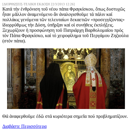
[ΔΙΟΡΘΩΣΕΙΣ-ΤΕΛΙΚΗ ΕΚΔΟΣΗ 22/3/2013 12:26]
Κατά τήν ἐνθρόνιση τοῦ νέου πάπα Φραγκίσκου, ὄπως δυστυχῶς
ἦταν μᾶλλον ἀναμενόμενο ἄν ἀναλογισθοῦμε τά πάλιν καί
πολλάκις γενόμενα τῶν τελευταίων δεκαετιῶν «προσεγγίζοντας»
ἰδιορρύθμως τήν Δύση, ὑπῆρξαν καί οἱ συνήθεις ἐκπλήξεις.
Ξεχωρίζουν ἡ προσφώνηση τοῦ Πατριάρχη Βαρθολομαίου πρός
τόν Πάπα Φραγκίσκο, καί τό χειροφίλημα τοῦ Περγάμου Ζηζιούλα
(στόν πάπα).
Θά ἀναφερθοῦμε ἐδῶ στά κυριότερα σημεῖα πού προβληματίζουν.
Διαβάστε Περισσότερα