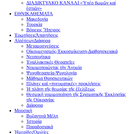
ΔΙΑΔΙΚΤΥΑΚΟ ΚΑΝΑΛΙ «Ὑπέρ βωμῶν καί
ἑστιῶν»
ΕΘΝΙΚΑ
ΘΕΜΑΤΑ
Μακεδονία
Τουρκία
Βόρειος Ἤπειρος
Ἐρωτήσεις
Ἀπαντήσεις
Αἱρέσεων
Διάφορα
Μεταμοσχεύσεις
Οἰκουμενισμός-Ἐκκοσμίκευση-Διαθρησκειακά
Νεοποχίτικα
Ἐναλλακτικές Θεραπεῖες
Νομιμοποιώντας τήν Ἀνομία
Ψυχοθεραπεία-Ψυχολογία
Μάθημα Θρησκευτικών
Πλάνες καὶ «πνευματικές» προκλήσεις
Ἡ πλάνη τῆς θεωρίας τῆς ἐξελίξεως
Θεσμική νομιμοποίηση τῆς Σχισματικῆς Ἐκκλησίας
τῆς Οὐκρανίας
Διάφορα
Μουσική
Βυζαντινά Μέλη
Ἰστορία
Παραδοσιακά
Ἡμερίδες
Ὁμιλίες