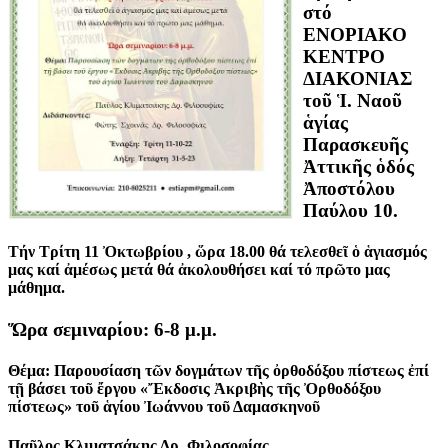
στό
ΕΝΟΡΙΑΚΟ
ΚΕΝΤΡΟ
ΔΙΑΚΟΝΙΑΣ
τοῦ Ἱ. Ναοῦ
ἁγίας
Παρασκευῆς
Ἀττικῆς ὁδός
Ἀποστόλου
Παύλου 10.
Τήν Tρίτη 11 Ὀκτωβρίου , ὥρα 18.00 θά τελεσθεῖ ὁ ἁγιασμός
μας καί ἀμέσως μετά θά ἀκολουθήσει καί τό πρῶτο μας
μάθημα.
Ὥρα σεμιναρίου: 6-8 μ.μ.
Θέμα: Παρουσίαση τῶν δογμάτων τῆς ὀρθοδόξου πίστεως ἐπί
τῇ βάσει τοῦ ἔργου «Ἔκδοσις Ἀκριβὴς τῆς Ὀρθοδόξου
πίστεως» τοῦ ἁγίου Ἰωάννου τοῦ Δαμασκηνοῦ
Παῦλος Κλιματσάκης Δρ. Φιλοσοφίας