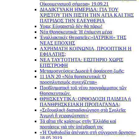
Οἰκουμενισμοῦ σήμερα» 19.09.21
ΔΙΑΔΙΚΤΥΑΚΗ ΗΜΕΡΙΔΑ: ΓΙΑ ΤΟΥ
ΧΡΙΣΤΟΥ ΤΗΝ ΠΙΣΤΗ ΤΗΝ ΑΓΙΑ ΚΑΙ ΤΗΣ
ΠΑΤΡΙΔΟΣ ΤΗΝ ΕΛΕΥΘΕΡΙΑ
Yoga; Εὐχαριστῶ δὲν θὰ πάρω!
Νέα Θρησκευτικά: Ἡ ἑπόμενη μέρα
Ἐναλλακτικές Θεραπεῖες:
«ΙΑΤΡΙΚΗ» ΤΗΣ
ΝΕΑΣ ΕΠΟΧΗΣ
ΑΧΡΗΜΑΤΗ ΚΟΙΝΩΝΙΑ, ΠΡΟΟΠΤΙΚΗ Η
ΕΦΙΑΛΤΗΣ;
ΝΕΑ ΤΑΥΤΟΤΗΤΑ: ΕΙΣΙΤΗΡΙΟ ΧΩΡΙΣ
ΕΠΙΣΤΡΟΦΗ
Μεταμοσχεύσεις:
Δωρεά ἤ ἀφαίρεση ζωῆς;
11 ΙΑΝ 20 «Νέα θρησκευτικά: Ὁ
προσηλυτισμός συνεχίζεται»
Προβληματική τοῦ νέου προγράμματος τῶν
Θρησκευτικῶν.
ΘΡΗΣΚΕΥΤΙΚΑ: ΟΡΘΟΔΟΞΗ ΠΑΙΔΕΙΑ ή
ΠΑΝΘΡΗΣΚΕΙΑΚΗ ΠΡΟΠΑΓΑΝΔΑ;
«Σεξουαλικὴ διαπαιδαγώγηση στὰ Σχολεῖα:
Ἀγωγὴ ἢ χειραγώγηση;»
Τά αἴτια τῆς κρίσεως στήν Ἑλλάδα καί
προτάσεις γιά τήν ὑπέρβασή της
«Ἡ Ὀρθοδοξία ἀπέναντι στή σύγχρονη ἄρνηση»
18.05.2019