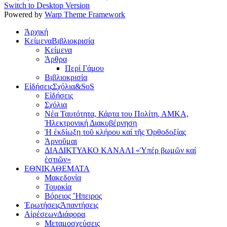
Switch to Desktop Version
Powered by
Warp Theme Framework
Ἀρχική
Κείμενα
Βιβλιοκρισία
Κείμενα
Άρθρα
Περί Γάμου
Βιβλιοκρισία
Εἰδήσεις
Σχόλια&SoS
Εἰδήσεις
Σχόλια
Νέα Ταυτότητα, Κάρτα του Πολίτη, ΑΜΚΑ,
Ἠλεκτρονική Διακυβέρνηση
Ἡ ἐκδίωξη τοῦ κλήρου καί τῆς Ὀρθοδοξίας
Ἀρνοῦμαι
ΔΙΑΔΙΚΤΥΑΚΟ ΚΑΝΑΛΙ «Ὑπέρ βωμῶν καί
ἑστιῶν»
ΕΘΝΙΚΑ
ΘΕΜΑΤΑ
Μακεδονία
Τουρκία
Βόρειος Ἤπειρος
Ἐρωτήσεις
Ἀπαντήσεις
Αἱρέσεων
Διάφορα
Μεταμοσχεύσεις