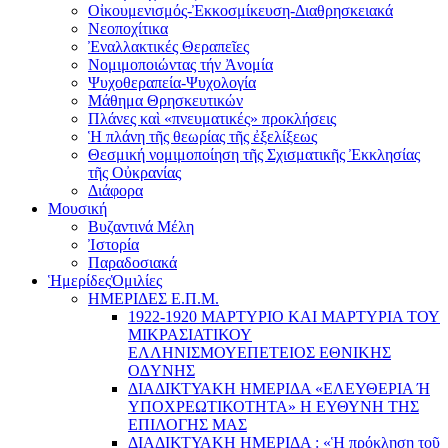
Οἰκουμενισμός-Ἐκκοσμίκευση-Διαθρησκειακά
Νεοποχίτικα
Ἐναλλακτικές Θεραπεῖες
Νομιμοποιώντας τήν Ἀνομία
Ψυχοθεραπεία-Ψυχολογία
Μάθημα Θρησκευτικών
Πλάνες καὶ «πνευματικές» προκλήσεις
Ἡ πλάνη τῆς θεωρίας τῆς ἐξελίξεως
Θεσμική νομιμοποίηση τῆς Σχισματικῆς Ἐκκλησίας
τῆς Οὐκρανίας
Διάφορα
Μουσική
Βυζαντινά Μέλη
Ἰστορία
Παραδοσιακά
Ἡμερίδες
Ὁμιλίες
ΗΜΕΡΙΔΕΣ Ε.Π.Μ.
1922-1920 ΜΑΡΤΥΡΙΟ ΚΑI ΜΑΡΤΥΡIΑ ΤΟΥ
ΜΙΚΡΑΣΙΑΤΙΚΟΥ
EΛΛΗΝΙΣΜΟΥEΠEΤΕΙΟΣ EΘΝΙΚHΣ
O∆YΝΗΣ
ΔΙΑΔΙΚΤΥΑΚΗ ΗΜΕΡΙΔΑ «EΛΕΥΘΕΡΙΑ Ή
YΠΟΧΡΕΩΤΙΚΟΤΗΤΑ» Η ΕΥΘΥΝΗ ΤΗΣ
EΠΙΛΟΓΗΣ ΜΑΣ
ΔΙΑΔΙΚΤΥΑΚΗ ΗΜΕΡΙΔΑ : «Ἡ πρόκληση τοῦ