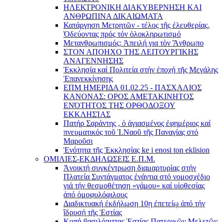
ΗΛΕΚΤΡΟΝΙΚΗ ΔΙΑΚΥΒΕΡΝΗΣΗ ΚΑΙ
ΑΝΘΡΩΠΙΝΑ ΔΙΚΑΙΩΜΑΤΑ
Κατάργηση Μετρητῶν - τέλος τῆς ἐλευθερίας.
Ὁδεύοντας πρός τόν ὁλοκληρωτισμό
Μετανθρωπισμός: Ἀπειλή για τὸν Ἂνθρωπο
ΣΤΟΝ ΑΠΟΗΧΟ ΤΗΣ ΛΕΙΤΟΥΡΓΙΚΗΣ
ΑΝΑΓΕΝΝΗΣΗΣ
Ἐκκλησία καί Πολιτεία στήν ἐποχή τῆς Μεγάλης
Ἐπανεκκίνησης
ΕΠΜ ΗΜΕΡΙΔΑ 01.02.25 - ΠΑΣΧΑΛΙΟΣ
ΚΑΝΟΝΑΣ: ΟΡΟΣ ΑΜΕΤΑΚΙΝΗΤΟΣ
ΕΝΌΤΗΤΟΣ ΤΗΣ ΟΡΘΟΔΟΞΟΥ
ΕΚΚΛΗΣΊΑΣ
Πατήρ Σαράντης , ὁ ἁγιασμένος ἐφημέριος καί
πνευματικός τοῦ Ἱ.Ναοῦ τῆς Παναγίας στό
Μαροῦσι
Ἑνότητα τῆς Ἐκκλησίας ke i enosi ton eklision
ΟΜΙΛΙΕΣ-ΕΚΔΗΛΩΣΕΙΣ Ε.Π.Μ.
Ἀνοικτή συγκέντρωση διαμαρτυρίας στήν
Πλατεία Συντάγματος ἐνάντια στό νομοσχέδιο
γιά τήν θεσμοθέτηση «γάμου» καί υἱοθεσίας
ἀπό ὁμοφυλόφιλους
Διαδικτυακή ἐκδήλωση 10ῃ ἐπετείῳ ἀπό τήν
ἵδρυσή τῆς Ἑστίας
Κοπή βασιλόπιττας Ἑστίας Πατερικῶν Μελετῶν