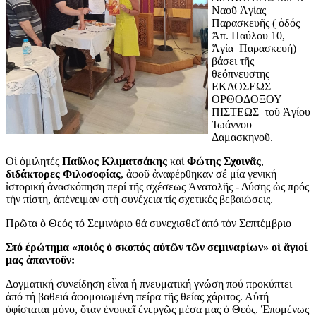
Ναοῦ Ἁγίας
Παρασκευῆς ( ὁδός
Ἀπ. Παύλου 10,
Ἁγία Παρασκευή)
βάσει τῆς
θεόπνευστης
ΕΚΔΟΣΕΩΣ
ΟΡΘΟΔΟΞΟΥ
ΠΙΣΤΕΩΣ τοῦ Ἁγίου
Ἰωάννου
Δαμασκηνοῦ.
Οἱ ὁμιλητές
Παῦλος Κλιματσάκης
καί
Φώτης Σχοινᾶς
,
διδάκτορες
Φιλοσοφίας
, ἀφοῦ ἀναφέρθηκαν σέ μία γενική
ἱστορική ἀνασκόπηση περί τῆς σχέσεως Ἀνατολῆς - Δύσης ὡς πρός
τήν πίστη, ἀπένειμαν στή συνέχεια τίς σχετικές βεβαιώσεις.
Πρῶτα ὁ Θεός τό Σεμινάριο θά συνεχισθεῖ ἀπό τόν Σεπτέμβριο
Στό έρώτημα «ποιός ὁ σκοπός αὐτῶν τῶν σεμιναρίων» οἱ ἅγιοί
μας ἀπαντοῦν:
Δογματική συνείδηση εἶναι ἡ πνευματική γνώση πού προκύπτει
ἀπό τή βαθειά ἀφομοιωμένη πείρα τῆς θείας χάριτος. Αὐτή
ὑφίσταται μόνο, ὅταν ἐνοικεῖ ἐνεργῶς μέσα μας ὁ Θεός. Ἑπομένως