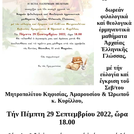
δωρεάν
φιλολογικά
καί θεολογικὰ
ἑρμηνευτικὰ
μαθήματα
Ἀρχαίας
Ἑλληνικῆς
Γλώσσας,
μέ τήν
εὐλογία καί
ἔγκριση τοῦ
Σεβ/του
Μητροπολίτου Κηφισίας, Ἀμαρουσίου & Ὠρωποῦ
κ. Κυρίλλου,
Τήν Πέμπτη 29 Σεπτεμβρίου 2022, ὥρα
18.00