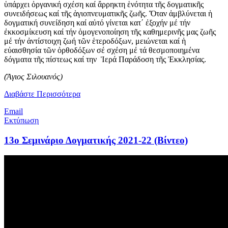
ὑπάρχει ὀργανική σχέση καί ἄρρηκτη ἑνότητα τῆς δογματικῆς
συνειδήσεως καί τῆς ἁγιοπνευματικῆς ζωῆς. Ὅταν ἀμβλύνεται ἡ
δογματική συνείδηση καί αὐτό γίνεται κατ΄ ἐξοχήν μέ τήν
ἐκκοσμίκευση καί τήν ὁμογενοποίηση τῆς καθημερινῆς μας ζωῆς
μέ τήν ἀντίστοιχη ζωή τῶν ἑτεροδόξων, μειώνεται καί ἡ
εὐαισθησία τῶν ὀρθοδόξων σέ σχέση μέ τά θεσμοποιημένα
δόγματα τῆς πίστεως καί την Ἱερά Παράδοση τῆς Ἐκκλησίας.
(Ἅγιος Σιλουανός)
Διαβάστε Περισσότερα
Email
Εκτύπωση
13ο Σεμινάριο Δoγματικής 2021-22 (Βίντεο)