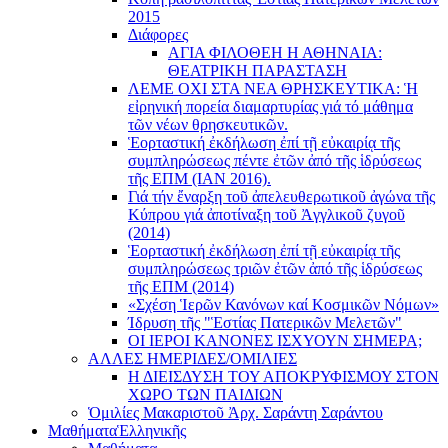
2015
Διάφορες
ΑΓΙΑ ΦΙΛΟΘΕΗ Η ΑΘΗΝΑΙΑ:
ΘΕΑΤΡΙΚΗ ΠΑΡΑΣΤΑΣΗ
ΛΕΜΕ ΟΧΙ ΣΤΑ ΝΕΑ ΘΡΗΣΚΕΥΤΙΚΑ: Ἡ
εἰρηνική πορεία διαμαρτυρίας γιά τό μάθημα
τῶν νέων θρησκευτικῶν.
Ἑορταστική ἐκδήλωση ἐπί τῇ εὐκαιρίᾳ τῆς
συμπληρώσεως πέντε ἐτῶν ἀπό τῆς ἱδρύσεως
τῆς ΕΠΜ (ΙΑΝ 2016).
Γιά τήν ἔναρξη τοῦ ἀπελευθερωτικοῦ ἀγώνα τῆς
Κύπρου γιά ἀποτίναξη τοῦ Ἀγγλικοῦ ζυγοῦ
(2014)
Ἑορταστική ἐκδήλωση ἐπί τῇ εὐκαιρίᾳ τῆς
συμπληρώσεως τριῶν ἐτῶν ἀπό τῆς ἱδρύσεως
τῆς ΕΠΜ (2014)
«Σχέση Ἱερῶν Κανόνων καί Κοσμικῶν Νόμων»
Ίδρυση τῆς "Ἑστίας Πατερικῶν Μελετῶν"
ΟΙ ΙΕΡΟΙ ΚΑΝΟΝΕΣ ΙΣΧΥΟΥΝ ΣΗΜΕΡΑ;
ΑΛΛΕΣ ΗΜΕΡΙΔΕΣ/ΟΜΙΛΙΕΣ
Η ΔΙΕΙΣΔΥΣΗ ΤΟΥ ΑΠΟΚΡΥΦΙΣΜΟΥ ΣΤΟΝ
ΧΩΡΟ ΤΩΝ ΠΑΙΔΙΩΝ
Ὁμιλίες Μακαριστοῦ Ἀρχ. Σαράντη Σαράντου
Μαθήματα
Ἑλληνικῆς