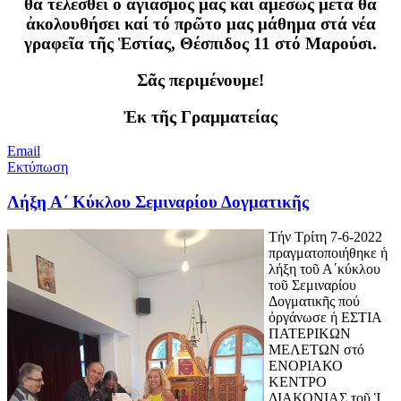
θά τελεσθεῖ ὁ ἁγιασμός μας καί ἀμέσως μετά θά
ἀκολουθήσει καί τό πρῶτο μας μάθημα στά νέα
γραφεῖα τῆς Ἑστίας, Θέσπιδος 11 στό Μαρούσι.
Σᾶς περιμένουμε!
Ἐκ τῆς Γραμματείας
Email
Εκτύπωση
Λήξη Α΄ Κύκλου Σεμιναρίου Δογματικῆς
Τήν Τρίτη 7-6-2022
πραγματοποιήθηκε ἡ
λήξη τοῦ Α΄κύκλου
τοῦ Σεμιναρίου
Δογματικῆς πού
ὀργάνωσε ἡ ΕΣΤΙΑ
ΠΑΤΕΡΙΚΩΝ
ΜΕΛΕΤΩΝ στό
ΕΝΟΡΙΑΚΟ
ΚΕΝΤΡΟ
ΔΙΑΚΟΝΙΑΣ τοῦ Ἱ.