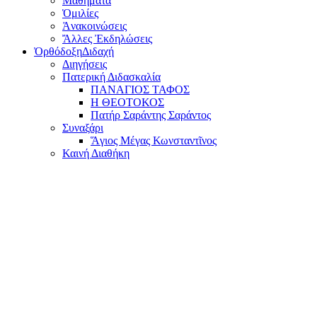
Μαθήματα
Ὁμιλίες
Ἀνακοινώσεις
Ἄλλες Ἐκδηλώσεις
Ὀρθόδοξη
Διδαχή
Διηγήσεις
Πατερική Διδασκαλία
ΠΑΝΑΓΙΟΣ ΤΑΦΟΣ
Η ΘΕΟΤΟΚΟΣ
Πατήρ Σαράντης Σαράντος
Συναξάρι
Ἅγιος Μέγας Κωνσταντῖνος
Καινή Διαθήκη