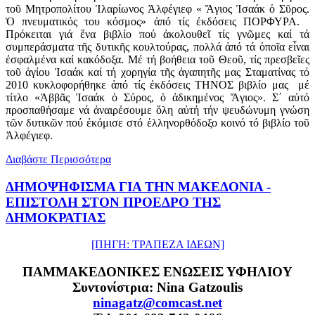
τοῦ Μητροπολίτου Ἱλαρίωνος Ἀλφέγιεφ « Ἅγιος Ἰσαάκ ὁ Σῦρος.
Ὁ πνευματικός του κόσμος» ἀπό τίς ἐκδόσεις ΠΟΡΦΥΡΑ.
Πρόκειται γιά ἕνα βιβλίο πού ἀκολουθεῖ τίς γνῶμες καί τά
συμπεράσματα τῆς δυτικῆς κουλτούρας, πολλά ἀπό τά ὁποῖα εἶναι
ἐσφαλμένα καί κακόδοξα. Μέ τή βοήθεια τοῦ Θεοῦ, τίς πρεσβεῖες
τοῦ ἁγίου Ἰσαάκ καί τή χορηγία τῆς ἀγαπητῆς μας Σταματίνας τό
2010 κυκλοφορήθηκε ἀπό τίς ἐκδόσεις ΤΗΝΟΣ βιβλίο μας μέ
τίτλο «Ἀββᾶς Ἰσαάκ ὁ Σύρος, ὁ ἀδικημένος Ἅγιος». Σ΄ αὐτό
προσπαθήσαμε νά ἀναιρέσουμε ὅλη αὐτή τήν ψευδώνυμη γνώση
τῶν δυτικῶν πού ἐκόμισε στό ἑλληνορθόδοξο κοινό τό βιβλίο τοῦ
Ἀλφέγιεφ.
Διαβάστε Περισσότερα
ΔΗΜΟΨΗΦΙΣΜΑ ΓΙΑ ΤΗΝ ΜΑΚΕΔΟΝΙΑ -
ΕΠΙΣΤΟΛΗ ΣΤΟΝ ΠΡΟΕΔΡΟ ΤΗΣ
ΔΗΜΟΚΡΑΤΙΑΣ
[ΠΗΓΗ: ΤΡΑΠΕΖΑ ΙΔΕΩΝ]
ΠΑΜΜΑΚΕΔΟΝΙΚΕΣ ΕΝΩΣΕΙΣ ΥΦΗΛΙΟΥ
Συντονίστρια: Nina Gatzoulis
ninagatz@comcast.net