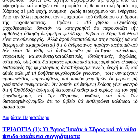
«ψυχισμό» καί πασχίζει νά περιορίσει τή θεραπευτική δράση τῆς
Χάριτος σέ μιά ψυχή, ἀναιμική χωρίς περιεχόμενο καί ἐνέργειες.
Ἀπό τήν ἄλλη παραδίνει τόν «ψυχισμό» τοῦ ἀνθρώπου στή δράση
τῆς ψυχοθεραπείας. Γράφει : «
Τό βιβλίο «Ὀρθόδοξη
ψυχοθεραπεία» δυνατόν νά κατηγορηθεῖ ὅτι παρουσιάζει τήν
ὀρθόδοξη ἄσκηση ὑπέρμετρα φιλόδοξη...Βέβαια ἡ Χάρη τοῦ Θεοῦ
εἶναι πανσθενουργός. Ἀλλά ἀφοῦ διαπιστώθηκε στήν πράξη( μά καί
θεωρητικά τεκμηριώνεται) ὅτι ὁ ἀνθρώπινος παράγοντας(ποιμένας)
δέν εἶναι σέ θέση νά ἀντιμετωπίσει μέ ἐπιτυχία πολύπλοκες
νευρωτικές καταστάσεις(καταθλιπτικές, ἰδεοληπτικές, ἀγχώδεις,
ὑστερικές κλπ) οὔτε διαταραχές προσωπικότητας παρά μόνο ἐλαφρές
διαταραχές τῆς ψυχολογικῆς ἀναπτύξεως(μειονεξία, ἐνοχή κ. ἄ) καί
αὐτές πάλι μέ τή βοήθεια ψυχολογικῶν γνώσεων, τότε συντρέχουν
προϋποθέσεις παρανοήσεως καί κακῶν χειρισμῶν ἐκ μέρους μή
ρεαλιστῶν πνευματικῶν. Ἄν λοιπόν σέ ἑπόμενη ἔκδοση γίνει φανερό
ὅτι ἡ Ὀρθόδοξη ἀσκητική λειτουργεῖ καθαρτικά κυρίως γιά τόν ὑγιή
ψυχισμό(χωρίς νά τήν στεροῦμε, φυσικά, καί ἀπό τόν
διαταραγμένο)νομίζω ὅτι τό βιβλίο θά ἐκπληρώνει καλύτερα τό
σκοπό του
».
Διαβάστε Περισσότερα
ΤΡΙΛΟΓΙΑ (1): Ὁ Ἅγιος Ἰσαάκ ὁ Σῦρος καί τά νόθα
ψευδο-ισαάκεια συγγράμματα