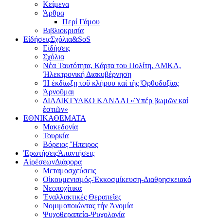
Κείμενα
Άρθρα
Περί Γάμου
Βιβλιοκρισία
Εἰδήσεις
Σχόλια&SoS
Εἰδήσεις
Σχόλια
Νέα Ταυτότητα, Κάρτα του Πολίτη, ΑΜΚΑ,
Ἠλεκτρονική Διακυβέρνηση
Ἡ ἐκδίωξη τοῦ κλήρου καί τῆς Ὀρθοδοξίας
Ἀρνοῦμαι
ΔΙΑΔΙΚΤΥΑΚΟ ΚΑΝΑΛΙ «Ὑπέρ βωμῶν καί
ἑστιῶν»
ΕΘΝΙΚΑ
ΘΕΜΑΤΑ
Μακεδονία
Τουρκία
Βόρειος Ἤπειρος
Ἐρωτήσεις
Ἀπαντήσεις
Αἱρέσεων
Διάφορα
Μεταμοσχεύσεις
Οἰκουμενισμός-Ἐκκοσμίκευση-Διαθρησκειακά
Νεοποχίτικα
Ἐναλλακτικές Θεραπεῖες
Νομιμοποιώντας τήν Ἀνομία
Ψυχοθεραπεία-Ψυχολογία