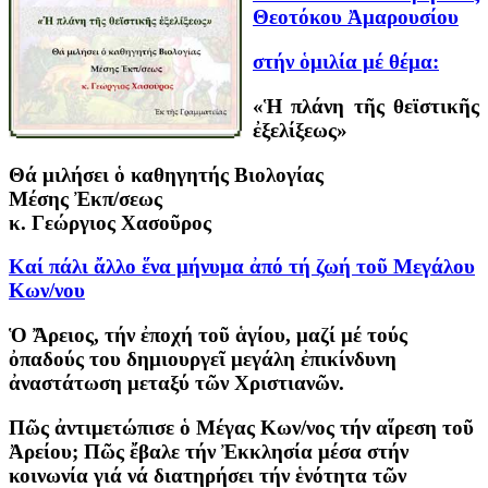
Θεοτόκου Ἀμαρουσίου
στήν ὁμιλία μέ θέμα:
«Ἡ πλάνη τῆς θεϊστικῆς
ἐξελίξεως»
Θά μιλήσει ὁ καθηγητής Βιολογίας
Μέσης Ἐκπ/σεως
κ. Γεώργιος Χασοῦρος
Καί πάλι ἄλλο ἕνα μήνυμα ἀπό τή ζωή τοῦ Μεγάλου
Κων/νου
Ὁ Ἄρειος, τήν ἐποχή τοῦ ἁγίου, μαζί μέ τούς
ὀπαδούς του δημιουργεῖ μεγάλη ἐπικίνδυνη
ἀναστάτωση μεταξύ τῶν Χριστιανῶν.
Πῶς ἀντιμετώπισε ὁ Μέγας Κων/νος τήν αἵρεση τοῦ
Ἀρείου; Πῶς ἔβαλε τήν Ἐκκλησία μέσα στήν
κοινωνία γιά νά διατηρήσει τήν ἑνότητα τῶν