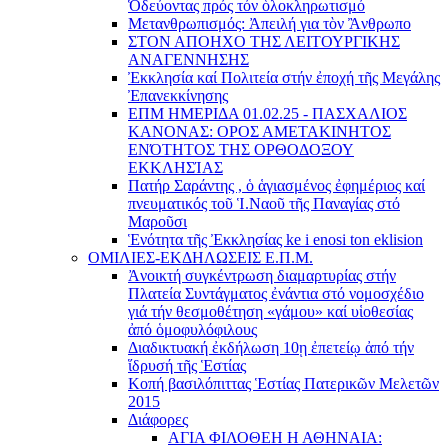
Ὁδεύοντας πρός τόν ὁλοκληρωτισμό
Μετανθρωπισμός: Ἀπειλή για τὸν Ἂνθρωπο
ΣΤΟΝ ΑΠΟΗΧΟ ΤΗΣ ΛΕΙΤΟΥΡΓΙΚΗΣ
ΑΝΑΓΕΝΝΗΣΗΣ
Ἐκκλησία καί Πολιτεία στήν ἐποχή τῆς Μεγάλης
Ἐπανεκκίνησης
ΕΠΜ ΗΜΕΡΙΔΑ 01.02.25 - ΠΑΣΧΑΛΙΟΣ
ΚΑΝΟΝΑΣ: ΟΡΟΣ ΑΜΕΤΑΚΙΝΗΤΟΣ
ΕΝΌΤΗΤΟΣ ΤΗΣ ΟΡΘΟΔΟΞΟΥ
ΕΚΚΛΗΣΊΑΣ
Πατήρ Σαράντης , ὁ ἁγιασμένος ἐφημέριος καί
πνευματικός τοῦ Ἱ.Ναοῦ τῆς Παναγίας στό
Μαροῦσι
Ἑνότητα τῆς Ἐκκλησίας ke i enosi ton eklision
ΟΜΙΛΙΕΣ-ΕΚΔΗΛΩΣΕΙΣ Ε.Π.Μ.
Ἀνοικτή συγκέντρωση διαμαρτυρίας στήν
Πλατεία Συντάγματος ἐνάντια στό νομοσχέδιο
γιά τήν θεσμοθέτηση «γάμου» καί υἱοθεσίας
ἀπό ὁμοφυλόφιλους
Διαδικτυακή ἐκδήλωση 10ῃ ἐπετείῳ ἀπό τήν
ἵδρυσή τῆς Ἑστίας
Κοπή βασιλόπιττας Ἑστίας Πατερικῶν Μελετῶν
2015
Διάφορες
ΑΓΙΑ ΦΙΛΟΘΕΗ Η ΑΘΗΝΑΙΑ: