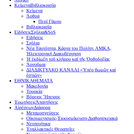
Κείμενα
Βιβλιοκρισία
Κείμενα
Άρθρα
Περί Γάμου
Βιβλιοκρισία
Εἰδήσεις
Σχόλια&SoS
Εἰδήσεις
Σχόλια
Νέα Ταυτότητα, Κάρτα του Πολίτη, ΑΜΚΑ,
Ἠλεκτρονική Διακυβέρνηση
Ἡ ἐκδίωξη τοῦ κλήρου καί τῆς Ὀρθοδοξίας
Ἀρνοῦμαι
ΔΙΑΔΙΚΤΥΑΚΟ ΚΑΝΑΛΙ «Ὑπέρ βωμῶν καί
ἑστιῶν»
ΕΘΝΙΚΑ
ΘΕΜΑΤΑ
Μακεδονία
Τουρκία
Βόρειος Ἤπειρος
Ἐρωτήσεις
Ἀπαντήσεις
Αἱρέσεων
Διάφορα
Μεταμοσχεύσεις
Οἰκουμενισμός-Ἐκκοσμίκευση-Διαθρησκειακά
Νεοποχίτικα
Ἐναλλακτικές Θεραπεῖες