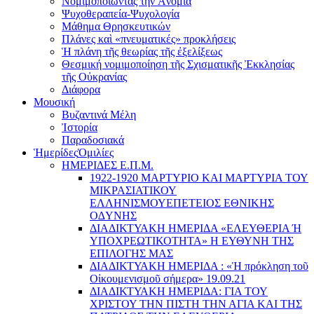
Νομιμοποιώντας τήν Ἀνομία
Ψυχοθεραπεία-Ψυχολογία
Μάθημα Θρησκευτικών
Πλάνες καὶ «πνευματικές» προκλήσεις
Ἡ πλάνη τῆς θεωρίας τῆς ἐξελίξεως
Θεσμική νομιμοποίηση τῆς Σχισματικῆς Ἐκκλησίας
τῆς Οὐκρανίας
Διάφορα
Μουσική
Βυζαντινά Μέλη
Ἰστορία
Παραδοσιακά
Ἡμερίδες
Ὁμιλίες
ΗΜΕΡΙΔΕΣ Ε.Π.Μ.
1922-1920 ΜΑΡΤΥΡΙΟ ΚΑI ΜΑΡΤΥΡIΑ ΤΟΥ
ΜΙΚΡΑΣΙΑΤΙΚΟΥ
EΛΛΗΝΙΣΜΟΥEΠEΤΕΙΟΣ EΘΝΙΚHΣ
O∆YΝΗΣ
ΔΙΑΔΙΚΤΥΑΚΗ ΗΜΕΡΙΔΑ «EΛΕΥΘΕΡΙΑ Ή
YΠΟΧΡΕΩΤΙΚΟΤΗΤΑ» Η ΕΥΘΥΝΗ ΤΗΣ
EΠΙΛΟΓΗΣ ΜΑΣ
ΔΙΑΔΙΚΤΥΑΚΗ ΗΜΕΡΙΔΑ : «Ἡ πρόκληση τοῦ
Οἰκουμενισμοῦ σήμερα» 19.09.21
ΔΙΑΔΙΚΤΥΑΚΗ ΗΜΕΡΙΔΑ: ΓΙΑ ΤΟΥ
ΧΡΙΣΤΟΥ ΤΗΝ ΠΙΣΤΗ ΤΗΝ ΑΓΙΑ ΚΑΙ ΤΗΣ