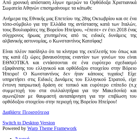
Από χρονική απόσταση λίγων ημερών τα Ορθόδοξα Χριστιανικά
Σωματεία Αθηνών επισημαίνουμε τα κάτωθι:
Ανήμερα της Εθνικής μας Επετείου της 28ης Οκτωβρίου και σε ένα
τόπο-σύμβολο για την Ελλάδα της αντίστασης κατά των Ιταλών,
τους Βουλιαράτες της Βορείου Ηπείρου, «έπεσε» εν έτει 2018 ένας
σύγχρονος ήρωας χτυπημένος από τις ειδικές δυνάμεις της
αλβανικής αστυνομίας, ο Κωνσταντίνος Κατσίφας!
Είναι πλέον πασίδηλο ότι τα κίνητρα της εκτέλεσής του όπως και
της κατά έξι ώρες βαναυσότητας εναντίον των γονέων του είναι
ΕΘΝΟΤΙΚΑ και εντάσσονται σε ένα ευρύτερο σχεδιασμό
εξαφάνισης του ελληνικού και ορθόδοξου στοιχείου στην Βόρειο
Ήπειρο! Ο Κωνσταντίνος δεν ήταν κάποιος τυχαίος! Είχε
υπηρετήσει στις Ειδικές Δυνάμεις του Ελληνικού Στρατού, είχε
έντονη πατριωτική δράση σε τοπικό και ευρύτερο επίπεδο (π.χ
συμμετοχή του στα συλλαλητήρια για την Μακεδονία) και
αγωνιζόταν με θαυμαστή αυταπάρνηση για την επιβίωση του
ορθόδοξου στοιχείου στην περιοχή της Βορείου Ηπείρου!
Διαβάστε Περισσότερα
Switch to Desktop Version
Powered by
Warp Theme Framework
Ἀρχική