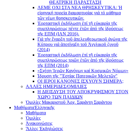
ΘΕΑΤΡΙΚΗ ΠΑΡΑΣΤΑΣΗ
ΛΕΜΕ ΟΧΙ ΣΤΑ ΝΕΑ ΘΡΗΣΚΕΥΤΙΚΑ: Ἡ
εἰρηνική πορεία διαμαρτυρίας γιά τό μάθημα
τῶν νέων θρησκευτικῶν.
Ἑορταστική ἐκδήλωση ἐπί τῇ εὐκαιρίᾳ τῆς
συμπληρώσεως πέντε ἐτῶν ἀπό τῆς ἱδρύσεως
τῆς ΕΠΜ (ΙΑΝ 2016).
Γιά τήν ἔναρξη τοῦ ἀπελευθερωτικοῦ ἀγώνα τῆς
Κύπρου γιά ἀποτίναξη τοῦ Ἀγγλικοῦ ζυγοῦ
(2014)
Ἑορταστική ἐκδήλωση ἐπί τῇ εὐκαιρίᾳ τῆς
συμπληρώσεως τριῶν ἐτῶν ἀπό τῆς ἱδρύσεως
τῆς ΕΠΜ (2014)
«Σχέση Ἱερῶν Κανόνων καί Κοσμικῶν Νόμων»
Ίδρυση τῆς "Ἑστίας Πατερικῶν Μελετῶν"
ΟΙ ΙΕΡΟΙ ΚΑΝΟΝΕΣ ΙΣΧΥΟΥΝ ΣΗΜΕΡΑ;
ΑΛΛΕΣ ΗΜΕΡΙΔΕΣ/ΟΜΙΛΙΕΣ
Η ΔΙΕΙΣΔΥΣΗ ΤΟΥ ΑΠΟΚΡΥΦΙΣΜΟΥ ΣΤΟΝ
ΧΩΡΟ ΤΩΝ ΠΑΙΔΙΩΝ
Ὁμιλίες Μακαριστοῦ Ἀρχ. Σαράντη Σαράντου
Μαθήματα
Ἑλληνικῆς
Μαθήματα
Ὁμιλίες
Ἀνακοινώσεις
Ἄλλες Ἐκδηλώσεις