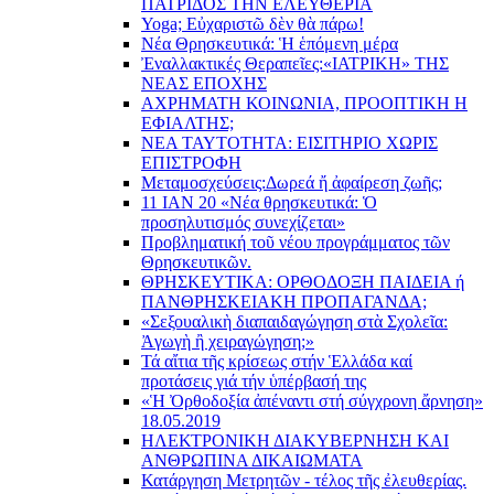
ΠΑΤΡΙΔΟΣ ΤΗΝ ΕΛΕΥΘΕΡΙΑ
Yoga; Εὐχαριστῶ δὲν θὰ πάρω!
Νέα Θρησκευτικά: Ἡ ἑπόμενη μέρα
Ἐναλλακτικές Θεραπεῖες:
«ΙΑΤΡΙΚΗ» ΤΗΣ
ΝΕΑΣ ΕΠΟΧΗΣ
ΑΧΡΗΜΑΤΗ ΚΟΙΝΩΝΙΑ, ΠΡΟΟΠΤΙΚΗ Η
ΕΦΙΑΛΤΗΣ;
ΝΕΑ ΤΑΥΤΟΤΗΤΑ: ΕΙΣΙΤΗΡΙΟ ΧΩΡΙΣ
ΕΠΙΣΤΡΟΦΗ
Μεταμοσχεύσεις:
Δωρεά ἤ ἀφαίρεση ζωῆς;
11 ΙΑΝ 20 «Νέα θρησκευτικά: Ὁ
προσηλυτισμός συνεχίζεται»
Προβληματική τοῦ νέου προγράμματος τῶν
Θρησκευτικῶν.
ΘΡΗΣΚΕΥΤΙΚΑ: ΟΡΘΟΔΟΞΗ ΠΑΙΔΕΙΑ ή
ΠΑΝΘΡΗΣΚΕΙΑΚΗ ΠΡΟΠΑΓΑΝΔΑ;
«Σεξουαλικὴ διαπαιδαγώγηση στὰ Σχολεῖα:
Ἀγωγὴ ἢ χειραγώγηση;»
Τά αἴτια τῆς κρίσεως στήν Ἑλλάδα καί
προτάσεις γιά τήν ὑπέρβασή της
«Ἡ Ὀρθοδοξία ἀπέναντι στή σύγχρονη ἄρνηση»
18.05.2019
ΗΛΕΚΤΡΟΝΙΚΗ ΔΙΑΚΥΒΕΡΝΗΣΗ ΚΑΙ
ΑΝΘΡΩΠΙΝΑ ΔΙΚΑΙΩΜΑΤΑ
Κατάργηση Μετρητῶν - τέλος τῆς ἐλευθερίας.