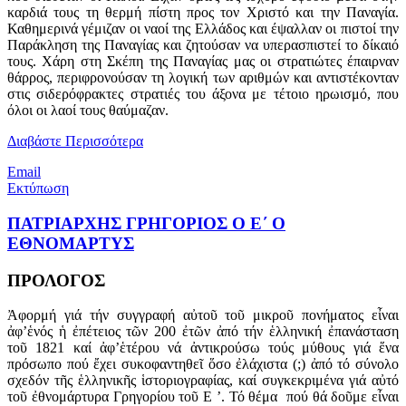
καρδιά τους τη θερμή πίστη προς τον Χριστό και την Παναγία.
Καθημερινά γέμιζαν οι ναοί της Ελλάδος και έψαλλαν οι πιστοί την
Παράκληση της Παναγίας και ζητούσαν να υπερασπιστεί το δίκαιό
τους. Χάρη στη Σκέπη της Παναγίας μας οι στρατιώτες έπαιρναν
θάρρος, περιφρονούσαν τη λογική των αριθμών και αντιστέκονταν
στις σιδερόφρακτες στρατιές του άξονα με τέτοιο ηρωισμό, που
όλοι οι λαοί τους θαύμαζαν.
Διαβάστε Περισσότερα
Email
Εκτύπωση
ΠΑΤΡΙΑΡΧΗΣ ΓΡΗΓΟΡΙΟΣ Ο Ε΄ Ο
ΕΘΝΟΜΑΡΤΥΣ
ΠΡΟΛΟΓΟΣ
Ἀφορμή γιά τήν συγγραφή αὐτοῦ τοῦ μικροῦ πονήματος εἶναι
ἀφ’ἑνός ἡ ἐπέτειος τῶν 200 ἐτῶν ἀπό τήν ἑλληνική ἐπανάσταση
τοῦ 1821 καί ἀφ’ἑτέρου νά ἀντικρούσω τούς μύθους γιά ἕνα
πρόσωπο πού ἔχει συκοφαντηθεῖ ὅσο ἐλάχιστα (;) ἀπό τό σύνολο
σχεδόν τῆς ἑλληνικῆς ἱστοριογραφίας, καί συγκεκριμένα γιά αὐτό
τοῦ ἐθνομάρτυρα Γρηγορίου τοῦ Ε ’. Τό θέμα πού θά δοῦμε εἶναι