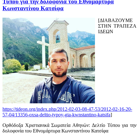
Τύπου για την δολοφονία του Εθνομάρτυρα
Κωνσταντίνου Κατσίφα
[ΔΙΑΒΑΖΟΥΜΕ
ΣΤΗΝ ΤΡΑΠΕΖΑ
ΙΔΕΩΝ
https://tideon.org/index.php/2012-02-03-08-47-53/2012-02-16-20-
57-04/13356-oxsa-deltio-typoy-gia-kwnstantino-katsifa
]
Ορθόδοξα Χριστιανικά Σωματεία Αθηνών: Δελτίο Τύπου για την
δολοφονία του Εθνομάρτυρα Κωνσταντίνου Κατσίφα