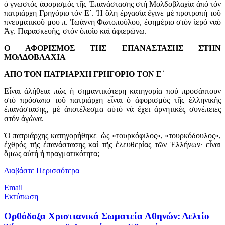
ὁ γνωστός ἀφορισμός τῆς Ἐπανάστασης στή Μολδοβλαχία ἀπό τόν
πατριάρχη Γρηγόριο τόν Ε΄. Ἡ ὅλη ἐργασία ἔγινε μέ προτροπή τοῦ
πνευματικοῦ μου π. Ἰωάννη Φωτοπούλου, ἐφημέριο στόν ἱερό ναό
Ἁγ. Παρασκευῆς, στόν ὁποῖο καί ἀφιερώνω.
Ο ΑΦΟΡΙΣΜΟΣ ΤΗΣ ΕΠΑΝΑΣΤΑΣΗΣ ΣΤΗΝ
ΜΟΛΔΟΒΛΑΧΙΑ
ΑΠΟ ΤΟΝ ΠΑΤΡΙΑΡΧΗ ΓΡΗΓΟΡΙΟ ΤΟΝ Ε΄
Εἶναι ἀλήθεια πώς ἡ σημαντικότερη κατηγορία πού προσάπτουν
στό πρόσωπο τοῦ πατριάρχη εἶναι ὁ ἀφορισμός τῆς ἑλληνικῆς
ἐπανάστασης, μέ ἀποτέλεσμα αὐτό νά ἔχει ἀρνητικές συνέπειες
στόν ἀγώνα.
Ὁ πατριάρχης κατηγορήθηκε ὡς «τουρκόφιλος», «τουρκόδουλος»,
ἐχθρός τῆς ἐπανάστασης καί τῆς ἐλευθερίας τῶν Ἑλλήνων· εἶναι
ὅμως αὐτή ἡ πραγματικότητα;
Διαβάστε Περισσότερα
Email
Εκτύπωση
Ορθόδοξα Χριστιανικά Σωματεία Αθηνών: Δελτίο