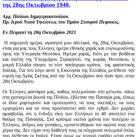
της 28ης Οκτωβρίου 1940.
Αρχ. Παύλου Δημητρακοπούλου.
Πρ. Ιερού Ναού Υψώσεως του Τιμίου Σταυρού Πειραιώς.
Εν Πειραιεί τη 28η Οκτωβρίου 2021
Η σημερινή ημέρα, αγαπητοί μου αδελφοί, της 28ης Οκτωβρίου,
είναι για μας τους Έλληνες ημέρα εθνικής χαράς και ευγνωμοσύνης
προς την Υπεραγία Θεοτόκο. Ημέρα χαράς, διότι με την βοήθεια
και σκέπη της Υπερμάχου Στραγητού, της κυρίας Θεοτόκου, η
μικρή Ελλάδα νίκησε το τότε πανίσχυρο κράτος της φασιστικής
Ιταλίας. Για τον λόγο αυτό η Εκκλησία της Ελλάδος μετέθεσε την
εορτή της Αγίας Σκέπης από την 1η Οκτωβρίου που ήταν πριν, στην
28η Οκτωβρίου.
Οι Έλληνες φαντάροι μας, καθώς πολεμούσαν στο μέτωπο, πάνω
στα χιονισμένα βουνά της Πίνδου, έβλεπαν την Παναγία μας, (όπως
οι ίδιοι μαρτυρούν και ομολογούν), να τους σκεπάζει, να τους
εμψυχώνει και να τους προστατεύει από τον εχθρό. Δεν χωράει
αμφιβολία, ότι η ένδοξη νίκη των Ελλήνων το 40 αποτελεί ένα
θαύμα της Παναγίας. Στα κρίσιμα εκείνα χρόνια του πολέμου οι
Έλληνες, άνδρες και γυναίκες, εμπιστεύθηκαν τον αγώνα τους στα
χέρια της. Δεν είχαν στη διάθεσή τους τα σύγχρονα πολεμικά όπλα,
που διέθεταν οι Ιταλοί. Είχαν όμως ως ισχυρό εφόδιο μέσα στην