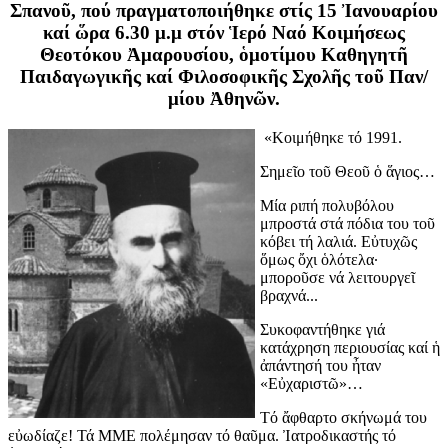
Σπανοῦ, πού πραγματοποιήθηκε στίς 15 Ἰανουαρίου
καί ὥρα 6.30 μ.μ στόν Ἱερό Ναό Κοιμήσεως
Θεοτόκου Ἀμαρουσίου, ὁμοτίμου Καθηγητῆ
Παιδαγωγικῆς καί Φιλοσοφικῆς Σχολῆς τοῦ Παν/
μίου Ἀθηνῶν.
«Κοιμήθηκε τό 1991.
Σημεῖο τοῦ Θεοῦ ὁ ἅγιος…
Μία ριπή πολυβόλου
μπροστά στά πόδια του τοῦ
κόβει τή λαλιά. Εὐτυχῶς
ὅμως ὄχι ὁλότελα·
μποροῦσε νά λειτουργεῖ
βραχνά...
Συκοφαντήθηκε γιά
κατάχρηση περιουσίας καί ἡ
ἀπάντησή του ἦταν
«Εὐχαριστῶ»…
Τό ἄφθαρτο σκήνωμά του
εὐωδίαζε! Τά ΜΜΕ πολέμησαν τό θαῦμα. Ἰατροδικαστής τό