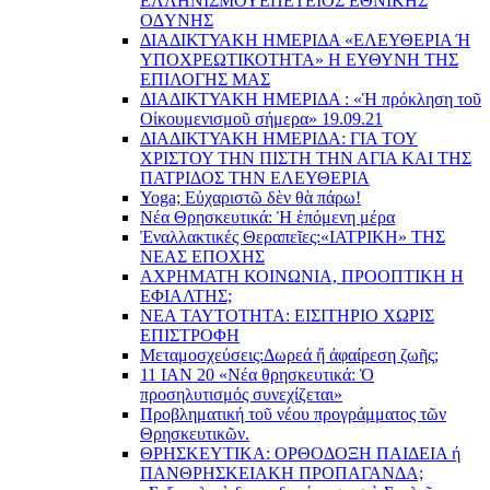
EΛΛΗΝΙΣΜΟΥEΠEΤΕΙΟΣ EΘΝΙΚHΣ
O∆YΝΗΣ
ΔΙΑΔΙΚΤΥΑΚΗ ΗΜΕΡΙΔΑ «EΛΕΥΘΕΡΙΑ Ή
YΠΟΧΡΕΩΤΙΚΟΤΗΤΑ» Η ΕΥΘΥΝΗ ΤΗΣ
EΠΙΛΟΓΗΣ ΜΑΣ
ΔΙΑΔΙΚΤΥΑΚΗ ΗΜΕΡΙΔΑ : «Ἡ πρόκληση τοῦ
Οἰκουμενισμοῦ σήμερα» 19.09.21
ΔΙΑΔΙΚΤΥΑΚΗ ΗΜΕΡΙΔΑ: ΓΙΑ ΤΟΥ
ΧΡΙΣΤΟΥ ΤΗΝ ΠΙΣΤΗ ΤΗΝ ΑΓΙΑ ΚΑΙ ΤΗΣ
ΠΑΤΡΙΔΟΣ ΤΗΝ ΕΛΕΥΘΕΡΙΑ
Yoga; Εὐχαριστῶ δὲν θὰ πάρω!
Νέα Θρησκευτικά: Ἡ ἑπόμενη μέρα
Ἐναλλακτικές Θεραπεῖες:
«ΙΑΤΡΙΚΗ» ΤΗΣ
ΝΕΑΣ ΕΠΟΧΗΣ
ΑΧΡΗΜΑΤΗ ΚΟΙΝΩΝΙΑ, ΠΡΟΟΠΤΙΚΗ Η
ΕΦΙΑΛΤΗΣ;
ΝΕΑ ΤΑΥΤΟΤΗΤΑ: ΕΙΣΙΤΗΡΙΟ ΧΩΡΙΣ
ΕΠΙΣΤΡΟΦΗ
Μεταμοσχεύσεις:
Δωρεά ἤ ἀφαίρεση ζωῆς;
11 ΙΑΝ 20 «Νέα θρησκευτικά: Ὁ
προσηλυτισμός συνεχίζεται»
Προβληματική τοῦ νέου προγράμματος τῶν
Θρησκευτικῶν.
ΘΡΗΣΚΕΥΤΙΚΑ: ΟΡΘΟΔΟΞΗ ΠΑΙΔΕΙΑ ή
ΠΑΝΘΡΗΣΚΕΙΑΚΗ ΠΡΟΠΑΓΑΝΔΑ;