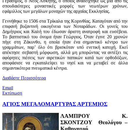
Γεράσιμος, ο Νέος Ασκητής, ο οποίος αναδείχτηκε ως μια από τις
σπουδαιότερες μοναστικές μορφές των νεωτέρων χρόνων,
εφάμιλλος των μεγάλων μοναχών της αρχαίας Εκκλησίας.
Γεννήθηκε το 1506 στα Τρίκαλα της Κορινθίας. Καταγόταν από την
επιφανή βυζαντινή οικογένεια των Νοταράδων. Οι γονείς του
Δημήτριος και Καλή του έδωσαν άριστη ανατροφή και ευσέβεια.
Το βαπτιστικό του όνομα ήταν Γεώργιος. Όταν έγινε 20 χρονών
πήγε στη Ζάκυνθο, η οποία ήταν ένα σημαντικό κέντρο των
γραμμάτων, παρ’ όλο ότι βρισκόταν υπό ενετική κατοχή. Εκεί
απέκτησε σεβαστή μόρφωση, αλλά μη μπορώντας να αντέξει τις
αφόρητες πιέσεις των αιρετικών παπικών κατά των ορθοδόξων,
αποφάσισε να εγκαταλείψει το νησί και να μεταβεί σε άλλα
σημαντικότερα πνευματικά κέντρα.
Διαβάστε Περισσότερα
Email
Εκτύπωση
ΑΓΙΟΣ ΜΕΓΑΛΟΜΑΡΤΥΡΑΣ ΑΡΤΕΜΙΟΣ
ΛΑΜΠΡΟΥ Κ.
ΣΚΟΝΤΖΟΥ Θεολόγου –
Καθηγητού