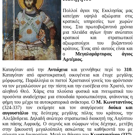
Πολλοί άγιοι της Εκκλησίας μας
κατείχαν υψηλά αξιώματα στις
κρατικές υπηρεσίες των χωρών
τους. Στα πρωτοβυζαντινά χρόνια
μια πλειάδα αγίων ήταν ανώτατοι
κρατικοί και στρατιωτικοί
αξιωματούχοι του βυζαντινού
κράτους. Ένας από αυτούς είναι και
ο
Μεγαλομάρτυρας άγιος
Αρτέμιος
.
Καταγόταν από την
Αντιόχεια
και γεννήθηκε περί το
310
.
Καταγόταν από αριστοκρατική οικογένεια και έτυχε μεγάλης
μόρφωσης. Παράλληλα οι πιστοί Χριστιανοί γονείς του φρόντισαν
να τον μεγαλώσουν με την πίστη και την ευσέβεια στο Χριστό, τον
αληθινό Θεό. Χάρις στα πλούσια φυσικά και πνευματικά του
προσόντα αναδείχτηκε μια σπουδαία προσωπικότητα, φτάνοντας η
φήμη του μέχρι τα αυτοκρατορικά ανάκτορα. Ο
Μ. Κωνσταντίνος
(324-337) τον εκτίμησε και τον αναγόρευσε
δούκα και
αυγουστάλιο
της δεύτερης μεγάλης πόλης του κράτους, την
Αλεξάνδρεια. Δηλαδή ανώτερο στρατιωτικό διοικητή της Αιγύπτου
και πάσης Αφρικής. Ο σεμνός και σώφρων νέος δέχτηκε, μετέβη
στην ξακουστή μεγαλούπολη ασκώντας τα καθήκοντά του με
σύνεση και δικαιοσύνη. Μετά το θάνατο του
Κωνσταντίνου (337)
,