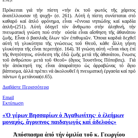
Πρόκειται γιά τήν πίστη «τήν ἐκ τοῦ φωτός τῆς χάριτος
ἀνατέλλουσαν τῇ ψυχῇ» (σ. 261). Αὐτή ἡ πίστη συνίσταται στό
καθαρό καί ἁπλό φρόνημα, εἶναι «ἔννοια νηπιώδης καί καρδία
ἁπλῆ»(251). Αὐτή ὁδηγεῖ τόν ἄνθρωπο στήν ἀληθινή, τήν
πνευματική γνώση πού στήν οὐσία εἶναι αἴσθηση τῆς ἀθανάτου
ζωῆς. Εἶναι ὁ βασιλιᾶς ὅλων τῶν ἐπιθυμιῶν. Ὅποια καρδιά δεχθεῖ
αὐτή τή γλυκύτητα τῆς γνώσεως τοῦ Θεοῦ, κάθε ἄλλη γήινη
γλυκύτητα τῆς εἶναι περιττή(σ. 164). Ἡ γνώση αὐτή «εἶναι νίκη ἐπί
τῆς θνητότητος, σύνδεση τῆς ἐδῶ ζωῆς μετά τῆς ἀθανάτου, ἕνωσις
τοῦ ἀνθρώπου μετά τοῦ Θεοῦ» (ἅγιος Ἰουστῖνος Πόποβιτς). Γιά
τήν ἀπόκτησή της εἶναι ἀπαραίτητο ὡς ἀρραβώνας τό ἅγιο
βάπτισμα, ἀλλά πρέπει νά ἀκολουθεῖ ἡ πνευματική ἐργασία καί πρό
πάντων ἡ μετάνοια(σ.65).
Διαβάστε Περισσότερα
Email
Εκτύπωση
«Ὁ γέρων Βησσαρίων ὁ Ἀγαθωνίτης· ὁ ἐλεήμων
μοναχός, ἄγρυπνος παιδαγωγός καί ἀδελφός»
Ἀπόσπασμα ἀπό τήν ὁμιλία τοῦ κ. Γεωργίου