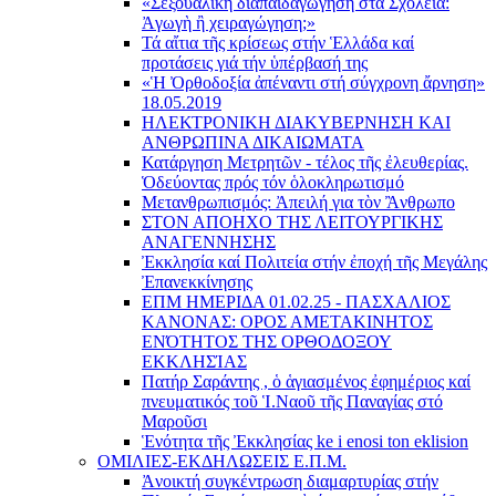
«Σεξουαλικὴ διαπαιδαγώγηση στὰ Σχολεῖα:
Ἀγωγὴ ἢ χειραγώγηση;»
Τά αἴτια τῆς κρίσεως στήν Ἑλλάδα καί
προτάσεις γιά τήν ὑπέρβασή της
«Ἡ Ὀρθοδοξία ἀπέναντι στή σύγχρονη ἄρνηση»
18.05.2019
ΗΛΕΚΤΡΟΝΙΚΗ ΔΙΑΚΥΒΕΡΝΗΣΗ ΚΑΙ
ΑΝΘΡΩΠΙΝΑ ΔΙΚΑΙΩΜΑΤΑ
Κατάργηση Μετρητῶν - τέλος τῆς ἐλευθερίας.
Ὁδεύοντας πρός τόν ὁλοκληρωτισμό
Μετανθρωπισμός: Ἀπειλή για τὸν Ἂνθρωπο
ΣΤΟΝ ΑΠΟΗΧΟ ΤΗΣ ΛΕΙΤΟΥΡΓΙΚΗΣ
ΑΝΑΓΕΝΝΗΣΗΣ
Ἐκκλησία καί Πολιτεία στήν ἐποχή τῆς Μεγάλης
Ἐπανεκκίνησης
ΕΠΜ ΗΜΕΡΙΔΑ 01.02.25 - ΠΑΣΧΑΛΙΟΣ
ΚΑΝΟΝΑΣ: ΟΡΟΣ ΑΜΕΤΑΚΙΝΗΤΟΣ
ΕΝΌΤΗΤΟΣ ΤΗΣ ΟΡΘΟΔΟΞΟΥ
ΕΚΚΛΗΣΊΑΣ
Πατήρ Σαράντης , ὁ ἁγιασμένος ἐφημέριος καί
πνευματικός τοῦ Ἱ.Ναοῦ τῆς Παναγίας στό
Μαροῦσι
Ἑνότητα τῆς Ἐκκλησίας ke i enosi ton eklision
ΟΜΙΛΙΕΣ-ΕΚΔΗΛΩΣΕΙΣ Ε.Π.Μ.
Ἀνοικτή συγκέντρωση διαμαρτυρίας στήν