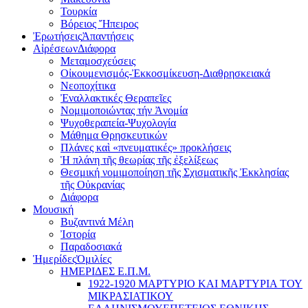
Τουρκία
Βόρειος Ἤπειρος
Ἐρωτήσεις
Ἀπαντήσεις
Αἱρέσεων
Διάφορα
Μεταμοσχεύσεις
Οἰκουμενισμός-Ἐκκοσμίκευση-Διαθρησκειακά
Νεοποχίτικα
Ἐναλλακτικές Θεραπεῖες
Νομιμοποιώντας τήν Ἀνομία
Ψυχοθεραπεία-Ψυχολογία
Μάθημα Θρησκευτικών
Πλάνες καὶ «πνευματικές» προκλήσεις
Ἡ πλάνη τῆς θεωρίας τῆς ἐξελίξεως
Θεσμική νομιμοποίηση τῆς Σχισματικῆς Ἐκκλησίας
τῆς Οὐκρανίας
Διάφορα
Μουσική
Βυζαντινά Μέλη
Ἰστορία
Παραδοσιακά
Ἡμερίδες
Ὁμιλίες
ΗΜΕΡΙΔΕΣ Ε.Π.Μ.
1922-1920 ΜΑΡΤΥΡΙΟ ΚΑI ΜΑΡΤΥΡIΑ ΤΟΥ
ΜΙΚΡΑΣΙΑΤΙΚΟΥ