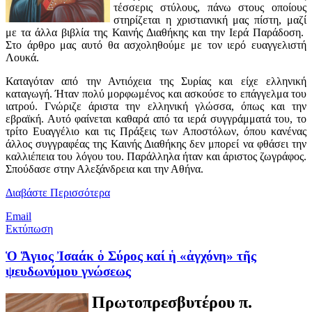
τέσσερις στύλους, πάνω στους οποίους
στηρίζεται η χριστιανική μας πίστη, μαζί
με τα άλλα βιβλία της Καινής Διαθήκης και την Ιερά Παράδοση.
Στο άρθρο μας αυτό θα ασχοληθούμε με τον ιερό ευαγγελιστή
Λουκά.
Καταγόταν από την Αντιόχεια της Συρίας και είχε ελληνική
καταγωγή. Ήταν πολύ μορφωμένος και ασκούσε το επάγγελμα του
ιατρού. Γνώριζε άριστα την ελληνική γλώσσα, όπως και την
εβραϊκή. Αυτό φαίνεται καθαρά από τα ιερά συγγράμματά του, το
τρίτο Ευαγγέλιο και τις Πράξεις των Αποστόλων, όπου κανένας
άλλος συγγραφέας της Καινής Διαθήκης δεν μπορεί να φθάσει την
καλλιέπεια του λόγου του. Παράλληλα ήταν και άριστος ζωγράφος.
Σπούδασε στην Αλεξάνδρεια και την Αθήνα.
Διαβάστε Περισσότερα
Email
Εκτύπωση
Ὁ Ἅγιος Ἰσαάκ ὁ Σύρος καί ἡ «ἀγχόνη» τῆς
ψευδωνύμου γνώσεως
Πρωτοπρεσβυτέρου π.