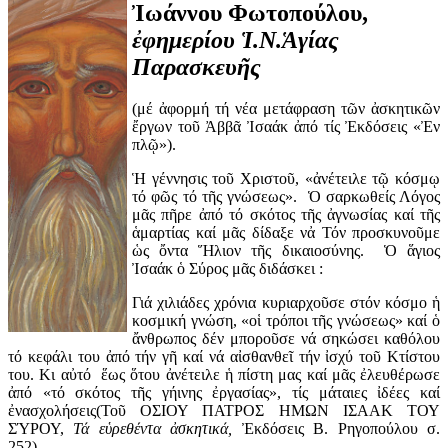
Ἰωάννου Φωτοπούλου,
ἐφημερίου Ἱ.Ν.Ἁγίας
Παρασκευῆς
(μέ ἀφορμή τή νέα μετάφραση τῶν ἀσκητικῶν
ἔργων τοῦ Ἀββᾶ Ἰσαάκ ἀπό τίς Ἐκδόσεις «Ἐν
πλῷ»).
Ἡ γέννησις τοῦ Χριστοῦ, «ἀνέτειλε τῷ κόσμῳ
τό φῶς τό τῆς γνώσεως». Ὁ σαρκωθείς Λόγος
μᾶς πῆρε ἀπό τό σκότος τῆς ἀγνωσίας καί τῆς
ἁμαρτίας καί μᾶς δίδαξε νἀ Τόν προσκυνοῦμε
ὡς ὄντα Ἥλιον τῆς δικαιοσύνης. Ὁ ἅγιος
Ἰσαάκ ὁ Σύρος μᾶς διδάσκει :
Γιά χιλιάδες χρόνια κυριαρχοῦσε στόν κόσμο ἡ
κοσμική γνώση, «οἱ τρόποι τῆς γνώσεως» καί ὁ
ἄνθρωπος δέν μποροῦσε νά σηκώσει καθόλου
τό κεφάλι του ἀπό τήν γῆ καί νά αἰσθανθεῖ τήν ἰσχύ τοῦ Κτίστου
του. Κι αὐτό ἕως ὅτου ἀνέτειλε ἡ πίστη μας καί μᾶς ἐλευθέρωσε
ἀπό «τό σκότος τῆς γήινης ἐργασίας», τίς μάταιες ἰδέες καί
ἐνασχολήσεις(Τοῦ ΟΣΙΟΥ ΠΑΤΡΟΣ ΗΜΩΝ ΙΣΑΑΚ ΤΟΥ
ΣΎΡΟΥ,
Τά εὑρεθέντα ἀσκητικά,
Ἐκδόσεις Β. Ρηγοπούλου σ.
252).