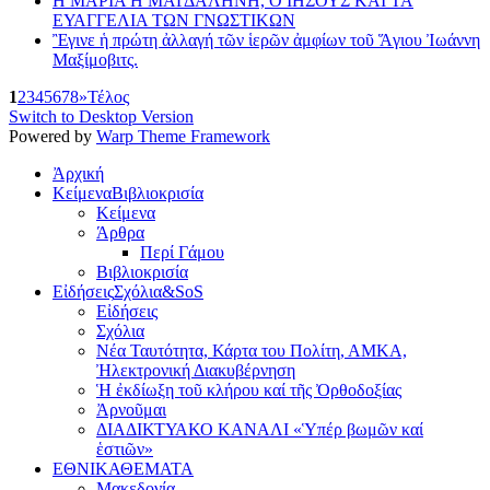
Η ΜΑΡΙΑ Η ΜΑΓΔΑΛΗΝΗ, Ο ΙΗΣΟΥΣ ΚΑΙ ΤΑ
ΕΥΑΓΓΕΛΙΑ ΤΩΝ ΓΝΩΣΤΙΚΩΝ
Ἒγινε ἡ πρώτη ἀλλαγή τῶν ἱερῶν ἀμφίων τοῦ Ἅγιου Ἰωάννη
Μαξίμοβιτς.
1
2
3
4
5
6
7
8
»
Τέλος
Switch to Desktop Version
Powered by
Warp Theme Framework
Ἀρχική
Κείμενα
Βιβλιοκρισία
Κείμενα
Άρθρα
Περί Γάμου
Βιβλιοκρισία
Εἰδήσεις
Σχόλια&SoS
Εἰδήσεις
Σχόλια
Νέα Ταυτότητα, Κάρτα του Πολίτη, ΑΜΚΑ,
Ἠλεκτρονική Διακυβέρνηση
Ἡ ἐκδίωξη τοῦ κλήρου καί τῆς Ὀρθοδοξίας
Ἀρνοῦμαι
ΔΙΑΔΙΚΤΥΑΚΟ ΚΑΝΑΛΙ «Ὑπέρ βωμῶν καί
ἑστιῶν»
ΕΘΝΙΚΑ
ΘΕΜΑΤΑ
Μακεδονία