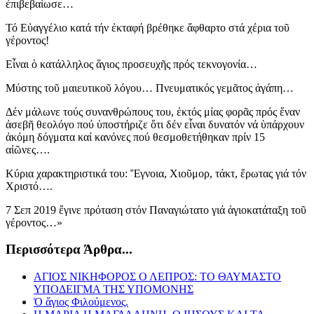
ἐπιβεβαίωσε…
Τό Εὐαγγέλιο κατά τήν ἐκταφή βρέθηκε ἄφθαρτο στά χέρια τοῦ
γέροντος!
Εἶναι ὁ κατάλληλος ἅγιος προσευχῆς πρός τεκνογονία…
Μύστης τοῦ μαιευτικοῦ λόγου… Πνευματικός γεμᾶτος ἀγάπη…
Δέν μάλωνε τούς συνανθρώπους του, ἐκτός μίας φορᾶς πρός ἕναν
ἀσεβῆ θεολόγο πού ὑποστήριζε ὅτι δέν εἶναι δυνατόν νά ὑπάρχουν
ἀκόμη δόγματα καί κανόνες πού θεσμοθετήθηκαν πρίν 15
αἰῶνες….
Κύρια χαρακτηριστικά του: Ἔγνοια, Χιοῦμορ, τάκτ, ἔρωτας γιά τόν
Χριστό….
7 Σεπ 2019 ἔγινε πρόταση στόν Παναγιώτατο γιά ἁγιοκατάταξη τοῦ
γέροντος…»
Περισσότερα Άρθρα...
ΑΓΙΟΣ ΝΙΚΗΦΟΡΟΣ Ο ΛΕΠΡΟΣ: ΤΟ ΘΑΥΜΑΣΤΟ
ΥΠΟΔΕΙΓΜΑ ΤΗΣ ΥΠΟΜΟΝΗΣ
Ὁ ἅγιος Φιλούμενος.