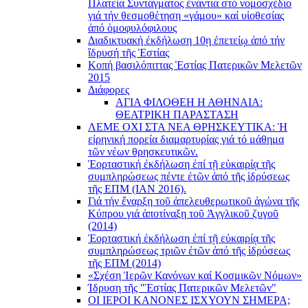
Πλατεία Συντάγματος ἐνάντια στό νομοσχέδιο
γιά τήν θεσμοθέτηση «γάμου» καί υἱοθεσίας
ἀπό ὁμοφυλόφιλους
Διαδικτυακή ἐκδήλωση 10ῃ ἐπετείῳ ἀπό τήν
ἵδρυσή τῆς Ἑστίας
Κοπή βασιλόπιττας Ἑστίας Πατερικῶν Μελετῶν
2015
Διάφορες
ΑΓΙΑ ΦΙΛΟΘΕΗ Η ΑΘΗΝΑΙΑ:
ΘΕΑΤΡΙΚΗ ΠΑΡΑΣΤΑΣΗ
ΛΕΜΕ ΟΧΙ ΣΤΑ ΝΕΑ ΘΡΗΣΚΕΥΤΙΚΑ: Ἡ
εἰρηνική πορεία διαμαρτυρίας γιά τό μάθημα
τῶν νέων θρησκευτικῶν.
Ἑορταστική ἐκδήλωση ἐπί τῇ εὐκαιρίᾳ τῆς
συμπληρώσεως πέντε ἐτῶν ἀπό τῆς ἱδρύσεως
τῆς ΕΠΜ (ΙΑΝ 2016).
Γιά τήν ἔναρξη τοῦ ἀπελευθερωτικοῦ ἀγώνα τῆς
Κύπρου γιά ἀποτίναξη τοῦ Ἀγγλικοῦ ζυγοῦ
(2014)
Ἑορταστική ἐκδήλωση ἐπί τῇ εὐκαιρίᾳ τῆς
συμπληρώσεως τριῶν ἐτῶν ἀπό τῆς ἱδρύσεως
τῆς ΕΠΜ (2014)
«Σχέση Ἱερῶν Κανόνων καί Κοσμικῶν Νόμων»
Ίδρυση τῆς "Ἑστίας Πατερικῶν Μελετῶν"
ΟΙ ΙΕΡΟΙ ΚΑΝΟΝΕΣ ΙΣΧΥΟΥΝ ΣΗΜΕΡΑ;