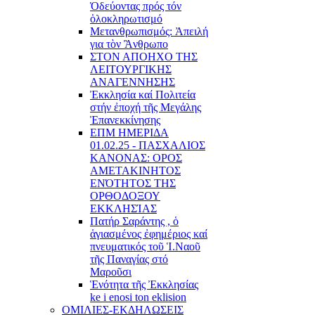
Ὁδεύοντας πρός τόν
ὁλοκληρωτισμό
Μετανθρωπισμός: Ἀπειλή
για τὸν Ἂνθρωπο
ΣΤΟΝ ΑΠΟΗΧΟ ΤΗΣ
ΛΕΙΤΟΥΡΓΙΚΗΣ
ΑΝΑΓΕΝΝΗΣΗΣ
Ἐκκλησία καί Πολιτεία
στήν ἐποχή τῆς Μεγάλης
Ἐπανεκκίνησης
ΕΠΜ ΗΜΕΡΙΔΑ
01.02.25 - ΠΑΣΧΑΛΙΟΣ
ΚΑΝΟΝΑΣ: ΟΡΟΣ
ΑΜΕΤΑΚΙΝΗΤΟΣ
ΕΝΌΤΗΤΟΣ ΤΗΣ
ΟΡΘΟΔΟΞΟΥ
ΕΚΚΛΗΣΊΑΣ
Πατήρ Σαράντης , ὁ
ἁγιασμένος ἐφημέριος καί
πνευματικός τοῦ Ἱ.Ναοῦ
τῆς Παναγίας στό
Μαροῦσι
Ἑνότητα τῆς Ἐκκλησίας
ke i enosi ton eklision
ΟΜΙΛΙΕΣ-ΕΚΔΗΛΩΣΕΙΣ