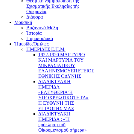
Θεσμική νομιμοποίηση τῆς
Σχισματικῆς Ἐκκλησίας τῆς
Οὐκρανίας
Διάφορα
Μουσική
Βυζαντινά Μέλη
Ἰστορία
Παραδοσιακά
Ἡμερίδες
Ὁμιλίες
ΗΜΕΡΙΔΕΣ Ε.Π.Μ.
1922-1920 ΜΑΡΤΥΡΙΟ
ΚΑI ΜΑΡΤΥΡIΑ ΤΟΥ
ΜΙΚΡΑΣΙΑΤΙΚΟΥ
EΛΛΗΝΙΣΜΟΥEΠEΤΕΙΟΣ
EΘΝΙΚHΣ O∆YΝΗΣ
ΔΙΑΔΙΚΤΥΑΚΗ
ΗΜΕΡΙΔΑ
«EΛΕΥΘΕΡΙΑ Ή
YΠΟΧΡΕΩΤΙΚΟΤΗΤΑ»
Η ΕΥΘΥΝΗ ΤΗΣ
EΠΙΛΟΓΗΣ ΜΑΣ
ΔΙΑΔΙΚΤΥΑΚΗ
ΗΜΕΡΙΔΑ : «Ἡ
πρόκληση τοῦ
Οἰκουμενισμοῦ σήμερα»