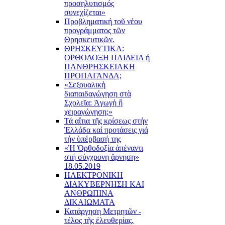
προσηλυτισμός
συνεχίζεται»
Προβληματική τοῦ νέου
προγράμματος τῶν
Θρησκευτικῶν.
ΘΡΗΣΚΕΥΤΙΚΑ:
ΟΡΘΟΔΟΞΗ ΠΑΙΔΕΙΑ ή
ΠΑΝΘΡΗΣΚΕΙΑΚΗ
ΠΡΟΠΑΓΑΝΔΑ;
«Σεξουαλικὴ
διαπαιδαγώγηση στὰ
Σχολεῖα: Ἀγωγὴ ἢ
χειραγώγηση;»
Τά αἴτια τῆς κρίσεως στήν
Ἑλλάδα καί προτάσεις γιά
τήν ὑπέρβασή της
«Ἡ Ὀρθοδοξία ἀπέναντι
στή σύγχρονη ἄρνηση»
18.05.2019
ΗΛΕΚΤΡΟΝΙΚΗ
ΔΙΑΚΥΒΕΡΝΗΣΗ ΚΑΙ
ΑΝΘΡΩΠΙΝΑ
ΔΙΚΑΙΩΜΑΤΑ
Κατάργηση Μετρητῶν -
τέλος τῆς ἐλευθερίας.