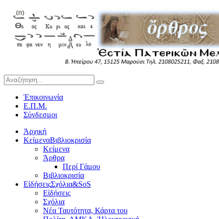
Ἐπικοινωνία
Ε.Π.Μ.
Σύνδεσμοι
Ἀρχική
Κείμενα
Βιβλιοκρισία
Κείμενα
Άρθρα
Περί Γάμου
Βιβλιοκρισία
Εἰδήσεις
Σχόλια&SoS
Εἰδήσεις
Σχόλια
Νέα Ταυτότητα, Κάρτα του