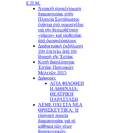
Ε.Π.Μ.
Ἀνοικτή συγκέντρωση
διαμαρτυρίας στήν
Πλατεία Συντάγματος
ἐνάντια στό νομοσχέδιο
γιά τήν θεσμοθέτηση
«γάμου» καί υἱοθεσίας
ἀπό ὁμοφυλόφιλους
Διαδικτυακή ἐκδήλωση
10ῃ ἐπετείῳ ἀπό τήν
ἵδρυσή τῆς Ἑστίας
Κοπή βασιλόπιττας
Ἑστίας Πατερικῶν
Μελετῶν 2015
Διάφορες
ΑΓΙΑ ΦΙΛΟΘΕΗ
Η ΑΘΗΝΑΙΑ:
ΘΕΑΤΡΙΚΗ
ΠΑΡΑΣΤΑΣΗ
ΛΕΜΕ ΟΧΙ ΣΤΑ ΝΕΑ
ΘΡΗΣΚΕΥΤΙΚΑ: Ἡ
εἰρηνική πορεία
διαμαρτυρίας γιά τό
μάθημα τῶν νέων
θρησκευτικῶν.