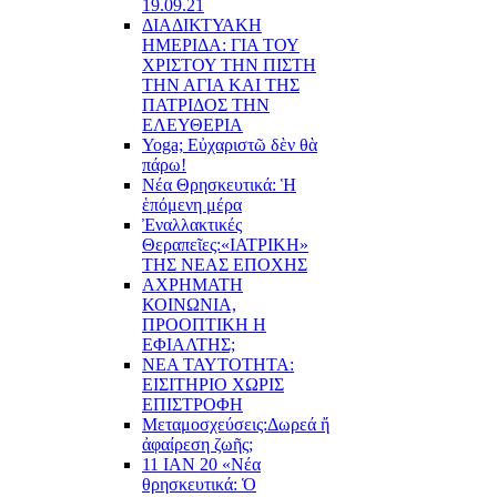
19.09.21
ΔΙΑΔΙΚΤΥΑΚΗ
ΗΜΕΡΙΔΑ: ΓΙΑ ΤΟΥ
ΧΡΙΣΤΟΥ ΤΗΝ ΠΙΣΤΗ
ΤΗΝ ΑΓΙΑ ΚΑΙ ΤΗΣ
ΠΑΤΡΙΔΟΣ ΤΗΝ
ΕΛΕΥΘΕΡΙΑ
Yoga; Εὐχαριστῶ δὲν θὰ
πάρω!
Νέα Θρησκευτικά: Ἡ
ἑπόμενη μέρα
Ἐναλλακτικές
Θεραπεῖες:
«ΙΑΤΡΙΚΗ»
ΤΗΣ ΝΕΑΣ ΕΠΟΧΗΣ
ΑΧΡΗΜΑΤΗ
ΚΟΙΝΩΝΙΑ,
ΠΡΟΟΠΤΙΚΗ Η
ΕΦΙΑΛΤΗΣ;
ΝΕΑ ΤΑΥΤΟΤΗΤΑ:
ΕΙΣΙΤΗΡΙΟ ΧΩΡΙΣ
ΕΠΙΣΤΡΟΦΗ
Μεταμοσχεύσεις:
Δωρεά ἤ
ἀφαίρεση ζωῆς;
11 ΙΑΝ 20 «Νέα
θρησκευτικά: Ὁ