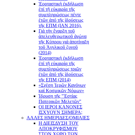
Ἑορταστική ἐκδήλωση
ἐπί τῇ εὐκαιρίᾳ τῆς
συμπληρώσεως πέντε
ἐτῶν ἀπό τῆς ἱδρύσεως
τῆς ΕΠΜ (ΙΑΝ 2016).
Γιά τήν ἔναρξη τοῦ
ἀπελευθερωτικοῦ ἀγώνα
τῆς Κύπρου γιά ἀποτίναξη
τοῦ Ἀγγλικοῦ ζυγοῦ
(2014)
Ἑορταστική ἐκδήλωση
ἐπί τῇ εὐκαιρίᾳ τῆς
συμπληρώσεως τριῶν
ἐτῶν ἀπό τῆς ἱδρύσεως
τῆς ΕΠΜ (2014)
«Σχέση Ἱερῶν Κανόνων
καί Κοσμικῶν Νόμων»
Ίδρυση τῆς "Ἑστίας
Πατερικῶν Μελετῶν"
ΟΙ ΙΕΡΟΙ ΚΑΝΟΝΕΣ
ΙΣΧΥΟΥΝ ΣΗΜΕΡΑ;
ΑΛΛΕΣ ΗΜΕΡΙΔΕΣ/ΟΜΙΛΙΕΣ
Η ΔΙΕΙΣΔΥΣΗ ΤΟΥ
ΑΠΟΚΡΥΦΙΣΜΟΥ
ΣΤΟΝ ΧΩΡΟ ΤΩΝ