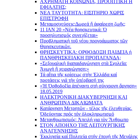
ΑΧΡΗΜΑΤΗ ΚΟΙΝΩΝΙΑ, ΠΡΟΟΠΤΙΚΗ Η
ΕΦΙΑΛΤΗΣ;
ΝΕΑ ΤΑΥΤΟΤΗΤΑ: ΕΙΣΙΤΗΡΙΟ ΧΩΡΙΣ
ΕΠΙΣΤΡΟΦΗ
Μεταμοσχεύσεις:
Δωρεά ἤ ἀφαίρεση ζωῆς;
11 ΙΑΝ 20 «Νέα θρησκευτικά: Ὁ
προσηλυτισμός συνεχίζεται»
Προβληματική τοῦ νέου προγράμματος τῶν
Θρησκευτικῶν.
ΘΡΗΣΚΕΥΤΙΚΑ: ΟΡΘΟΔΟΞΗ ΠΑΙΔΕΙΑ ή
ΠΑΝΘΡΗΣΚΕΙΑΚΗ ΠΡΟΠΑΓΑΝΔΑ;
«Σεξουαλικὴ διαπαιδαγώγηση στὰ Σχολεῖα:
Ἀγωγὴ ἢ χειραγώγηση;»
Τά αἴτια τῆς κρίσεως στήν Ἑλλάδα καί
προτάσεις γιά τήν ὑπέρβασή της
«Ἡ Ὀρθοδοξία ἀπέναντι στή σύγχρονη ἄρνηση»
18.05.2019
ΗΛΕΚΤΡΟΝΙΚΗ ΔΙΑΚΥΒΕΡΝΗΣΗ ΚΑΙ
ΑΝΘΡΩΠΙΝΑ ΔΙΚΑΙΩΜΑΤΑ
Κατάργηση Μετρητῶν - τέλος τῆς ἐλευθερίας.
Ὁδεύοντας πρός τόν ὁλοκληρωτισμό
Μετανθρωπισμός: Ἀπειλή για τὸν Ἂνθρωπο
ΣΤΟΝ ΑΠΟΗΧΟ ΤΗΣ ΛΕΙΤΟΥΡΓΙΚΗΣ
ΑΝΑΓΕΝΝΗΣΗΣ
Ἐκκλησία καί Πολιτεία στήν ἐποχή τῆς Μεγάλης