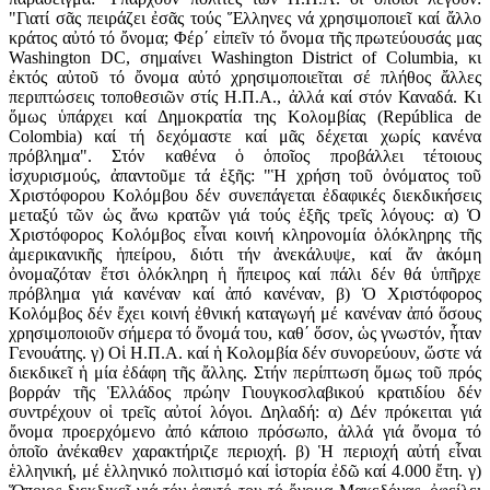
"Γιατί σᾶς πειράζει ἐσᾶς τούς Ἕλληνες νά χρησιμοποιεῖ καί ἄλλο
κράτος αὐτό τό ὄνομα; Φέρ΄ εἰπεῖν τό ὄνομα τῆς πρωτεύουσάς μας
Washington DC, σημαίνει Washington District of Columbia, κι
ἐκτός αὐτοῦ τό ὄνομα αὐτό χρησιμοποιεῖται σέ πλήθος ἄλλες
περιπτώσεις τοποθεσιῶν στίς Η.Π.Α., ἀλλά καί στόν Καναδά. Κι
ὅμως ὑπάρχει καί Δημοκρατία της Κολομβίας (República de
Colombia) καί τή δεχόμαστε καί μᾶς δέχεται χωρίς κανένα
πρόβλημα". Στόν καθένα ὁ ὁποῖος προβάλλει τέτοιους
ἰσχυρισμούς, ἀπαντοῦμε τά ἑξῆς: "Ἡ χρήση τοῦ ὀνόματος τοῦ
Χριστόφορου Κολόμβου δέν συνεπάγεται ἐδαφικές διεκδικήσεις
μεταξύ τῶν ὡς ἄνω κρατῶν γιά τούς ἑξῆς τρεῖς λόγους: α) Ὁ
Χριστόφορος Κολόμβος εἶναι κοινή κληρονομία ὁλόκληρης τῆς
ἀμερικανικῆς ἡπείρου, διότι τήν ἀνεκάλυψε, καί ἄν ἀκόμη
ὀνομαζόταν ἔτσι ὁλόκληρη ἡ ἥπειρος καί πάλι δέν θά ὑπῆρχε
πρόβλημα γιά κανέναν καί ἀπό κανέναν, β) Ὁ Χριστόφορος
Κολόμβος δέν ἔχει κοινή ἐθνική καταγωγή μέ κανέναν ἀπό ὅσους
χρησιμοποιοῦν σήμερα τό ὄνομά του, καθ΄ ὅσον, ὡς γνωστόν, ἦταν
Γενουάτης. γ) Οἱ Η.Π.Α. καί ἡ Κολομβία δέν συνορεύουν, ὥστε νά
διεκδικεῖ ἡ μία ἐδάφη τῆς ἄλλης. Στήν περίπτωση ὅμως τοῦ πρός
βορράν τῆς Ἑλλάδος πρώην Γιουγκοσλαβικού κρατιδίου δέν
συντρέχουν οἱ τρεῖς αὐτοί λόγοι. Δηλαδή: α) Δέν πρόκειται γιά
ὄνομα προερχόμενο ἀπό κάποιο πρόσωπο, ἀλλά γιά ὄνομα τό
ὁποῖο ἀνέκαθεν χαρακτήριζε περιοχή. β) Ἡ περιοχή αὐτή εἶναι
ἑλληνική, μέ ἑλληνικό πολιτισμό καί ἱστορία ἐδῶ καί 4.000 ἔτη. γ)