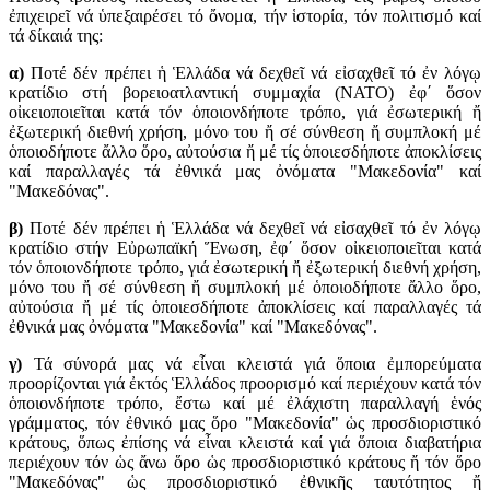
ἐπιχειρεῖ νά ὑπεξαιρέσει τό ὄνομα, τήν ἱστορία, τόν πολιτισμό καί
τά δίκαιά της:
α)
Ποτέ δέν πρέπει ἡ Ἑλλάδα νά δεχθεῖ νά εἰσαχθεῖ τό ἐν λόγῳ
κρατίδιο στή βορειοατλαντική συμμαχία (ΝΑΤΟ) ἐφ΄ ὅσον
οἰκειοποιεῖται κατά τόν ὁποιονδήποτε τρόπο, γιά ἐσωτερική ἤ
ἐξωτερική διεθνή χρήση, μόνο του ἤ σέ σύνθεση ἤ συμπλοκή μέ
ὁποιοδήποτε ἄλλο ὅρο, αὐτούσια ἤ μέ τίς ὁποιεσδήποτε ἀποκλίσεις
καί παραλλαγές τά ἐθνικά μας ὀνόματα "Μακεδονία" καί
"Μακεδόνας".
β)
Ποτέ δέν πρέπει ἡ Ἑλλάδα νά δεχθεῖ νά εἰσαχθεῖ τό ἐν λόγῳ
κρατίδιο στήν Εὐρωπαϊκή Ἕνωση, ἐφ΄ ὅσον οἰκειοποιεῖται κατά
τόν ὁποιονδήποτε τρόπο, γιά ἐσωτερική ἤ ἐξωτερική διεθνή χρήση,
μόνο του ἤ σέ σύνθεση ἤ συμπλοκή μέ ὁποιοδήποτε ἄλλο ὅρο,
αὐτούσια ἤ μέ τίς ὁποιεσδήποτε ἀποκλίσεις καί παραλλαγές τά
ἐθνικά μας ὀνόματα "Μακεδονία" καί "Μακεδόνας".
γ)
Τά σύνορά μας νά εἶναι κλειστά γιά ὅποια ἐμπορεύματα
προορίζονται γιά ἐκτός Ἑλλάδος προορισμό καί περιέχουν κατά τόν
ὁποιονδήποτε τρόπο, ἔστω καί μέ ἐλάχιστη παραλλαγή ἑνός
γράμματος, τόν ἐθνικό μας ὅρο "Μακεδονία" ὡς προσδιοριστικό
κράτους, ὅπως ἐπίσης νά εἶναι κλειστά καί γιά ὅποια διαβατήρια
περιέχουν τόν ὡς ἄνω ὅρο ὡς προσδιοριστικό κράτους ἤ τόν ὅρο
"Μακεδόνας" ὡς προσδιοριστικό ἐθνικῆς ταυτότητος ἤ