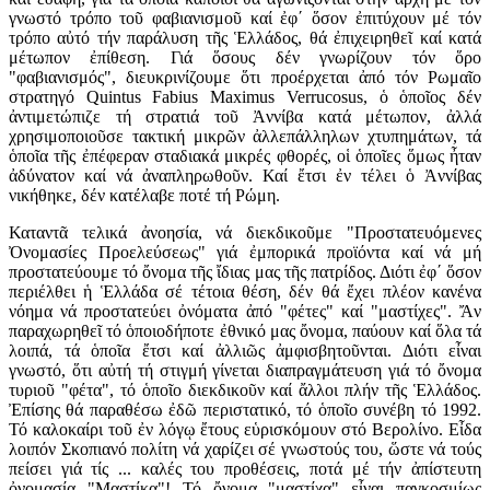
γνωστό τρόπο τοῦ φαβιανισμοῦ καί ἐφ΄ ὅσον ἐπιτύχουν μέ τόν
τρόπο αὐτό τήν παράλυση τῆς Ἑλλάδος, θά ἐπιχειρηθεῖ καί κατά
μέτωπον ἐπίθεση. Γιά ὅσους δέν γνωρίζουν τόν ὅρο
"φαβιανισμός", διευκρινίζουμε ὅτι προέρχεται ἀπό τόν Ρωμαῖο
στρατηγό Quintus Fabius Maximus Verrucosus, ὁ ὁποῖος δέν
ἀντιμετώπιζε τή στρατιά τοῦ Ἀννίβα κατά μέτωπον, ἀλλά
χρησιμοποιοῦσε τακτική μικρῶν ἀλλεπάλληλων χτυπημάτων, τά
ὁποῖα τῆς ἐπέφεραν σταδιακά μικρές φθορές, οἱ ὁποῖες ὅμως ἦταν
ἀδύνατον καί νά ἀναπληρωθοῦν. Καί ἔτσι ἐν τέλει ὁ Ἀννίβας
νικήθηκε, δέν κατέλαβε ποτέ τή Ρώμη.
Καταντᾶ τελικά ἀνοησία, νά διεκδικοῦμε "Προστατευόμενες
Ὀνομασίες Προελεύσεως" γιά ἐμπορικά προϊόντα καί νά μή
προστατεύουμε τό ὄνομα τῆς ἴδιας μας τῆς πατρίδος. Διότι ἐφ΄ ὅσον
περιέλθει ἡ Ἑλλάδα σέ τέτοια θέση, δέν θά ἔχει πλέον κανένα
νόημα νά προστατεύει ὀνόματα ἀπό "φέτες" καί "μαστίχες". Ἄν
παραχωρηθεῖ τό ὁποιοδήποτε ἐθνικό μας ὄνομα, παύουν καί ὅλα τά
λοιπά, τά ὁποῖα ἔτσι καί ἀλλιῶς ἀμφισβητοῦνται. Διότι εἶναι
γνωστό, ὅτι αὐτή τή στιγμή γίνεται διαπραγμάτευση γιά τό ὄνομα
τυριοῦ "φέτα", τό ὁποῖο διεκδικοῦν καί ἄλλοι πλήν τῆς Ἑλλάδος.
Ἐπίσης θά παραθέσω ἐδῶ περιστατικό, τό ὁποῖο συνέβη τό 1992.
Τό καλοκαίρι τοῦ ἐν λόγῳ ἔτους εὑρισκόμουν στό Βερολίνο. Εἶδα
λοιπόν Σκοπιανό πολίτη νά χαρίζει σέ γνωστούς του, ὥστε νά τούς
πείσει γιά τίς ... καλές του προθέσεις, ποτά μέ τήν ἀπίστευτη
ὀνομασία "Μαστίκα"! Τό ὄνομα "μαστίχα" εἶναι παγκοσμίως