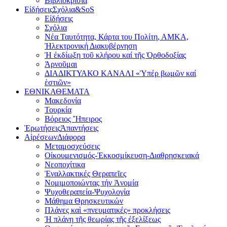
Βιβλιοκρισία
Εἰδήσεις
Σχόλια&SoS
Εἰδήσεις
Σχόλια
Νέα Ταυτότητα, Κάρτα του Πολίτη, ΑΜΚΑ,
Ἠλεκτρονική Διακυβέρνηση
Ἡ ἐκδίωξη τοῦ κλήρου καί τῆς Ὀρθοδοξίας
Ἀρνοῦμαι
ΔΙΑΔΙΚΤΥΑΚΟ ΚΑΝΑΛΙ «Ὑπέρ βωμῶν καί
ἑστιῶν»
ΕΘΝΙΚΑ
ΘΕΜΑΤΑ
Μακεδονία
Τουρκία
Βόρειος Ἤπειρος
Ἐρωτήσεις
Ἀπαντήσεις
Αἱρέσεων
Διάφορα
Μεταμοσχεύσεις
Οἰκουμενισμός-Ἐκκοσμίκευση-Διαθρησκειακά
Νεοποχίτικα
Ἐναλλακτικές Θεραπεῖες
Νομιμοποιώντας τήν Ἀνομία
Ψυχοθεραπεία-Ψυχολογία
Μάθημα Θρησκευτικών
Πλάνες καὶ «πνευματικές» προκλήσεις
Ἡ πλάνη τῆς θεωρίας τῆς ἐξελίξεως