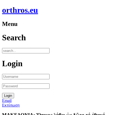
orthros.eu
Menu
Search
Login
Email
Εκτύπωση
ΜΑΚΕΔΟΝΙΑ: Ὅποιος λάβει ὡς δῶρο τό ἐθνικό