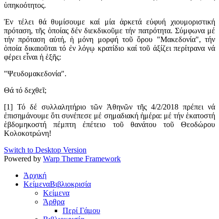
ὑπηκοότητος.
Ἐν τέλει θά θυμίσουμε καί μία ἀρκετά εὐφυή χιουμοριστική
πρόταση, τῆς ὁποίας δέν διεκδικοῦμε τήν πατρότητα. Σύμφωνα μέ
τήν πρόταση αὐτή, ἡ μόνη μορφή τοῦ ὅρου "Μακεδονία", τήν
ὁποία δικαιοῦται τό ἐν λόγῳ κρατίδιο καί τοῦ ἀξίζει περίτρανα νά
φέρει εἶναι ἡ ἑξῆς:
"Ψευδομακεδονία".
Θά τό δεχθεῖ;
[1] Τό δέ συλλαλητήριο τῶν Ἀθηνῶν τῆς 4/2/2018 πρέπει νά
ἐπισημάνουμε ὅτι συνέπεσε μέ σημαδιακή ἡμέρα: μέ τήν ἑκατοστή
ἑβδομηκοστή πέμπτη ἐπέτειο τοῦ θανάτου τοῦ Θεοδώρου
Κολοκοτρώνη!
Switch to Desktop Version
Powered by
Warp Theme Framework
Ἀρχική
Κείμενα
Βιβλιοκρισία
Κείμενα
Άρθρα
Περί Γάμου