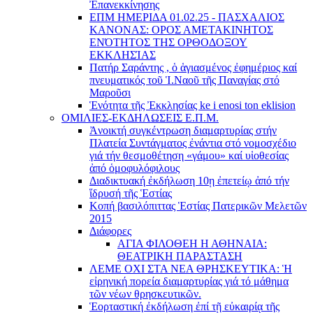
Ἐπανεκκίνησης
ΕΠΜ ΗΜΕΡΙΔΑ 01.02.25 - ΠΑΣΧΑΛΙΟΣ
ΚΑΝΟΝΑΣ: ΟΡΟΣ ΑΜΕΤΑΚΙΝΗΤΟΣ
ΕΝΌΤΗΤΟΣ ΤΗΣ ΟΡΘΟΔΟΞΟΥ
ΕΚΚΛΗΣΊΑΣ
Πατήρ Σαράντης , ὁ ἁγιασμένος ἐφημέριος καί
πνευματικός τοῦ Ἱ.Ναοῦ τῆς Παναγίας στό
Μαροῦσι
Ἑνότητα τῆς Ἐκκλησίας ke i enosi ton eklision
ΟΜΙΛΙΕΣ-ΕΚΔΗΛΩΣΕΙΣ Ε.Π.Μ.
Ἀνοικτή συγκέντρωση διαμαρτυρίας στήν
Πλατεία Συντάγματος ἐνάντια στό νομοσχέδιο
γιά τήν θεσμοθέτηση «γάμου» καί υἱοθεσίας
ἀπό ὁμοφυλόφιλους
Διαδικτυακή ἐκδήλωση 10ῃ ἐπετείῳ ἀπό τήν
ἵδρυσή τῆς Ἑστίας
Κοπή βασιλόπιττας Ἑστίας Πατερικῶν Μελετῶν
2015
Διάφορες
ΑΓΙΑ ΦΙΛΟΘΕΗ Η ΑΘΗΝΑΙΑ:
ΘΕΑΤΡΙΚΗ ΠΑΡΑΣΤΑΣΗ
ΛΕΜΕ ΟΧΙ ΣΤΑ ΝΕΑ ΘΡΗΣΚΕΥΤΙΚΑ: Ἡ
εἰρηνική πορεία διαμαρτυρίας γιά τό μάθημα
τῶν νέων θρησκευτικῶν.
Ἑορταστική ἐκδήλωση ἐπί τῇ εὐκαιρίᾳ τῆς