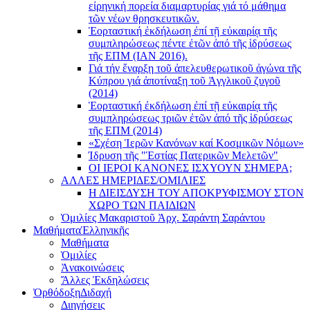
εἰρηνική πορεία διαμαρτυρίας γιά τό μάθημα
τῶν νέων θρησκευτικῶν.
Ἑορταστική ἐκδήλωση ἐπί τῇ εὐκαιρίᾳ τῆς
συμπληρώσεως πέντε ἐτῶν ἀπό τῆς ἱδρύσεως
τῆς ΕΠΜ (ΙΑΝ 2016).
Γιά τήν ἔναρξη τοῦ ἀπελευθερωτικοῦ ἀγώνα τῆς
Κύπρου γιά ἀποτίναξη τοῦ Ἀγγλικοῦ ζυγοῦ
(2014)
Ἑορταστική ἐκδήλωση ἐπί τῇ εὐκαιρίᾳ τῆς
συμπληρώσεως τριῶν ἐτῶν ἀπό τῆς ἱδρύσεως
τῆς ΕΠΜ (2014)
«Σχέση Ἱερῶν Κανόνων καί Κοσμικῶν Νόμων»
Ίδρυση τῆς "Ἑστίας Πατερικῶν Μελετῶν"
ΟΙ ΙΕΡΟΙ ΚΑΝΟΝΕΣ ΙΣΧΥΟΥΝ ΣΗΜΕΡΑ;
ΑΛΛΕΣ ΗΜΕΡΙΔΕΣ/ΟΜΙΛΙΕΣ
Η ΔΙΕΙΣΔΥΣΗ ΤΟΥ ΑΠΟΚΡΥΦΙΣΜΟΥ ΣΤΟΝ
ΧΩΡΟ ΤΩΝ ΠΑΙΔΙΩΝ
Ὁμιλίες Μακαριστοῦ Ἀρχ. Σαράντη Σαράντου
Μαθήματα
Ἑλληνικῆς
Μαθήματα
Ὁμιλίες
Ἀνακοινώσεις
Ἄλλες Ἐκδηλώσεις
Ὀρθόδοξη
Διδαχή
Διηγήσεις