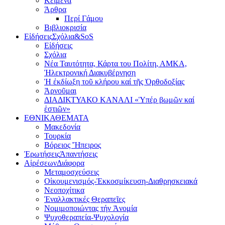
Κείμενα
Άρθρα
Περί Γάμου
Βιβλιοκρισία
Εἰδήσεις
Σχόλια&SoS
Εἰδήσεις
Σχόλια
Νέα Ταυτότητα, Κάρτα του Πολίτη, ΑΜΚΑ,
Ἠλεκτρονική Διακυβέρνηση
Ἡ ἐκδίωξη τοῦ κλήρου καί τῆς Ὀρθοδοξίας
Ἀρνοῦμαι
ΔΙΑΔΙΚΤΥΑΚΟ ΚΑΝΑΛΙ «Ὑπέρ βωμῶν καί
ἑστιῶν»
ΕΘΝΙΚΑ
ΘΕΜΑΤΑ
Μακεδονία
Τουρκία
Βόρειος Ἤπειρος
Ἐρωτήσεις
Ἀπαντήσεις
Αἱρέσεων
Διάφορα
Μεταμοσχεύσεις
Οἰκουμενισμός-Ἐκκοσμίκευση-Διαθρησκειακά
Νεοποχίτικα
Ἐναλλακτικές Θεραπεῖες
Νομιμοποιώντας τήν Ἀνομία
Ψυχοθεραπεία-Ψυχολογία