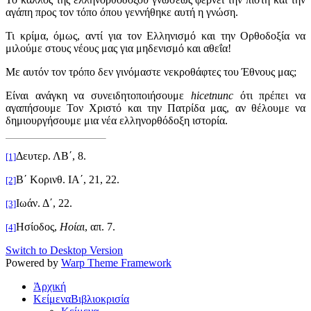
αγάπη προς τον τόπο όπου γεννήθηκε αυτή η γνώση.
Τι κρίμα, όμως, αντί για τον Ελληνισμό και την Ορθοδοξία να
μιλούμε στους νέους μας για μηδενισμό και αθεΐα!
Με αυτόν τον τρόπο δεν γινόμαστε νεκροθάφτες του Έθνους μας;
Είναι ανάγκη να συνειδητοποιήσουμε
hicetnunc
ότι πρέπει να
αγαπήσουμε Τον Χριστό και την Πατρίδα μας, αν θέλουμε να
δημιουργήσουμε μια νέα ελληνορθόδο
ξη ιστορία.
Δευτερ. ΛΒ΄, 8.
[1]
Β΄ Κορινθ. ΙΑ΄, 21, 22.
[2]
Ιωάν. Δ΄, 22.
[3]
Ησίοδος,
Ηοίαι
, απ. 7.
[4]
Switch to Desktop Version
Powered by
Warp Theme Framework
Ἀρχική
Κείμενα
Βιβλιοκρισία