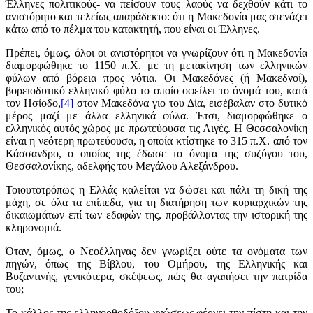
Έλληνες πολιτικούς- να πείσουν τους λαούς να δεχθούν κάτι το
ανιστόρητο και τελείως απαράδεκτο: ότι η Μακεδονία μας στενάζει
κάτω από το πέλμα του κατακτητή, που είναι οι Έλληνες.
Πρέπει, όμως, όλοι οι ανιστόρητοι να γνωρίζουν ότι η Μακεδονία
διαμορφώθηκε το 1150 π.Χ. με τη μετακίνηση των ελληνικών
φύλων από βόρεια προς νότια. Οι Μακεδόνες (ή Μακεδνοί),
βορειοδυτικό ελληνικό φύλο το οποίο οφείλει το όνομά του, κατά
τον Ησίοδο,
[4]
στον Μακεδόνα γιο του Δία, εισέβαλαν στο δυτικό
μέρος μαζί με άλλα ελληνικά φύλα. Έτσι, διαμορφώθηκε ο
ελληνικός αυτός χώρος με πρωτεύουσα τις Αιγές. Η Θεσσαλονίκη
είναι η νεότερη πρωτεύουσα, η οποία κτίστηκε το 315 π.Χ. από τον
Κάσσανδρο, ο οποίος της έδωσε το όνομα της συζύγου του,
Θεσσαλονίκης, αδελφής του Μεγάλου Αλεξάνδρου.
Τοιουτοτρόπως η Ελλάς καλείται να δώσει και πάλι τη δική της
μάχη, σε όλα τα επίπεδα, για τη διατήρηση των κυριαρχικών της
δικαιωμάτων επί των εδαφών της, προβάλλοντας την ιστορική της
κληρονομιά.
Όταν, όμως, ο Νεοέλληνας δεν γνωρίζει ούτε τα ονόματα των
πηγών, όπως της Βίβλου, του Ομήρου, της Ελληνικής και
Βυζαντινής, γενικότερα, σκέψεως, πώς θα αγαπήσει την πατρίδα
του;
Το κάλλος της ελληνορθοδόξου γνώσεως φέρνει την πίστη και την