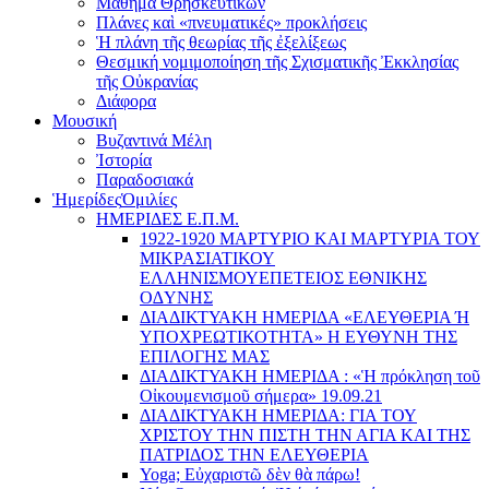
Μάθημα Θρησκευτικών
Πλάνες καὶ «πνευματικές» προκλήσεις
Ἡ πλάνη τῆς θεωρίας τῆς ἐξελίξεως
Θεσμική νομιμοποίηση τῆς Σχισματικῆς Ἐκκλησίας
τῆς Οὐκρανίας
Διάφορα
Μουσική
Βυζαντινά Μέλη
Ἰστορία
Παραδοσιακά
Ἡμερίδες
Ὁμιλίες
ΗΜΕΡΙΔΕΣ Ε.Π.Μ.
1922-1920 ΜΑΡΤΥΡΙΟ ΚΑI ΜΑΡΤΥΡIΑ ΤΟΥ
ΜΙΚΡΑΣΙΑΤΙΚΟΥ
EΛΛΗΝΙΣΜΟΥEΠEΤΕΙΟΣ EΘΝΙΚHΣ
O∆YΝΗΣ
ΔΙΑΔΙΚΤΥΑΚΗ ΗΜΕΡΙΔΑ «EΛΕΥΘΕΡΙΑ Ή
YΠΟΧΡΕΩΤΙΚΟΤΗΤΑ» Η ΕΥΘΥΝΗ ΤΗΣ
EΠΙΛΟΓΗΣ ΜΑΣ
ΔΙΑΔΙΚΤΥΑΚΗ ΗΜΕΡΙΔΑ : «Ἡ πρόκληση τοῦ
Οἰκουμενισμοῦ σήμερα» 19.09.21
ΔΙΑΔΙΚΤΥΑΚΗ ΗΜΕΡΙΔΑ: ΓΙΑ ΤΟΥ
ΧΡΙΣΤΟΥ ΤΗΝ ΠΙΣΤΗ ΤΗΝ ΑΓΙΑ ΚΑΙ ΤΗΣ
ΠΑΤΡΙΔΟΣ ΤΗΝ ΕΛΕΥΘΕΡΙΑ
Yoga; Εὐχαριστῶ δὲν θὰ πάρω!