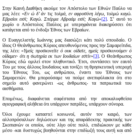
Στην Καινή Διαθήκη ακούμε τον Απόστολο των Εθνών Παύλο να
μας λέει: «
Εν ώ δ’ άν τις τολμά, εν αφροσύνη λέγω, τολμώ καγώ.
Εβραίοι εισί; Καγώ. Σπέρμα Αβραάμ εισί; Καγώ
»
[2]
. Σ’ αυτό το
χωρίο ο Απόστολος Παύλος με υπερηφάνεια διακηρύσσει ότι
κατάγεται από το ένδοξο Έθνος των Εβραίων.
Ο Ευαγγελιστής Ιωάννης μας διασώζει κάτι πολύ σπουδαίο. Ο
ίδιος Ο Θεάνθρωπος Κύριος απευθυνόμενος προς την Σαμαρείτιδα,
της λέει: «
Υμείς προσκυνείτε ό ουκ οίδατε, ημείς προσκυνούμεν ό
οίδαμεν· ότι η σωτηρία εκ των Ιουδαίων εστίν
»
[3]
. Ο Θεάνθρωπος
Κύριος εδώ ομιλεί στον πληθυντικό. Έτσι, συντάσσει τον εαυτό
Του με τους άλλους Ιουδαίους και τονίζει τη θρησκευτική υπεροχή
του Έθνους Του, ως ανθρώπου, έναντι του Έθνους των
Σαμαρειτών. Θα μπορούσαμε να πούμε ανεπιφύλακτα ότι στο
σημείο αυτό φανερώνει -ως άνθρωπος- τα πατριωτικά του
αισθήματα.
Επομένως, διαφαίνεται σαφέστατα από την αποκαλυφθείσα
αγιογραφική αλήθεια ότι υπάρχουν πατρίδες, υπάρχουν σύνορα.
Όλοι έχουμε καταστεί κοινωνοί, αυτόν τον καιρό, των
αλλοπρόσαλλων δηλώσεων και της απαράδεκτης πρακτικής των
Σκοπιανών οι οποίοι, ούτε λίγο ούτε πολύ, επιδιώκουν με κάθε
μέσο -και δυστυχώς βοηθούνται στην επιδίωξή τους αυτή και από