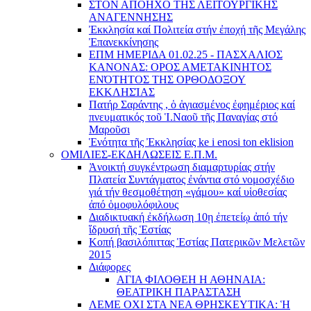
ΣΤΟΝ ΑΠΟΗΧΟ ΤΗΣ ΛΕΙΤΟΥΡΓΙΚΗΣ
ΑΝΑΓΕΝΝΗΣΗΣ
Ἐκκλησία καί Πολιτεία στήν ἐποχή τῆς Μεγάλης
Ἐπανεκκίνησης
ΕΠΜ ΗΜΕΡΙΔΑ 01.02.25 - ΠΑΣΧΑΛΙΟΣ
ΚΑΝΟΝΑΣ: ΟΡΟΣ ΑΜΕΤΑΚΙΝΗΤΟΣ
ΕΝΌΤΗΤΟΣ ΤΗΣ ΟΡΘΟΔΟΞΟΥ
ΕΚΚΛΗΣΊΑΣ
Πατήρ Σαράντης , ὁ ἁγιασμένος ἐφημέριος καί
πνευματικός τοῦ Ἱ.Ναοῦ τῆς Παναγίας στό
Μαροῦσι
Ἑνότητα τῆς Ἐκκλησίας ke i enosi ton eklision
ΟΜΙΛΙΕΣ-ΕΚΔΗΛΩΣΕΙΣ Ε.Π.Μ.
Ἀνοικτή συγκέντρωση διαμαρτυρίας στήν
Πλατεία Συντάγματος ἐνάντια στό νομοσχέδιο
γιά τήν θεσμοθέτηση «γάμου» καί υἱοθεσίας
ἀπό ὁμοφυλόφιλους
Διαδικτυακή ἐκδήλωση 10ῃ ἐπετείῳ ἀπό τήν
ἵδρυσή τῆς Ἑστίας
Κοπή βασιλόπιττας Ἑστίας Πατερικῶν Μελετῶν
2015
Διάφορες
ΑΓΙΑ ΦΙΛΟΘΕΗ Η ΑΘΗΝΑΙΑ:
ΘΕΑΤΡΙΚΗ ΠΑΡΑΣΤΑΣΗ
ΛΕΜΕ ΟΧΙ ΣΤΑ ΝΕΑ ΘΡΗΣΚΕΥΤΙΚΑ: Ἡ