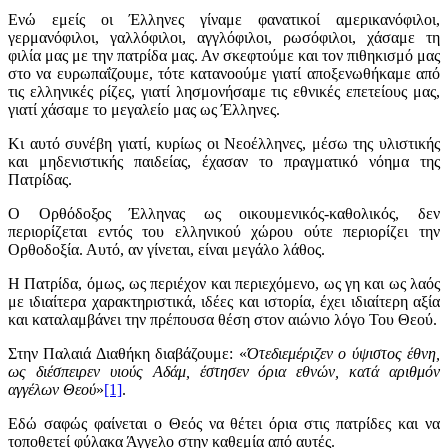
Ενώ εμείς οι Έλληνες γίναμε φανατικοί αμερικανόφιλοι,
γερμανόφιλοι, γαλλόφιλοι, αγγλόφιλοι, ρωσόφιλοι, χάσαμε τη
φιλία μας με την πατρίδα μας. Αν σκεφτούμε και τον πιθηκισμό μας
στο να ευρωπαΐζουμε, τότε κατανοούμε γιατί αποξενωθήκαμε από
τις ελληνικές ρίζες, γιατί λησμονήσαμε τις εθνικές επετείους μας,
γιατί χάσαμε το μεγαλείο μας ως Έλληνες.
Κι αυτό συνέβη γιατί, κυρίως οι Νεοέλληνες, μέσω της υλιστικής
και μηδενιστικής παιδείας, έχασαν το πραγματικό νόημα της
Πατρίδας.
Ο Ορθόδοξος Έλληνας ως οικουμενικός-καθολικός, δεν
περιορίζεται εντός του ελληνικού χώρου ούτε περιορίζει την
Ορθοδοξία. Αυτό, αν γίνεται, είναι μεγάλο λάθος.
Η Πατρίδα, όμως, ως περιέχον και περιεχόμενο, ως γη και ως λαός
με ιδιαίτερα χαρακτηριστικά, ιδέες και ιστορία, έχει ιδιαίτερη αξία
και καταλαμβάνει την πρέπουσα θέση στον αιώνιο λόγο Του Θεού.
Στην Παλαιά Διαθήκη διαβάζουμε: «
Ότεδιεμέριζεν ο ύψιστος έθνη,
ως διέσπειρεν υιούς Αδάμ, έστησεν όρια εθνών, κατά αριθμόν
αγγέλων Θεού
»
[1]
.
Εδώ σαφώς φαίνεται ο Θεός να θέτει όρια στις πατρίδες και να
τοποθετεί φύλακα Άγγελο στην καθεμία από αυτές.