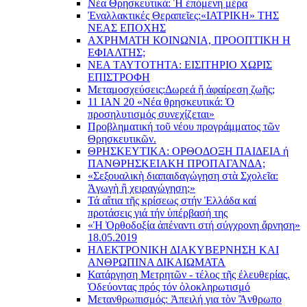
Νέα Θρησκευτικά: Ἡ ἑπόμενη μέρα
Ἐναλλακτικές Θεραπεῖες:
«ΙΑΤΡΙΚΗ» ΤΗΣ
ΝΕΑΣ ΕΠΟΧΗΣ
ΑΧΡΗΜΑΤΗ ΚΟΙΝΩΝΙΑ, ΠΡΟΟΠΤΙΚΗ Η
ΕΦΙΑΛΤΗΣ;
ΝΕΑ ΤΑΥΤΟΤΗΤΑ: ΕΙΣΙΤΗΡΙΟ ΧΩΡΙΣ
ΕΠΙΣΤΡΟΦΗ
Μεταμοσχεύσεις:
Δωρεά ἤ ἀφαίρεση ζωῆς;
11 ΙΑΝ 20 «Νέα θρησκευτικά: Ὁ
προσηλυτισμός συνεχίζεται»
Προβληματική τοῦ νέου προγράμματος τῶν
Θρησκευτικῶν.
ΘΡΗΣΚΕΥΤΙΚΑ: ΟΡΘΟΔΟΞΗ ΠΑΙΔΕΙΑ ή
ΠΑΝΘΡΗΣΚΕΙΑΚΗ ΠΡΟΠΑΓΑΝΔΑ;
«Σεξουαλικὴ διαπαιδαγώγηση στὰ Σχολεῖα:
Ἀγωγὴ ἢ χειραγώγηση;»
Τά αἴτια τῆς κρίσεως στήν Ἑλλάδα καί
προτάσεις γιά τήν ὑπέρβασή της
«Ἡ Ὀρθοδοξία ἀπέναντι στή σύγχρονη ἄρνηση»
18.05.2019
ΗΛΕΚΤΡΟΝΙΚΗ ΔΙΑΚΥΒΕΡΝΗΣΗ ΚΑΙ
ΑΝΘΡΩΠΙΝΑ ΔΙΚΑΙΩΜΑΤΑ
Κατάργηση Μετρητῶν - τέλος τῆς ἐλευθερίας.
Ὁδεύοντας πρός τόν ὁλοκληρωτισμό
Μετανθρωπισμός: Ἀπειλή για τὸν Ἂνθρωπο