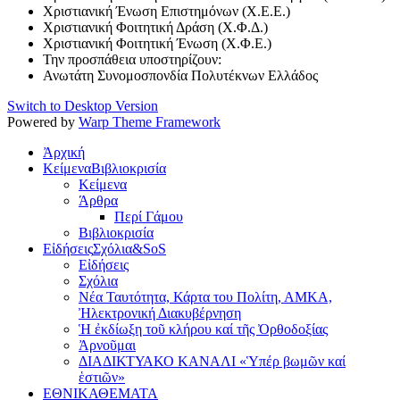
Χριστιανική Ένωση Επιστημόνων (Χ.Ε.Ε.)
Χριστιανική Φοιτητική Δράση (Χ.Φ.Δ.)
Χριστιανική Φοιτητική Ένωση (Χ.Φ.Ε.)
Την προσπάθεια υποστηρίζουν:
Ανωτάτη Συνομοσπονδία Πολυτέκνων Ελλάδος
Switch to Desktop Version
Powered by
Warp Theme Framework
Ἀρχική
Κείμενα
Βιβλιοκρισία
Κείμενα
Άρθρα
Περί Γάμου
Βιβλιοκρισία
Εἰδήσεις
Σχόλια&SoS
Εἰδήσεις
Σχόλια
Νέα Ταυτότητα, Κάρτα του Πολίτη, ΑΜΚΑ,
Ἠλεκτρονική Διακυβέρνηση
Ἡ ἐκδίωξη τοῦ κλήρου καί τῆς Ὀρθοδοξίας
Ἀρνοῦμαι
ΔΙΑΔΙΚΤΥΑΚΟ ΚΑΝΑΛΙ «Ὑπέρ βωμῶν καί
ἑστιῶν»
ΕΘΝΙΚΑ
ΘΕΜΑΤΑ