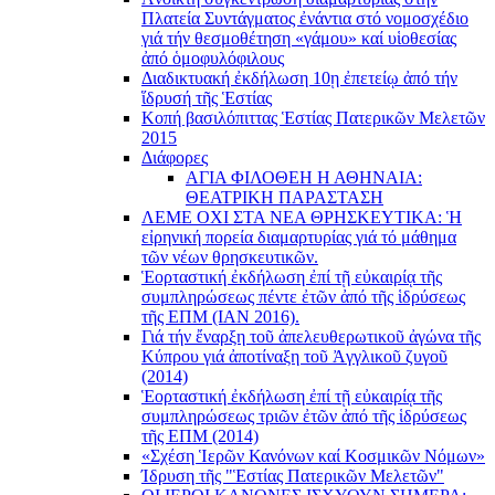
Πλατεία Συντάγματος ἐνάντια στό νομοσχέδιο
γιά τήν θεσμοθέτηση «γάμου» καί υἱοθεσίας
ἀπό ὁμοφυλόφιλους
Διαδικτυακή ἐκδήλωση 10ῃ ἐπετείῳ ἀπό τήν
ἵδρυσή τῆς Ἑστίας
Κοπή βασιλόπιττας Ἑστίας Πατερικῶν Μελετῶν
2015
Διάφορες
ΑΓΙΑ ΦΙΛΟΘΕΗ Η ΑΘΗΝΑΙΑ:
ΘΕΑΤΡΙΚΗ ΠΑΡΑΣΤΑΣΗ
ΛΕΜΕ ΟΧΙ ΣΤΑ ΝΕΑ ΘΡΗΣΚΕΥΤΙΚΑ: Ἡ
εἰρηνική πορεία διαμαρτυρίας γιά τό μάθημα
τῶν νέων θρησκευτικῶν.
Ἑορταστική ἐκδήλωση ἐπί τῇ εὐκαιρίᾳ τῆς
συμπληρώσεως πέντε ἐτῶν ἀπό τῆς ἱδρύσεως
τῆς ΕΠΜ (ΙΑΝ 2016).
Γιά τήν ἔναρξη τοῦ ἀπελευθερωτικοῦ ἀγώνα τῆς
Κύπρου γιά ἀποτίναξη τοῦ Ἀγγλικοῦ ζυγοῦ
(2014)
Ἑορταστική ἐκδήλωση ἐπί τῇ εὐκαιρίᾳ τῆς
συμπληρώσεως τριῶν ἐτῶν ἀπό τῆς ἱδρύσεως
τῆς ΕΠΜ (2014)
«Σχέση Ἱερῶν Κανόνων καί Κοσμικῶν Νόμων»
Ίδρυση τῆς "Ἑστίας Πατερικῶν Μελετῶν"