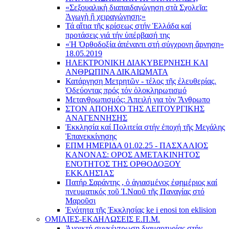
«Σεξουαλικὴ διαπαιδαγώγηση στὰ Σχολεῖα:
Ἀγωγὴ ἢ χειραγώγηση;»
Τά αἴτια τῆς κρίσεως στήν Ἑλλάδα καί
προτάσεις γιά τήν ὑπέρβασή της
«Ἡ Ὀρθοδοξία ἀπέναντι στή σύγχρονη ἄρνηση»
18.05.2019
ΗΛΕΚΤΡΟΝΙΚΗ ΔΙΑΚΥΒΕΡΝΗΣΗ ΚΑΙ
ΑΝΘΡΩΠΙΝΑ ΔΙΚΑΙΩΜΑΤΑ
Κατάργηση Μετρητῶν - τέλος τῆς ἐλευθερίας.
Ὁδεύοντας πρός τόν ὁλοκληρωτισμό
Μετανθρωπισμός: Ἀπειλή για τὸν Ἂνθρωπο
ΣΤΟΝ ΑΠΟΗΧΟ ΤΗΣ ΛΕΙΤΟΥΡΓΙΚΗΣ
ΑΝΑΓΕΝΝΗΣΗΣ
Ἐκκλησία καί Πολιτεία στήν ἐποχή τῆς Μεγάλης
Ἐπανεκκίνησης
ΕΠΜ ΗΜΕΡΙΔΑ 01.02.25 - ΠΑΣΧΑΛΙΟΣ
ΚΑΝΟΝΑΣ: ΟΡΟΣ ΑΜΕΤΑΚΙΝΗΤΟΣ
ΕΝΌΤΗΤΟΣ ΤΗΣ ΟΡΘΟΔΟΞΟΥ
ΕΚΚΛΗΣΊΑΣ
Πατήρ Σαράντης , ὁ ἁγιασμένος ἐφημέριος καί
πνευματικός τοῦ Ἱ.Ναοῦ τῆς Παναγίας στό
Μαροῦσι
Ἑνότητα τῆς Ἐκκλησίας ke i enosi ton eklision
ΟΜΙΛΙΕΣ-ΕΚΔΗΛΩΣΕΙΣ Ε.Π.Μ.
Ἀνοικτή συγκέντρωση διαμαρτυρίας στήν