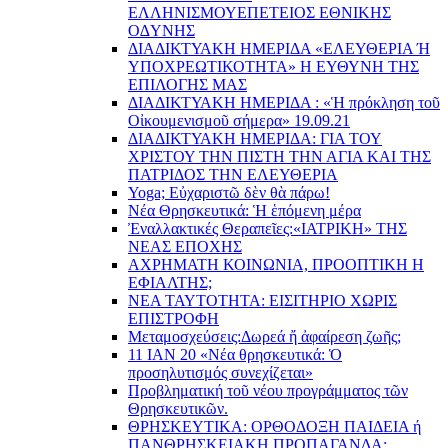
EΛΛΗΝΙΣΜΟΥEΠEΤΕΙΟΣ EΘΝΙΚHΣ
O∆YΝΗΣ
ΔΙΑΔΙΚΤΥΑΚΗ ΗΜΕΡΙΔΑ «EΛΕΥΘΕΡΙΑ Ή
YΠΟΧΡΕΩΤΙΚΟΤΗΤΑ» Η ΕΥΘΥΝΗ ΤΗΣ
EΠΙΛΟΓΗΣ ΜΑΣ
ΔΙΑΔΙΚΤΥΑΚΗ ΗΜΕΡΙΔΑ : «Ἡ πρόκληση τοῦ
Οἰκουμενισμοῦ σήμερα» 19.09.21
ΔΙΑΔΙΚΤΥΑΚΗ ΗΜΕΡΙΔΑ: ΓΙΑ ΤΟΥ
ΧΡΙΣΤΟΥ ΤΗΝ ΠΙΣΤΗ ΤΗΝ ΑΓΙΑ ΚΑΙ ΤΗΣ
ΠΑΤΡΙΔΟΣ ΤΗΝ ΕΛΕΥΘΕΡΙΑ
Yoga; Εὐχαριστῶ δὲν θὰ πάρω!
Νέα Θρησκευτικά: Ἡ ἑπόμενη μέρα
Ἐναλλακτικές Θεραπεῖες:
«ΙΑΤΡΙΚΗ» ΤΗΣ
ΝΕΑΣ ΕΠΟΧΗΣ
ΑΧΡΗΜΑΤΗ ΚΟΙΝΩΝΙΑ, ΠΡΟΟΠΤΙΚΗ Η
ΕΦΙΑΛΤΗΣ;
ΝΕΑ ΤΑΥΤΟΤΗΤΑ: ΕΙΣΙΤΗΡΙΟ ΧΩΡΙΣ
ΕΠΙΣΤΡΟΦΗ
Μεταμοσχεύσεις:
Δωρεά ἤ ἀφαίρεση ζωῆς;
11 ΙΑΝ 20 «Νέα θρησκευτικά: Ὁ
προσηλυτισμός συνεχίζεται»
Προβληματική τοῦ νέου προγράμματος τῶν
Θρησκευτικῶν.
ΘΡΗΣΚΕΥΤΙΚΑ: ΟΡΘΟΔΟΞΗ ΠΑΙΔΕΙΑ ή
ΠΑΝΘΡΗΣΚΕΙΑΚΗ ΠΡΟΠΑΓΑΝΔΑ;