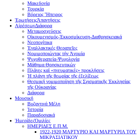
Μακεδονία
Τουρκία
Βόρειος Ἤπειρος
Ἐρωτήσεις
Ἀπαντήσεις
Αἱρέσεων
Διάφορα
Μεταμοσχεύσεις
Οἰκουμενισμός-Ἐκκοσμίκευση-Διαθρησκειακά
Νεοποχίτικα
Ἐναλλακτικές Θεραπεῖες
Νομιμοποιώντας τήν Ἀνομία
Ψυχοθεραπεία-Ψυχολογία
Μάθημα Θρησκευτικών
Πλάνες καὶ «πνευματικές» προκλήσεις
Ἡ πλάνη τῆς θεωρίας τῆς ἐξελίξεως
Θεσμική νομιμοποίηση τῆς Σχισματικῆς Ἐκκλησίας
τῆς Οὐκρανίας
Διάφορα
Μουσική
Βυζαντινά Μέλη
Ἰστορία
Παραδοσιακά
Ἡμερίδες
Ὁμιλίες
ΗΜΕΡΙΔΕΣ Ε.Π.Μ.
1922-1920 ΜΑΡΤΥΡΙΟ ΚΑI ΜΑΡΤΥΡIΑ ΤΟΥ
ΜΙΚΡΑΣΙΑΤΙΚΟΥ