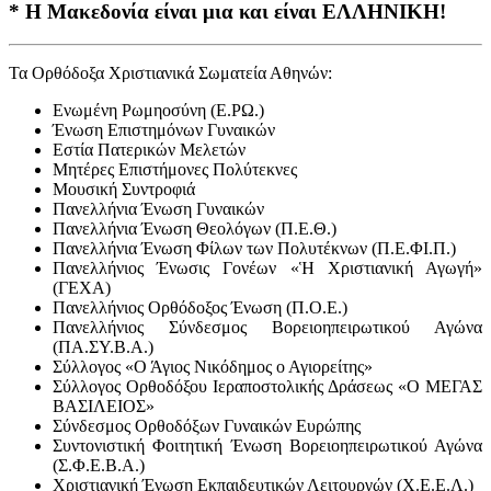
* Η Μακεδονία είναι μια και είναι ΕΛΛΗΝΙΚΗ!
Τα Ορθόδοξα Χριστιανικά Σωματεία Αθηνών:
Ενωμένη Ρωμηοσύνη (Ε.ΡΩ.)
Ένωση Επιστημόνων Γυναικών
Εστία Πατερικών Μελετών
Μητέρες Επιστήμονες Πολύτεκνες
Μουσική Συντροφιά
Πανελλήνια Ένωση Γυναικών
Πανελλήνια Ένωση Θεολόγων (Π.Ε.Θ.)
Πανελλήνια Ένωση Φίλων των Πολυτέκνων (Π.Ε.ΦΙ.Π.)
Πανελλήνιος Ένωσις Γονέων «Ἡ Χριστιανική Αγωγή»
(ΓΕΧΑ)
Πανελλήνιος Ορθόδοξος Ένωση (Π.Ο.Ε.)
Πανελλήνιος Σύνδεσμος Βορειοηπειρωτικού Αγώνα
(ΠΑ.ΣΥ.Β.Α.)
Σύλλογος «Ο Άγιος Νικόδημος ο Αγιορείτης»
Σύλλογος Ορθοδόξου Ιεραποστολικής Δράσεως «Ο ΜΕΓΑΣ
ΒΑΣΙΛΕΙΟΣ»
Σύνδεσμος Ορθοδόξων Γυναικών Ευρώπης
Συντονιστική Φοιτητική Ένωση Βορειοηπειρωτικού Αγώνα
(Σ.Φ.Ε.Β.Α.)
Χριστιανική Ένωση Εκπαιδευτικών Λειτουργών (Χ.Ε.Ε.Λ.)