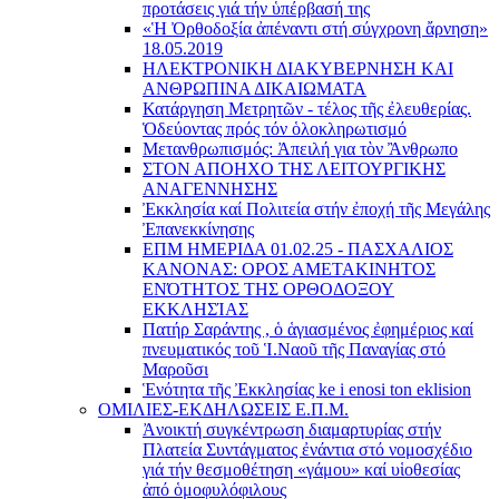
προτάσεις γιά τήν ὑπέρβασή της
«Ἡ Ὀρθοδοξία ἀπέναντι στή σύγχρονη ἄρνηση»
18.05.2019
ΗΛΕΚΤΡΟΝΙΚΗ ΔΙΑΚΥΒΕΡΝΗΣΗ ΚΑΙ
ΑΝΘΡΩΠΙΝΑ ΔΙΚΑΙΩΜΑΤΑ
Κατάργηση Μετρητῶν - τέλος τῆς ἐλευθερίας.
Ὁδεύοντας πρός τόν ὁλοκληρωτισμό
Μετανθρωπισμός: Ἀπειλή για τὸν Ἂνθρωπο
ΣΤΟΝ ΑΠΟΗΧΟ ΤΗΣ ΛΕΙΤΟΥΡΓΙΚΗΣ
ΑΝΑΓΕΝΝΗΣΗΣ
Ἐκκλησία καί Πολιτεία στήν ἐποχή τῆς Μεγάλης
Ἐπανεκκίνησης
ΕΠΜ ΗΜΕΡΙΔΑ 01.02.25 - ΠΑΣΧΑΛΙΟΣ
ΚΑΝΟΝΑΣ: ΟΡΟΣ ΑΜΕΤΑΚΙΝΗΤΟΣ
ΕΝΌΤΗΤΟΣ ΤΗΣ ΟΡΘΟΔΟΞΟΥ
ΕΚΚΛΗΣΊΑΣ
Πατήρ Σαράντης , ὁ ἁγιασμένος ἐφημέριος καί
πνευματικός τοῦ Ἱ.Ναοῦ τῆς Παναγίας στό
Μαροῦσι
Ἑνότητα τῆς Ἐκκλησίας ke i enosi ton eklision
ΟΜΙΛΙΕΣ-ΕΚΔΗΛΩΣΕΙΣ Ε.Π.Μ.
Ἀνοικτή συγκέντρωση διαμαρτυρίας στήν
Πλατεία Συντάγματος ἐνάντια στό νομοσχέδιο
γιά τήν θεσμοθέτηση «γάμου» καί υἱοθεσίας
ἀπό ὁμοφυλόφιλους