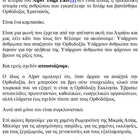
Η ιστορία του
Alper
Tolga
Eker
[1]
δεν είναι απλώς η προσωπική
ιστορία ενός ανθρώπου που εγκατέλειψε το Ισλάμ και βαπτίσθηκε
Ορθόδοξος Χριστιανός.
Είναι ένα καμπανάκι.
Είναι μια φωνή που έρχεται από την απέναντι ακτή του Αιγαίου και
μας λέει κάτι που ίσως δεν θέλουμε να ακούσουμε: Υπάρχουν
άνθρωποι που αναζητούν την Ορθοδοξία. Υπάρχουν άνθρωποι που
διψούν για την αλήθεια της. Υπάρχουν άνθρωποι που ψάχνουν να
βρουν τις ρίζες τους.
Και εμείς σχεδόν
απουσιάζουμε.
Ο ίδιος ο
Alper
ομολογεί ότι, όταν άρχισε να αναζητά την
Ορθοδοξία, δεν μπορούσε να βρει ούτε στοιχειώδες υλικό στα
τουρκικά που να εξηγεί τι είναι η Ορθόδοξη Εκκλησία. Έβρισκε
ιστοσελίδες προτεσταντών, καθολικών, ευαγγελικών οργανώσεων,
αλλά ελάχιστα έως σχεδόν τίποτε από τους Ορθοδόξους.
Αυτό από μόνο του είναι συγκλονιστικό.
Επί αιώνες θρηνούμε για τη χαμένη Ρωμηοσύνη της Μικράς Ασίας.
Μιλούμε για τις αλησμόνητες πατρίδες, για τις χαμένες εκκλησίες,
για τους ξεριζωμούς, για τις γενοκτονίες και τους εξισλαμισμούς.