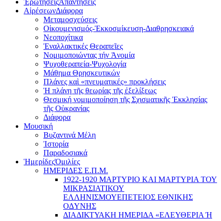
Ἐρωτήσεις
Ἀπαντήσεις
Αἱρέσεων
Διάφορα
Μεταμοσχεύσεις
Οἰκουμενισμός-Ἐκκοσμίκευση-Διαθρησκειακά
Νεοποχίτικα
Ἐναλλακτικές Θεραπεῖες
Νομιμοποιώντας τήν Ἀνομία
Ψυχοθεραπεία-Ψυχολογία
Μάθημα Θρησκευτικών
Πλάνες καὶ «πνευματικές» προκλήσεις
Ἡ πλάνη τῆς θεωρίας τῆς ἐξελίξεως
Θεσμική νομιμοποίηση τῆς Σχισματικῆς Ἐκκλησίας
τῆς Οὐκρανίας
Διάφορα
Μουσική
Βυζαντινά Μέλη
Ἰστορία
Παραδοσιακά
Ἡμερίδες
Ὁμιλίες
ΗΜΕΡΙΔΕΣ Ε.Π.Μ.
1922-1920 ΜΑΡΤΥΡΙΟ ΚΑI ΜΑΡΤΥΡIΑ ΤΟΥ
ΜΙΚΡΑΣΙΑΤΙΚΟΥ
EΛΛΗΝΙΣΜΟΥEΠEΤΕΙΟΣ EΘΝΙΚHΣ
O∆YΝΗΣ
ΔΙΑΔΙΚΤΥΑΚΗ ΗΜΕΡΙΔΑ «EΛΕΥΘΕΡΙΑ Ή