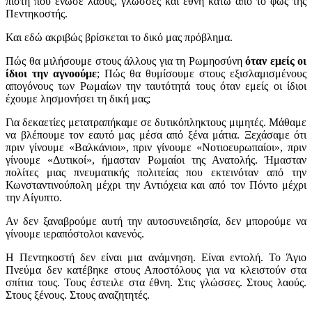
πίστη που ένωσε λαούς, γλώσσες και έθνη κάτω από το φως της
Πεντηκοστής.
Και εδώ ακριβώς βρίσκεται το δικό μας πρόβλημα.
Πώς θα μιλήσουμε στους άλλους για τη Ρωμηοσύνη
όταν εμείς οι
ίδιοι την αγνοούμε
; Πώς θα θυμίσουμε στους εξισλαμισμένους
απογόνους των Ρωμαίων την ταυτότητά τους όταν εμείς οι ίδιοι
έχουμε λησμονήσει τη δική μας;
Για δεκαετίες μετατραπήκαμε σε δυτικόπληκτους μιμητές. Μάθαμε
να βλέπουμε τον εαυτό μας μέσα από ξένα μάτια. Ξεχάσαμε ότι
πριν γίνουμε «Βαλκάνιοι», πριν γίνουμε «Νοτιοευρωπαίοι», πριν
γίνουμε «Δυτικοί», ήμασταν Ρωμαίοι της Ανατολής. Ήμασταν
πολίτες μιας πνευματικής πολιτείας που εκτεινόταν από την
Κωνσταντινούπολη μέχρι την Αντιόχεια και από τον Πόντο μέχρι
την Αίγυπτο.
Αν δεν ξαναβρούμε αυτή την αυτοσυνειδησία, δεν μπορούμε να
γίνουμε ιεραπόστολοι κανενός.
Η Πεντηκοστή δεν είναι μια ανάμνηση. Είναι εντολή. Το Άγιο
Πνεύμα δεν κατέβηκε στους Αποστόλους για να κλειστούν στα
σπίτια τους. Τους έστειλε στα έθνη. Στις γλώσσες. Στους λαούς.
Στους ξένους. Στους αναζητητές.