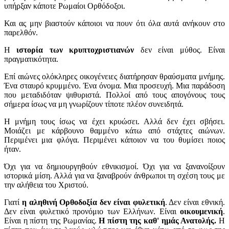
υπήρξαν κάποτε Ρωμαίοι Ορθόδοξοι.
Και ας μην βιαστούν κάποιοι να πουν ότι όλα αυτά ανήκουν στο
παρελθόν.
Η
ιστορία των κρυπτοχριστιανών
δεν είναι μύθος. Είναι
πραγματικότητα.
Επί αιώνες ολόκληρες οικογένειες διατήρησαν θραύσματα μνήμης.
Ένα σταυρό κρυμμένο. Ένα όνομα. Μια προσευχή. Μια παράδοση
που μεταδιδόταν ψιθυριστά. Πολλοί από τους απογόνους τους
σήμερα ίσως να μη γνωρίζουν τίποτε πλέον συνειδητά.
Η μνήμη τους ίσως να έχει κρυώσει. Αλλά δεν έχει σβήσει.
Μοιάζει με κάρβουνο θαμμένο κάτω από στάχτες αιώνων.
Περιμένει μια φλόγα. Περιμένει κάποιον να του θυμίσει ποιος
ήταν.
Όχι για να δημιουργηθούν εθνικισμοί. Όχι για να ξανανοίξουν
ιστορικά μίση. Αλλά για να ξαναβρούν άνθρωποι τη σχέση τους με
την αλήθεια του Χριστού.
Γιατί
η αληθινή Ορθοδοξία δεν είναι φυλετική
. Δεν είναι εθνική.
Δεν είναι φυλετικό προνόμιο των Ελλήνων. Είναι
οικουμενική
.
Είναι η πίστη της Ρωμανίας.
Η πίστη της καθ' ημάς Ανατολής.
Η