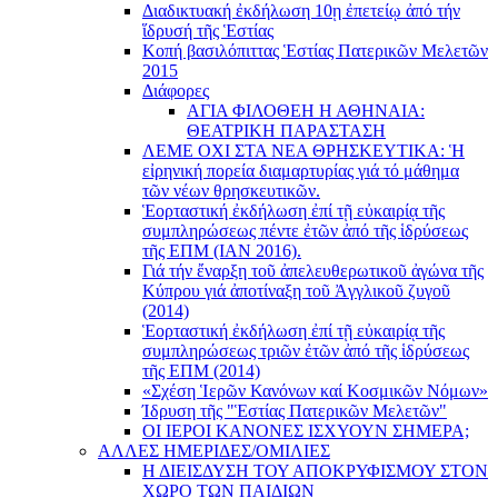
Διαδικτυακή ἐκδήλωση 10ῃ ἐπετείῳ ἀπό τήν
ἵδρυσή τῆς Ἑστίας
Κοπή βασιλόπιττας Ἑστίας Πατερικῶν Μελετῶν
2015
Διάφορες
ΑΓΙΑ ΦΙΛΟΘΕΗ Η ΑΘΗΝΑΙΑ:
ΘΕΑΤΡΙΚΗ ΠΑΡΑΣΤΑΣΗ
ΛΕΜΕ ΟΧΙ ΣΤΑ ΝΕΑ ΘΡΗΣΚΕΥΤΙΚΑ: Ἡ
εἰρηνική πορεία διαμαρτυρίας γιά τό μάθημα
τῶν νέων θρησκευτικῶν.
Ἑορταστική ἐκδήλωση ἐπί τῇ εὐκαιρίᾳ τῆς
συμπληρώσεως πέντε ἐτῶν ἀπό τῆς ἱδρύσεως
τῆς ΕΠΜ (ΙΑΝ 2016).
Γιά τήν ἔναρξη τοῦ ἀπελευθερωτικοῦ ἀγώνα τῆς
Κύπρου γιά ἀποτίναξη τοῦ Ἀγγλικοῦ ζυγοῦ
(2014)
Ἑορταστική ἐκδήλωση ἐπί τῇ εὐκαιρίᾳ τῆς
συμπληρώσεως τριῶν ἐτῶν ἀπό τῆς ἱδρύσεως
τῆς ΕΠΜ (2014)
«Σχέση Ἱερῶν Κανόνων καί Κοσμικῶν Νόμων»
Ίδρυση τῆς "Ἑστίας Πατερικῶν Μελετῶν"
ΟΙ ΙΕΡΟΙ ΚΑΝΟΝΕΣ ΙΣΧΥΟΥΝ ΣΗΜΕΡΑ;
ΑΛΛΕΣ ΗΜΕΡΙΔΕΣ/ΟΜΙΛΙΕΣ
Η ΔΙΕΙΣΔΥΣΗ ΤΟΥ ΑΠΟΚΡΥΦΙΣΜΟΥ ΣΤΟΝ
ΧΩΡΟ ΤΩΝ ΠΑΙΔΙΩΝ