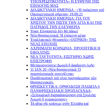
YΠΟΧΡΕΩΤΙΚΟΤΗΤΑ» Η ΕΥΘΥΝΗ ΤΗΣ
EΠΙΛΟΓΗΣ ΜΑΣ
ΔΙΑΔΙΚΤΥΑΚΗ ΗΜΕΡΙΔΑ : «Ἡ πρόκληση τοῦ
Οἰκουμενισμοῦ σήμερα» 19.09.21
ΔΙΑΔΙΚΤΥΑΚΗ ΗΜΕΡΙΔΑ: ΓΙΑ ΤΟΥ
ΧΡΙΣΤΟΥ ΤΗΝ ΠΙΣΤΗ ΤΗΝ ΑΓΙΑ ΚΑΙ ΤΗΣ
ΠΑΤΡΙΔΟΣ ΤΗΝ ΕΛΕΥΘΕΡΙΑ
Yoga; Εὐχαριστῶ δὲν θὰ πάρω!
Νέα Θρησκευτικά: Ἡ ἑπόμενη μέρα
Ἐναλλακτικές Θεραπεῖες:
«ΙΑΤΡΙΚΗ» ΤΗΣ
ΝΕΑΣ ΕΠΟΧΗΣ
ΑΧΡΗΜΑΤΗ ΚΟΙΝΩΝΙΑ, ΠΡΟΟΠΤΙΚΗ Η
ΕΦΙΑΛΤΗΣ;
ΝΕΑ ΤΑΥΤΟΤΗΤΑ: ΕΙΣΙΤΗΡΙΟ ΧΩΡΙΣ
ΕΠΙΣΤΡΟΦΗ
Μεταμοσχεύσεις:
Δωρεά ἤ ἀφαίρεση ζωῆς;
11 ΙΑΝ 20 «Νέα θρησκευτικά: Ὁ
προσηλυτισμός συνεχίζεται»
Προβληματική τοῦ νέου προγράμματος τῶν
Θρησκευτικῶν.
ΘΡΗΣΚΕΥΤΙΚΑ: ΟΡΘΟΔΟΞΗ ΠΑΙΔΕΙΑ ή
ΠΑΝΘΡΗΣΚΕΙΑΚΗ ΠΡΟΠΑΓΑΝΔΑ;
«Σεξουαλικὴ διαπαιδαγώγηση στὰ Σχολεῖα:
Ἀγωγὴ ἢ χειραγώγηση;»
Τά αἴτια τῆς κρίσεως στήν Ἑλλάδα καί