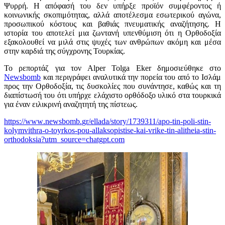
Ψυρρή. Η απόφασή του δεν υπήρξε προϊόν συμφέροντος ή
κοινωνικής σκοπιμότητας, αλλά αποτέλεσμα εσωτερικού αγώνα,
προσωπικού κόστους και βαθιάς πνευματικής αναζήτησης. Η
ιστορία του αποτελεί μια ζωντανή υπενθύμιση ότι η Ορθοδοξία
εξακολουθεί να μιλά στις ψυχές των ανθρώπων ακόμη και μέσα
στην καρδιά της σύγχρονης Τουρκίας.
Το ρεπορτάζ για τον
Alper Tolga Eker
δημοσιεύθηκε στο
Newsbomb
και περιγράφει αναλυτικά την πορεία του από το Ισλάμ
προς την Ορθοδοξία, τις δυσκολίες που συνάντησε, καθώς και τη
διαπίστωσή του ότι υπήρχε ελάχιστο ορθόδοξο υλικό στα τουρκικά
για έναν ειλικρινή αναζητητή της πίστεως.
https
://
www
.
newsbomb
.
gr
/
ellada
/
story
/1739311/
apo
-
tin
-
poli
-
stin
-
kolymvithra
-
o
-
toyrkos
-
pou
-
allaksopistise
-
kai
-
vrike
-
tin
-
alitheia
-
stin
-
orthodoksia
?
utm
_
source
=
chatgpt
.
com