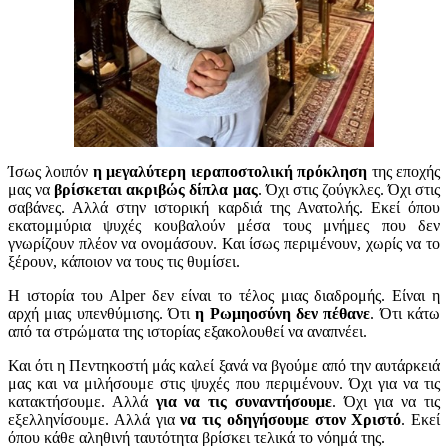
Ίσως λοιπόν
η μεγαλύτερη ιεραποστολική πρόκληση
της εποχής
μας να
βρίσκεται ακριβώς δίπλα μας
. Όχι στις ζούγκλες. Όχι στις
σαβάνες. Αλλά στην ιστορική καρδιά της Ανατολής. Εκεί όπου
εκατομμύρια ψυχές κουβαλούν μέσα τους μνήμες που δεν
γνωρίζουν πλέον να ονομάσουν. Και ίσως περιμένουν, χωρίς να το
ξέρουν, κάποιον να τους τις θυμίσει.
Η ιστορία του
Alper
δεν είναι το τέλος μιας διαδρομής. Είναι η
αρχή μιας υπενθύμισης. Ότι
η Ρωμηοσύνη δεν πέθανε
. Ότι κάτω
από τα στρώματα της ιστορίας εξακολουθεί να αναπνέει.
Και ότι η Πεντηκοστή μάς καλεί ξανά να βγούμε από την αυτάρκειά
μας και να μιλήσουμε στις ψυχές που περιμένουν. Όχι για να τις
κατακτήσουμε. Αλλά
για να τις συναντήσουμε
. Όχι για να τις
εξελληνίσουμε. Αλλά για
να τις οδηγήσουμε στον Χριστό
. Εκεί
όπου κάθε αληθινή ταυτότητα βρίσκει τελικά το νόημά της.