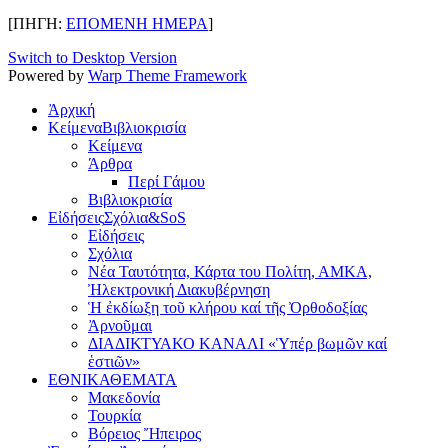
[ΠΗΓΗ:
ΕΠΟΜΕΝΗ ΗΜΕΡΑ
]
Switch to Desktop Version
Powered by
Warp Theme Framework
Ἀρχική
Κείμενα
Βιβλιοκρισία
Κείμενα
Άρθρα
Περί Γάμου
Βιβλιοκρισία
Εἰδήσεις
Σχόλια&SoS
Εἰδήσεις
Σχόλια
Νέα Ταυτότητα, Κάρτα του Πολίτη, ΑΜΚΑ,
Ἠλεκτρονική Διακυβέρνηση
Ἡ ἐκδίωξη τοῦ κλήρου καί τῆς Ὀρθοδοξίας
Ἀρνοῦμαι
ΔΙΑΔΙΚΤΥΑΚΟ ΚΑΝΑΛΙ «Ὑπέρ βωμῶν καί
ἑστιῶν»
ΕΘΝΙΚΑ
ΘΕΜΑΤΑ
Μακεδονία
Τουρκία
Βόρειος Ἤπειρος