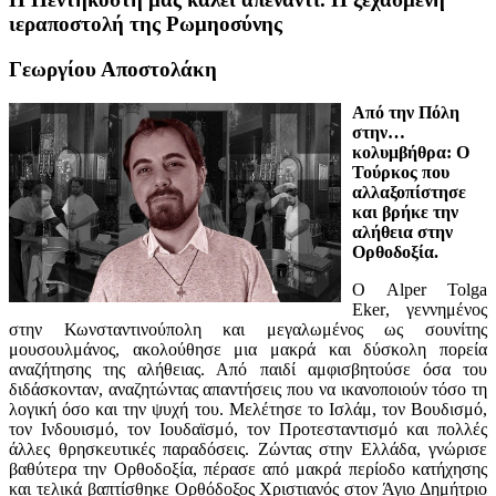
ιεραποστολή της Ρωμηοσύνης
Γεωργίου Αποστολάκη
Από την Πόλη
στην…
κολυμβήθρα: Ο
Τούρκος που
αλλαξοπίστησε
και βρήκε την
αλήθεια στην
Ορθοδοξία.
Ο
Alper Tolga
Eker
, γεννημένος
στην Κωνσταντινούπολη και μεγαλωμένος ως σουνίτης
μουσουλμάνος, ακολούθησε μια μακρά και δύσκολη πορεία
αναζήτησης της αλήθειας. Από παιδί αμφισβητούσε όσα του
διδάσκονταν, αναζητώντας απαντήσεις που να ικανοποιούν τόσο τη
λογική όσο και την ψυχή του. Μελέτησε το Ισλάμ, τον Βουδισμό,
τον Ινδουισμό, τον Ιουδαϊσμό, τον Προτεσταντισμό και πολλές
άλλες θρησκευτικές παραδόσεις. Ζώντας στην Ελλάδα, γνώρισε
βαθύτερα την Ορθοδοξία, πέρασε από μακρά περίοδο κατήχησης
και τελικά βαπτίσθηκε Ορθόδοξος Χριστιανός στον Άγιο Δημήτριο