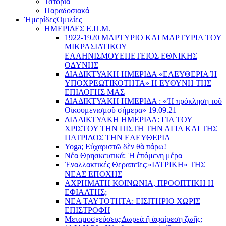
Ἰστορία
Παραδοσιακά
Ἡμερίδες
Ὁμιλίες
ΗΜΕΡΙΔΕΣ Ε.Π.Μ.
1922-1920 ΜΑΡΤΥΡΙΟ ΚΑI ΜΑΡΤΥΡIΑ ΤΟΥ
ΜΙΚΡΑΣΙΑΤΙΚΟΥ
EΛΛΗΝΙΣΜΟΥEΠEΤΕΙΟΣ EΘΝΙΚHΣ
O∆YΝΗΣ
ΔΙΑΔΙΚΤΥΑΚΗ ΗΜΕΡΙΔΑ «EΛΕΥΘΕΡΙΑ Ή
YΠΟΧΡΕΩΤΙΚΟΤΗΤΑ» Η ΕΥΘΥΝΗ ΤΗΣ
EΠΙΛΟΓΗΣ ΜΑΣ
ΔΙΑΔΙΚΤΥΑΚΗ ΗΜΕΡΙΔΑ : «Ἡ πρόκληση τοῦ
Οἰκουμενισμοῦ σήμερα» 19.09.21
ΔΙΑΔΙΚΤΥΑΚΗ ΗΜΕΡΙΔΑ: ΓΙΑ ΤΟΥ
ΧΡΙΣΤΟΥ ΤΗΝ ΠΙΣΤΗ ΤΗΝ ΑΓΙΑ ΚΑΙ ΤΗΣ
ΠΑΤΡΙΔΟΣ ΤΗΝ ΕΛΕΥΘΕΡΙΑ
Yoga; Εὐχαριστῶ δὲν θὰ πάρω!
Νέα Θρησκευτικά: Ἡ ἑπόμενη μέρα
Ἐναλλακτικές Θεραπεῖες:
«ΙΑΤΡΙΚΗ» ΤΗΣ
ΝΕΑΣ ΕΠΟΧΗΣ
ΑΧΡΗΜΑΤΗ ΚΟΙΝΩΝΙΑ, ΠΡΟΟΠΤΙΚΗ Η
ΕΦΙΑΛΤΗΣ;
ΝΕΑ ΤΑΥΤΟΤΗΤΑ: ΕΙΣΙΤΗΡΙΟ ΧΩΡΙΣ
ΕΠΙΣΤΡΟΦΗ
Μεταμοσχεύσεις:
Δωρεά ἤ ἀφαίρεση ζωῆς;