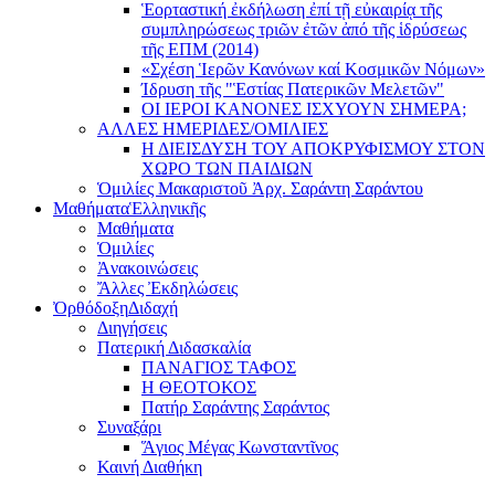
Ἑορταστική ἐκδήλωση ἐπί τῇ εὐκαιρίᾳ τῆς
συμπληρώσεως τριῶν ἐτῶν ἀπό τῆς ἱδρύσεως
τῆς ΕΠΜ (2014)
«Σχέση Ἱερῶν Κανόνων καί Κοσμικῶν Νόμων»
Ίδρυση τῆς "Ἑστίας Πατερικῶν Μελετῶν"
ΟΙ ΙΕΡΟΙ ΚΑΝΟΝΕΣ ΙΣΧΥΟΥΝ ΣΗΜΕΡΑ;
ΑΛΛΕΣ ΗΜΕΡΙΔΕΣ/ΟΜΙΛΙΕΣ
Η ΔΙΕΙΣΔΥΣΗ ΤΟΥ ΑΠΟΚΡΥΦΙΣΜΟΥ ΣΤΟΝ
ΧΩΡΟ ΤΩΝ ΠΑΙΔΙΩΝ
Ὁμιλίες Μακαριστοῦ Ἀρχ. Σαράντη Σαράντου
Μαθήματα
Ἑλληνικῆς
Μαθήματα
Ὁμιλίες
Ἀνακοινώσεις
Ἄλλες Ἐκδηλώσεις
Ὀρθόδοξη
Διδαχή
Διηγήσεις
Πατερική Διδασκαλία
ΠΑΝΑΓΙΟΣ ΤΑΦΟΣ
Η ΘΕΟΤΟΚΟΣ
Πατήρ Σαράντης Σαράντος
Συναξάρι
Ἅγιος Μέγας Κωνσταντῖνος
Καινή Διαθήκη