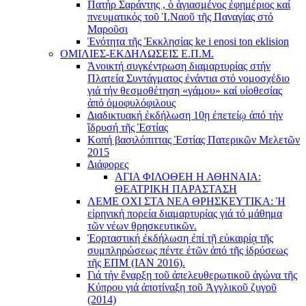
Πατήρ Σαράντης , ὁ ἁγιασμένος ἐφημέριος καί
πνευματικός τοῦ Ἱ.Ναοῦ τῆς Παναγίας στό
Μαροῦσι
Ἑνότητα τῆς Ἐκκλησίας ke i enosi ton eklision
ΟΜΙΛΙΕΣ-ΕΚΔΗΛΩΣΕΙΣ Ε.Π.Μ.
Ἀνοικτή συγκέντρωση διαμαρτυρίας στήν
Πλατεία Συντάγματος ἐνάντια στό νομοσχέδιο
γιά τήν θεσμοθέτηση «γάμου» καί υἱοθεσίας
ἀπό ὁμοφυλόφιλους
Διαδικτυακή ἐκδήλωση 10ῃ ἐπετείῳ ἀπό τήν
ἵδρυσή τῆς Ἑστίας
Κοπή βασιλόπιττας Ἑστίας Πατερικῶν Μελετῶν
2015
Διάφορες
ΑΓΙΑ ΦΙΛΟΘΕΗ Η ΑΘΗΝΑΙΑ:
ΘΕΑΤΡΙΚΗ ΠΑΡΑΣΤΑΣΗ
ΛΕΜΕ ΟΧΙ ΣΤΑ ΝΕΑ ΘΡΗΣΚΕΥΤΙΚΑ: Ἡ
εἰρηνική πορεία διαμαρτυρίας γιά τό μάθημα
τῶν νέων θρησκευτικῶν.
Ἑορταστική ἐκδήλωση ἐπί τῇ εὐκαιρίᾳ τῆς
συμπληρώσεως πέντε ἐτῶν ἀπό τῆς ἱδρύσεως
τῆς ΕΠΜ (ΙΑΝ 2016).
Γιά τήν ἔναρξη τοῦ ἀπελευθερωτικοῦ ἀγώνα τῆς
Κύπρου γιά ἀποτίναξη τοῦ Ἀγγλικοῦ ζυγοῦ
(2014)