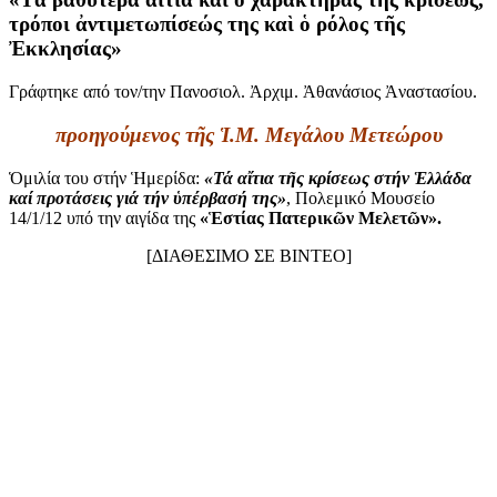
τρόποι ἀντιμετωπίσεώς της καὶ ὁ ρόλος τῆς
Ἐκκλησίας»
Γράφτηκε από τον/την Πανοσιολ. Ἀρχιμ. Ἀθανάσιος Ἀναστασίου.
προηγούμενος τῆς Ἱ.Μ. Μεγάλου Μετεώρου
Ὁμιλία του στήν Ἡμερίδα:
«Τά αἴτια τῆς κρίσεως στήν Ἑλλάδα
καί προτάσεις γιά τήν ὑπέρβασή της»
, Πολεμικό Μουσείο
14/1/12 υπό την αιγίδα της
«Ἑστίας Πατερικῶν Μελετῶν».
[ΔΙΑΘΕΣΙΜΟ ΣΕ ΒΙΝΤΕΟ]