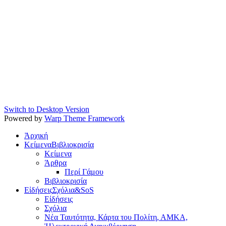
Switch to Desktop Version
Powered by
Warp Theme Framework
Ἀρχική
Κείμενα
Βιβλιοκρισία
Κείμενα
Άρθρα
Περί Γάμου
Βιβλιοκρισία
Εἰδήσεις
Σχόλια&SoS
Εἰδήσεις
Σχόλια
Νέα Ταυτότητα, Κάρτα του Πολίτη, ΑΜΚΑ,