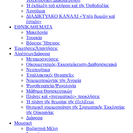
Ἠλεκτρονική Διακυβέρνηση
Ἡ ἐκδίωξη τοῦ κλήρου καί τῆς Ὀρθοδοξίας
Ἀρνοῦμαι
ΔΙΑΔΙΚΤΥΑΚΟ ΚΑΝΑΛΙ «Ὑπέρ βωμῶν καί
ἑστιῶν»
ΕΘΝΙΚΑ
ΘΕΜΑΤΑ
Μακεδονία
Τουρκία
Βόρειος Ἤπειρος
Ἐρωτήσεις
Ἀπαντήσεις
Αἱρέσεων
Διάφορα
Μεταμοσχεύσεις
Οἰκουμενισμός-Ἐκκοσμίκευση-Διαθρησκειακά
Νεοποχίτικα
Ἐναλλακτικές Θεραπεῖες
Νομιμοποιώντας τήν Ἀνομία
Ψυχοθεραπεία-Ψυχολογία
Μάθημα Θρησκευτικών
Πλάνες καὶ «πνευματικές» προκλήσεις
Ἡ πλάνη τῆς θεωρίας τῆς ἐξελίξεως
Θεσμική νομιμοποίηση τῆς Σχισματικῆς Ἐκκλησίας
τῆς Οὐκρανίας
Διάφορα
Μουσική
Βυζαντινά Μέλη