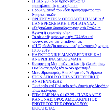
11 ΙΑΝ 20 «Νέα θρησκευτικά: Ὁ
προσηλυτισμός συνεχίζεται»
Προβληματική τοῦ νέου προγράμματος τῶν
Θρησκευτικῶν.
ΘΡΗΣΚΕΥΤΙΚΑ: ΟΡΘΟΔΟΞΗ ΠΑΙΔΕΙΑ ή
ΠΑΝΘΡΗΣΚΕΙΑΚΗ ΠΡΟΠΑΓΑΝΔΑ;
«Σεξουαλικὴ διαπαιδαγώγηση στὰ Σχολεῖα:
Ἀγωγὴ ἢ χειραγώγηση;»
Τά αἴτια τῆς κρίσεως στήν Ἑλλάδα καί
προτάσεις γιά τήν ὑπέρβασή της
«Ἡ Ὀρθοδοξία ἀπέναντι στή σύγχρονη ἄρνηση»
18.05.2019
ΗΛΕΚΤΡΟΝΙΚΗ ΔΙΑΚΥΒΕΡΝΗΣΗ ΚΑΙ
ΑΝΘΡΩΠΙΝΑ ΔΙΚΑΙΩΜΑΤΑ
Κατάργηση Μετρητῶν - τέλος τῆς ἐλευθερίας.
Ὁδεύοντας πρός τόν ὁλοκληρωτισμό
Μετανθρωπισμός: Ἀπειλή για τὸν Ἂνθρωπο
ΣΤΟΝ ΑΠΟΗΧΟ ΤΗΣ ΛΕΙΤΟΥΡΓΙΚΗΣ
ΑΝΑΓΕΝΝΗΣΗΣ
Ἐκκλησία καί Πολιτεία στήν ἐποχή τῆς Μεγάλης
Ἐπανεκκίνησης
ΕΠΜ ΗΜΕΡΙΔΑ 01.02.25 - ΠΑΣΧΑΛΙΟΣ
ΚΑΝΟΝΑΣ: ΟΡΟΣ ΑΜΕΤΑΚΙΝΗΤΟΣ
ΕΝΌΤΗΤΟΣ ΤΗΣ ΟΡΘΟΔΟΞΟΥ
ΕΚΚΛΗΣΊΑΣ