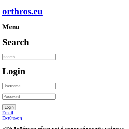
orthros.eu
Menu
Search
Login
Email
Εκτύπωση
«Τὰ βαθύτερα αἴτια καὶ ὁ χαρακτήρας τῆς κρίσεως,