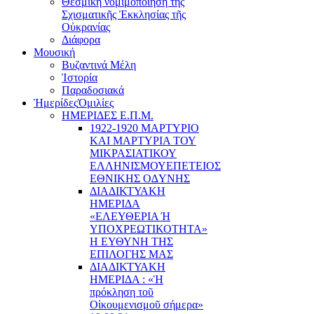
Θεσμική νομιμοποίηση τῆς
Σχισματικῆς Ἐκκλησίας τῆς
Οὐκρανίας
Διάφορα
Μουσική
Βυζαντινά Μέλη
Ἰστορία
Παραδοσιακά
Ἡμερίδες
Ὁμιλίες
ΗΜΕΡΙΔΕΣ Ε.Π.Μ.
1922-1920 ΜΑΡΤΥΡΙΟ
ΚΑI ΜΑΡΤΥΡIΑ ΤΟΥ
ΜΙΚΡΑΣΙΑΤΙΚΟΥ
EΛΛΗΝΙΣΜΟΥEΠEΤΕΙΟΣ
EΘΝΙΚHΣ O∆YΝΗΣ
ΔΙΑΔΙΚΤΥΑΚΗ
ΗΜΕΡΙΔΑ
«EΛΕΥΘΕΡΙΑ Ή
YΠΟΧΡΕΩΤΙΚΟΤΗΤΑ»
Η ΕΥΘΥΝΗ ΤΗΣ
EΠΙΛΟΓΗΣ ΜΑΣ
ΔΙΑΔΙΚΤΥΑΚΗ
ΗΜΕΡΙΔΑ : «Ἡ
πρόκληση τοῦ
Οἰκουμενισμοῦ σήμερα»