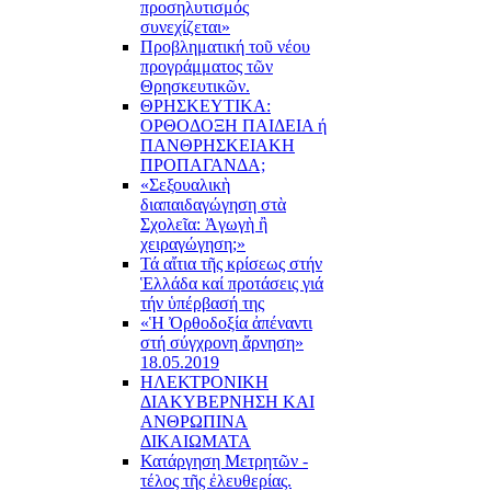
προσηλυτισμός
συνεχίζεται»
Προβληματική τοῦ νέου
προγράμματος τῶν
Θρησκευτικῶν.
ΘΡΗΣΚΕΥΤΙΚΑ:
ΟΡΘΟΔΟΞΗ ΠΑΙΔΕΙΑ ή
ΠΑΝΘΡΗΣΚΕΙΑΚΗ
ΠΡΟΠΑΓΑΝΔΑ;
«Σεξουαλικὴ
διαπαιδαγώγηση στὰ
Σχολεῖα: Ἀγωγὴ ἢ
χειραγώγηση;»
Τά αἴτια τῆς κρίσεως στήν
Ἑλλάδα καί προτάσεις γιά
τήν ὑπέρβασή της
«Ἡ Ὀρθοδοξία ἀπέναντι
στή σύγχρονη ἄρνηση»
18.05.2019
ΗΛΕΚΤΡΟΝΙΚΗ
ΔΙΑΚΥΒΕΡΝΗΣΗ ΚΑΙ
ΑΝΘΡΩΠΙΝΑ
ΔΙΚΑΙΩΜΑΤΑ
Κατάργηση Μετρητῶν -
τέλος τῆς ἐλευθερίας.