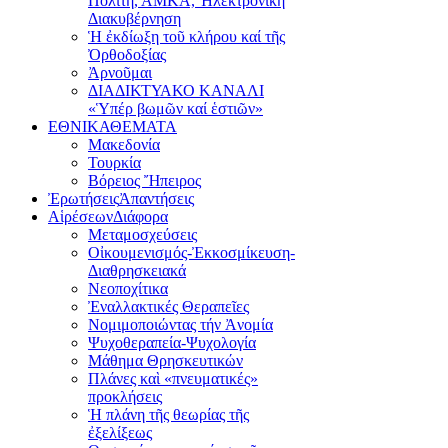
Πολίτη, ΑΜΚΑ, Ἠλεκτρονική
Διακυβέρνηση
Ἡ ἐκδίωξη τοῦ κλήρου καί τῆς
Ὀρθοδοξίας
Ἀρνοῦμαι
ΔΙΑΔΙΚΤΥΑΚΟ ΚΑΝΑΛΙ
«Ὑπέρ βωμῶν καί ἑστιῶν»
ΕΘΝΙΚΑ
ΘΕΜΑΤΑ
Μακεδονία
Τουρκία
Βόρειος Ἤπειρος
Ἐρωτήσεις
Ἀπαντήσεις
Αἱρέσεων
Διάφορα
Μεταμοσχεύσεις
Οἰκουμενισμός-Ἐκκοσμίκευση-
Διαθρησκειακά
Νεοποχίτικα
Ἐναλλακτικές Θεραπεῖες
Νομιμοποιώντας τήν Ἀνομία
Ψυχοθεραπεία-Ψυχολογία
Μάθημα Θρησκευτικών
Πλάνες καὶ «πνευματικές»
προκλήσεις
Ἡ πλάνη τῆς θεωρίας τῆς
ἐξελίξεως