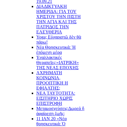
19.09.21
ΔΙΑΔΙΚΤΥΑΚΗ
ΗΜΕΡΙΔΑ: ΓΙΑ ΤΟΥ
ΧΡΙΣΤΟΥ ΤΗΝ ΠΙΣΤΗ
ΤΗΝ ΑΓΙΑ ΚΑΙ ΤΗΣ
ΠΑΤΡΙΔΟΣ ΤΗΝ
ΕΛΕΥΘΕΡΙΑ
Yoga; Εὐχαριστῶ δὲν θὰ
πάρω!
Νέα Θρησκευτικά: Ἡ
ἑπόμενη μέρα
Ἐναλλακτικές
Θεραπεῖες:
«ΙΑΤΡΙΚΗ»
ΤΗΣ ΝΕΑΣ ΕΠΟΧΗΣ
ΑΧΡΗΜΑΤΗ
ΚΟΙΝΩΝΙΑ,
ΠΡΟΟΠΤΙΚΗ Η
ΕΦΙΑΛΤΗΣ;
ΝΕΑ ΤΑΥΤΟΤΗΤΑ:
ΕΙΣΙΤΗΡΙΟ ΧΩΡΙΣ
ΕΠΙΣΤΡΟΦΗ
Μεταμοσχεύσεις:
Δωρεά ἤ
ἀφαίρεση ζωῆς;
11 ΙΑΝ 20 «Νέα
θρησκευτικά: Ὁ