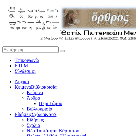
Ἐπικοινωνία
Ε.Π.Μ.
Σύνδεσμοι
Ἀρχική
Κείμενα
Βιβλιοκρισία
Κείμενα
Άρθρα
Περί Γάμου
Βιβλιοκρισία
Εἰδήσεις
Σχόλια&SoS
Εἰδήσεις
Σχόλια
Νέα Ταυτότητα, Κάρτα του