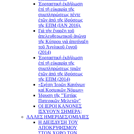
Ἑορταστική ἐκδήλωση
ἐπί τῇ εὐκαιρίᾳ τῆς
συμπληρώσεως πέντε
ἐτῶν ἀπό τῆς ἱδρύσεως
τῆς ΕΠΜ (ΙΑΝ 2016).
Γιά τήν ἔναρξη τοῦ
ἀπελευθερωτικοῦ ἀγώνα
τῆς Κύπρου γιά ἀποτίναξη
τοῦ Ἀγγλικοῦ ζυγοῦ
(2014)
Ἑορταστική ἐκδήλωση
ἐπί τῇ εὐκαιρίᾳ τῆς
συμπληρώσεως τριῶν
ἐτῶν ἀπό τῆς ἱδρύσεως
τῆς ΕΠΜ (2014)
«Σχέση Ἱερῶν Κανόνων
καί Κοσμικῶν Νόμων»
Ίδρυση τῆς "Ἑστίας
Πατερικῶν Μελετῶν"
ΟΙ ΙΕΡΟΙ ΚΑΝΟΝΕΣ
ΙΣΧΥΟΥΝ ΣΗΜΕΡΑ;
ΑΛΛΕΣ ΗΜΕΡΙΔΕΣ/ΟΜΙΛΙΕΣ
Η ΔΙΕΙΣΔΥΣΗ ΤΟΥ
ΑΠΟΚΡΥΦΙΣΜΟΥ
ΣΤΟΝ ΧΩΡΟ ΤΩΝ