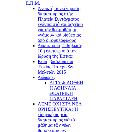
Ε.Π.Μ.
Ἀνοικτή συγκέντρωση
διαμαρτυρίας στήν
Πλατεία Συντάγματος
ἐνάντια στό νομοσχέδιο
γιά τήν θεσμοθέτηση
«γάμου» καί υἱοθεσίας
ἀπό ὁμοφυλόφιλους
Διαδικτυακή ἐκδήλωση
10ῃ ἐπετείῳ ἀπό τήν
ἵδρυσή τῆς Ἑστίας
Κοπή βασιλόπιττας
Ἑστίας Πατερικῶν
Μελετῶν 2015
Διάφορες
ΑΓΙΑ ΦΙΛΟΘΕΗ
Η ΑΘΗΝΑΙΑ:
ΘΕΑΤΡΙΚΗ
ΠΑΡΑΣΤΑΣΗ
ΛΕΜΕ ΟΧΙ ΣΤΑ ΝΕΑ
ΘΡΗΣΚΕΥΤΙΚΑ: Ἡ
εἰρηνική πορεία
διαμαρτυρίας γιά τό
μάθημα τῶν νέων
θρησκευτικῶν.