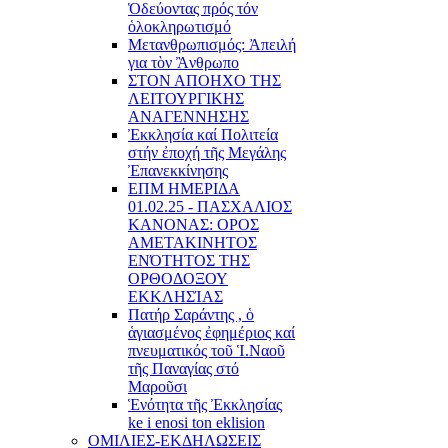
Ὁδεύοντας πρός τόν
ὁλοκληρωτισμό
Μετανθρωπισμός: Ἀπειλή
για τὸν Ἂνθρωπο
ΣΤΟΝ ΑΠΟΗΧΟ ΤΗΣ
ΛΕΙΤΟΥΡΓΙΚΗΣ
ΑΝΑΓΕΝΝΗΣΗΣ
Ἐκκλησία καί Πολιτεία
στήν ἐποχή τῆς Μεγάλης
Ἐπανεκκίνησης
ΕΠΜ ΗΜΕΡΙΔΑ
01.02.25 - ΠΑΣΧΑΛΙΟΣ
ΚΑΝΟΝΑΣ: ΟΡΟΣ
ΑΜΕΤΑΚΙΝΗΤΟΣ
ΕΝΌΤΗΤΟΣ ΤΗΣ
ΟΡΘΟΔΟΞΟΥ
ΕΚΚΛΗΣΊΑΣ
Πατήρ Σαράντης , ὁ
ἁγιασμένος ἐφημέριος καί
πνευματικός τοῦ Ἱ.Ναοῦ
τῆς Παναγίας στό
Μαροῦσι
Ἑνότητα τῆς Ἐκκλησίας
ke i enosi ton eklision
ΟΜΙΛΙΕΣ-ΕΚΔΗΛΩΣΕΙΣ