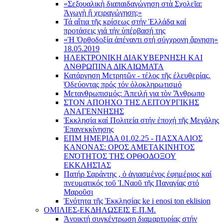
«Σεξουαλικὴ διαπαιδαγώγηση στὰ Σχολεῖα:
Ἀγωγὴ ἢ χειραγώγηση;»
Τά αἴτια τῆς κρίσεως στήν Ἑλλάδα καί
προτάσεις γιά τήν ὑπέρβασή της
«Ἡ Ὀρθοδοξία ἀπέναντι στή σύγχρονη ἄρνηση»
18.05.2019
ΗΛΕΚΤΡΟΝΙΚΗ ΔΙΑΚΥΒΕΡΝΗΣΗ ΚΑΙ
ΑΝΘΡΩΠΙΝΑ ΔΙΚΑΙΩΜΑΤΑ
Κατάργηση Μετρητῶν - τέλος τῆς ἐλευθερίας.
Ὁδεύοντας πρός τόν ὁλοκληρωτισμό
Μετανθρωπισμός: Ἀπειλή για τὸν Ἂνθρωπο
ΣΤΟΝ ΑΠΟΗΧΟ ΤΗΣ ΛΕΙΤΟΥΡΓΙΚΗΣ
ΑΝΑΓΕΝΝΗΣΗΣ
Ἐκκλησία καί Πολιτεία στήν ἐποχή τῆς Μεγάλης
Ἐπανεκκίνησης
ΕΠΜ ΗΜΕΡΙΔΑ 01.02.25 - ΠΑΣΧΑΛΙΟΣ
ΚΑΝΟΝΑΣ: ΟΡΟΣ ΑΜΕΤΑΚΙΝΗΤΟΣ
ΕΝΌΤΗΤΟΣ ΤΗΣ ΟΡΘΟΔΟΞΟΥ
ΕΚΚΛΗΣΊΑΣ
Πατήρ Σαράντης , ὁ ἁγιασμένος ἐφημέριος καί
πνευματικός τοῦ Ἱ.Ναοῦ τῆς Παναγίας στό
Μαροῦσι
Ἑνότητα τῆς Ἐκκλησίας ke i enosi ton eklision
ΟΜΙΛΙΕΣ-ΕΚΔΗΛΩΣΕΙΣ Ε.Π.Μ.
Ἀνοικτή συγκέντρωση διαμαρτυρίας στήν