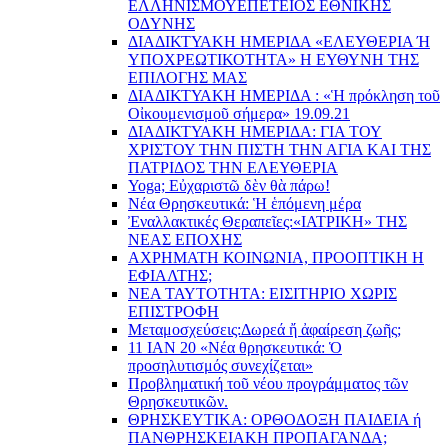
EΛΛΗΝΙΣΜΟΥEΠEΤΕΙΟΣ EΘΝΙΚHΣ
O∆YΝΗΣ
ΔΙΑΔΙΚΤΥΑΚΗ ΗΜΕΡΙΔΑ «EΛΕΥΘΕΡΙΑ Ή
YΠΟΧΡΕΩΤΙΚΟΤΗΤΑ» Η ΕΥΘΥΝΗ ΤΗΣ
EΠΙΛΟΓΗΣ ΜΑΣ
ΔΙΑΔΙΚΤΥΑΚΗ ΗΜΕΡΙΔΑ : «Ἡ πρόκληση τοῦ
Οἰκουμενισμοῦ σήμερα» 19.09.21
ΔΙΑΔΙΚΤΥΑΚΗ ΗΜΕΡΙΔΑ: ΓΙΑ ΤΟΥ
ΧΡΙΣΤΟΥ ΤΗΝ ΠΙΣΤΗ ΤΗΝ ΑΓΙΑ ΚΑΙ ΤΗΣ
ΠΑΤΡΙΔΟΣ ΤΗΝ ΕΛΕΥΘΕΡΙΑ
Yoga; Εὐχαριστῶ δὲν θὰ πάρω!
Νέα Θρησκευτικά: Ἡ ἑπόμενη μέρα
Ἐναλλακτικές Θεραπεῖες:
«ΙΑΤΡΙΚΗ» ΤΗΣ
ΝΕΑΣ ΕΠΟΧΗΣ
ΑΧΡΗΜΑΤΗ ΚΟΙΝΩΝΙΑ, ΠΡΟΟΠΤΙΚΗ Η
ΕΦΙΑΛΤΗΣ;
ΝΕΑ ΤΑΥΤΟΤΗΤΑ: ΕΙΣΙΤΗΡΙΟ ΧΩΡΙΣ
ΕΠΙΣΤΡΟΦΗ
Μεταμοσχεύσεις:
Δωρεά ἤ ἀφαίρεση ζωῆς;
11 ΙΑΝ 20 «Νέα θρησκευτικά: Ὁ
προσηλυτισμός συνεχίζεται»
Προβληματική τοῦ νέου προγράμματος τῶν
Θρησκευτικῶν.
ΘΡΗΣΚΕΥΤΙΚΑ: ΟΡΘΟΔΟΞΗ ΠΑΙΔΕΙΑ ή
ΠΑΝΘΡΗΣΚΕΙΑΚΗ ΠΡΟΠΑΓΑΝΔΑ;