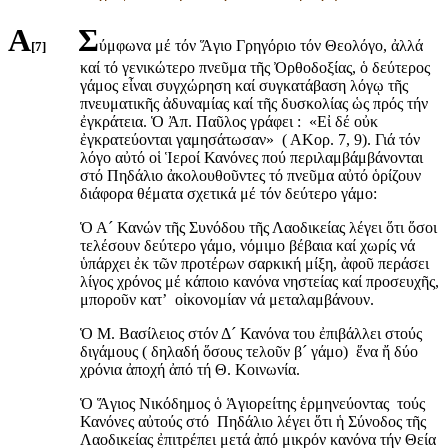
Α
Σ
ύμφωνα μέ τόν Ἅγιο Γρηγόριο τόν Θεολόγο, ἀλλά
[7]
καί τό γενικώτερο πνεῦμα τῆς Ὀρθοδοξίας, ὁ δεύτερος
γάμος εἶναι συγχώρηση καί συγκατάβαση λόγῳ τῆς
πνευματικῆς ἀδυναμίας καί τῆς δυσκολίας ὡς πρός τήν
ἐγκράτεια. Ὁ Ἀπ. Παῦλος γράφει : «Εἰ δέ οὐκ
ἐγκρατεύονται γαμησάτωσαν» ( ΑΚορ. 7, 9). Γιά τόν
λόγο αὐτό οἱ Ἱεροί Κανόνες πού περιλαμβάμβάνονται
στό Πηδάλιο ἀκολουθοῦντες τό πνεῦμα αὐτό ὁρίζουν
διάφορα θέματα σχετικά μέ τόν δεύτερο γάμο:
Ὁ Α´ Κανών τῆς Συνόδου τῆς Λαοδικείας λέγει ὅτι ὅσοι
τελέσουν δεύτερο γάμο, νόμιμο βέβαια καί χωρίς νά
ὑπάρχει ἐκ τῶν προτέρων σαρκική μίξη, ἀφοῦ περάσει
λίγος χρόνος μέ κάποιο κανόνα νηστείας καί προσευχῆς,
μποροῦν κατ’ οἰκονομίαν νά μεταλαμβάνουν.
Ὁ Μ. Βασίλειος στόν Δ´ Κανόνα του ἐπιβάλλει στούς
διγάμους ( δηλαδή ὅσους τελοῦν β´ γάμο) ἕνα ἤ δύο
χρόνια ἀποχή ἀπό τή Θ. Κοινωνία.
Ὁ Ἅγιος Νικόδημος ὁ Ἁγιορείτης ἑρμηνεύοντας τούς
Κανόνες αὐτούς στό Πηδάλιο λέγει ὅτι ἡ Σύνοδος τῆς
Λαοδικείας ἐπιτρέπει μετά ἀπό μικρόν κανόνα τήν Θεία