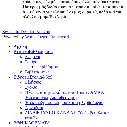
χαϊδεύουν, δέν μᾶς κανακεύουν, ἀλλά σάν ὑπεύθυνοι
Πατέρες μᾶς διδάσκουν τά πρέποντα καί ἐπιτάσσουν τά
συμφέροντα γιά τόν καθένα μας χωριστά, ἀλλά καί γιά
ὁλόκληρη τήν Ἐκκλησία.
Switch to Desktop Version
Powered by
Warp Theme Framework
Ἀρχική
Κείμενα
Βιβλιοκρισία
Κείμενα
Άρθρα
Περί Γάμου
Βιβλιοκρισία
Εἰδήσεις
Σχόλια&SoS
Εἰδήσεις
Σχόλια
Νέα Ταυτότητα, Κάρτα του Πολίτη, ΑΜΚΑ,
Ἠλεκτρονική Διακυβέρνηση
Ἡ ἐκδίωξη τοῦ κλήρου καί τῆς Ὀρθοδοξίας
Ἀρνοῦμαι
ΔΙΑΔΙΚΤΥΑΚΟ ΚΑΝΑΛΙ «Ὑπέρ βωμῶν καί
ἑστιῶν»
ΕΘΝΙΚΑ
ΘΕΜΑΤΑ