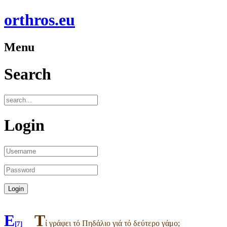
orthros.eu
Menu
Search
Login
E
Τ
ί γράφει τό Πηδάλιο γιά τό δεύτερο γάμο;
[7]