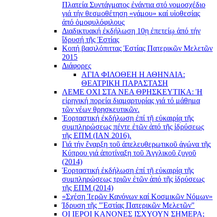
Πλατεία Συντάγματος ἐνάντια στό νομοσχέδιο
γιά τήν θεσμοθέτηση «γάμου» καί υἱοθεσίας
ἀπό ὁμοφυλόφιλους
Διαδικτυακή ἐκδήλωση 10ῃ ἐπετείῳ ἀπό τήν
ἵδρυσή τῆς Ἑστίας
Κοπή βασιλόπιττας Ἑστίας Πατερικῶν Μελετῶν
2015
Διάφορες
ΑΓΙΑ ΦΙΛΟΘΕΗ Η ΑΘΗΝΑΙΑ:
ΘΕΑΤΡΙΚΗ ΠΑΡΑΣΤΑΣΗ
ΛΕΜΕ ΟΧΙ ΣΤΑ ΝΕΑ ΘΡΗΣΚΕΥΤΙΚΑ: Ἡ
εἰρηνική πορεία διαμαρτυρίας γιά τό μάθημα
τῶν νέων θρησκευτικῶν.
Ἑορταστική ἐκδήλωση ἐπί τῇ εὐκαιρίᾳ τῆς
συμπληρώσεως πέντε ἐτῶν ἀπό τῆς ἱδρύσεως
τῆς ΕΠΜ (ΙΑΝ 2016).
Γιά τήν ἔναρξη τοῦ ἀπελευθερωτικοῦ ἀγώνα τῆς
Κύπρου γιά ἀποτίναξη τοῦ Ἀγγλικοῦ ζυγοῦ
(2014)
Ἑορταστική ἐκδήλωση ἐπί τῇ εὐκαιρίᾳ τῆς
συμπληρώσεως τριῶν ἐτῶν ἀπό τῆς ἱδρύσεως
τῆς ΕΠΜ (2014)
«Σχέση Ἱερῶν Κανόνων καί Κοσμικῶν Νόμων»
Ίδρυση τῆς "Ἑστίας Πατερικῶν Μελετῶν"
ΟΙ ΙΕΡΟΙ ΚΑΝΟΝΕΣ ΙΣΧΥΟΥΝ ΣΗΜΕΡΑ;