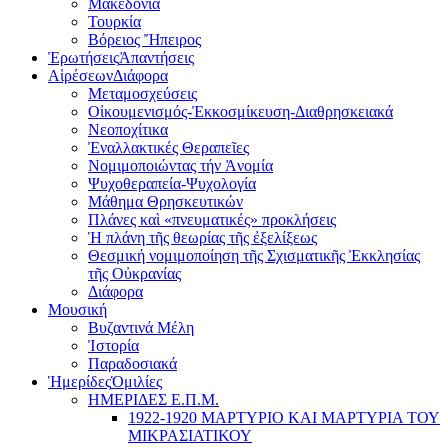
Μακεδονία
Τουρκία
Βόρειος Ἤπειρος
Ἐρωτήσεις
Ἀπαντήσεις
Αἱρέσεων
Διάφορα
Μεταμοσχεύσεις
Οἰκουμενισμός-Ἐκκοσμίκευση-Διαθρησκειακά
Νεοποχίτικα
Ἐναλλακτικές Θεραπεῖες
Νομιμοποιώντας τήν Ἀνομία
Ψυχοθεραπεία-Ψυχολογία
Μάθημα Θρησκευτικών
Πλάνες καὶ «πνευματικές» προκλήσεις
Ἡ πλάνη τῆς θεωρίας τῆς ἐξελίξεως
Θεσμική νομιμοποίηση τῆς Σχισματικῆς Ἐκκλησίας
τῆς Οὐκρανίας
Διάφορα
Μουσική
Βυζαντινά Μέλη
Ἰστορία
Παραδοσιακά
Ἡμερίδες
Ὁμιλίες
ΗΜΕΡΙΔΕΣ Ε.Π.Μ.
1922-1920 ΜΑΡΤΥΡΙΟ ΚΑI ΜΑΡΤΥΡIΑ ΤΟΥ
ΜΙΚΡΑΣΙΑΤΙΚΟΥ