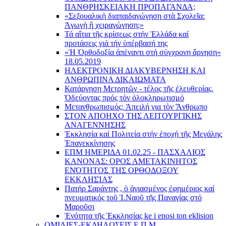
ΠΑΝΘΡΗΣΚΕΙΑΚΗ ΠΡΟΠΑΓΑΝΔΑ;
«Σεξουαλικὴ διαπαιδαγώγηση στὰ Σχολεῖα:
Ἀγωγὴ ἢ χειραγώγηση;»
Τά αἴτια τῆς κρίσεως στήν Ἑλλάδα καί
προτάσεις γιά τήν ὑπέρβασή της
«Ἡ Ὀρθοδοξία ἀπέναντι στή σύγχρονη ἄρνηση»
18.05.2019
ΗΛΕΚΤΡΟΝΙΚΗ ΔΙΑΚΥΒΕΡΝΗΣΗ ΚΑΙ
ΑΝΘΡΩΠΙΝΑ ΔΙΚΑΙΩΜΑΤΑ
Κατάργηση Μετρητῶν - τέλος τῆς ἐλευθερίας.
Ὁδεύοντας πρός τόν ὁλοκληρωτισμό
Μετανθρωπισμός: Ἀπειλή για τὸν Ἂνθρωπο
ΣΤΟΝ ΑΠΟΗΧΟ ΤΗΣ ΛΕΙΤΟΥΡΓΙΚΗΣ
ΑΝΑΓΕΝΝΗΣΗΣ
Ἐκκλησία καί Πολιτεία στήν ἐποχή τῆς Μεγάλης
Ἐπανεκκίνησης
ΕΠΜ ΗΜΕΡΙΔΑ 01.02.25 - ΠΑΣΧΑΛΙΟΣ
ΚΑΝΟΝΑΣ: ΟΡΟΣ ΑΜΕΤΑΚΙΝΗΤΟΣ
ΕΝΌΤΗΤΟΣ ΤΗΣ ΟΡΘΟΔΟΞΟΥ
ΕΚΚΛΗΣΊΑΣ
Πατήρ Σαράντης , ὁ ἁγιασμένος ἐφημέριος καί
πνευματικός τοῦ Ἱ.Ναοῦ τῆς Παναγίας στό
Μαροῦσι
Ἑνότητα τῆς Ἐκκλησίας ke i enosi ton eklision
ΟΜΙΛΙΕΣ-ΕΚΔΗΛΩΣΕΙΣ Ε.Π.Μ.