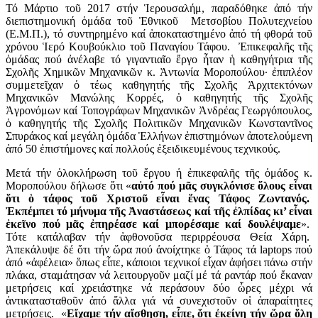
Τό Μάρτιο τοῦ 2017 στήν Ἱερουσαλήμ, παραδόθηκε ἀπό τήν
διεπιστημο­νική ὁμάδα τοῦ Ἐθνικοῦ Μετσοβίου Πολυτεχνείου
(Ε.Μ.Π.), τό συντηρημένο καί ἀποκαταστημένο ἀπό τή φθορά τοῦ
χρόνου Ἱερό Κουβούκλιο τοῦ Παναγίου Τάφου. Ἐπικεφαλῆς τῆς
ὁμάδας πού ἀνέλαβε τό γιγαντιαῖο ἔργο ἦταν ἡ καθηγή­τρια τῆς
Σχολῆς Χημικῶν Μηχανικῶν κ. Ἀντωνία Μοροπούλου· ἐπιπλέον
συμμετεῖχαν ὁ τέως καθηγητής τῆς Σχολῆς Ἀρχιτεκτόνων
Μηχανικῶν Μανώλης Κορρές, ὁ καθηγητής τῆς Σχολῆς
Ἀγρονόμων καί Τοπογράφων Μηχανικῶν Ἀνδρέας Γεωργόπουλος,
ὁ καθηγητής τῆς Σχολῆς Πολιτικῶν Μηχανικῶν Κωνσταντῖνος
Σπυράκος καί μεγάλη ὁμάδα Ἑλλήνων ἐπιστημόνων ἀποτελούμενη
ἀπό 50 ἐπιστήμονες καί πολλούς ἐξειδικευμένους τεχνικούς.
Μετά τήν ὁλοκλήρω­ση τοῦ ἔργου ἡ ἐπικεφαλῆς τῆς ὁμάδος κ.
Μοροπούλου δήλωσε ὅτι «
αὐτό πού μᾶς συγκλόνισε ὅλους εἶναι
ὅτι ὁ τάφος τοῦ Χριστοῦ εἶναι ἕνας Τάφος Ζωντανός.
Ἐκπέμπει τό μήνυμα τῆς Ἀναστάσεως καί τῆς ἐλπίδας κι’ εἶναι
ἐκεῖνο πού μᾶς ἐπηρέασε καί μπορέσαμε καί δουλέψαμε
».
Τότε κατάλαβαν τήν ἀφθονοῦσα περιρρέουσα Θεία Χάρη.
Ἀπεκάλυψε δέ ὅτι τήν ὥρα πού ἀνοίχτηκε ὁ Τάφος τά laptops πού
ἀπό «ἀφέλεια» ὅπως εἶπε, κάποιοι τεχνικοί εἶχαν ἀφήσει πάνω στήν
πλάκα, σταμάτησαν νά λειτουργοῦν μαζί μέ τά ραντάρ πού ἔκαναν
μετρήσεις καί χρειάστηκε νά περάσουν δύο ὧρες μέχρι νά
ἀντικατασταθοῦν ἀπό ἄλλα γιά νά συνεχιστοῦν οἱ ἀπαραίτητες
μετρήσεις. «
Εἴχαμε τήν αἴσθηση, εἶπε, ὅτι ἐκείνη τήν ὥρα ὅλη