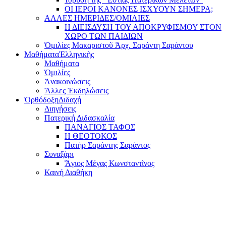
ΟΙ ΙΕΡΟΙ ΚΑΝΟΝΕΣ ΙΣΧΥΟΥΝ ΣΗΜΕΡΑ;
ΑΛΛΕΣ ΗΜΕΡΙΔΕΣ/ΟΜΙΛΙΕΣ
Η ΔΙΕΙΣΔΥΣΗ ΤΟΥ ΑΠΟΚΡΥΦΙΣΜΟΥ ΣΤΟΝ
ΧΩΡΟ ΤΩΝ ΠΑΙΔΙΩΝ
Ὁμιλίες Μακαριστοῦ Ἀρχ. Σαράντη Σαράντου
Μαθήματα
Ἑλληνικῆς
Μαθήματα
Ὁμιλίες
Ἀνακοινώσεις
Ἄλλες Ἐκδηλώσεις
Ὀρθόδοξη
Διδαχή
Διηγήσεις
Πατερική Διδασκαλία
ΠΑΝΑΓΙΟΣ ΤΑΦΟΣ
Η ΘΕΟΤΟΚΟΣ
Πατήρ Σαράντης Σαράντος
Συναξάρι
Ἅγιος Μέγας Κωνσταντῖνος
Καινή Διαθήκη