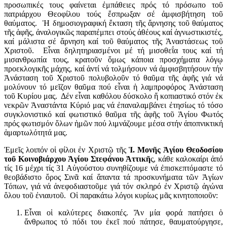
προσωπικές τους φαίνεται ἐμπάθειες πρός τό πρόσωπο τοῦ
πατριάρχου Θεοφίλου τούς ἔσπρω­ξαν σέ ἀμφισβήτηση τοῦ
θαύματος. Ἡ δημοσιογραφική ἔκταση τῆς ἄρνησης τοῦ θαύματος
τῆς ἁφῆς, ἀναλογικῶς παραπέμπει στούς ἀθέους καί ἀγνωστικιστές,
καί μάλιστα σέ ἄρνηση καί τοῦ θαύματος τῆς Ἀναστάσεως τοῦ
Χριστοῦ. Εἶναι δηλητηριασμένοι μέ τή μισοθεΐα τους καί τή
μισανθρωπία τους, κρατοῦν ὅμως κάποια προσχήματα λόγῳ
προεκλογικῆς μάχης, καί ἀντί νά τολμήσουν νά ἀμφισβητήσουν τήν
Ἀνάσταση τοῦ Χριστοῦ πολυβολοῦν τό θαῦμα τῆς ἁφῆς γιά νά
μολύνουν τό μεῖζον θαῦμα πού εἶναι ἡ λαμπροφόρος Ἀνάσταση
τοῦ Κυρίου μας. Δέν εἶναι καθόλου δύσκολο ἤ κοπιαστικό στόν ἐκ
νεκρῶν Ἀναστάντα Κύριό μας νά ἐπαναλαμβάνει ἐτησίως τό τόσο
συγκλονιστικό καί φωτιστικό θαῦμα τῆς ἁφῆς τοῦ Ἁγίου Φωτός
πρός φωτισμόν ὅλων ἡμῶν πού λιμνάζουμε μέσα στήν ἀποπνικτική
ἁμαρτωλότητά μας.
Ἐμεῖς λοιπόν οἱ φίλοι ἐν Χριστῷ τῆς
Ἱ. Μονῆς Ἁγίου Θεοδοσίου
τοῦ Κοινοβιάρχου Ἁγίου Στεφάνου Ἀττικῆ
ς, κάθε καλοκαίρι ἀπό
τίς 16 μέχρι τίς 31 Αὐγούστου συνηθίζουμε νά ἐπισκεπτόμαστε τό
θεοβάδιστο ὄρος Σινᾶ καί ἅπαντα τά προσκυνήματα τῶν Ἁγίων
Τόπων, γιά νά ἀνεφοδιαστοῦμε γιά τόν σκληρό ἐν Χριστῷ ἀγώνα
ὅλου τοῦ ἐνιαυτοῦ. Οἱ παρακάτω λόγοι κυρίως μᾶς κινητοποιοῦν:
Εἶναι οἱ καλύτερες διακοπές. Ἄν μία φορά πατήσει ὁ
ἄνθρωπος τό πόδι του ἐκεῖ πού πάτησε, θαυματούργησε,