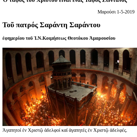
Μαρούσι 1-5-2019
Τοῦ πατρός Σαράντη Σαράντου
ἐφημερίου τοῦ Ἱ.Ν.Κοιμήσεως Θεοτόκου Ἀμαρουσίου
Ἀγαπητοί ἐν Χριστῷ ἀδελφοί καί ἀγαπητές ἐν Χριστῷ ἀδελφές.