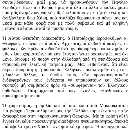
συνταξιδεύσουν μαζί μας, νά προσκυνήσουν τόν Πανάγιο
Ζωοδόχο Τάφο τοῦ Κυρίου μας καί ὅλα τά ἄλλα προσκυνήματα
πού μᾶς ἀναμένουν γιά νά μᾶς ἐμπλουτίσουν μέ τήν ἀκένωτη καί
ἀνεξάντλητη θεία Χάρη, πού σταλάζει θεραπευτικά πάνω μας καί
μέσα μας κάθε φορά πού μέ πολύ σεβασμό καί μέ ἀληθινή
μετάνοια πέφτουμε καί τά προσκυνοῦμε.
Ἡ Αὐτοῦ Θειοτάτη Μακαριότης, ὁ Πατριάρχης Ἱεροσολύμων κ.
Θεό­φιλος, οἱ ἅγιοι περί αὐτόν Ἀρχιερεῖς, οἱ σεβαστοί πατέρες, οἱ
φύλακες τῶν ἱερῶν μοναδικῶν ἀνά τήν οἰκουμένη προσκυνημάτων
μᾶς χιλιοευχα­ριστοῦν, πού κατ’ ἔτος πενήντα προσκυνητές, καί ὄχι
μόνο, δίνουμε τό παρόν στήν ἀλλοδαπή ἀπό τή στενάζουσα καί
σταυρούμενη ἑλληνική πατρίδα μας. Μᾶς βεβαιώνουν ὅτι εἶναι
ἄκρως ἀπαραίτητη ἡ παρουσία Ἑλλήνων προσκυνητῶν ἐν μέσῳ
χιλιάδων ἄλλων, οἱ ὁποῖοι ἐκτός τῶν προσκυνηματικῶν
ἐνδιαφερόντων τους ἐνδέχεται νά ὑποκρύ­πτουν καί ἄλλους
σκοπούς μή συμβατούς πρός τά «συμφέροντα» τοῦ Ἑλληνικοῦ
ὀρθοδόξου Πατριαρχείου καί τῶν ἐντελῶς θεανθρωπίνων
δραστηριο­τήτων του.
Ὁ χαιρετισμός, ἡ ὁμιλία καί τό κατευόδιο τοῦ Μακαριωτάτου
Πατριάρ­χου Ἱεροσολύμων πρός τήν Ἑλλάδα κορυφώνεται μέ τήν
ἀναφορά του στήν «προσκυ­νηματική Θεωρία». Μέ τή φράση αὐτή
ἐννοεῖ ὅτι κάθε προσκυνητής οἱασδήποτε πνευματικότητος, ἀποκτᾶ
μιά ὑψηλότερη ἐν Χριστῷ πνευματική ἐμπει­ρία. Ἡ περιήγηση καί