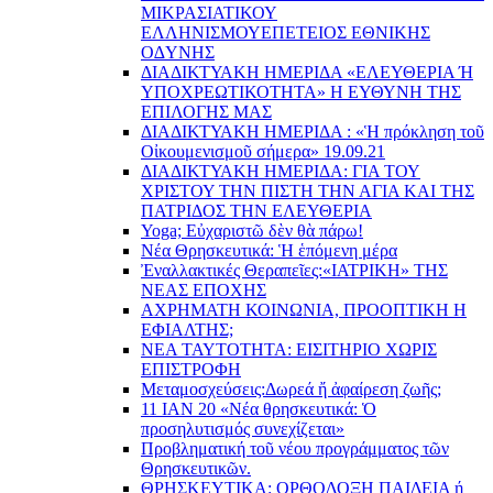
ΜΙΚΡΑΣΙΑΤΙΚΟΥ
EΛΛΗΝΙΣΜΟΥEΠEΤΕΙΟΣ EΘΝΙΚHΣ
O∆YΝΗΣ
ΔΙΑΔΙΚΤΥΑΚΗ ΗΜΕΡΙΔΑ «EΛΕΥΘΕΡΙΑ Ή
YΠΟΧΡΕΩΤΙΚΟΤΗΤΑ» Η ΕΥΘΥΝΗ ΤΗΣ
EΠΙΛΟΓΗΣ ΜΑΣ
ΔΙΑΔΙΚΤΥΑΚΗ ΗΜΕΡΙΔΑ : «Ἡ πρόκληση τοῦ
Οἰκουμενισμοῦ σήμερα» 19.09.21
ΔΙΑΔΙΚΤΥΑΚΗ ΗΜΕΡΙΔΑ: ΓΙΑ ΤΟΥ
ΧΡΙΣΤΟΥ ΤΗΝ ΠΙΣΤΗ ΤΗΝ ΑΓΙΑ ΚΑΙ ΤΗΣ
ΠΑΤΡΙΔΟΣ ΤΗΝ ΕΛΕΥΘΕΡΙΑ
Yoga; Εὐχαριστῶ δὲν θὰ πάρω!
Νέα Θρησκευτικά: Ἡ ἑπόμενη μέρα
Ἐναλλακτικές Θεραπεῖες:
«ΙΑΤΡΙΚΗ» ΤΗΣ
ΝΕΑΣ ΕΠΟΧΗΣ
ΑΧΡΗΜΑΤΗ ΚΟΙΝΩΝΙΑ, ΠΡΟΟΠΤΙΚΗ Η
ΕΦΙΑΛΤΗΣ;
ΝΕΑ ΤΑΥΤΟΤΗΤΑ: ΕΙΣΙΤΗΡΙΟ ΧΩΡΙΣ
ΕΠΙΣΤΡΟΦΗ
Μεταμοσχεύσεις:
Δωρεά ἤ ἀφαίρεση ζωῆς;
11 ΙΑΝ 20 «Νέα θρησκευτικά: Ὁ
προσηλυτισμός συνεχίζεται»
Προβληματική τοῦ νέου προγράμματος τῶν
Θρησκευτικῶν.
ΘΡΗΣΚΕΥΤΙΚΑ: ΟΡΘΟΔΟΞΗ ΠΑΙΔΕΙΑ ή