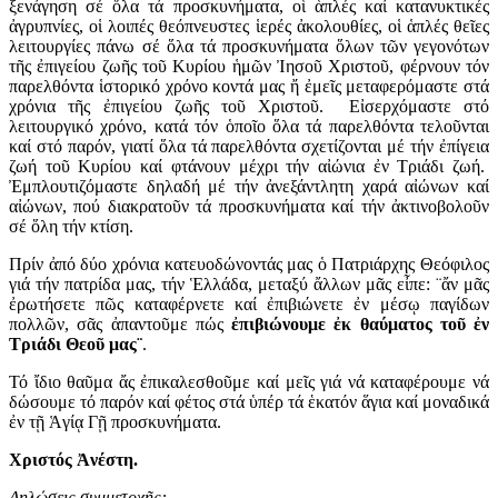
ξενάγηση σέ ὅλα τά προσκυνήματα, οἱ ἁπλές καί κατανυκτικές
ἀγρυπνίες, οἱ λοιπές θεόπνευ­στες ἱερές ἀκολουθίες, οἱ ἁπλές θεῖες
λειτουργίες πάνω σέ ὅλα τά προσκυνήματα ὅλων τῶν γεγο­νότων
τῆς ἐπιγείου ζωῆς τοῦ Κυρίου ἡμῶν Ἰησοῦ Χριστοῦ, φέρνουν τόν
παρελθόντα ἱστορικό χρόνο κοντά μας ἤ ἐμεῖς μεταφερόμαστε στά
χρόνια τῆς ἐπιγείου ζωῆς τοῦ Χριστοῦ. Εἰσερχόμαστε στό
λειτουργικό χρόνο, κατά τόν ὁποῖο ὅλα τά παρελθόντα τελοῦνται
καί στό παρόν, γιατί ὅλα τά παρελθόντα σχετίζονται μέ τήν ἐπίγεια
ζωή τοῦ Κυρίου καί φτάνουν μέχρι τήν αἰώνια ἐν Τριάδι ζωή.
Ἐμπλουτιζόμαστε δηλαδή μέ τήν ἀνεξάντλητη χαρά αἰώνων καί
αἰώνων, πού διακρατοῦν τά προσκυνήματα καί τήν ἀκτινοβολοῦν
σέ ὅλη τήν κτίση.
Πρίν ἀπό δύο χρόνια κατευοδώνοντάς μας ὁ Πατριάρχης Θεόφιλος
γιά τήν πατρίδα μας, τήν Ἑλλάδα, μεταξύ ἄλλων μᾶς εἶπε: ¨ἄν μᾶς
ἐρωτήσετε πῶς καταφέρνετε καί ἐπιβιώνετε ἐν μέσῳ παγίδων
πολλῶν, σᾶς ἀπαντοῦμε πώς
ἐπιβιώνουμε ἐκ θαύματος
τοῦ ἐν
Τριάδι Θεοῦ μας¨
.
Τό ἴδιο θαῦμα ἄς ἐπικαλεσθοῦμε καί μεῖς γιά νά καταφέρουμε νά
δώσουμε τό παρόν καί φέτος στά ὑπέρ τά ἑκατόν ἅγια καί μοναδικά
ἐν τῇ Ἁγίᾳ Γῇ προσκυνήματα.
Χριστός Ἀνέστη.
Δηλώσεις συμμετοχῆς: