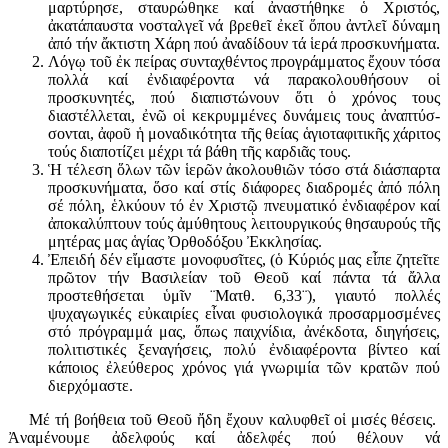
μαρτύρησε, σταυρώθηκε καί ἀναστήθηκε ὁ Χριστός,
ἀκατάπαυστα νοσταλγεῖ νά βρεθεῖ ἐκεῖ ὅπου ἀντλεῖ δύναμη
ἀπό τήν ἄκτιστη Χάρη πού ἀναδίδουν τά ἱερά προσκυνή­ματα.
Λόγῳ τοῦ ἐκ πείρας συνταχθέντος προγράμματος ἔχουν τόσα
πολλά καί ἐνδιαφέροντα νά παρακολουθήσουν οἱ
προσκυνητές, πού διαπιστώ­νουν ὅτι ὁ χρόνος τους
διαστέλλεται, ἐνῶ οἱ κεκρυμμένες δυνάμεις τους ἀναπτύσ­
σονται, ἀφοῦ ἡ μοναδικότητα τῆς θείας ἁγιοταφιτικῆς χάριτος
τούς διαποτίζει μέχρι τά βάθη τῆς καρδιᾶς τους.
Ἡ τέλεση ὅλων τῶν ἱερῶν ἀκολουθιῶν τόσο στά διάσπαρτα
προσκυ­νή­ματα, ὅσο καί στίς διάφορες διαδρομές ἀπό πόλη
σέ πόλη, ἑλκύουν τό ἐν Χριστῷ πνευματικό ἐνδιαφέρον καί
ἀποκαλύπτουν τούς ἀμύθητους λειτουργικούς θησαυρούς τῆς
μητέρας μας ἁγίας Ὀρθοδόξου Ἐκκλησίας.
Ἐπειδή δέν εἴμαστε μονοφυσῖτες, (ὁ Κύριός μας εἶπε ζητεῖτε
πρῶτον τήν Βασιλείαν τοῦ Θεοῦ καί πάντα τά ἄλλα
προστεθήσεται ὑμῖν ¨Ματθ. 6,33¨), γιαυτό πολλές
ψυχαγωγικές εὐκαιρίες εἶναι φυσιολογικά προσαρ­μο­σμέ­νες
στό πρόγραμμά μας, ὅπως παιχνίδια, ἀνέκδοτα, διηγήσεις,
πολιτιστι­κές ξεναγήσεις, πολύ ἐνδιαφέροντα βίντεο καί
κάποιος ἐλεύ­θερος χρόνος γιά γνωριμία τῶν κρατῶν πού
διερχόμαστε.
Μέ τή βοήθεια τοῦ Θεοῦ ἤδη ἔχουν καλυφθεῖ οἱ μισές θέσεις.
Ἀναμέ­νουμε ἀδελφούς καί ἀδελφές πού θέλουν νά