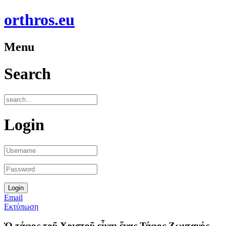
orthros.eu
Menu
Search
Login
Email
Εκτύπωση
Ὁ τάφος τοῦ Χριστοῦ εἶναι ἕνας Τάφος Ζωντανός