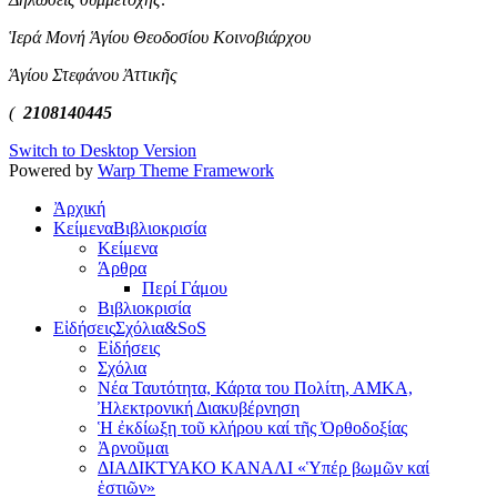
Ἱερά Μονή Ἁγίου Θεοδοσίου Κοινοβιάρχου
Ἁγίου Στεφάνου Ἀττικῆς
(
2108140445
Switch to Desktop Version
Powered by
Warp Theme Framework
Ἀρχική
Κείμενα
Βιβλιοκρισία
Κείμενα
Άρθρα
Περί Γάμου
Βιβλιοκρισία
Εἰδήσεις
Σχόλια&SoS
Εἰδήσεις
Σχόλια
Νέα Ταυτότητα, Κάρτα του Πολίτη, ΑΜΚΑ,
Ἠλεκτρονική Διακυβέρνηση
Ἡ ἐκδίωξη τοῦ κλήρου καί τῆς Ὀρθοδοξίας
Ἀρνοῦμαι
ΔΙΑΔΙΚΤΥΑΚΟ ΚΑΝΑΛΙ «Ὑπέρ βωμῶν καί
ἑστιῶν»