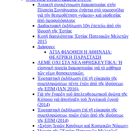
Ἀνοικτή συγκέντρωση διαμαρτυρίας στήν
Πλατεία Συντάγματος ἐνάντια στό νομοσχέδιο
γιά τήν θεσμοθέτηση «γάμου» καί υἱοθεσίας
ἀπό ὁμοφυλόφιλους
Διαδικτυακή ἐκδήλωση 10ῃ ἐπετείῳ ἀπό τήν
ἵδρυσή τῆς Ἑστίας
Κοπή βασιλόπιττας Ἑστίας Πατερικῶν Μελετῶν
2015
Διάφορες
ΑΓΙΑ ΦΙΛΟΘΕΗ Η ΑΘΗΝΑΙΑ:
ΘΕΑΤΡΙΚΗ ΠΑΡΑΣΤΑΣΗ
ΛΕΜΕ ΟΧΙ ΣΤΑ ΝΕΑ ΘΡΗΣΚΕΥΤΙΚΑ: Ἡ
εἰρηνική πορεία διαμαρτυρίας γιά τό μάθημα
τῶν νέων θρησκευτικῶν.
Ἑορταστική ἐκδήλωση ἐπί τῇ εὐκαιρίᾳ τῆς
συμπληρώσεως πέντε ἐτῶν ἀπό τῆς ἱδρύσεως
τῆς ΕΠΜ (ΙΑΝ 2016).
Γιά τήν ἔναρξη τοῦ ἀπελευθερωτικοῦ ἀγώνα τῆς
Κύπρου γιά ἀποτίναξη τοῦ Ἀγγλικοῦ ζυγοῦ
(2014)
Ἑορταστική ἐκδήλωση ἐπί τῇ εὐκαιρίᾳ τῆς
συμπληρώσεως τριῶν ἐτῶν ἀπό τῆς ἱδρύσεως
τῆς ΕΠΜ (2014)
«Σχέση Ἱερῶν Κανόνων καί Κοσμικῶν Νόμων»
Ίδρυση τῆς "Ἑστίας Πατερικῶν Μελετῶν"