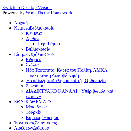
Switch to Desktop Version
Powered by
Warp Theme Framework
Ἀρχική
Κείμενα
Βιβλιοκρισία
Κείμενα
Άρθρα
Περί Γάμου
Βιβλιοκρισία
Εἰδήσεις
Σχόλια&SoS
Εἰδήσεις
Σχόλια
Νέα Ταυτότητα, Κάρτα του Πολίτη, ΑΜΚΑ,
Ἠλεκτρονική Διακυβέρνηση
Ἡ ἐκδίωξη τοῦ κλήρου καί τῆς Ὀρθοδοξίας
Ἀρνοῦμαι
ΔΙΑΔΙΚΤΥΑΚΟ ΚΑΝΑΛΙ «Ὑπέρ βωμῶν καί
ἑστιῶν»
ΕΘΝΙΚΑ
ΘΕΜΑΤΑ
Μακεδονία
Τουρκία
Βόρειος Ἤπειρος
Ἐρωτήσεις
Ἀπαντήσεις
Αἱρέσεων
Διάφορα