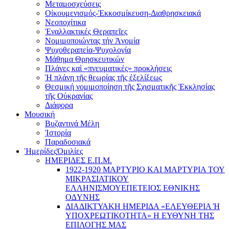
Μεταμοσχεύσεις
Οἰκουμενισμός-Ἐκκοσμίκευση-Διαθρησκειακά
Νεοποχίτικα
Ἐναλλακτικές Θεραπεῖες
Νομιμοποιώντας τήν Ἀνομία
Ψυχοθεραπεία-Ψυχολογία
Μάθημα Θρησκευτικών
Πλάνες καὶ «πνευματικές» προκλήσεις
Ἡ πλάνη τῆς θεωρίας τῆς ἐξελίξεως
Θεσμική νομιμοποίηση τῆς Σχισματικῆς Ἐκκλησίας
τῆς Οὐκρανίας
Διάφορα
Μουσική
Βυζαντινά Μέλη
Ἰστορία
Παραδοσιακά
Ἡμερίδες
Ὁμιλίες
ΗΜΕΡΙΔΕΣ Ε.Π.Μ.
1922-1920 ΜΑΡΤΥΡΙΟ ΚΑI ΜΑΡΤΥΡIΑ ΤΟΥ
ΜΙΚΡΑΣΙΑΤΙΚΟΥ
EΛΛΗΝΙΣΜΟΥEΠEΤΕΙΟΣ EΘΝΙΚHΣ
O∆YΝΗΣ
ΔΙΑΔΙΚΤΥΑΚΗ ΗΜΕΡΙΔΑ «EΛΕΥΘΕΡΙΑ Ή
YΠΟΧΡΕΩΤΙΚΟΤΗΤΑ» Η ΕΥΘΥΝΗ ΤΗΣ
EΠΙΛΟΓΗΣ ΜΑΣ