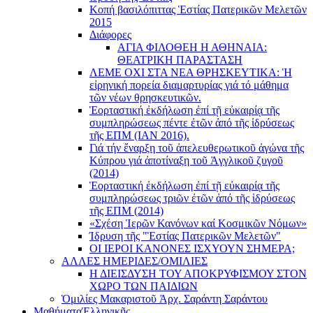
Κοπή βασιλόπιττας Ἑστίας Πατερικῶν Μελετῶν
2015
Διάφορες
ΑΓΙΑ ΦΙΛΟΘΕΗ Η ΑΘΗΝΑΙΑ:
ΘΕΑΤΡΙΚΗ ΠΑΡΑΣΤΑΣΗ
ΛΕΜΕ ΟΧΙ ΣΤΑ ΝΕΑ ΘΡΗΣΚΕΥΤΙΚΑ: Ἡ
εἰρηνική πορεία διαμαρτυρίας γιά τό μάθημα
τῶν νέων θρησκευτικῶν.
Ἑορταστική ἐκδήλωση ἐπί τῇ εὐκαιρίᾳ τῆς
συμπληρώσεως πέντε ἐτῶν ἀπό τῆς ἱδρύσεως
τῆς ΕΠΜ (ΙΑΝ 2016).
Γιά τήν ἔναρξη τοῦ ἀπελευθερωτικοῦ ἀγώνα τῆς
Κύπρου γιά ἀποτίναξη τοῦ Ἀγγλικοῦ ζυγοῦ
(2014)
Ἑορταστική ἐκδήλωση ἐπί τῇ εὐκαιρίᾳ τῆς
συμπληρώσεως τριῶν ἐτῶν ἀπό τῆς ἱδρύσεως
τῆς ΕΠΜ (2014)
«Σχέση Ἱερῶν Κανόνων καί Κοσμικῶν Νόμων»
Ίδρυση τῆς "Ἑστίας Πατερικῶν Μελετῶν"
ΟΙ ΙΕΡΟΙ ΚΑΝΟΝΕΣ ΙΣΧΥΟΥΝ ΣΗΜΕΡΑ;
ΑΛΛΕΣ ΗΜΕΡΙΔΕΣ/ΟΜΙΛΙΕΣ
Η ΔΙΕΙΣΔΥΣΗ ΤΟΥ ΑΠΟΚΡΥΦΙΣΜΟΥ ΣΤΟΝ
ΧΩΡΟ ΤΩΝ ΠΑΙΔΙΩΝ
Ὁμιλίες Μακαριστοῦ Ἀρχ. Σαράντη Σαράντου
Μαθήματα
Ἑλληνικῆς