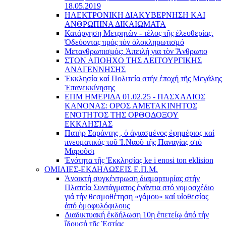
18.05.2019
ΗΛΕΚΤΡΟΝΙΚΗ ΔΙΑΚΥΒΕΡΝΗΣΗ ΚΑΙ
ΑΝΘΡΩΠΙΝΑ ΔΙΚΑΙΩΜΑΤΑ
Κατάργηση Μετρητῶν - τέλος τῆς ἐλευθερίας.
Ὁδεύοντας πρός τόν ὁλοκληρωτισμό
Μετανθρωπισμός: Ἀπειλή για τὸν Ἂνθρωπο
ΣΤΟΝ ΑΠΟΗΧΟ ΤΗΣ ΛΕΙΤΟΥΡΓΙΚΗΣ
ΑΝΑΓΕΝΝΗΣΗΣ
Ἐκκλησία καί Πολιτεία στήν ἐποχή τῆς Μεγάλης
Ἐπανεκκίνησης
ΕΠΜ ΗΜΕΡΙΔΑ 01.02.25 - ΠΑΣΧΑΛΙΟΣ
ΚΑΝΟΝΑΣ: ΟΡΟΣ ΑΜΕΤΑΚΙΝΗΤΟΣ
ΕΝΌΤΗΤΟΣ ΤΗΣ ΟΡΘΟΔΟΞΟΥ
ΕΚΚΛΗΣΊΑΣ
Πατήρ Σαράντης , ὁ ἁγιασμένος ἐφημέριος καί
πνευματικός τοῦ Ἱ.Ναοῦ τῆς Παναγίας στό
Μαροῦσι
Ἑνότητα τῆς Ἐκκλησίας ke i enosi ton eklision
ΟΜΙΛΙΕΣ-ΕΚΔΗΛΩΣΕΙΣ Ε.Π.Μ.
Ἀνοικτή συγκέντρωση διαμαρτυρίας στήν
Πλατεία Συντάγματος ἐνάντια στό νομοσχέδιο
γιά τήν θεσμοθέτηση «γάμου» καί υἱοθεσίας
ἀπό ὁμοφυλόφιλους
Διαδικτυακή ἐκδήλωση 10ῃ ἐπετείῳ ἀπό τήν
ἵδρυσή τῆς Ἑστίας