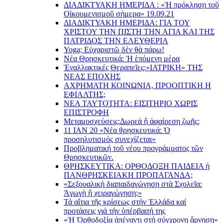
ΔΙΑΔΙΚΤΥΑΚΗ ΗΜΕΡΙΔΑ : «Ἡ πρόκληση τοῦ
Οἰκουμενισμοῦ σήμερα» 19.09.21
ΔΙΑΔΙΚΤΥΑΚΗ ΗΜΕΡΙΔΑ: ΓΙΑ ΤΟΥ
ΧΡΙΣΤΟΥ ΤΗΝ ΠΙΣΤΗ ΤΗΝ ΑΓΙΑ ΚΑΙ ΤΗΣ
ΠΑΤΡΙΔΟΣ ΤΗΝ ΕΛΕΥΘΕΡΙΑ
Yoga; Εὐχαριστῶ δὲν θὰ πάρω!
Νέα Θρησκευτικά: Ἡ ἑπόμενη μέρα
Ἐναλλακτικές Θεραπεῖες:
«ΙΑΤΡΙΚΗ» ΤΗΣ
ΝΕΑΣ ΕΠΟΧΗΣ
ΑΧΡΗΜΑΤΗ ΚΟΙΝΩΝΙΑ, ΠΡΟΟΠΤΙΚΗ Η
ΕΦΙΑΛΤΗΣ;
ΝΕΑ ΤΑΥΤΟΤΗΤΑ: ΕΙΣΙΤΗΡΙΟ ΧΩΡΙΣ
ΕΠΙΣΤΡΟΦΗ
Μεταμοσχεύσεις:
Δωρεά ἤ ἀφαίρεση ζωῆς;
11 ΙΑΝ 20 «Νέα θρησκευτικά: Ὁ
προσηλυτισμός συνεχίζεται»
Προβληματική τοῦ νέου προγράμματος τῶν
Θρησκευτικῶν.
ΘΡΗΣΚΕΥΤΙΚΑ: ΟΡΘΟΔΟΞΗ ΠΑΙΔΕΙΑ ή
ΠΑΝΘΡΗΣΚΕΙΑΚΗ ΠΡΟΠΑΓΑΝΔΑ;
«Σεξουαλικὴ διαπαιδαγώγηση στὰ Σχολεῖα:
Ἀγωγὴ ἢ χειραγώγηση;»
Τά αἴτια τῆς κρίσεως στήν Ἑλλάδα καί
προτάσεις γιά τήν ὑπέρβασή της
«Ἡ Ὀρθοδοξία ἀπέναντι στή σύγχρονη ἄρνηση»