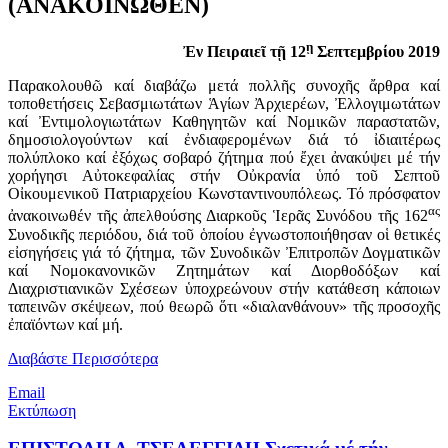
(ΑΝΑΚΟΙΝΩΘΕΝ)
ῃ
Ἐν Πειραιεῖ τῇ 12
Σεπτεμβρίου 2019
Παρακολουθῶ καί διαβάζω μετά πολλῆς συνοχῆς ἄρθρα καί
τοποθετήσεις Σεβασμιωτάτων Ἁγίων Ἀρχιερέων, Ἐλλογιμωτάτων
καί Ἐντιμολογιωτάτων Καθηγητῶν καί Νομικῶν παραστατῶν,
δημοσιολογούντων καί ἐνδιαφερομένων διά τό ἰδιαιτέρως
πολύπλοκο καί ἐξόχως σοβαρό ζήτημα πού ἔχει ἀνακύψει μέ τήν
χορήγησι Αὐτοκεφαλίας στήν Οὐκρανία ὑπό τοῦ Σεπτοῦ
Οἰκουμενικοῦ Πατριαρχείου Κωνσταντινουπόλεως. Τό πρόσφατον
ας
ἀνακοινωθέν τῆς ἀπελθούσης Διαρκοῦς Ἱερᾶς Συνόδου τῆς 162
Συνοδικῆς περιόδου, διά τοῦ ὁποίου ἐγνωστοποιήθησαν οἱ θετικές
εἰσηγήσεις γιά τό ζήτημα, τῶν Συνοδικῶν Ἐπιτροπῶν Δογματικῶν
καί Νομοκανονικῶν Ζητημάτων καί Διορθοδόξων καί
Διαχριστιανικῶν Σχέσεων ὑποχρεώνουν στήν κατάθεση κάποιων
ταπεινῶν σκέψεων, πού θεωρῶ ὅτι «διαλανθάνουν» τῆς προσοχῆς
ἐπαϊόντων καί μή.
Διαβάστε Περισσότερα
Email
Εκτύπωση