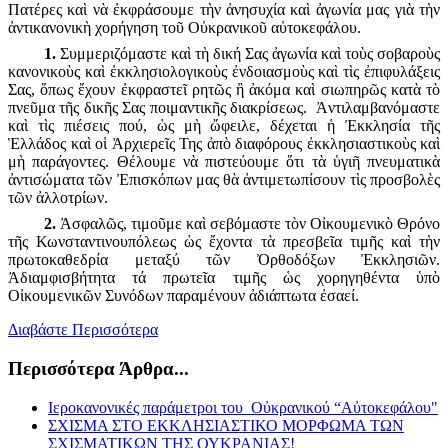
Πατέρες καὶ νὰ ἐκφράσουμε τὴν ἀνησυχία καὶ ἀγωνία μας γιὰ τὴν
ἀντικανονικὴ χορήγηση τοῦ Οὐκρανικοῦ αὐτοκεφάλου.
1.
Συμμεριζόμαστε καὶ τὴ δική Σας ἀγωνία καὶ τοὺς σοβαροὺς
κανονικοὺς καὶ ἐκκλησιολογικοὺς ἐνδοιασμοὺς καὶ τὶς ἐπιφυλάξεις
Σας, ὅπως ἔχουν ἐκφραστεῖ ρητῶς ἢ ἀκόμα καὶ σιωπηρῶς κατὰ τὸ
πνεῦμα τῆς δικῆς Σας ποιμαντικῆς διακρίσεως. Ἀντιλαμβανόμαστε
καὶ τὶς πιέσεις πού, ὡς μὴ ὤφειλε, δέχεται ἡ Ἐκκλησία τῆς
Ἑλλάδος καὶ οἱ Ἀρχιερεῖς Της ἀπὸ διαφόρους ἐκκλησιαστικοὺς καὶ
μὴ παράγοντες. Θέλουμε νὰ πιστεύουμε ὅτι τὰ ὑγιῆ πνευματικὰ
ἀντισώματα τῶν Ἐπισκόπων μας θὰ ἀντιμετωπίσουν τὶς προσβολὲς
τῶν ἀλλοτρίων.
2.
Ἀσφαλῶς, τιμοῦμε καὶ σεβόμαστε τὸν Οἰκουμενικὸ Θρόνο
τῆς Κωνσταντινουπόλεως ὡς ἔχοντα τὰ πρεσβεῖα τιμῆς καὶ τὴν
πρωτοκαθεδρία μεταξύ τῶν Ὀρθοδόξων Ἐκκλησιῶν.
Ἀδιαμφισβήτητα τά πρωτεῖα τιμῆς ὡς χορηγηθέντα ὑπὸ
Οἰκουμενικῶν Συνόδων παραμένουν ἀδιάπτωτα ἐσαεί.
Διαβάστε Περισσότερα
Περισσότερα Άρθρα...
Ιεροκανονικές παράμετροι του Οὐκρανικού “Αὐτοκεφάλου"
ΣΧΙΣΜΑ ΣΤΟ ΕΚΚΛΗΣΙΑΣΤΙΚΟ ΜΟΡΦΩΜΑ ΤΩΝ
ΣΧΙΣΜΑΤΙΚΩΝ ΤΗΣ ΟΥΚΡΑΝΙΑΣ!