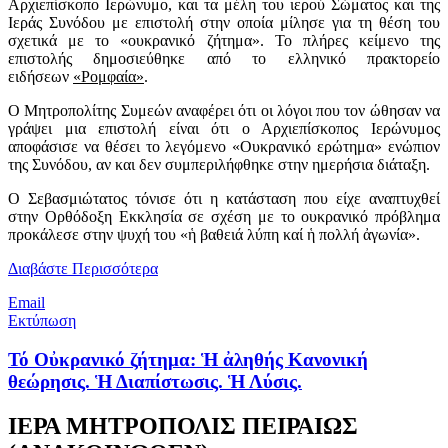
Αρχιεπίσκοπο Ιερώνυμο, και τα μέλη του ιερού Σώματος και της
Ιεράς Συνόδου με επιστολή στην οποία μίλησε για τη θέση του
σχετικά με το «ουκρανικό ζήτημα». Το πλήρες κείμενο της
επιστολής δημοσιεύθηκε από το ελληνικό πρακτορείο
ειδήσεων
«Ρομφαία»
.
Ο Μητροπολίτης Συμεών αναφέρει ότι οι λόγοι που τον ώθησαν να
γράψει μια επιστολή είναι ότι ο Αρχιεπίσκοπος Ιερώνυμος
αποφάσισε να θέσει το λεγόμενο «Ουκρανικό ερώτημα» ενώπιον
της Συνόδου, αν και δεν συμπεριλήφθηκε στην ημερήσια διάταξη.
Ο Σεβασμιώτατος τόνισε ότι η κατάσταση που είχε αναπτυχθεί
στην Ορθόδοξη Εκκλησία σε σχέση με το ουκρανικό πρόβλημα
προκάλεσε στην ψυχή του «ἡ βαθειά λύπη καί ἡ πολλή ἀγωνία».
Διαβάστε Περισσότερα
Email
Εκτύπωση
Τό Οὐκρανικό ζήτημα: Ἡ ἀληθής Κανονική
θεώρησις. Ἡ Διαπίστωσις. Ἡ Λύσις.
ΙΕΡΑ ΜΗΤΡΟΠΟΛΙΣ ΠΕΙΡΑΙΩΣ