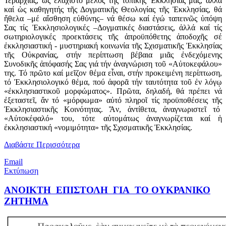
Ἱεραρχίας, ὡς ἐλάχιστο μέλος τῆς τοπικῆς Ἐκκλησίας μας, ἀλλά
καί ὡς καθηγητής τῆς Δογματικῆς Θεολογίας τῆς Ἐκκλησίας, θά
ἤθελα –μέ αἴσθηση εὐθύνης– νά θέσω καί ἐγώ ταπεινῶς ὑπόψη
Σας τίς Ἐκκλησιολογικές –Δογματικές διαστάσεις, ἀλλά καί τίς
σωτηριολογικές προεκτάσεις τῆς ἀπροϋπόθετης ἀποδοχῆς σέ
ἐκκλησιαστική - μυστηριακή κοινωνία τῆς Σχισματικῆς Ἐκκλησίας
τῆς Οὐκρανίας, στήν περίπτωση βέβαια μιᾶς ἐνδεχόμενης
Συνοδικῆς ἀπόφασής Σας γιά τήν ἀναγνώριση τοῦ «Αὐτοκεφάλου»
της. Τό πρῶτο καί μεῖζον θέμα εἶναι, στήν προκειμένη περίπτωση,
τό Ἐκκλησιολογικό θέμα, πού ἀφορᾶ τήν ταυτότητα τοῦ ἐν λόγῳ
«ἐκκλησιαστικοῦ μορφώματος». Πρῶτα, δηλαδή, θά πρέπει νά
ἐξεταστεῖ, ἄν τό «μόρφωμα» αὐτό πληροῖ τίς προϋποθέσεις τῆς
Ἐκκλησιαστικῆς Κοινότητας. Ἄν, ἀντίθετα, ἀναγνωριστεῖ τό
«Αὐτοκέφαλό» του, τότε αὐτομάτως ἀναγνωρίζεται καί ἡ
ἐκκλησιαστική «νομιμότητα» τῆς Σχισματικῆς Ἐκκλησίας.
Διαβάστε Περισσότερα
Email
Εκτύπωση
ΑΝΟΙΚΤΗ ΕΠΙΣΤΟΛΗ ΓΙΑ TO ΟΥΚΡΑΝΙΚΟ
ΖΗΤΗΜΑ