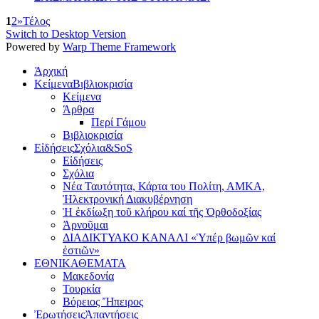
1
2
»
Τέλος
Switch to Desktop Version
Powered by
Warp Theme Framework
Ἀρχική
Κείμενα
Βιβλιοκρισία
Κείμενα
Άρθρα
Περί Γάμου
Βιβλιοκρισία
Εἰδήσεις
Σχόλια&SoS
Εἰδήσεις
Σχόλια
Νέα Ταυτότητα, Κάρτα του Πολίτη, ΑΜΚΑ,
Ἠλεκτρονική Διακυβέρνηση
Ἡ ἐκδίωξη τοῦ κλήρου καί τῆς Ὀρθοδοξίας
Ἀρνοῦμαι
ΔΙΑΔΙΚΤΥΑΚΟ ΚΑΝΑΛΙ «Ὑπέρ βωμῶν καί
ἑστιῶν»
ΕΘΝΙΚΑ
ΘΕΜΑΤΑ
Μακεδονία
Τουρκία
Βόρειος Ἤπειρος
Ἐρωτήσεις
Ἀπαντήσεις