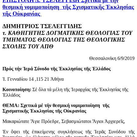
ΕΠΙΣΤΟΛΗ Δ. ΤΣΕΛΕΓΓΙΔΗ Σχετικά μέ τήν
θεσμική νομιμοποίηση τῆς Σχισματικῆς Ἐκκλησίας
τῆς Οὐκρανίας
ΔΗΜΗΤΡΙΟΣ ΤΣΕΛΕΓΓΙΔΗΣ
τ. ΚΑΘΗΓΗΤΗΣ ΔΟΓΜΑΤΙΚΗΣ ΘΕΟΛΟΓΙΑΣ ΤΟΥ
ΤΜΗΜΑΤΟΣ ΘΕΟΛΟΓΙΑΣ ΤΗΣ ΘΕΟΛΟΓΙΚΗΣ
ΣΧΟΛΗΣ ΤΟΥ ΑΠΘ
Θεσσαλονίκη 6/9/2019
Πρός τήν Ἱερά Σύνοδο τῆς Ἐκκλησίας τῆς Ἑλλάδος
Ἰ. Γενναδίου 14 ,115 21 Ἀθήνα
Κοινοποίηση:
Σέ ὅλα τά μέλη τῆς Ἱεραρχίας τῆς Ἐκκλησίας τῆς
Ἑλλάδος
ΘΕΜΑ: Σχετικά μέ τήν θεσμική νομιμοποίηση τῆς
Σχισματικῆς Ἐκκλησίας τῆς Οὐκρανίας
Μακαριώτατε Ἅγιε Πρόεδρε, Σεβασμιώτατοι Ἅγιοι Ἀρχιερεῖς,
Ἐν ὄψει τῆς ἐπικείμενης συγκλήσεως τῆς Ἱερᾶς Συνόδου τῆς