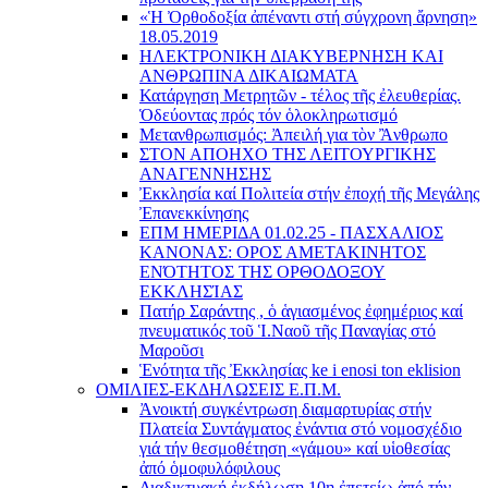
«Ἡ Ὀρθοδοξία ἀπέναντι στή σύγχρονη ἄρνηση»
18.05.2019
ΗΛΕΚΤΡΟΝΙΚΗ ΔΙΑΚΥΒΕΡΝΗΣΗ ΚΑΙ
ΑΝΘΡΩΠΙΝΑ ΔΙΚΑΙΩΜΑΤΑ
Κατάργηση Μετρητῶν - τέλος τῆς ἐλευθερίας.
Ὁδεύοντας πρός τόν ὁλοκληρωτισμό
Μετανθρωπισμός: Ἀπειλή για τὸν Ἂνθρωπο
ΣΤΟΝ ΑΠΟΗΧΟ ΤΗΣ ΛΕΙΤΟΥΡΓΙΚΗΣ
ΑΝΑΓΕΝΝΗΣΗΣ
Ἐκκλησία καί Πολιτεία στήν ἐποχή τῆς Μεγάλης
Ἐπανεκκίνησης
ΕΠΜ ΗΜΕΡΙΔΑ 01.02.25 - ΠΑΣΧΑΛΙΟΣ
ΚΑΝΟΝΑΣ: ΟΡΟΣ ΑΜΕΤΑΚΙΝΗΤΟΣ
ΕΝΌΤΗΤΟΣ ΤΗΣ ΟΡΘΟΔΟΞΟΥ
ΕΚΚΛΗΣΊΑΣ
Πατήρ Σαράντης , ὁ ἁγιασμένος ἐφημέριος καί
πνευματικός τοῦ Ἱ.Ναοῦ τῆς Παναγίας στό
Μαροῦσι
Ἑνότητα τῆς Ἐκκλησίας ke i enosi ton eklision
ΟΜΙΛΙΕΣ-ΕΚΔΗΛΩΣΕΙΣ Ε.Π.Μ.
Ἀνοικτή συγκέντρωση διαμαρτυρίας στήν
Πλατεία Συντάγματος ἐνάντια στό νομοσχέδιο
γιά τήν θεσμοθέτηση «γάμου» καί υἱοθεσίας
ἀπό ὁμοφυλόφιλους
Διαδικτυακή ἐκδήλωση 10ῃ ἐπετείῳ ἀπό τήν