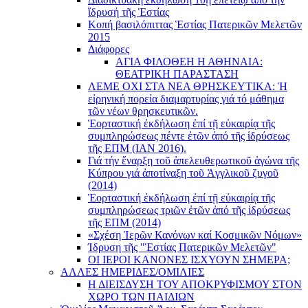
ἵδρυσή τῆς Ἑστίας
Κοπή βασιλόπιττας Ἑστίας Πατερικῶν Μελετῶν
2015
Διάφορες
ΑΓΙΑ ΦΙΛΟΘΕΗ Η ΑΘΗΝΑΙΑ:
ΘΕΑΤΡΙΚΗ ΠΑΡΑΣΤΑΣΗ
ΛΕΜΕ ΟΧΙ ΣΤΑ ΝΕΑ ΘΡΗΣΚΕΥΤΙΚΑ: Ἡ
εἰρηνική πορεία διαμαρτυρίας γιά τό μάθημα
τῶν νέων θρησκευτικῶν.
Ἑορταστική ἐκδήλωση ἐπί τῇ εὐκαιρίᾳ τῆς
συμπληρώσεως πέντε ἐτῶν ἀπό τῆς ἱδρύσεως
τῆς ΕΠΜ (ΙΑΝ 2016).
Γιά τήν ἔναρξη τοῦ ἀπελευθερωτικοῦ ἀγώνα τῆς
Κύπρου γιά ἀποτίναξη τοῦ Ἀγγλικοῦ ζυγοῦ
(2014)
Ἑορταστική ἐκδήλωση ἐπί τῇ εὐκαιρίᾳ τῆς
συμπληρώσεως τριῶν ἐτῶν ἀπό τῆς ἱδρύσεως
τῆς ΕΠΜ (2014)
«Σχέση Ἱερῶν Κανόνων καί Κοσμικῶν Νόμων»
Ίδρυση τῆς "Ἑστίας Πατερικῶν Μελετῶν"
ΟΙ ΙΕΡΟΙ ΚΑΝΟΝΕΣ ΙΣΧΥΟΥΝ ΣΗΜΕΡΑ;
ΑΛΛΕΣ ΗΜΕΡΙΔΕΣ/ΟΜΙΛΙΕΣ
Η ΔΙΕΙΣΔΥΣΗ ΤΟΥ ΑΠΟΚΡΥΦΙΣΜΟΥ ΣΤΟΝ
ΧΩΡΟ ΤΩΝ ΠΑΙΔΙΩΝ