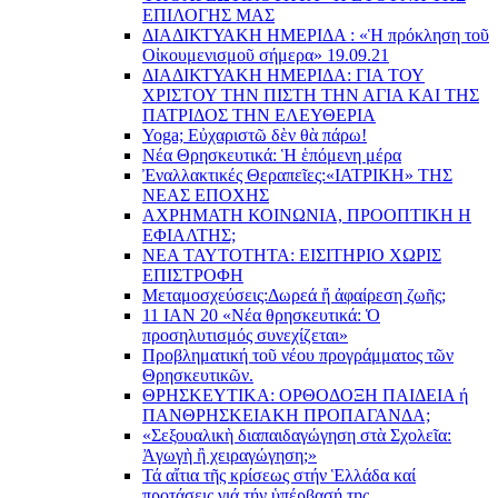
EΠΙΛΟΓΗΣ ΜΑΣ
ΔΙΑΔΙΚΤΥΑΚΗ ΗΜΕΡΙΔΑ : «Ἡ πρόκληση τοῦ
Οἰκουμενισμοῦ σήμερα» 19.09.21
ΔΙΑΔΙΚΤΥΑΚΗ ΗΜΕΡΙΔΑ: ΓΙΑ ΤΟΥ
ΧΡΙΣΤΟΥ ΤΗΝ ΠΙΣΤΗ ΤΗΝ ΑΓΙΑ ΚΑΙ ΤΗΣ
ΠΑΤΡΙΔΟΣ ΤΗΝ ΕΛΕΥΘΕΡΙΑ
Yoga; Εὐχαριστῶ δὲν θὰ πάρω!
Νέα Θρησκευτικά: Ἡ ἑπόμενη μέρα
Ἐναλλακτικές Θεραπεῖες:
«ΙΑΤΡΙΚΗ» ΤΗΣ
ΝΕΑΣ ΕΠΟΧΗΣ
ΑΧΡΗΜΑΤΗ ΚΟΙΝΩΝΙΑ, ΠΡΟΟΠΤΙΚΗ Η
ΕΦΙΑΛΤΗΣ;
ΝΕΑ ΤΑΥΤΟΤΗΤΑ: ΕΙΣΙΤΗΡΙΟ ΧΩΡΙΣ
ΕΠΙΣΤΡΟΦΗ
Μεταμοσχεύσεις:
Δωρεά ἤ ἀφαίρεση ζωῆς;
11 ΙΑΝ 20 «Νέα θρησκευτικά: Ὁ
προσηλυτισμός συνεχίζεται»
Προβληματική τοῦ νέου προγράμματος τῶν
Θρησκευτικῶν.
ΘΡΗΣΚΕΥΤΙΚΑ: ΟΡΘΟΔΟΞΗ ΠΑΙΔΕΙΑ ή
ΠΑΝΘΡΗΣΚΕΙΑΚΗ ΠΡΟΠΑΓΑΝΔΑ;
«Σεξουαλικὴ διαπαιδαγώγηση στὰ Σχολεῖα:
Ἀγωγὴ ἢ χειραγώγηση;»
Τά αἴτια τῆς κρίσεως στήν Ἑλλάδα καί
προτάσεις γιά τήν ὑπέρβασή της