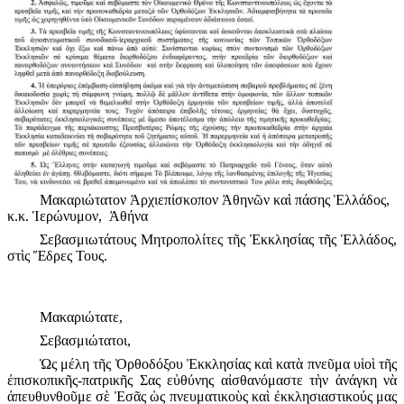
Μακαριώτατον Ἀρχιεπίσκοπον Ἀθηνῶν καὶ πάσης Ἑλλάδος,
κ.κ. Ἱερώνυμον, Ἀθήνα
Σεβασμιωτάτους Μητροπολίτες τῆς Ἐκκλησίας τῆς Ἑλλάδος,
στὶς Ἕδρες Τους.
Μακαριώτατε,
Σεβασμιώτατοι,
Ὡς μέλη τῆς Ὀρθοδόξου Ἐκκλησίας καὶ κατὰ πνεῦμα υἱοὶ τῆς
ἐπισκοπικῆς-πατρικῆς Σας εὐθύνης αἰσθανόμαστε τὴν ἀνάγκη νὰ
ἀπευθυνθοῦμε σὲ Ἐσᾶς ὡς πνευματικοὺς καὶ ἐκκλησιαστικούς μας