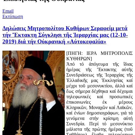
Email
Εκτύπωση
Δηλώσεις Μητροπολίτου Κυθήρων Σεραφείμ μετά
τήν Ἔκτακτη Σύγκλησι τῆς Ἱεραρχίας μας (12-10-
2019) διά τήν Οὐκρανική «Αὐτοκεφαλία»
[ΠΗΓΗ: ΙΕΡΑ ΜΗΤΡΟΠΟΛΙΣ
ΚΥΘΗΡΩΝ]
Ἀπό τό ἀπόγευμα τῆς ἴδιας
ἡμέρας τῆς Ἔκτακτης αὐτῆς
Συνεδριάσεως τῆς Ἱεραρχίας τῆς
Ἑλλαδικῆς μας Ἐκκλησίας καί
μέχρι τοῦ μεσονυκτίου, ἀλλά καί
ἕως σήμερα δέχθηκα καί δέχομαι
τηλεφωνικές καί προσωπικές
ἐπικοινωνίες ἐκ μέρους
Κληρικῶν, Μοναχῶν καί Λαϊκῶν,
καί ἐνίων δημοσιογράφων, γιά τά
γενόμενα στήν κρίσιμη αὐτή
Συνεδρία. Περί τό μεσονύκτιο
μάλιστα τῆς πρώτης ἡμέρας (τοῦ
Σαββάτου) ἔλαβα τηλεφώνημα