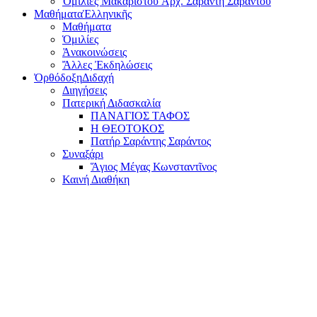
Ὁμιλίες Μακαριστοῦ Ἀρχ. Σαράντη Σαράντου
Μαθήματα
Ἑλληνικῆς
Μαθήματα
Ὁμιλίες
Ἀνακοινώσεις
Ἄλλες Ἐκδηλώσεις
Ὀρθόδοξη
Διδαχή
Διηγήσεις
Πατερική Διδασκαλία
ΠΑΝΑΓΙΟΣ ΤΑΦΟΣ
Η ΘΕΟΤΟΚΟΣ
Πατήρ Σαράντης Σαράντος
Συναξάρι
Ἅγιος Μέγας Κωνσταντῖνος
Καινή Διαθήκη