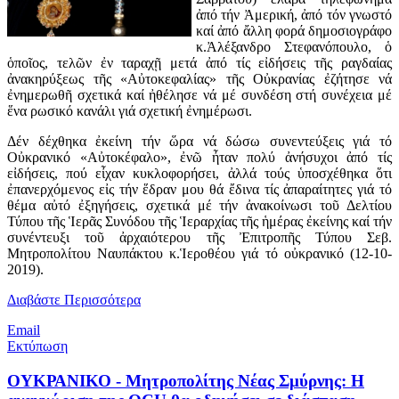
ἀπό τήν Ἀμερική, ἀπό τόν γνωστό
καί ἀπό ἄλλη φορά δημοσιογράφο
κ.Ἀλέξανδρο Στεφανόπουλο, ὁ
ὁποῖος, τελῶν ἐν ταραχῇ μετά ἀπό τίς εἰδήσεις τῆς ραγδαίας
ἀνακηρύξεως τῆς «Αὐτοκεφαλίας» τῆς Οὐκρανίας ἐζήτησε νά
ἐνημερωθῆ σχετικά καί ἠθέλησε νά μέ συνδέση στή συνέχεια μέ
ἕνα ρωσικό κανάλι γιά σχετική ἐνημέρωσι.
Δέν δέχθηκα ἐκείνη τήν ὥρα νά δώσω συνεντεύξεις γιά τό
Οὐκρανικό «Αὐτοκέφαλο», ἐνῶ ἦταν πολύ ἀνήσυχοι ἀπό τίς
εἰδήσεις, πού εἶχαν κυκλοφορήσει, ἀλλά τούς ὑποσχέθηκα ὅτι
ἐπανερχόμενος εἰς τήν ἕδραν μου θά ἔδινα τίς ἀπαραίτητες γιά τό
θέμα αὐτό ἐξηγήσεις, σχετικά μέ τήν ἀνακοίνωσι τοῦ Δελτίου
Τύπου τῆς Ἱερᾶς Συνόδου τῆς Ἱεραρχίας τῆς ἡμέρας ἐκείνης καί τήν
συνέντευξι τοῦ ἀρχαιότερου τῆς Ἐπιτροπῆς Τύπου Σεβ.
Μητροπολίτου Ναυπάκτου κ.Ἱεροθέου γιά τό οὐκρανικό (12-10-
2019).
Διαβάστε Περισσότερα
Email
Εκτύπωση
ΟΥΚΡΑΝΙΚΟ - Μητροπολίτης Νέας Σμύρνης: Η