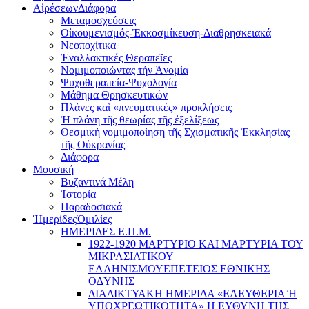
Αἱρέσεων
Διάφορα
Μεταμοσχεύσεις
Οἰκουμενισμός-Ἐκκοσμίκευση-Διαθρησκειακά
Νεοποχίτικα
Ἐναλλακτικές Θεραπεῖες
Νομιμοποιώντας τήν Ἀνομία
Ψυχοθεραπεία-Ψυχολογία
Μάθημα Θρησκευτικών
Πλάνες καὶ «πνευματικές» προκλήσεις
Ἡ πλάνη τῆς θεωρίας τῆς ἐξελίξεως
Θεσμική νομιμοποίηση τῆς Σχισματικῆς Ἐκκλησίας
τῆς Οὐκρανίας
Διάφορα
Μουσική
Βυζαντινά Μέλη
Ἰστορία
Παραδοσιακά
Ἡμερίδες
Ὁμιλίες
ΗΜΕΡΙΔΕΣ Ε.Π.Μ.
1922-1920 ΜΑΡΤΥΡΙΟ ΚΑI ΜΑΡΤΥΡIΑ ΤΟΥ
ΜΙΚΡΑΣΙΑΤΙΚΟΥ
EΛΛΗΝΙΣΜΟΥEΠEΤΕΙΟΣ EΘΝΙΚHΣ
O∆YΝΗΣ
ΔΙΑΔΙΚΤΥΑΚΗ ΗΜΕΡΙΔΑ «EΛΕΥΘΕΡΙΑ Ή
YΠΟΧΡΕΩΤΙΚΟΤΗΤΑ» Η ΕΥΘΥΝΗ ΤΗΣ