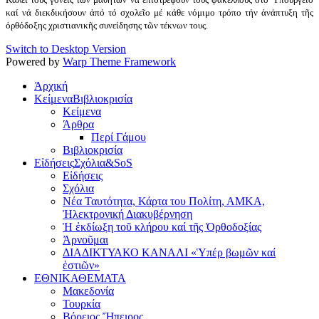
καί νά διεκδικήσουν ἀπό τό σχολεῖο μέ κάθε νόμιμο τρόπο τήν ἀνάπτυξη τῆς
ὀρθόδοξης χριστιανικῆς συνείδησης τῶν τέκνων τους.
Switch to Desktop Version
Powered by
Warp Theme Framework
Ἀρχική
Κείμενα
Βιβλιοκρισία
Κείμενα
Άρθρα
Περί Γάμου
Βιβλιοκρισία
Εἰδήσεις
Σχόλια&SoS
Εἰδήσεις
Σχόλια
Νέα Ταυτότητα, Κάρτα του Πολίτη, ΑΜΚΑ,
Ἠλεκτρονική Διακυβέρνηση
Ἡ ἐκδίωξη τοῦ κλήρου καί τῆς Ὀρθοδοξίας
Ἀρνοῦμαι
ΔΙΑΔΙΚΤΥΑΚΟ ΚΑΝΑΛΙ «Ὑπέρ βωμῶν καί
ἑστιῶν»
ΕΘΝΙΚΑ
ΘΕΜΑΤΑ
Μακεδονία
Τουρκία
Βόρειος Ἤπειρος