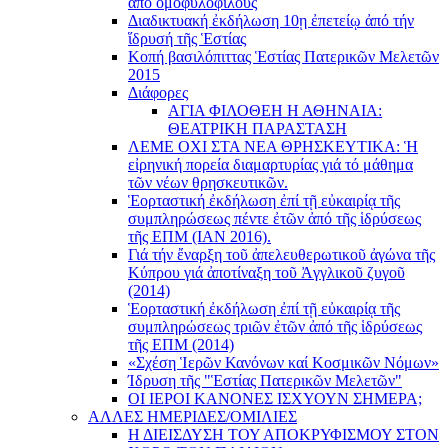
ἀπό ὁμοφυλόφιλους
Διαδικτυακή ἐκδήλωση 10ῃ ἐπετείῳ ἀπό τήν
ἵδρυσή τῆς Ἑστίας
Κοπή βασιλόπιττας Ἑστίας Πατερικῶν Μελετῶν
2015
Διάφορες
ΑΓΙΑ ΦΙΛΟΘΕΗ Η ΑΘΗΝΑΙΑ:
ΘΕΑΤΡΙΚΗ ΠΑΡΑΣΤΑΣΗ
ΛΕΜΕ ΟΧΙ ΣΤΑ ΝΕΑ ΘΡΗΣΚΕΥΤΙΚΑ: Ἡ
εἰρηνική πορεία διαμαρτυρίας γιά τό μάθημα
τῶν νέων θρησκευτικῶν.
Ἑορταστική ἐκδήλωση ἐπί τῇ εὐκαιρίᾳ τῆς
συμπληρώσεως πέντε ἐτῶν ἀπό τῆς ἱδρύσεως
τῆς ΕΠΜ (ΙΑΝ 2016).
Γιά τήν ἔναρξη τοῦ ἀπελευθερωτικοῦ ἀγώνα τῆς
Κύπρου γιά ἀποτίναξη τοῦ Ἀγγλικοῦ ζυγοῦ
(2014)
Ἑορταστική ἐκδήλωση ἐπί τῇ εὐκαιρίᾳ τῆς
συμπληρώσεως τριῶν ἐτῶν ἀπό τῆς ἱδρύσεως
τῆς ΕΠΜ (2014)
«Σχέση Ἱερῶν Κανόνων καί Κοσμικῶν Νόμων»
Ίδρυση τῆς "Ἑστίας Πατερικῶν Μελετῶν"
ΟΙ ΙΕΡΟΙ ΚΑΝΟΝΕΣ ΙΣΧΥΟΥΝ ΣΗΜΕΡΑ;
ΑΛΛΕΣ ΗΜΕΡΙΔΕΣ/ΟΜΙΛΙΕΣ
Η ΔΙΕΙΣΔΥΣΗ ΤΟΥ ΑΠΟΚΡΥΦΙΣΜΟΥ ΣΤΟΝ