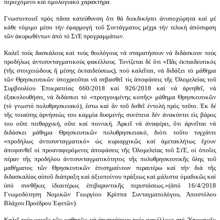
περιεχόμενο καί ὁμολογιακό χαρακτήρα.
Γνωστοποιεῖ πρός πᾶσα κατεύθυνση ὅτι θά διεκδικήσει ἀνυποχώρητα καί μέ
κάθε νόμιμο μέσο τήν ἐφαρμογή τοῦ Συντάγματος μέχρι τήν τελική ἀπόσυρση
τῶν ἀκυρωθέντων ἀπό τό ΣτΈ προγραμμάτων.
Καλεῖ τούς δασκάλους καί τούς θεολόγους νά σταματήσουν νά διδάσκουν τούς
προδήλως ἀντισυνταγματικούς φακέλλους. Τονίζεται δέ ὅτι «Πᾶς ἐκπαιδευτικός
(τῆς στοιχειώδους ἤ μέσης ἐκπαιδεύσεως), πού καλεῖται, νά διδάξει τό μάθημα
τῶν Θρησκευτικῶν ὑποχρεοῦται νά σεβασθεῖ τίς ἀποφάσεις τῆς Ὁλομελείας τοῦ
Συμβουλίου Ἐπικρατείας 660/2018 καί 926/2018 καί νά ἀρνηθεῖ, νά
ἐξακολουθήσει, νά διδάσκει τό «προηγουμένης κοπῆς» μάθημα Θρησκευτικῶν
(τό γνωστό πολυθρησκειακό), ἔστω καί ἄν τοῦ δοθεῖ ἐντολή πρός τοῦτο. Ἐκ δέ
τῆς τοιαύτης ἀρνήσεώς του καμμία δυσμενής συνέπεια δέν ἀνακύπτει εἰς βάρος
του οὔτε πειθαρχική, οὔτε καί ποινική. Ἀρκεῖ νά ἀναφέρει, ὅτι ἀρνεῖται νά
διδάσκει μάθημα Θρησκευτικῶν πολυθρησκειακό, διότι τοῦτο τυγχάνει
«προδήλως ἀντισυνταγματικό» ὡς κυριαρχικῶς καί ἀμετακλήτως ἔχουν
ἀποφανθεῖ οἱ προαναφερόμενες ἀποφάσεις τῆς Ὁλομελείας τοῦ ΣτΈ, οἱ ὁποῖες
πέραν τῆς προδήλου ἀντισυνταγματικότητος τῆς πολυθρησκευτικῆς ὕλης τοῦ
μαθήματος τῶν Θρησκευτικῶν ἐπισημαίνουν περαιτέρω καί τήν διά τῆς
διδασκαλίας αὐτοῦ διάπραξη καί ἀξιοποίνου πράξεως καί μάλιστα ὁμαδικῶς καί
ὑπό συνθῆκες ἰδιαιτέρως ἐπιβαρυντικῆς περιστάσεως.»(ἀπό 16/4/2018
Γνωμοδότηση Νομικῶν Γεωργίου Κρίππα Συνταγματολόγου, Ἀποστόλου
Βλάχου Προέδρου Ἐφετῶν).
Καλεῖ τούς γονεῖς τῶν μαθητῶν νά ἐπιστρέψουν τούς φακέλλους στό Ὑπουργεῖο