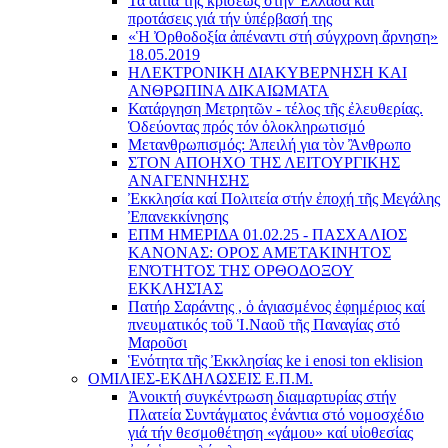
Τά αἴτια τῆς κρίσεως στήν Ἑλλάδα καί
προτάσεις γιά τήν ὑπέρβασή της
«Ἡ Ὀρθοδοξία ἀπέναντι στή σύγχρονη ἄρνηση»
18.05.2019
ΗΛΕΚΤΡΟΝΙΚΗ ΔΙΑΚΥΒΕΡΝΗΣΗ ΚΑΙ
ΑΝΘΡΩΠΙΝΑ ΔΙΚΑΙΩΜΑΤΑ
Κατάργηση Μετρητῶν - τέλος τῆς ἐλευθερίας.
Ὁδεύοντας πρός τόν ὁλοκληρωτισμό
Μετανθρωπισμός: Ἀπειλή για τὸν Ἂνθρωπο
ΣΤΟΝ ΑΠΟΗΧΟ ΤΗΣ ΛΕΙΤΟΥΡΓΙΚΗΣ
ΑΝΑΓΕΝΝΗΣΗΣ
Ἐκκλησία καί Πολιτεία στήν ἐποχή τῆς Μεγάλης
Ἐπανεκκίνησης
ΕΠΜ ΗΜΕΡΙΔΑ 01.02.25 - ΠΑΣΧΑΛΙΟΣ
ΚΑΝΟΝΑΣ: ΟΡΟΣ ΑΜΕΤΑΚΙΝΗΤΟΣ
ΕΝΌΤΗΤΟΣ ΤΗΣ ΟΡΘΟΔΟΞΟΥ
ΕΚΚΛΗΣΊΑΣ
Πατήρ Σαράντης , ὁ ἁγιασμένος ἐφημέριος καί
πνευματικός τοῦ Ἱ.Ναοῦ τῆς Παναγίας στό
Μαροῦσι
Ἑνότητα τῆς Ἐκκλησίας ke i enosi ton eklision
ΟΜΙΛΙΕΣ-ΕΚΔΗΛΩΣΕΙΣ Ε.Π.Μ.
Ἀνοικτή συγκέντρωση διαμαρτυρίας στήν
Πλατεία Συντάγματος ἐνάντια στό νομοσχέδιο
γιά τήν θεσμοθέτηση «γάμου» καί υἱοθεσίας