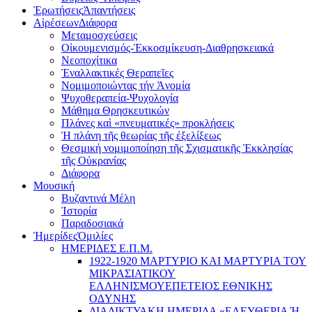
Ἐρωτήσεις
Ἀπαντήσεις
Αἱρέσεων
Διάφορα
Μεταμοσχεύσεις
Οἰκουμενισμός-Ἐκκοσμίκευση-Διαθρησκειακά
Νεοποχίτικα
Ἐναλλακτικές Θεραπεῖες
Νομιμοποιώντας τήν Ἀνομία
Ψυχοθεραπεία-Ψυχολογία
Μάθημα Θρησκευτικών
Πλάνες καὶ «πνευματικές» προκλήσεις
Ἡ πλάνη τῆς θεωρίας τῆς ἐξελίξεως
Θεσμική νομιμοποίηση τῆς Σχισματικῆς Ἐκκλησίας
τῆς Οὐκρανίας
Διάφορα
Μουσική
Βυζαντινά Μέλη
Ἰστορία
Παραδοσιακά
Ἡμερίδες
Ὁμιλίες
ΗΜΕΡΙΔΕΣ Ε.Π.Μ.
1922-1920 ΜΑΡΤΥΡΙΟ ΚΑI ΜΑΡΤΥΡIΑ ΤΟΥ
ΜΙΚΡΑΣΙΑΤΙΚΟΥ
EΛΛΗΝΙΣΜΟΥEΠEΤΕΙΟΣ EΘΝΙΚHΣ
O∆YΝΗΣ
ΔΙΑΔΙΚΤΥΑΚΗ ΗΜΕΡΙΔΑ «EΛΕΥΘΕΡΙΑ Ή