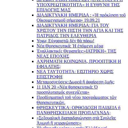
YΠΟΧΡΕΩΤΙΚΟΤΗΤΑ» Η ΕΥΘΥΝΗ ΤΗΣ
EΠΙΛΟΓΗΣ ΜΑΣ
ΔΙΑΔΙΚΤΥΑΚΗ ΗΜΕΡΙΔΑ : «Ἡ πρόκληση τοῦ
Οἰκουμενισμοῦ σήμερα» 19.09.21
ΔΙΑΔΙΚΤΥΑΚΗ ΗΜΕΡΙΔΑ: ΓΙΑ ΤΟΥ
ΧΡΙΣΤΟΥ ΤΗΝ ΠΙΣΤΗ ΤΗΝ ΑΓΙΑ ΚΑΙ ΤΗΣ
ΠΑΤΡΙΔΟΣ ΤΗΝ ΕΛΕΥΘΕΡΙΑ
Yoga; Εὐχαριστῶ δὲν θὰ πάρω!
Νέα Θρησκευτικά: Ἡ ἑπόμενη μέρα
Ἐναλλακτικές Θεραπεῖες:
«ΙΑΤΡΙΚΗ» ΤΗΣ
ΝΕΑΣ ΕΠΟΧΗΣ
ΑΧΡΗΜΑΤΗ ΚΟΙΝΩΝΙΑ, ΠΡΟΟΠΤΙΚΗ Η
ΕΦΙΑΛΤΗΣ;
ΝΕΑ ΤΑΥΤΟΤΗΤΑ: ΕΙΣΙΤΗΡΙΟ ΧΩΡΙΣ
ΕΠΙΣΤΡΟΦΗ
Μεταμοσχεύσεις:
Δωρεά ἤ ἀφαίρεση ζωῆς;
11 ΙΑΝ 20 «Νέα θρησκευτικά: Ὁ
προσηλυτισμός συνεχίζεται»
Προβληματική τοῦ νέου προγράμματος τῶν
Θρησκευτικῶν.
ΘΡΗΣΚΕΥΤΙΚΑ: ΟΡΘΟΔΟΞΗ ΠΑΙΔΕΙΑ ή
ΠΑΝΘΡΗΣΚΕΙΑΚΗ ΠΡΟΠΑΓΑΝΔΑ;
«Σεξουαλικὴ διαπαιδαγώγηση στὰ Σχολεῖα:
Ἀγωγὴ ἢ χειραγώγηση;»