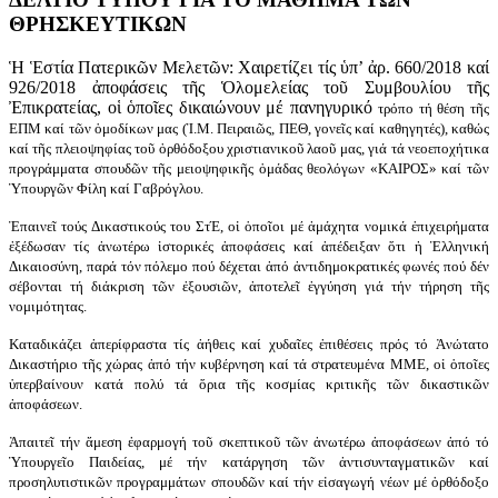
ΘΡΗΣΚΕΥΤΙΚΩΝ
Ἡ Ἑστία Πατερικῶν Μελετῶν: Χαιρετίζει τίς ὑπ’ ἀρ. 660/2018 καί
926/2018 ἀποφάσεις τῆς Ὁλομελείας τοῦ Συμβουλίου τῆς
Ἐπικρατείας, οἱ ὁποῖες δικαιώνουν μέ πανηγυρικό
τρόπο τή θέση τῆς
ΕΠΜ καί τῶν ὁμοδίκων μας (Ἱ.Μ. Πειραιῶς, ΠΕΘ, γονεῖς καί καθηγητές), καθώς
καί τῆς πλειοψηφίας τοῦ ὀρθόδοξου χριστιανικοῦ λαοῦ μας, γιά τά νεοεποχήτικα
προγράμματα σπουδῶν τῆς μειοψηφικῆς ὁμάδας θεολόγων «ΚΑΙΡΟΣ» καί τῶν
Ὑπουργῶν Φίλη καί Γαβρόγλου.
Ἐπαινεῖ τούς Δικαστικούς του ΣτΈ, οἱ ὁποῖοι μέ ἀμάχητα νομικά ἐπιχειρήματα
ἐξέδωσαν τίς ἀνωτέρω ἱστορικές ἀποφάσεις καί ἀπέδειξαν ὅτι ἡ Ἑλληνική
Δικαιοσύνη, παρά τόν πόλεμο πού δέχεται ἀπό ἀντιδημοκρατικές φωνές πού δέν
σέβονται τή διάκριση τῶν ἐξουσιῶν, ἀποτελεῖ ἐγγύηση γιά τήν τήρηση τῆς
νομιμότητας.
Καταδικάζει ἀπερίφραστα τίς ἀήθεις καί χυδαῖες ἐπιθέσεις πρός τό Ἀνώτατο
Δικαστήριο τῆς χώρας ἀπό τήν κυβέρνηση καί τά στρατευμένα ΜΜΕ, οἱ ὁποῖες
ὑπερβαίνουν κατά πολύ τά ὅρια τῆς κοσμίας κριτικῆς τῶν δικαστικῶν
ἀποφάσεων.
Ἀπαιτεῖ τήν ἄμεση ἐφαρμογή τοῦ σκεπτικοῦ τῶν ἀνωτέρω ἀποφάσεων ἀπό τό
Ὑπουργεῖο Παιδείας, μέ τήν κατάργηση τῶν ἀντισυνταγματικῶν καί
προσηλυτιστικῶν προγραμμάτων σπουδῶν καί τήν εἰσαγωγή νέων μέ ὀρθόδοξο