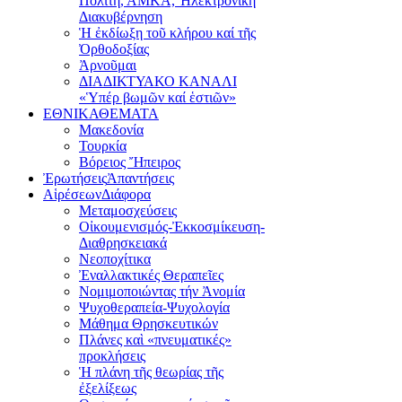
Πολίτη, ΑΜΚΑ, Ἠλεκτρονική
Διακυβέρνηση
Ἡ ἐκδίωξη τοῦ κλήρου καί τῆς
Ὀρθοδοξίας
Ἀρνοῦμαι
ΔΙΑΔΙΚΤΥΑΚΟ ΚΑΝΑΛΙ
«Ὑπέρ βωμῶν καί ἑστιῶν»
ΕΘΝΙΚΑ
ΘΕΜΑΤΑ
Μακεδονία
Τουρκία
Βόρειος Ἤπειρος
Ἐρωτήσεις
Ἀπαντήσεις
Αἱρέσεων
Διάφορα
Μεταμοσχεύσεις
Οἰκουμενισμός-Ἐκκοσμίκευση-
Διαθρησκειακά
Νεοποχίτικα
Ἐναλλακτικές Θεραπεῖες
Νομιμοποιώντας τήν Ἀνομία
Ψυχοθεραπεία-Ψυχολογία
Μάθημα Θρησκευτικών
Πλάνες καὶ «πνευματικές»
προκλήσεις
Ἡ πλάνη τῆς θεωρίας τῆς
ἐξελίξεως