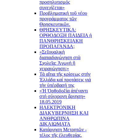
προσηλυτισμός
συνεχίζεται»
Προβληματική τοῦ νέου
προγράμματος τῶν
Θρησκευτικῶν.
ΘΡΗΣΚΕΥΤΙΚΑ:
ΟΡΘΟΔΟΞΗ ΠΑΙΔΕΙΑ ή
ΠΑΝΘΡΗΣΚΕΙΑΚΗ
ΠΡΟΠΑΓΑΝΔΑ;
«Σεξουαλικὴ
διαπαιδαγώγηση στὰ
Σχολεῖα: Ἀγωγὴ ἢ
χειραγώγηση;»
Τά αἴτια τῆς κρίσεως στήν
Ἑλλάδα καί προτάσεις γιά
τήν ὑπέρβασή της
«Ἡ Ὀρθοδοξία ἀπέναντι
στή σύγχρονη ἄρνηση»
18.05.2019
ΗΛΕΚΤΡΟΝΙΚΗ
ΔΙΑΚΥΒΕΡΝΗΣΗ ΚΑΙ
ΑΝΘΡΩΠΙΝΑ
ΔΙΚΑΙΩΜΑΤΑ
Κατάργηση Μετρητῶν -
τέλος τῆς ἐλευθερίας.