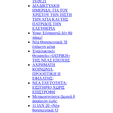
19.09.21
ΔΙΑΔΙΚΤΥΑΚΗ
ΗΜΕΡΙΔΑ: ΓΙΑ ΤΟΥ
ΧΡΙΣΤΟΥ ΤΗΝ ΠΙΣΤΗ
ΤΗΝ ΑΓΙΑ ΚΑΙ ΤΗΣ
ΠΑΤΡΙΔΟΣ ΤΗΝ
ΕΛΕΥΘΕΡΙΑ
Yoga; Εὐχαριστῶ δὲν θὰ
πάρω!
Νέα Θρησκευτικά: Ἡ
ἑπόμενη μέρα
Ἐναλλακτικές
Θεραπεῖες:
«ΙΑΤΡΙΚΗ»
ΤΗΣ ΝΕΑΣ ΕΠΟΧΗΣ
ΑΧΡΗΜΑΤΗ
ΚΟΙΝΩΝΙΑ,
ΠΡΟΟΠΤΙΚΗ Η
ΕΦΙΑΛΤΗΣ;
ΝΕΑ ΤΑΥΤΟΤΗΤΑ:
ΕΙΣΙΤΗΡΙΟ ΧΩΡΙΣ
ΕΠΙΣΤΡΟΦΗ
Μεταμοσχεύσεις:
Δωρεά ἤ
ἀφαίρεση ζωῆς;
11 ΙΑΝ 20 «Νέα
θρησκευτικά: Ὁ