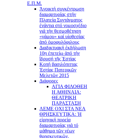
Ε.Π.Μ.
Ἀνοικτή συγκέντρωση
διαμαρτυρίας στήν
Πλατεία Συντάγματος
ἐνάντια στό νομοσχέδιο
γιά τήν θεσμοθέτηση
«γάμου» καί υἱοθεσίας
ἀπό ὁμοφυλόφιλους
Διαδικτυακή ἐκδήλωση
10ῃ ἐπετείῳ ἀπό τήν
ἵδρυσή τῆς Ἑστίας
Κοπή βασιλόπιττας
Ἑστίας Πατερικῶν
Μελετῶν 2015
Διάφορες
ΑΓΙΑ ΦΙΛΟΘΕΗ
Η ΑΘΗΝΑΙΑ:
ΘΕΑΤΡΙΚΗ
ΠΑΡΑΣΤΑΣΗ
ΛΕΜΕ ΟΧΙ ΣΤΑ ΝΕΑ
ΘΡΗΣΚΕΥΤΙΚΑ: Ἡ
εἰρηνική πορεία
διαμαρτυρίας γιά τό
μάθημα τῶν νέων
θρησκευτικῶν.