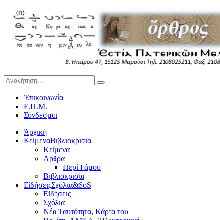
Ἐπικοινωνία
Ε.Π.Μ.
Σύνδεσμοι
Ἀρχική
Κείμενα
Βιβλιοκρισία
Κείμενα
Άρθρα
Περί Γάμου
Βιβλιοκρισία
Εἰδήσεις
Σχόλια&SoS
Εἰδήσεις
Σχόλια
Νέα Ταυτότητα, Κάρτα του