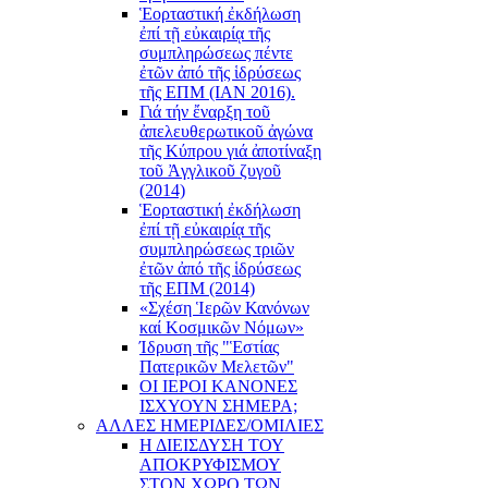
Ἑορταστική ἐκδήλωση
ἐπί τῇ εὐκαιρίᾳ τῆς
συμπληρώσεως πέντε
ἐτῶν ἀπό τῆς ἱδρύσεως
τῆς ΕΠΜ (ΙΑΝ 2016).
Γιά τήν ἔναρξη τοῦ
ἀπελευθερωτικοῦ ἀγώνα
τῆς Κύπρου γιά ἀποτίναξη
τοῦ Ἀγγλικοῦ ζυγοῦ
(2014)
Ἑορταστική ἐκδήλωση
ἐπί τῇ εὐκαιρίᾳ τῆς
συμπληρώσεως τριῶν
ἐτῶν ἀπό τῆς ἱδρύσεως
τῆς ΕΠΜ (2014)
«Σχέση Ἱερῶν Κανόνων
καί Κοσμικῶν Νόμων»
Ίδρυση τῆς "Ἑστίας
Πατερικῶν Μελετῶν"
ΟΙ ΙΕΡΟΙ ΚΑΝΟΝΕΣ
ΙΣΧΥΟΥΝ ΣΗΜΕΡΑ;
ΑΛΛΕΣ ΗΜΕΡΙΔΕΣ/ΟΜΙΛΙΕΣ
Η ΔΙΕΙΣΔΥΣΗ ΤΟΥ
ΑΠΟΚΡΥΦΙΣΜΟΥ
ΣΤΟΝ ΧΩΡΟ ΤΩΝ