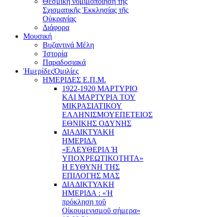
Θεσμική νομιμοποίηση τῆς
Σχισματικῆς Ἐκκλησίας τῆς
Οὐκρανίας
Διάφορα
Μουσική
Βυζαντινά Μέλη
Ἰστορία
Παραδοσιακά
Ἡμερίδες
Ὁμιλίες
ΗΜΕΡΙΔΕΣ Ε.Π.Μ.
1922-1920 ΜΑΡΤΥΡΙΟ
ΚΑI ΜΑΡΤΥΡIΑ ΤΟΥ
ΜΙΚΡΑΣΙΑΤΙΚΟΥ
EΛΛΗΝΙΣΜΟΥEΠEΤΕΙΟΣ
EΘΝΙΚHΣ O∆YΝΗΣ
ΔΙΑΔΙΚΤΥΑΚΗ
ΗΜΕΡΙΔΑ
«EΛΕΥΘΕΡΙΑ Ή
YΠΟΧΡΕΩΤΙΚΟΤΗΤΑ»
Η ΕΥΘΥΝΗ ΤΗΣ
EΠΙΛΟΓΗΣ ΜΑΣ
ΔΙΑΔΙΚΤΥΑΚΗ
ΗΜΕΡΙΔΑ : «Ἡ
πρόκληση τοῦ
Οἰκουμενισμοῦ σήμερα»