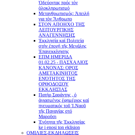
Ὁδεύοντας πρός τόν
ὁλοκληρωτισμό
Μετανθρωπισμός: Ἀπειλή
για τὸν Ἂνθρωπο
ΣΤΟΝ ΑΠΟΗΧΟ ΤΗΣ
ΛΕΙΤΟΥΡΓΙΚΗΣ
ΑΝΑΓΕΝΝΗΣΗΣ
Ἐκκλησία καί Πολιτεία
στήν ἐποχή τῆς Μεγάλης
Ἐπανεκκίνησης
ΕΠΜ ΗΜΕΡΙΔΑ
01.02.25 - ΠΑΣΧΑΛΙΟΣ
ΚΑΝΟΝΑΣ: ΟΡΟΣ
ΑΜΕΤΑΚΙΝΗΤΟΣ
ΕΝΌΤΗΤΟΣ ΤΗΣ
ΟΡΘΟΔΟΞΟΥ
ΕΚΚΛΗΣΊΑΣ
Πατήρ Σαράντης , ὁ
ἁγιασμένος ἐφημέριος καί
πνευματικός τοῦ Ἱ.Ναοῦ
τῆς Παναγίας στό
Μαροῦσι
Ἑνότητα τῆς Ἐκκλησίας
ke i enosi ton eklision
ΟΜΙΛΙΕΣ-ΕΚΔΗΛΩΣΕΙΣ