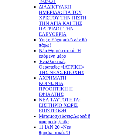
19.09.21
ΔΙΑΔΙΚΤΥΑΚΗ
ΗΜΕΡΙΔΑ: ΓΙΑ ΤΟΥ
ΧΡΙΣΤΟΥ ΤΗΝ ΠΙΣΤΗ
ΤΗΝ ΑΓΙΑ ΚΑΙ ΤΗΣ
ΠΑΤΡΙΔΟΣ ΤΗΝ
ΕΛΕΥΘΕΡΙΑ
Yoga; Εὐχαριστῶ δὲν θὰ
πάρω!
Νέα Θρησκευτικά: Ἡ
ἑπόμενη μέρα
Ἐναλλακτικές
Θεραπεῖες:
«ΙΑΤΡΙΚΗ»
ΤΗΣ ΝΕΑΣ ΕΠΟΧΗΣ
ΑΧΡΗΜΑΤΗ
ΚΟΙΝΩΝΙΑ,
ΠΡΟΟΠΤΙΚΗ Η
ΕΦΙΑΛΤΗΣ;
ΝΕΑ ΤΑΥΤΟΤΗΤΑ:
ΕΙΣΙΤΗΡΙΟ ΧΩΡΙΣ
ΕΠΙΣΤΡΟΦΗ
Μεταμοσχεύσεις:
Δωρεά ἤ
ἀφαίρεση ζωῆς;
11 ΙΑΝ 20 «Νέα
θρησκευτικά: Ὁ