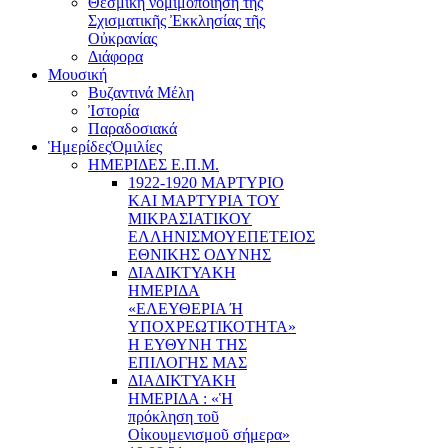
Θεσμική νομιμοποίηση τῆς
Σχισματικῆς Ἐκκλησίας τῆς
Οὐκρανίας
Διάφορα
Μουσική
Βυζαντινά Μέλη
Ἰστορία
Παραδοσιακά
Ἡμερίδες
Ὁμιλίες
ΗΜΕΡΙΔΕΣ Ε.Π.Μ.
1922-1920 ΜΑΡΤΥΡΙΟ
ΚΑI ΜΑΡΤΥΡIΑ ΤΟΥ
ΜΙΚΡΑΣΙΑΤΙΚΟΥ
EΛΛΗΝΙΣΜΟΥEΠEΤΕΙΟΣ
EΘΝΙΚHΣ O∆YΝΗΣ
ΔΙΑΔΙΚΤΥΑΚΗ
ΗΜΕΡΙΔΑ
«EΛΕΥΘΕΡΙΑ Ή
YΠΟΧΡΕΩΤΙΚΟΤΗΤΑ»
Η ΕΥΘΥΝΗ ΤΗΣ
EΠΙΛΟΓΗΣ ΜΑΣ
ΔΙΑΔΙΚΤΥΑΚΗ
ΗΜΕΡΙΔΑ : «Ἡ
πρόκληση τοῦ
Οἰκουμενισμοῦ σήμερα»