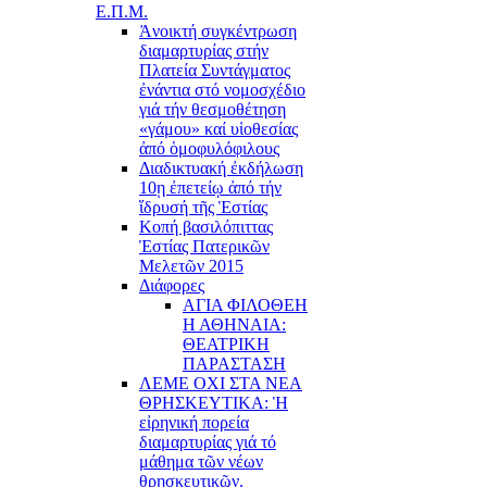
Ε.Π.Μ.
Ἀνοικτή συγκέντρωση
διαμαρτυρίας στήν
Πλατεία Συντάγματος
ἐνάντια στό νομοσχέδιο
γιά τήν θεσμοθέτηση
«γάμου» καί υἱοθεσίας
ἀπό ὁμοφυλόφιλους
Διαδικτυακή ἐκδήλωση
10ῃ ἐπετείῳ ἀπό τήν
ἵδρυσή τῆς Ἑστίας
Κοπή βασιλόπιττας
Ἑστίας Πατερικῶν
Μελετῶν 2015
Διάφορες
ΑΓΙΑ ΦΙΛΟΘΕΗ
Η ΑΘΗΝΑΙΑ:
ΘΕΑΤΡΙΚΗ
ΠΑΡΑΣΤΑΣΗ
ΛΕΜΕ ΟΧΙ ΣΤΑ ΝΕΑ
ΘΡΗΣΚΕΥΤΙΚΑ: Ἡ
εἰρηνική πορεία
διαμαρτυρίας γιά τό
μάθημα τῶν νέων
θρησκευτικῶν.