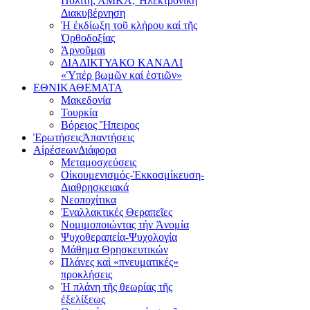
Πολίτη, ΑΜΚΑ, Ἠλεκτρονική
Διακυβέρνηση
Ἡ ἐκδίωξη τοῦ κλήρου καί τῆς
Ὀρθοδοξίας
Ἀρνοῦμαι
ΔΙΑΔΙΚΤΥΑΚΟ ΚΑΝΑΛΙ
«Ὑπέρ βωμῶν καί ἑστιῶν»
ΕΘΝΙΚΑ
ΘΕΜΑΤΑ
Μακεδονία
Τουρκία
Βόρειος Ἤπειρος
Ἐρωτήσεις
Ἀπαντήσεις
Αἱρέσεων
Διάφορα
Μεταμοσχεύσεις
Οἰκουμενισμός-Ἐκκοσμίκευση-
Διαθρησκειακά
Νεοποχίτικα
Ἐναλλακτικές Θεραπεῖες
Νομιμοποιώντας τήν Ἀνομία
Ψυχοθεραπεία-Ψυχολογία
Μάθημα Θρησκευτικών
Πλάνες καὶ «πνευματικές»
προκλήσεις
Ἡ πλάνη τῆς θεωρίας τῆς
ἐξελίξεως