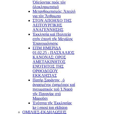
Ὁδεύοντας πρός τόν
ὁλοκληρωτισμό
Μετανθρωπισμός: Ἀπειλή
για τὸν Ἂνθρωπο
ΣΤΟΝ ΑΠΟΗΧΟ ΤΗΣ
ΛΕΙΤΟΥΡΓΙΚΗΣ
ΑΝΑΓΕΝΝΗΣΗΣ
Ἐκκλησία καί Πολιτεία
στήν ἐποχή τῆς Μεγάλης
Ἐπανεκκίνησης
ΕΠΜ ΗΜΕΡΙΔΑ
01.02.25 - ΠΑΣΧΑΛΙΟΣ
ΚΑΝΟΝΑΣ: ΟΡΟΣ
ΑΜΕΤΑΚΙΝΗΤΟΣ
ΕΝΌΤΗΤΟΣ ΤΗΣ
ΟΡΘΟΔΟΞΟΥ
ΕΚΚΛΗΣΊΑΣ
Πατήρ Σαράντης , ὁ
ἁγιασμένος ἐφημέριος καί
πνευματικός τοῦ Ἱ.Ναοῦ
τῆς Παναγίας στό
Μαροῦσι
Ἑνότητα τῆς Ἐκκλησίας
ke i enosi ton eklision
ΟΜΙΛΙΕΣ-ΕΚΔΗΛΩΣΕΙΣ