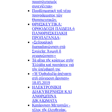
προσηλυτισμός
συνεχίζεται»
Προβληματική τοῦ νέου
προγράμματος τῶν
Θρησκευτικῶν.
ΘΡΗΣΚΕΥΤΙΚΑ:
ΟΡΘΟΔΟΞΗ ΠΑΙΔΕΙΑ ή
ΠΑΝΘΡΗΣΚΕΙΑΚΗ
ΠΡΟΠΑΓΑΝΔΑ;
«Σεξουαλικὴ
διαπαιδαγώγηση στὰ
Σχολεῖα: Ἀγωγὴ ἢ
χειραγώγηση;»
Τά αἴτια τῆς κρίσεως στήν
Ἑλλάδα καί προτάσεις γιά
τήν ὑπέρβασή της
«Ἡ Ὀρθοδοξία ἀπέναντι
στή σύγχρονη ἄρνηση»
18.05.2019
ΗΛΕΚΤΡΟΝΙΚΗ
ΔΙΑΚΥΒΕΡΝΗΣΗ ΚΑΙ
ΑΝΘΡΩΠΙΝΑ
ΔΙΚΑΙΩΜΑΤΑ
Κατάργηση Μετρητῶν -
τέλος τῆς ἐλευθερίας.