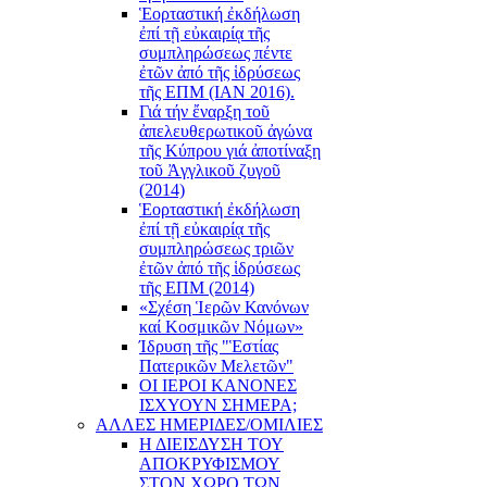
Ἑορταστική ἐκδήλωση
ἐπί τῇ εὐκαιρίᾳ τῆς
συμπληρώσεως πέντε
ἐτῶν ἀπό τῆς ἱδρύσεως
τῆς ΕΠΜ (ΙΑΝ 2016).
Γιά τήν ἔναρξη τοῦ
ἀπελευθερωτικοῦ ἀγώνα
τῆς Κύπρου γιά ἀποτίναξη
τοῦ Ἀγγλικοῦ ζυγοῦ
(2014)
Ἑορταστική ἐκδήλωση
ἐπί τῇ εὐκαιρίᾳ τῆς
συμπληρώσεως τριῶν
ἐτῶν ἀπό τῆς ἱδρύσεως
τῆς ΕΠΜ (2014)
«Σχέση Ἱερῶν Κανόνων
καί Κοσμικῶν Νόμων»
Ίδρυση τῆς "Ἑστίας
Πατερικῶν Μελετῶν"
ΟΙ ΙΕΡΟΙ ΚΑΝΟΝΕΣ
ΙΣΧΥΟΥΝ ΣΗΜΕΡΑ;
ΑΛΛΕΣ ΗΜΕΡΙΔΕΣ/ΟΜΙΛΙΕΣ
Η ΔΙΕΙΣΔΥΣΗ ΤΟΥ
ΑΠΟΚΡΥΦΙΣΜΟΥ
ΣΤΟΝ ΧΩΡΟ ΤΩΝ