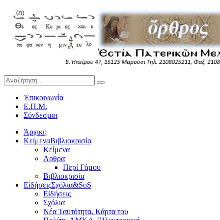
Ἐπικοινωνία
Ε.Π.Μ.
Σύνδεσμοι
Ἀρχική
Κείμενα
Βιβλιοκρισία
Κείμενα
Άρθρα
Περί Γάμου
Βιβλιοκρισία
Εἰδήσεις
Σχόλια&SoS
Εἰδήσεις
Σχόλια
Νέα Ταυτότητα, Κάρτα του