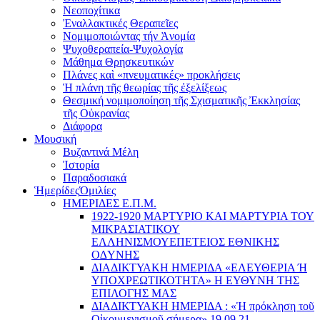
Νεοποχίτικα
Ἐναλλακτικές Θεραπεῖες
Νομιμοποιώντας τήν Ἀνομία
Ψυχοθεραπεία-Ψυχολογία
Μάθημα Θρησκευτικών
Πλάνες καὶ «πνευματικές» προκλήσεις
Ἡ πλάνη τῆς θεωρίας τῆς ἐξελίξεως
Θεσμική νομιμοποίηση τῆς Σχισματικῆς Ἐκκλησίας
τῆς Οὐκρανίας
Διάφορα
Μουσική
Βυζαντινά Μέλη
Ἰστορία
Παραδοσιακά
Ἡμερίδες
Ὁμιλίες
ΗΜΕΡΙΔΕΣ Ε.Π.Μ.
1922-1920 ΜΑΡΤΥΡΙΟ ΚΑI ΜΑΡΤΥΡIΑ ΤΟΥ
ΜΙΚΡΑΣΙΑΤΙΚΟΥ
EΛΛΗΝΙΣΜΟΥEΠEΤΕΙΟΣ EΘΝΙΚHΣ
O∆YΝΗΣ
ΔΙΑΔΙΚΤΥΑΚΗ ΗΜΕΡΙΔΑ «EΛΕΥΘΕΡΙΑ Ή
YΠΟΧΡΕΩΤΙΚΟΤΗΤΑ» Η ΕΥΘΥΝΗ ΤΗΣ
EΠΙΛΟΓΗΣ ΜΑΣ
ΔΙΑΔΙΚΤΥΑΚΗ ΗΜΕΡΙΔΑ : «Ἡ πρόκληση τοῦ
Οἰκουμενισμοῦ σήμερα» 19.09.21