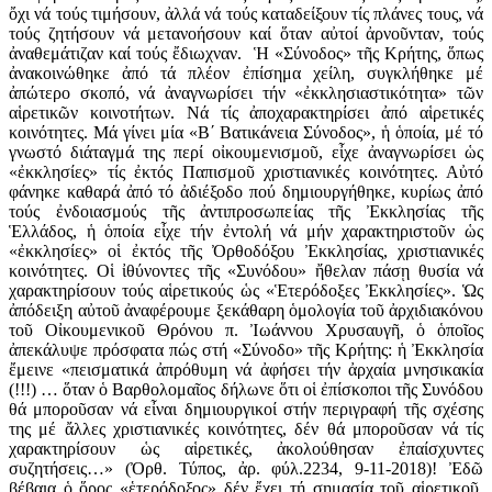
ὄχι νά τούς τιμήσουν, ἀλλά νά τούς καταδείξουν τίς πλάνες τους, νά
τούς ζητήσουν νά μετανοήσουν καί ὅταν αὐτοί ἀρνοῦνταν, τούς
ἀναθεμάτιζαν καί τούς ἔδιωχναν. Ἡ «Σύνοδος» τῆς Κρήτης, ὅπως
ἀνακοινώθηκε ἀπό τά πλέον ἐπίσημα χείλη, συγκλήθηκε μέ
ἀπώτερο σκοπό, νά ἀναγνωρίσει τήν «ἐκκλησιαστικότητα» τῶν
αἱρετικῶν κοινοτήτων. Νά τίς ἀποχαρακτηρίσει ἀπό αἱρετικές
κοινότητες. Μά γίνει μία «Β΄ Βατικάνεια Σύνοδος», ἡ ὁποία, μέ τό
γνωστό διάταγμά της περί οἰκουμενισμοῦ, εἶχε ἀναγνωρίσει ὡς
«ἐκκλησίες» τίς ἐκτός Παπισμοῦ χριστιανικές κοινότητες. Αὐτό
φάνηκε καθαρά ἀπό τό ἀδιέξοδο πού δημιουργήθηκε, κυρίως ἀπό
τούς ἐνδοιασμούς τῆς ἀντιπροσωπείας τῆς Ἐκκλησίας τῆς
Ἑλλάδος, ἡ ὁποία εἶχε τήν ἐντολή νά μήν χαρακτηριστοῦν ὡς
«ἐκκλησίες» οἱ ἐκτός τῆς Ὀρθοδόξου Ἐκκλησίας, χριστιανικές
κοινότητες. Οἱ ἰθύνοντες τῆς «Συνόδου» ἤθελαν πάσῃ θυσία νά
χαρακτηρίσουν τούς αἱρετικούς ὡς «Ἑτερόδοξες Ἐκκλησίες». Ὡς
ἀπόδειξη αὐτοῦ ἀναφέρουμε ξεκάθαρη ὁμολογία τοῦ ἀρχιδιακόνου
τοῦ Οἰκουμενικοῦ Θρόνου π. Ἰωάννου Χρυσαυγῆ, ὁ ὁποῖος
ἀπεκάλυψε πρόσφατα πώς στή «Σύνοδο» τῆς Κρήτης: ἡ Ἐκκλησία
ἔμεινε «πεισματικά ἀπρόθυμη νά ἀφήσει τήν ἀρχαία μνησικακία
(!!!) … ὅταν ὁ Βαρθολομαῖος δήλωνε ὅτι οἱ ἐπίσκοποι τῆς Συνόδου
θά μποροῦσαν νά εἶναι δημιουργικοί στήν περιγραφή τῆς σχέσης
της μέ ἄλλες χριστιανικές κοινότητες, δέν θά μποροῦσαν νά τίς
χαρακτηρίσουν ὡς αἱρετικές, ἀκολούθησαν ἐπαίσχυντες
συζητήσεις…» (Ὀρθ. Τύπος, ἀρ. φύλ.2234, 9-11-2018)! Ἐδῶ
βέβαια ὁ ὅρος «ἑτερόδοξος» δέν ἔχει τή σημασία τοῦ αἱρετικοῦ,