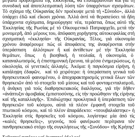
μεγάλα προβλήματα τῆς Ἐκκλησίας, θά ἐπιλαμβάνόταν καί γιά τή
συνοδική καί ἀποτελεσματική λύση τῶν ὑπαρχόντων σχισμάτων.
Τό σχίσμα τῆς Οὐκρανίας δέν προέκυψε μετά τή «Σύνοδο», ἀλλά
ὑπάρχει ἐδῶ καί εἴκοσι χρόνια. Ἀλλά ἀντί νά θεραπεύσει τά ἤδη
ὑπάρχοντα σχίσματα, δημιούργησε νέα, τεράστια, ὅπως αὐτό τῆς
Ἐκκλησίας τῆς Ρωσίας μέ τό Οἰκουμενικό Πατριαρχεῖο, μετά τήν
μονομερῆ, ἀπό μέρους του, ἀπόφαση χορήγησης αὐτοκεφαλίας στή
σχισματική «ἐκκλησία» τῆς Οὐκρανίας. Τέλος, γιά οἰκονομία
χρόνου ἀναφέρουμε πώς οἱ ἀποφάσεις της ἀναφέρονται στήν
ὑπεράσπιση ἀλλότριων ἤ καί ἀντίθετων μέ τήν Ἐκκλησία
θεμάτων, ὅπως ἡ βιοηθική, ἡ νεολαία, ἡ οἰκονομία, ὁ
καταναλωτισμός, ἡ ἐπιστημονική ἔρευνα, τά μέσα ἐνημερώσεως, ἡ
οἰκολογία, οἱ γενετικές ἀλλαγές. Ἀκόμα: ἡ παγκόσμια εἰρήνη, ἡ
κατάληψη ἐδαφῶν, καί τό χειρότερο: ἡ ὑπεράσπιση γενικά τοῦ
θρησκευτικοῦ φαινομένου, ὁ ἀποχαρακτηρισμός γενικά ὅλων τῶν
θρησκειῶν ἀπό τό στοιχεῖο τοῦ μίσους καί τοῦ φονταμενταλισμοῦ,
ἡ ἀνάγκη γιά τούς διαθρησκειακούς διαλόγους, γιά τήν δῆθεν
«ἀνάπτυξιν ἀμοιβαίας ἐμπιστοσύνης, εἰς τήν προώθησιν τῆς εἰρήνης
καί τῆς καταλλαγῆς». Ἐπιδιώχτηκε προκλητικά ἡ ὑπεράσπιση τῶν
θρησκειῶν τοῦ κόσμου, αὐτά τά πλέον ἐμφανῆ στοιχεῖα τοῦ
πτωτικοῦ κόσμου, καί τό πλέον ἀπαράδεκτο: «τσουβαλιάστηκε» ἡ
Ἐκκλησία στίς θρησκεῖες τοῦ κόσμου, λογίστηκε μία ἀπό τίς
«καλές θρησκεῖες», γεγονός, πού φανέρωσε περίτρανα τόν
πανθρησκειακό στόχο τῆς συγκλήσεως τῆς «Συνόδου» τῆς Κρήτης!