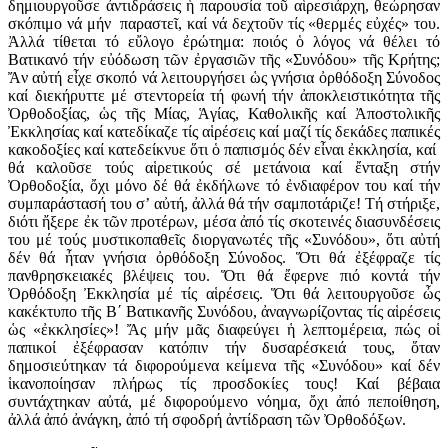
δημιουργοῦσε ἀντιδράσεις ἡ παρουσία τοῦ αἱρεσιάρχη, θεώρησαν
σκόπιμο νά μήν παραστεῖ, καί νά δεχτοῦν τίς «θερμές εὐχές» του.
Ἀλλά τίθεται τό εὔλογο ἐρώτημα: ποιός ὁ λόγος νά θέλει τό
Βατικανό τήν εὐόδωση τῶν ἐργασιῶν τῆς «Συνόδου» τῆς Κρήτης;
Ἄν αὐτή εἶχε σκοπό νά λειτουργήσει ὡς γνήσια ὀρθόδοξη Σύνοδος
καί διεκήρυττε μέ στεντορεία τή φωνή τήν ἀποκλειστικότητα τῆς
Ὀρθοδοξίας, ὡς τῆς Μίας, Ἁγίας, Καθολικῆς καί Ἀποστολικῆς
Ἐκκλησίας καί κατεδίκαζε τίς αἱρέσεις καί μαζί τίς δεκάδες παπικές
κακοδοξίες καί κατεδείκνυε ὅτι ὁ παπισμός δέν εἶναι ἐκκλησία, καί
θά καλοῦσε τούς αἱρετικούς σέ μετάνοια καί ἔνταξη στήν
Ὀρθοδοξία, ὄχι μόνο δέ θά ἐκδήλωνε τό ἐνδιαφέρον του καί τήν
συμπαράστασή του σ’ αὐτή, ἀλλά θά τήν σαμποτάριζε! Τή στήριξε,
διότι ἤξερε ἐκ τῶν προτέρων, μέσα ἀπό τίς σκοτεινές διασυνδέσεις
του μέ τούς μυστικοπαθεῖς διοργανωτές τῆς «Συνόδου», ὅτι αὐτή
δέν θά ἦταν γνήσια ὀρθόδοξη Σύνοδος. Ὅτι θά ἐξέφραζε τίς
πανθρησκειακές βλέψεις του. Ὅτι θά ἔφερνε πιό κοντά τήν
Ὀρθόδοξη Ἐκκλησία μέ τίς αἱρέσεις. Ὅτι θά λειτουργοῦσε ὦς
κακέκτυπο τῆς Β΄ Βατικανῆς Συνόδου, ἀναγνωρίζοντας τίς αἱρέσεις
ὡς «ἐκκλησίες»! Ἄς μήν μᾶς διαφεύγει ἡ λεπτομέρεια, πώς οἱ
παπικοί ἐξέφρασαν κατόπιν τήν δυσαρέσκειά τους, ὅταν
δημοσιεύτηκαν τά διφορούμενα κείμενα τῆς «Συνόδου» καί δέν
ἱκανοποίησαν πλήρως τίς προσδοκίες τους! Καί βέβαια
συντάχτηκαν αὐτά, μέ διφορούμενο νόημα, ὄχι ἀπό πεποίθηση,
ἀλλά ἀπό ἀνάγκη, ἀπό τή σφοδρή ἀντίδραση τῶν Ὀρθοδόξων.