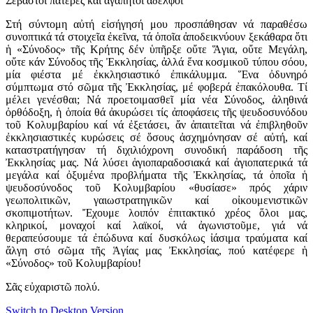
Σεβαστοί πατέρες καί ἀγαπητοί ἀδελφοί
Στή σύντομη αὐτή εἰσήγησή μου προσπάθησαν νά παραθέσω
συνοπτικά τά στοιχεῖα ἐκεῖνα, τά ὁποῖα ἀποδεικνύουν ξεκάθαρα ὅτι
ἡ «Σύνοδος» τῆς Κρήτης δέν ὑπῆρξε οὔτε Ἅγια, οὔτε Μεγάλη,
οὔτε κάν Σύνοδος τῆς Ἐκκλησίας, ἀλλά ἕνα κοσμικοῦ τύπου σόου,
μία φιέστα μέ ἐκκλησιαστικό ἐπικάλυμμα. Ἕνα ὀδυνηρό
σύμπτωμα στό σῶμα τῆς Ἐκκλησίας, μέ φοβερά ἐπακόλουθα. Τί
μέλει γενέσθαι; Νά προετοιμασθεῖ μία νέα Σύνοδος, ἀληθινά
ὀρθόδοξη, ἡ ὁποία θά ἀκυρώσει τίς ἀποφάσεις τῆς ψευδοσυνόδου
τοῦ Κολυμβαρίου καί νά ἐξετάσει, ἄν ἀπαιτεῖται νά ἐπιβληθοῦν
ἐκκλησιαστικές κυρώσεις σέ ὅσους ἀσχημόνησαν σέ αὐτή, καί
καταστρατήγησαν τή διχιλιόχρονη συνοδική παράδοση τῆς
Ἐκκλησίας μας. Νά λύσει ἁγιοπαραδοσιακά καί ἁγιοπατερικά τά
μεγάλα καί ὀξυμένα προβλήματα τῆς Ἐκκλησίας, τά ὁποῖα ἡ
ψευδοσύνοδος τοῦ Κολυμβαρίου «θυσίασε» πρός χάριν
γεωπολιτικῶν, γαιωστρατηγικῶν καί οἰκουμενιστικῶν
σκοπιμοτήτων. Ἔχουμε λοιπόν ἐπιτακτικό χρέος ὅλοι μας,
κληρικοί, μοναχοί καί λαϊκοί, νά ἀγωνιστοῦμε, γιά νά
θεραπεύσουμε τά ἐπώδυνα καί δυσκόλως ἰάσιμα τραύματα καί
ἄλγη στό σῶμα τῆς Ἁγίας μας Ἐκκλησίας, πού κατέφερε ἡ
«Σύνοδος» τοῦ Κολυμβαρίου!
Σᾶς εὐχαριστῶ πολύ.
Switch to Desktop Version