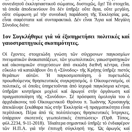
συνειδητοῦ ἐκκλησιαστικοῦ σώματος, δυστυχῶς, ὄχι! Τά στοιχεῖα,
τά ὁποῖα ἀποδεικνύουν ὅτι δέν ὑπῆρξε οὔτε ἅγια, οὔτε μεγάλη,
οὔτε σύμφωνη μέ τήν συνοδική παράδοση τῆς Ἐκκλησίας μας,
εἶναι σαφέστατα καί συνταρακτικά. Δέν εἶναι Ἅγια καί Μεγάλη
Σύνοδος διότι:
1ον Συγκλήθηκε γιά νά ἐξυπηρετήσει πολιτικές καί
γαιοστρατηγικές σκοπιμότητες.
Οἱ ἔχοντες στοιχειώδη γνώση τῶν σύγχρονων παγκοσμίων
πνευματικῶν ἀνακατατάξεων, τῶν γεωπολιτικῶν, γαιωστρατηγικῶν
καί οἰκονομικῶν στοχεύσεων ἀπό σκιώδη διεθνῆ κέντρα, εἶναι
εὔκολο νά καταλάβουν ὅτι ἡ «Σύνοδος» τῆς Κρήτης ὑπῆρξε πιστός
θεράπων αὐτῶν. Ἡ παγκοσμιοποίηση, ὁ πυρετωδῶς
προωθούμενος θρησκευτικός συγκρητισμός, ὁ Οἰκουμενισμός, οἱ
πολιτικές, οἱ ὁποῖες ὑπηρετοῦνται ἀπό ἰσχυρά παγκόσμια κέντρα,
ὑπῆρξαν κινητήριοι μοχλοί καί ἀρωγοί στήν ὀργάνωση καί
πραγματοποίηση τῆς «Συνόδου». Σέ πρόσφατη ὁμολογία του ὁ
ἀρχιδιάκονος τοῦ Οἰκουμενικοῦ Θρόνου π. Ἰωάννης Χρυσαυγής
ἀπεκάλυψε ξεκάθαρα πώς στήν Ἐκκλησία «ἡ πραγματικότητα εἶναι
περίπλοκη. Πέρα ἀπό τίς πολύπλευρες θρησκευτικές ἴντριγκες,
ὑπάρχουν σκοτεινές γεωπολιτικές ἐπιπτώσεις» (Ὀρθ. Τύπος,
φύλ.2234, 9-11-2018). Ἰδιαίτερα σημαντικό ὑπῆρξε τό ἐνδιαφέρον
τῶν Η.Π.Α. γιά τήν ἐπιτυχῆ σύγκλησή της. Ὡς ἀρωγός καί