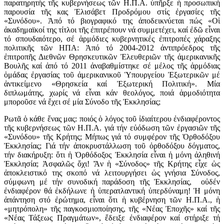
παρατηρητής τῆς κυβερνήσεως τῶν Η.Π.Α. ὑπῆρξε ἡ προσωπική
παρουσία τῆς κας Ἐλισάβετ Προδρόμου στίς ἐργασίες τῆς
«Συνόδου». Ἀπό τό βιογραφικό της ἀποδεικνύεται πώς «Οἱ
ἀκαδημαϊκοί της τίτλοι τῆς ἐπιτρέπουν νά συμμετέχει, καί ἐδῶ εἶναι
τό σπουδαιότερο, σέ ἁρμόδιες κυβερνητικές ἐπιτροπές χάραξης
πολιτικῆς τῶν ΗΠΑ: Ἀπό τό 2004-2012 ἀντιπρόεδρος τῆς
ἐπιτροπῆς Διεθνῶν Θρησκευτικῶν Ἐλευθεριῶν τῆς ἀμερικανικῆς
Βουλῆς καί ἀπό τό 2011 ἀναβαθμίστηκε σέ μέλος τῆς ἁρμόδιας
ὁμάδας ἐργασίας τοῦ ἀμερικανικοῦ Ὑπουργείου Ἐξωτερικῶν μέ
ἀντικείμενο «Θρησκεία καί Ἐξωτερική Πολιτική». Μία
διπλωμάτης, χωρίς νά εἶναι κάν θεολόγος, ποιά ἁρμοδιότητα
μποροῦσε νά ἔχει σέ μία Σύνοδο τῆς Ἐκκλησίας;
Ρωτᾶ ὁ κάθε ἕνας μας: ποιός ὁ λόγος τοῦ ἰδιαίτερου ἐνδιαφέροντος
τῆς κυβερνήσεως τῶν Η.Π.Α. γιά τήν εὐόδωση τῶν ἐργασιῶν τῆς
«Συνόδου» τῆς Κρήτης; Μήπως γιά τό συμφέρον τῆς Ὀρθοδόξου
Ἐκκλησίας; Γιά τήν ἀποκρυστάλλωση τοῦ ὀρθοδόξου δόγματος,
τήν διακήρυξη: ὅτι ἡ Ὀρθόδοξος Ἐκκλησία εἶναι ἡ μόνη ἀληθινή
Ἐκκλησία; Ἀσφαλῶς ὄχι! Ἄν ἡ «Σύνοδος» τῆς Κρήτης εἶχε ὡς
ἀποκλειστικό της σκοπό νά λειτουργήσει ὡς γνήσια Σύνοδος,
σύμφωνη μέ τήν συνοδική παράδοση τῆς Ἐκκλησίας, οὐδέν
ἐνδιαφέρον θά ἐκδήλωνε ἡ ὑπερατλαντική ὑπερδύναμη! Ἡ μόνη
ἀπάντηση στό ἐρώτημα, εἶναι ὅτι ἡ κυβέρνηση τῶν Η.Π.Α., ἡ
«μητρόπολη» τῆς παγκοσμιοποίησης, τῆς «Νέας Ἐποχῆς» καί τῆς
«Νέας Τάξεως Πραγμάτων», ἔδειξε ἐνδιαφέρον καί στήριξε τή