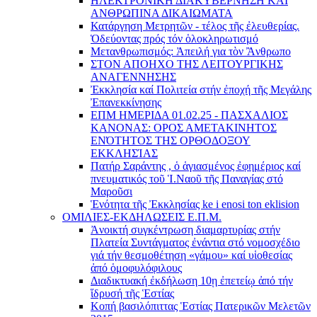
ΗΛΕΚΤΡΟΝΙΚΗ ΔΙΑΚΥΒΕΡΝΗΣΗ ΚΑΙ
ΑΝΘΡΩΠΙΝΑ ΔΙΚΑΙΩΜΑΤΑ
Κατάργηση Μετρητῶν - τέλος τῆς ἐλευθερίας.
Ὁδεύοντας πρός τόν ὁλοκληρωτισμό
Μετανθρωπισμός: Ἀπειλή για τὸν Ἂνθρωπο
ΣΤΟΝ ΑΠΟΗΧΟ ΤΗΣ ΛΕΙΤΟΥΡΓΙΚΗΣ
ΑΝΑΓΕΝΝΗΣΗΣ
Ἐκκλησία καί Πολιτεία στήν ἐποχή τῆς Μεγάλης
Ἐπανεκκίνησης
ΕΠΜ ΗΜΕΡΙΔΑ 01.02.25 - ΠΑΣΧΑΛΙΟΣ
ΚΑΝΟΝΑΣ: ΟΡΟΣ ΑΜΕΤΑΚΙΝΗΤΟΣ
ΕΝΌΤΗΤΟΣ ΤΗΣ ΟΡΘΟΔΟΞΟΥ
ΕΚΚΛΗΣΊΑΣ
Πατήρ Σαράντης , ὁ ἁγιασμένος ἐφημέριος καί
πνευματικός τοῦ Ἱ.Ναοῦ τῆς Παναγίας στό
Μαροῦσι
Ἑνότητα τῆς Ἐκκλησίας ke i enosi ton eklision
ΟΜΙΛΙΕΣ-ΕΚΔΗΛΩΣΕΙΣ Ε.Π.Μ.
Ἀνοικτή συγκέντρωση διαμαρτυρίας στήν
Πλατεία Συντάγματος ἐνάντια στό νομοσχέδιο
γιά τήν θεσμοθέτηση «γάμου» καί υἱοθεσίας
ἀπό ὁμοφυλόφιλους
Διαδικτυακή ἐκδήλωση 10ῃ ἐπετείῳ ἀπό τήν
ἵδρυσή τῆς Ἑστίας
Κοπή βασιλόπιττας Ἑστίας Πατερικῶν Μελετῶν