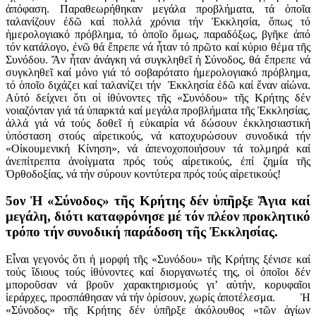
ἀπόφαση. Παραθεωρήθηκαν μεγάλα προβλήματα, τά ὁποῖα
ταλανίζουν ἐδῶ καί πολλά χρόνια τήν Ἐκκλησία, ὅπως τό
ἡμερολογιακό πρόβλημα, τό ὁποῖο ὅμως, παραδόξως, βγῆκε ἀπό
τόν κατάλογο, ἐνῶ θά ἔπρεπε νά ἦταν τό πρῶτο καί κύριο θέμα τῆς
Συνόδου. Ἄν ἦταν ἀνάγκη νά συγκληθεῖ ἡ Σύνοδος, θά ἔπρεπε νά
συγκληθεῖ καί μόνο γιά τό σοβαρότατο ἡμερολογιακό πρόβλημα,
τό ὁποῖο διχάζει καί ταλανίζει τήν Ἐκκλησία ἐδῶ καί ἕναν αἰώνα.
Αὐτό δείχνει ὅτι οἱ ἰθύνοντες τῆς «Συνόδου» τῆς Κρήτης δέν
νοιαζόνταν γιά τά ὑπαρκτά καί μεγάλα προβλήματα τῆς Ἐκκλησίας,
ἀλλά γιά νά τούς δοθεῖ ἡ εὐκαιρία νά δώσουν ἐκκλησιαστική
ὑπόσταση στούς αἱρετικούς, νά κατοχυρώσουν συνοδικά τήν
«Οἰκουμενική Κίνηση», νά ἀπενοχοποιήσουν τά τολμηρά καί
ἀνεπίτρεπτα ἀνοίγματα πρός τούς αἱρετικούς, ἐπί ζημία τῆς
Ὀρθοδοξίας, νά τήν σύρουν κοντύτερα πρός τούς αἱρετικούς!
5ον Ἡ «Σύνοδος» τῆς Κρήτης δέν ὑπῆρξε Ἅγια καί
μεγάλη, διότι καταφρόνησε μέ τόν πλέον προκλητικό
τρόπο τήν συνοδική παράδοση τῆς Ἐκκλησίας.
Εἶναι γεγονός ὅτι ἡ μορφή τῆς «Συνόδου» τῆς Κρήτης ξένισε καί
τούς ἴδιους τούς ἰθύνοντες καί διοργανωτές της, οἱ ὁποῖοι δέν
μποροῦσαν νά βροῦν χαρακτηρισμούς γι’ αὐτήν, κορυφαῖοι
ἱεράρχες, προσπάθησαν νά τήν ὁρίσουν, χωρίς ἀποτέλεσμα. Ἡ
«Σύνοδος» τῆς Κρήτης δέν ὑπῆρξε ἀκόλουθος «τῶν ἁγίων