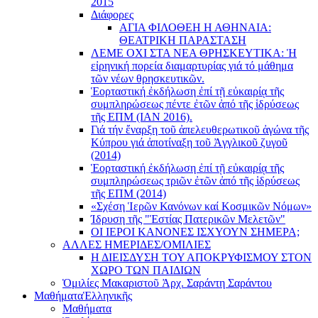
2015
Διάφορες
ΑΓΙΑ ΦΙΛΟΘΕΗ Η ΑΘΗΝΑΙΑ:
ΘΕΑΤΡΙΚΗ ΠΑΡΑΣΤΑΣΗ
ΛΕΜΕ ΟΧΙ ΣΤΑ ΝΕΑ ΘΡΗΣΚΕΥΤΙΚΑ: Ἡ
εἰρηνική πορεία διαμαρτυρίας γιά τό μάθημα
τῶν νέων θρησκευτικῶν.
Ἑορταστική ἐκδήλωση ἐπί τῇ εὐκαιρίᾳ τῆς
συμπληρώσεως πέντε ἐτῶν ἀπό τῆς ἱδρύσεως
τῆς ΕΠΜ (ΙΑΝ 2016).
Γιά τήν ἔναρξη τοῦ ἀπελευθερωτικοῦ ἀγώνα τῆς
Κύπρου γιά ἀποτίναξη τοῦ Ἀγγλικοῦ ζυγοῦ
(2014)
Ἑορταστική ἐκδήλωση ἐπί τῇ εὐκαιρίᾳ τῆς
συμπληρώσεως τριῶν ἐτῶν ἀπό τῆς ἱδρύσεως
τῆς ΕΠΜ (2014)
«Σχέση Ἱερῶν Κανόνων καί Κοσμικῶν Νόμων»
Ίδρυση τῆς "Ἑστίας Πατερικῶν Μελετῶν"
ΟΙ ΙΕΡΟΙ ΚΑΝΟΝΕΣ ΙΣΧΥΟΥΝ ΣΗΜΕΡΑ;
ΑΛΛΕΣ ΗΜΕΡΙΔΕΣ/ΟΜΙΛΙΕΣ
Η ΔΙΕΙΣΔΥΣΗ ΤΟΥ ΑΠΟΚΡΥΦΙΣΜΟΥ ΣΤΟΝ
ΧΩΡΟ ΤΩΝ ΠΑΙΔΙΩΝ
Ὁμιλίες Μακαριστοῦ Ἀρχ. Σαράντη Σαράντου
Μαθήματα
Ἑλληνικῆς
Μαθήματα