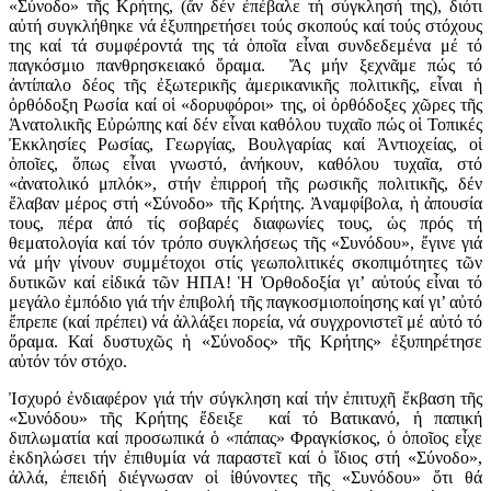
«Σύνοδο» τῆς Κρήτης, (ἄν δέν ἐπέβαλε τή σύγκλησή της), διότι
αὐτή συγκλήθηκε νά ἐξυπηρετήσει τούς σκοπούς καί τούς στόχους
της καί τά συμφέροντά της τά ὁποῖα εἶναι συνδεδεμένα μέ τό
παγκόσμιο πανθρησκειακό ὅραμα. Ἄς μήν ξεχνᾶμε πώς τό
ἀντίπαλο δέος τῆς ἐξωτερικῆς ἀμερικανικῆς πολιτικῆς, εἶναι ἡ
ὀρθόδοξη Ρωσία καί οἱ «δορυφόροι» της, οἱ ὀρθόδοξες χῶρες τῆς
Ἀνατολικῆς Εὐρώπης καί δέν εἶναι καθόλου τυχαῖο πώς οἱ Τοπικές
Ἐκκλησίες Ρωσίας, Γεωργίας, Βουλγαρίας καί Ἀντιοχείας, οἱ
ὁποῖες, ὅπως εἶναι γνωστό, ἀνήκουν, καθόλου τυχαῖα, στό
«ἀνατολικό μπλόκ», στήν ἐπιρροή τῆς ρωσικῆς πολιτικῆς, δέν
ἔλαβαν μέρος στή «Σύνοδο» τῆς Κρήτης. Ἀναμφίβολα, ἡ ἀπουσία
τους, πέρα ἀπό τίς σοβαρές διαφωνίες τους, ὡς πρός τή
θεματολογία καί τόν τρόπο συγκλήσεως τῆς «Συνόδου», ἔγινε γιά
νά μήν γίνουν συμμέτοχοι στίς γεωπολιτικές σκοπιμότητες τῶν
δυτικῶν καί εἰδικά τῶν ΗΠΑ! Ἡ Ὀρθοδοξία γι’ αὐτούς εἶναι τό
μεγάλο ἐμπόδιο γιά τήν ἐπιβολή τῆς παγκοσμιοποίησης καί γι’ αὐτό
ἔπρεπε (καί πρέπει) νά ἀλλάξει πορεία, νά συγχρονιστεῖ μέ αὐτό τό
ὅραμα. Καί δυστυχῶς ἡ «Σύνοδος» τῆς Κρήτης» ἐξυπηρέτησε
αὐτόν τόν στόχο.
Ἰσχυρό ἐνδιαφέρον γιά τήν σύγκληση καί τήν ἐπιτυχῆ ἔκβαση τῆς
«Συνόδου» τῆς Κρήτης ἔδειξε καί τό Βατικανό, ἡ παπική
διπλωματία καί προσωπικά ὁ «πάπας» Φραγκίσκος, ὁ ὁποῖος εἶχε
ἐκδηλώσει τήν ἐπιθυμία νά παραστεῖ καί ὁ ἴδιος στή «Σύνοδο»,
ἀλλά, ἐπειδή διέγνωσαν οἱ ἰθύνοντες τῆς «Συνόδου» ὅτι θά