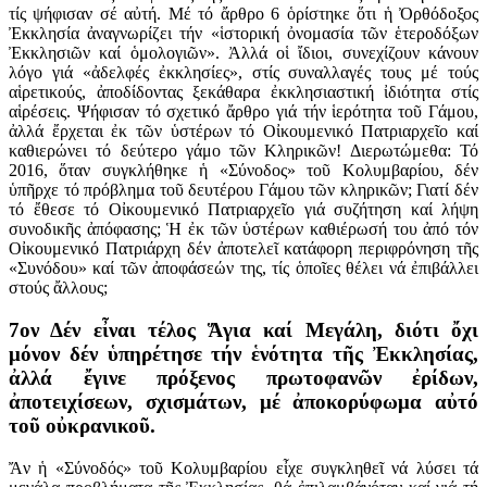
τίς ψήφισαν σέ αὐτή. Μέ τό ἄρθρο 6 ὁρίστηκε ὅτι ἡ Ὀρθόδοξος
Ἐκκλησία ἀναγνωρίζει τήν «ἱστορική ὀνομασία τῶν ἑτεροδόξων
Ἐκκλησιῶν καί ὁμολογιῶν». Ἀλλά οἱ ἴδιοι, συνεχίζουν κάνουν
λόγο γιά «ἀδελφές ἐκκλησίες», στίς συναλλαγές τους μέ τούς
αἱρετικούς, ἀποδίδοντας ξεκάθαρα ἐκκλησιαστική ἰδιότητα στίς
αἱρέσεις. Ψήφισαν τό σχετικό ἄρθρο γιά τήν ἱερότητα τοῦ Γάμου,
ἀλλά ἔρχεται ἐκ τῶν ὑστέρων τό Οἰκουμενικό Πατριαρχεῖο καί
καθιερώνει τό δεύτερο γάμο τῶν Κληρικῶν! Διερωτώμεθα: Τό
2016, ὅταν συγκλήθηκε ἡ «Σύνοδος» τοῦ Κολυμβαρίου, δέν
ὑπῆρχε τό πρόβλημα τοῦ δευτέρου Γάμου τῶν κληρικῶν; Γιατί δέν
τό ἔθεσε τό Οἰκουμενικό Πατριαρχεῖο γιά συζήτηση καί λήψη
συνοδικῆς ἀπόφασης; Ἡ ἐκ τῶν ὑστέρων καθιέρωσή του ἀπό τόν
Οἰκουμενικό Πατριάρχη δέν ἀποτελεῖ κατάφορη περιφρόνηση τῆς
«Συνόδου» καί τῶν ἀποφάσεών της, τίς ὁποῖες θέλει νά ἐπιβάλλει
στούς ἄλλους;
7ον Δέν εἶναι τέλος Ἅγια καί Μεγάλη, διότι ὄχι
μόνον δέν ὑπηρέτησε τήν ἑνότητα τῆς Ἐκκλησίας,
ἀλλά ἔγινε πρόξενος πρωτοφανῶν ἐρίδων,
ἀποτειχίσεων, σχισμάτων, μέ ἀποκορύφωμα αὐτό
τοῦ οὐκρανικοῦ.
Ἄν ἡ «Σύνοδός» τοῦ Κολυμβαρίου εἶχε συγκληθεῖ νά λύσει τά