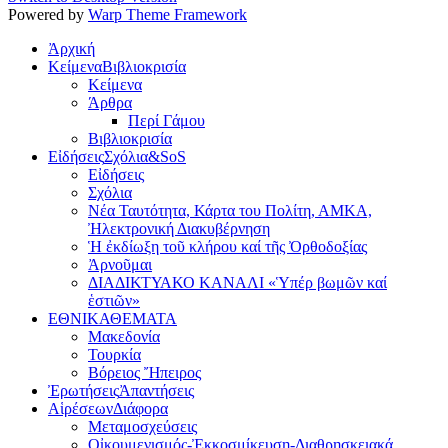
Powered by
Warp Theme Framework
Ἀρχική
Κείμενα
Βιβλιοκρισία
Κείμενα
Άρθρα
Περί Γάμου
Βιβλιοκρισία
Εἰδήσεις
Σχόλια&SoS
Εἰδήσεις
Σχόλια
Νέα Ταυτότητα, Κάρτα του Πολίτη, ΑΜΚΑ,
Ἠλεκτρονική Διακυβέρνηση
Ἡ ἐκδίωξη τοῦ κλήρου καί τῆς Ὀρθοδοξίας
Ἀρνοῦμαι
ΔΙΑΔΙΚΤΥΑΚΟ ΚΑΝΑΛΙ «Ὑπέρ βωμῶν καί
ἑστιῶν»
ΕΘΝΙΚΑ
ΘΕΜΑΤΑ
Μακεδονία
Τουρκία
Βόρειος Ἤπειρος
Ἐρωτήσεις
Ἀπαντήσεις
Αἱρέσεων
Διάφορα
Μεταμοσχεύσεις
Οἰκουμενισμός-Ἐκκοσμίκευση-Διαθρησκειακά