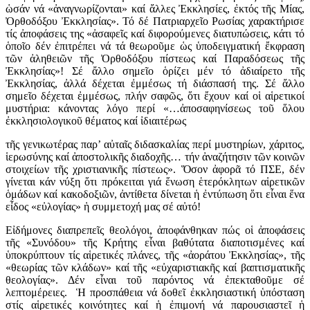
ὡσάν νά «ἀ­να­γνω­ρί­ζον­ται» καί ἄλλες Ἐκ­κλη­σί­ες, ἐκτός τῆς Μί­ας,
Ὀρ­θο­δό­ξου Ἐκ­κλη­σί­ας». Τό δέ Πατριαρχεῖο Ρωσίας χαρακτήρισε
τίς ἀποφάσεις της «ἀσαφεῖς καί διφορούμενες διατυπώσεις, κάτι τό
ὁποῖο δέν ἐπιτρέπει νά τά θεωροῦμε ὡς ὑποδειγματική ἔκφραση
τῶν ἀληθειῶν τῆς Ὀρθοδόξου πίστεως καί Παραδόσεως τῆς
Ἐκκλησίας»! Σέ ἄλλο σημεῖο ὁρίζει μέν τό ἀδιαίρετο τῆς
Ἐκκλησίας, ἀλλά δέχεται ἐμμέσως τή διάσπασή της. Σέ ἄλλο
σημεῖο δέχεται ἐμμέσως, πλήν σαφῶς, ὅτι ἔχουν καί οἱ αἱρετικοί
μυστήρια: κάνοντας λόγο περί «…ἀποσαφηνίσεως τοῦ ὅλου
ἐκκλησιολογικοῦ θέματος καί ἰδιαιτέρως
τῆς γενικωτέρας παρ’ αὐταῖς διδασκαλίας περί μυστηρίων, χάριτος,
ἱερωσύνης καί ἀποστολικῆς διαδοχῆς… τήν ἀναζήτησιν τῶν κοινῶν
στοιχείων τῆς χριστιανικῆς πίστεως». Ὅσον ἀφορᾶ τό ΠΣΕ, δέν
γίνεται κάν νύξη ὅτι πρόκειται γιά ἕνωση ἑτερόκλητων αἱρετικῶν
ὁμάδων καί κακοδοξιῶν, ἀντίθετα δίνεται ἡ ἐντύπωση ὅτι εἶναι ἕνα
εἶδος «εὐλογίας» ἡ συμμετοχή μας σέ αὐτό!
Εἰδήμονες διαπρεπεῖς θεολόγοι, ἀποφάνθηκαν πώς οἱ ἀποφάσεις
τῆς «Συνόδου» τῆς Κρήτης εἶναι βαθύτατα διαποτισμένες καί
ὑποκρύπτουν τίς αἱρετικές πλάνες, τῆς «ἀοράτου Ἐκκλησίας», τῆς
«θεωρίας τῶν κλάδων» καί τῆς «εὐχαριστιακῆς καί βαπτισματικῆς
θεολογίας». Δέν εἶναι τοῦ παρόντος νά ἐπεκταθοῦμε σέ
λεπτομέρειες. Ἡ προσπάθεια νά δοθεῖ ἐκκλησιαστική ὑπόσταση
στίς αἱρετικές κοινότητες καί ἡ ἐπιμονή νά παρουσιαστεῖ ἡ