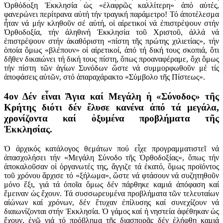
Ὀρθόδοξη Ἐκκλησία ὡς «ἐλαφρῶς καλλίτερη» ἀπό αὐτές,
φανερώνει περίτρανα αὐτή τήν τραγική παράμετρο! Τό ἀποτέλεσμα
ἦταν νά μήν κληθοῦν σέ αὐτή, οἱ αἱρετικοί νά ἐπιστρέψουν στήν
Ὀρθοδοξία, τήν ἀληθινή Ἐκκλησία τοῦ Χριστοῦ, ἀλλά νά
ἐπιστρέψουν στήν ἀκαθόριστη «πίστη τῆς πρώτης χιλιετίας», τήν
ὁποία ὅμως «βλέπουν» οἱ αἱρετικοί, ἀπό τή δική τους σκοπιά, ὅτι
δῆθεν δικαιώνει τή δική τους πίστη, ὅπως προαναφέραμε, ὄχι ὅμως
τήν πίστη τῶν ἁγίων Συνόδων ὥστε νά συμμορφωθοῦν μέ τίς
ἀποφάσεις αὐτῶν, στό ἀπαραχάρακτο «Σύμβολο τῆς Πίστεως».
4ον Δέν εἶναι Ἅγια καί Μεγάλη ἡ «Σύνοδος» τῆς
Κρήτης διότι δέν ἔλυσε κανένα ἀπό τά μεγάλα,
χρονίζοντα καί ὀξυμένα προβλήματα τῆς
Ἐκκλησίας.
Ὁ ἀρχικός κατάλογος θεμάτων πού εἶχε προγραμματιστεῖ νά
ἀπασχολήσει τήν «Μεγάλη Σύνοδο τῆς Ὀρθοδοξίας», ὅπως τήν
ἀποκαλοῦσαν οἱ ὀργανωτές της, ἄγγιζε τά ἑκατό, ὅμως προϊόντος
τοῦ χρόνου ἄρχισε τό «ξήλωμα», ὥστε νά φτάσουν νά συζητηθοῦν
μόνο ἕξι, γιά τά ὁποῖα ὅμως δέν πάρθηκε καμιά ἀπόφαση καί
ἔμειναν ὡς ἔχουν. Τά συσσωρευμένα προβλήματα τῶν τελευταίων
αἰώνων καί χρόνων, δέν ἔτυχαν ἐπίλυσης καί συνεχίζουν νά
διαιωνίζονται στήν Ἐκκλησία. Ὁ γάμος καί ἡ νηστεία ἀφέθηκαν ὡς
ἔχουν, ἐνῶ γιά τό πρόβλημα τῆς διασπορᾶς δέν ἐλήφθη καμιά