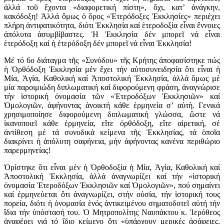
ἀλλά τοῦ ἔχοντα «διαφορετική πίστη», ὄχι, κατ’ ἀνάγκην,
κακόδοξη! Ἀλλά ὅμως ὁ ὅρος «Ἑτερόδοξες Ἐκκλησίες» περιέχει
πλήρη ἀντιφατικότητα, διότι Ἐκκλησία καί ἑτεροδοξία εἶναι ἔννοιες
ἀπόλυτα ἀσυμβίβαστες. Ἡ Ἐκκλησία δέν μπορεῖ νά εἶναι
ἑτερόδοξη καί ἡ ἑτερόδοξη δέν μπορεῖ νά εἶναι Ἐκκλησία!
Μέ τό 6ο διάταγμα τῆς «Συνόδου» τῆς Κρήτης ἀποφασίστηκε πώς
ἡ Ὀρθόδοξη Ἐκκλησία μέν ἔχει τήν αὐτοσυνειδησία ὅτι εἶναι ἡ
Μία, Ἁγία, Καθολική καί Ἀποστολική Ἐκκλησία, ἀλλά ὅμως μέ
μία παροιμιώδη διπλωματική καί διφορούμενη φράση, ἀναγνώρισε
τήν ἱστορική ὀνομασία τῶν «Ἑτεροδόξων Ἐκκλησιῶν» καί
Ὁμολογιῶν, ἀφήνοντας ἀνοικτή κάθε ἑρμηνεία σ’ αὐτή. Γενικά
χρησιμοποίησε διφορούμενη διπλωματική γλώσσα, ὥστε νά
ἱκανοποιεῖ κάθε ἑρμηνεία, εἴτε ὀρθόδοξη, εἴτε αἱρετική, σέ
ἀντίθεση μέ τά συνοδικά κείμενα τῆς Ἐκκλησίας, τά ὁποῖα
διακρίνει ἡ ἀπόλυτη σαφήνεια, μήν ἀφήνοντας κανένα περιθώριο
παρερμηνείας!
Ὁρίστηκε ὅτι εἶναι μέν ἡ Ὀρθοδοξία ἡ Μία, Ἁγία, Καθολική καί
Ἀποστολική Ἐκκλησία, ἀλλά ἀναγνωρίζει καί τήν «ἱστορική
ὀνομασία Ἑτεροδόξων Ἐκκλησιῶν καί Ὁμολογιῶν», πού σημαίνει
καί ἑρμηνεύεται ὅτι ἀναγνωρίζει, στήν οὐσία, τήν ἱστορική τους
πορεία, διότι ἡ ὀνομασία ἑνός ἀντικειμένου σηματοδοτεῖ αὐτή τήν
ἴδια τήν ὑπόστασή του. Ὁ Μητροπολίτης Ναυπάκτου κ. Ἱερόθεος
ἀναφέρει γιά τό ἴδιο κείμενο ὅτι «ὑπάρχουν με­ρι­κές ἀ­σά­φει­ες,