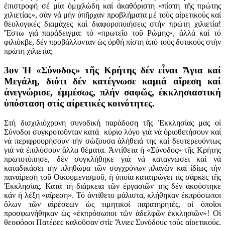
ἐπιστροφή σέ μία ὁμιχλώδη καί ἀκαθόριστη «πίστη τῆς πρώτης
χιλιετίας», σάν νά μήν ὑπῆρχαν προβλήματα μέ τούς αἱρετικούς καί
θεολογικές διαμάχες καί διαφοροποιήσεις στήν πρώτη χιλιετία!
Ἔστω γιά παράδειγμα: τό «πρωτεῖο τοῦ Ρώμης», ἀλλά καί τό
φιλιόκβε, δέν προβάλλονταν ὡς ὀρθή πίστη ἀπό τούς δυτικούς στήν
πρώτη χιλιετία;
3ον Ἡ «Σύνοδος» τῆς Κρήτης δέν εἶναι Ἅγια καί
Μεγάλη, διότι δέν κατέγνωσε καμιά αἵρεση καί
ἀνεγνώρισε, ἐμμέσως, πλήν σαφῶς, ἐκκλησιαστική
ὑπόσταση στίς αἱρετικές κοινότητες.
Στή δισχιλιόχρονη συνοδική παράδοση τῆς Ἐκκλησίας μας οἱ
Σύνοδοι συγκροτοῦνταν κατά κύριο λόγο γιά νά ὁριοθετήσουν καί
νά περιφρουρήσουν τήν σώζουσα ἀλήθειά της καί δευτερευόντως
γιά νά ἐπιλύσουν ἄλλα θέματα. Ἀντίθετα ἡ «Σύνοδος» τῆς Κρήτης
πρωτοτύπησε, δέν συγκλήθηκε γιά νά καταγνώσει καί νά
καταδικάσει τήν πληθώρα τῶν συγχρόνων πλανῶν καί ἰδίως τήν
παναίρεσή τοῦ Οἰκουμενισμοῦ, ἡ ὁποία κατατρώγει τίς σάρκες τῆς
Ἐκκλησίας. Κατά τή διάρκεια τῶν ἐργασιῶν της δέν ἀκούστηκε
κάν ἡ λέξη «αἵρεση». Τό ἀντίθετο μάλιστα, κλήθηκαν ἐκπρόσωποι
ὅλων τῶν αἱρέσεων ὡς τιμητικοί παρατηρητές, οἱ ὁποῖοι
προσφωνήθηκαν ὡς «ἐκπρόσωποι τῶν ἀδελφῶν ἐκκλησιῶν»! Οἱ
θεοφόροι Πατέρες καλοῦσαν στίς Ἅγιες Συνόδους τούς αἱρετικούς,