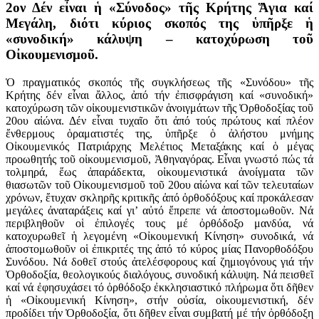
2ον Δέν εἶναι ἡ «Σύνοδος» τῆς Κρήτης Ἅγια καί
Μεγάλη, διότι κύριος σκοπός της ὑπῆρξε ἡ
«συνοδική» κάλυψη – κατοχύρωση τοῦ
Οἰκουμενισμοῦ.
Ὁ πραγματικός σκοπός τῆς συγκλήσεως τῆς «Συνόδου» τῆς
Κρήτης δέν εἶναι ἄλλος, ἀπό τήν ἐπισφράγιση καί «συνοδική»
κατοχύρωση τῶν οἰκουμενιστικῶν ἀνοιγμάτων τῆς Ὀρθοδοξίας τοῦ
20ου αἰώνα. Δέν εἶναι τυχαῖο ὅτι ἀπό τούς πρώτους καί πλέον
ἔνθερμους ὁραματιστές της, ὑπῆρξε ὁ ἀλήστου μνήμης
Οἰκουμενικός Πατριάρχης Μελέτιος Μεταξάκης καί ὁ μέγας
προωθητής τοῦ οἰκουμενισμοῦ, Ἀθηναγόρας. Εἶναι γνωστό πώς τά
τολμηρά, ἕως ἀπαράδεκτα, οἰκουμενιστικά ἀνοίγματα τῶν
θιασωτῶν τοῦ Οἰκουμενισμοῦ τοῦ 20ου αἰώνα καί τῶν τελευταίων
χρόνων, ἔτυχαν σκληρῆς κριτικῆς ἀπό ὀρθοδόξους καί προκάλεσαν
μεγάλες ἀναταράξεις καί γι’ αὐτό ἔπρεπε νά ἀποστομωθοῦν. Νά
περιβληθοῦν οἱ ἐπιλογές τους μέ ὀρθόδοξο μανδύα, νά
κατοχυρωθεῖ ἡ λεγομένη «Οἰκουμενική Κίνηση» συνοδικά, νά
ἀποστομωθοῦν οἱ ἐπικριτές της ἀπό τό κύρος μίας Πανορθοδόξου
Συνόδου. Νά δοθεῖ στούς ἀτελέσφορους καί ζημιογόνους γιά τήν
Ὀρθοδοξία, θεολογικούς διαλόγους, συνοδική κάλυψη. Νά πεισθεῖ
καί νά ἐφησυχάσει τό ὀρθόδοξο ἐκκλησιαστικό πλήρωμα ὅτι δῆθεν
ἡ «Οἰκουμενική Κίνηση», στήν οὐσία, οἰκουμενιστική, δέν
προδίδει τήν Ὀρθοδοξία, ὅτι δῆθεν εἶναι συμβατή μέ τήν ὀρθόδοξη