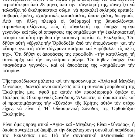
περισσότεροι ἀπό 28 μῆνες ἀπό τήν σύγκλησή της, συνεχίζει νά
ταλανίζει τό ἐκκλησιαστικό σῶμα, νά προκαλεῖ σκληρές κριτικές,
σοβαρές ἔριδες, σχισματικές καταστάσεις, ἀποτειχίσεις, διωγμούς.
Ἀπό τήν ἄλλη πλευρά οἱ ὑπέρμαχοί της βαυκαλίζονται,
στρουθοκαμηλίζοντας, πώς ἡ σύγκλησή της ὑπῆρξε «μέγα
γεγονός» καί πώς οἱ ἀποφάσεις της σημάδεψαν τήν ἐκκλησιαστική
ἱστορία καί αὐτή τήν ἴδια τήν κατοπινή πορεία τῆς Ἐκκλησίας. Ὅτι
δῆθεν αὐτή «ἔβγαλε τήν Ὀρθοδοξία ἀπό τήν ἀπομόνωση» καί τήν
«ἔκαμε γνωστή στόν σύγχρονο κόσμο» καί «πρόβαλλε τίς ἀξίες
της». Ὅτι δῆθεν οἱ ἀποφάσεις της προωθοῦν «τήν καταλλαγή, τή
συνύπαρξη καί τήν παγκόσμια εἰρήνη». Ὅτι δῆθεν ὑπῆρξε ἕνα
«παγκόσμιο γεγονός», καί οἱ ἀποφάσεις της «σημάδεψαν τήν
ἱστορία».
Τῆς προσέδωσαν μάλιστα καί τήν προσωνυμία: «Ἁγία καί Μεγάλη
Σύνοδος», δανειζόμενοι αὐτήν<σζ ἀπό τή συνοδική παράδοση τῆς
Ἐκκλησίας μας, ἀφοῦ μέ αὐτόν τόν προσδιορισμό ὅριζαν οἱ
Πατέρες τίς Οἰκουμενικές Συνόδους. Ἄλλωστε, οἱ ὁραματιστές καί
οἱ προετοιμάσαντες τήν «Σύνοδο» τῆς Κρήτης αὐτόν τόν στόχο
εἶχαν, νά εἶναι ἡ Ἡ΄ Οἰκουμενική Σύνοδος τῆς Ὀρθοδόξου
Ἐκκλησίας.
Εἶναι ὅμως πραγματικά «Ἁγία» καί «Μεγάλη»; Εἶναι «Σύνοδος», ἡ
ὁποία συνεχίζει μέ ἀκρίβεια τήν δισχιλιόχρονη συνοδική παράδοση
τῆς Ἐκκλησίας μας; Γιά τήν συντριπτική πλειοψηφία τοῦ