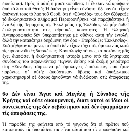
διαδίκτυο). Πρός τί αὐτή ἡ μυστικοπάθεια; Τί ἤθελαν νά κρύψουν
ἀπό τό λαό τοῦ Θεοῦ; Ἡ ἀπάντηση εἶναι εὐνόητη: ἤξεραν ὅτι εἶχαν
ἀπέναντί τους τό λαό τοῦ Θεοῦ, ὅτι ἡ «Σύνοδός» τους δέν ἐξέφραζε
τό ἐκκλησιαστικό πλήρωμα! Περιφρονήθηκε καί παραβιάστηκε ἡ
ἐντολή τῆς Ἱεραρχίας τῆς Ἐκκλησίας τῆς Ἑλλάδος, νά μήν δοθεῖ
ἐκκλησιαστικότητα στίς αἱρετικές κοινότητες. Ἡ ἑλληνική
Ἀντιπροσωπεία δέν ὑπερασπίστηκε μέ σθένος αὐτή τήν ἐντολή,
ἀλλά τήν καταπάτησε δεχόμενη τόν ὅρο «Ἑτερόδοξες Ἐκκλησίες»!
Συζητήθηκαν κείμενα, τά ὁποῖα δέν εἶχαν τύχει τῆς ὁμοφωνίας κατά
τίς προσυνοδικές διασκέψεις. Κοντολογίς: τέτοιες καταστάσεις μᾶς
ἔχει διασώσει ἡ ἐκκλησιαστική ἱστορία μόνο ἀπό τίς ληστρικές
συνόδους τοῦ παρελθόντος! Ἔγιναν ἐπίσης καί ἀκόμη χειρότερα
στή «Σύνοδο», σύμφωνα μέ ὁμολογίες ἐπισκόπων, πού ἦταν
παρόντες σ’ αὐτή: ἀκούστηκαν ὕβρεις καί ἀπαξιωτικοί
χαρακτηρισμοί σέ ὅσους ἀρνοῦνταν νά ἐνδώσουν στίς ἀποφάσεις
της.
6ο Δέν εἶναι Ἅγια καί Μεγάλη ἡ Σύνοδος τῆς
Κρήτης καί οὔτε οἰκουμενική, διότι αὐτοί οἱ ἴδιοι οἱ
συντελεστές της δέν σεβάστηκαν καί δέν ἐφαρμόζουν
τίς ἀποφάσεις της.
Ἡ παρωδία της φαίνεται ἀπό τό γεγονός ὅτι οἱ πρῶτοι πού
καταπατοῦν τίς ἀποφάσεις της εἶναι αὐτοί πού τίς προώθησαν καί