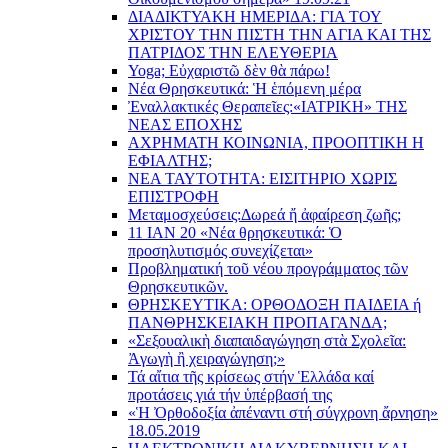
ΔΙΑΔΙΚΤΥΑΚΗ ΗΜΕΡΙΔΑ: ΓΙΑ ΤΟΥ
ΧΡΙΣΤΟΥ ΤΗΝ ΠΙΣΤΗ ΤΗΝ ΑΓΙΑ ΚΑΙ ΤΗΣ
ΠΑΤΡΙΔΟΣ ΤΗΝ ΕΛΕΥΘΕΡΙΑ
Yoga; Εὐχαριστῶ δὲν θὰ πάρω!
Νέα Θρησκευτικά: Ἡ ἑπόμενη μέρα
Ἐναλλακτικές Θεραπεῖες:
«ΙΑΤΡΙΚΗ» ΤΗΣ
ΝΕΑΣ ΕΠΟΧΗΣ
ΑΧΡΗΜΑΤΗ ΚΟΙΝΩΝΙΑ, ΠΡΟΟΠΤΙΚΗ Η
ΕΦΙΑΛΤΗΣ;
ΝΕΑ ΤΑΥΤΟΤΗΤΑ: ΕΙΣΙΤΗΡΙΟ ΧΩΡΙΣ
ΕΠΙΣΤΡΟΦΗ
Μεταμοσχεύσεις:
Δωρεά ἤ ἀφαίρεση ζωῆς;
11 ΙΑΝ 20 «Νέα θρησκευτικά: Ὁ
προσηλυτισμός συνεχίζεται»
Προβληματική τοῦ νέου προγράμματος τῶν
Θρησκευτικῶν.
ΘΡΗΣΚΕΥΤΙΚΑ: ΟΡΘΟΔΟΞΗ ΠΑΙΔΕΙΑ ή
ΠΑΝΘΡΗΣΚΕΙΑΚΗ ΠΡΟΠΑΓΑΝΔΑ;
«Σεξουαλικὴ διαπαιδαγώγηση στὰ Σχολεῖα:
Ἀγωγὴ ἢ χειραγώγηση;»
Τά αἴτια τῆς κρίσεως στήν Ἑλλάδα καί
προτάσεις γιά τήν ὑπέρβασή της
«Ἡ Ὀρθοδοξία ἀπέναντι στή σύγχρονη ἄρνηση»
18.05.2019