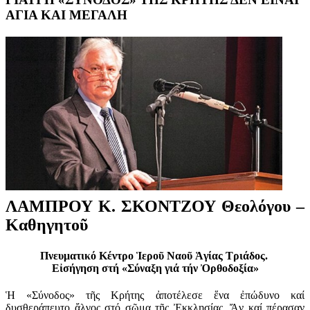
ΑΓΙΑ ΚΑΙ ΜΕΓΑΛΗ
ΛΑΜΠΡΟΥ Κ. ΣΚΟΝΤΖΟΥ Θεολόγου –
Καθηγητοῦ
Πνευματικό Κέντρο Ἱεροῦ Ναοῦ Ἁγίας Τριάδος.
Εἰσήγηση στή «Σύναξη γιά τήν Ὀρθοδοξία»
Ἡ «Σύνοδος» τῆς Κρήτης ἀποτέλεσε ἕνα ἐπώδυνο καί
δυσθεράπευτο ἄλγος στό σῶμα τῆς Ἐκκλησίας. Ἄν καί πέρασαν