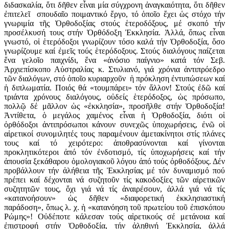
διδασκαλία, ὅτι δῆθεν εἶναι μία σύγχρονη ἀναγκαιότητα, ὅτι δῆθεν
ἐπιτελεῖ σπουδαῖο ποιμαντικό ἔργο, τό ὁποῖο ἔχει ὡς στόχο τήν
γνωριμία τῆς Ὀρθοδοξίας στούς ἑτεροδόξους, μέ σκοπό τήν
προσέλκυσή τους στήν Ὀρθόδοξη Ἐκκλησία. Ἀλλά, ὄπως εἶναι
γνωστό, οἱ ἑτερόδοξοι γνωρίζουν τόσο καλά τήν Ὀρθοδοξία, ὅσο
γνωρίζουμε καί ἐμεῖς τούς ἑτερόδοξους. Στούς διαλόγους παίζεται
ἕνα γελοῖο παιχνίδι, ἕνα «ἀνόσιο παίγνιο» κατά τόν Σεβ.
Ἀρχιεπίσκοπο Αὐστραλίας κ. Στυλιανό, γιά χρόνια ἀντιπρόεδρο
τῶν διαλόγων, στό ὁποῖο κυριαρχοῦν ἡ πρόκληση ἐντυπώσεων καί
ἡ διπλωματία. Ποιός θά «τουμπάρει» τόν ἄλλον! Στούς ἐδῶ καί
τριάντα χρόνους διαλόγους, οὐδείς ἑτερόδοξος, ὡς πρόσωπο,
πολλῷ δέ μᾶλλον ὡς «ἐκκλησία», προσῆλθε στήν Ὀρθοδοξία!
Ἀντίθετα, ὁ μεγάλος χαμένος εἶναι ἡ Ὀρθοδοξία, διότι οἱ
ὀρθόδοξοι ἀντιπρόσωποι κάνουν συνεχῶς ὑποχωρήσεις, ἐνῶ οἱ
αἱρετικοί συνομιλητές τους παραμένουν ἀμετακίνητοι στίς πλάνες
τους καί τό χειρότερο: ἀποθρασύνονται καί γίνονται
προκλητικότεροι ἀπό τόν ἐνδοτισμό, τίς ὑποχωρήσεις καί τήν
ἀπουσία ξεκάθαρου ὁμολογιακοῦ λόγου ἀπό τούς ὀρθοδόξους. Δέν
προβάλλουν τήν ἀλήθεια τῆς Ἐκκλησίας μέ τόν δυναμισμό πού
πρέπει καί δέχονται νά συζητοῦν τίς κακοδοξίες τῶν αἱρετικῶν
συζητητῶν τους, ὄχι γιά νά τίς ἀναιρέσουν, ἀλλά γιά νά τίς
«κατανοήσουν» ὡς δῆθεν «διαφορετική ἐκκλησιαστική
παράδοση», ὅπως λ. χ. ἡ «κατανόηση τοῦ πρωτείου τοῦ ἐπισκόπου
Ρώμης»! Οὐδέποτε κάλεσαν τούς αἱρετικούς σέ μετάνοια καί
ἐπιστροφή στήν Ὀρθοδοξία, τήν ἀληθινή Ἐκκλησία, ἀλλά