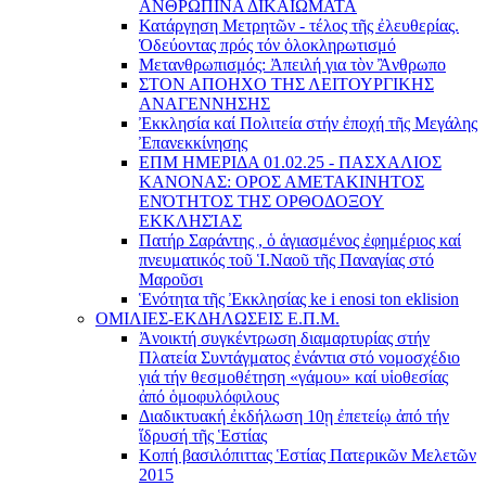
ΑΝΘΡΩΠΙΝΑ ΔΙΚΑΙΩΜΑΤΑ
Κατάργηση Μετρητῶν - τέλος τῆς ἐλευθερίας.
Ὁδεύοντας πρός τόν ὁλοκληρωτισμό
Μετανθρωπισμός: Ἀπειλή για τὸν Ἂνθρωπο
ΣΤΟΝ ΑΠΟΗΧΟ ΤΗΣ ΛΕΙΤΟΥΡΓΙΚΗΣ
ΑΝΑΓΕΝΝΗΣΗΣ
Ἐκκλησία καί Πολιτεία στήν ἐποχή τῆς Μεγάλης
Ἐπανεκκίνησης
ΕΠΜ ΗΜΕΡΙΔΑ 01.02.25 - ΠΑΣΧΑΛΙΟΣ
ΚΑΝΟΝΑΣ: ΟΡΟΣ ΑΜΕΤΑΚΙΝΗΤΟΣ
ΕΝΌΤΗΤΟΣ ΤΗΣ ΟΡΘΟΔΟΞΟΥ
ΕΚΚΛΗΣΊΑΣ
Πατήρ Σαράντης , ὁ ἁγιασμένος ἐφημέριος καί
πνευματικός τοῦ Ἱ.Ναοῦ τῆς Παναγίας στό
Μαροῦσι
Ἑνότητα τῆς Ἐκκλησίας ke i enosi ton eklision
ΟΜΙΛΙΕΣ-ΕΚΔΗΛΩΣΕΙΣ Ε.Π.Μ.
Ἀνοικτή συγκέντρωση διαμαρτυρίας στήν
Πλατεία Συντάγματος ἐνάντια στό νομοσχέδιο
γιά τήν θεσμοθέτηση «γάμου» καί υἱοθεσίας
ἀπό ὁμοφυλόφιλους
Διαδικτυακή ἐκδήλωση 10ῃ ἐπετείῳ ἀπό τήν
ἵδρυσή τῆς Ἑστίας
Κοπή βασιλόπιττας Ἑστίας Πατερικῶν Μελετῶν
2015