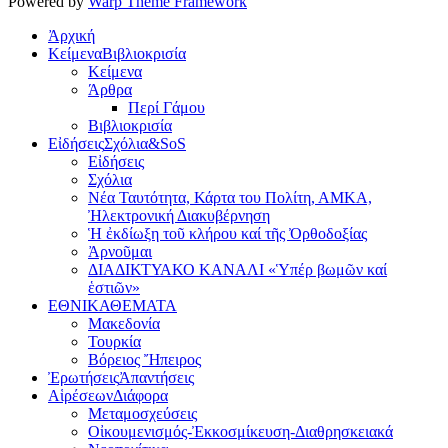
Powered by
Warp Theme Framework
Ἀρχική
Κείμενα
Βιβλιοκρισία
Κείμενα
Άρθρα
Περί Γάμου
Βιβλιοκρισία
Εἰδήσεις
Σχόλια&SoS
Εἰδήσεις
Σχόλια
Νέα Ταυτότητα, Κάρτα του Πολίτη, ΑΜΚΑ,
Ἠλεκτρονική Διακυβέρνηση
Ἡ ἐκδίωξη τοῦ κλήρου καί τῆς Ὀρθοδοξίας
Ἀρνοῦμαι
ΔΙΑΔΙΚΤΥΑΚΟ ΚΑΝΑΛΙ «Ὑπέρ βωμῶν καί
ἑστιῶν»
ΕΘΝΙΚΑ
ΘΕΜΑΤΑ
Μακεδονία
Τουρκία
Βόρειος Ἤπειρος
Ἐρωτήσεις
Ἀπαντήσεις
Αἱρέσεων
Διάφορα
Μεταμοσχεύσεις
Οἰκουμενισμός-Ἐκκοσμίκευση-Διαθρησκειακά