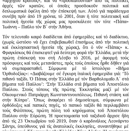
«ἀρχηγοῦ κράτους», καί νά «προσκαλοῦνται» ἀπό τίς πολιτικές
ἀρχές τῶν κρατῶν, οἱ ὁποῖες προσδοκοῦν πολιτικά καί
διπλωματικά ὀφέλη ἀπό τήν ἐπίσκεψή των. Αὐτό γιά παράδειγμα
συνέβη πρίν ἀπό 19 χρόνια, τό 2001, ὅταν ἡ τότε πολιτειακή καί
πολιτική ἡγεσία τῆς χώρας μας προσκάλεσε τόν τότε «Πάπα»
Ἰωάννη – Παῦλο τόν Β΄ στήν Ἀθήνα.
Τόν τελευταῖο καιρό διαδίδεται ἀπό ἐφημερίδες καί τό διαδίκτυο,
(χωρίς ὡστόσο νά ἔχει ἐπιβεβαιωθεῖ ἐπισήμως ἀπό τήν πολιτική
καί ἐκκλησιαστική ἡγεσία τῆς χώρας), ὅτι ὁ νῦν «Πάπας» κ.
Φραγκίσκος θά ἐπισκεφτεῖ γιά δεύτερη φορά τήν Ἑλλάδα, μετά τήν
πρώτη ἐπίσκεψή του στή Λέσβο τό 2016, μέ ἀφορμή τούς
πρόσφυγες καί τούς μετανάστες, πρός τούς ὁποίους ἦρθε δῆθεν γιά
νά συμπαρασταθεῖ. Σύμφωνα μέ τό ἱστολόγιο «Βῆμα
Ὀρθοδοξίας»: «Διαβάζουμε σέ ἔγκυρη ἰταλική ἐφημερίδα γιά: ‘Τό
πιθανό ταξίδι. Ὁ Πάπας στήν Ἑλλάδα μέ τόν Βαρθολομαῖο Α΄ στά
βήματα τοῦ Παύλου’: ‘Στήν Ἑλλάδα στά βήματα τοῦ Ἀποστόλου
Παύλου. Στούς τόπους τῆς πρώτης Ἐκκλησίας μαζί μέ τόν
Οἰκουμενικό Πατριάρχη Κωνσταντινουπόλεως. Πιθανή στάση καί
στήν Κύπρο’. Ὅπως ἀναφέρει τό δημοσίευμα, σύμφωνα μέ
ὀρθόδοξες καί παπικές πηγές, τό παπικό ταξίδι θά περιλαμβάνει
τούς Φιλίππους, πρώτη πόλη τοῦ κηρύγματος τοῦ Ἀποστόλου
Παύλου στήν Εὐρώπη. Ἡ προετοιμασία τοῦ ταξιδιοῦ ἄρχισε ἤδη
ἀπό τίς 23 Ὀκτωβρίου τοῦ 2019, ὅταν ὁ καρδινάλιος Λεονάρντο
Σάντρι, ὑπεύθυνος γιά τίς ἀνατολικές ἐκκλησίες, συναντήθηκε μέ