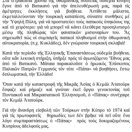
Στά τετρακόσια χρόνια τῆς ὀθωμανικῆς δουλείας οὐδεμία κίνηση
ἔγινε ἀπό τό Βατικανό γιά τήν ἀπελευθέρωσή μας, παρά τίς
ἀμέτρητες ἐκκλήσεις γιά βοήθεια. Ἀντίθετα μάλιστα,
ἐκμεταλλεύονταν τήν τουρκική καταπίεση, σύναπτε συνθῆκες μέ
τήν Ὑψηλή Πύλη, γιά νά προστατεύει τούς παπικούς ὑπηκόους της
καί τό χειρότερο: γιά νά μπορεῖ νά κάνει ἐλεύθερα προσηλυτισμό
μέσῳ τῆς πληθώρας τῶν φανατικῶν μισιοναρίων του. Ἄς
σημειωθεῖ πώς οἱ συμπαγεῖς παπικοί πληθυσμοί στήν ὀθωμανική
αὐτοκρατορία, (π.χ. Κυκλάδες), δέν γνώρισαν τουρκική σκλαβιά!
Κατά τήν περίοδο τῆς Ἑλληνικῆς Ἐπαναστάσεως οὐδεμία βοήθεια,
οὔτε κἄν λεκτική στήριξη, ὑπῆρξε πρός τό ἀγωνιζόμενο Ἔθνος μας
ἀπό τό Βατικανό. Μάταια παρακαλοῦσε ὁ ἡρωικός Ἐπίσκοπος
Παλαιῶν Πατρῶν Γερμανός τόν τότε «Πάπα» νά βοηθήσει, ἔστω
διπλωματικά, τήν Ἑλλάδα!
Ὅταν κατά τήν καταστροφή τῆς Μικρᾶς Ἀσίας ὁ Κεμάλ Ἀτατούρκ
ἔσφαζε καί ρήμαζε καί γινόταν ἐκεῖ ὄργιο γενοκτονίας τοῦ
Ποντιακοῦ καί Μικρασιατικοῦ Ἑλληνισμοῦ, ὁ «Πάπας» συνέχαιρε
τόν Κεμάλ Ἀτατούρκ.
Γιά τήν ἄνανδρη εἰσβολή τῶν Τούρκων στήν Κύπρο τό 1974 καί
γιά τίς πρωτοφανεῖς θηριωδίες των δέν βρῆκε νά πεῖ οὔτε ἕνα
λόγο συμπαραστάσεως ὁ «Πάπας» πρός τούς δοκιμαζομένους
Κυπρίους ἀδελφούς μας.