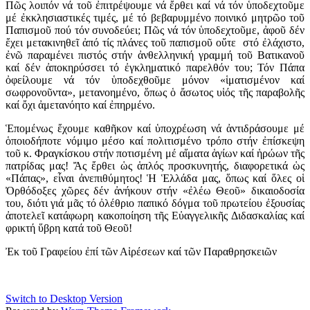
Πῶς λοιπόν νά τοῦ ἐπιτρέψουμε νά ἔρθει καί νά τόν ὑποδεχτοῦμε
μέ ἐκκλησιαστικές τιμές, μέ τό βεβαρυμμένο ποινικό μητρῶο τοῦ
Παπισμοῦ πού τόν συνοδεύει; Πῶς νά τόν ὑποδεχτοῦμε, ἀφοῦ δέν
ἔχει μετακινηθεῖ ἀπό τίς πλάνες τοῦ παπισμοῦ οὔτε στό ἐλάχιστο,
ἐνῶ παραμένει πιστός στήν ἀνθελληνική γραμμή τοῦ Βατικανοῦ
καί δέν ἀποκηρύσσει τό ἐγκληματικό παρελθόν του; Τόν Πάπα
ὀφείλουμε νά τόν ὑποδεχθοῦμε μόνον «ἱματισμένον καί
σωφρονοῦντα», μετανοημένο, ὅπως ὁ ἄσωτος υἱός τῆς παραβολῆς
καί ὄχι ἀμετανόητο καί ἐπηρμένο.
Ἑπομένως ἔχουμε καθῆκον καί ὑποχρέωση νά ἀντιδράσουμε μέ
ὁποιοδήποτε νόμιμο μέσο καί πολιτισμένο τρόπο στήν ἐπίσκεψη
τοῦ κ. Φραγκίσκου στήν ποτισμένη μέ αἵματα ἁγίων καί ἡρώων τῆς
πατρίδας μας! Ἄς ἔρθει ὡς ἁπλός προσκυνητής, διαφορετικά ὡς
«Πάπας», εἶναι ἀνεπιθύμητος! Ἡ Ἑλλάδα μας, ὅπως καί ὅλες οἱ
Ὀρθόδοξες χῶρες δέν ἀνήκουν στήν «ἐλέω Θεοῦ» δικαιοδοσία
του, διότι γιά μᾶς τό ὀλέθριο παπικό δόγμα τοῦ πρωτείου ἐξουσίας
ἀποτελεῖ κατάφωρη κακοποίηση τῆς Εὐαγγελικῆς Διδασκαλίας καί
φρικτή ὕβρη κατά τοῦ Θεοῦ!
Ἐκ τοῦ Γραφείου ἐπί τῶν Αἱρέσεων καί τῶν Παραθρησκειῶν
Switch to Desktop Version