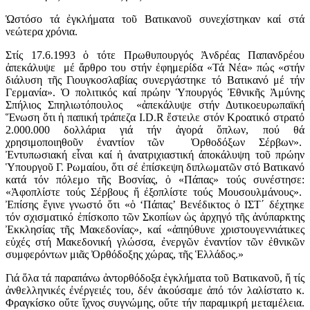
Ὡστόσο τά ἐγκλήματα τοῦ Βατικανοῦ συνεχίστηκαν καί στά
νεώτερα χρόνια.
Στίς 17.6.1993 ὁ τότε Πρωθυπουργός Ἀνδρέας Παπανδρέου
ἀπεκάλυψε μέ ἄρθρο του στήν ἐφημερίδα «Τά Νέα» πώς «στήν
διάλυση τῆς Γιουγκοσλαβίας συνεργάστηκε τό Βατικανό μέ τήν
Γερμανία». Ὁ πολιτικός καί πρώην Ὑπουργός Ἐθνικῆς Ἀμύνης
Σπήλιος Σπηλιωτόπουλος «ἀπεκάλυψε στήν Δυτικοευρωπαϊκή
Ἕνωση ὅτι ἡ παπική τράπεζα I.D.R ἔστειλε στόν Κροατικό στρατό
2.000.000 δολλάρια γιά τήν ἀγορά ὅπλων, πού θά
χρησιμοποιηθοῦν ἐναντίον τῶν Ὀρθοδόξων Σέρβων».
Ἐντυπωσιακή εἶναι καί ἡ ἀνατριχιαστική ἀποκάλυψη τοῦ πρώην
Ὑπουργοῦ Γ. Ρωμαίου, ὅτι σέ ἐπίσκεψη διπλωματῶν στό Βατικανό
κατά τόν πόλεμο τῆς Βοσνίας, ὁ «Πάπας» τούς συνέστησε:
«Ἀφοπλίστε τούς Σέρβους ἤ ἐξοπλίστε τούς Μουσουλμάνους».
Ἐπίσης ἔγινε γνωστό ὅτι «ὁ ‘Πάπας’ Βενέδικτος ὁ ΙΣΤ΄ δέχτηκε
τόν σχισματικό ἐπίσκοπο τῶν Σκοπίων ὡς ἀρχηγό τῆς ἀνύπαρκτης
Ἐκκλησίας τῆς Μακεδονίας», καί «ἀπηύθυνε χριστουγεννιάτικες
εὐχές στή Μακεδονική γλώσσα, ἐνεργῶν ἐναντίον τῶν ἐθνικῶν
συμφερόντων μιᾶς Ὀρθόδοξης χώρας, τῆς Ἑλλάδος.»
Γιά ὅλα τά παραπάνω ἀντορθόδοξα ἐγκλήματα τοῦ Βατικανοῦ, ἤ τίς
ἀνθελληνικές ἐνέργειές του, δέν ἀκούσαμε ἀπό τόν λαλίστατο κ.
Φραγκίσκο οὔτε ἴχνος συγνώμης, οὔτε τήν παραμικρή μεταμέλεια.