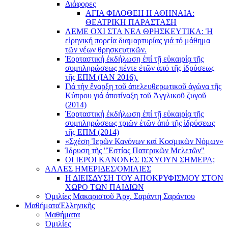
Διάφορες
ΑΓΙΑ ΦΙΛΟΘΕΗ Η ΑΘΗΝΑΙΑ:
ΘΕΑΤΡΙΚΗ ΠΑΡΑΣΤΑΣΗ
ΛΕΜΕ ΟΧΙ ΣΤΑ ΝΕΑ ΘΡΗΣΚΕΥΤΙΚΑ: Ἡ
εἰρηνική πορεία διαμαρτυρίας γιά τό μάθημα
τῶν νέων θρησκευτικῶν.
Ἑορταστική ἐκδήλωση ἐπί τῇ εὐκαιρίᾳ τῆς
συμπληρώσεως πέντε ἐτῶν ἀπό τῆς ἱδρύσεως
τῆς ΕΠΜ (ΙΑΝ 2016).
Γιά τήν ἔναρξη τοῦ ἀπελευθερωτικοῦ ἀγώνα τῆς
Κύπρου γιά ἀποτίναξη τοῦ Ἀγγλικοῦ ζυγοῦ
(2014)
Ἑορταστική ἐκδήλωση ἐπί τῇ εὐκαιρίᾳ τῆς
συμπληρώσεως τριῶν ἐτῶν ἀπό τῆς ἱδρύσεως
τῆς ΕΠΜ (2014)
«Σχέση Ἱερῶν Κανόνων καί Κοσμικῶν Νόμων»
Ίδρυση τῆς "Ἑστίας Πατερικῶν Μελετῶν"
ΟΙ ΙΕΡΟΙ ΚΑΝΟΝΕΣ ΙΣΧΥΟΥΝ ΣΗΜΕΡΑ;
ΑΛΛΕΣ ΗΜΕΡΙΔΕΣ/ΟΜΙΛΙΕΣ
Η ΔΙΕΙΣΔΥΣΗ ΤΟΥ ΑΠΟΚΡΥΦΙΣΜΟΥ ΣΤΟΝ
ΧΩΡΟ ΤΩΝ ΠΑΙΔΙΩΝ
Ὁμιλίες Μακαριστοῦ Ἀρχ. Σαράντη Σαράντου
Μαθήματα
Ἑλληνικῆς
Μαθήματα
Ὁμιλίες