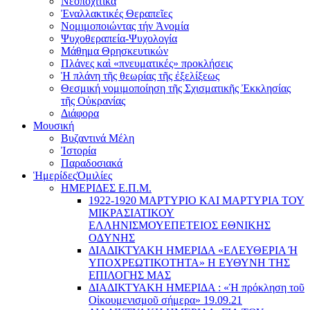
Νεοποχίτικα
Ἐναλλακτικές Θεραπεῖες
Νομιμοποιώντας τήν Ἀνομία
Ψυχοθεραπεία-Ψυχολογία
Μάθημα Θρησκευτικών
Πλάνες καὶ «πνευματικές» προκλήσεις
Ἡ πλάνη τῆς θεωρίας τῆς ἐξελίξεως
Θεσμική νομιμοποίηση τῆς Σχισματικῆς Ἐκκλησίας
τῆς Οὐκρανίας
Διάφορα
Μουσική
Βυζαντινά Μέλη
Ἰστορία
Παραδοσιακά
Ἡμερίδες
Ὁμιλίες
ΗΜΕΡΙΔΕΣ Ε.Π.Μ.
1922-1920 ΜΑΡΤΥΡΙΟ ΚΑI ΜΑΡΤΥΡIΑ ΤΟΥ
ΜΙΚΡΑΣΙΑΤΙΚΟΥ
EΛΛΗΝΙΣΜΟΥEΠEΤΕΙΟΣ EΘΝΙΚHΣ
O∆YΝΗΣ
ΔΙΑΔΙΚΤΥΑΚΗ ΗΜΕΡΙΔΑ «EΛΕΥΘΕΡΙΑ Ή
YΠΟΧΡΕΩΤΙΚΟΤΗΤΑ» Η ΕΥΘΥΝΗ ΤΗΣ
EΠΙΛΟΓΗΣ ΜΑΣ
ΔΙΑΔΙΚΤΥΑΚΗ ΗΜΕΡΙΔΑ : «Ἡ πρόκληση τοῦ
Οἰκουμενισμοῦ σήμερα» 19.09.21