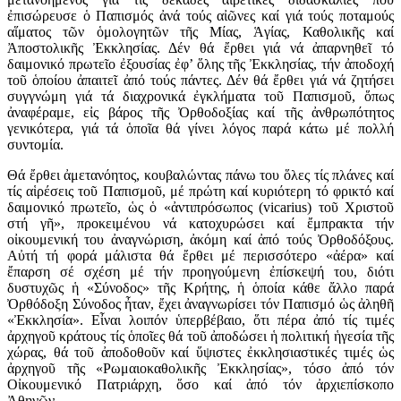
ἐπισώρευσε ὁ Παπισμός ἀνά τούς αἰῶνες καί γιά τούς ποταμούς
αἵματος τῶν ὁμολογητῶν τῆς Μίας, Ἁγίας, Καθολικῆς καί
Ἀποστολικῆς Ἐκκλησίας. Δέν θά ἔρθει γιά νά ἀπαρνηθεῖ τό
δαιμονικό πρωτεῖο ἐξουσίας ἐφ’ ὅλης τῆς Ἐκκλησίας, τήν ἀποδοχή
τοῦ ὁποίου ἀπαιτεῖ ἀπό τούς πάντες. Δέν θά ἔρθει γιά νά ζητήσει
συγγνώμη γιά τά διαχρονικά ἐγκλήματα τοῦ Παπισμοῦ, ὅπως
ἀναφέραμε, εἰς βάρος τῆς Ὀρθοδοξίας καί τῆς ἀνθρωπότητος
γενικότερα, γιά τά ὁποῖα θά γίνει λόγος παρά κάτω μέ πολλή
συντομία.
Θά ἔρθει ἀμετανόητος, κουβαλώντας πάνω του ὅλες τίς πλάνες καί
τίς αἱρέσεις τοῦ Παπισμοῦ, μέ πρώτη καί κυριότερη τό φρικτό καί
δαιμονικό πρωτεῖο, ὡς ὁ «ἀντιπρόσωπος (vicarius) τοῦ Χριστοῦ
στή γῆ», προκειμένου νά κατοχυρώσει καί ἔμπρακτα τήν
οἰκουμενική του ἀναγνώριση, ἀκόμη καί ἀπό τούς Ὀρθοδόξους.
Αὐτή τή φορά μάλιστα θά ἔρθει μέ περισσότερο «ἀέρα» καί
ἔπαρση σέ σχέση μέ τήν προηγούμενη ἐπίσκεψή του, διότι
δυστυχῶς ἡ «Σύνοδος» τῆς Κρήτης, ἡ ὁποία κάθε ἄλλο παρά
Ὀρθόδοξη Σύνοδος ἦταν, ἔχει ἀναγνωρίσει τόν Παπισμό ὡς ἀληθῆ
«Ἐκκλησία». Εἶναι λοιπόν ὑπερβέβαιο, ὅτι πέρα ἀπό τίς τιμές
ἀρχηγοῦ κράτους τίς ὁποῖες θά τοῦ ἀποδώσει ἡ πολιτική ἡγεσία τῆς
χώρας, θά τοῦ ἀποδοθοῦν καί ὕψιστες ἐκκλησιαστικές τιμές ὡς
ἀρχηγοῦ τῆς «Ρωμαιοκαθολικῆς Ἐκκλησίας», τόσο ἀπό τόν
Οἰκουμενικό Πατριάρχη, ὅσο καί ἀπό τόν ἀρχιεπίσκοπο
Ἀθηνῶν.