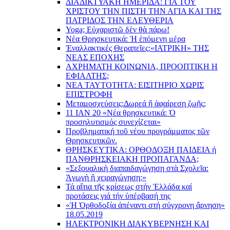
ΔΙΑΔΙΚΤΥΑΚΗ ΗΜΕΡΙΔΑ: ΓΙΑ ΤΟΥ
ΧΡΙΣΤΟΥ ΤΗΝ ΠΙΣΤΗ ΤΗΝ ΑΓΙΑ ΚΑΙ ΤΗΣ
ΠΑΤΡΙΔΟΣ ΤΗΝ ΕΛΕΥΘΕΡΙΑ
Yoga; Εὐχαριστῶ δὲν θὰ πάρω!
Νέα Θρησκευτικά: Ἡ ἑπόμενη μέρα
Ἐναλλακτικές Θεραπεῖες:
«ΙΑΤΡΙΚΗ» ΤΗΣ
ΝΕΑΣ ΕΠΟΧΗΣ
ΑΧΡΗΜΑΤΗ ΚΟΙΝΩΝΙΑ, ΠΡΟΟΠΤΙΚΗ Η
ΕΦΙΑΛΤΗΣ;
ΝΕΑ ΤΑΥΤΟΤΗΤΑ: ΕΙΣΙΤΗΡΙΟ ΧΩΡΙΣ
ΕΠΙΣΤΡΟΦΗ
Μεταμοσχεύσεις:
Δωρεά ἤ ἀφαίρεση ζωῆς;
11 ΙΑΝ 20 «Νέα θρησκευτικά: Ὁ
προσηλυτισμός συνεχίζεται»
Προβληματική τοῦ νέου προγράμματος τῶν
Θρησκευτικῶν.
ΘΡΗΣΚΕΥΤΙΚΑ: ΟΡΘΟΔΟΞΗ ΠΑΙΔΕΙΑ ή
ΠΑΝΘΡΗΣΚΕΙΑΚΗ ΠΡΟΠΑΓΑΝΔΑ;
«Σεξουαλικὴ διαπαιδαγώγηση στὰ Σχολεῖα:
Ἀγωγὴ ἢ χειραγώγηση;»
Τά αἴτια τῆς κρίσεως στήν Ἑλλάδα καί
προτάσεις γιά τήν ὑπέρβασή της
«Ἡ Ὀρθοδοξία ἀπέναντι στή σύγχρονη ἄρνηση»
18.05.2019
ΗΛΕΚΤΡΟΝΙΚΗ ΔΙΑΚΥΒΕΡΝΗΣΗ ΚΑΙ