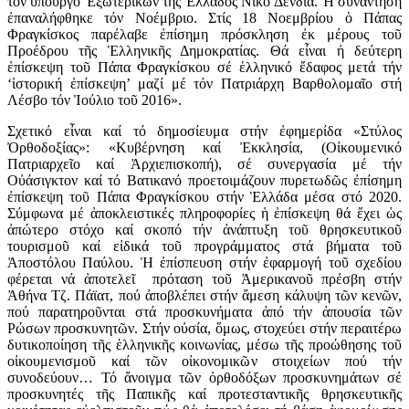
τόν ὑπουργό Ἐξωτερικῶν τῆς Ἑλλάδος Νίκο Δένδια. Ἡ συνάντηση
ἐπαναλήφθηκε τόν Νοέμβριο. Στίς 18 Νοεμβρίου ὁ Πάπας
Φραγκίσκος παρέλαβε ἐπίσημη πρόσκληση ἐκ μέρους τοῦ
Προέδρου τῆς Ἑλληνικῆς Δημοκρατίας. Θά εἶναι ἡ δεύτερη
ἐπίσκεψη τοῦ Πάπα Φραγκίσκου σέ ἑλληνικό ἔδαφος μετά τήν
‘ἱστορική ἐπίσκεψη’ μαζί μέ τόν Πατριάρχη Βαρθολομαῖο στή
Λέσβο τόν Ἰούλιο τοῦ 2016».
Σχετικό εἶναι καί τό δημοσίευμα στήν ἐφημερίδα «Στύλος
Ὀρθοδοξίας»: «Κυβέρνηση καί Ἐκκλησία, (Οἰκουμενικό
Πατριαρχεῖο καί Ἀρχιεπισκοπή), σέ συνεργασία μέ τήν
Οὐάσιγκτον καί τό Βατικανό προετοιμάζουν πυρετωδῶς ἐπίσημη
ἐπίσκεψη τοῦ Πάπα Φραγκίσκου στήν Ἑλλάδα μέσα στό 2020.
Σύμφωνα μέ ἀποκλειστικές πληροφορίες ἡ ἐπίσκεψη θά ἔχει ὡς
ἀπώτερο στόχο καί σκοπό τήν ἀνάπτυξη τοῦ θρησκευτικοῦ
τουρισμοῦ καί εἰδικά τοῦ προγράμματος στά βήματα τοῦ
Ἀποστόλου Παύλου. Ἡ ἐπίσπευση στήν ἐφαρμογή τοῦ σχεδίου
φέρεται νά ἀποτελεῖ πρόταση τοῦ Ἀμερικανοῦ πρέσβη στήν
Ἀθήνα Τζ. Πάϊατ, πού ἀποβλέπει στήν ἄμεση κάλυψη τῶν κενῶν,
πού παρατηροῦνται στά προσκυνήματα ἀπό τήν ἀπουσία τῶν
Ρώσων προσκυνητῶν. Στήν οὐσία, ὅμως, στοχεύει στήν περαιτέρω
δυτικοποίηση τῆς ἑλληνικῆς κοινωνίας, μέσω τῆς προώθησης τοῦ
οἰκουμενισμοῦ καί τῶν οἰκονομικῶν στοιχείων πού τήν
συνοδεύουν… Τό ἄνοιγμα τῶν ὀρθοδόξων προσκυνημάτων σέ
προσκυνητές τῆς Παπικῆς καί προτεσταντικῆς θρησκευτικῆς