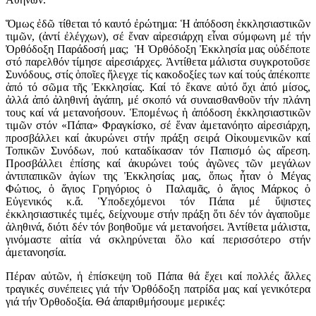
Ὅμως ἐδῶ τίθεται τό καυτό ἐρώτημα: Ἡ ἀπόδοση ἐκκλησιαστικῶν
τιμῶν, (ἀντί ἐλέγχων), σέ ἕναν αἱρεσιάρχη εἶναι σύμφωνη μέ τήν
Ὀρθόδοξη Παράδοσή μας; Ἡ Ὀρθόδοξη Ἐκκλησία μας οὐδέποτε
στό παρελθόν τίμησε αἱρεσιάρχες. Ἀντίθετα μάλιστα συγκροτοῦσε
Συνόδους, στίς ὁποῖες ἤλεγχε τίς κακοδοξίες των καί τούς ἀπέκοπτε
ἀπό τό σῶμα τῆς Ἐκκλησίας. Καί τό ἔκανε αὐτό ὄχι ἀπό μίσος,
ἀλλά ἀπό ἀληθινή ἀγάπη, μέ σκοπό νά συναισθανθοῦν τήν πλάνη
τους καί νά μετανοήσουν. Ἑπομένως ἡ ἀπόδοση ἐκκλησιαστικῶν
τιμῶν στόν «Πάπα» Φραγκίσκο, σέ ἕναν ἀμετανόητο αἱρεσιάρχη,
προσβάλλει καί ἀκυρώνει στήν πράξη σειρά Οἰκουμενικῶν καί
Τοπικῶν Συνόδων, πού καταδίκασαν τόν Παπισμό ὡς αἵρεση.
Προσβάλλει ἐπίσης καί ἀκυρώνει τούς ἀγῶνες τῶν μεγάλων
ἀντιπαπικῶν ἁγίων της Ἐκκλησίας μας, ὅπως ἦταν ὁ Μέγας
Φώτιος, ὁ ἅγιος Γρηγόριος ὁ Παλαμᾶς, ὁ ἅγιος Μάρκος ὁ
Εὐγενικός κ.ἄ. Ὑποδεχόμενοι τόν Πάπα μέ ὕψιστες
ἐκκλησιαστικές τιμές, δείχνουμε στήν πράξη ὅτι δέν τόν ἀγαποῦμε
ἀληθινά, διότι δέν τόν βοηθοῦμε νά μετανοήσει. Ἀντίθετα μάλιστα,
γινόμαστε αἰτία νά σκληρύνεται ὅλο καί περισσότερο στήν
ἀμετανοησία.
Πέραν αὐτῶν, ἡ ἐπίσκεψη τοῦ Πάπα θά ἔχει καί πολλές ἄλλες
τραγικές συνέπειες γιά τήν Ὀρθόδοξη πατρίδα μας καί γενικότερα
γιά τήν Ὀρθοδοξία. Θά ἀπαριθμήσουμε μερικές: