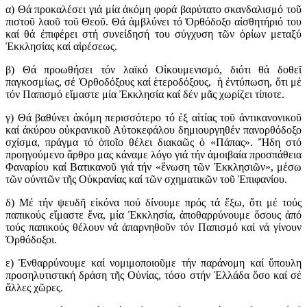
α) Θά προκαλέσει γιά μία ἀκόμη φορά βαρύτατο σκανδαλισμό τοῦ
πιστοῦ λαοῦ τοῦ Θεοῦ. Θά ἀμβλύνει τό Ὀρθόδοξο αἰσθητήριό του
καί θά ἐπιφέρει στή συνείδησή του σύγχυση τῶν ὁρίων μεταξύ
Ἐκκλησίας καί αἱρέσεως.
β) Θά προωθήσει τόν λαϊκό Οἰκουμενισμό, διότι θά δοθεῖ
παγκοσμίως, σέ Ὀρθοδόξους καί ἑτεροδόξους, ἡ ἐντύπωση, ὅτι μέ
τόν Παπισμό εἴμαστε μία Ἐκκλησία καί δέν μᾶς χωρίζει τίποτε.
γ) Θά βαθύνει ἀκόμη περισσότερο τό ἐξ αἰτίας τοῦ ἀντικανονικοῦ
καί ἀκύρου οὐκρανικοῦ Αὐτοκεφάλου δημιουργηθέν πανορθόδοξο
σχίσμα, πράγμα τό ὁποῖο θέλει διακαῶς ὁ «Πάπας». Ἤδη στό
προηγούμενο ἄρθρο μας κάναμε λόγο γιά τήν ἀμοιβαία προσπάθεια
Φαναρίου καί Βατικανοῦ γιά τήν «ἕνωση τῶν Ἐκκλησιῶν», μέσω
τῶν οὐνιτῶν τῆς Οὐκρανίας καί τῶν σχηματικῶν τοῦ Ἐπιφανίου.
δ) Μέ τήν ψευδῆ εἰκόνα πού δίνουμε πρός τά ἔξω, ὅτι μέ τούς
παπικούς εἴμαστε ἕνα, μία Ἐκκλησία, ἀποθαρρύνουμε ὅσους ἀπό
τούς παπικούς θέλουν νά ἀπαρνηθοῦν τόν Παπισμό καί νά γίνουν
Ὀρθόδοξοι.
ε) Ἐνθαρρύνουμε καί νομιμοποιοῦμε τήν παράνομη καί ὕπουλη
προσηλυτιστική δράση τῆς Οὐνίας, τόσο στήν Ἑλλάδα ὅσο καί σέ
ἄλλες χῶρες.