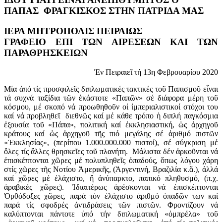
ΠΑΠΑΣ ΦΡΑΓΚΙΣΚΟΣ ΣΤΗΝ ΠΑΤΡΙΔΑ ΜΑΣ
ΙΕΡΑ ΜΗΤΡΟΠΟΛΙΣ ΠΕΙΡΑΙΩΣ
ΓΡΑΦΕΙΟ ΕΠΙ ΤΩΝ ΑΙΡΕΣΕΩΝ ΚΑΙ ΤΩΝ
ΠΑΡΑΘΡΗΣΚΕΙΩΝ
Ἐν Πειραιεῖ τή 13η Φεβρουαρίου 2020
Μία ἀπό τίς προσφιλεῖς διπλωματικές τακτικές τοῦ Παπισμοῦ εἶναι
τά συχνά ταξίδια τῶν ἑκάστοτε «Παπῶν» σέ διάφορα μέρη τοῦ
κόσμου, μέ σκοπό νά προωθηθοῦν οἱ ἰμπεριαλιστικοί στόχοι του
καί νά προβληθεῖ διεθνῶς καί μέ κάθε τρόπο ἡ διπλή παγκόσμια
ἐξουσία τοῦ «Πάπα», πολιτική καί ἐκκλησιαστική, ὡς ἀρχηγοῦ
κράτους καί ὡς ἀρχηγοῦ τῆς πιό μεγάλης σέ ἀριθμό πιστῶν
«Ἐκκλησίας», (περίπου 1.000.000.000 πιστοί), σέ σύγκριση μέ
ὅλες τίς ἄλλες θρησκεῖες τοῦ πλανήτη. Μάλιστα δέν ἀρκοῦνται νά
ἐπισκέπτονται χῶρες μέ πολυπληθεῖς ὀπαδούς, ὅπως λόγου χάρη
στίς χῶρες τῆς Νοτίου Ἀμερικῆς, (Ἀργεντινή, Βραζιλία κ.ἅ.), ἀλλά
καί χῶρες μέ ἐλάχιστο, ἤ ἀνύπαρκτο, παπικό πληθυσμό, (π.χ.
ἀραβικές χῶρες). Ἰδιαιτέρως ἀρέσκονται νά ἐπισκέπτονται
Ὀρθόδοξες χῶρες, παρά τόν ἐλάχιστο ἀριθμό ὀπαδῶν των καί
παρά τίς σφοδρές ἀντιδράσεις τῶν πιστῶν. Φροντίζουν νά
καλύπτονται πάντοτε ὑπό τήν διπλωματική «ὀμπρέλα» τοῦ