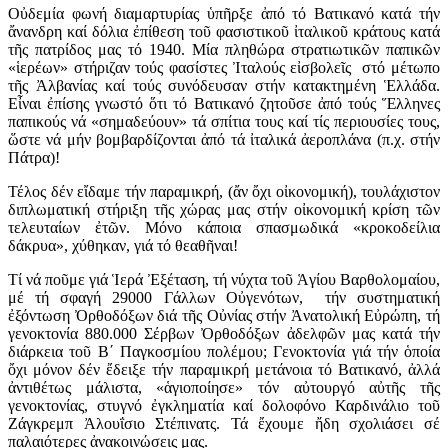
Οὐδεμία φωνή διαμαρτυρίας ὑπῆρξε ἀπό τό Βατικανό κατά τήν
ἄνανδρη καί δόλια ἐπίθεση τοῦ φασιστικοῦ ἰταλικοῦ κράτους κατά
τῆς πατρίδος μας τό 1940. Μία πληθώρα στρατιωτικῶν παπικῶν
«ἱερέων» στήριζαν τούς φασίστες Ἰταλούς εἰσβολεῖς στό μέτωπο
τῆς Ἀλβανίας καί τούς συνόδευσαν στήν κατακτημένη Ἑλλάδα.
Εἶναι ἐπίσης γνωστό ὅτι τό Βατικανό ζητοῦσε ἀπό τούς Ἕλληνες
παπικούς νά «σημαδεύουν» τά σπίτια τους καί τίς περιουσίες τους,
ὥστε νά μήν βομβαρδίζονται ἀπό τά ἰταλικά ἀεροπλάνα (π.χ. στήν
Πάτρα)!
Τέλος δέν εἴδαμε τήν παραμικρή, (ἄν ὄχι οἰκονομική), τουλάχιστον
διπλωματική στήριξη τῆς χώρας μας στήν οἰκονομική κρίση τῶν
τελευταίων ἐτῶν. Μόνο κάποια σπασμωδικά «κροκοδείλια
δάκρυα», χύθηκαν, γιά τό θεαθῆναι!
Τί νά ποῦμε γιά Ἱερά Ἐξέταση, τή νύχτα τοῦ Ἁγίου Βαρθολομαίου,
μέ τή σφαγή 29000 Γάλλων Οὐγενότων, τήν συστηματική
ἐξόντωση Ὀρθοδόξων διά τῆς Οὐνίας στήν Ἀνατολική Εὐρώπη, τή
γενοκτονία 880.000 Σέρβων Ὀρθοδόξων ἀδελφῶν μας κατά τήν
διάρκεια τοῦ Β΄ Παγκοσμίου πολέμου; Γενοκτονία γιά τήν ὁποία
ὄχι μόνον δέν ἔδειξε τήν παραμικρή μετάνοια τό Βατικανό, ἀλλά
ἀντιθέτως μάλιστα, «ἁγιοποίησε» τόν αὐτουργό αὐτῆς τῆς
γενοκτονίας, στυγνό ἐγκληματία καί δολοφόνο Καρδινάλιο τοῦ
Ζάγκρεμπ Ἀλουΐσιο Στέπινατς. Τά ἔχουμε ἤδη σχολιάσει σέ
παλαιότερες ἀνακοινώσεις μας.