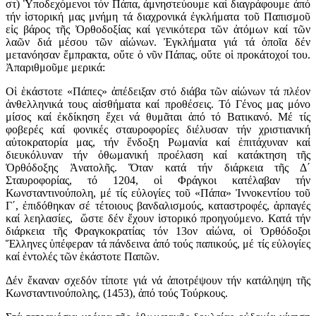
στ) Ὑποδεχόμενοι τόν Πάπα, ἀμνηστεύουμε καί διαγράφουμε ἀπό
τήν ἱστορική μας μνήμη τά διαχρονικά ἐγκλήματα τοῦ Παπισμοῦ
εἰς βάρος τῆς Ὀρθοδοξίας καί γενικότερα τῶν ἀτόμων καί τῶν
λαῶν διά μέσου τῶν αἰώνων. Ἐγκλήματα γιά τά ὁποῖα δέν
μετανόησαν ἔμπρακτα, οὔτε ὁ νῦν Πάπας, οὔτε οἱ προκάτοχοί του.
Ἀπαριθμοῦμε μερικά:
Οἱ ἑκάστοτε «Πάπες» ἀπέδειξαν στό διάβα τῶν αἰώνων τά πλέον
ἀνθελληνικά τους αἰσθήματα καί προθέσεις. Τό Γένος μας μόνο
μίσος καί ἐκδίκηση ἔχει νά θυμᾶται ἀπό τό Βατικανό. Μέ τίς
φοβερές καί φονικές σταυροφορίες διέλυσαν τήν χριστιανική
αὐτοκρατορία μας, τήν ἔνδοξη Ρωμανία καί ἐπιτάχυναν καί
διευκόλυναν τήν ὀθωμανική προέλαση καί κατάκτηση τῆς
Ὀρθόδοξης Ἀνατολῆς. Ὅταν κατά τήν διάρκεια τῆς Δ΄
Σταυροφορίας, τό 1204, οἱ Φράγκοι κατέλαβαν τήν
Κωνσταντινούπολη, μέ τίς εὐλογίες τοῦ «Πάπα» Ἰννοκεντίου τοῦ
Γ΄, ἐπιδόθηκαν σέ τέτοιους βανδαλισμούς, καταστροφές, ἁρπαγές
καί λεηλασίες, ὥστε δέν ἔχουν ἱστορικό προηγούμενο. Κατά τήν
διάρκεια τῆς Φραγκοκρατίας τόν 13ον αἰώνα, οἱ Ὀρθόδοξοι
Ἕλληνες ὑπέφεραν τά πάνδεινα ἀπό τούς παπικούς, μέ τίς εὐλογίες
καί ἐντολές τῶν ἑκάστοτε Παπῶν.
Δέν ἔκαναν σχεδόν τίποτε γιά νά ἀποτρέψουν τήν κατάληψη τῆς
Κωνσταντινούπολης, (1453), ἀπό τούς Τούρκους.