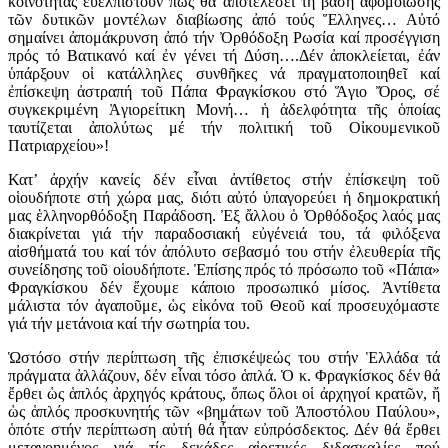
κοινότητας εὐελπιστοῦν πώς θά ἀποτελέσει τή βάση ἀφομοίωσης
τῶν δυτικῶν μοντέλων διαβίωσης ἀπό τούς Ἕλληνες… Αὐτό
σημαίνει ἀπομάκρυνση ἀπό τήν Ὀρθόδοξη Ρωσία καί προσέγγιση
πρός τό Βατικανό καί ἐν γένει τή Δύση….Δέν ἀποκλείεται, ἐάν
ὑπάρξουν οἱ κατάλληλες συνθῆκες νά πραγματοποιηθεῖ καί
ἐπίσκεψη ἀστραπή τοῦ Πάπα Φραγκίσκου στό Ἅγιο Ὄρος, σέ
συγκεκριμένη Ἁγιορείτικη Μονή… ἡ ἀδελφότητα τῆς ὁποίας
ταυτίζεται ἀπολύτως μέ τήν πολιτική τοῦ Οἰκουμενικοῦ
Πατριαρχείου»!
Κατ’ ἀρχήν κανείς δέν εἶναι ἀντίθετος στήν ἐπίσκεψη τοῦ
οἱουδήποτε στή χώρα μας, διότι αὐτό ὑπαγορεύει ἡ δημοκρατική
μας ἑλληνορθόδοξη Παράδοση. Ἐξ ἄλλου ὁ Ὀρθόδοξος λαός μας
διακρίνεται γιά τήν παραδοσιακή εὐγένειά του, τά φιλόξενα
αἰσθήματά του καί τόν ἀπόλυτο σεβασμό του στήν ἐλευθερία τῆς
συνείδησης τοῦ οἱουδήποτε. Ἐπίσης πρός τό πρόσωπο τοῦ «Πάπα»
Φραγκίσκου δέν ἔχουμε κάποιο προσωπικό μίσος. Ἀντίθετα
μάλιστα τόν ἀγαποῦμε, ὡς εἰκόνα τοῦ Θεοῦ καί προσευχόμαστε
γιά τήν μετάνοια καί τήν σωτηρία του.
Ὡστόσο στήν περίπτωση τῆς ἐπισκέψεώς του στήν Ἑλλάδα τά
πράγματα ἀλλάζουν, δέν εἶναι τόσο ἁπλά. Ὁ κ. Φραγκίσκος δέν θά
ἔρθει ὡς ἁπλός ἀρχηγός κράτους, ὅπως ὅλοι οἱ ἀρχηγοί κρατῶν, ἤ
ὡς ἁπλός προσκυνητής τῶν «βημάτων τοῦ Ἀποστόλου Παύλου»,
ὁπότε στήν περίπτωση αὐτή θά ἦταν εὐπρόσδεκτος. Δέν θά ἔρθει
μετανοημένος γιά τίς δεκάδες αἱρετικές διδασκαλίες πού