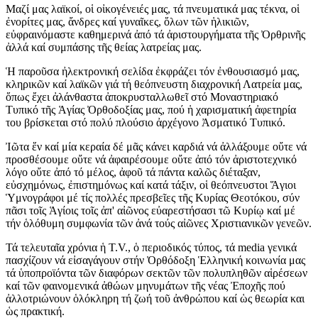
Μαζί μας λαϊκοί, οἱ οἰκογένειές μας, τά πνευματικά μας τέκνα, οἱ
ἐνορίτες μας, ἄνδρες καί γυναῖκες, ὅλων τῶν ἡλικιῶν,
εὐφραινόμαστε καθημερινά ἀπό τά ἀριστουργήματα τῆς Ὀρθρινῆς
ἀλλά καί συμπάσης τῆς θείας λατρείας μας.
Ἡ παροῦσα ἠλεκτρονική σελίδα ἐκφράζει τόν ἐνθουσιασμό μας,
κληρικῶν καί λαϊκῶν γιά τή θεόπνευστη διαχρονική Λατρεία μας,
ὅπως ἔχει ἀλάνθαστα ἀποκρυσταλλωθεῖ στό Μοναστηριακό
Τυπικό τῆς Ἁγίας Ὀρθοδοξίας μας, πού ἡ χαρισματική ἀφετηρία
του βρίσκεται στό πολύ πλούσιο ἀρχέγονο Ἀσματικό Τυπικό.
Ἰῶτα ἕν καί μία κεραία δέ μᾶς κάνει καρδιά νά ἀλλάξουμε οὔτε νά
προσθέσουμε οὔτε νά ἀφαιρέσουμε οὔτε ἀπό τόν ἀριστοτεχνικό
λόγο οὔτε ἀπό τό μέλος, ἀφοῦ τά πάντα καλῶς διέταξαν,
εὐσχημόνως, ἐπιστημόνως καί κατά τάξιν, οἱ θεόπνευστοι Ἅγιοι
Ὑμνογράφοι μέ τίς πολλές πρεσβεῖες τῆς Κυρίας Θεοτόκου, σύν
πᾶσι τοῖς Ἁγίοις τοῖς ἀπ' αἰῶνος εὐαρεστήσασι τῶ Κυρίῳ καί μέ
τήν ὁλόθυμη συμφωνία τῶν ἀνά τούς αἰῶνες Χριστιανικῶν γενεῶν.
Τά τελευταῖα χρόνια ἡ T.V., ὁ περιοδικός τύπος, τά media γενικά
πασχίζουν νά εἰσαγάγουν στήν Ὀρθόδοξη Ἑλληνική κοινωνία μας
τά ὑποπροϊόντα τῶν διαφόρων σεκτῶν τῶν πολυπληθῶν αἱρέσεων
καί τῶν φαινομενικά ἀθώων μηνυμάτων τῆς νέας Ἐποχῆς πού
ἀλλοτριώνουν ὁλόκληρη τή ζωή τοῦ ἀνθρώπου καί ὡς θεωρία και
ὡς πρακτική.