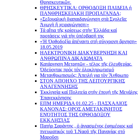
Θρησκευτικῶν.
ΘΡΗΣΚΕΥΤΙΚΑ: ΟΡΘΟΔΟΞΗ ΠΑΙΔΕΙΑ ή
ΠΑΝΘΡΗΣΚΕΙΑΚΗ ΠΡΟΠΑΓΑΝΔΑ;
«Σεξουαλικὴ διαπαιδαγώγηση στὰ Σχολεῖα:
Ἀγωγὴ ἢ χειραγώγηση;»
Τά αἴτια τῆς κρίσεως στήν Ἑλλάδα καί
προτάσεις γιά τήν ὑπέρβασή της
«Ἡ Ὀρθοδοξία ἀπέναντι στή σύγχρονη ἄρνηση»
18.05.2019
ΗΛΕΚΤΡΟΝΙΚΗ ΔΙΑΚΥΒΕΡΝΗΣΗ ΚΑΙ
ΑΝΘΡΩΠΙΝΑ ΔΙΚΑΙΩΜΑΤΑ
Κατάργηση Μετρητῶν - τέλος τῆς ἐλευθερίας.
Ὁδεύοντας πρός τόν ὁλοκληρωτισμό
Μετανθρωπισμός: Ἀπειλή για τὸν Ἂνθρωπο
ΣΤΟΝ ΑΠΟΗΧΟ ΤΗΣ ΛΕΙΤΟΥΡΓΙΚΗΣ
ΑΝΑΓΕΝΝΗΣΗΣ
Ἐκκλησία καί Πολιτεία στήν ἐποχή τῆς Μεγάλης
Ἐπανεκκίνησης
ΕΠΜ ΗΜΕΡΙΔΑ 01.02.25 - ΠΑΣΧΑΛΙΟΣ
ΚΑΝΟΝΑΣ: ΟΡΟΣ ΑΜΕΤΑΚΙΝΗΤΟΣ
ΕΝΌΤΗΤΟΣ ΤΗΣ ΟΡΘΟΔΟΞΟΥ
ΕΚΚΛΗΣΊΑΣ
Πατήρ Σαράντης , ὁ ἁγιασμένος ἐφημέριος καί
πνευματικός τοῦ Ἱ.Ναοῦ τῆς Παναγίας στό
Μαροῦσι