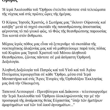
Ἡ ἱερά Ἀκολουθία τοῦ Ὄρθρου ἐτελεῖτο πάντοτε στά τελειώματα
τῆς νύχτας καί στίς πρῶτες ὧρες τῆς ἡμέρας.
Ὁ Κύριος Ἰησοῦς Χριστός, ὁ Σωτήρας μας "
ἔκλινεν Οὐρανούς καί
κατέβη"
μετά τό πηχτό σκοτάδι τῆς πανανθρώπινης ἀποστασίας
φέρνοντας τό πιό γλυκό φῶς, τό Φῶς τῆς θεανθρώπινης παρουσίας
Του κοντά στόν ἄνθρωπο.
Μύχιος ἱερός πόθος μας εἶναι νά ξεπερνᾶμε τά σκοτάδια τῆς
νιοεποχίτικης ἀλαζονίας μας καί νά μαθητεύουμε παρά τούς πόδας
τοῦ Κυρίου μας Ἰησοῦ Χριστοῦ τοῦ Μόνου ἀληθινοῦ
Θεανθρώπου, ζῶντας πάντοτε σέ μιά ἀσίγαστη Ὀρθρινή
Δοξολογία.
Ἀληθινή Δοξολογία τοῦ Πατρός καί τοῦ Υἱοῦ καί τοῦ Ἁγίου
Πνεύματος ἱερουργεῖται σέ κάθε Ὄρθρο, μέσα στά Ἱερά
Μοναστήρια καί στίς Ἅγιες Ἐνορίες τῆς Ὀρθοδόξου Ἐκκλησίας
μας ἀνά τήν Οἰκουμένη.
Ταπεινοί Λειτουργοί - Πρεσβύτεροι καί Διάκονοι - τελεσιουργοῦμε
τήν Ἱερά Ἀκολουθία τοῦ Ὄρθρου ὁλοκληρώνοντάς την μέ τήν
προσφορά τῆς ἀναίμακτης θείας Εὐχαιστίας "
ὑπέρ τῶν ἡμετέρων
ἁμαρτημάτων καί
τῶν τοῦ λαοῦ ἀγνοημάτων.
.."