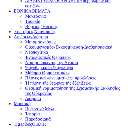
ΔΙΑΔΙΚΤΥΑΚΟ ΚΑΝΑΛΙ «Ὑπέρ βωμῶν καί
ἑστιῶν»
ΕΘΝΙΚΑ
ΘΕΜΑΤΑ
Μακεδονία
Τουρκία
Βόρειος Ἤπειρος
Ἐρωτήσεις
Ἀπαντήσεις
Αἱρέσεων
Διάφορα
Μεταμοσχεύσεις
Οἰκουμενισμός-Ἐκκοσμίκευση-Διαθρησκειακά
Νεοποχίτικα
Ἐναλλακτικές Θεραπεῖες
Νομιμοποιώντας τήν Ἀνομία
Ψυχοθεραπεία-Ψυχολογία
Μάθημα Θρησκευτικών
Πλάνες καὶ «πνευματικές» προκλήσεις
Ἡ πλάνη τῆς θεωρίας τῆς ἐξελίξεως
Θεσμική νομιμοποίηση τῆς Σχισματικῆς Ἐκκλησίας
τῆς Οὐκρανίας
Διάφορα
Μουσική
Βυζαντινά Μέλη
Ἰστορία
Παραδοσιακά
Ἡμερίδες
Ὁμιλίες