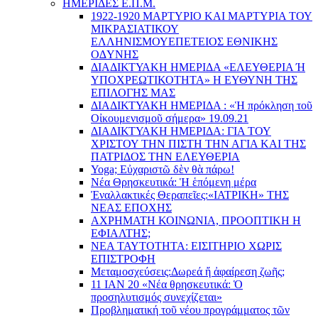
ΗΜΕΡΙΔΕΣ Ε.Π.Μ.
1922-1920 ΜΑΡΤΥΡΙΟ ΚΑI ΜΑΡΤΥΡIΑ ΤΟΥ
ΜΙΚΡΑΣΙΑΤΙΚΟΥ
EΛΛΗΝΙΣΜΟΥEΠEΤΕΙΟΣ EΘΝΙΚHΣ
O∆YΝΗΣ
ΔΙΑΔΙΚΤΥΑΚΗ ΗΜΕΡΙΔΑ «EΛΕΥΘΕΡΙΑ Ή
YΠΟΧΡΕΩΤΙΚΟΤΗΤΑ» Η ΕΥΘΥΝΗ ΤΗΣ
EΠΙΛΟΓΗΣ ΜΑΣ
ΔΙΑΔΙΚΤΥΑΚΗ ΗΜΕΡΙΔΑ : «Ἡ πρόκληση τοῦ
Οἰκουμενισμοῦ σήμερα» 19.09.21
ΔΙΑΔΙΚΤΥΑΚΗ ΗΜΕΡΙΔΑ: ΓΙΑ ΤΟΥ
ΧΡΙΣΤΟΥ ΤΗΝ ΠΙΣΤΗ ΤΗΝ ΑΓΙΑ ΚΑΙ ΤΗΣ
ΠΑΤΡΙΔΟΣ ΤΗΝ ΕΛΕΥΘΕΡΙΑ
Yoga; Εὐχαριστῶ δὲν θὰ πάρω!
Νέα Θρησκευτικά: Ἡ ἑπόμενη μέρα
Ἐναλλακτικές Θεραπεῖες:
«ΙΑΤΡΙΚΗ» ΤΗΣ
ΝΕΑΣ ΕΠΟΧΗΣ
ΑΧΡΗΜΑΤΗ ΚΟΙΝΩΝΙΑ, ΠΡΟΟΠΤΙΚΗ Η
ΕΦΙΑΛΤΗΣ;
ΝΕΑ ΤΑΥΤΟΤΗΤΑ: ΕΙΣΙΤΗΡΙΟ ΧΩΡΙΣ
ΕΠΙΣΤΡΟΦΗ
Μεταμοσχεύσεις:
Δωρεά ἤ ἀφαίρεση ζωῆς;
11 ΙΑΝ 20 «Νέα θρησκευτικά: Ὁ
προσηλυτισμός συνεχίζεται»
Προβληματική τοῦ νέου προγράμματος τῶν