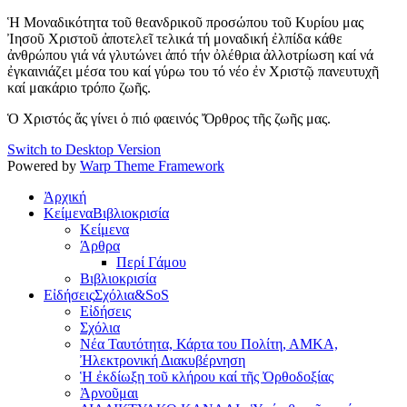
Ἡ Μοναδικότητα τοῦ θεανδρικοῦ προσώπου τοῦ Κυρίου μας
Ἰησοῦ Χριστοῦ ἀποτελεῖ τελικά τή μοναδική ἐλπίδα κάθε
ἀνθρώπου γιά νά γλυτώνει ἀπό τήν ὀλέθρια ἀλλοτρίωση καί νά
ἐγκαινιάζει μέσα του καί γύρω του τό νέο ἐν Χριστῷ πανευτυχῆ
καί μακάριο τρόπο ζωῆς.
Ὁ Χριστός ἄς γίνει ὁ πιό φαεινός Ὄρθρος τῆς ζωῆς μας.
Switch to Desktop Version
Powered by
Warp Theme Framework
Ἀρχική
Κείμενα
Βιβλιοκρισία
Κείμενα
Άρθρα
Περί Γάμου
Βιβλιοκρισία
Εἰδήσεις
Σχόλια&SoS
Εἰδήσεις
Σχόλια
Νέα Ταυτότητα, Κάρτα του Πολίτη, ΑΜΚΑ,
Ἠλεκτρονική Διακυβέρνηση
Ἡ ἐκδίωξη τοῦ κλήρου καί τῆς Ὀρθοδοξίας
Ἀρνοῦμαι