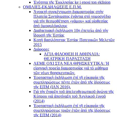
Ἑνότητα τῆς Ἐκκλησίας ke i enosi ton eklision
ΟΜΙΛΙΕΣ-ΕΚΔΗΛΩΣΕΙΣ Ε.Π.Μ.
Ἀνοικτή συγκέντρωση διαμαρτυρίας στήν
Πλατεία Συντάγματος ἐνάντια στό νομοσχέδιο
γιά τήν θεσμοθέτηση «γάμου» καί υἱοθεσίας
ἀπό ὁμοφυλόφιλους
Διαδικτυακή ἐκδήλωση 10ῃ ἐπετείῳ ἀπό τήν
ἵδρυσή τῆς Ἑστίας
Κοπή βασιλόπιττας Ἑστίας Πατερικῶν Μελετῶν
2015
Διάφορες
ΑΓΙΑ ΦΙΛΟΘΕΗ Η ΑΘΗΝΑΙΑ:
ΘΕΑΤΡΙΚΗ ΠΑΡΑΣΤΑΣΗ
ΛΕΜΕ ΟΧΙ ΣΤΑ ΝΕΑ ΘΡΗΣΚΕΥΤΙΚΑ: Ἡ
εἰρηνική πορεία διαμαρτυρίας γιά τό μάθημα
τῶν νέων θρησκευτικῶν.
Ἑορταστική ἐκδήλωση ἐπί τῇ εὐκαιρίᾳ τῆς
συμπληρώσεως πέντε ἐτῶν ἀπό τῆς ἱδρύσεως
τῆς ΕΠΜ (ΙΑΝ 2016).
Γιά τήν ἔναρξη τοῦ ἀπελευθερωτικοῦ ἀγώνα τῆς
Κύπρου γιά ἀποτίναξη τοῦ Ἀγγλικοῦ ζυγοῦ
(2014)
Ἑορταστική ἐκδήλωση ἐπί τῇ εὐκαιρίᾳ τῆς
συμπληρώσεως τριῶν ἐτῶν ἀπό τῆς ἱδρύσεως
τῆς ΕΠΜ (2014)