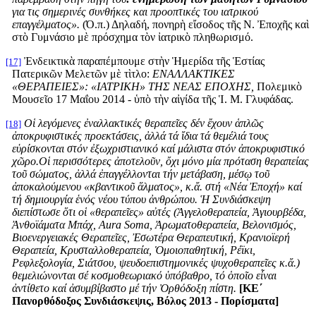
για τις σημερινές συνθήκες και προοπτικές του ιατρικού
επαγγέλματος».
(Ό.π.) Δηλαδή, πονηρὴ εἴσοδος τῆς Ν. Ἐποχῆς καὶ
στὸ Γυμνάσιο μὲ πρόσχημα τὸν ἰατρικὸ πληθωρισμό.
Ἐνδεικτικὰ παραπέμπουμε στὴν Ἡμερίδα τῆς Ἑστίας
[17]
Πατερικῶν Μελετῶν μὲ τὶτλο:
ΕΝΑΛΛΑΚΤΙΚΕΣ
«ΘΕΡΑΠΕΙΕΣ»: «ΙΑΤΡΙΚΗ» ΤΗΣ ΝΕΑΣ ΕΠΟΧΗΣ,
Πολεμικὸ
Μουσεῖο 17 Μαΐου 2014 - ὑπὸ τὴν αἰγίδα τῆς Ἱ. Μ. Γλυφάδας.
Οἱ λεγόμενες ἐναλλακτικές θεραπεῖες δέν ἔχουν ἁπλῶς
[18]
ἀποκρυφιστικές προεκτάσεις, ἀλλά τά ἴδια τά θεμέλιά τους
εὑρίσκονται στόν ἐξωχριστιανικό καί μάλιστα στόν ἀποκρυφιστικό
χῶρο.Οἱ περισσότερες ἀποτελοῦν, ὄχι μόνο μία πρόταση θεραπείας
τοῦ σώματος, ἀλλά ἐπαγγέλλονται τήν μετάβαση, μέσῳ τοῦ
ἀποκαλούμενου «κβαντικοῦ ἅλματος», κ.ἄ. στή «Νέα Ἐποχή» καί
τή δημιουργία ἑνός νέου τύπου ἀνθρώπου. Ἡ Συνδιάσκεψη
διεπίστωσε ὅτι οἱ «θεραπεῖες» αὐτές (Ἀγγελοθεραπεία, Ἀγιουρβέδα,
Ἀνθοϊάματα Μπάχ,
Aura
Soma
, Ἀρωματοθεραπεία, Βελονισμός,
Βιοενεργειακές Θεραπεῖες, Ἐσωτέρα Θεραπευτική, Κρανιοϊερή
Θεραπεία, Κρυσταλλοθεραπεία, Ὁμοιοπαθητική, Ρέϊκι,
Ρεφλεξολογία, Σιάτσου, ψευδοεπιστημονικές ψυχοθεραπεῖες κ.ἄ.)
θεμελιώνονται σέ κοσμοθεωριακό ὑπόβαθρο, τό ὁποῖο εἶναι
ἀντίθετο καί ἀσυμβίβαστο μέ τήν Ὀρθόδοξη πίστη.
[ΚΕ΄
Πανορθόδοξος Συνδιάσκεψις, Βόλος 2013 - Πορίσματα]