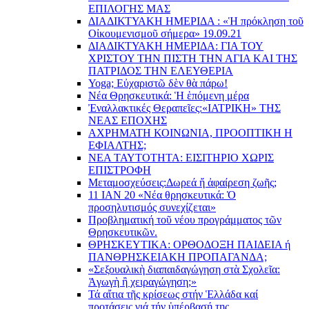
EΠΙΛΟΓΗΣ ΜΑΣ
ΔΙΑΔΙΚΤΥΑΚΗ ΗΜΕΡΙΔΑ : «Ἡ πρόκληση τοῦ
Οἰκουμενισμοῦ σήμερα» 19.09.21
ΔΙΑΔΙΚΤΥΑΚΗ ΗΜΕΡΙΔΑ: ΓΙΑ ΤΟΥ
ΧΡΙΣΤΟΥ ΤΗΝ ΠΙΣΤΗ ΤΗΝ ΑΓΙΑ ΚΑΙ ΤΗΣ
ΠΑΤΡΙΔΟΣ ΤΗΝ ΕΛΕΥΘΕΡΙΑ
Yoga; Εὐχαριστῶ δὲν θὰ πάρω!
Νέα Θρησκευτικά: Ἡ ἑπόμενη μέρα
Ἐναλλακτικές Θεραπεῖες:
«ΙΑΤΡΙΚΗ» ΤΗΣ
ΝΕΑΣ ΕΠΟΧΗΣ
ΑΧΡΗΜΑΤΗ ΚΟΙΝΩΝΙΑ, ΠΡΟΟΠΤΙΚΗ Η
ΕΦΙΑΛΤΗΣ;
ΝΕΑ ΤΑΥΤΟΤΗΤΑ: ΕΙΣΙΤΗΡΙΟ ΧΩΡΙΣ
ΕΠΙΣΤΡΟΦΗ
Μεταμοσχεύσεις:
Δωρεά ἤ ἀφαίρεση ζωῆς;
11 ΙΑΝ 20 «Νέα θρησκευτικά: Ὁ
προσηλυτισμός συνεχίζεται»
Προβληματική τοῦ νέου προγράμματος τῶν
Θρησκευτικῶν.
ΘΡΗΣΚΕΥΤΙΚΑ: ΟΡΘΟΔΟΞΗ ΠΑΙΔΕΙΑ ή
ΠΑΝΘΡΗΣΚΕΙΑΚΗ ΠΡΟΠΑΓΑΝΔΑ;
«Σεξουαλικὴ διαπαιδαγώγηση στὰ Σχολεῖα:
Ἀγωγὴ ἢ χειραγώγηση;»
Τά αἴτια τῆς κρίσεως στήν Ἑλλάδα καί
προτάσεις γιά τήν ὑπέρβασή της