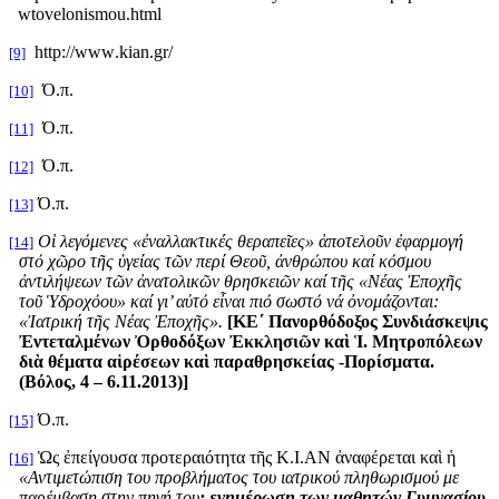
wtovelonismou
.
html
http
://
www
.
kian
.
gr
/
[9]
Ό.π.
[10]
Ό.π.
[11]
Ό.π.
[12]
Ό.π.
[13]
Οἱ λεγόμενες «ἐναλλακτικές θεραπεῖες» ἀποτελοῦν ἐφαρμογή
[14]
στό χῶρο τῆς ὑγείας τῶν περί Θεοῦ, ἀνθρώπου καί κόσμου
ἀντιλήψεων τῶν ἀνατολικῶν θρησκειῶν καί τῆς «Νέας Ἐποχῆς
τοῦ Ὑδροχόου» καί γι’ αὐτό εἶναι πιό σωστό νά ὀνομάζονται:
«Ἰατρική τῆς Νέας Ἐποχῆς».
[ΚΕ΄ Πανορθόδοξος Συνδιάσκεψις
Ἐντεταλμένων Ὀρθοδόξων Ἐκκλησιῶν καὶ Ἱ. Μητροπόλεων
διὰ θέματα αἱρέσεων καὶ παραθρησκείας -Πορίσματα.
(Βόλος, 4 – 6.11.2013)]
Ό.π.
[15]
Ὡς ἐπείγουσα προτεραιότητα τῆς Κ.Ι.ΑΝ ἀναφέρεται καὶ ἡ
[16]
«Αντιμετώπιση του προβλήματος του ιατρικού πληθωρισμού με
παρέμβαση στην πηγή του
: ενημέρωση των μαθητών Γυμνασίου