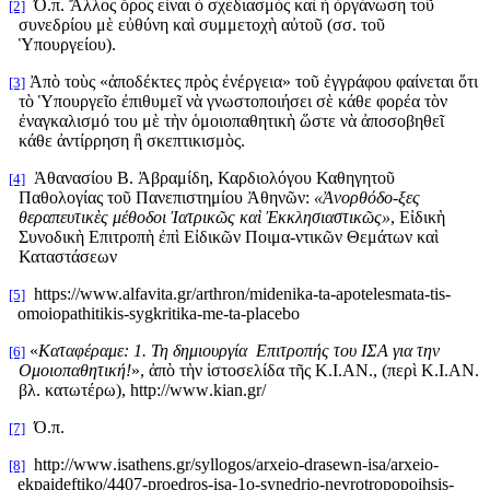
Ό.π. Ἄλλος ὅρος εἶναι ὁ σχεδιασμὸς καὶ ἡ ὁργάνωση τοῦ
[2]
συνεδρίου μὲ εὐθύνη καὶ συμμετοχὴ αὐτοῦ (σσ. τοῦ
Ὑπουργείου).
Ἀπὸ τοὺς «ἀποδέκτες πρὸς ἐνέργεια» τοῦ ἐγγράφου φαίνεται ὅτι
[3]
τὸ Ὑπουργεῖο ἐπιθυμεῖ νὰ γνωστοποιήσει σὲ κάθε φορέα τὸν
ἐναγκαλισμό του μὲ τὴν ὁμοιοπαθητικὴ ὥστε νὰ ἀποσοβηθεῖ
κάθε ἀντίρρηση ἢ σκεπτικισμὸς.
Ἀθανασίου Β. Ἀβραμίδη, Καρδιολόγου Καθηγητοῦ
[4]
Παθολογίας τoῦ Πανεπιστημίου Ἀθηνῶν:
«Ἀνορθόδο-ξες
θεραπευτικὲς μέθοδοι Ἰατρικῶς καὶ Ἐκκλησιαστικῶς»
, Εἰδικὴ
Συνοδικὴ Επιτροπὴ ἐπὶ Εἰδικῶν Ποιμα-ντικῶν Θεμάτων καὶ
Καταστάσεων
https://www.alfavita.gr/arthron/midenika-ta-apotelesmata-tis-
[5]
omoiopathitikis-sygkritika-me-ta-placebo
«
Καταφέραμε: 1. Τη δημιουργία Επιτροπής του ΙΣΑ για την
[6]
Ομοιοπαθητική!
», ἀπὸ τὴν ἱστοσελίδα τῆς Κ.Ι.ΑΝ., (περὶ Κ.Ι.ΑΝ.
βλ. κατωτέρω),
http
://
www
.
kian
.
gr
/
Ό.π.
[7]
http
://
www
.
isathens
.
gr
/
syllogos
/
arxeio
-
drasewn
-
isa
/
arxeio
-
[8]
ekpaideftiko
/4407-
proedros
-
isa
-1
o
-
synedrio
-
nevrotropopoihsis
-