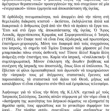
ἀμέτρητων θεραπευτικῶν προσεγγίσεών της ποὺ στοχεύουν σὲ μία
«ἐνεργειακοῦ» τύπου ἑρμηνεία καὶ ἀποκατάσταση τῆς ὑγείας.
Ἡ ὀρθόδοξη πνευματικότητα, ποὺ ἀπορρέει ἀπὸ τὴν πίστη στὴ
θεμελιώδη διάκριση κτιστοῦ - ἀκτίστου, ἐκδηλώνεται ἁπλὰ καὶ
διακριτικά: ὁ ἄνθρωπος ζητᾶ ἀπὸ τὸν Θεὸ νὰ ἁγιάσει τὰ ἔργα του.
Ἔτσι καὶ στὸ ἔργο τῆς ἀποκατάστασης τῆς ὑγείας. Ὁ Ἅγιος
Λουκᾶς, ἀρχιεπίσκοπος Κριμαίας καὶ Συμφερουπόλεως ὁ Ἰατρὸς
(
†
1961), δὲν ἔπαψε ποτὲ νὰ εἶναι ἕνας ὀξυδερκὴς καὶ πρωτοπόρος
ἐπιστήμων-χειρουργός. Μόνη του διαφορὰ ἀπὸ τοὺς συγχρόνους
του ἰατρούς, τὸ σημεῖο τοῦ Τιμίου Σταυροῦ ποὺ χάρασσε μὲ ἕνα
μπαμπακάκι πάνω στοὺς ἀσθενεῖς του! Τίποτε ἄλλο! Καμία ἄλλη
ἀνάμειξη στὴν ἐπιστήμη του. Καμία νέα ἰατρική, «ἐναλλακτική» ἢ
συμπληρωματική. Μόνον ἐπίκληση τῆς ἄνωθεν βοήθειας καὶ
συνέχιση τῆς ἰατρικῆς του ἀποστολῆς, ὅπως ὅλοι οἱ ὑπόλοιποι. Ἂς
ἔβλεπαν οἱ φίλοι ὁμοιοπαθητικοὶ ποὺ ἀγωνιοῦν νὰ τεκμηριώσουν
τὴν «ἰατρική» τους μὲ ἀτέρμονες στατιστικὲς ἔρευνες καὶ
παρουσιάσεις, τὰ στατιστικὰ τοῦ ἁγίου τοῦ Θεοῦ, μήπως καὶ
καταλάβουν τὶ εἶναι εὐάρεστο στὸν Θεὸ καὶ ἐμπράκτως τελεσφόρο.
Ἀφήνουμε γιὰ τὸ τέλος τὴν θέση τῆς Κ.Ι.ΑΝ. σχετικὰ μὲ τοὺς
Ἰατρικοὺς Συλλόγους. Σκοπός αὐτῶν σύμφωνα μὲ τὸν νόμο εἶναι ἡ
«
διατήρηση της ικανότητας του Ιατρικού σώματος να εξυπηρετεί τη
δημόσια υγεία, τους αρρώστους και το γενικότερο συμφέρον του
λαού... Στα πλαίσια αυτά
», συνεχίζουν, «
όλα ανεξαιρέτως τα