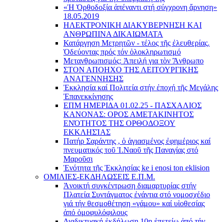
«Ἡ Ὀρθοδοξία ἀπέναντι στή σύγχρονη ἄρνηση»
18.05.2019
ΗΛΕΚΤΡΟΝΙΚΗ ΔΙΑΚΥΒΕΡΝΗΣΗ ΚΑΙ
ΑΝΘΡΩΠΙΝΑ ΔΙΚΑΙΩΜΑΤΑ
Κατάργηση Μετρητῶν - τέλος τῆς ἐλευθερίας.
Ὁδεύοντας πρός τόν ὁλοκληρωτισμό
Μετανθρωπισμός: Ἀπειλή για τὸν Ἂνθρωπο
ΣΤΟΝ ΑΠΟΗΧΟ ΤΗΣ ΛΕΙΤΟΥΡΓΙΚΗΣ
ΑΝΑΓΕΝΝΗΣΗΣ
Ἐκκλησία καί Πολιτεία στήν ἐποχή τῆς Μεγάλης
Ἐπανεκκίνησης
ΕΠΜ ΗΜΕΡΙΔΑ 01.02.25 - ΠΑΣΧΑΛΙΟΣ
ΚΑΝΟΝΑΣ: ΟΡΟΣ ΑΜΕΤΑΚΙΝΗΤΟΣ
ΕΝΌΤΗΤΟΣ ΤΗΣ ΟΡΘΟΔΟΞΟΥ
ΕΚΚΛΗΣΊΑΣ
Πατήρ Σαράντης , ὁ ἁγιασμένος ἐφημέριος καί
πνευματικός τοῦ Ἱ.Ναοῦ τῆς Παναγίας στό
Μαροῦσι
Ἑνότητα τῆς Ἐκκλησίας ke i enosi ton eklision
ΟΜΙΛΙΕΣ-ΕΚΔΗΛΩΣΕΙΣ Ε.Π.Μ.
Ἀνοικτή συγκέντρωση διαμαρτυρίας στήν
Πλατεία Συντάγματος ἐνάντια στό νομοσχέδιο
γιά τήν θεσμοθέτηση «γάμου» καί υἱοθεσίας
ἀπό ὁμοφυλόφιλους
Διαδικτυακή ἐκδήλωση 10ῃ ἐπετείῳ ἀπό τήν