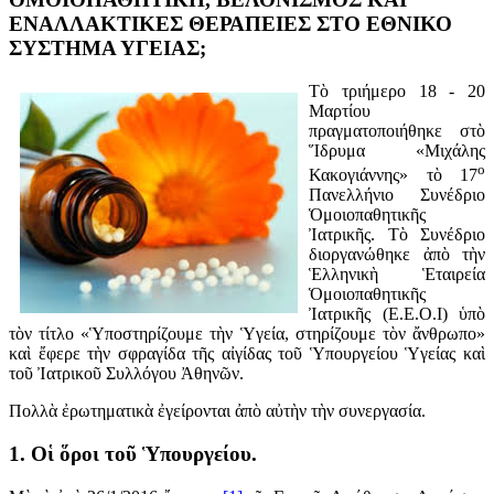
ΕΝΑΛΛΑΚΤΙΚΕΣ ΘΕΡΑΠΕΙΕΣ ΣΤΟ ΕΘΝΙΚΟ
ΣΥΣΤΗΜΑ ΥΓΕΙΑΣ;
Τὸ τριήμερο 18 - 20
Μαρτίου
πραγματοποιήθηκε στὸ
Ἵδρυμα «Μιχάλης
ο
Κακογιάννης» τὸ 17
Πανελλήνιο Συνέδριο
Ὁμοιοπαθητικῆς
Ἰατρικῆς. Τὸ Συνέδριο
διοργανώθηκε ἀπὸ τὴν
Ἑλληνικὴ Ἑταιρεία
Ὁμοιοπαθητικῆς
Ἰατρικῆς (Ε.Ε.Ο.Ι) ὑπὸ
τὸν τίτλο «Ὑποστηρίζουμε τὴν Ὑγεία, στηρίζουμε τὸν ἄνθρωπο»
καὶ ἔφερε τὴν σφραγίδα τῆς αἰγίδας τοῦ Ὑπουργείου Ὑγείας καὶ
τοῦ Ἰατρικοῦ Συλλόγου Ἀθηνῶν.
Πολλὰ ἐρωτηματικὰ ἐγείρονται ἀπὸ αὐτὴν τὴν συνεργασία.
1. Οἱ ὅροι τοῦ Ὑπουργείου.