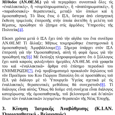
Μέθοδοι
(ΑΝ.ΘΕ.Μ.)
γιὰ νὰ περιγράψει συνοπτικὰ ὅλες τὶς
«ἐναλλακτικές», ἢ «συμπληρωματικές», ἢ «ἀναπληρωματικές», ἢ
«παραδοσιακές» θεραπευτικές, μεταξὺ τῶν ὁποίων καὶ ἡ
ὁμοιοπαθητική. Τὸ ἴδιος ἔτος ὁ ΙΣΑ, ὕστερα ἀπὸ εἰσηγητικὴ
ἔκθεση τριμελοῦς ἐπιτροπῆς στὴν ὁποία ἀνετέθη ἡ μελέτη τοῦ
θέματος, προώθησε τὸ ζήτημα στὶς ἁρμόδιες Ὑπηρεσίες τῆς
Πολιτείας
[4]
.
Εἴκοσι χρόνια μετά ὁ ΙΣΑ ἔχει ὑπὸ τὴν αἰγίδα του ἕνα συνέδριο
ΑΝ.ΘΕ.Μ! Τὶ ἄλλαξε; Μήπως τεκμηριώθηκε ἐπιστημονικὰ ἡ
ὁμοιοπαθητικὴ; Ἀμφιβάλλουμε
[5]
. Σήμερα ὑπάρχει στὸν ΙΣΑ
ἐπιτροπὴ γιὰ τὴν Ὁμοιοπαθητική, αὐτὴ τὴ φορὰ ὅμως γιὰ τὴν
προώθησή της!
[6]
Μὲ ἔκπληξη πληροφορούμαστε ὅτι ὁ Σύλλογος
ἔχει κατὰ καιροὺς φιλοξενήσει ἡμερίδες ΑΝ.ΘΕ.Μ. στὰ γραφεῖα
του καὶ «ἐναλλακτικὰ» ἄρθρα στὸ ἐπίσημο περιοδικό του
ΕΝΗΜΕΡΩΣΗ
[7]
, ἐνῷ προβληματισμὸ προκαλοῦν δηλώσεις τοῦ
νῦν Προέδρου του Κου Γιώργου Πατούλη ὅτι οἱ προσπάθειες τοῦ
ΙΣΑ γιὰ διάλογο μὲ τὸ Ὑπουργεῖο Ὑγείας σχετικὰ μὲ τὶς
ἐναλλακτικὲς θεραπευτικὲς μεθόδους θὰ συνεχιστοῦν
[8]
. Τὶ
διάλογος εἶναι αὐτὸς; Ὅπως θὰ δοῦμε στὴ συνέχεια εἶναι διάλογος
κατοχύρωσης τῆς ὁμοιοπαθητικῆς, τοῦ βελονισμοῦ καὶ δι’αὐτῶν
ὅλων τῶν ἐναλλακτικῶν λεγομένων θεραπειῶν τῆς Νέας Ἐποχῆς.
3. Κίνηση Ἰατρικῆς Ἀναβάθμισης (Κ.Ι.ΑΝ.
Ὁμοιοπαθητική - Βελονισμός)