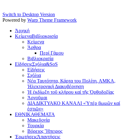
Switch to Desktop Version
Powered by
Warp Theme Framework
Ἀρχική
Κείμενα
Βιβλιοκρισία
Κείμενα
Άρθρα
Περί Γάμου
Βιβλιοκρισία
Εἰδήσεις
Σχόλια&SoS
Εἰδήσεις
Σχόλια
Νέα Ταυτότητα, Κάρτα του Πολίτη, ΑΜΚΑ,
Ἠλεκτρονική Διακυβέρνηση
Ἡ ἐκδίωξη τοῦ κλήρου καί τῆς Ὀρθοδοξίας
Ἀρνοῦμαι
ΔΙΑΔΙΚΤΥΑΚΟ ΚΑΝΑΛΙ «Ὑπέρ βωμῶν καί
ἑστιῶν»
ΕΘΝΙΚΑ
ΘΕΜΑΤΑ
Μακεδονία
Τουρκία
Βόρειος Ἤπειρος
Ἐρωτήσεις
Ἀπαντήσεις