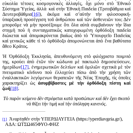
εὐκολία τέτοιες κοσμογονικὲς ἀλλαγές, ὄχι μόνο στὸ Ἐθνικὸ
Σύστημα Ὑγείας, ἀλλὰ καὶ στὴν Ἐθνικὴ Παιδεία (Τριτοβάθμια καὶ
Δευτεροβάθμια
[16]
), ἀκόμα καὶ σ’αὐτὴν τὴν φιλοσοφική-
ὑπαρξιακὴ προσέγγιση τοῦ ἀνθρώπου καὶ τῶν ἀσθενειῶν του; Δὲν
μποροῦμε νὰ μὴν προσέξουμε ὅτι ὅλα αὐτὰ συμβαίνουν τὴν ἴδια
στιγμὴ ποὺ ἡ συνταγματικῶς κατοχυρωμένη ὀρθόδοξη παιδεία
διώκεται καὶ ἀπομακρύνεται βιαίως ἀπὸ τὸ Ὑπουργεῖο Παιδείας
καὶ γενικῶς κάθε τὶ τὸ ὀρθόδοξο ἀπομονώνεται ἀπὸ ἕνα βαθύτατα
ἄθεο Κράτος.
Ἡ Ὀρθόδοξη Ἐκκλησία, ἀπευθυνόμενη στὸ φιλόχριστο ποιμνιό
της, κρούει ἀπὸ ἐτῶν τὸν κώδωνα μὲ πακτωλὸ δημοσιεύσεων,
ἡμερίδων
[17]
, ἐνημερωτικῶν δελτίων καὶ ὁμιλιῶν σχετικὰ μὲ τὸν
πνευματικὸ κίνδυνο ποὺ ἐλλοχεύει πίσω ἀπὸ τὴν χρήση τῶν
ἐναλλακτικῶν λεγόμενων θεραπειῶν τῆς Νέας Ἐποχῆς, τὶς ὁποῖες
χαρακτηρίζει ὡς
ἀσυμβίβαστες μὲ τὴν ὀρθόδοξη πίστη καὶ
ζωή
[18]
.
Τὸ παρὸν κείμενο δὲν στρέφεται κατὰ προσώπων καὶ δὲν ἔχει σκοπὸ
νὰ θίξει τὴν τιμὴ καὶ τὴν ὑπόληψη κανενός.
Ἀ
ναρτηθὲν
στὴν ΥΠΕΡΔΙΑΥΓΕΙΑ (https://yperdiavgeia.gr/),
[1]
ΑΔΑ: ΩΤΣΩ465ΦΥΟ-ΦΗΖ