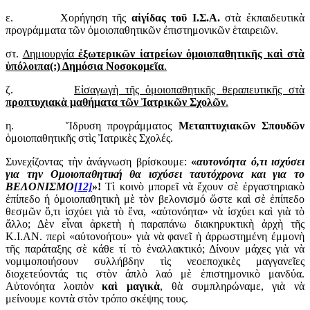
ε. Χορήγηση τῆς
αἰγίδας τοῦ Ι.Σ.Α.
στὰ ἐκπαιδευτικὰ
προγράμματα τῶν ὁμοιοπαθητικῶν ἐπιστημονικῶν ἑταιρειῶν.
στ.
Δημιουργία
ἐξωτερικῶν ἰατρείων ὁμοιοπαθητικῆς καὶ στὰ
ὑπόλοιπα(;) Δημόσια Νοσοκομεῖα
.
ζ.
Εἰσαγωγὴ τῆς ὁμοιοπαθητικῆς θεραπευτικῆς στὰ
προπτυχιακὰ μαθήματα τῶν Ἰατρικῶν Σχολῶν
.
η. Ἵδρυση προγράμματος
Μεταπτυχιακῶν Σπουδῶν
ὁμοιοπαθητικῆς στὶς Ἰατρικὲς Σχολές.
Συνεχίζοντας τὴν ἀνάγνωση βρίσκουμε:
«
αυτονόητα ό,τι ισχύσει
για την Ομοιοπαθητική θα ισχύσει ταυτόχρονα και για το
ΒΕΛΟΝΙΣΜΟ
[12]
»!
Τὶ κοινὸ μπορεῖ νὰ ἔχουν σὲ ἐργαστηριακὸ
ἐπίπεδο ἡ ὁμοιοπαθητικὴ μὲ τὸν βελονισμό ὥστε καὶ σὲ ἐπίπεδο
θεσμῶν ὅ,τι ἰσχύει γιὰ τὸ ἕνα, «αὐτονόητα» νὰ ἰσχύει καὶ γιὰ τὸ
ἄλλο; Δὲν εἶναι ἀρκετὴ ἡ παραπάνω διακηρυκτικὴ ἀρχὴ τῆς
Κ.Ι.ΑΝ. περὶ «αὐτονοήτου» γιὰ νὰ φανεῖ ἡ ἀρρωστημένη ἐμμονὴ
τῆς παράταξης σὲ κάθε τί τὸ ἐναλλακτικό; Δίνουν μάχες γιὰ νὰ
νομιμοποιήσουν συλλήβδην τὶς νεοεποχικὲς μαγγανεῖες
διοχετεύοντάς τις στὸν ἁπλὸ λαό μὲ ἐπιστημονικὸ μανδύα.
Αὐτονόητα λοιπὸν
καὶ μαγικὰ
, θὰ συμπληρώναμε, γιὰ νὰ
μείνουμε κοντὰ στὸν τρόπο σκέψης τους.