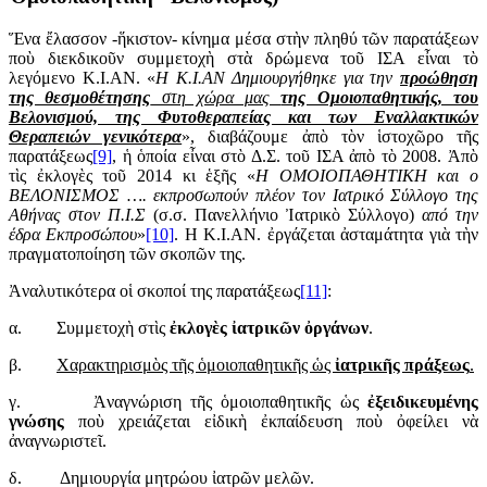
Ἕνα ἔλασσον -ἥκιστον- κίνημα μέσα στὴν πληθύ τῶν παρατάξεων
ποὺ διεκδικοῦν συμμετοχὴ στὰ δρώμενα τοῦ ΙΣΑ εἶναι τὸ
λεγόμενο Κ.Ι.ΑΝ. «
Η Κ.Ι.ΑΝ Δημιουργήθηκε για την
προώθηση
της θεσμοθέτησης
στη χώρα μας
της Ομοιοπαθητικής, του
Βελονισμού, της Φυτοθεραπείας και των Εναλλακτικών
Θεραπειών γενικότερα
», διαβάζουμε ἀπὸ τὸν ἱστοχῶρο τῆς
παρατάξεως
[9]
, ἡ ὁποία εἶναι στὸ Δ.Σ. τοῦ ΙΣΑ ἀπὸ τὸ 2008. Ἀπὸ
τὶς ἐκλογὲς τοῦ 2014 κι ἑξῆς «
Η ΟΜΟΙΟΠΑΘΗΤΙΚΗ και ο
ΒΕΛΟΝΙΣΜΟΣ …. εκπροσωπούν πλέον τον Ιατρικό Σύλλογο της
Αθήνας στον Π.Ι.Σ
(σ.σ. Πανελλήνιο Ἰατρικὸ Σύλλογο)
από την
έδρα Εκπροσώπου
»
[10]
. Η Κ.Ι.ΑΝ. ἐργάζεται ἀσταμάτητα γιὰ τὴν
πραγματοποίηση τῶν σκοπῶν της.
Ἀναλυτικότερα οἱ σκοποί της παρατάξεως
[11]
:
α. Συμμετοχὴ στὶς
ἐκλογὲς ἰατρικῶν ὀργάνων
.
β.
Χαρακτηρισμὸς τῆς ὁμοιοπαθητικῆς ὡς
ἰατρικῆς πράξεως
.
γ. Ἀναγνώριση τῆς ὁμοιοπαθητικῆς ὡς
ἐξειδικευμένης
γνώσης
ποὺ χρειάζεται εἰδικὴ ἐκπαίδευση ποὺ ὀφείλει νὰ
ἀναγνωριστεῖ.
δ. Δημιουργία μητρώου ἰατρῶν μελῶν.