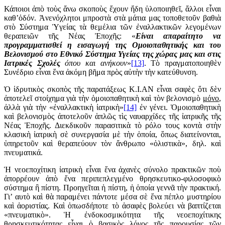
Κάποιοι ἀπὸ τοὺς ἄνω σκοποὺς ἔχουν ἤδη ὑλοποιηθεῖ, ἄλλοι εἶναι
καθ’ὁδόν. Ἀνενόχλητοι μπροστὰ στὰ μάτια μας τοποθετοῦν βαθιὰ
στὸ Σύστημα Ὑγείας τὰ θεμέλια τῶν ἐναλλακτικῶν λεγομένων
θεραπειῶν τῆς Νέας Ἐποχῆς: «
Είναι απαραίτητο να
προγραμματισθεί η
εισαγωγή της Ομοιοπαθητικής και του
Βελονισμού στο Εθνικό Σύστημα Υγείας της χώρας μας και στις
Ιατρικές Σχολές
όπου και ανήκουν
»
[13]
. Τὸ πραγματοποιηθὲν
Συνέδριο εἶναι ἕνα ἀκόμη βῆμα πρὸς αὐτὴν τὴν κατεύθυνση.
Ὁ ἱδρυτικὸς σκοπὸς τῆς παρατάξεως Κ.Ι.ΑΝ εἶναι σαφὲς ὅτι δὲν
ἀποτελεῖ στοίχημα γιὰ τὴν ὁμοιοπαθητικὴ καὶ τὸν βελονισμὸ
μόνο
,
ἀλλὰ γιὰ τὴν «ἐναλλακτικὴ ἰατρικὴ»
[14]
ἐν γένει. Ὁμοιοπαθητικὴ
καὶ βελονισμὸς ἀποτελοῦν ἁπλῶς τὶς ναυαρχίδες τῆς ἰατρικῆς τῆς
Νέας Ἐποχῆς. Διεκδικοῦν παρασιτικὰ τὸ ρόλο τους κοντὰ στὴν
κλασικὴ ἰατρικὴ σὲ συνεργασία μὲ τὴν ὁποία, ὅπως διατείνονται,
ὑπηρετοῦν καὶ θεραπεύουν τὸν ἄνθρωπο «ὁλιστικὰ», δηλ. καὶ
πνευματικά.
Ἡ νεοεποχίτικη ἰατρικὴ εἶναι ἕνα ἀχανὲς σύνολο πρακτικῶν ποὺ
ἀπορρέουν ἀπὸ ἕνα περιπεπλεγμένο θρησκευτικο-φιλοσοφικὸ
σύστημα ἢ πίστη. Προηγεῖται ἡ πίστη, ἡ ὁποία γεννᾶ τὴν πρακτική.
Γι’ αυτὸ καὶ θὰ παραμένει πάντοτε μέσα σὲ ἕνα πέπλο μυστηρίου
καὶ ἀοριστίας. Καὶ ὁπωσδήποτε τὸ ἀσαφὲς βολεύει νὰ βαπτίζεται
«πνευματικὸ». Ἡ ἐνδοκοσμικότητα τῆς νεοεποχίτικης
θρησκευτικότητας εἶναι ὁ βασικὸς λόγος τῆς παρουσίας τῶν