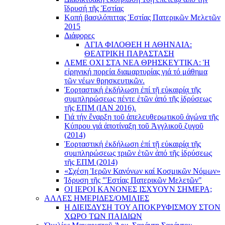
ἵδρυσή τῆς Ἑστίας
Κοπή βασιλόπιττας Ἑστίας Πατερικῶν Μελετῶν
2015
Διάφορες
ΑΓΙΑ ΦΙΛΟΘΕΗ Η ΑΘΗΝΑΙΑ:
ΘΕΑΤΡΙΚΗ ΠΑΡΑΣΤΑΣΗ
ΛΕΜΕ ΟΧΙ ΣΤΑ ΝΕΑ ΘΡΗΣΚΕΥΤΙΚΑ: Ἡ
εἰρηνική πορεία διαμαρτυρίας γιά τό μάθημα
τῶν νέων θρησκευτικῶν.
Ἑορταστική ἐκδήλωση ἐπί τῇ εὐκαιρίᾳ τῆς
συμπληρώσεως πέντε ἐτῶν ἀπό τῆς ἱδρύσεως
τῆς ΕΠΜ (ΙΑΝ 2016).
Γιά τήν ἔναρξη τοῦ ἀπελευθερωτικοῦ ἀγώνα τῆς
Κύπρου γιά ἀποτίναξη τοῦ Ἀγγλικοῦ ζυγοῦ
(2014)
Ἑορταστική ἐκδήλωση ἐπί τῇ εὐκαιρίᾳ τῆς
συμπληρώσεως τριῶν ἐτῶν ἀπό τῆς ἱδρύσεως
τῆς ΕΠΜ (2014)
«Σχέση Ἱερῶν Κανόνων καί Κοσμικῶν Νόμων»
Ίδρυση τῆς "Ἑστίας Πατερικῶν Μελετῶν"
ΟΙ ΙΕΡΟΙ ΚΑΝΟΝΕΣ ΙΣΧΥΟΥΝ ΣΗΜΕΡΑ;
ΑΛΛΕΣ ΗΜΕΡΙΔΕΣ/ΟΜΙΛΙΕΣ
Η ΔΙΕΙΣΔΥΣΗ ΤΟΥ ΑΠΟΚΡΥΦΙΣΜΟΥ ΣΤΟΝ
ΧΩΡΟ ΤΩΝ ΠΑΙΔΙΩΝ