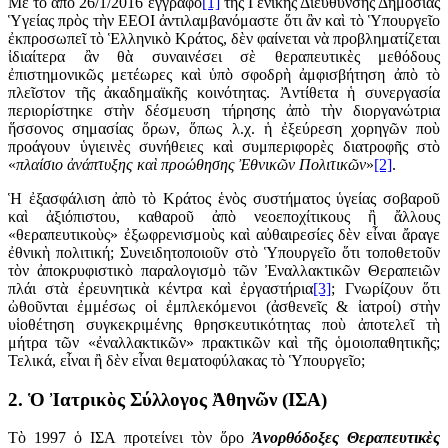
Μὲ τὸ ἀπὸ 26/1/2016 ἔγγραφο
[1]
τῆς Γενικῆς Διεύθυνσης Δημόσιας
Ὑγείας πρὸς τὴν ΕΕΟΙ ἀντιλαμβανόμαστε ὅτι ἂν καὶ τὸ Ὑπουργεῖο
ἐκπροσωπεῖ
τὸ Ἑλληνικὸ Κράτος, δὲν φαίνεται νὰ προβληματίζεται
ἰδιαίτερα ἂν θὰ συναινέσει σὲ θεραπευτικὲς μεθόδους
ἐπιστημονικῶς μετέωρες
καὶ ὑπὸ σφοδρὴ ἀμφισβήτηση ἀπὸ τὸ
πλεῖστον τῆς ἀκαδημαϊκῆς κοινότητας. Ἀντίθετα ἡ συνεργασία
περιορίστηκε στὴν δέσμευση τήρησης ἀπὸ τὴν διοργανώτρια
ἥσσονος σημασίας ὅρων, ὅπως λ.χ. ἡ ἐξεύρεση χορηγῶν ποὺ
προάγουν ὑγιεινὲς συνήθειες καὶ συμπεριφορὲς διατροφῆς στὸ
«
πλαίσιο ἀνάπτυξης καὶ προώθησης Ἐθνικῶν Πολιτικῶν
»
[2]
.
Ἡ ἐξασφάλιση ἀπὸ τὸ Κράτος ἑνὸς συστήματος ὑγείας σοβαροῦ
καὶ ἀξιόπιστου, καθαροῦ ἀπὸ νεοεποχίτικους ἢ ἄλλους
«θεραπευτικοὺς» ἐξωφρενισμοὺς καὶ αὐθαιρεσίες δὲν εἶναι ἄραγε
ἐθνικὴ πολιτική; Συνειδητοποιοῦν στὸ Ὑπουργεῖο ὅτι τοποθετοῦν
τὸν ἀποκρυφιστικὸ παραλογισμὸ τῶν Ἐναλλακτικῶν Θεραπειῶν
πλάι στὰ ἐρευνητικὰ κέντρα καὶ ἐργαστήρια
[3]
; Γνωρίζουν ὅτι
ὠθοῦνται ἐμμέσως οἱ ἐμπλεκόμενοι (ἀσθενεῖς & ἰατροί) στὴν
υἱοθέτηση συγκεκριμένης θρησκευτικότητας ποὺ ἀποτελεῖ τὴ
μήτρα τῶν «ἐναλλακτικῶν» πρακτικῶν καὶ τῆς ὁμοιοπαθητικῆς;
Τελικά, εἶναι ἢ δὲν εἶναι θεματοφύλακας τὸ Ὑπουργεῖο;
2. Ὁ Ἰατρικὸς Σύλλογος Ἀθηνῶν (ΙΣΑ)
Τὸ 1997 ὁ ΙΣΑ προτείνει τὸν ὅρο
Ἀνορθόδοξες Θεραπευτικὲς