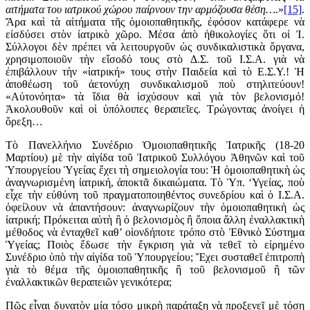
αιτήματα του ιατρικού χώρου παίρνουν την αρμόζουσα θέση…
.»
[15]
.
Ἄρα καὶ τὰ αἰτήματα τῆς ὁμοιοπαθητικῆς, ἐφόσον κατάφερε νὰ
εἰσδύσει στὸν ἰατρικὸ χῶρο. Μέσα ἀπὸ ἠθικολογίες ὅτι οἱ Ἰ.
Σύλλογοι δὲν πρέπει νὰ λειτουργοῦν ὡς συνδικαλιστικὰ ὄργανα,
χρησιμοποιοῦν τὴν εἴσοδό τους στὸ Δ.Σ. τοῦ Ι.Σ.Α. γιὰ νὰ
ἐπιβάλλουν τὴν «ἰατρική» τους στὴν Παιδεία καὶ τὸ Ε.Σ.Υ.! Ἡ
ἀποθέωση τοῦ ἀετονύχη συνδικαλισμοῦ ποὺ στηλιτεύουν!
«Αὐτονόητα» τὰ ἴδια θὰ ἰσχύσουν καὶ γιὰ τὸν βελονισμό!
Ἀκολουθοῦν καὶ οἱ ὑπόλοιπες θεραπεῖες. Τρώγοντας ἀνοίγει ἡ
ὄρεξη…
Τὸ Πανελλήνιο Συνέδριο Ὁμοιοπαθητικῆς Ἰατρικῆς (18-20
Μαρτίου) μὲ τὴν αἰγίδα τοῦ Ἰατρικοῦ Συλλόγου Ἀθηνῶν καὶ τοῦ
Ὑπουργείου Ὑγείας ἔχει τὴ σημειολογία του: Ἡ ὁμοιοπαθητικὴ ὡς
ἀναγνωρισμένη ἰατρική, ἀποκτᾶ δικαιώματα. Τὸ Ὑπ. ‘Υγείας, ποὺ
εἶχε τὴν εὐθύνη τοῦ πραγματοποιηθέντος συνεδρίου καὶ ὁ Ι.Σ.Α.
ὀφείλουν νὰ ἀπαντήσουν: ἀναγνωρίζουν τὴν ὁμοιοπαθητικὴ ὡς
ἰατρική; Πρόκειται αὐτὴ ἢ ὁ βελονισμὸς ἢ ὅποια ἄλλη ἐναλλακτικὴ
μέθοδος νὰ ἐνταχθεῖ καθ’ οἱονδήποτε τρόπο στὸ Ἐθνικὸ Σύστημα
Ὑγείας; Ποιὸς ἔδωσε τὴν ἔγκριση γιὰ νὰ τεθεῖ τὸ εἰρημένο
Συνέδριο ὑπὸ τὴν αἰγίδα τοῦ Ὑπουργείου; Ἔχει συσταθεῖ ἐπιτροπὴ
γιὰ τὸ θέμα τῆς ὁμοιοπαθητικῆς ἢ τοῦ βελονισμοῦ ἢ τῶν
ἐναλλακτικῶν θεραπειῶν γενικότερα;
Πῶς εἶναι δυνατὸν μία τόσο μικρὴ παράταξη νὰ προξενεῖ μὲ τόση