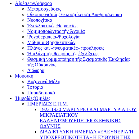
Αἱρέσεων
Διάφορα
Μεταμοσχεύσεις
Οἰκουμενισμός-Ἐκκοσμίκευση-Διαθρησκειακά
Νεοποχίτικα
Ἐναλλακτικές Θεραπεῖες
Νομιμοποιώντας τήν Ἀνομία
Ψυχοθεραπεία-Ψυχολογία
Μάθημα Θρησκευτικών
Πλάνες καὶ «πνευματικές» προκλήσεις
Ἡ πλάνη τῆς θεωρίας τῆς ἐξελίξεως
Θεσμική νομιμοποίηση τῆς Σχισματικῆς Ἐκκλησίας
τῆς Οὐκρανίας
Διάφορα
Μουσική
Βυζαντινά Μέλη
Ἰστορία
Παραδοσιακά
Ἡμερίδες
Ὁμιλίες
ΗΜΕΡΙΔΕΣ Ε.Π.Μ.
1922-1920 ΜΑΡΤΥΡΙΟ ΚΑI ΜΑΡΤΥΡIΑ ΤΟΥ
ΜΙΚΡΑΣΙΑΤΙΚΟΥ
EΛΛΗΝΙΣΜΟΥEΠEΤΕΙΟΣ EΘΝΙΚHΣ
O∆YΝΗΣ
ΔΙΑΔΙΚΤΥΑΚΗ ΗΜΕΡΙΔΑ «EΛΕΥΘΕΡΙΑ Ή
YΠΟΧΡΕΩΤΙΚΟΤΗΤΑ» Η ΕΥΘΥΝΗ ΤΗΣ