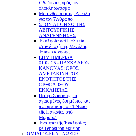
Ὁδεύοντας πρός τόν
ὁλοκληρωτισμό
Μετανθρωπισμός: Ἀπειλή
για τὸν Ἂνθρωπο
ΣΤΟΝ ΑΠΟΗΧΟ ΤΗΣ
ΛΕΙΤΟΥΡΓΙΚΗΣ
ΑΝΑΓΕΝΝΗΣΗΣ
Ἐκκλησία καί Πολιτεία
στήν ἐποχή τῆς Μεγάλης
Ἐπανεκκίνησης
ΕΠΜ ΗΜΕΡΙΔΑ
01.02.25 - ΠΑΣΧΑΛΙΟΣ
ΚΑΝΟΝΑΣ: ΟΡΟΣ
ΑΜΕΤΑΚΙΝΗΤΟΣ
ΕΝΌΤΗΤΟΣ ΤΗΣ
ΟΡΘΟΔΟΞΟΥ
ΕΚΚΛΗΣΊΑΣ
Πατήρ Σαράντης , ὁ
ἁγιασμένος ἐφημέριος καί
πνευματικός τοῦ Ἱ.Ναοῦ
τῆς Παναγίας στό
Μαροῦσι
Ἑνότητα τῆς Ἐκκλησίας
ke i enosi ton eklision
ΟΜΙΛΙΕΣ-ΕΚΔΗΛΩΣΕΙΣ