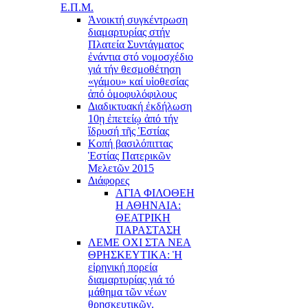
Ε.Π.Μ.
Ἀνοικτή συγκέντρωση
διαμαρτυρίας στήν
Πλατεία Συντάγματος
ἐνάντια στό νομοσχέδιο
γιά τήν θεσμοθέτηση
«γάμου» καί υἱοθεσίας
ἀπό ὁμοφυλόφιλους
Διαδικτυακή ἐκδήλωση
10ῃ ἐπετείῳ ἀπό τήν
ἵδρυσή τῆς Ἑστίας
Κοπή βασιλόπιττας
Ἑστίας Πατερικῶν
Μελετῶν 2015
Διάφορες
ΑΓΙΑ ΦΙΛΟΘΕΗ
Η ΑΘΗΝΑΙΑ:
ΘΕΑΤΡΙΚΗ
ΠΑΡΑΣΤΑΣΗ
ΛΕΜΕ ΟΧΙ ΣΤΑ ΝΕΑ
ΘΡΗΣΚΕΥΤΙΚΑ: Ἡ
εἰρηνική πορεία
διαμαρτυρίας γιά τό
μάθημα τῶν νέων
θρησκευτικῶν.