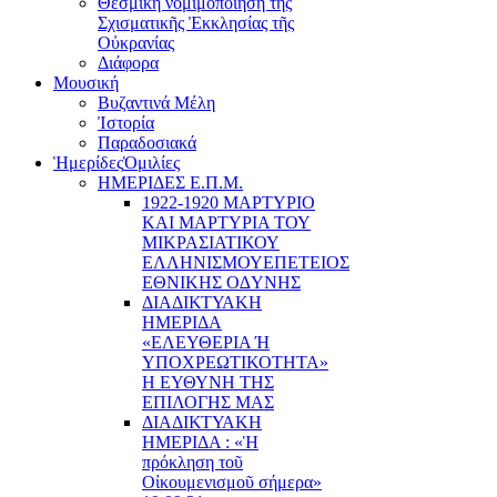
Θεσμική νομιμοποίηση τῆς
Σχισματικῆς Ἐκκλησίας τῆς
Οὐκρανίας
Διάφορα
Μουσική
Βυζαντινά Μέλη
Ἰστορία
Παραδοσιακά
Ἡμερίδες
Ὁμιλίες
ΗΜΕΡΙΔΕΣ Ε.Π.Μ.
1922-1920 ΜΑΡΤΥΡΙΟ
ΚΑI ΜΑΡΤΥΡIΑ ΤΟΥ
ΜΙΚΡΑΣΙΑΤΙΚΟΥ
EΛΛΗΝΙΣΜΟΥEΠEΤΕΙΟΣ
EΘΝΙΚHΣ O∆YΝΗΣ
ΔΙΑΔΙΚΤΥΑΚΗ
ΗΜΕΡΙΔΑ
«EΛΕΥΘΕΡΙΑ Ή
YΠΟΧΡΕΩΤΙΚΟΤΗΤΑ»
Η ΕΥΘΥΝΗ ΤΗΣ
EΠΙΛΟΓΗΣ ΜΑΣ
ΔΙΑΔΙΚΤΥΑΚΗ
ΗΜΕΡΙΔΑ : «Ἡ
πρόκληση τοῦ
Οἰκουμενισμοῦ σήμερα»