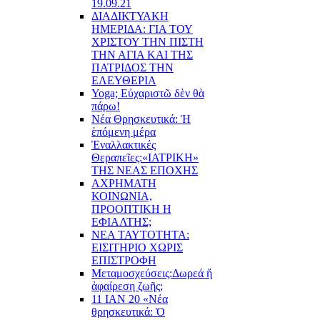
19.09.21
ΔΙΑΔΙΚΤΥΑΚΗ
ΗΜΕΡΙΔΑ: ΓΙΑ ΤΟΥ
ΧΡΙΣΤΟΥ ΤΗΝ ΠΙΣΤΗ
ΤΗΝ ΑΓΙΑ ΚΑΙ ΤΗΣ
ΠΑΤΡΙΔΟΣ ΤΗΝ
ΕΛΕΥΘΕΡΙΑ
Yoga; Εὐχαριστῶ δὲν θὰ
πάρω!
Νέα Θρησκευτικά: Ἡ
ἑπόμενη μέρα
Ἐναλλακτικές
Θεραπεῖες:
«ΙΑΤΡΙΚΗ»
ΤΗΣ ΝΕΑΣ ΕΠΟΧΗΣ
ΑΧΡΗΜΑΤΗ
ΚΟΙΝΩΝΙΑ,
ΠΡΟΟΠΤΙΚΗ Η
ΕΦΙΑΛΤΗΣ;
ΝΕΑ ΤΑΥΤΟΤΗΤΑ:
ΕΙΣΙΤΗΡΙΟ ΧΩΡΙΣ
ΕΠΙΣΤΡΟΦΗ
Μεταμοσχεύσεις:
Δωρεά ἤ
ἀφαίρεση ζωῆς;
11 ΙΑΝ 20 «Νέα
θρησκευτικά: Ὁ