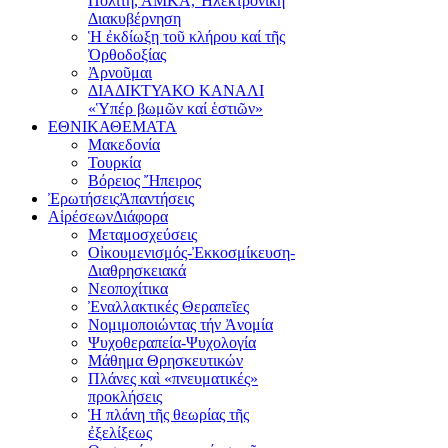
Πολίτη, ΑΜΚΑ, Ἠλεκτρονική
Διακυβέρνηση
Ἡ ἐκδίωξη τοῦ κλήρου καί τῆς
Ὀρθοδοξίας
Ἀρνοῦμαι
ΔΙΑΔΙΚΤΥΑΚΟ ΚΑΝΑΛΙ
«Ὑπέρ βωμῶν καί ἑστιῶν»
ΕΘΝΙΚΑ
ΘΕΜΑΤΑ
Μακεδονία
Τουρκία
Βόρειος Ἤπειρος
Ἐρωτήσεις
Ἀπαντήσεις
Αἱρέσεων
Διάφορα
Μεταμοσχεύσεις
Οἰκουμενισμός-Ἐκκοσμίκευση-
Διαθρησκειακά
Νεοποχίτικα
Ἐναλλακτικές Θεραπεῖες
Νομιμοποιώντας τήν Ἀνομία
Ψυχοθεραπεία-Ψυχολογία
Μάθημα Θρησκευτικών
Πλάνες καὶ «πνευματικές»
προκλήσεις
Ἡ πλάνη τῆς θεωρίας τῆς
ἐξελίξεως