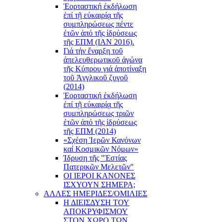
Ἑορταστική ἐκδήλωση
ἐπί τῇ εὐκαιρίᾳ τῆς
συμπληρώσεως πέντε
ἐτῶν ἀπό τῆς ἱδρύσεως
τῆς ΕΠΜ (ΙΑΝ 2016).
Γιά τήν ἔναρξη τοῦ
ἀπελευθερωτικοῦ ἀγώνα
τῆς Κύπρου γιά ἀποτίναξη
τοῦ Ἀγγλικοῦ ζυγοῦ
(2014)
Ἑορταστική ἐκδήλωση
ἐπί τῇ εὐκαιρίᾳ τῆς
συμπληρώσεως τριῶν
ἐτῶν ἀπό τῆς ἱδρύσεως
τῆς ΕΠΜ (2014)
«Σχέση Ἱερῶν Κανόνων
καί Κοσμικῶν Νόμων»
Ίδρυση τῆς "Ἑστίας
Πατερικῶν Μελετῶν"
ΟΙ ΙΕΡΟΙ ΚΑΝΟΝΕΣ
ΙΣΧΥΟΥΝ ΣΗΜΕΡΑ;
ΑΛΛΕΣ ΗΜΕΡΙΔΕΣ/ΟΜΙΛΙΕΣ
Η ΔΙΕΙΣΔΥΣΗ ΤΟΥ
ΑΠΟΚΡΥΦΙΣΜΟΥ
ΣΤΟΝ ΧΩΡΟ ΤΩΝ