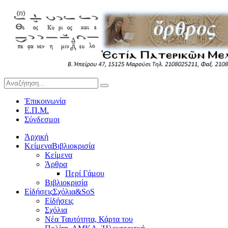
Ἐπικοινωνία
Ε.Π.Μ.
Σύνδεσμοι
Ἀρχική
Κείμενα
Βιβλιοκρισία
Κείμενα
Άρθρα
Περί Γάμου
Βιβλιοκρισία
Εἰδήσεις
Σχόλια&SoS
Εἰδήσεις
Σχόλια
Νέα Ταυτότητα, Κάρτα του