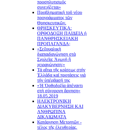
προσηλυτισμός
συνεχίζεται»
Προβληματική τοῦ νέου
προγράμματος τῶν
Θρησκευτικῶν.
ΘΡΗΣΚΕΥΤΙΚΑ:
ΟΡΘΟΔΟΞΗ ΠΑΙΔΕΙΑ ή
ΠΑΝΘΡΗΣΚΕΙΑΚΗ
ΠΡΟΠΑΓΑΝΔΑ;
«Σεξουαλικὴ
διαπαιδαγώγηση στὰ
Σχολεῖα: Ἀγωγὴ ἢ
χειραγώγηση;»
Τά αἴτια τῆς κρίσεως στήν
Ἑλλάδα καί προτάσεις γιά
τήν ὑπέρβασή της
«Ἡ Ὀρθοδοξία ἀπέναντι
στή σύγχρονη ἄρνηση»
18.05.2019
ΗΛΕΚΤΡΟΝΙΚΗ
ΔΙΑΚΥΒΕΡΝΗΣΗ ΚΑΙ
ΑΝΘΡΩΠΙΝΑ
ΔΙΚΑΙΩΜΑΤΑ
Κατάργηση Μετρητῶν -
τέλος τῆς ἐλευθερίας.