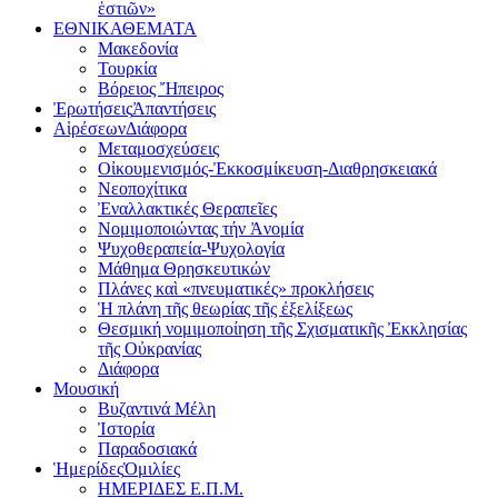
ἑστιῶν»
ΕΘΝΙΚΑ
ΘΕΜΑΤΑ
Μακεδονία
Τουρκία
Βόρειος Ἤπειρος
Ἐρωτήσεις
Ἀπαντήσεις
Αἱρέσεων
Διάφορα
Μεταμοσχεύσεις
Οἰκουμενισμός-Ἐκκοσμίκευση-Διαθρησκειακά
Νεοποχίτικα
Ἐναλλακτικές Θεραπεῖες
Νομιμοποιώντας τήν Ἀνομία
Ψυχοθεραπεία-Ψυχολογία
Μάθημα Θρησκευτικών
Πλάνες καὶ «πνευματικές» προκλήσεις
Ἡ πλάνη τῆς θεωρίας τῆς ἐξελίξεως
Θεσμική νομιμοποίηση τῆς Σχισματικῆς Ἐκκλησίας
τῆς Οὐκρανίας
Διάφορα
Μουσική
Βυζαντινά Μέλη
Ἰστορία
Παραδοσιακά
Ἡμερίδες
Ὁμιλίες
ΗΜΕΡΙΔΕΣ Ε.Π.Μ.