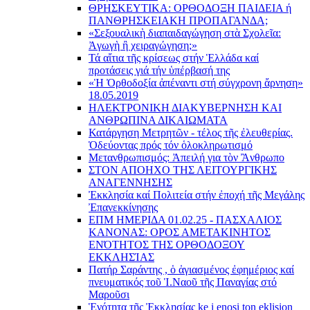
ΘΡΗΣΚΕΥΤΙΚΑ: ΟΡΘΟΔΟΞΗ ΠΑΙΔΕΙΑ ή
ΠΑΝΘΡΗΣΚΕΙΑΚΗ ΠΡΟΠΑΓΑΝΔΑ;
«Σεξουαλικὴ διαπαιδαγώγηση στὰ Σχολεῖα:
Ἀγωγὴ ἢ χειραγώγηση;»
Τά αἴτια τῆς κρίσεως στήν Ἑλλάδα καί
προτάσεις γιά τήν ὑπέρβασή της
«Ἡ Ὀρθοδοξία ἀπέναντι στή σύγχρονη ἄρνηση»
18.05.2019
ΗΛΕΚΤΡΟΝΙΚΗ ΔΙΑΚΥΒΕΡΝΗΣΗ ΚΑΙ
ΑΝΘΡΩΠΙΝΑ ΔΙΚΑΙΩΜΑΤΑ
Κατάργηση Μετρητῶν - τέλος τῆς ἐλευθερίας.
Ὁδεύοντας πρός τόν ὁλοκληρωτισμό
Μετανθρωπισμός: Ἀπειλή για τὸν Ἂνθρωπο
ΣΤΟΝ ΑΠΟΗΧΟ ΤΗΣ ΛΕΙΤΟΥΡΓΙΚΗΣ
ΑΝΑΓΕΝΝΗΣΗΣ
Ἐκκλησία καί Πολιτεία στήν ἐποχή τῆς Μεγάλης
Ἐπανεκκίνησης
ΕΠΜ ΗΜΕΡΙΔΑ 01.02.25 - ΠΑΣΧΑΛΙΟΣ
ΚΑΝΟΝΑΣ: ΟΡΟΣ ΑΜΕΤΑΚΙΝΗΤΟΣ
ΕΝΌΤΗΤΟΣ ΤΗΣ ΟΡΘΟΔΟΞΟΥ
ΕΚΚΛΗΣΊΑΣ
Πατήρ Σαράντης , ὁ ἁγιασμένος ἐφημέριος καί
πνευματικός τοῦ Ἱ.Ναοῦ τῆς Παναγίας στό
Μαροῦσι
Ἑνότητα τῆς Ἐκκλησίας ke i enosi ton eklision