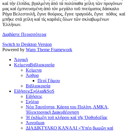
καί τήν ἐλπίδα, βγαλμένη ἀπό τά πολύπαθα χείλη τῶν προγόνων
μας καί ἐμπνευσμένη ἀπό τόν μεγάλο τοῦ πνεύματος δάσκαλο
Ρήγα Βελεστινλῆ, ἔγινε θούριος, ἔγινε τραγούδι, ἔγινε πόθος καί
μπῆκε στά χείλη καί τίς καρδιές ὅλων τῶν σκλαβωμένων
Ἑλλήνων.
Διαβάστε Περισσότερα
Switch to Desktop Version
Powered by
Warp Theme Framework
Ἀρχική
Κείμενα
Βιβλιοκρισία
Κείμενα
Άρθρα
Περί Γάμου
Βιβλιοκρισία
Εἰδήσεις
Σχόλια&SoS
Εἰδήσεις
Σχόλια
Νέα Ταυτότητα, Κάρτα του Πολίτη, ΑΜΚΑ,
Ἠλεκτρονική Διακυβέρνηση
Ἡ ἐκδίωξη τοῦ κλήρου καί τῆς Ὀρθοδοξίας
Ἀρνοῦμαι
ΔΙΑΔΙΚΤΥΑΚΟ ΚΑΝΑΛΙ «Ὑπέρ βωμῶν καί