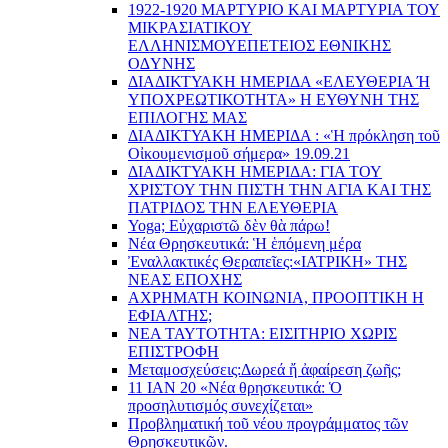
1922-1920 ΜΑΡΤΥΡΙΟ ΚΑI ΜΑΡΤΥΡIΑ ΤΟΥ
ΜΙΚΡΑΣΙΑΤΙΚΟΥ
EΛΛΗΝΙΣΜΟΥEΠEΤΕΙΟΣ EΘΝΙΚHΣ
O∆YΝΗΣ
ΔΙΑΔΙΚΤΥΑΚΗ ΗΜΕΡΙΔΑ «EΛΕΥΘΕΡΙΑ Ή
YΠΟΧΡΕΩΤΙΚΟΤΗΤΑ» Η ΕΥΘΥΝΗ ΤΗΣ
EΠΙΛΟΓΗΣ ΜΑΣ
ΔΙΑΔΙΚΤΥΑΚΗ ΗΜΕΡΙΔΑ : «Ἡ πρόκληση τοῦ
Οἰκουμενισμοῦ σήμερα» 19.09.21
ΔΙΑΔΙΚΤΥΑΚΗ ΗΜΕΡΙΔΑ: ΓΙΑ ΤΟΥ
ΧΡΙΣΤΟΥ ΤΗΝ ΠΙΣΤΗ ΤΗΝ ΑΓΙΑ ΚΑΙ ΤΗΣ
ΠΑΤΡΙΔΟΣ ΤΗΝ ΕΛΕΥΘΕΡΙΑ
Yoga; Εὐχαριστῶ δὲν θὰ πάρω!
Νέα Θρησκευτικά: Ἡ ἑπόμενη μέρα
Ἐναλλακτικές Θεραπεῖες:
«ΙΑΤΡΙΚΗ» ΤΗΣ
ΝΕΑΣ ΕΠΟΧΗΣ
ΑΧΡΗΜΑΤΗ ΚΟΙΝΩΝΙΑ, ΠΡΟΟΠΤΙΚΗ Η
ΕΦΙΑΛΤΗΣ;
ΝΕΑ ΤΑΥΤΟΤΗΤΑ: ΕΙΣΙΤΗΡΙΟ ΧΩΡΙΣ
ΕΠΙΣΤΡΟΦΗ
Μεταμοσχεύσεις:
Δωρεά ἤ ἀφαίρεση ζωῆς;
11 ΙΑΝ 20 «Νέα θρησκευτικά: Ὁ
προσηλυτισμός συνεχίζεται»
Προβληματική τοῦ νέου προγράμματος τῶν
Θρησκευτικῶν.