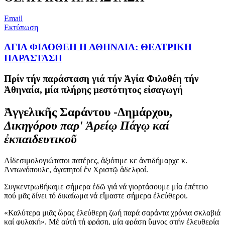
Email
Εκτύπωση
ΑΓΙΑ ΦΙΛΟΘΕΗ Η ΑΘΗΝΑΙΑ: ΘΕΑΤΡΙΚΗ
ΠΑΡΑΣΤΑΣΗ
Πρίν τήν παράσταση γιά τήν Ἁγία Φιλοθέη τήν
Ἀθηναία,
μία πλήρης μεστότητος εἰσαγωγή
Ἀγγελικῆς Σαράντου -Δημάρχου,
Δικηγόρου παρ' Ἀρείῳ Πάγῳ καί
ἐκπαιδευτικοῦ
Αἰδεσιμολογιώτατοι πατέρες, ἀξιότιμε κε ἀντιδήμαρχε κ.
Ἀντωνόπουλε, ἀγαπητοί ἐν Χριστῷ ἀδελφοί.
Συγκεντρωθήκαμε σήμερα ἐδῶ γιά νά γιορτάσουμε μία ἐπέτειο
πού μᾶς δίνει τό δικαίωμα νά εἴμαστε σήμερα ἐλεύθεροι.
«Καλύτερα μιᾶς ὥρας ἐλεύθερη ζωή παρά σαράντα χρόνια σκλαβιά
καί φυλακή». Μέ αὐτή τή φράση, μία φράση ὕμνος στήν ἐλευθερία