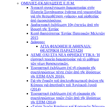
ΟΜΙΛΙΕΣ-ΕΚΔΗΛΩΣΕΙΣ Ε.Π.Μ.
Ἀνοικτή συγκέντρωση διαμαρτυρίας στήν
Πλατεία Συντάγματος ἐνάντια στό νομοσχέδιο
γιά τήν θεσμοθέτηση «γάμου» καί υἱοθεσίας
ἀπό ὁμοφυλόφιλους
Διαδικτυακή ἐκδήλωση 10ῃ ἐπετείῳ ἀπό τήν
ἵδρυσή τῆς Ἑστίας
Κοπή βασιλόπιττας Ἑστίας Πατερικῶν Μελετῶν
2015
Διάφορες
ΑΓΙΑ ΦΙΛΟΘΕΗ Η ΑΘΗΝΑΙΑ:
ΘΕΑΤΡΙΚΗ ΠΑΡΑΣΤΑΣΗ
ΛΕΜΕ ΟΧΙ ΣΤΑ ΝΕΑ ΘΡΗΣΚΕΥΤΙΚΑ: Ἡ
εἰρηνική πορεία διαμαρτυρίας γιά τό μάθημα
τῶν νέων θρησκευτικῶν.
Ἑορταστική ἐκδήλωση ἐπί τῇ εὐκαιρίᾳ τῆς
συμπληρώσεως πέντε ἐτῶν ἀπό τῆς ἱδρύσεως
τῆς ΕΠΜ (ΙΑΝ 2016).
Γιά τήν ἔναρξη τοῦ ἀπελευθερωτικοῦ ἀγώνα τῆς
Κύπρου γιά ἀποτίναξη τοῦ Ἀγγλικοῦ ζυγοῦ
(2014)
Ἑορταστική ἐκδήλωση ἐπί τῇ εὐκαιρίᾳ τῆς
συμπληρώσεως τριῶν ἐτῶν ἀπό τῆς ἱδρύσεως
τῆς ΕΠΜ (2014)
«Σχέση Ἱερῶν Κανόνων καί Κοσμικῶν Νόμων»