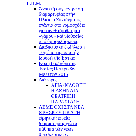
Ε.Π.Μ.
Ἀνοικτή συγκέντρωση
διαμαρτυρίας στήν
Πλατεία Συντάγματος
ἐνάντια στό νομοσχέδιο
γιά τήν θεσμοθέτηση
«γάμου» καί υἱοθεσίας
ἀπό ὁμοφυλόφιλους
Διαδικτυακή ἐκδήλωση
10ῃ ἐπετείῳ ἀπό τήν
ἵδρυσή τῆς Ἑστίας
Κοπή βασιλόπιττας
Ἑστίας Πατερικῶν
Μελετῶν 2015
Διάφορες
ΑΓΙΑ ΦΙΛΟΘΕΗ
Η ΑΘΗΝΑΙΑ:
ΘΕΑΤΡΙΚΗ
ΠΑΡΑΣΤΑΣΗ
ΛΕΜΕ ΟΧΙ ΣΤΑ ΝΕΑ
ΘΡΗΣΚΕΥΤΙΚΑ: Ἡ
εἰρηνική πορεία
διαμαρτυρίας γιά τό
μάθημα τῶν νέων
θρησκευτικῶν.