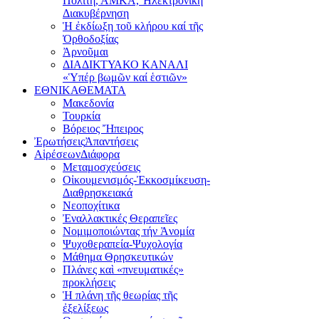
Πολίτη, ΑΜΚΑ, Ἠλεκτρονική
Διακυβέρνηση
Ἡ ἐκδίωξη τοῦ κλήρου καί τῆς
Ὀρθοδοξίας
Ἀρνοῦμαι
ΔΙΑΔΙΚΤΥΑΚΟ ΚΑΝΑΛΙ
«Ὑπέρ βωμῶν καί ἑστιῶν»
ΕΘΝΙΚΑ
ΘΕΜΑΤΑ
Μακεδονία
Τουρκία
Βόρειος Ἤπειρος
Ἐρωτήσεις
Ἀπαντήσεις
Αἱρέσεων
Διάφορα
Μεταμοσχεύσεις
Οἰκουμενισμός-Ἐκκοσμίκευση-
Διαθρησκειακά
Νεοποχίτικα
Ἐναλλακτικές Θεραπεῖες
Νομιμοποιώντας τήν Ἀνομία
Ψυχοθεραπεία-Ψυχολογία
Μάθημα Θρησκευτικών
Πλάνες καὶ «πνευματικές»
προκλήσεις
Ἡ πλάνη τῆς θεωρίας τῆς
ἐξελίξεως