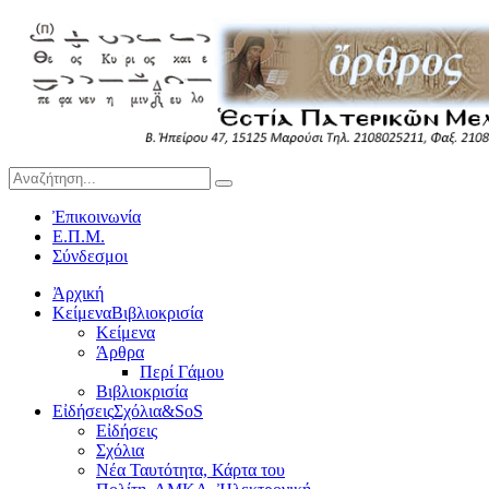
Ἐπικοινωνία
Ε.Π.Μ.
Σύνδεσμοι
Ἀρχική
Κείμενα
Βιβλιοκρισία
Κείμενα
Άρθρα
Περί Γάμου
Βιβλιοκρισία
Εἰδήσεις
Σχόλια&SoS
Εἰδήσεις
Σχόλια
Νέα Ταυτότητα, Κάρτα του