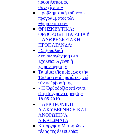
προσηλυτισμός
συνεχίζεται»
Προβληματική τοῦ νέου
προγράμματος τῶν
Θρησκευτικῶν.
ΘΡΗΣΚΕΥΤΙΚΑ:
ΟΡΘΟΔΟΞΗ ΠΑΙΔΕΙΑ ή
ΠΑΝΘΡΗΣΚΕΙΑΚΗ
ΠΡΟΠΑΓΑΝΔΑ;
«Σεξουαλικὴ
διαπαιδαγώγηση στὰ
Σχολεῖα: Ἀγωγὴ ἢ
χειραγώγηση;»
Τά αἴτια τῆς κρίσεως στήν
Ἑλλάδα καί προτάσεις γιά
τήν ὑπέρβασή της
«Ἡ Ὀρθοδοξία ἀπέναντι
στή σύγχρονη ἄρνηση»
18.05.2019
ΗΛΕΚΤΡΟΝΙΚΗ
ΔΙΑΚΥΒΕΡΝΗΣΗ ΚΑΙ
ΑΝΘΡΩΠΙΝΑ
ΔΙΚΑΙΩΜΑΤΑ
Κατάργηση Μετρητῶν -
τέλος τῆς ἐλευθερίας.