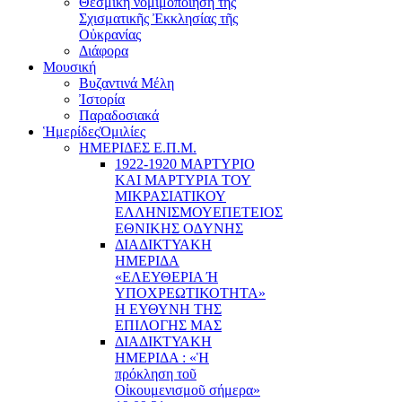
Θεσμική νομιμοποίηση τῆς
Σχισματικῆς Ἐκκλησίας τῆς
Οὐκρανίας
Διάφορα
Μουσική
Βυζαντινά Μέλη
Ἰστορία
Παραδοσιακά
Ἡμερίδες
Ὁμιλίες
ΗΜΕΡΙΔΕΣ Ε.Π.Μ.
1922-1920 ΜΑΡΤΥΡΙΟ
ΚΑI ΜΑΡΤΥΡIΑ ΤΟΥ
ΜΙΚΡΑΣΙΑΤΙΚΟΥ
EΛΛΗΝΙΣΜΟΥEΠEΤΕΙΟΣ
EΘΝΙΚHΣ O∆YΝΗΣ
ΔΙΑΔΙΚΤΥΑΚΗ
ΗΜΕΡΙΔΑ
«EΛΕΥΘΕΡΙΑ Ή
YΠΟΧΡΕΩΤΙΚΟΤΗΤΑ»
Η ΕΥΘΥΝΗ ΤΗΣ
EΠΙΛΟΓΗΣ ΜΑΣ
ΔΙΑΔΙΚΤΥΑΚΗ
ΗΜΕΡΙΔΑ : «Ἡ
πρόκληση τοῦ
Οἰκουμενισμοῦ σήμερα»