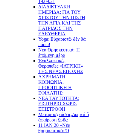
19.09.21
ΔΙΑΔΙΚΤΥΑΚΗ
ΗΜΕΡΙΔΑ: ΓΙΑ ΤΟΥ
ΧΡΙΣΤΟΥ ΤΗΝ ΠΙΣΤΗ
ΤΗΝ ΑΓΙΑ ΚΑΙ ΤΗΣ
ΠΑΤΡΙΔΟΣ ΤΗΝ
ΕΛΕΥΘΕΡΙΑ
Yoga; Εὐχαριστῶ δὲν θὰ
πάρω!
Νέα Θρησκευτικά: Ἡ
ἑπόμενη μέρα
Ἐναλλακτικές
Θεραπεῖες:
«ΙΑΤΡΙΚΗ»
ΤΗΣ ΝΕΑΣ ΕΠΟΧΗΣ
ΑΧΡΗΜΑΤΗ
ΚΟΙΝΩΝΙΑ,
ΠΡΟΟΠΤΙΚΗ Η
ΕΦΙΑΛΤΗΣ;
ΝΕΑ ΤΑΥΤΟΤΗΤΑ:
ΕΙΣΙΤΗΡΙΟ ΧΩΡΙΣ
ΕΠΙΣΤΡΟΦΗ
Μεταμοσχεύσεις:
Δωρεά ἤ
ἀφαίρεση ζωῆς;
11 ΙΑΝ 20 «Νέα
θρησκευτικά: Ὁ