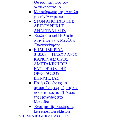
Ὁδεύοντας πρός τόν
ὁλοκληρωτισμό
Μετανθρωπισμός: Ἀπειλή
για τὸν Ἂνθρωπο
ΣΤΟΝ ΑΠΟΗΧΟ ΤΗΣ
ΛΕΙΤΟΥΡΓΙΚΗΣ
ΑΝΑΓΕΝΝΗΣΗΣ
Ἐκκλησία καί Πολιτεία
στήν ἐποχή τῆς Μεγάλης
Ἐπανεκκίνησης
ΕΠΜ ΗΜΕΡΙΔΑ
01.02.25 - ΠΑΣΧΑΛΙΟΣ
ΚΑΝΟΝΑΣ: ΟΡΟΣ
ΑΜΕΤΑΚΙΝΗΤΟΣ
ΕΝΌΤΗΤΟΣ ΤΗΣ
ΟΡΘΟΔΟΞΟΥ
ΕΚΚΛΗΣΊΑΣ
Πατήρ Σαράντης , ὁ
ἁγιασμένος ἐφημέριος καί
πνευματικός τοῦ Ἱ.Ναοῦ
τῆς Παναγίας στό
Μαροῦσι
Ἑνότητα τῆς Ἐκκλησίας
ke i enosi ton eklision
ΟΜΙΛΙΕΣ-ΕΚΔΗΛΩΣΕΙΣ