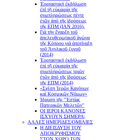
Ἑορταστική ἐκδήλωση
ἐπί τῇ εὐκαιρίᾳ τῆς
συμπληρώσεως πέντε
ἐτῶν ἀπό τῆς ἱδρύσεως
τῆς ΕΠΜ (ΙΑΝ 2016).
Γιά τήν ἔναρξη τοῦ
ἀπελευθερωτικοῦ ἀγώνα
τῆς Κύπρου γιά ἀποτίναξη
τοῦ Ἀγγλικοῦ ζυγοῦ
(2014)
Ἑορταστική ἐκδήλωση
ἐπί τῇ εὐκαιρίᾳ τῆς
συμπληρώσεως τριῶν
ἐτῶν ἀπό τῆς ἱδρύσεως
τῆς ΕΠΜ (2014)
«Σχέση Ἱερῶν Κανόνων
καί Κοσμικῶν Νόμων»
Ίδρυση τῆς "Ἑστίας
Πατερικῶν Μελετῶν"
ΟΙ ΙΕΡΟΙ ΚΑΝΟΝΕΣ
ΙΣΧΥΟΥΝ ΣΗΜΕΡΑ;
ΑΛΛΕΣ ΗΜΕΡΙΔΕΣ/ΟΜΙΛΙΕΣ
Η ΔΙΕΙΣΔΥΣΗ ΤΟΥ
ΑΠΟΚΡΥΦΙΣΜΟΥ
ΣΤΟΝ ΧΩΡΟ ΤΩΝ