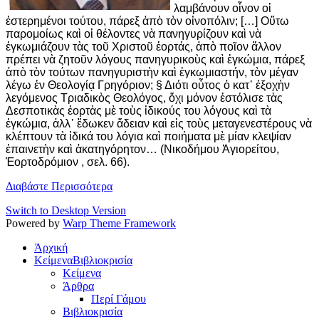
λαμβάνουν οἶνον οἱ
ἐστερημένοι τούτου, πάρεξ ἀπὸ τὸν οἰνοπόλιν; […] Οὕτω
παρομοίως καὶ οἱ θέλοντες νὰ πανηγυρίζουν καὶ νὰ
ἐγκωμιάζουν τὰς τοῦ Χριστοῦ ἑορτάς, ἀπὸ ποῖον ἄλλον
πρέπει νὰ ζητοῦν λόγους πανηγυρικοὺς καὶ ἐγκώμια, πάρεξ
ἀπὸ τὸν τούτων πανηγυριστὴν καὶ ἐγκωμιαστήν, τὸν μέγαν
λέγω ἐν Θεολογίᾳ Γρηγόριον; § Διότι οὗτος ὁ κατ᾽ ἐξοχὴν
λεγόμενος Τριαδικὸς Θεολόγος, ὄχι μόνον ἐστόλισε τὰς
Δεσποτικὰς ἑορτὰς μὲ τοὺς ἰδικούς του λόγους καὶ τὰ
ἐγκώμια, ἀλλ᾽ ἔδωκεν ἄδειαν καὶ εἰς τοὺς μεταγενεστέρους νὰ
κλέπτουν τὰ ἰδικά του λόγια καὶ ποιήματα μὲ μίαν κλεψίαν
ἐπαινετὴν καὶ ἀκατηγόρητον… (Νικοδήμου Ἁγιορείτου,
Ἑορτοδρόμιον , σελ. 66).
Διαβάστε Περισσότερα
Switch to Desktop Version
Powered by
Warp Theme Framework
Ἀρχική
Κείμενα
Βιβλιοκρισία
Κείμενα
Άρθρα
Περί Γάμου
Βιβλιοκρισία