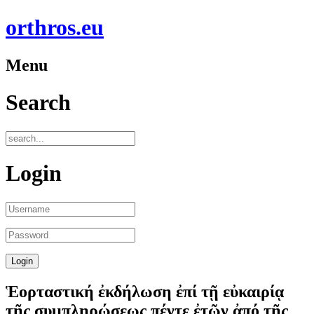
orthros.eu
Menu
Search
Login
Ἑορταστική ἐκδήλωση ἐπί τῇ εὐκαιρίᾳ
τῆς συμπληρώσεως πέντε ἐτῶν ἀπό τῆς