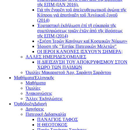
τῆς ΕΠΜ (ΙΑΝ 2016).
Γιά τήν ἔναρξη τοῦ ἀπελευθερωτικοῦ ἀγώνα τῆς
Κύπρου γιά ἀποτίναξη τοῦ Ἀγγλικοῦ ζυγοῦ
(2014)
Ἑορταστική ἐκδήλωση ἐπί τῇ εὐκαιρίᾳ τῆς
συμπληρώσεως τριῶν ἐτῶν ἀπό τῆς ἱδρύσεως
τῆς ΕΠΜ (2014)
«Σχέση Ἱερῶν Κανόνων καί Κοσμικῶν Νόμων»
Ίδρυση τῆς "Ἑστίας Πατερικῶν Μελετῶν"
ΟΙ ΙΕΡΟΙ ΚΑΝΟΝΕΣ ΙΣΧΥΟΥΝ ΣΗΜΕΡΑ;
ΑΛΛΕΣ ΗΜΕΡΙΔΕΣ/ΟΜΙΛΙΕΣ
Η ΔΙΕΙΣΔΥΣΗ ΤΟΥ ΑΠΟΚΡΥΦΙΣΜΟΥ ΣΤΟΝ
ΧΩΡΟ ΤΩΝ ΠΑΙΔΙΩΝ
Ὁμιλίες Μακαριστοῦ Ἀρχ. Σαράντη Σαράντου
Μαθήματα
Ἑλληνικῆς
Μαθήματα
Ὁμιλίες
Ἀνακοινώσεις
Ἄλλες Ἐκδηλώσεις
Ὀρθόδοξη
Διδαχή
Διηγήσεις
Πατερική Διδασκαλία
ΠΑΝΑΓΙΟΣ ΤΑΦΟΣ
Η ΘΕΟΤΟΚΟΣ
Πατήρ Σαράντης Σαράντος