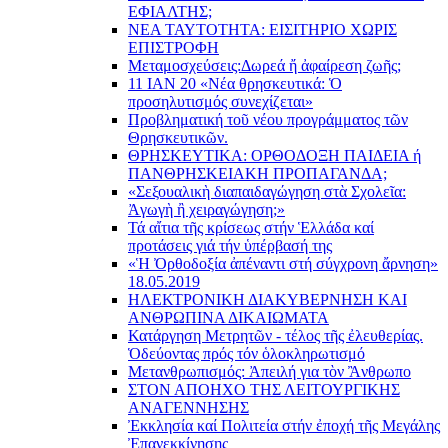
ΕΦΙΑΛΤΗΣ;
ΝΕΑ ΤΑΥΤΟΤΗΤΑ: ΕΙΣΙΤΗΡΙΟ ΧΩΡΙΣ
ΕΠΙΣΤΡΟΦΗ
Μεταμοσχεύσεις:
Δωρεά ἤ ἀφαίρεση ζωῆς;
11 ΙΑΝ 20 «Νέα θρησκευτικά: Ὁ
προσηλυτισμός συνεχίζεται»
Προβληματική τοῦ νέου προγράμματος τῶν
Θρησκευτικῶν.
ΘΡΗΣΚΕΥΤΙΚΑ: ΟΡΘΟΔΟΞΗ ΠΑΙΔΕΙΑ ή
ΠΑΝΘΡΗΣΚΕΙΑΚΗ ΠΡΟΠΑΓΑΝΔΑ;
«Σεξουαλικὴ διαπαιδαγώγηση στὰ Σχολεῖα:
Ἀγωγὴ ἢ χειραγώγηση;»
Τά αἴτια τῆς κρίσεως στήν Ἑλλάδα καί
προτάσεις γιά τήν ὑπέρβασή της
«Ἡ Ὀρθοδοξία ἀπέναντι στή σύγχρονη ἄρνηση»
18.05.2019
ΗΛΕΚΤΡΟΝΙΚΗ ΔΙΑΚΥΒΕΡΝΗΣΗ ΚΑΙ
ΑΝΘΡΩΠΙΝΑ ΔΙΚΑΙΩΜΑΤΑ
Κατάργηση Μετρητῶν - τέλος τῆς ἐλευθερίας.
Ὁδεύοντας πρός τόν ὁλοκληρωτισμό
Μετανθρωπισμός: Ἀπειλή για τὸν Ἂνθρωπο
ΣΤΟΝ ΑΠΟΗΧΟ ΤΗΣ ΛΕΙΤΟΥΡΓΙΚΗΣ
ΑΝΑΓΕΝΝΗΣΗΣ
Ἐκκλησία καί Πολιτεία στήν ἐποχή τῆς Μεγάλης
Ἐπανεκκίνησης