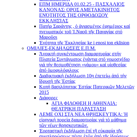
ΕΠΜ ΗΜΕΡΙΔΑ 01.02.25 - ΠΑΣΧΑΛΙΟΣ
ΚΑΝΟΝΑΣ: ΟΡΟΣ ΑΜΕΤΑΚΙΝΗΤΟΣ
ΕΝΌΤΗΤΟΣ ΤΗΣ ΟΡΘΟΔΟΞΟΥ
ΕΚΚΛΗΣΊΑΣ
Πατήρ Σαράντης , ὁ ἁγιασμένος ἐφημέριος καί
πνευματικός τοῦ Ἱ.Ναοῦ τῆς Παναγίας στό
Μαροῦσι
Ἑνότητα τῆς Ἐκκλησίας ke i enosi ton eklision
ΟΜΙΛΙΕΣ-ΕΚΔΗΛΩΣΕΙΣ Ε.Π.Μ.
Ἀνοικτή συγκέντρωση διαμαρτυρίας στήν
Πλατεία Συντάγματος ἐνάντια στό νομοσχέδιο
γιά τήν θεσμοθέτηση «γάμου» καί υἱοθεσίας
ἀπό ὁμοφυλόφιλους
Διαδικτυακή ἐκδήλωση 10ῃ ἐπετείῳ ἀπό τήν
ἵδρυσή τῆς Ἑστίας
Κοπή βασιλόπιττας Ἑστίας Πατερικῶν Μελετῶν
2015
Διάφορες
ΑΓΙΑ ΦΙΛΟΘΕΗ Η ΑΘΗΝΑΙΑ:
ΘΕΑΤΡΙΚΗ ΠΑΡΑΣΤΑΣΗ
ΛΕΜΕ ΟΧΙ ΣΤΑ ΝΕΑ ΘΡΗΣΚΕΥΤΙΚΑ: Ἡ
εἰρηνική πορεία διαμαρτυρίας γιά τό μάθημα
τῶν νέων θρησκευτικῶν.
Ἑορταστική ἐκδήλωση ἐπί τῇ εὐκαιρίᾳ τῆς
συμπληρώσεως πέντε ἐτῶν ἀπό τῆς ἱδρύσεως