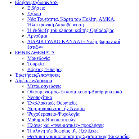
Εἰδήσεις
Σχόλια&SoS
Εἰδήσεις
Σχόλια
Νέα Ταυτότητα, Κάρτα του Πολίτη, ΑΜΚΑ,
Ἠλεκτρονική Διακυβέρνηση
Ἡ ἐκδίωξη τοῦ κλήρου καί τῆς Ὀρθοδοξίας
Ἀρνοῦμαι
ΔΙΑΔΙΚΤΥΑΚΟ ΚΑΝΑΛΙ «Ὑπέρ βωμῶν καί
ἑστιῶν»
ΕΘΝΙΚΑ
ΘΕΜΑΤΑ
Μακεδονία
Τουρκία
Βόρειος Ἤπειρος
Ἐρωτήσεις
Ἀπαντήσεις
Αἱρέσεων
Διάφορα
Μεταμοσχεύσεις
Οἰκουμενισμός-Ἐκκοσμίκευση-Διαθρησκειακά
Νεοποχίτικα
Ἐναλλακτικές Θεραπεῖες
Νομιμοποιώντας τήν Ἀνομία
Ψυχοθεραπεία-Ψυχολογία
Μάθημα Θρησκευτικών
Πλάνες καὶ «πνευματικές» προκλήσεις
Ἡ πλάνη τῆς θεωρίας τῆς ἐξελίξεως
Θεσμική νομιμοποίηση τῆς Σχισματικῆς Ἐκκλησίας