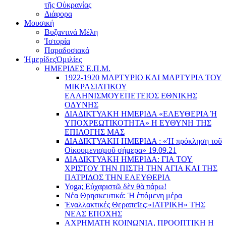
τῆς Οὐκρανίας
Διάφορα
Μουσική
Βυζαντινά Μέλη
Ἰστορία
Παραδοσιακά
Ἡμερίδες
Ὁμιλίες
ΗΜΕΡΙΔΕΣ Ε.Π.Μ.
1922-1920 ΜΑΡΤΥΡΙΟ ΚΑI ΜΑΡΤΥΡIΑ ΤΟΥ
ΜΙΚΡΑΣΙΑΤΙΚΟΥ
EΛΛΗΝΙΣΜΟΥEΠEΤΕΙΟΣ EΘΝΙΚHΣ
O∆YΝΗΣ
ΔΙΑΔΙΚΤΥΑΚΗ ΗΜΕΡΙΔΑ «EΛΕΥΘΕΡΙΑ Ή
YΠΟΧΡΕΩΤΙΚΟΤΗΤΑ» Η ΕΥΘΥΝΗ ΤΗΣ
EΠΙΛΟΓΗΣ ΜΑΣ
ΔΙΑΔΙΚΤΥΑΚΗ ΗΜΕΡΙΔΑ : «Ἡ πρόκληση τοῦ
Οἰκουμενισμοῦ σήμερα» 19.09.21
ΔΙΑΔΙΚΤΥΑΚΗ ΗΜΕΡΙΔΑ: ΓΙΑ ΤΟΥ
ΧΡΙΣΤΟΥ ΤΗΝ ΠΙΣΤΗ ΤΗΝ ΑΓΙΑ ΚΑΙ ΤΗΣ
ΠΑΤΡΙΔΟΣ ΤΗΝ ΕΛΕΥΘΕΡΙΑ
Yoga; Εὐχαριστῶ δὲν θὰ πάρω!
Νέα Θρησκευτικά: Ἡ ἑπόμενη μέρα
Ἐναλλακτικές Θεραπεῖες:
«ΙΑΤΡΙΚΗ» ΤΗΣ
ΝΕΑΣ ΕΠΟΧΗΣ
ΑΧΡΗΜΑΤΗ ΚΟΙΝΩΝΙΑ, ΠΡΟΟΠΤΙΚΗ Η