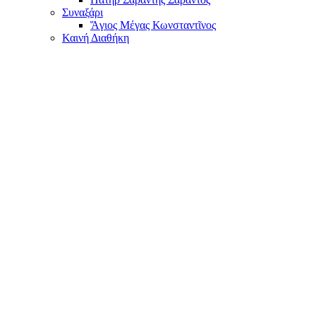
Συναξάρι
Ἅγιος Μέγας Κωνσταντῖνος
Καινή Διαθήκη