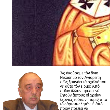
Ἂς ἀκούσομε τὸν ἅγιο
Νικόδημο τὸν Ἁγιορείτη
πῶς ξεκινάει τὰ σχόλιά του
γι᾽ αὐτὸ τὸν εἱρμό: Ἀπὸ
ποῖον ἄλλον πρέπει νὰ
ζητοῦν ἄρτους οἱ χρείαν
ἔχοντες τούτων, πάρεξ ἀπὸ
τὸν ἀρτοπωλητήν; ἢ ἀπὸ
ποῖον πρέπει νὰ