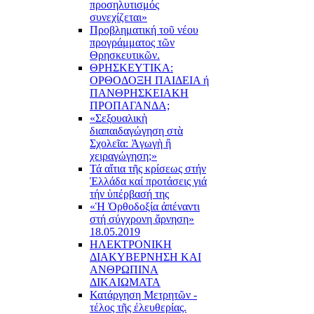
προσηλυτισμός
συνεχίζεται»
Προβληματική τοῦ νέου
προγράμματος τῶν
Θρησκευτικῶν.
ΘΡΗΣΚΕΥΤΙΚΑ:
ΟΡΘΟΔΟΞΗ ΠΑΙΔΕΙΑ ή
ΠΑΝΘΡΗΣΚΕΙΑΚΗ
ΠΡΟΠΑΓΑΝΔΑ;
«Σεξουαλικὴ
διαπαιδαγώγηση στὰ
Σχολεῖα: Ἀγωγὴ ἢ
χειραγώγηση;»
Τά αἴτια τῆς κρίσεως στήν
Ἑλλάδα καί προτάσεις γιά
τήν ὑπέρβασή της
«Ἡ Ὀρθοδοξία ἀπέναντι
στή σύγχρονη ἄρνηση»
18.05.2019
ΗΛΕΚΤΡΟΝΙΚΗ
ΔΙΑΚΥΒΕΡΝΗΣΗ ΚΑΙ
ΑΝΘΡΩΠΙΝΑ
ΔΙΚΑΙΩΜΑΤΑ
Κατάργηση Μετρητῶν -
τέλος τῆς ἐλευθερίας.