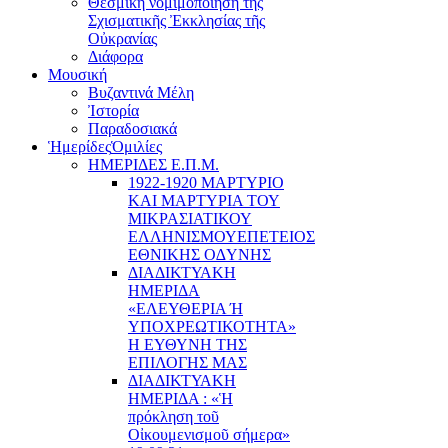
Θεσμική νομιμοποίηση τῆς
Σχισματικῆς Ἐκκλησίας τῆς
Οὐκρανίας
Διάφορα
Μουσική
Βυζαντινά Μέλη
Ἰστορία
Παραδοσιακά
Ἡμερίδες
Ὁμιλίες
ΗΜΕΡΙΔΕΣ Ε.Π.Μ.
1922-1920 ΜΑΡΤΥΡΙΟ
ΚΑI ΜΑΡΤΥΡIΑ ΤΟΥ
ΜΙΚΡΑΣΙΑΤΙΚΟΥ
EΛΛΗΝΙΣΜΟΥEΠEΤΕΙΟΣ
EΘΝΙΚHΣ O∆YΝΗΣ
ΔΙΑΔΙΚΤΥΑΚΗ
ΗΜΕΡΙΔΑ
«EΛΕΥΘΕΡΙΑ Ή
YΠΟΧΡΕΩΤΙΚΟΤΗΤΑ»
Η ΕΥΘΥΝΗ ΤΗΣ
EΠΙΛΟΓΗΣ ΜΑΣ
ΔΙΑΔΙΚΤΥΑΚΗ
ΗΜΕΡΙΔΑ : «Ἡ
πρόκληση τοῦ
Οἰκουμενισμοῦ σήμερα»