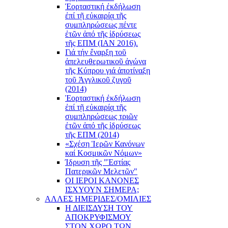
Ἑορταστική ἐκδήλωση
ἐπί τῇ εὐκαιρίᾳ τῆς
συμπληρώσεως πέντε
ἐτῶν ἀπό τῆς ἱδρύσεως
τῆς ΕΠΜ (ΙΑΝ 2016).
Γιά τήν ἔναρξη τοῦ
ἀπελευθερωτικοῦ ἀγώνα
τῆς Κύπρου γιά ἀποτίναξη
τοῦ Ἀγγλικοῦ ζυγοῦ
(2014)
Ἑορταστική ἐκδήλωση
ἐπί τῇ εὐκαιρίᾳ τῆς
συμπληρώσεως τριῶν
ἐτῶν ἀπό τῆς ἱδρύσεως
τῆς ΕΠΜ (2014)
«Σχέση Ἱερῶν Κανόνων
καί Κοσμικῶν Νόμων»
Ίδρυση τῆς "Ἑστίας
Πατερικῶν Μελετῶν"
ΟΙ ΙΕΡΟΙ ΚΑΝΟΝΕΣ
ΙΣΧΥΟΥΝ ΣΗΜΕΡΑ;
ΑΛΛΕΣ ΗΜΕΡΙΔΕΣ/ΟΜΙΛΙΕΣ
Η ΔΙΕΙΣΔΥΣΗ ΤΟΥ
ΑΠΟΚΡΥΦΙΣΜΟΥ
ΣΤΟΝ ΧΩΡΟ ΤΩΝ