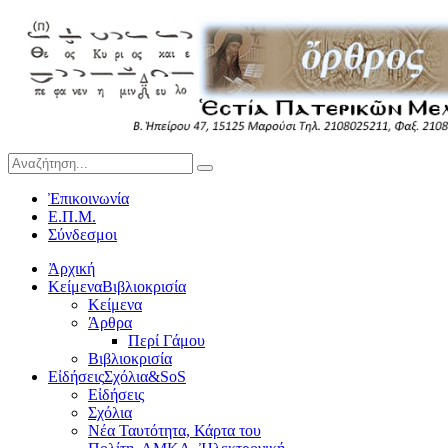
Ἐπικοινωνία
Ε.Π.Μ.
Σύνδεσμοι
Ἀρχική
Κείμενα
Βιβλιοκρισία
Κείμενα
Άρθρα
Περί Γάμου
Βιβλιοκρισία
Εἰδήσεις
Σχόλια&SoS
Εἰδήσεις
Σχόλια
Νέα Ταυτότητα, Κάρτα του