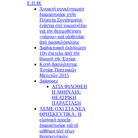
Ε.Π.Μ.
Ἀνοικτή συγκέντρωση
διαμαρτυρίας στήν
Πλατεία Συντάγματος
ἐνάντια στό νομοσχέδιο
γιά τήν θεσμοθέτηση
«γάμου» καί υἱοθεσίας
ἀπό ὁμοφυλόφιλους
Διαδικτυακή ἐκδήλωση
10ῃ ἐπετείῳ ἀπό τήν
ἵδρυσή τῆς Ἑστίας
Κοπή βασιλόπιττας
Ἑστίας Πατερικῶν
Μελετῶν 2015
Διάφορες
ΑΓΙΑ ΦΙΛΟΘΕΗ
Η ΑΘΗΝΑΙΑ:
ΘΕΑΤΡΙΚΗ
ΠΑΡΑΣΤΑΣΗ
ΛΕΜΕ ΟΧΙ ΣΤΑ ΝΕΑ
ΘΡΗΣΚΕΥΤΙΚΑ: Ἡ
εἰρηνική πορεία
διαμαρτυρίας γιά τό
μάθημα τῶν νέων
θρησκευτικῶν.