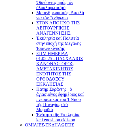
Ὁδεύοντας πρός τόν
ὁλοκληρωτισμό
Μετανθρωπισμός: Ἀπειλή
για τὸν Ἂνθρωπο
ΣΤΟΝ ΑΠΟΗΧΟ ΤΗΣ
ΛΕΙΤΟΥΡΓΙΚΗΣ
ΑΝΑΓΕΝΝΗΣΗΣ
Ἐκκλησία καί Πολιτεία
στήν ἐποχή τῆς Μεγάλης
Ἐπανεκκίνησης
ΕΠΜ ΗΜΕΡΙΔΑ
01.02.25 - ΠΑΣΧΑΛΙΟΣ
ΚΑΝΟΝΑΣ: ΟΡΟΣ
ΑΜΕΤΑΚΙΝΗΤΟΣ
ΕΝΌΤΗΤΟΣ ΤΗΣ
ΟΡΘΟΔΟΞΟΥ
ΕΚΚΛΗΣΊΑΣ
Πατήρ Σαράντης , ὁ
ἁγιασμένος ἐφημέριος καί
πνευματικός τοῦ Ἱ.Ναοῦ
τῆς Παναγίας στό
Μαροῦσι
Ἑνότητα τῆς Ἐκκλησίας
ke i enosi ton eklision
ΟΜΙΛΙΕΣ-ΕΚΔΗΛΩΣΕΙΣ