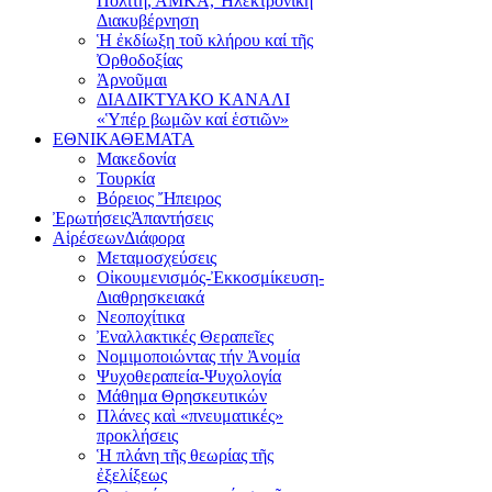
Πολίτη, ΑΜΚΑ, Ἠλεκτρονική
Διακυβέρνηση
Ἡ ἐκδίωξη τοῦ κλήρου καί τῆς
Ὀρθοδοξίας
Ἀρνοῦμαι
ΔΙΑΔΙΚΤΥΑΚΟ ΚΑΝΑΛΙ
«Ὑπέρ βωμῶν καί ἑστιῶν»
ΕΘΝΙΚΑ
ΘΕΜΑΤΑ
Μακεδονία
Τουρκία
Βόρειος Ἤπειρος
Ἐρωτήσεις
Ἀπαντήσεις
Αἱρέσεων
Διάφορα
Μεταμοσχεύσεις
Οἰκουμενισμός-Ἐκκοσμίκευση-
Διαθρησκειακά
Νεοποχίτικα
Ἐναλλακτικές Θεραπεῖες
Νομιμοποιώντας τήν Ἀνομία
Ψυχοθεραπεία-Ψυχολογία
Μάθημα Θρησκευτικών
Πλάνες καὶ «πνευματικές»
προκλήσεις
Ἡ πλάνη τῆς θεωρίας τῆς
ἐξελίξεως