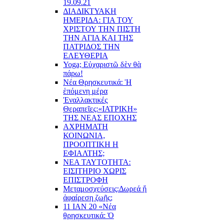
19.09.21
ΔΙΑΔΙΚΤΥΑΚΗ
ΗΜΕΡΙΔΑ: ΓΙΑ ΤΟΥ
ΧΡΙΣΤΟΥ ΤΗΝ ΠΙΣΤΗ
ΤΗΝ ΑΓΙΑ ΚΑΙ ΤΗΣ
ΠΑΤΡΙΔΟΣ ΤΗΝ
ΕΛΕΥΘΕΡΙΑ
Yoga; Εὐχαριστῶ δὲν θὰ
πάρω!
Νέα Θρησκευτικά: Ἡ
ἑπόμενη μέρα
Ἐναλλακτικές
Θεραπεῖες:
«ΙΑΤΡΙΚΗ»
ΤΗΣ ΝΕΑΣ ΕΠΟΧΗΣ
ΑΧΡΗΜΑΤΗ
ΚΟΙΝΩΝΙΑ,
ΠΡΟΟΠΤΙΚΗ Η
ΕΦΙΑΛΤΗΣ;
ΝΕΑ ΤΑΥΤΟΤΗΤΑ:
ΕΙΣΙΤΗΡΙΟ ΧΩΡΙΣ
ΕΠΙΣΤΡΟΦΗ
Μεταμοσχεύσεις:
Δωρεά ἤ
ἀφαίρεση ζωῆς;
11 ΙΑΝ 20 «Νέα
θρησκευτικά: Ὁ