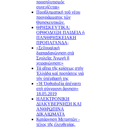
προσηλυτισμός
συνεχίζεται»
Προβληματική τοῦ νέου
προγράμματος τῶν
Θρησκευτικῶν.
ΘΡΗΣΚΕΥΤΙΚΑ:
ΟΡΘΟΔΟΞΗ ΠΑΙΔΕΙΑ ή
ΠΑΝΘΡΗΣΚΕΙΑΚΗ
ΠΡΟΠΑΓΑΝΔΑ;
«Σεξουαλικὴ
διαπαιδαγώγηση στὰ
Σχολεῖα: Ἀγωγὴ ἢ
χειραγώγηση;»
Τά αἴτια τῆς κρίσεως στήν
Ἑλλάδα καί προτάσεις γιά
τήν ὑπέρβασή της
«Ἡ Ὀρθοδοξία ἀπέναντι
στή σύγχρονη ἄρνηση»
18.05.2019
ΗΛΕΚΤΡΟΝΙΚΗ
ΔΙΑΚΥΒΕΡΝΗΣΗ ΚΑΙ
ΑΝΘΡΩΠΙΝΑ
ΔΙΚΑΙΩΜΑΤΑ
Κατάργηση Μετρητῶν -
τέλος τῆς ἐλευθερίας.