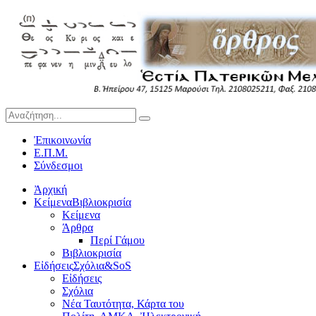
Ἐπικοινωνία
Ε.Π.Μ.
Σύνδεσμοι
Ἀρχική
Κείμενα
Βιβλιοκρισία
Κείμενα
Άρθρα
Περί Γάμου
Βιβλιοκρισία
Εἰδήσεις
Σχόλια&SoS
Εἰδήσεις
Σχόλια
Νέα Ταυτότητα, Κάρτα του