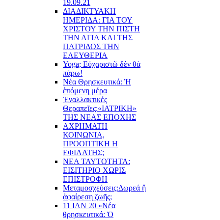
19.09.21
ΔΙΑΔΙΚΤΥΑΚΗ
ΗΜΕΡΙΔΑ: ΓΙΑ ΤΟΥ
ΧΡΙΣΤΟΥ ΤΗΝ ΠΙΣΤΗ
ΤΗΝ ΑΓΙΑ ΚΑΙ ΤΗΣ
ΠΑΤΡΙΔΟΣ ΤΗΝ
ΕΛΕΥΘΕΡΙΑ
Yoga; Εὐχαριστῶ δὲν θὰ
πάρω!
Νέα Θρησκευτικά: Ἡ
ἑπόμενη μέρα
Ἐναλλακτικές
Θεραπεῖες:
«ΙΑΤΡΙΚΗ»
ΤΗΣ ΝΕΑΣ ΕΠΟΧΗΣ
ΑΧΡΗΜΑΤΗ
ΚΟΙΝΩΝΙΑ,
ΠΡΟΟΠΤΙΚΗ Η
ΕΦΙΑΛΤΗΣ;
ΝΕΑ ΤΑΥΤΟΤΗΤΑ:
ΕΙΣΙΤΗΡΙΟ ΧΩΡΙΣ
ΕΠΙΣΤΡΟΦΗ
Μεταμοσχεύσεις:
Δωρεά ἤ
ἀφαίρεση ζωῆς;
11 ΙΑΝ 20 «Νέα
θρησκευτικά: Ὁ