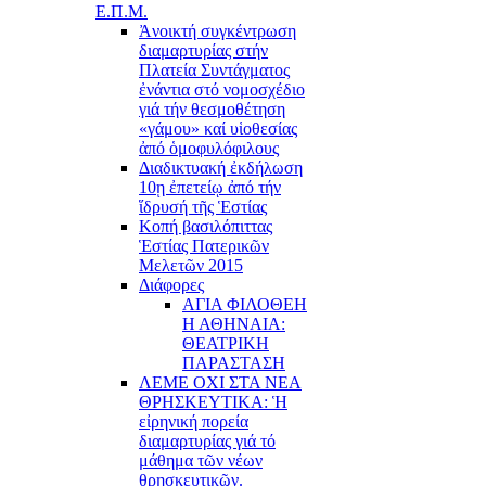
Ε.Π.Μ.
Ἀνοικτή συγκέντρωση
διαμαρτυρίας στήν
Πλατεία Συντάγματος
ἐνάντια στό νομοσχέδιο
γιά τήν θεσμοθέτηση
«γάμου» καί υἱοθεσίας
ἀπό ὁμοφυλόφιλους
Διαδικτυακή ἐκδήλωση
10ῃ ἐπετείῳ ἀπό τήν
ἵδρυσή τῆς Ἑστίας
Κοπή βασιλόπιττας
Ἑστίας Πατερικῶν
Μελετῶν 2015
Διάφορες
ΑΓΙΑ ΦΙΛΟΘΕΗ
Η ΑΘΗΝΑΙΑ:
ΘΕΑΤΡΙΚΗ
ΠΑΡΑΣΤΑΣΗ
ΛΕΜΕ ΟΧΙ ΣΤΑ ΝΕΑ
ΘΡΗΣΚΕΥΤΙΚΑ: Ἡ
εἰρηνική πορεία
διαμαρτυρίας γιά τό
μάθημα τῶν νέων
θρησκευτικῶν.