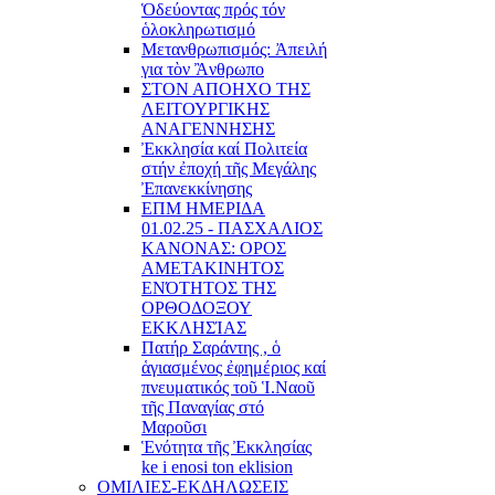
Ὁδεύοντας πρός τόν
ὁλοκληρωτισμό
Μετανθρωπισμός: Ἀπειλή
για τὸν Ἂνθρωπο
ΣΤΟΝ ΑΠΟΗΧΟ ΤΗΣ
ΛΕΙΤΟΥΡΓΙΚΗΣ
ΑΝΑΓΕΝΝΗΣΗΣ
Ἐκκλησία καί Πολιτεία
στήν ἐποχή τῆς Μεγάλης
Ἐπανεκκίνησης
ΕΠΜ ΗΜΕΡΙΔΑ
01.02.25 - ΠΑΣΧΑΛΙΟΣ
ΚΑΝΟΝΑΣ: ΟΡΟΣ
ΑΜΕΤΑΚΙΝΗΤΟΣ
ΕΝΌΤΗΤΟΣ ΤΗΣ
ΟΡΘΟΔΟΞΟΥ
ΕΚΚΛΗΣΊΑΣ
Πατήρ Σαράντης , ὁ
ἁγιασμένος ἐφημέριος καί
πνευματικός τοῦ Ἱ.Ναοῦ
τῆς Παναγίας στό
Μαροῦσι
Ἑνότητα τῆς Ἐκκλησίας
ke i enosi ton eklision
ΟΜΙΛΙΕΣ-ΕΚΔΗΛΩΣΕΙΣ