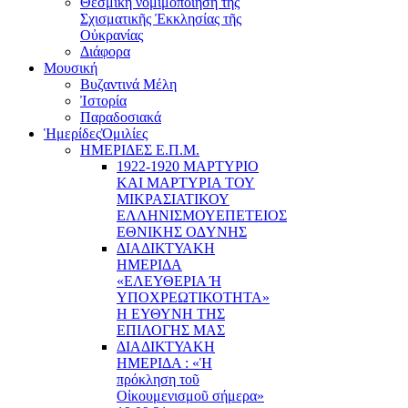
Θεσμική νομιμοποίηση τῆς
Σχισματικῆς Ἐκκλησίας τῆς
Οὐκρανίας
Διάφορα
Μουσική
Βυζαντινά Μέλη
Ἰστορία
Παραδοσιακά
Ἡμερίδες
Ὁμιλίες
ΗΜΕΡΙΔΕΣ Ε.Π.Μ.
1922-1920 ΜΑΡΤΥΡΙΟ
ΚΑI ΜΑΡΤΥΡIΑ ΤΟΥ
ΜΙΚΡΑΣΙΑΤΙΚΟΥ
EΛΛΗΝΙΣΜΟΥEΠEΤΕΙΟΣ
EΘΝΙΚHΣ O∆YΝΗΣ
ΔΙΑΔΙΚΤΥΑΚΗ
ΗΜΕΡΙΔΑ
«EΛΕΥΘΕΡΙΑ Ή
YΠΟΧΡΕΩΤΙΚΟΤΗΤΑ»
Η ΕΥΘΥΝΗ ΤΗΣ
EΠΙΛΟΓΗΣ ΜΑΣ
ΔΙΑΔΙΚΤΥΑΚΗ
ΗΜΕΡΙΔΑ : «Ἡ
πρόκληση τοῦ
Οἰκουμενισμοῦ σήμερα»