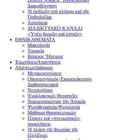
Πολίτη, ΑΜΚΑ, Ἠλεκτρονική
Διακυβέρνηση
Ἡ ἐκδίωξη τοῦ κλήρου καί τῆς
Ὀρθοδοξίας
Ἀρνοῦμαι
ΔΙΑΔΙΚΤΥΑΚΟ ΚΑΝΑΛΙ
«Ὑπέρ βωμῶν καί ἑστιῶν»
ΕΘΝΙΚΑ
ΘΕΜΑΤΑ
Μακεδονία
Τουρκία
Βόρειος Ἤπειρος
Ἐρωτήσεις
Ἀπαντήσεις
Αἱρέσεων
Διάφορα
Μεταμοσχεύσεις
Οἰκουμενισμός-Ἐκκοσμίκευση-
Διαθρησκειακά
Νεοποχίτικα
Ἐναλλακτικές Θεραπεῖες
Νομιμοποιώντας τήν Ἀνομία
Ψυχοθεραπεία-Ψυχολογία
Μάθημα Θρησκευτικών
Πλάνες καὶ «πνευματικές»
προκλήσεις
Ἡ πλάνη τῆς θεωρίας τῆς
ἐξελίξεως