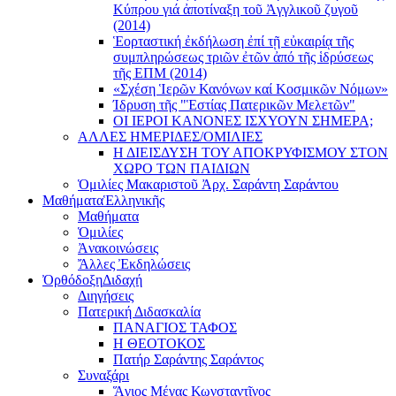
Κύπρου γιά ἀποτίναξη τοῦ Ἀγγλικοῦ ζυγοῦ
(2014)
Ἑορταστική ἐκδήλωση ἐπί τῇ εὐκαιρίᾳ τῆς
συμπληρώσεως τριῶν ἐτῶν ἀπό τῆς ἱδρύσεως
τῆς ΕΠΜ (2014)
«Σχέση Ἱερῶν Κανόνων καί Κοσμικῶν Νόμων»
Ίδρυση τῆς "Ἑστίας Πατερικῶν Μελετῶν"
ΟΙ ΙΕΡΟΙ ΚΑΝΟΝΕΣ ΙΣΧΥΟΥΝ ΣΗΜΕΡΑ;
ΑΛΛΕΣ ΗΜΕΡΙΔΕΣ/ΟΜΙΛΙΕΣ
Η ΔΙΕΙΣΔΥΣΗ ΤΟΥ ΑΠΟΚΡΥΦΙΣΜΟΥ ΣΤΟΝ
ΧΩΡΟ ΤΩΝ ΠΑΙΔΙΩΝ
Ὁμιλίες Μακαριστοῦ Ἀρχ. Σαράντη Σαράντου
Μαθήματα
Ἑλληνικῆς
Μαθήματα
Ὁμιλίες
Ἀνακοινώσεις
Ἄλλες Ἐκδηλώσεις
Ὀρθόδοξη
Διδαχή
Διηγήσεις
Πατερική Διδασκαλία
ΠΑΝΑΓΙΟΣ ΤΑΦΟΣ
Η ΘΕΟΤΟΚΟΣ
Πατήρ Σαράντης Σαράντος
Συναξάρι
Ἅγιος Μέγας Κωνσταντῖνος