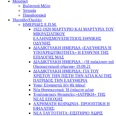
Μουσική
Βυζαντινά Μέλη
Ἰστορία
Παραδοσιακά
Ἡμερίδες
Ὁμιλίες
ΗΜΕΡΙΔΕΣ Ε.Π.Μ.
1922-1920 ΜΑΡΤΥΡΙΟ ΚΑI ΜΑΡΤΥΡIΑ ΤΟΥ
ΜΙΚΡΑΣΙΑΤΙΚΟΥ
EΛΛΗΝΙΣΜΟΥEΠEΤΕΙΟΣ EΘΝΙΚHΣ
O∆YΝΗΣ
ΔΙΑΔΙΚΤΥΑΚΗ ΗΜΕΡΙΔΑ «EΛΕΥΘΕΡΙΑ Ή
YΠΟΧΡΕΩΤΙΚΟΤΗΤΑ» Η ΕΥΘΥΝΗ ΤΗΣ
EΠΙΛΟΓΗΣ ΜΑΣ
ΔΙΑΔΙΚΤΥΑΚΗ ΗΜΕΡΙΔΑ : «Ἡ πρόκληση τοῦ
Οἰκουμενισμοῦ σήμερα» 19.09.21
ΔΙΑΔΙΚΤΥΑΚΗ ΗΜΕΡΙΔΑ: ΓΙΑ ΤΟΥ
ΧΡΙΣΤΟΥ ΤΗΝ ΠΙΣΤΗ ΤΗΝ ΑΓΙΑ ΚΑΙ ΤΗΣ
ΠΑΤΡΙΔΟΣ ΤΗΝ ΕΛΕΥΘΕΡΙΑ
Yoga; Εὐχαριστῶ δὲν θὰ πάρω!
Νέα Θρησκευτικά: Ἡ ἑπόμενη μέρα
Ἐναλλακτικές Θεραπεῖες:
«ΙΑΤΡΙΚΗ» ΤΗΣ
ΝΕΑΣ ΕΠΟΧΗΣ
ΑΧΡΗΜΑΤΗ ΚΟΙΝΩΝΙΑ, ΠΡΟΟΠΤΙΚΗ Η
ΕΦΙΑΛΤΗΣ;
ΝΕΑ ΤΑΥΤΟΤΗΤΑ: ΕΙΣΙΤΗΡΙΟ ΧΩΡΙΣ