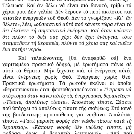
Τέλειωσε. Καί ἄν θέλω νά εἶναι πιό δυνατό, τρίβω τά
χέρια μου. Δέν γελάω. Δέν ξέρουν τό περί ἀκτίστου καί
κτιστῶν ἐνεργειῶν τοῦ Θεοῦ. Δέν τό γνωρίζουν. «
Κι᾿
ἄν
θέλετε
», λέει, «
οὐσιαστικά αὐτό πού κάνετε τώρα εἶναι τό
ὅτι ἑλκύετε τή συμπαντική ἐνέργεια. Καί ὅταν νιώσετε
ὅτι πλέον τό δεξί σας χέρι δέν ἔχει ἐνέργεια, τότε
σταματῆστε τή θεραπεία, πλύντε τά χέρια σας καί πιεῖτε
ἕνα ποτήρι νερό
».
Καί τελειώνοντας, [θά ἀναφερθῶ σέ] ἕνα
χαριτωμένο πρακτικό ὁδηγό, μέ ἐρωτήματα πάνω σέ
αὐτά τά θέματα. Μήν ξεχνᾶτε πιά, οἱ ἐνέργειες αὐτές
εἶναι ἐνέργειες χωρίς Θεό. Ἐνέργειες χωρίς Θεό.
Πρακτικά ἐρωτήματα. Τά ρωτοῦν ἐκεῖνοι οἱ ὁποῖοι
«θεραπεύονται» ἔτσι, ψευτοθεραπεύονται: «
-Τί πρέπει νά
σκέφτομαι ὅταν κάνω αὐτές τίς ἐνεργειακές θεραπεῖες;
».
«
-Τίποτε, ἀπολύτως τίποτε
». Ἀπολύτως τίποτε. Ξέρετε
ποῦ ὑπάρχει τό ἀπολύτως τίποτε τῆς σκέψεως; Στό κενό
τῆς βουδιστικῆς προσπάθειας γιά νιρβάνα. Ἀπολύτως
τίποτε. «
-Γιατί μερικές φορές δέν νιώθω τίποτε κατά τή
θεραπεία;
». «
Κάποιες φορές δέν νιώθεις τίποτε, μή
φοβᾶσαι ὅμως, ἡ θεραπεία λειτουργεῖ
». «
-Ἀπό ποῦ