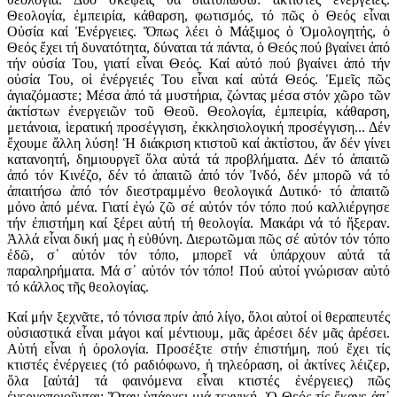
Θεολογία, ἐμπειρία, κάθαρση, φωτισμός, τό πῶς ὁ Θεός εἶναι
Οὐσία καί Ἐνέργειες. Ὅπως λέει ὁ Μάξιμος ὁ Ὁμολογητής, ὁ
Θεός ἔχει τή δυνατότητα, δύναται τά πάντα, ὁ Θεός πού βγαίνει ἀπό
τήν οὐσία Του, γιατί εἶναι Θεός. Καί αὐτό πού βγαίνει ἀπό τήν
οὐσία Του, οἱ ἐνέργειές Του εἶναι καί αὐτά Θεός. Ἐμεῖς πῶς
ἁγιαζόμαστε; Μέσα ἀπό τά μυστήρια, ζώντας μέσα στόν χῶρο τῶν
ἀκτίστων ἐνεργειῶν τοῦ Θεοῦ. Θεολογία, ἐμπειρία, κάθαρση,
μετάνοια, ἱερατική προσέγγιση, ἐκκλησιολογική προσέγγιση... Δέν
ἔχουμε ἄλλη λύση! Ἡ διάκριση κτιστοῦ καί ἀκτίστου, ἄν δέν γίνει
κατανοητή, δημιουργεῖ ὅλα αὐτά τά προβλήματα. Δέν τό ἀπαιτῶ
ἀπό τόν Κινέζο, δέν τό ἀπαιτῶ ἀπό τόν Ἰνδό, δέν μπορῶ νά τό
ἀπαιτήσω ἀπό τόν διεστραμμένο θεολογικά Δυτικό· τό ἀπαιτῶ
μόνο ἀπό μένα. Γιατί ἐγώ ζῶ σέ αὐτόν τόν τόπο πού καλλιέργησε
τήν ἐπιστήμη καί ξέρει αὐτή τή θεολογία. Μακάρι νά τό ἤξεραν.
Ἀλλά εἶναι δική μας ἡ εὐθύνη. Διερωτῶμαι πῶς σέ αὐτόν τόν τόπο
ἐδῶ, σ᾽ αὐτόν τόν τόπο, μπορεῖ νά ὑπάρχουν αὐτά τά
παραληρήματα. Μά σ᾽ αὐτόν τόν τόπο! Πού αὐτοί γνώρισαν αὐτό
τό κάλλος τῆς θεολογίας.
Καί μήν ξεχνᾶτε, τό τόνισα πρίν ἀπό λίγο, ὅλοι αὐτοί οἱ θεραπευτές
οὐσιαστικά εἶναι μάγοι καί μέντιουμ, μᾶς ἀρέσει δέν μᾶς ἀρέσει.
Αὐτή εἶναι ἡ ὁρολογία. Προσέξτε στήν ἐπιστήμη, πού ἔχει τίς
κτιστές ἐνέργειες (τό ραδιόφωνο, ἡ τηλεόραση, οἱ ἀκτίνες λέιζερ,
ὅλα [αὐτά] τά φαινόμενα εἶναι κτιστές ἐνέργειες) πῶς
ἐνεργοποιοῦνται; Ὅταν ὑπάρχει μιά τεχνική. Ὁ Θεός τίς ἔκανε ἀπ᾽