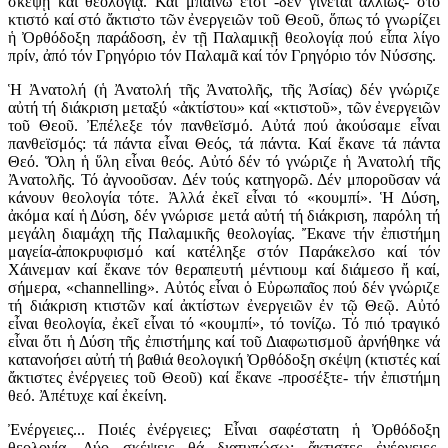
σκέψῃ καί θεολογίᾳ. Καί μπαίνω ἔτσι -δέν γίνεται ἀλλιῶς- στό
κτιστό καί στό ἄκτιστο τῶν ἐνεργειῶν τοῦ Θεοῦ, ὅπως τό γνωρίζει
ἡ Ὀρθόδοξη παράδοση, ἐν τῇ Παλαμικῇ θεολογίᾳ πού εἶπα λίγο
πρίν, ἀπό τόν Γρηγόριο τόν Παλαμᾶ καί τόν Γρηγόριο τόν Νύσσης.
Ἡ Ἀνατολή (ἡ Ἀνατολή τῆς Ἀνατολῆς, τῆς Ἀσίας) δέν γνώριζε
αὐτή τή διάκριση μεταξύ «ἀκτίστου» καί «κτιστοῦ», τῶν ἐνεργειῶν
τοῦ Θεοῦ. Ἐπέλεξε τόν πανθεϊσμό. Αὐτά πού ἀκούσαμε εἶναι
πανθεϊσμός: τά πάντα εἶναι Θεός, τά πάντα. Καί ἔκανε τά πάντα
Θεό. Ὅλη ἡ ὕλη εἶναι θεός. Αὐτό δέν τό γνώριζε ἡ Ἀνατολή τῆς
Ἀνατολῆς. Τό ἀγνοοῦσαν. Δέν τούς κατηγορῶ. Δέν μποροῦσαν νά
κάνουν θεολογία τότε. Ἀλλά ἐκεῖ εἶναι τό «κουμπί». Ἡ Δύση,
ἀκόμα καί ἡ Δύση, δέν γνώρισε μετά αὐτή τή διάκριση, παρόλη τή
μεγάλη διαμάχη τῆς Παλαμικῆς θεολογίας. Ἔκανε τήν ἐπιστήμη
μαγεία-ἀποκρυφισμό καί κατέληξε στόν Παράκελσο καί τόν
Χάινεμαν καί ἔκανε τόν θεραπευτή μέντιουμ καί διάμεσο ἤ καί,
σήμερα, «channelling». Αὐτός εἶναι ὁ Εὐρωπαῖος πού δέν γνώριζε
τή διάκριση κτιστῶν καί ἀκτίστων ἐνεργειῶν ἐν τῷ Θεῷ. Αὐτό
εἶναι θεολογία, ἐκεῖ εἶναι τό «κουμπί», τό τονίζω. Τό πιό τραγικό
εἶναι ὅτι ἡ Δύση τῆς ἐπιστήμης καί τοῦ Διαφωτισμοῦ ἀρνήθηκε νά
κατανοήσει αὐτή τή βαθιά θεολογική Ὀρθόδοξη σκέψη (κτιστές καί
ἄκτιστες ἐνέργειες τοῦ Θεοῦ) καί ἔκανε -προσέξτε- τήν ἐπιστήμη
θεό. Ἀπέτυχε καί ἐκείνη.
Ἐνέργειες... Ποιές ἐνέργειες; Εἶναι σαφέστατη ἡ Ὀρθόδοξη
θεολογία. Δύο σκέψεις θά διατυπώσω: ἄκτιστες ἐνέργειες.