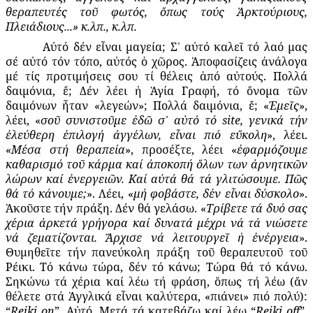
θεραπευτές τοῦ φωτός, ὅπως τούς Ἀρκτούριους,
Πλειάδιους...» κ.λπ., κ.λπ.
Αὐτό δέν εἶναι μαγεία; Σ᾽ αὐτό καλεῖ τό λαό μας
σέ αὐτό τόν τόπο, αὐτός ὁ χῶρος. Ἀποφασίζεις ἀνάλογα
μέ τίς προτιμήσεις σου τί θέλεις ἀπό αὐτούς. Πολλά
δαιμόνια, ἔ; Δέν λέει ἡ Ἁγία Γραφή, τό ὄνομα τῶν
δαιμόνων ἦταν «λεγεών»; Πολλά δαιμόνια, ἔ; «
Ἐμεῖς
»,
λέει, «
σοῦ συνιστοῦμε ἐδῶ σ᾽ αὐτό τό site, γενικά τήν
ἐλεύθερη ἐπιλογή ἀγγέλων, εἶναι πιό εὔκολη
», λέει.
«
Μέσα στή θεραπεία
», προσέξτε, λέει «
ἐφαρμόζουμε
καθαρισμό τοῦ κάρμα καί ἀποκοπή ὅλων των ἀρνητικῶν
λώρων καί ἐνεργειῶν. Καί αὐτά θά τά γλιτώσουμε. Πῶς
θά τό κάνουμε;
». Λέει, «
μή φοβάστε, δέν εἶναι δύσκολο
».
Ἀκοῦστε τήν πράξη. Δέν θά γελάσω. «
Τρίβετε τά δυό σας
χέρια ἀρκετά γρήγορα καί δυνατά μέχρι νά τά νιώσετε
νά ζεματίζονται. Ἄρχισε νά λειτουργεῖ ἡ ἐνέργεια
».
Θυμηθεῖτε τήν πανεύκολη πράξη τοῦ θεραπευτοῦ τοῦ
Ρέικι. Τό κάνω τώρα, δέν τό κάνω; Τώρα θά τό κάνω.
Σηκώνω τά χέρια καί λέω τή φράση, ὅπως τή λέω (ἄν
θέλετε στά Ἀγγλικά εἶναι καλύτερα, «πιάνει» πιό πολύ):
“
Reiki on
”. Αὐτό. Μετά τά κατεβάζω καί λέω “
Reiki off
”.