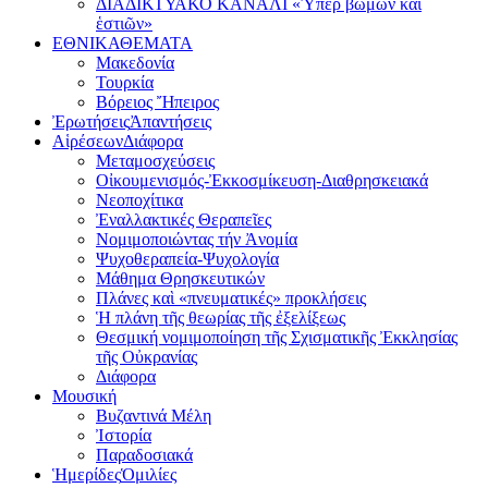
ΔΙΑΔΙΚΤΥΑΚΟ ΚΑΝΑΛΙ «Ὑπέρ βωμῶν καί
ἑστιῶν»
ΕΘΝΙΚΑ
ΘΕΜΑΤΑ
Μακεδονία
Τουρκία
Βόρειος Ἤπειρος
Ἐρωτήσεις
Ἀπαντήσεις
Αἱρέσεων
Διάφορα
Μεταμοσχεύσεις
Οἰκουμενισμός-Ἐκκοσμίκευση-Διαθρησκειακά
Νεοποχίτικα
Ἐναλλακτικές Θεραπεῖες
Νομιμοποιώντας τήν Ἀνομία
Ψυχοθεραπεία-Ψυχολογία
Μάθημα Θρησκευτικών
Πλάνες καὶ «πνευματικές» προκλήσεις
Ἡ πλάνη τῆς θεωρίας τῆς ἐξελίξεως
Θεσμική νομιμοποίηση τῆς Σχισματικῆς Ἐκκλησίας
τῆς Οὐκρανίας
Διάφορα
Μουσική
Βυζαντινά Μέλη
Ἰστορία
Παραδοσιακά
Ἡμερίδες
Ὁμιλίες