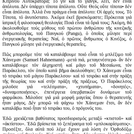
Κίτρινου Αὐτοκράτορα; Τό γίν καί τό γιάνγκ, λέει, δέν εἶναι
ἀπόλυτα. Δέν ὑπάρχει τίποτα ἀπόλυτο. Οὔτε Θεός οὔτε τίποτα• δέν
εἶναι ἀπόλυτα. Ἀλλά ἕνα πράγμα εἶναι ἀπόλυτο: Οἱ ἀρχές τους. Τό
Τίποτα, τό ἀνυπόστατο. Ἀκόμα ἐκεῖ βρισκόμαστε; Πρόκειται γιά
ἰατρική ἤ φιλοσοφική θεολογία; Ποιά εἶναι τά ὅριά τους; Ἀκόμη, θά
ἀκολουθοῦμε τούς μύθους τοῦ πρώτου ἀνθρώπου τῆς κινεζικῆς
ἀνθρωπολογίας, τοῦ Πανγκού (Pangu), ὁ ὁποῖος μίλησε περί
ἐνεργειακῆς θεραπείας; Ναί, ὁ πρῶτος ἄνθρωπος ὁ Κινέζος, ὁ
Πανγκού μίλησε γιά ἐνεργειακές θεραπεῖες.
Πῶς μποροῦμε τότε νά καταλάβουμε ποιό εἶναι τό μπλέξιμο τοῦ
Χάινεμαν (Samuel Hahnemann) -μετά πιά, μεταγενέστερα- ἄν δέν
καταλάβουμε τόν ἀλχημιστή καί μάγο τοῦ Μεσαίωνα, τόν
Παράκελσο, τόν ὁποῖο κατά βῆμα ἀκολούθησε; Ὁ Χάινεμαν εἶναι
τό τσιράκι τοῦ μάγου Παράκελσου· καί τό τσιράκι καί στήν πράξη
τῆς θεωρίας του καί στήν πράξη τῆς πράξεως. Ὁ Παράκελσος
μιλοῦσε γιά «τελέσματα», «χτυπήματα», «δονητές»,
«δυναμοποιήσεις», ἐπενέργεια ὑπερβατικῶν δυνάμεων τοῦ
φαρμάκου. Μιλοῦσε γιά μιά μορφή μαγείας ὅπου ὁ θεραπευτής
ἦταν μάγος. Δέν μπορῶ νά ψάχνω τόν Χάινεμαν ἔτσι, ἄν δέν
καταλάβω ποιό ἦταν τό τσιράκι του, ὁ πρόγονός του.
Ἐδῶ χρειάζεται βαθύτατος προσδιορισμός μεταξύ «κτιστοῦ» καί
«ἀκτίστου». Ἐδῶ βρίσκεται τό ξεπέρασμα τοῦ «μπλοκαρίσματος».
Προσέξτε, ὅλα αὐτά πού λέμε ἔχουν μιά λύση ἐν Ὀρθοδόξῳ