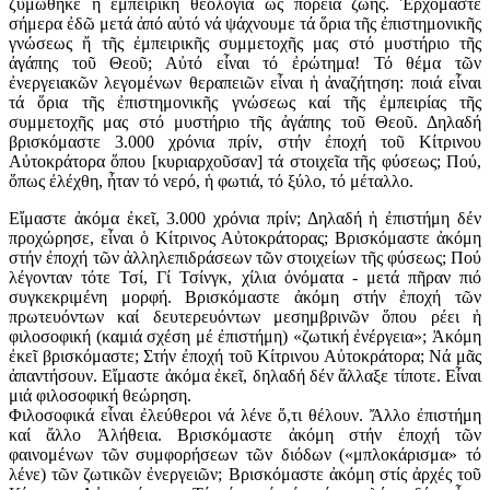
ζυμώθηκε ἡ ἐμπειρική θεολογία ὡς πορεία ζωῆς. Ἐρχόμαστε
σήμερα ἐδῶ μετά ἀπό αὐτό νά ψάχνουμε τά ὅρια τῆς ἐπιστημονικῆς
γνώσεως ἤ τῆς ἐμπειρικῆς συμμετοχῆς μας στό μυστήριο τῆς
ἀγάπης τοῦ Θεοῦ; Αὐτό εἶναι τό ἐρώτημα! Τό θέμα τῶν
ἐνεργειακῶν λεγομένων θεραπειῶν εἶναι ἡ ἀναζήτηση: ποιά εἶναι
τά ὅρια τῆς ἐπιστημονικῆς γνώσεως καί τῆς ἐμπειρίας τῆς
συμμετοχῆς μας στό μυστήριο τῆς ἀγάπης τοῦ Θεοῦ. Δηλαδή
βρισκόμαστε 3.000 χρόνια πρίν, στήν ἐποχή τοῦ Κίτρινου
Αὐτοκράτορα ὅπου [κυριαρχοῦσαν] τά στοιχεῖα τῆς φύσεως; Πού,
ὅπως ἐλέχθη, ἦταν τό νερό, ἡ φωτιά, τό ξύλο, τό μέταλλο.
Εἴμαστε ἀκόμα ἐκεῖ, 3.000 χρόνια πρίν; Δηλαδή ἡ ἐπιστήμη δέν
προχώρησε, εἶναι ὁ Κίτρινος Αὐτοκράτορας; Βρισκόμαστε ἀκόμη
στήν ἐποχή τῶν ἀλληλεπιδράσεων τῶν στοιχείων τῆς φύσεως; Πού
λέγονταν τότε Τσί, Γί Τσίνγκ, χίλια ὀνόματα - μετά πῆραν πιό
συγκεκριμένη μορφή. Βρισκόμαστε ἀκόμη στήν ἐποχή τῶν
πρωτευόντων καί δευτερευόντων μεσημβρινῶν ὅπου ρέει ἡ
φιλοσοφική (καμιά σχέση μέ ἐπιστήμη) «ζωτική ἐνέργεια»; Ἀκόμη
ἐκεῖ βρισκόμαστε; Στήν ἐποχή τοῦ Κίτρινου Αὐτοκράτορα; Νά μᾶς
ἀπαντήσουν. Εἴμαστε ἀκόμα ἐκεῖ, δηλαδή δέν ἄλλαξε τίποτε. Εἶναι
μιά φιλοσοφική θεώρηση.
Φιλοσοφικά εἶναι ἐλεύθεροι νά λένε ὅ,τι θέλουν. Ἄλλο ἐπιστήμη
καί ἄλλο Ἀλήθεια. Βρισκόμαστε ἀκόμη στήν ἐποχή τῶν
φαινομένων τῶν συμφορήσεων τῶν διόδων («μπλοκάρισμα» τό
λένε) τῶν ζωτικῶν ἐνεργειῶν; Βρισκόμαστε ἀκόμη στίς ἀρχές τοῦ