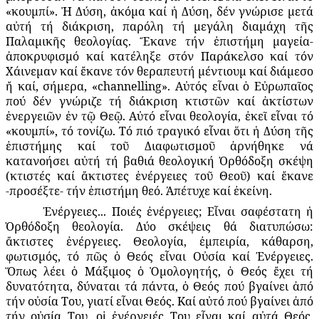
«κουμπί». Ἡ Δύση, ἀκόμα καί ἡ Δύση, δέν γνώρισε μετά
αὐτή τή διάκριση, παρόλη τή μεγάλη διαμάχη τῆς
Παλαμικῆς θεολογίας. Ἔκανε τήν ἐπιστήμη μαγεία-
ἀποκρυφισμό καί κατέληξε στόν Παράκελσο καί τόν
Χάινεμαν καί ἔκανε τόν θεραπευτή μέντιουμ καί διάμεσο
ἤ καί, σήμερα, «channelling». Αὐτός εἶναι ὁ Εὐρωπαῖος
πού δέν γνώριζε τή διάκριση κτιστῶν καί ἀκτίστων
ἐνεργειῶν ἐν τῷ Θεῷ. Αὐτό εἶναι θεολογία, ἐκεῖ εἶναι τό
«κουμπί», τό τονίζω. Τό πιό τραγικό εἶναι ὅτι ἡ Δύση τῆς
ἐπιστήμης καί τοῦ Διαφωτισμοῦ ἀρνήθηκε νά
κατανοήσει αὐτή τή βαθιά θεολογική Ὀρθόδοξη σκέψη
(κτιστές καί ἄκτιστες ἐνέργειες τοῦ Θεοῦ) καί ἔκανε
-προσέξτε- τήν ἐπιστήμη θεό. Ἀπέτυχε καί ἐκείνη.
Ἐνέργειες... Ποιές ἐνέργειες; Εἶναι σαφέστατη ἡ
Ὀρθόδοξη θεολογία. Δύο σκέψεις θά διατυπώσω:
ἄκτιστες ἐνέργειες. Θεολογία, ἐμπειρία, κάθαρση,
φωτισμός, τό πῶς ὁ Θεός εἶναι Οὐσία καί Ἐνέργειες.
Ὅπως λέει ὁ Μάξιμος ὁ Ὁμολογητής, ὁ Θεός ἔχει τή
δυνατότητα, δύναται τά πάντα, ὁ Θεός πού βγαίνει ἀπό
τήν οὐσία Του, γιατί εἶναι Θεός. Καί αὐτό πού βγαίνει ἀπό
τήν οὐσία Του, οἱ ἐνέργειές Του εἶναι καί αὐτά Θεός.