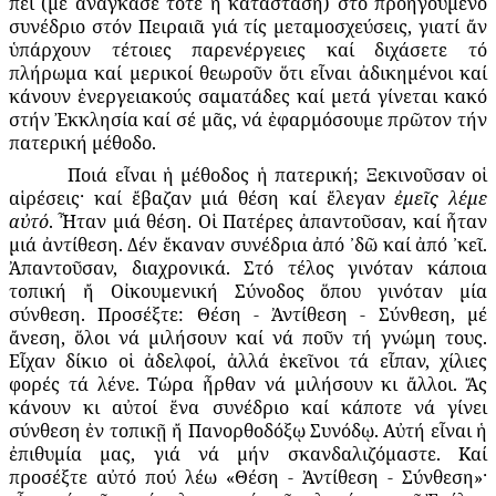
πεῖ (μέ ἀνάγκασε τότε ἡ κατάσταση) στό προηγούμενο
συνέδριο στόν Πειραιᾶ γιά τίς μεταμοσχεύσεις, γιατί ἄν
ὑπάρχουν τέτοιες παρενέργειες καί διχάσετε τό
πλήρωμα καί μερικοί θεωροῦν ὅτι εἶναι ἀδικημένοι καί
κάνουν ἐνεργειακούς σαματάδες καί μετά γίνεται κακό
στήν Ἐκκλησία καί σέ μᾶς, νά ἐφαρμόσουμε πρῶτον τήν
πατερική μέθοδο.
Ποιά εἶναι ἡ μέθοδος ἡ πατερική; Ξεκινοῦσαν οἱ
αἱρέσεις· καί ἔβαζαν μιά θέση καί ἔλεγαν
ἐμεῖς λέμε
αὐτό
. Ἦταν μιά θέση. Οἱ Πατέρες ἀπαντοῦσαν, καί ἦταν
μιά ἀντίθεση. Δέν ἔκαναν συνέδρια ἀπό ᾽δῶ καί ἀπό ᾽κεῖ.
Ἀπαντοῦσαν, διαχρονικά. Στό τέλος γινόταν κάποια
τοπική ἤ Οἰκουμενική Σύνοδος ὅπου γινόταν μία
σύνθεση. Προσέξτε: Θέση - Ἀντίθεση - Σύνθεση, μέ
ἄνεση, ὅλοι νά μιλήσουν καί νά ποῦν τή γνώμη τους.
Εἶχαν δίκιο οἱ ἀδελφοί, ἀλλά ἐκεῖνοι τά εἶπαν, χίλιες
φορές τά λένε. Τώρα ἦρθαν νά μιλήσουν κι ἄλλοι. Ἄς
κάνουν κι αὐτοί ἕνα συνέδριο καί κάποτε νά γίνει
σύνθεση ἐν τοπικῇ ἤ Πανορθοδόξῳ Συνόδῳ. Αὐτή εἶναι ἡ
ἐπιθυμία μας, γιά νά μήν σκανδαλιζόμαστε. Καί
προσέξτε αὐτό πού λέω «Θέση - Ἀντίθεση - Σύνθεση»·