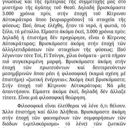
γνώσεως καί τῆς ἐμπειρίας τῆς συμμετοχῆς μας στό
μυστήριο τῆς ἀγάπης τοῦ Θεοῦ. Δηλαδή βρισκόμαστε
3.000 χρόνια πρίν, στήν ἐποχή τοῦ Κίτρινου
Αὐτοκράτορα ὅπου [κυριαρχοῦσαν] τά στοιχεῖα τῆς
φύσεως; Πού, ὅπως ἐλέχθη, ἦταν τό νερό, ἡ φωτιά, τό
ξύλο, τό μέταλλο. Εἴμαστε ἀκόμα ἐκεῖ, 3.000 χρόνια πρίν;
Δηλαδή ἡ ἐπιστήμη δέν προχώρησε, εἶναι ὁ Κίτρινος
Αὐτοκράτορας; Βρισκόμαστε ἀκόμη στήν ἐποχή τῶν
ἀλληλεπιδράσεων τῶν στοιχείων τῆς φύσεως; Πού
λέγονταν τότε Τσί, Γί Τσίνγκ, χίλια ὀνόματα - μετά πῆραν
πιό συγκεκριμένη μορφή. Βρισκόμαστε ἀκόμη στήν
ἐποχή τῶν πρωτευόντων καί δευτερευόντων
μεσημβρινῶν ὅπου ρέει ἡ φιλοσοφική (καμιά σχέση μέ
ἐπιστήμη) «ζωτική ἐνέργεια»; Ἀκόμη ἐκεῖ βρισκόμαστε;
Στήν ἐποχή τοῦ Κίτρινου Αὐτοκράτορα; Νά μᾶς
ἀπαντήσουν. Εἴμαστε ἀκόμα ἐκεῖ, δηλαδή δέν ἄλλαξε
τίποτε. Εἶναι μιά φιλοσοφική θεώρηση.
Φιλοσοφικά εἶναι ἐλεύθεροι νά λένε ὅ,τι θέλουν.
Ἄλλο ἐπιστήμη καί ἄλλο Ἀλήθεια. Βρισκόμαστε ἀκόμη
στήν ἐποχή τῶν φαινομένων τῶν συμφορήσεων τῶν
διόδων («μπλοκάρισμα» τό λένε) τῶν ζωτικῶν