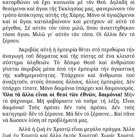
κατορθώνει νά ἔχει κοινωνία μέ τόν Θεό. Δηλαδή οἱ
θεούμενοι καί ἅγιοι τῆς Ἐκκλησίας μας, φανερώνουν τόν
τρόπο ἀπόκτησης αὐτῆς τῆς Χάρης. Μόνο οἱ ἁγιαζόμενοι
καί οἱ ἅγιοι καταλαβαίνουν καί μετέχουν σέ αὐτό τό
μέγεθος. Σέ αὐτόν τόν τόπο μιλῶ, ὅπου ἀναπτύχθηκαν
τόσοι ἅγιοι. Μιλῶ γι᾽ αὐτόν τόν τόπο. Οἱ ἄλλοι δέν τό
ξέρουν.
Ἀκριβῶς αὐτή ἡ ἐμπειρία θέτει στό περιθώριο τήν
ἀναγωγή τοῦ δόγματος καί τῆς πίστης σέ ἕνα κλειστό
σύστημα ἀληθειῶν. Τό δέσιμο Θεοῦ καί ἀνθρώπου
γίνεται ἀκριβῶς μέσα ἀπό τήν ἐμπειρία τήν ἁγιαστική
τῆς καθημερινότητας. Ὑπάρχουν καί ἄνθρωποι πού
ἀναζητοῦν, στούς ὅποιους ἄλλους, ἄλλες ἐμπειρίες. Δέν
ὑπάρχει τίποτε. Μόνο δαιμόνιο ὑπάρχει καί δαιμονισμός.
Ὅλα τά ἄλλα εἶναι οἱ θεοί τῶν ἐθνῶν, δαιμόνια!
Μήν
τό ψάχνουμε. Μή φοβόμαστε νά ποῦμε τή λέξη. Εἶναι
δαιμόνια! Τούς ἀρέσει δέν τούς ἀρέσει. Δέν τούς
κατηγορῶ· δέν τό ξέρουνε. Μά δέν τό ξέρουνε... Καί πᾶνε
νά δώσουν λύση σέ προβλήματά μας.
Ἀλλά ἡ ζωή ἐν Χριστῷ εἶναι μεγάλο πράγμα. Ἄλλο
ζωή ἐν Χριστῷ καί ἄλλο ἐκτός Χριστοῦ. Χωρίς Χριστό,