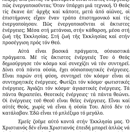
πῶς ἐνεργοποιοῦνται; Ὅταν ὑπάρχει μιά τεχνική. Ὁ Θεός
τίς ἔκανε ἀπ᾽ ἀρχῆς καί κάποτε, μετά ἀπό αἰῶνες, οἱ
ἐπιστήμονες εἶχαν ἕναν τρόπο ἐπιστημονικό καί τίς
ἐνεργοποίησαν. Πῶς ἐνεργοποιοῦνται οἱ ἄκτιστες
ἐνέργειες; Μέσα στή μετάνοια, στήν κάθαρση, μέσα στή
ζωή τῆς Ἐκκλησίας. Στή ζωή τῆς Ἐκκλησίας καί στήν
προσέγγιση πρός τόν Θεό.
Αὐτά εἶναι βασικά πράγματα, οὐσιαστικά
πράγματα. Μέ τίς ἄκτιστες ἐνέργειές Του ὁ Θεός
δημιούργησε τόν κόσμο καί συνεχίζει νά τόν συντηρεῖ.
Δίνει στά πάντα οὐσία, ἔχει οὐσιοποιητικές ἐνέργειες.
Εἶναι παρών στή φύση, συντηρεῖ τόν κόσμο· εἶναι οἱ
συντηρητικές ἐνέργειες. Φωτίζει τόν κόσμο· φωτιστικές
ἐνέργειες. Ἁγιάζει τόν κόσμο· ἁγιαστικές ἐνέργειες. Τά
πάντα θεραπεύει. Θεοτικές ἐνέργειες· τά πάντα θεώνει.
Οἱ ἐνέργειες τοῦ Θεοῦ εἶναι θεῖες ἐνέργειες. Εἶναι καί
αὐτές Θεός, χωρίς νά εἶναι ἡ οὐσία Του. Αὐτό δέν τό
κατάλαβαν. Ἐδῶ εἶναι τό μπλέξιμο τό μεγάλο.
Ἐμεῖς
ζοῦμε αὐτό κοντά στήν Ἐκκλησία μας. Ὁ
Χριστιανός δέν εἶναι Χριστιανός ἐπειδή μπορεῖ ἁπλῶς νά