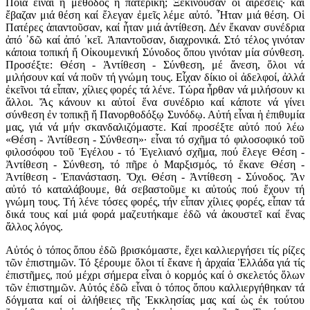
Ποιά εἶναι ἡ μέθοδος ἡ πατερική; Ξεκινοῦσαν οἱ αἱρέσεις· καί
ἔβαζαν μιά θέση καί ἔλεγαν ἐμεῖς λέμε αὐτό. Ἦταν μιά θέση. Οἱ
Πατέρες ἀπαντοῦσαν, καί ἦταν μιά ἀντίθεση. Δέν ἔκαναν συνέδρια
ἀπό ᾽δῶ καί ἀπό ᾽κεῖ. Ἀπαντοῦσαν, διαχρονικά. Στό τέλος γινόταν
κάποια τοπική ἤ Οἰκουμενική Σύνοδος ὅπου γινόταν μία σύνθεση.
Προσέξτε: Θέση - Ἀντίθεση - Σύνθεση, μέ ἄνεση, ὅλοι νά
μιλήσουν καί νά ποῦν τή γνώμη τους. Εἶχαν δίκιο οἱ ἀδελφοί, ἀλλά
ἐκεῖνοι τά εἶπαν, χίλιες φορές τά λένε. Τώρα ἦρθαν νά μιλήσουν κι
ἄλλοι. Ἄς κάνουν κι αὐτοί ἕνα συνέδριο καί κάποτε νά γίνει
σύνθεση ἐν τοπικῇ ἤ Πανορθοδόξῳ Συνόδῳ. Αὐτή εἶναι ἡ ἐπιθυμία
μας, γιά νά μήν σκανδαλιζόμαστε. Καί προσέξτε αὐτό πού λέω
«Θέση - Ἀντίθεση - Σύνθεση»· εἶναι τό σχῆμα τό φιλοσοφικό τοῦ
φιλοσόφου τοῦ Ἐγέλου - τό Ἐγελιανό σχῆμα, πού ἔλεγε Θέση -
Ἀντίθεση - Σύνθεση, τό πῆρε ὁ Μαρξισμός, τό ἔκανε Θέση -
Ἀντίθεση - Ἐπανάσταση. Ὄχι. Θέση - Ἀντίθεση - Σύνοδος. Ἄν
αὐτό τό καταλάβουμε, θά σεβαστοῦμε κι αὐτούς πού ἔχουν τή
γνώμη τους. Τή λένε τόσες φορές, τήν εἶπαν χίλιες φορές, εἶπαν τά
δικά τους καί μιά φορά μαζευτήκαμε ἐδῶ νά ἀκουστεῖ καί ἕνας
ἄλλος λόγος.
Αὐτός ὁ τόπος ὅπου ἐδῶ βρισκόμαστε, ἔχει καλλιεργήσει τίς ρίζες
τῶν ἐπιστημῶν. Τό ξέρουμε ὅλοι τί ἔκανε ἡ ἀρχαία Ἑλλάδα γιά τίς
ἐπιστῆμες, πού μέχρι σήμερα εἶναι ὁ κορμός καί ὁ σκελετός ὅλων
τῶν ἐπιστημῶν. Αὐτός ἐδῶ εἶναι ὁ τόπος ὅπου καλλιεργήθηκαν τά
δόγματα καί οἱ ἀλήθειες τῆς Ἐκκλησίας μας καί ὡς ἐκ τούτου