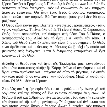
ξέρει; Τονίζει ὁ Γρηγόριος ὁ Παλαμᾶς: ὁ Θεός κοινωνεῖται διά τῶν
ἀκτίστων Αὐτοῦ ἐνεργειῶν. Δέν θά κοινωνεῖτο ἄν δέν ὑπῆρχαν
ἄκτιστες ἐνέργειες. Θά ἦταν ἕνας Θεός ἀπρόσιτος, ἀπόμακρος,
κάπου ψηλά στόν οὐρανό. Θά Τόν ἀπορρίψουν γιατί δέν θά ἦταν
μαζί τους.
Ὁ Θεός εἶναι κοντά μας. Βλέπετε «ἐνέργειες θεραπευτικές», «τσί»,
«γίν», «πράνα»... Τί εἶναι ὅλα αὐτά; Τί εἶναι ἡ Δύση; Ὁ ἀπρόσωπος
Θεός· ὅπου ἀπουσιάζει, καί ὑπάρχει στή θέση Του ὁ Πάπας, ὁ
ἀντιπρόσωπός Του. Αὐτό δέν τό ἔχουμε σ᾽ αὐτόν τόν τόπο. Ἡ
Χάρις τοῦ Θεοῦ εἶναι ἄκτιστη, δέν εἶναι δημιουργημένη. Ὁ Θεός
εἶναι ἀμέθεκτος καί μεθεκτός. Ἀμέθεκτος ὡς [πρός] τήν οὐσία καί
μεθεκτός στίς ἐνέργειες. Ἔτσι ὁ ἄνθρωπος κατορθώνει νά ἔχει
κοινωνία μέ τόν Θεό.
Δηλαδή οἱ θεούμενοι καί ἅγιοι τῆς Ἐκκλησίας μας, φανερώνουν
τόν τρόπο ἀπόκτησης αὐτῆς τῆς Χάρης. Μόνο οἱ ἁγιαζόμενοι καί οἱ
ἅγιοι καταλαβαίνουν καί μετέχουν σέ αὐτό τό μέγεθος. Σέ αὐτόν
τόν τόπο μιλῶ, ὅπου ἀναπτύχθηκαν τόσοι ἅγιοι. Μιλῶ γι᾽ αὐτόν τόν
τόπο. Οἱ ἄλλοι δέν τό ξέρουν.
Ἀκριβῶς αὐτή ἡ ἐμπειρία θέτει στό περιθώριο τήν ἀναγωγή τοῦ
δόγματος καί τῆς πίστης σέ ἕνα κλειστό σύστημα ἀληθειῶν. Τό
δέσιμο Θεοῦ καί ἀνθρώπου γίνεται ἀκριβῶς μέσα ἀπό τήν ἐμπειρία
τήν ἁγιαστική τῆς καθημερινότητας. Ὑπάρχουν καί ἄνθρωποι πού
ἀναζητοῦν, στούς ὅποιους ἄλλους, ἄλλες ἐμπειρίες. Δέν ὑπάρχει