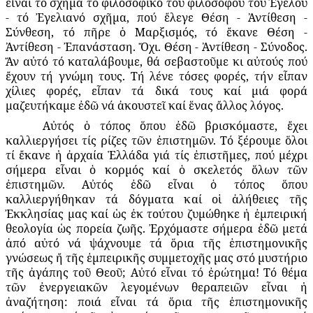
εἶναι τό σχῆμα τό φιλοσοφικό τοῦ φιλοσόφου τοῦ Ἐγέλου
- τό Ἐγελιανό σχῆμα, πού ἔλεγε Θέση - Ἀντίθεση -
Σύνθεση, τό πῆρε ὁ Μαρξισμός, τό ἔκανε Θέση -
Ἀντίθεση - Ἐπανάσταση. Ὄχι. Θέση - Ἀντίθεση - Σύνοδος.
Ἄν αὐτό τό καταλάβουμε, θά σεβαστοῦμε κι αὐτούς πού
ἔχουν τή γνώμη τους. Τή λένε τόσες φορές, τήν εἶπαν
χίλιες φορές, εἶπαν τά δικά τους καί μιά φορά
μαζευτήκαμε ἐδῶ νά ἀκουστεῖ καί ἕνας ἄλλος λόγος.
Αὐτός ὁ τόπος ὅπου ἐδῶ βρισκόμαστε, ἔχει
καλλιεργήσει τίς ρίζες τῶν ἐπιστημῶν. Τό ξέρουμε ὅλοι
τί ἔκανε ἡ ἀρχαία Ἑλλάδα γιά τίς ἐπιστῆμες, πού μέχρι
σήμερα εἶναι ὁ κορμός καί ὁ σκελετός ὅλων τῶν
ἐπιστημῶν. Αὐτός ἐδῶ εἶναι ὁ τόπος ὅπου
καλλιεργήθηκαν τά δόγματα καί οἱ ἀλήθειες τῆς
Ἐκκλησίας μας καί ὡς ἐκ τούτου ζυμώθηκε ἡ ἐμπειρική
θεολογία ὡς πορεία ζωῆς. Ἐρχόμαστε σήμερα ἐδῶ μετά
ἀπό αὐτό νά ψάχνουμε τά ὅρια τῆς ἐπιστημονικῆς
γνώσεως ἤ τῆς ἐμπειρικῆς συμμετοχῆς μας στό μυστήριο
τῆς ἀγάπης τοῦ Θεοῦ; Αὐτό εἶναι τό ἐρώτημα! Τό θέμα
τῶν ἐνεργειακῶν λεγομένων θεραπειῶν εἶναι ἡ
ἀναζήτηση: ποιά εἶναι τά ὅρια τῆς ἐπιστημονικῆς