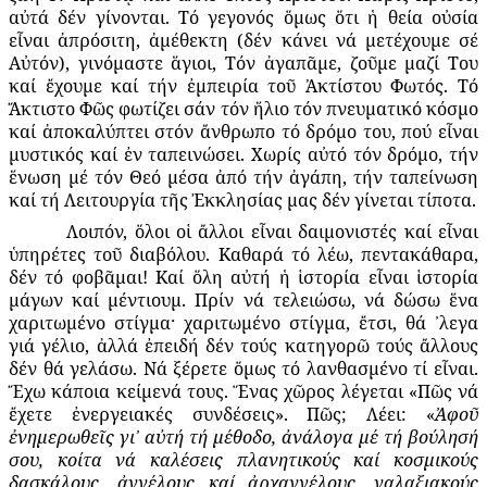
αὐτά δέν γίνονται. Τό γεγονός ὅμως ὅτι ἡ θεία οὐσία
εἶναι ἀπρόσιτη, ἀμέθεκτη (δέν κάνει νά μετέχουμε σέ
Αὐτόν), γινόμαστε ἅγιοι, Τόν ἀγαπᾶμε, ζοῦμε μαζί Του
καί ἔχουμε καί τήν ἐμπειρία τοῦ Ἀκτίστου Φωτός. Τό
Ἄκτιστο Φῶς φωτίζει σάν τόν ἥλιο τόν πνευματικό κόσμο
καί ἀποκαλύπτει στόν ἄνθρωπο τό δρόμο του, πού εἶναι
μυστικός καί ἐν ταπεινώσει. Χωρίς αὐτό τόν δρόμο, τήν
ἕνωση μέ τόν Θεό μέσα ἀπό τήν ἀγάπη, τήν ταπείνωση
καί τή Λειτουργία τῆς Ἐκκλησίας μας δέν γίνεται τίποτα.
Λοιπόν, ὅλοι οἱ ἄλλοι εἶναι δαιμονιστές καί εἶναι
ὑπηρέτες τοῦ διαβόλου. Καθαρά τό λέω, πεντακάθαρα,
δέν τό φοβᾶμαι! Καί ὅλη αὐτή ἡ ἱστορία εἶναι ἱστορία
μάγων καί μέντιουμ. Πρίν νά τελειώσω, νά δώσω ἕνα
χαριτωμένο στίγμα· χαριτωμένο στίγμα, ἔτσι, θά ᾽λεγα
γιά γέλιο, ἀλλά ἐπειδή δέν τούς κατηγορῶ τούς ἄλλους
δέν θά γελάσω. Νά ξέρετε ὅμως τό λανθασμένο τί εἶναι.
Ἔχω κάποια κείμενά τους. Ἕνας χῶρος λέγεται «Πῶς νά
ἔχετε ἐνεργειακές συνδέσεις». Πῶς; Λέει: «
Ἀφοῦ
ἐνημερωθεῖς γι᾽ αὐτή τή μέθοδο, ἀνάλογα μέ τή βούλησή
σου, κοίτα νά καλέσεις πλανητικούς καί κοσμικούς
δασκάλους, ἀγγέλους καί ἀρχαγγέλους, γαλαξιακούς