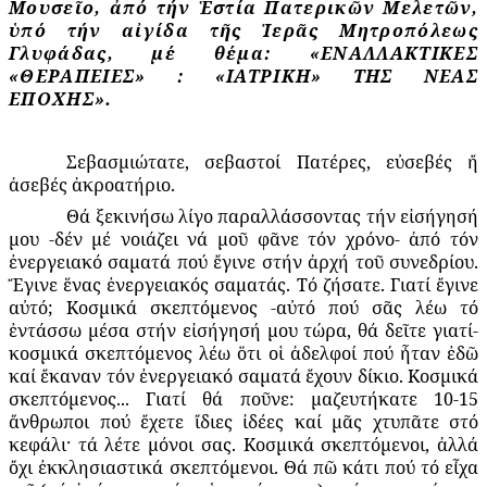
Μουσεῖο, ἀπό τήν Ἑστία Πατερικῶν Μελετῶν,
ὑπό τήν αἰγίδα τῆς Ἱερᾶς Μητροπόλεως
Γλυφάδας, μέ θέμα: «ΕΝΑΛΛΑΚΤΙΚΕΣ
«ΘΕΡΑΠΕΙΕΣ» : «ΙΑΤΡΙΚΗ» ΤΗΣ ΝΕΑΣ
ΕΠΟΧΗΣ».
Σεβασμιώτατε, σεβαστοί Πατέρες, εὐσεβές ἤ
ἀσεβές ἀκροατήριο.
Θά ξεκινήσω λίγο παραλλάσσοντας τήν εἰσήγησή
μου -δέν μέ νοιάζει νά μοῦ φᾶνε τόν χρόνο- ἀπό τόν
ἐνεργειακό σαματά πού ἔγινε στήν ἀρχή τοῦ συνεδρίου.
Ἔγινε ἕνας ἐνεργειακός σαματάς. Τό ζήσατε. Γιατί ἔγινε
αὐτό; Κοσμικά σκεπτόμενος -αὐτό πού σᾶς λέω τό
ἐντάσσω μέσα στήν εἰσήγησή μου τώρα, θά δεῖτε γιατί-
κοσμικά σκεπτόμενος λέω ὅτι οἱ ἀδελφοί πού ἦταν ἐδῶ
καί ἔκαναν τόν ἐνεργειακό σαματά ἔχουν δίκιο. Κοσμικά
σκεπτόμενος... Γιατί θά ποῦνε: μαζευτήκατε 10-15
ἄνθρωποι πού ἔχετε ἴδιες ἰδέες καί μᾶς χτυπᾶτε στό
κεφάλι· τά λέτε μόνοι σας. Κοσμικά σκεπτόμενοι, ἀλλά
ὄχι ἐκκλησιαστικά σκεπτόμενοι. Θά πῶ κάτι πού τό εἶχα