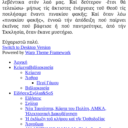
λεβέντικα στόν λαό μας. Καί δεύτερον -ἔτσι θά
τελειώσω- μήπως τίς ἄκτιστες ἐνέργειες τοῦ Θεοῦ τίς
πουλήσαμε ἔναντι πινακίου φακῆς; Καί ὅταν λέω
«πινακίου φακῆς», ἐννοῶ τήν ἀπόδειξη πού παίρνει
ἐκεῖνος πού βάφτισε ἤ πού παντρεύτηκε, ἀπό τήν
Ἐκκλησία, ὅταν ἔκανε μυστήριο.
Εὐχαριστῶ πολύ
.
Switch to Desktop Version
Powered by
Warp Theme Framework
Ἀρχική
Κείμενα
Βιβλιοκρισία
Κείμενα
Άρθρα
Περί Γάμου
Βιβλιοκρισία
Εἰδήσεις
Σχόλια&SoS
Εἰδήσεις
Σχόλια
Νέα Ταυτότητα, Κάρτα του Πολίτη, ΑΜΚΑ,
Ἠλεκτρονική Διακυβέρνηση
Ἡ ἐκδίωξη τοῦ κλήρου καί τῆς Ὀρθοδοξίας
Ἀρνοῦμαι