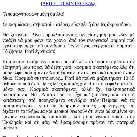
[ΔΕΙΤΕ ΤΟ ΒΙΝΤΕΟ ΕΔΩ]
[Ἀπομαγνητοφωνημένη ὁμιλία]
Σεβασμιώτατε, σεβαστοί Πατέρες, εὐσεβές ἤ ἀσεβές ἀκροατήριο.
Θά ξεκινήσω λίγο παραλλάσσοντας τήν εἰσήγησή μου -δέν μέ
νοιάζει νά μοῦ φᾶνε τόν χρόνο- ἀπό τόν ἐνεργειακό σαματά πού
ἔγινε στήν ἀρχή τοῦ συνεδρίου. Ἔγινε ἕνας ἐνεργειακός σαματάς.
Τό ζήσατε. Γιατί ἔγινε αὐτό;
Κοσμικά σκεπτόμενος -αὐτό πού σᾶς λέω τό ἐντάσσω μέσα στήν
εἰσήγησή μου τώρα, θά δεῖτε γιατί- κοσμικά σκεπτόμενος λέω ὅτι
οἱ ἀδελφοί πού ἦταν ἐδῶ καί ἔκαναν τόν ἐνεργειακό σαματά ἔχουν
δίκιο. Κοσμικά σκεπτόμενος... Γιατί θά ποῦνε: μαζευτήκατε 10-15
ἄνθρωποι πού ἔχετε ἴδιες ἰδέες καί μᾶς χτυπᾶτε στό κεφάλι· τά λέτε
μόνοι σας. Κοσμικά σκεπτόμενοι, ἀλλά ὄχι ἐκκλησιαστικά
σκεπτόμενοι. Θά πῶ κάτι πού τό εἶχα πεῖ (μέ ἀνάγκασε τότε ἡ
κατάσταση) στό προηγούμενο συνέδριο στόν Πειραιᾶ γιά τίς
μεταμοσχεύσεις, γιατί ἄν ὑπάρχουν τέτοιες παρενέργειες καί
διχάσετε τό πλήρωμα καί μερικοί θεωροῦν ὅτι εἶναι ἀδικημένοι καί
κάνουν ἐνεργειακούς σαματάδες καί μετά γίνεται κακό στήν
Ἐκκλησία καί σέ μᾶς, νά ἐφαρμόσουμε πρῶτον τήν πατερική
μέθοδο.