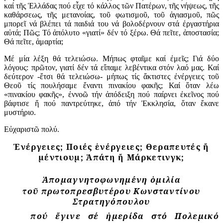
καί τῆς Ἑλλάδας πού εἶχε τό κάλλος τῶν Πατέρων, τῆς νήψεως, τῆς
καθάρσεως, τῆς μετανοίας, τοῦ φωτισμοῦ, τοῦ ἁγιασμοῦ, πῶς
μπορεῖ νά βλέπει τά παιδιά του νά βολοδέρνουν στά ἐργαστήρια
αὐτά; Πῶς; Τό ἀπόλυτο «γιατί» δέν τό ξέρω. Θά πεῖτε, ἀποστασία;
Θά πεῖτε, ἁμαρτία;
Μέ μία λέξη θά τελειώσω. Μήπως φταῖμε καί ἐμεῖς; Γιά δύο
λόγους: πρῶτον, γιατί δέν τά εἴπαμε λεβέντικα στόν λαό μας. Καί
δεύτερον -ἔτσι θά τελειώσω- μήπως τίς ἄκτιστες ἐνέργειες τοῦ
Θεοῦ τίς πουλήσαμε ἔναντι πινακίου φακῆς; Καί ὅταν λέω
«πινακίου φακῆς», ἐννοῶ τήν ἀπόδειξη πού παίρνει ἐκεῖνος πού
βάφτισε ἤ πού παντρεύτηκε, ἀπό τήν Ἐκκλησία, ὅταν ἔκανε
μυστήριο.
Εὐχαριστῶ πολύ.
Ἐνέργειες; Ποιές ἐνέργειες; Θεραπευτές ἤ
μέντιουμ; Ἀπάτη ἤ Μάρκετινγκ;
Ἀπομαγνητοφωνημένη ὁμιλία
τοῦ πρωτοπρεσβυτέρου Κωνσταντίνου
Στρατηγόπουλου
πού ἔγινε σέ ἡμερίδα στό Πολεμικό