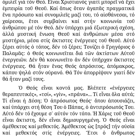
ὁμιλεῖ γιά τόν Θεό. Εἶναι Χριστιανός γιατί μπορεῖ νά ἔχει
ἐμπειρία τοῦ Θεοῦ. Καί ὅπως ὅταν ἀγαπᾶς πραγματικά
ἕνα πρόσωπο καί συνομιλεῖς μαζί του, τό αἰσθάνεσαι, τό
χαίρεσαι, ἔτσι συμβαίνει καί στήν κοινωνία τοῦ
ἀνθρώπου μέ τόν Θεό. Δέν ὑπάρχει μιά ἐξωτερική σχέση,
ἀλλά μυστική ἕνωση Θεοῦ καί ἀνθρώπων μέσα στό
μυστήριο, μέσα στίς ἄκτιστες ἐνέργειες τοῦ Θεοῦ. Αὐτό
ξέρει αὐτός ὁ τόπος, δέν τό ξέρει; Τονίζει ὁ Γρηγόριος ὁ
Παλαμᾶς: ὁ Θεός κοινωνεῖται διά τῶν ἀκτίστων Αὐτοῦ
ἐνεργειῶν. Δέν θά κοινωνεῖτο ἄν δέν ὑπῆρχαν ἄκτιστες
ἐνέργειες. Θά ἦταν ἕνας Θεός ἀπρόσιτος, ἀπόμακρος,
κάπου ψηλά στόν οὐρανό. Θά Τόν ἀπορρίψουν γιατί δέν
θά ἦταν μαζί τους.
Ὁ Θεός εἶναι κοντά μας. Βλέπετε «ἐνέργειες
θεραπευτικές», «τσί», «γίν», «πράνα»... Τί εἶναι ὅλα αὐτά;
Τί εἶναι ἡ Δύση; Ὁ ἀπρόσωπος Θεός· ὅπου ἀπουσιάζει,
καί ὑπάρχει στή θέση Του ὁ Πάπας, ὁ ἀντιπρόσωπός Του.
Αὐτό δέν τό ἔχουμε σ᾽ αὐτόν τόν τόπο. Ἡ Χάρις τοῦ Θεοῦ
εἶναι ἄκτιστη, δέν εἶναι δημιουργημένη. Ὁ Θεός εἶναι
ἀμέθεκτος καί μεθεκτός. Ἀμέθεκτος ὡς [πρός] τήν οὐσία
καί μεθεκτός στίς ἐνέργειες. Ἔτσι ὁ ἄνθρωπος