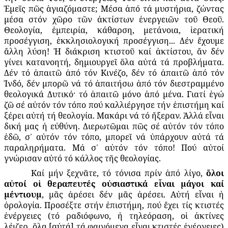
Ἐμεῖς πῶς ἁγιαζόμαστε; Μέσα ἀπό τά μυστήρια, ζώντας
μέσα στόν χῶρο τῶν ἀκτίστων ἐνεργειῶν τοῦ Θεοῦ.
Θεολογία, ἐμπειρία, κάθαρση, μετάνοια, ἱερατική
προσέγγιση, ἐκκλησιολογική προσέγγιση... Δέν ἔχουμε
ἄλλη λύση! Ἡ διάκριση κτιστοῦ καί ἀκτίστου, ἄν δέν
γίνει κατανοητή, δημιουργεῖ ὅλα αὐτά τά προβλήματα.
Δέν τό ἀπαιτῶ ἀπό τόν Κινέζο, δέν τό ἀπαιτῶ ἀπό τόν
Ἰνδό, δέν μπορῶ νά τό ἀπαιτήσω ἀπό τόν διεστραμμένο
θεολογικά Δυτικό· τό ἀπαιτῶ μόνο ἀπό μένα. Γιατί ἐγώ
ζῶ σέ αὐτόν τόν τόπο πού καλλιέργησε τήν ἐπιστήμη καί
ξέρει αὐτή τή θεολογία. Μακάρι νά τό ἤξεραν. Ἀλλά εἶναι
δική μας ἡ εὐθύνη. Διερωτῶμαι πῶς σέ αὐτόν τόν τόπο
ἐδῶ, σ᾽ αὐτόν τόν τόπο, μπορεῖ νά ὑπάρχουν αὐτά τά
παραληρήματα. Μά σ᾽ αὐτόν τόν τόπο! Πού αὐτοί
γνώρισαν αὐτό τό κάλλος τῆς θεολογίας.
Καί μήν ξεχνᾶτε, τό τόνισα πρίν ἀπό λίγο,
ὅλοι
αὐτοί οἱ θεραπευτές οὐσιαστικά εἶναι μάγοι καί
μέντιουμ
, μᾶς ἀρέσει δέν μᾶς ἀρέσει. Αὐτή εἶναι ἡ
ὁρολογία. Προσέξτε στήν ἐπιστήμη, πού ἔχει τίς κτιστές
ἐνέργειες (τό ραδιόφωνο, ἡ τηλεόραση, οἱ ἀκτίνες
λέιζερ, ὅλα [αὐτά] τά φαινόμενα εἶναι κτιστές ἐνέργειες)