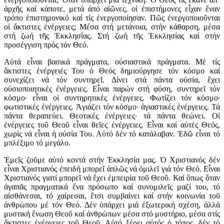
ἀρχῆς καί κάποτε, μετά ἀπό αἰῶνες, οἱ ἐπιστήμονες εἶχαν ἕναν
τρόπο ἐπιστημονικό καί τίς ἐνεργοποίησαν. Πῶς ἐνεργοποιοῦνται
οἱ ἄκτιστες ἐνέργειες; Μέσα στή μετάνοια, στήν κάθαρση, μέσα
στή ζωή τῆς Ἐκκλησίας. Στή ζωή τῆς Ἐκκλησίας καί στήν
προσέγγιση πρός τόν Θεό.
Αὐτά εἶναι βασικά πράγματα, οὐσιαστικά πράγματα. Μέ τίς
ἄκτιστες ἐνέργειές Του ὁ Θεός δημιούργησε τόν κόσμο καί
συνεχίζει νά τόν συντηρεῖ. Δίνει στά πάντα οὐσία, ἔχει
οὐσιοποιητικές ἐνέργειες. Εἶναι παρών στή φύση, συντηρεῖ τόν
κόσμο· εἶναι οἱ συντηρητικές ἐνέργειες. Φωτίζει τόν κόσμο·
φωτιστικές ἐνέργειες. Ἁγιάζει τόν κόσμο· ἁγιαστικές ἐνέργειες. Τά
πάντα θεραπεύει. Θεοτικές ἐνέργειες· τά πάντα θεώνει. Οἱ
ἐνέργειες τοῦ Θεοῦ εἶναι θεῖες ἐνέργειες. Εἶναι καί αὐτές Θεός,
χωρίς νά εἶναι ἡ οὐσία Του. Αὐτό δέν τό κατάλαβαν. Ἐδῶ εἶναι τό
μπλέξιμο τό μεγάλο.
Ἐμεῖς ζοῦμε αὐτό κοντά στήν Ἐκκλησία μας. Ὁ Χριστιανός δέν
εἶναι Χριστιανός ἐπειδή μπορεῖ ἁπλῶς νά ὁμιλεῖ γιά τόν Θεό. Εἶναι
Χριστιανός γιατί μπορεῖ νά ἔχει ἐμπειρία τοῦ Θεοῦ. Καί ὅπως ὅταν
ἀγαπᾶς πραγματικά ἕνα πρόσωπο καί συνομιλεῖς μαζί του, τό
αἰσθάνεσαι, τό χαίρεσαι, ἔτσι συμβαίνει καί στήν κοινωνία τοῦ
ἀνθρώπου μέ τόν Θεό. Δέν ὑπάρχει μιά ἐξωτερική σχέση, ἀλλά
μυστική ἕνωση Θεοῦ καί ἀνθρώπων μέσα στό μυστήριο, μέσα στίς
ἄκτιστες ἐνέργειες τοῦ Θεοῦ. Αὐτό ξέρει αὐτός ὁ τόπος, δέν τό