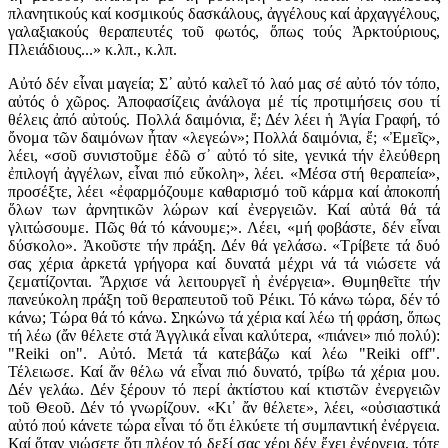
πλανητικούς καί κοσμικούς δασκάλους, ἀγγέλους καί ἀρχαγγέλους,
γαλαξιακούς θεραπευτές τοῦ φωτός, ὅπως τούς Ἀρκτούριους,
Πλειάδιους...» κ.λπ., κ.λπ.
Αὐτό δέν εἶναι μαγεία; Σ᾽ αὐτό καλεῖ τό λαό μας σέ αὐτό τόν τόπο,
αὐτός ὁ χῶρος. Ἀποφασίζεις ἀνάλογα μέ τίς προτιμήσεις σου τί
θέλεις ἀπό αὐτούς. Πολλά δαιμόνια, ἔ; Δέν λέει ἡ Ἁγία Γραφή, τό
ὄνομα τῶν δαιμόνων ἦταν «λεγεών»; Πολλά δαιμόνια, ἔ; «Ἐμεῖς»,
λέει, «σοῦ συνιστοῦμε ἐδῶ σ᾽ αὐτό τό site, γενικά τήν ἐλεύθερη
ἐπιλογή ἀγγέλων, εἶναι πιό εὔκολη», λέει. «Μέσα στή θεραπεία»,
προσέξτε, λέει «ἐφαρμόζουμε καθαρισμό τοῦ κάρμα καί ἀποκοπή
ὅλων των ἀρνητικῶν λώρων καί ἐνεργειῶν. Καί αὐτά θά τά
γλιτώσουμε. Πῶς θά τό κάνουμε;». Λέει, «μή φοβάστε, δέν εἶναι
δύσκολο». Ἀκοῦστε τήν πράξη. Δέν θά γελάσω. «Τρίβετε τά δυό
σας χέρια ἀρκετά γρήγορα καί δυνατά μέχρι νά τά νιώσετε νά
ζεματίζονται. Ἄρχισε νά λειτουργεῖ ἡ ἐνέργεια». Θυμηθεῖτε τήν
πανεύκολη πράξη τοῦ θεραπευτοῦ τοῦ Ρέικι. Τό κάνω τώρα, δέν τό
κάνω; Τώρα θά τό κάνω. Σηκώνω τά χέρια καί λέω τή φράση, ὅπως
τή λέω (ἄν θέλετε στά Ἀγγλικά εἶναι καλύτερα, «πιάνει» πιό πολύ):
"Reiki on". Αὐτό. Μετά τά κατεβάζω καί λέω "Reiki off".
Τέλειωσε. Καί ἄν θέλω νά εἶναι πιό δυνατό, τρίβω τά χέρια μου.
Δέν γελάω. Δέν ξέρουν τό περί ἀκτίστου καί κτιστῶν ἐνεργειῶν
τοῦ Θεοῦ. Δέν τό γνωρίζουν. «Κι᾿ ἄν θέλετε», λέει, «οὐσιαστικά
αὐτό πού κάνετε τώρα εἶναι τό ὅτι ἑλκύετε τή συμπαντική ἐνέργεια.
Καί ὅταν νιώσετε ὅτι πλέον τό δεξί σας χέρι δέν ἔχει ἐνέργεια, τότε