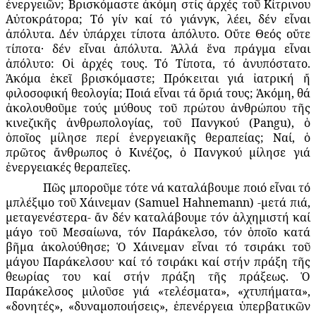
ἐνεργειῶν; Βρισκόμαστε ἀκόμη στίς ἀρχές τοῦ Κίτρινου
Αὐτοκράτορα; Τό γίν καί τό γιάνγκ, λέει, δέν εἶναι
ἀπόλυτα. Δέν ὑπάρχει τίποτα ἀπόλυτο. Οὔτε Θεός οὔτε
τίποτα· δέν εἶναι ἀπόλυτα. Ἀλλά ἕνα πράγμα εἶναι
ἀπόλυτο: Οἱ ἀρχές τους. Τό Τίποτα, τό ἀνυπόστατο.
Ἀκόμα ἐκεῖ βρισκόμαστε; Πρόκειται γιά ἰατρική ἤ
φιλοσοφική θεολογία; Ποιά εἶναι τά ὅριά τους; Ἀκόμη, θά
ἀκολουθοῦμε τούς μύθους τοῦ πρώτου ἀνθρώπου τῆς
κινεζικῆς ἀνθρωπολογίας, τοῦ Πανγκού (Pangu), ὁ
ὁποῖος μίλησε περί ἐνεργειακῆς θεραπείας; Ναί, ὁ
πρῶτος ἄνθρωπος ὁ Κινέζος, ὁ Πανγκού μίλησε γιά
ἐνεργειακές θεραπεῖες.
Πῶς μποροῦμε τότε νά καταλάβουμε ποιό εἶναι τό
μπλέξιμο τοῦ Χάινεμαν (Samuel Hahnemann) -μετά πιά,
μεταγενέστερα- ἄν δέν καταλάβουμε τόν ἀλχημιστή καί
μάγο τοῦ Μεσαίωνα, τόν Παράκελσο, τόν ὁποῖο κατά
βῆμα ἀκολούθησε; Ὁ Χάινεμαν εἶναι τό τσιράκι τοῦ
μάγου Παράκελσου· καί τό τσιράκι καί στήν πράξη τῆς
θεωρίας του καί στήν πράξη τῆς πράξεως. Ὁ
Παράκελσος μιλοῦσε γιά «τελέσματα», «χτυπήματα»,
«δονητές», «δυναμοποιήσεις», ἐπενέργεια ὑπερβατικῶν