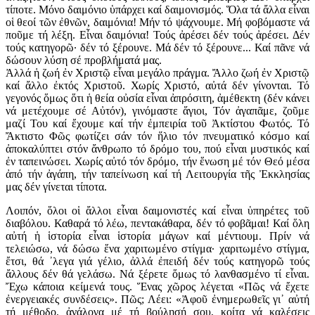
τίποτε. Μόνο δαιμόνιο ὑπάρχει καί δαιμονισμός. Ὅλα τά ἄλλα εἶναι
οἱ θεοί τῶν ἐθνῶν, δαιμόνια! Μήν τό ψάχνουμε. Μή φοβόμαστε νά
ποῦμε τή λέξη. Εἶναι δαιμόνια! Τούς ἀρέσει δέν τούς ἀρέσει. Δέν
τούς κατηγορῶ· δέν τό ξέρουνε. Μά δέν τό ξέρουνε... Καί πᾶνε νά
δώσουν λύση σέ προβλήματά μας.
Ἀλλά ἡ ζωή ἐν Χριστῷ εἶναι μεγάλο πράγμα. Ἄλλο ζωή ἐν Χριστῷ
καί ἄλλο ἐκτός Χριστοῦ. Χωρίς Χριστό, αὐτά δέν γίνονται. Τό
γεγονός ὅμως ὅτι ἡ θεία οὐσία εἶναι ἀπρόσιτη, ἀμέθεκτη (δέν κάνει
νά μετέχουμε σέ Αὐτόν), γινόμαστε ἅγιοι, Τόν ἀγαπᾶμε, ζοῦμε
μαζί Του καί ἔχουμε καί τήν ἐμπειρία τοῦ Ἀκτίστου Φωτός. Τό
Ἄκτιστο Φῶς φωτίζει σάν τόν ἥλιο τόν πνευματικό κόσμο καί
ἀποκαλύπτει στόν ἄνθρωπο τό δρόμο του, πού εἶναι μυστικός καί
ἐν ταπεινώσει. Χωρίς αὐτό τόν δρόμο, τήν ἕνωση μέ τόν Θεό μέσα
ἀπό τήν ἀγάπη, τήν ταπείνωση καί τή Λειτουργία τῆς Ἐκκλησίας
μας δέν γίνεται τίποτα.
Λοιπόν, ὅλοι οἱ ἄλλοι εἶναι δαιμονιστές καί εἶναι ὑπηρέτες τοῦ
διαβόλου. Καθαρά τό λέω, πεντακάθαρα, δέν τό φοβᾶμαι! Καί ὅλη
αὐτή ἡ ἱστορία εἶναι ἱστορία μάγων καί μέντιουμ. Πρίν νά
τελειώσω, νά δώσω ἕνα χαριτωμένο στίγμα· χαριτωμένο στίγμα,
ἔτσι, θά ᾽λεγα γιά γέλιο, ἀλλά ἐπειδή δέν τούς κατηγορῶ τούς
ἄλλους δέν θά γελάσω. Νά ξέρετε ὅμως τό λανθασμένο τί εἶναι.
Ἔχω κάποια κείμενά τους. Ἕνας χῶρος λέγεται «Πῶς νά ἔχετε
ἐνεργειακές συνδέσεις». Πῶς; Λέει: «Ἀφοῦ ἐνημερωθεῖς γι᾽ αὐτή
τή μέθοδο, ἀνάλογα μέ τή βούλησή σου, κοίτα νά καλέσεις