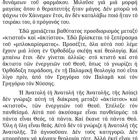
δυνάμεων τοῦ φαρμάκου. Μιλοῦσε γιά μιά μορφή
μαγείας ὅπου ὁ θεραπευτής ἦταν μάγος. Δέν μπορῶ νά
ψάχνω τόν Χάινεμαν ἔτσι, ἄν δέν καταλάβω ποιό ἦταν τό
τσιράκι του, ὁ πρόγονός του.
Ἐδῶ χρειάζεται βαθύτατος προσδιορισμός μεταξύ
«κτιστοῦ» καί «ἀκτίστου». Ἐδῶ βρίσκεται τό ξεπέρασμα
τοῦ «μπλοκαρίσματος». Προσέξτε, ὅλα αὐτά πού λέμε
ἔχουν μιά λύση ἐν Ὀρθοδόξῳ σκέψῃ καί θεολογίᾳ. Καί
μπαίνω ἔτσι -δέν γίνεται ἀλλιῶς- στό κτιστό καί στό
ἄκτιστο τῶν ἐνεργειῶν τοῦ Θεοῦ, ὅπως τό γνωρίζει ἡ
Ὀρθόδοξη παράδοση, ἐν τῇ Παλαμικῇ θεολογίᾳ πού εἶπα
λίγο πρίν, ἀπό τόν Γρηγόριο τόν Παλαμᾶ καί τόν
Γρηγόριο τόν Νύσσης.
Ἡ Ἀνατολή (ἡ Ἀνατολή τῆς Ἀνατολῆς, τῆς Ἀσίας)
δέν γνώριζε αὐτή τή διάκριση μεταξύ «ἀκτίστου» καί
«κτιστοῦ», τῶν ἐνεργειῶν τοῦ Θεοῦ. Ἐπέλεξε τόν
πανθεϊσμό. Αὐτά πού ἀκούσαμε εἶναι πανθεϊσμός: τά
πάντα εἶναι Θεός, τά πάντα. Καί ἔκανε τά πάντα Θεό.
Ὅλη ἡ ὕλη εἶναι θεός. Αὐτό δέν τό γνώριζε ἡ Ἀνατολή τῆς
Ἀνατολῆς. Τό ἀγνοοῦσαν. Δέν τούς κατηγορῶ. Δέν
μποροῦσαν νά κάνουν θεολογία τότε. Ἀλλά ἐκεῖ εἶναι τό