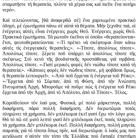
σταματῆστε τή θεραπεία, πλύντε τά χέρια σας καί πιεῖτε ἕνα ποτήρι
νερό».
Καί τελειώνοντας, [θά ἀναφερθῶ σέ] ἕνα χαριτωμένο πρακτικό
ὁδηγό, μέ ἐρωτήματα πάνω σέ αὐτά τά θέματα. Μήν ξεχνᾶτε πιά, οἱ
ἐνέργειες αὐτές εἶναι ἐνέργειες χωρίς Θεό. Ἐνέργειες χωρίς Θεό.
Πρακτικά ἐρωτήματα. Τά ρωτοῦν ἐκεῖνοι οἱ ὁποῖοι «θεραπεύονται»
ἔτσι, ψευτοθεραπεύονται: «-Τί πρέπει νά σκέφτομαι ὅταν κάνω
αὐτές τίς ἐνεργειακές θεραπεῖες;». «-Τίποτε, ἀπολύτως τίποτε».
Ἀπολύτως τίποτε. Ξέρετε ποῦ ὑπάρχει τό ἀπολύτως τίποτε τῆς
σκέψεως; Στό κενό τῆς βουδιστικῆς προσπάθειας γιά νιρβάνα.
Ἀπολύτως τίποτε. «-Γιατί μερικές φορές δέν νιώθω τίποτε κατά τή
θεραπεία;». «Κάποιες φορές δέν νιώθεις τίποτε, μή φοβᾶσαι ὅμως,
ἡ θεραπεία λειτουργεῖ». «-Ἀπό ποῦ ἔρχεται ἡ ἐνέργεια τοῦ Ρέικι;».
«-Ἔρχεται ἀπό τό Σύμπαν, ἀπό τή Φύση, ἀπό τήν Ἀνώτατη
Πνευματική Ἀρχή. Μποροῦμε νά ποῦμε πώς ἡ ἐνέργεια τοῦ Ρέικι
ἔρχεται ἀπό τήν Ἀρχή, ἀπό τό Ἀπόλυτο, ἀπό τό Τίποτε». Τέλος.
Κοροϊδεύουν τόν λαό μας. Φυσικά, μέ πολύ μάρκετινγκ, πολλή
διαφήμιση, πάρα πολλή διαφήμιση. Δέν διερωτῶμαι ποιός
πληρώνει τά χρήματα, δέν μπλέκομαι ἐκεῖ γιατί ἔχω τόν λόγο μου.
Θά τό πῶ σέ μισό λεπτό γιατί δέν μπλέκομαι ἐκεῖ, ποιός πληρώνει
τά χρήματα. Δέν μπλέκομαι ἐκεῖ. Πολλή διαφήμιση, πολλή μαγεία,
σαματάς γιά τό τίποτα ὅπως πρίν, καί διερωτῶμαι: ὁ λαός μας πού
μεγάλωσε σ᾽αὐτόν τόν τόπο τῆς Ἑλλάδας πού ἔφτιαξε ἐπιστήμη