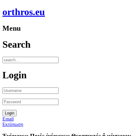
orthros.eu
Menu
Search
Login
Email
Εκτύπωση
Ἐνέργειες; Ποιές ἐνέργειες; Θεραπευτές ἤ μέντιουμ;