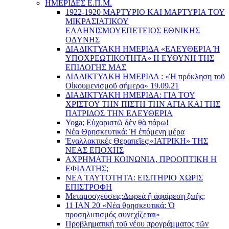
ΗΜΕΡΙΔΕΣ Ε.Π.Μ.
1922-1920 ΜΑΡΤΥΡΙΟ ΚΑI ΜΑΡΤΥΡIΑ ΤΟΥ
ΜΙΚΡΑΣΙΑΤΙΚΟΥ
EΛΛΗΝΙΣΜΟΥEΠEΤΕΙΟΣ EΘΝΙΚHΣ
O∆YΝΗΣ
ΔΙΑΔΙΚΤΥΑΚΗ ΗΜΕΡΙΔΑ «EΛΕΥΘΕΡΙΑ Ή
YΠΟΧΡΕΩΤΙΚΟΤΗΤΑ» Η ΕΥΘΥΝΗ ΤΗΣ
EΠΙΛΟΓΗΣ ΜΑΣ
ΔΙΑΔΙΚΤΥΑΚΗ ΗΜΕΡΙΔΑ : «Ἡ πρόκληση τοῦ
Οἰκουμενισμοῦ σήμερα» 19.09.21
ΔΙΑΔΙΚΤΥΑΚΗ ΗΜΕΡΙΔΑ: ΓΙΑ ΤΟΥ
ΧΡΙΣΤΟΥ ΤΗΝ ΠΙΣΤΗ ΤΗΝ ΑΓΙΑ ΚΑΙ ΤΗΣ
ΠΑΤΡΙΔΟΣ ΤΗΝ ΕΛΕΥΘΕΡΙΑ
Yoga; Εὐχαριστῶ δὲν θὰ πάρω!
Νέα Θρησκευτικά: Ἡ ἑπόμενη μέρα
Ἐναλλακτικές Θεραπεῖες:
«ΙΑΤΡΙΚΗ» ΤΗΣ
ΝΕΑΣ ΕΠΟΧΗΣ
ΑΧΡΗΜΑΤΗ ΚΟΙΝΩΝΙΑ, ΠΡΟΟΠΤΙΚΗ Η
ΕΦΙΑΛΤΗΣ;
ΝΕΑ ΤΑΥΤΟΤΗΤΑ: ΕΙΣΙΤΗΡΙΟ ΧΩΡΙΣ
ΕΠΙΣΤΡΟΦΗ
Μεταμοσχεύσεις:
Δωρεά ἤ ἀφαίρεση ζωῆς;
11 ΙΑΝ 20 «Νέα θρησκευτικά: Ὁ
προσηλυτισμός συνεχίζεται»
Προβληματική τοῦ νέου προγράμματος τῶν