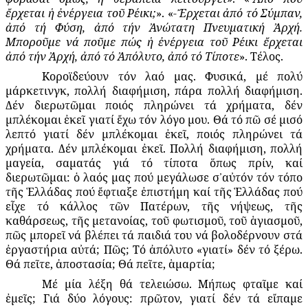
ἔρχεται ἡ ἐνέργεια τοῦ Ρέικι;
». «
-Ἔρχεται ἀπό τό Σύμπαν,
ἀπό τή Φύση, ἀπό τήν Ἀνώτατη Πνευματική Ἀρχή.
Μποροῦμε νά ποῦμε πώς ἡ ἐνέργεια τοῦ Ρέικι ἔρχεται
ἀπό τήν Ἀρχή, ἀπό τό Ἀπόλυτο, ἀπό τό Τίποτε
». Τέλος.
Κοροϊδεύουν τόν λαό μας. Φυσικά, μέ πολύ
μάρκετινγκ, πολλή διαφήμιση, πάρα πολλή διαφήμιση.
Δέν διερωτῶμαι ποιός πληρώνει τά χρήματα, δέν
μπλέκομαι ἐκεῖ γιατί ἔχω τόν λόγο μου. Θά τό πῶ σέ μισό
λεπτό γιατί δέν μπλέκομαι ἐκεῖ, ποιός πληρώνει τά
χρήματα. Δέν μπλέκομαι ἐκεῖ. Πολλή διαφήμιση, πολλή
μαγεία, σαματάς γιά τό τίποτα ὅπως πρίν, καί
διερωτῶμαι: ὁ λαός μας πού μεγάλωσε σ᾽αὐτόν τόν τόπο
τῆς Ἑλλάδας πού ἔφτιαξε ἐπιστήμη καί τῆς Ἑλλάδας πού
εἶχε τό κάλλος τῶν Πατέρων, τῆς νήψεως, τῆς
καθάρσεως, τῆς μετανοίας, τοῦ φωτισμοῦ, τοῦ ἁγιασμοῦ,
πῶς μπορεῖ νά βλέπει τά παιδιά του νά βολοδέρνουν στά
ἐργαστήρια αὐτά; Πῶς; Τό ἀπόλυτο «γιατί» δέν τό ξέρω.
Θά πεῖτε, ἀποστασία; Θά πεῖτε, ἁμαρτία;
Μέ μία λέξη θά τελειώσω. Μήπως φταῖμε καί
ἐμεῖς; Γιά δύο λόγους: πρῶτον, γιατί δέν τά εἴπαμε