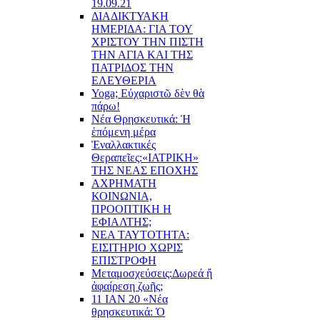
19.09.21
ΔΙΑΔΙΚΤΥΑΚΗ
ΗΜΕΡΙΔΑ: ΓΙΑ ΤΟΥ
ΧΡΙΣΤΟΥ ΤΗΝ ΠΙΣΤΗ
ΤΗΝ ΑΓΙΑ ΚΑΙ ΤΗΣ
ΠΑΤΡΙΔΟΣ ΤΗΝ
ΕΛΕΥΘΕΡΙΑ
Yoga; Εὐχαριστῶ δὲν θὰ
πάρω!
Νέα Θρησκευτικά: Ἡ
ἑπόμενη μέρα
Ἐναλλακτικές
Θεραπεῖες:
«ΙΑΤΡΙΚΗ»
ΤΗΣ ΝΕΑΣ ΕΠΟΧΗΣ
ΑΧΡΗΜΑΤΗ
ΚΟΙΝΩΝΙΑ,
ΠΡΟΟΠΤΙΚΗ Η
ΕΦΙΑΛΤΗΣ;
ΝΕΑ ΤΑΥΤΟΤΗΤΑ:
ΕΙΣΙΤΗΡΙΟ ΧΩΡΙΣ
ΕΠΙΣΤΡΟΦΗ
Μεταμοσχεύσεις:
Δωρεά ἤ
ἀφαίρεση ζωῆς;
11 ΙΑΝ 20 «Νέα
θρησκευτικά: Ὁ