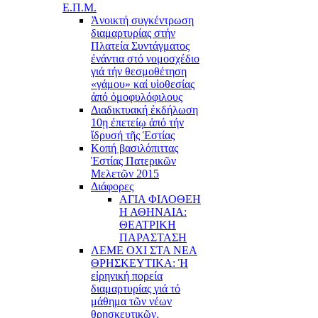
Ε.Π.Μ.
Ἀνοικτή συγκέντρωση
διαμαρτυρίας στήν
Πλατεία Συντάγματος
ἐνάντια στό νομοσχέδιο
γιά τήν θεσμοθέτηση
«γάμου» καί υἱοθεσίας
ἀπό ὁμοφυλόφιλους
Διαδικτυακή ἐκδήλωση
10ῃ ἐπετείῳ ἀπό τήν
ἵδρυσή τῆς Ἑστίας
Κοπή βασιλόπιττας
Ἑστίας Πατερικῶν
Μελετῶν 2015
Διάφορες
ΑΓΙΑ ΦΙΛΟΘΕΗ
Η ΑΘΗΝΑΙΑ:
ΘΕΑΤΡΙΚΗ
ΠΑΡΑΣΤΑΣΗ
ΛΕΜΕ ΟΧΙ ΣΤΑ ΝΕΑ
ΘΡΗΣΚΕΥΤΙΚΑ: Ἡ
εἰρηνική πορεία
διαμαρτυρίας γιά τό
μάθημα τῶν νέων
θρησκευτικῶν.