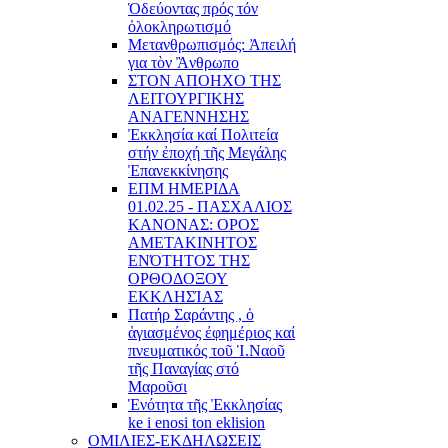
Ὁδεύοντας πρός τόν
ὁλοκληρωτισμό
Μετανθρωπισμός: Ἀπειλή
για τὸν Ἂνθρωπο
ΣΤΟΝ ΑΠΟΗΧΟ ΤΗΣ
ΛΕΙΤΟΥΡΓΙΚΗΣ
ΑΝΑΓΕΝΝΗΣΗΣ
Ἐκκλησία καί Πολιτεία
στήν ἐποχή τῆς Μεγάλης
Ἐπανεκκίνησης
ΕΠΜ ΗΜΕΡΙΔΑ
01.02.25 - ΠΑΣΧΑΛΙΟΣ
ΚΑΝΟΝΑΣ: ΟΡΟΣ
ΑΜΕΤΑΚΙΝΗΤΟΣ
ΕΝΌΤΗΤΟΣ ΤΗΣ
ΟΡΘΟΔΟΞΟΥ
ΕΚΚΛΗΣΊΑΣ
Πατήρ Σαράντης , ὁ
ἁγιασμένος ἐφημέριος καί
πνευματικός τοῦ Ἱ.Ναοῦ
τῆς Παναγίας στό
Μαροῦσι
Ἑνότητα τῆς Ἐκκλησίας
ke i enosi ton eklision
ΟΜΙΛΙΕΣ-ΕΚΔΗΛΩΣΕΙΣ