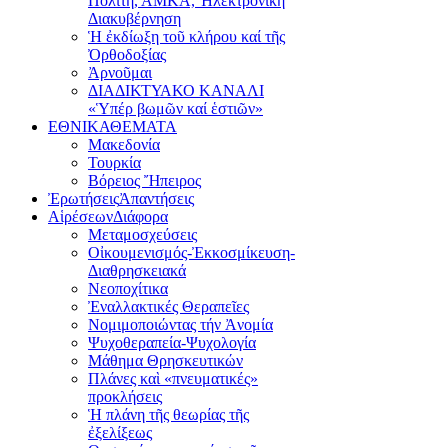
Πολίτη, ΑΜΚΑ, Ἠλεκτρονική
Διακυβέρνηση
Ἡ ἐκδίωξη τοῦ κλήρου καί τῆς
Ὀρθοδοξίας
Ἀρνοῦμαι
ΔΙΑΔΙΚΤΥΑΚΟ ΚΑΝΑΛΙ
«Ὑπέρ βωμῶν καί ἑστιῶν»
ΕΘΝΙΚΑ
ΘΕΜΑΤΑ
Μακεδονία
Τουρκία
Βόρειος Ἤπειρος
Ἐρωτήσεις
Ἀπαντήσεις
Αἱρέσεων
Διάφορα
Μεταμοσχεύσεις
Οἰκουμενισμός-Ἐκκοσμίκευση-
Διαθρησκειακά
Νεοποχίτικα
Ἐναλλακτικές Θεραπεῖες
Νομιμοποιώντας τήν Ἀνομία
Ψυχοθεραπεία-Ψυχολογία
Μάθημα Θρησκευτικών
Πλάνες καὶ «πνευματικές»
προκλήσεις
Ἡ πλάνη τῆς θεωρίας τῆς
ἐξελίξεως