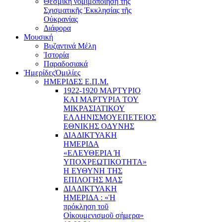
Θεσμική νομιμοποίηση τῆς
Σχισματικῆς Ἐκκλησίας τῆς
Οὐκρανίας
Διάφορα
Μουσική
Βυζαντινά Μέλη
Ἰστορία
Παραδοσιακά
Ἡμερίδες
Ὁμιλίες
ΗΜΕΡΙΔΕΣ Ε.Π.Μ.
1922-1920 ΜΑΡΤΥΡΙΟ
ΚΑI ΜΑΡΤΥΡIΑ ΤΟΥ
ΜΙΚΡΑΣΙΑΤΙΚΟΥ
EΛΛΗΝΙΣΜΟΥEΠEΤΕΙΟΣ
EΘΝΙΚHΣ O∆YΝΗΣ
ΔΙΑΔΙΚΤΥΑΚΗ
ΗΜΕΡΙΔΑ
«EΛΕΥΘΕΡΙΑ Ή
YΠΟΧΡΕΩΤΙΚΟΤΗΤΑ»
Η ΕΥΘΥΝΗ ΤΗΣ
EΠΙΛΟΓΗΣ ΜΑΣ
ΔΙΑΔΙΚΤΥΑΚΗ
ΗΜΕΡΙΔΑ : «Ἡ
πρόκληση τοῦ
Οἰκουμενισμοῦ σήμερα»