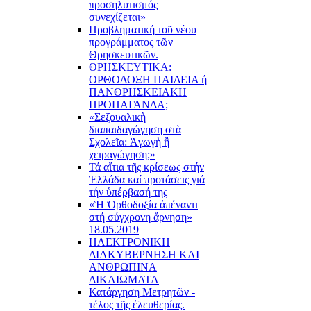
προσηλυτισμός
συνεχίζεται»
Προβληματική τοῦ νέου
προγράμματος τῶν
Θρησκευτικῶν.
ΘΡΗΣΚΕΥΤΙΚΑ:
ΟΡΘΟΔΟΞΗ ΠΑΙΔΕΙΑ ή
ΠΑΝΘΡΗΣΚΕΙΑΚΗ
ΠΡΟΠΑΓΑΝΔΑ;
«Σεξουαλικὴ
διαπαιδαγώγηση στὰ
Σχολεῖα: Ἀγωγὴ ἢ
χειραγώγηση;»
Τά αἴτια τῆς κρίσεως στήν
Ἑλλάδα καί προτάσεις γιά
τήν ὑπέρβασή της
«Ἡ Ὀρθοδοξία ἀπέναντι
στή σύγχρονη ἄρνηση»
18.05.2019
ΗΛΕΚΤΡΟΝΙΚΗ
ΔΙΑΚΥΒΕΡΝΗΣΗ ΚΑΙ
ΑΝΘΡΩΠΙΝΑ
ΔΙΚΑΙΩΜΑΤΑ
Κατάργηση Μετρητῶν -
τέλος τῆς ἐλευθερίας.