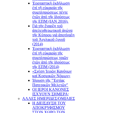
Ἑορταστική ἐκδήλωση
ἐπί τῇ εὐκαιρίᾳ τῆς
συμπληρώσεως πέντε
ἐτῶν ἀπό τῆς ἱδρύσεως
τῆς ΕΠΜ (ΙΑΝ 2016).
Γιά τήν ἔναρξη τοῦ
ἀπελευθερωτικοῦ ἀγώνα
τῆς Κύπρου γιά ἀποτίναξη
τοῦ Ἀγγλικοῦ ζυγοῦ
(2014)
Ἑορταστική ἐκδήλωση
ἐπί τῇ εὐκαιρίᾳ τῆς
συμπληρώσεως τριῶν
ἐτῶν ἀπό τῆς ἱδρύσεως
τῆς ΕΠΜ (2014)
«Σχέση Ἱερῶν Κανόνων
καί Κοσμικῶν Νόμων»
Ίδρυση τῆς "Ἑστίας
Πατερικῶν Μελετῶν"
ΟΙ ΙΕΡΟΙ ΚΑΝΟΝΕΣ
ΙΣΧΥΟΥΝ ΣΗΜΕΡΑ;
ΑΛΛΕΣ ΗΜΕΡΙΔΕΣ/ΟΜΙΛΙΕΣ
Η ΔΙΕΙΣΔΥΣΗ ΤΟΥ
ΑΠΟΚΡΥΦΙΣΜΟΥ
ΣΤΟΝ ΧΩΡΟ ΤΩΝ