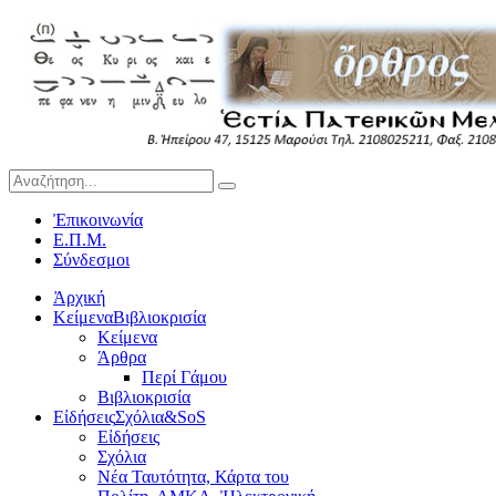
Ἐπικοινωνία
Ε.Π.Μ.
Σύνδεσμοι
Ἀρχική
Κείμενα
Βιβλιοκρισία
Κείμενα
Άρθρα
Περί Γάμου
Βιβλιοκρισία
Εἰδήσεις
Σχόλια&SoS
Εἰδήσεις
Σχόλια
Νέα Ταυτότητα, Κάρτα του