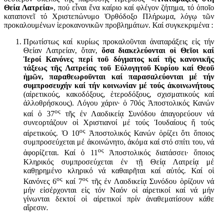
Θεία Λατρεία»
, πού εἶναι ἕνα καίριο καί φλέγον ζήτημα, τό ὁποῖο
καταπονεῖ τό Χριστεπώνυμο Ὀρθόδοξο Πλήρωμα, λόγῳ τῶν
προκαλουμένων ἱεροκανονικῶν προβλημάτων. Καί συγκεκριμένα :
Πρωτίστως καί κυρίως προκαλοῦνται ἀναταράξεις εἰς τήν
Θείαν Λατρείαν, ὅταν,
ὅσα διακελεύονται οἱ Θεῖοι καί
Ἱεροί Κανόνες περί τοῦ δόγματος καί τῆς κανονικῆς
τάξεως τῆς Λατρείας τοῦ Εὐλογητοῦ Κυρίου καί Θεοῦ
ἡμῶν, παραθεωροῦνται καί παρασαλεύονται μέ τήν
συμπροσευχήν καί τήν κοινωνίαν μέ τούς ἀκοινωνήτους
(αἱρετικούς, κακοδόξους, ἑτεροδόξους, σχισματικούς καί
ἀλλοθρήσκους). Λόγου χάριν· ὁ 70ός Ἀποστολικός Κανών
ος
καί ὁ 37
τῆς ἐν Λαοδικείᾳ Συνόδου ἀπαγορεύουν νά
συνεορτάζουν οἱ Χριστιανοί μέ τούς Ἰουδαίους ἤ τούς
ος
αἱρετικούς. Ὁ 10
Ἀποστολικός Κανών ὁρίζει ὅτι ὅποιος
συμπροσεύχεται μέ ἀκοινώνητο, ἀκόμα καί στό σπίτι του, νά
ος
ἀφορίζεται. Καί ὁ 11
Ἀποστολικός διατάσσει· ὅποιος
Κληρικός συμπροσεύχεται ἐν τῇ Θείᾳ Λατρείᾳ μέ
καθῃρημένο κληρικό νά καθαιρῆται καί αὐτός. Καί οἱ
ος
ος
Κανόνες 6
καί 7
τῆς ἐν Λαοδικείᾳ Συνόδου ὁρίζουν νά
μήν εἰσέρχονται εἰς τόν Ναόν οἱ αἱρετικοί καί νά μήν
γίνωνται δεκτοί οἱ αἱρετικοί πρίν ἀναθεματίσουν κάθε
αἵρεσιν.