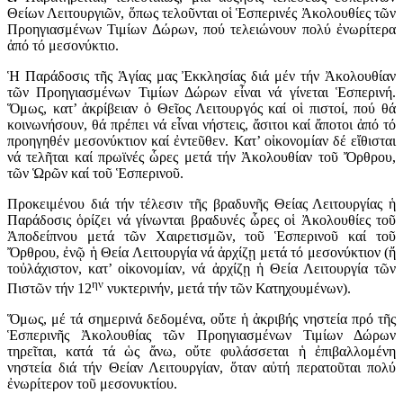
Θείων Λειτουργιῶν, ὅπως τελοῦνται οἱ Ἑσπερινές Ἀκολουθίες τῶν
Προηγιασμένων Τιμίων Δώρων, πού τελειώνουν πολύ ἐνωρίτερα
ἀπό τό μεσονύκτιο.
Ἡ Παράδοσις τῆς Ἁγίας μας Ἐκκλησίας διά μέν τήν Ἀκολουθίαν
τῶν Προηγιασμένων Τιμίων Δώρων εἶναι νά γίνεται Ἑσπερινή.
Ὅμως, κατ’ ἀκρίβειαν ὁ Θεῖος Λειτουργός καί οἱ πιστοί, πού θά
κοινωνήσουν, θά πρέπει νά εἶναι νήστεις, ἄσιτοι καί ἄποτοι ἀπό τό
προηγηθέν μεσονύκτιον καί ἐντεῦθεν. Κατ’ οἰκονομίαν δέ εἴθισται
νά τελῆται καί πρωϊνές ὧρες μετά τήν Ἀκολουθίαν τοῦ Ὄρθρου,
τῶν Ὡρῶν καί τοῦ Ἑσπερινοῦ.
Προκειμένου διά τήν τέλεσιν τῆς βραδυνῆς Θείας Λειτουργίας ἡ
Παράδοσις ὁρίζει νά γίνωνται βραδυνές ὧρες οἱ Ἀκολουθίες τοῦ
Ἀποδείπνου μετά τῶν Χαιρετισμῶν, τοῦ Ἑσπερινοῦ καί τοῦ
Ὄρθρου, ἐνῷ ἡ Θεία Λειτουργία νά ἀρχίζῃ μετά τό μεσονύκτιον (ἤ
τοὐλάχιστον, κατ’ οἰκονομίαν, νά ἀρχίζῃ ἡ Θεία Λειτουργία τῶν
ην
Πιστῶν τήν 12
νυκτερινήν, μετά τήν τῶν Κατηχουμένων).
Ὅμως, μέ τά σημερινά δεδομένα, οὔτε ἡ ἀκριβής νηστεία πρό τῆς
Ἑσπερινῆς Ἀκολουθίας τῶν Προηγιασμένων Τιμίων Δώρων
τηρεῖται, κατά τά ὡς ἄνω, οὔτε φυλάσσεται ἡ ἐπιβαλλομένη
νηστεία διά τήν Θείαν Λειτουργίαν, ὅταν αὐτή περατοῦται πολύ
ἐνωρίτερον τοῦ μεσονυκτίου.