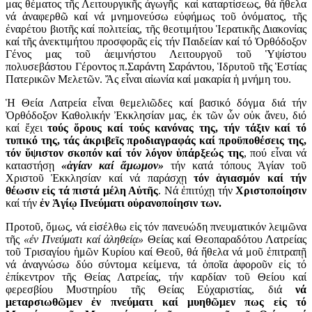
μας θέματος τῆς Λειτουργικῆς ἀγωγῆς καί καταρτίσεως, θά ἤθελα
νά ἀναφερθῶ καί νά μνημονεύσω εὐφήμως τοῦ ὀνόματος, τῆς
ἐναρέτου βιοτῆς καί πολιτείας, τῆς θεοτιμήτου Ἱερατικῆς Διακονίας
καί τῆς ἀνεκτιμήτου προσφορᾶς εἰς τήν Παιδείαν καί τό Ὀρθόδοξον
Γένος μας τοῦ ἀειμνήστου Λειτουργοῦ τοῦ Ὑψίστου
πολυσεβάστου Γέροντος π.Σαράντη Σαράντου, Ἱδρυτοῦ τῆς Ἑστίας
Πατερικῶν Μελετῶν. Ἄς εἶναι αἰωνία καί μακαρία ἡ μνήμη του.
Ἡ Θεία Λατρεία εἶναι θεμελιῶδες καί βασικό δόγμα διά τήν
Ὀρθόδοξον Καθολικήν Ἐκκλησίαν μας, ἐκ τῶν ὧν οὐκ ἄνευ, διό
καί ἔχει
τούς ὅρους καί τούς κανόνας της, τήν τάξιν καί τό
τυπικό της, τάς ἀκριβεῖς προδιαγραφάς καί προϋποθέσεις της,
τόν ὕψιστον σκοπόν καί τόν λόγον ὑπάρξεώς της
, πού εἶναι νά
καταστήσῃ
«ἁγίαν καί ἄμωμον»
τήν κατά τόπους Ἁγίαν τοῦ
Χριστοῦ Ἐκκλησίαν καί νά παράσχῃ
τόν ἁγιασμόν καί τήν
θέωσιν εἰς τά πιστά μέλη Αὐτῆς
. Νά ἐπιτύχῃ τήν
Χριστοποίησιν
καί τήν
ἐν Ἁγίῳ Πνεύματι οὐρανοποίησιν των.
Προτοῦ, ὅμως, νά εἰσέλθω εἰς τόν πανευώδη πνευματικόν λειμῶνα
τῆς
«ἐν Πνεύματι καί ἀληθείᾳ»
Θείας καί Θεοπαραδότου Λατρείας
τοῦ Τρισαγίου ἡμῶν Κυρίου καί Θεοῦ, θά ἤθελα νά μοῦ ἐπιτραπῇ
νά ἀναγνώσω δύο σύντομα κείμενα, τά ὁποῖα ἀφοροῦν εἰς τό
ἐπίκεντρον τῆς Θείας Λατρείας, τήν καρδίαν τοῦ Θείου καί
φερεσβίου Μυστηρίου τῆς Θείας Εὐχαριστίας, διά
νά
μεταρσιωθῶμεν ἐν πνεύματι καί μυηθῶμεν πως εἰς τό