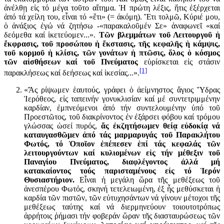
ἀνέλθῃ εἰς τό μέγα τοῦτο αἴτημα. Ἡ πρώτη λέξις, ἥτις ἐξέρχεται
ἀπό τά χείλη του, εἶναι τό «ἔτι» (= ἀκόμη). Ἔτι τολμῶ, Κύριέ μου,
ὁ ἀνάξιος ἐγώ νά ζητήσω -«παρακαλοῦμέν Σε» ἀναφωνεῖ «καί
δεόμεθα καί ἱκετεύομεν...».
Τῶν βλεμμάτων τοῦ Λειτουργοῦ ἡ
ἔκφρασις, τοῦ προσώπου ἡ ἔκστασις, τῆς κεφαλῆς ἡ κάμψις,
τοῦ κορμοῦ ἡ κλίσις, τῶν γονάτων ἡ πτῶσις, ὅλος ὁ κόσμος
τῶν αἰσθήσεων καί τοῦ Πνεύματος
εὑρίσκεται εἰς στάσιν
[1]
παρακλήσεως καί δεήσεως καί ἱκεσίας...».
«Ἄς ρίψωμεν ἑαυτούς, γράφει ὁ ἀείμνηστος ἅγιος Ὕδρας
Ἱερόθεος, εἰς ταπεινήν γονυκλισίαν καί μέ συντετριμμένην
καρδίαν, ἐμπνεόμενοι ἀπό τήν συντελουμένην ὑπό τοῦ
Προεστῶτος, τοῦ διακρίνοντος ἐν ἐξάρσει φόβου καί τρόμου
γλώσσας ὡσεί πυρός,
ἄς ἐκζητήσωμεν θείᾳ εὐδοκίᾳ νά
καταυγασθῶμεν ἀπό τάς μαρμαρυγάς τοῦ Παρακλήτου
Φωτός, τό Ὁποῖον ἐπέπεσεν ἐπί τάς κεφαλάς τῶν
λειτουργούντων καί κυλιομένων εἰς τήν μέθεξιν τοῦ
Παναγίου Πνεύματος, διαφλέγοντος ἀλλά μή
κατακαίοντος τούς παρισταμένους εἰς τό Ἱερόν
Θυσιαστήριον.
Εἶναι ἡ μεγάλη ὥρα τῆς μεθέξεως τοῦ
ἀνεσπέρου Φωτός, σκηνή τετελειωμένη, ἐξ ἧς μεθύσκεται ἡ
καρδία τῶν πιστῶν, τῶν εὐτυχησάντων νά γίνουν μέτοχοι τῆς
μεθέξεως ταύτης καί νά διερμηνεύουν τοιουτοτρόπως
ἀρρήτοις ῥήμασι τήν φοβεράν ὥραν τῆς διασταυρώσεως τῶν