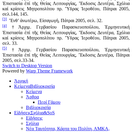
Ἐπιστασία ἐπί τῆς Θείας Λειτουργίας, Ἔκδοσις Δευτέρα, Σχόλια
καί κρίσεις Μητροπολίτου πρ. Ὕδρας Ἱεροθέου, Πάτραι 2005,
σελ.144, 145.
[3]
Ἔνθ’ ἀνωτέρω, Εἰσαγωγή, Πάτραι 2005, σελ. 32.
[4]
†Ἀρχιμ. Γερβασίου Παρασκευοπούλου, Ἑρμηνευτική
Ἐπιστασία ἐπί τῆς Θείας Λειτουργίας, Ἔκδοσις Δευτέρα, Σχόλια
καί κρίσεις Μητροπολίτου πρ. Ὕδρας Ἱεροθέου, Πάτραι 2005,
σελ. 33.
[5]
†Ἀρχιμ. Γερβασίου Παρασκευοπούλου, Ἑρμηνευτική
Ἐπιστασία ἐπί τῆς Θείας Λειτουργίας, Ἔκδοσις Δευτέρα, Πάτραι
2005, σελ.33-34.
Switch to Desktop Version
Powered by
Warp Theme Framework
Ἀρχική
Κείμενα
Βιβλιοκρισία
Κείμενα
Άρθρα
Περί Γάμου
Βιβλιοκρισία
Εἰδήσεις
Σχόλια&SoS
Εἰδήσεις
Σχόλια
Νέα Ταυτότητα, Κάρτα του Πολίτη, ΑΜΚΑ,