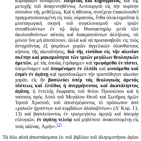
κορυφαίων δυνάμεων,
λατρείας καί κηρύγματος
, καί τῆς
μετοχῆς τοῦ ἀναγεννηθέντος Λειτουργοῦ εἰς τήν πυρίνην
σύνοδον τῆς μεθέξεως. Καί ἡ ἀθέατος συνέχεια ἐπακολουθεῖ
πραγματοποιουμένη εἰς τούς οὐρανούς, ἔνθα ὁλοκληροῦται ἡ
μυσταγωγική σκηνή τοῦ συγκλονισμοῦ τῶν τριῶν
συναθλούντων ἐν τῷ ἁγίῳ Θυσιαστηρίῳ μετά τῶν
ἀκολουθούντων αὐτούς καί διακρατούντων ἀλλήλους, οὐ
μόνον ἵνα μή ἀποπέσουν, ἀλλά καί νά προσαναβοῦν εἰς τούς
ἀντηχοῦντας ἐξ ᾀσμάτων χορῶν ἀγγελικῶν ὁλανθίστους
κήπους τῆς αἰωνιότητος,
διά τῆς εἰσόδου εἰς τήν αἰωνίαν
σκέπην καί μακαριότητα τῶν τριῶν μεγάλων θεολογικῶν
ἀρετῶν
, μέ τάς ὁποίας ἐτράφημεν καί
τρεφόμεθα ἐν πίστει
,
ὑπεμείναμεν καί
ύπομένομεν ἐν ἐλπίδι
καί
κινούμεθα καί
ἐσμέν ἐν ἀγάπῃ
καί προσδοκῶμεν τήν τρισπόθητον αἰωνίαν
χαράν, εἰς ἥν
βασιλεύει ὑπέρ τάς θεολογικάς ἀρετάς
πίστεως καί ἐλπίδος ἡ ἀνερμήνευτος καί ἀκατάληπτος
ἀγάπη
, ἡ ἐντελής ἔκφρασις τοῦ θείου Προσώπου καί ἡ
ταύτισις πρός Αὐτό τοῦ Μεγάλου Θεοῦ καί Σωτῆρος ἡμῶν
Ἰησοῦ Χριστοῦ, τοῦ ἀποστρέφοντος τό πρόσωπον ἀπό
«χαλκῶν ἠχούντων καί κυμβάλων ἀλαλαζόντων»
(Α’ Κορ. 13,
13) καί βασιλεύοντος ἐν τρισμεγίστῳ ἀμητῷ καί ἀπειρίᾳ
εὐλογιῶν,
ἐν ἀγάπῃ τελείᾳ
καί μηδέποτε ἀνακοπτομένῃ εἰς
[2]
τούς αἰῶνας. Ἀμήν».
Τά δύο αὐτά ἀποσπάσματα ἐκ τοῦ βιβλίου τοῦ ἀλησμονήτου ἁγίου