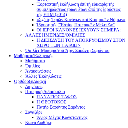
Ἑορταστική ἐκδήλωση ἐπί τῇ εὐκαιρίᾳ τῆς
συμπληρώσεως τριῶν ἐτῶν ἀπό τῆς ἱδρύσεως
τῆς ΕΠΜ (2014)
«Σχέση Ἱερῶν Κανόνων καί Κοσμικῶν Νόμων»
Ίδρυση τῆς "Ἑστίας Πατερικῶν Μελετῶν"
ΟΙ ΙΕΡΟΙ ΚΑΝΟΝΕΣ ΙΣΧΥΟΥΝ ΣΗΜΕΡΑ;
ΑΛΛΕΣ ΗΜΕΡΙΔΕΣ/ΟΜΙΛΙΕΣ
Η ΔΙΕΙΣΔΥΣΗ ΤΟΥ ΑΠΟΚΡΥΦΙΣΜΟΥ ΣΤΟΝ
ΧΩΡΟ ΤΩΝ ΠΑΙΔΙΩΝ
Ὁμιλίες Μακαριστοῦ Ἀρχ. Σαράντη Σαράντου
Μαθήματα
Ἑλληνικῆς
Μαθήματα
Ὁμιλίες
Ἀνακοινώσεις
Ἄλλες Ἐκδηλώσεις
Ὀρθόδοξη
Διδαχή
Διηγήσεις
Πατερική Διδασκαλία
ΠΑΝΑΓΙΟΣ ΤΑΦΟΣ
Η ΘΕΟΤΟΚΟΣ
Πατήρ Σαράντης Σαράντος
Συναξάρι
Ἅγιος Μέγας Κωνσταντῖνος
Καινή Διαθήκη