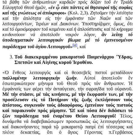
τά βάθη τῶν ἀνθρωπίνων καρδιῶν πρός δόξαν τοῦ ἐν Τριάδι
Εὐλογητοῦ Θεοῦ ἡμῶν,
«ἐν ᾧ εἰσι πάντες οἱ θησαυροί τῆς σοφίας
καί τῆς γνώσεως οἱ ἀπόκρυφοι»
(Κολ. 2,3).
Ζητοῦμεν τήν λιτότητα
καί τήν ἁπλότητα εἰς τήν ἐμφάνισιν τῶν Ναῶν καί τῶν
λειτουργούντων, Ἱερέων καί Διακόνων. Ὑποστηρίζομεν, ὅμως, ὅτι
καί τό ὁμοιόμορφον τοῦ κειμένου καί ἡ ἁπλούστευσις καί τό κήρυγμα
κινδυνεύουν νά ἀποτελοῦν νεκρόν λόγον,
ἄν λείπῃ τό
ὑποδειγματικόν λειτουργικόν βίωμα μέ τό ἐμπνευσμένον
[4]
παράδειγμα τοῦ ἁγίου Λειτουργοῦ»
, καί
Τοῦ διακεκριμμένου μακαριστοῦ Ποιμενάρχου Ὕδρας,
Σπετσῶν καί Αἰγίνης κυροῦ Ἱεροθέου.
«Ὁ ἔνθεος λειτουργός καί οἱ θεοσεβεῖς πιστοί μεταδίδουν
παλλομένην λειτουργικήν ζωήν
. Αὐτοί ἀποτελοῦν ἕν
ἐσωτερικώτερον μήνυμα τοῦ Θεοῦ πρός τόν ἄνθρωπον. Ἡ
ἐμφάνισίς των φέρει τήν ἀνταύγειαν, τήν σφραγῖδα τοῦ οὐρανοῦ.
Μέ τήν στάσιν, μέ τάς κινήσεις, μέ τήν ἔκφρασίν των, μέ τήν
προσέλευσιν εἰς τό Ποτήριον τῆς ζωῆς ἐκπλήσσουν τούς
ἀπίστους, συγκινοῦν τούς ἀδιαφόρους, ἐμπνέουν τούς πιστούς
καί παρακινοῦν πρός μίμησιν. Ὤ! καί πόσα δέν διδάσκει τό
ζῶν παράδειγμα τοῦ ἐναρέτου Θείου Λειτουργοῦ!
Τέλος,
δυνάμεθα νά διαβεβαιώσωμεν προσωπικῶς ὡς λειτουργήσαντες
καί διακονήσαντες παρά τῷ μακαριστῷ πατρί ἐπί τέσσερας καί
πλέον δεκαετίας, ὅτι ὁ ἅγιος Γέροντας π.Γερβάσιος