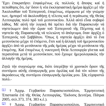
Ἔχει ἐπικρατήσει ἐσφαλμένως εἰς πολλούς ἡ ἄποψις καί ἡ
πεποίθησις ὅτι, ἐφ’ ὅσον ἡ νέα ἐκκλησιαστική ἡμέρα ἀρχίζει μέ τήν
Ἀκολουθίαν τοῦ Ἑσπερινοῦ, ἑπομένως, σύμφωνα μέ τήν γνώμην
των, ἠμπορεῖ νά ἀκολουθήσῃ ἡ τέλεσις καί ἡ περάτωσις τῆς Θείας
Λειτουργίας πολύ πρό τοῦ μεσονυκτίου. Ἀλλά αὐτό εἶναι σοβαρό
λάθος. Μέ αὐτή τήν λογική θά πρέπει διά τήν Παρασκευήν νά
νηστεύωμεν ἀπό τήν ὥραν τοῦ Ἑσπερινοῦ τῆς Πέμπτης καί ἡ
νηστεία τῆς Παρασκευῆς νά τελειώνη τό ἀπόγευμα, ὅταν ἀρχίζῃ ὁ
Ἑσπερινός τοῦ Σαββάτου. Ὅπως ἡ νηστεία ἀρχίζει ἀπό τό ἕνα
μεσονύκτιο μέχρι τό ἑπόμενο, ἔτσι καί ἡ ἀλλαγή τοῦ ἡμερονυκτίου
ἀρχίζει ἀπό τά μεσάνυκτα τῆς μιᾶς ἡμέρας μέχρι τά μεσάνυκτα τῆς
ἑπομένης. Καί ἑπομένως ἡ νυκτερινή Θεία Λειτουργία γίνεται καί
περατοῦται μετά τό μεσονύκτιον, πού ἔχουμε ἡμερολογιακῶς τήν
ἀλλαγήν τῆς ἡμέρας.
Ζητῶ τήν συγγνώμην σας, διότι ὑπερέβην τό χρονικόν ὅριον τῆς
συντόμου αὐτῆς εἰσαγωγικῆς μου ὁμιλίας καί διά τόν κόπον τῆς
ἀκροάσεως τῆς συντόμου εἰσαγωγικῆς ὁμιλίας μου. Σᾶς εὐχαριστῶ
πολύ.-
[1]
†Ἀρχιμ. Γερβασίου Παρασκευοπούλου, Ἑρμηνευτική
Ἐπιστασία ἐπί τῆς Θείας Λειτουργίας, Ἔκδοσις Δευτέρα, Πάτραι
2005, σελ.373, 374, 383 κ.ἑ.).
[2]
†Ἀρχιμ. Γερβασίου Παρασκευοπούλου, Ἑρμηνευτική