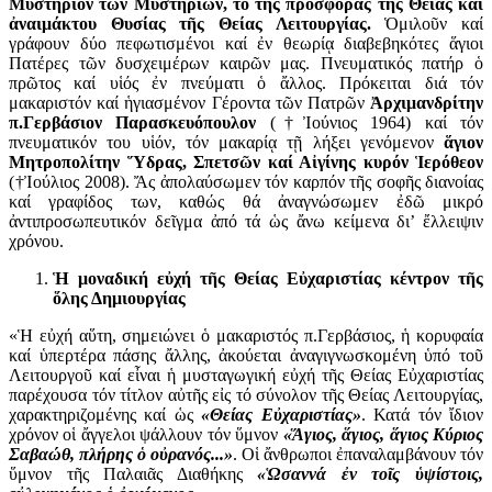
Μυστήριον τῶν Μυστηρίων, τό τῆς προσφορᾶς τῆς Θείας καί
ἀναιμάκτου Θυσίας τῆς Θείας Λειτουργίας.
Ὁμιλοῦν καί
γράφουν δύο πεφωτισμένοι καί ἐν θεωρίᾳ διαβεβηκότες ἅγιοι
Πατέρες τῶν δυσχειμέρων καιρῶν μας. Πνευματικός πατήρ ὁ
πρῶτος καί υἱός ἐν πνεύματι ὁ ἄλλος. Πρόκειται διά τόν
μακαριστόν καί ἡγιασμένον Γέροντα τῶν Πατρῶν
Ἀρχιμανδρίτην
π.Γερβάσιον Παρασκευόπουλον
(†Ἰούνιος 1964) καί τόν
πνευματικόν του υἱόν, τόν μακαρίᾳ τῇ λήξει γενόμενον
ἅγιον
Μητροπολίτην Ὕδρας, Σπετσῶν καί Αἰγίνης κυρόν Ἱερόθεον
(†Ἰούλιος 2008). Ἄς ἀπολαύσωμεν τόν καρπόν τῆς σοφῆς διανοίας
καί γραφίδος των, καθώς θά ἀναγνώσωμεν ἐδῶ μικρό
ἀντιπροσωπευτικόν δεῖγμα ἀπό τά ὡς ἄνω κείμενα δι’ ἔλλειψιν
χρόνου.
Ἡ μοναδική εὐχή τῆς Θείας Εὐχαριστίας κέντρον τῆς
ὅλης Δημιουργίας
«Ἡ εὐχή αὕτη, σημειώνει ὁ μακαριστός π.Γερβάσιος, ἡ κορυφαία
καί ὑπερτέρα πάσης ἄλλης, ἀκούεται ἀναγιγνωσκομένη ὑπό τοῦ
Λειτουργοῦ καί εἶναι ἡ μυσταγωγική εὐχή τῆς Θείας Εὐχαριστίας
παρέχουσα τόν τίτλον αὐτῆς εἰς τό σύνολον τῆς Θείας Λειτουργίας,
χαρακτηριζομένης καί ὡς
«Θείας Εὐχαριστίας»
. Κατά τόν ἴδιον
χρόνον οἱ ἄγγελοι ψάλλουν τόν ὕμνον
«Ἅγιος, ἅγιος, ἅγιος Κύριος
Σαβαώθ, πλήρης ὁ οὐρανός...»
. Οἱ ἄνθρωποι ἐπαναλαμβάνουν τόν
ὕμνον τῆς Παλαιᾶς Διαθήκης
«Ὡσαννά ἐν τοῖς ὑψίστοις,