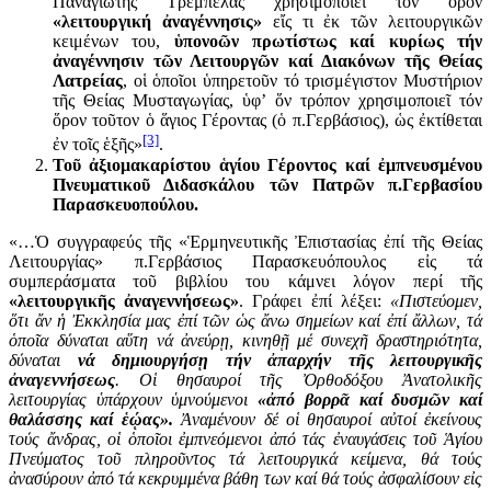
Παναγιώτης Τρεμπέλας χρησιμοποιεῖ τόν ὅρον
«λειτουργική ἀναγέννησις»
εἴς τι ἐκ τῶν λειτουργικῶν
κειμένων του,
ὑπονοῶν πρωτίστως καί κυρίως τήν
ἀναγέννησιν τῶν Λειτουργῶν καί Διακόνων τῆς Θείας
Λατρείας
, οἱ ὁποῖοι ὑπηρετοῦν τό τρισμέγιστον Μυστήριον
τῆς Θείας Μυσταγωγίας, ὑφ’ ὅν τρόπον χρησιμοποιεῖ τόν
ὅρον τοῦτον ὁ ἅγιος Γέροντας (ὁ π.Γερβάσιος), ὡς ἐκτίθεται
[3]
ἐν τοῖς ἑξῆς»
.
Τοῦ ἀξιομακαρίστου ἁγίου Γέροντος καί ἐμπνευσμένου
Πνευματικοῦ Διδασκάλου τῶν Πατρῶν π.Γερβασίου
Παρασκευοπούλου.
«…Ὁ συγγραφεύς τῆς «Ἑρμηνευτικῆς Ἐπιστασίας ἐπί τῆς Θείας
Λειτουργίας» π.Γερβάσιος Παρασκευόπουλος εἰς τά
συμπεράσματα τοῦ βιβλίου του κάμνει λόγον περί τῆς
«λειτουργικῆς ἀναγεννήσεως»
. Γράφει ἐπί λέξει:
«Πιστεύομεν,
ὅτι ἄν ἡ Ἐκκλησία μας ἐπί τῶν ὡς ἄνω σημείων καί ἐπί ἄλλων, τά
ὁποῖα δύναται αὕτη νά ἀνεύρῃ, κινηθῇ μέ συνεχῆ δραστηριότητα,
δύναται
νά δημιουργήσῃ τήν ἀπαρχήν τῆς λειτουργικῆς
ἀναγεννήσεως
. Οἱ θησαυροί τῆς Ὀρθοδόξου Ἀνατολικῆς
λειτουργίας ὑπάρχουν ὑμνούμενοι
«ἀπό βορρᾶ καί δυσμῶν καί
θαλάσσης καί ἑῴας».
Ἀναμένουν δέ οἱ θησαυροί αὐτοί ἐκείνους
τούς ἄνδρας, οἱ ὁποῖοι ἐμπνεόμενοι ἀπό τάς ἐναυγάσεις τοῦ Ἁγίου
Πνεύματος τοῦ πληροῦντος τά λειτουργικά κείμενα, θά τούς
ἀνασύρουν ἀπό τά κεκρυμμένα βάθη των καί θά τούς ἀσφαλίσουν εἰς