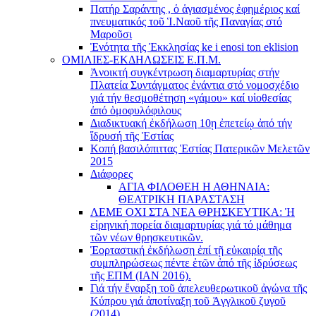
Πατήρ Σαράντης , ὁ ἁγιασμένος ἐφημέριος καί
πνευματικός τοῦ Ἱ.Ναοῦ τῆς Παναγίας στό
Μαροῦσι
Ἑνότητα τῆς Ἐκκλησίας ke i enosi ton eklision
ΟΜΙΛΙΕΣ-ΕΚΔΗΛΩΣΕΙΣ Ε.Π.Μ.
Ἀνοικτή συγκέντρωση διαμαρτυρίας στήν
Πλατεία Συντάγματος ἐνάντια στό νομοσχέδιο
γιά τήν θεσμοθέτηση «γάμου» καί υἱοθεσίας
ἀπό ὁμοφυλόφιλους
Διαδικτυακή ἐκδήλωση 10ῃ ἐπετείῳ ἀπό τήν
ἵδρυσή τῆς Ἑστίας
Κοπή βασιλόπιττας Ἑστίας Πατερικῶν Μελετῶν
2015
Διάφορες
ΑΓΙΑ ΦΙΛΟΘΕΗ Η ΑΘΗΝΑΙΑ:
ΘΕΑΤΡΙΚΗ ΠΑΡΑΣΤΑΣΗ
ΛΕΜΕ ΟΧΙ ΣΤΑ ΝΕΑ ΘΡΗΣΚΕΥΤΙΚΑ: Ἡ
εἰρηνική πορεία διαμαρτυρίας γιά τό μάθημα
τῶν νέων θρησκευτικῶν.
Ἑορταστική ἐκδήλωση ἐπί τῇ εὐκαιρίᾳ τῆς
συμπληρώσεως πέντε ἐτῶν ἀπό τῆς ἱδρύσεως
τῆς ΕΠΜ (ΙΑΝ 2016).
Γιά τήν ἔναρξη τοῦ ἀπελευθερωτικοῦ ἀγώνα τῆς
Κύπρου γιά ἀποτίναξη τοῦ Ἀγγλικοῦ ζυγοῦ
(2014)