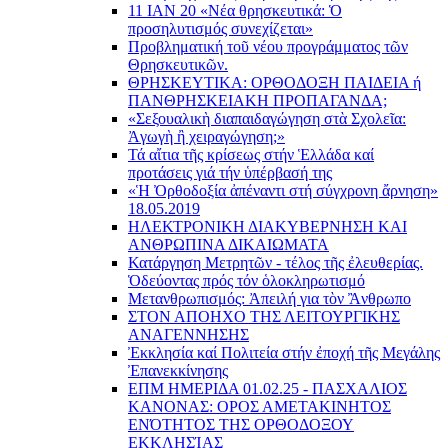
11 ΙΑΝ 20 «Νέα θρησκευτικά: Ὁ
προσηλυτισμός συνεχίζεται»
Προβληματική τοῦ νέου προγράμματος τῶν
Θρησκευτικῶν.
ΘΡΗΣΚΕΥΤΙΚΑ: ΟΡΘΟΔΟΞΗ ΠΑΙΔΕΙΑ ή
ΠΑΝΘΡΗΣΚΕΙΑΚΗ ΠΡΟΠΑΓΑΝΔΑ;
«Σεξουαλικὴ διαπαιδαγώγηση στὰ Σχολεῖα:
Ἀγωγὴ ἢ χειραγώγηση;»
Τά αἴτια τῆς κρίσεως στήν Ἑλλάδα καί
προτάσεις γιά τήν ὑπέρβασή της
«Ἡ Ὀρθοδοξία ἀπέναντι στή σύγχρονη ἄρνηση»
18.05.2019
ΗΛΕΚΤΡΟΝΙΚΗ ΔΙΑΚΥΒΕΡΝΗΣΗ ΚΑΙ
ΑΝΘΡΩΠΙΝΑ ΔΙΚΑΙΩΜΑΤΑ
Κατάργηση Μετρητῶν - τέλος τῆς ἐλευθερίας.
Ὁδεύοντας πρός τόν ὁλοκληρωτισμό
Μετανθρωπισμός: Ἀπειλή για τὸν Ἂνθρωπο
ΣΤΟΝ ΑΠΟΗΧΟ ΤΗΣ ΛΕΙΤΟΥΡΓΙΚΗΣ
ΑΝΑΓΕΝΝΗΣΗΣ
Ἐκκλησία καί Πολιτεία στήν ἐποχή τῆς Μεγάλης
Ἐπανεκκίνησης
ΕΠΜ ΗΜΕΡΙΔΑ 01.02.25 - ΠΑΣΧΑΛΙΟΣ
ΚΑΝΟΝΑΣ: ΟΡΟΣ ΑΜΕΤΑΚΙΝΗΤΟΣ
ΕΝΌΤΗΤΟΣ ΤΗΣ ΟΡΘΟΔΟΞΟΥ
ΕΚΚΛΗΣΊΑΣ