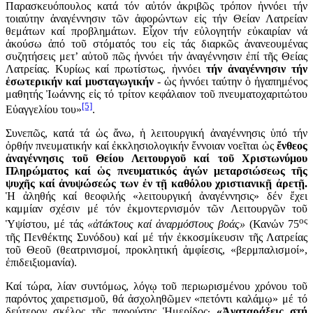
Παρασκευόπουλος κατά τόν αὐτόν ἀκριβῶς τρόπον ἠννόει τήν
τοιαύτην ἀναγέννησιν τῶν ἀφορώντων εἰς τήν Θείαν Λατρείαν
θεμάτων καί προβλημάτων. Εἶχον τήν εὐλογητήν εὐκαιρίαν νά
ἀκούσω ἀπό τοῦ στόματός του εἰς τάς διαρκῶς ἀνανεουμένας
συζητήσεις μετ’ αὐτοῦ πῶς ἠννόει τήν ἀναγέννησιν ἐπί τῆς Θείας
Λατρείας. Κυρίως καί πρωτίστως, ἠννόει
τήν ἀναγέννησιν τήν
ἐσωτερικήν καί μυσταγωγικήν
- ὡς ἠννόει ταύτην ὁ ἠγαπημένος
μαθητής Ἰωάννης εἰς τό τρίτον κεφάλαιον τοῦ πνευματοχαριτώτου
[5]
Εὐαγγελίου του»
.
Συνεπῶς, κατά τά ὡς ἄνω, ἡ λειτουργική ἀναγέννησις ὑπό τήν
ὀρθήν πνευματικήν καί ἐκκλησιολογικήν ἔννοιαν νοεῖται ὡς
ἔνθεος
ἀναγέννησις τοῦ Θείου Λειτουργοῦ καί τοῦ Χριστωνύμου
Πληρώματος καί ὡς πνευματικός ἀγών μεταρσιώσεως τῆς
ψυχῆς καί ἀνυψώσεώς των ἐν τῇ καθόλου χριστιανικῇ ἀρετῇ.
Ἡ ἀληθής καί θεοφιλής «λειτουργική ἀναγέννησις» δέν ἔχει
καμμίαν σχέσιν μέ τόν ἐκμοντερνισμόν τῶν Λειτουργῶν τοῦ
ος
Ὑψίστου, μέ τάς
«ἀτάκτους καί ἀναρμόστους βοάς»
(Κανών 75
τῆς Πενθέκτης Συνόδου) καί μέ τήν ἐκκοσμίκευσιν τῆς Λατρείας
τοῦ Θεοῦ (θεατρινισμοί, προκλητική ἀμφίεσις, «βερμπαλισμοί»,
ἐπιδειξιομανία).
Καί τώρα, λίαν συντόμως, λόγῳ τοῦ περιωρισμένου χρόνου τοῦ
παρόντος χαιρετισμοῦ, θά ἀσχοληθῶμεν «πετόντι καλάμῳ» μέ τό
δεύτερον σκέλος τῆς παρούσης Ἡμερίδος·
«Ἀναταράξεις στή