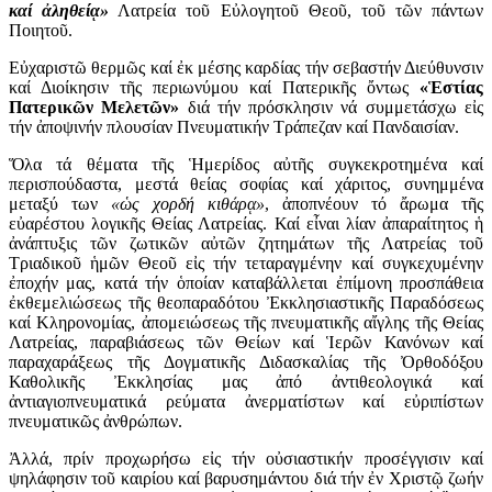
καί ἀληθείᾳ»
Λατρεία τοῦ Εὐλογητοῦ Θεοῦ, τοῦ τῶν πάντων
Ποιητοῦ.
Εὐχαριστῶ θερμῶς καί ἐκ μέσης καρδίας τήν σεβαστήν Διεύθυνσιν
καί Διοίκησιν τῆς περιωνύμου καί Πατερικῆς ὄντως
«Ἑστίας
Πατερικῶν Μελετῶν»
διά τήν πρόσκλησιν νά συμμετάσχω εἰς
τήν ἀποψινήν πλουσίαν Πνευματικήν Τράπεζαν καί Πανδαισίαν.
Ὅλα τά θέματα τῆς Ἡμερίδος αὐτῆς συγκεκροτημένα καί
περισπούδαστα, μεστά θείας σοφίας καί χάριτος, συνημμένα
μεταξύ των
«ὡς χορδή κιθάρᾳ»
, ἀποπνέουν τό ἄρωμα τῆς
εὐαρέστου λογικῆς Θείας Λατρείας. Καί εἶναι λίαν ἀπαραίτητος ἡ
ἀνάπτυξις τῶν ζωτικῶν αὐτῶν ζητημάτων τῆς Λατρείας τοῦ
Τριαδικοῦ ἡμῶν Θεοῦ εἰς τήν τεταραγμένην καί συγκεχυμένην
ἐποχήν μας, κατά τήν ὁποίαν καταβάλλεται ἐπίμονη προσπάθεια
ἐκθεμελιώσεως τῆς θεοπαραδότου Ἐκκλησιαστικῆς Παραδόσεως
καί Κληρονομίας, ἀπομειώσεως τῆς πνευματικῆς αἴγλης τῆς Θείας
Λατρείας, παραβιάσεως τῶν Θείων καί Ἱερῶν Κανόνων καί
παραχαράξεως τῆς Δογματικῆς Διδασκαλίας τῆς Ὀρθοδόξου
Καθολικῆς Ἐκκλησίας μας ἀπό ἀντιθεολογικά καί
ἀντιαγιοπνευματικά ρεύματα ἀνερματίστων καί εὐριπίστων
πνευματικῶς ἀνθρώπων.
Ἀλλά, πρίν προχωρήσω εἰς τήν οὐσιαστικήν προσέγγισιν καί
ψηλάφησιν τοῦ καιρίου καί βαρυσημάντου διά τήν ἐν Χριστῷ ζωήν