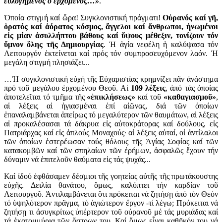
εὐλογημένος ὁ ἐρχόμενος…»
.
Ὁποία στιγμή καί ὥρα! Συγκλονιστική πράγματι!
Οὐρανός καί γῆ,
ὁρατός καί ἀόρατος κόσμος, ἄγγελοι καί ἄνθρωποι, ἡνωμένοι
εἰς μίαν ἀσυλλήπτου βάθους καί ὕψους μέθεξιν, τονίζουν τόν
ὕμνον ὅλης τῆς Δημιουργίας
. Ἡ ἁγία νεφέλη ἡ καλύψασα τόν
Λειτουργόν ἐκτείνεται καί πρός τόν συμπροσευχόμενον λαόν. Ἡ
μεγάλη στιγμή πλησιάζει...
…Ἡ συγκλονιστική εὐχή τῆς Εὐχαριστίας κρημνίζει πᾶν ἀνάστημα
πρό τοῦ μεγάλου ἐρχομένου Θεοῦ. Αἱ
109 λέξεις
, ἀπό τάς όποίας
ἀποτελεῖται τό τμῆμα τῆς
«ἐπικλήσεως»
καί τοῦ
«καθαγιασμοῦ»
,
αἱ λέξεις αἱ ἡγιασμέναι ἐπί αἰῶνας, διά τῶν ὁποίων
ἐπαναλαμβάνεται ἀπείρως τό μεγαλύτερον τῶν θαυμάτων, αἱ λέξεις
αἱ προκαλέσασαι τά δάκρυα εἰς αὐτοκράτορας καί δούλους, εἰς
Πατριάρχας καί εἰς ἁπλούς Μοναχούς· αἱ λέξεις αὐταί, οἱ ἀντίλαλοι
τῶν ὁποίων ἐστερέωσαν τούς θόλους τῆς Ἁγίας Σοφίας καί τῶν
κατακομβῶν καί τῶν σπηλαίων τῶν ἐρήμων, ἀσφαλῶς ἔχουν τήν
δύναμιν νά ἐπιτελοῦν θαύματα εἰς τάς ψυχάς...
Καί ἰδού ἐφθάσαμεν δέσμιοι τῆς γοητείας αὐτῆς τῆς πρωτάκουστης
εὐχῆς. Δειλία θανάτου, ὅμως, καλύπτει τήν καρδίαν τοῦ
Λειτουργοῦ. Ἀντιλαμβάνεται ὅτι πρόκειται νά ζητήσῃ ἀπό τόν Θεόν
τό ὑψηλότερον πρᾶγμα, τό ἁγιώτερον ἔργον -τί λέγω; Πρόκειται νά
ζητήσῃ τι ἀσυγκρίτως ὑπέρτερον τοῦ οὐρανοῦ μέ τάς μυριάδας καί
τά ἑκατομμύρια τῶν ἄστρων του. Καί ὅμως εἶναι καθῆκόν του νά