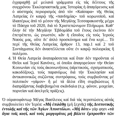
ἐγχαραχθῇ μέ μελανά γράμματα εἰς τάς δέλτους τῆς
συγχρόνου Ἐκκλησιαστικῆς μας Ἱστορίας ἡ ἀπαγόρευσις καί
ὁ αὐστηρός περιορισμός ἀπό τόν «Καίσαρα» τῆς Θείας
Λατρείας ἐν καιρῷ τῆς «πανδημίας» τοῦ κορωνοϊοῦ, καί
ἰδιαιτέρως ἀπό τό μέσον τῆς Μεγάλης Τεσσαρακοστῆς μέχρι
τό Πάσχα τοῦ 2020, διά τό Χριστεπώνυμον Πλήρωμα. Καθ’
ὅλην δέ τήν Μεγάλην Ἑβδομάδα τοῦ ἔτους ἐκείνου δέν
ἐπετρέπετο, ὡς γνωστόν, κἄν ἡ εἴσοδος εἰς τούς Ἱερούς
Ναούς μας, οὔτε δι’ ἁπλό προσκύνημα καί ἕνα κερί… Τό
περί τῆς Θείας Λατρείας ἄρθρον 13, παρ.1 καί 2 τοῦ
Συντάγματος δέν ἀναστέλλεται οὔτε ἐν καιρῷ πολιορκίας ἤ
πολέμου.
Ἡ Θεία Λατρεία ἀναταράσσεται καί ὅταν δέν τηροῦνται οἱ
Θεῖοι καί Ἱεροί Κανόνες, οἱ ὁποῖοι ἀπαγορεύουν τήν Θείαν
Κοινωνίαν εἰς τούς ἀκοινωνήτους (αἱρετικούς, σχισματικούς,
κακοδόξους), τούς παρανόμως διά τήν Ἐκκλησίαν καί
ἀντικανονικῶς συζῶντας συντρόφους, τούς συμβιοῦντας μέ
πολιτικόν «γάμον» ἤ μέ τά ἄλλα εἴδη συμβιώσεως ἤ
διαπράξαντας διαβεβοημένα σκάνδαλα (π.χ. φόνον, μοιχείαν,
πορνείαν καί ἀσελγεῖς πράξεις).
Ὁ οὐρανοφάντωρ Μέγας Βασίλειος καί διά τάς περιπτώσεις αὐτάς
συμβουλεύει τόν Ἱερέα:
«Μή ἐπιλάθῃ
(μή ξεχνᾶς)
τῆς Δεσποτικῆς
ἐντολῆς καί τῆς τῶν Ἁγίων Ἀποστόλων. «Μή δότε»
γάρ φησι
«τά
ἅγια τοῖς κυσί, καί τούς μαργαρίτας μή βάλετε ἔμπροσθεν τῶν