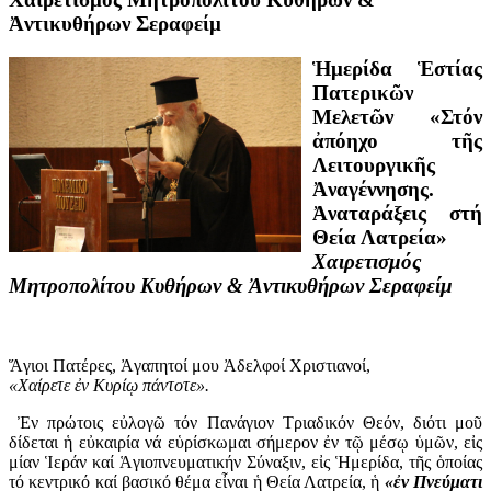
Ἀντικυθήρων Σεραφείμ
Ἡμερίδα Ἑστίας
Πατερικῶν
Μελετῶν «Στόν
ἀπόηχο τῆς
Λειτουργικῆς
Ἀναγέννησης.
Ἀναταράξεις στή
Θεία Λατρεία»
Χαιρετισμός
Μητροπολίτου Κυθήρων & Ἀντικυθήρων Σεραφείμ
Ἅγιοι Πατέρες, Ἀγαπητοί μου Ἀδελφοί Χριστιανοί,
«Χαίρετε ἐν Κυρίῳ πάντοτε».
Ἐν πρώτοις εὐλογῶ τόν Πανάγιον Τριαδικόν Θεόν, διότι μοῦ
δίδεται ἡ εὐκαιρία νά εὑρίσκωμαι σήμερον ἐν τῷ μέσῳ ὑμῶν, εἰς
μίαν Ἱεράν καί Ἁγιοπνευματικήν Σύναξιν, εἰς Ἡμερίδα, τῆς ὁποίας
τό κεντρικό καί βασικό θέμα εἶναι ἡ Θεία Λατρεία, ἡ
«ἐν Πνεύματι