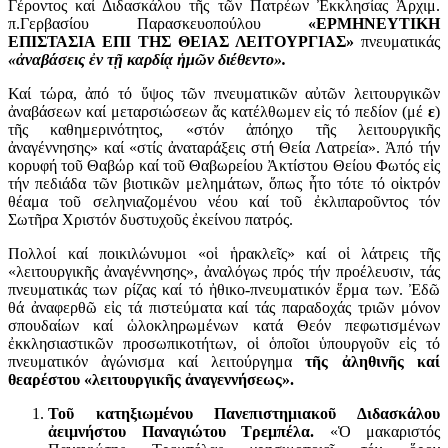
Γέροντος καί Διδασκάλου τῆς τῶν Πατρέων Ἐκκλησίας Ἀρχιμ.
π.Γερβασίου Παρασκευοπούλου
«ΕΡΜΗΝΕΥΤΙΚΗ
ΕΠΙΣΤΑΣΙΑ ΕΠΙ ΤΗΣ ΘΕΙΑΣ ΛΕΙΤΟΥΡΓΙΑΣ»
πνευματικάς
«ἀναβάσεις ἐν τῇ καρδίᾳ ἡμῶν διέθεντο».
Καί τώρα, ἀπό τό ὕψος τῶν πνευματικῶν αὐτῶν λειτουργικῶν
ἀναβάσεων καί μεταρσιώσεων ἄς κατέλθωμεν εἰς τό πεδίον (μέ
ε
)
τῆς καθημερινότητος, «στόν ἀπόηχο τῆς λειτουργικῆς
ἀναγέννησης» καί «στίς ἀναταράξεις στή Θεία Λατρεία». Ἀπό τήν
κορυφή τοῦ Θαβώρ καί τοῦ Θαβωρείου Ἀκτίστου Θείου Φωτός εἰς
τήν πεδιάδα τῶν βιοτικῶν μελημάτων, ὅπως ἦτο τότε τό οἰκτρόν
θέαμα τοῦ σεληνιαζομένου νέου καί τοῦ ἐκλιπαροῦντος τόν
Σωτῆρα Χριστόν δυστυχοῦς ἐκείνου πατρός.
Πολλοί καί ποικιλώνυμοι «οἱ ἡρακλεῖς» καί οἱ λάτρεις τῆς
«λειτουργικῆς ἀναγέννησης», ἀναλόγως πρός τήν προέλευσιν, τάς
πνευματικάς των ρίζας καί τό ἠθικο-πνευματικόν ἕρμα των. Ἐδῶ
θά ἀναφερθῶ εἰς τά πιστεύματα καί τάς παραδοχάς τριῶν μόνον
σπουδαίων καί ὡλοκληρωμένων κατά Θεόν πεφωτισμένων
ἐκκλησιαστικῶν προσωπικοτήτων, οἱ ὁποῖοι ὑπουργοῦν εἰς τό
πνευματικόν ἀγώνισμα καί λειτούργημα
τῆς ἀληθινῆς καί
θεαρέστου «λειτουργικῆς ἀναγεννήσεως».
Τοῦ κατηξιωμένου Πανεπιστημιακοῦ Διδασκάλου
ἀειμνήστου Παναγιώτου Τρεμπέλα.
«Ὁ μακαριστός