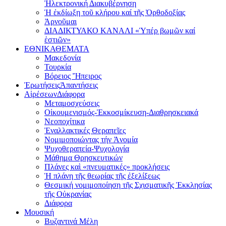
Ἠλεκτρονική Διακυβέρνηση
Ἡ ἐκδίωξη τοῦ κλήρου καί τῆς Ὀρθοδοξίας
Ἀρνοῦμαι
ΔΙΑΔΙΚΤΥΑΚΟ ΚΑΝΑΛΙ «Ὑπέρ βωμῶν καί
ἑστιῶν»
ΕΘΝΙΚΑ
ΘΕΜΑΤΑ
Μακεδονία
Τουρκία
Βόρειος Ἤπειρος
Ἐρωτήσεις
Ἀπαντήσεις
Αἱρέσεων
Διάφορα
Μεταμοσχεύσεις
Οἰκουμενισμός-Ἐκκοσμίκευση-Διαθρησκειακά
Νεοποχίτικα
Ἐναλλακτικές Θεραπεῖες
Νομιμοποιώντας τήν Ἀνομία
Ψυχοθεραπεία-Ψυχολογία
Μάθημα Θρησκευτικών
Πλάνες καὶ «πνευματικές» προκλήσεις
Ἡ πλάνη τῆς θεωρίας τῆς ἐξελίξεως
Θεσμική νομιμοποίηση τῆς Σχισματικῆς Ἐκκλησίας
τῆς Οὐκρανίας
Διάφορα
Μουσική
Βυζαντινά Μέλη