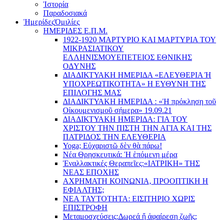
Ἰστορία
Παραδοσιακά
Ἡμερίδες
Ὁμιλίες
ΗΜΕΡΙΔΕΣ Ε.Π.Μ.
1922-1920 ΜΑΡΤΥΡΙΟ ΚΑI ΜΑΡΤΥΡIΑ ΤΟΥ
ΜΙΚΡΑΣΙΑΤΙΚΟΥ
EΛΛΗΝΙΣΜΟΥEΠEΤΕΙΟΣ EΘΝΙΚHΣ
O∆YΝΗΣ
ΔΙΑΔΙΚΤΥΑΚΗ ΗΜΕΡΙΔΑ «EΛΕΥΘΕΡΙΑ Ή
YΠΟΧΡΕΩΤΙΚΟΤΗΤΑ» Η ΕΥΘΥΝΗ ΤΗΣ
EΠΙΛΟΓΗΣ ΜΑΣ
ΔΙΑΔΙΚΤΥΑΚΗ ΗΜΕΡΙΔΑ : «Ἡ πρόκληση τοῦ
Οἰκουμενισμοῦ σήμερα» 19.09.21
ΔΙΑΔΙΚΤΥΑΚΗ ΗΜΕΡΙΔΑ: ΓΙΑ ΤΟΥ
ΧΡΙΣΤΟΥ ΤΗΝ ΠΙΣΤΗ ΤΗΝ ΑΓΙΑ ΚΑΙ ΤΗΣ
ΠΑΤΡΙΔΟΣ ΤΗΝ ΕΛΕΥΘΕΡΙΑ
Yoga; Εὐχαριστῶ δὲν θὰ πάρω!
Νέα Θρησκευτικά: Ἡ ἑπόμενη μέρα
Ἐναλλακτικές Θεραπεῖες:
«ΙΑΤΡΙΚΗ» ΤΗΣ
ΝΕΑΣ ΕΠΟΧΗΣ
ΑΧΡΗΜΑΤΗ ΚΟΙΝΩΝΙΑ, ΠΡΟΟΠΤΙΚΗ Η
ΕΦΙΑΛΤΗΣ;
ΝΕΑ ΤΑΥΤΟΤΗΤΑ: ΕΙΣΙΤΗΡΙΟ ΧΩΡΙΣ
ΕΠΙΣΤΡΟΦΗ
Μεταμοσχεύσεις:
Δωρεά ἤ ἀφαίρεση ζωῆς;