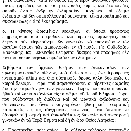
γ.
Τό φαινόμενον, κατά τό ὁποῖο, εἰς τό ἱερόν ἀναλόγιον ψάλλουν
μικτές χορῳδίες καί οἱ συμμετέχουσες κυρίες καί δεσποινίδες
φοροῦν ἐνίοτε ἀνδρικήν ἐνδυμασίαν, μοντέρνα καί ἔξωμα
ἐνδύματα καί δέν συμψάλλουν μέ σεμνότητα, εἶναι προκλητικό καί
σκανδαλῶδες διά τό ἐκκλησίασμα.
δ.
Ἡ κίνησις ὡρισμένων θεολόγων, οἱ ὁποῖοι προφανῶς
ἐπῃρεάζονται ἀπό ἑτερόδοξες καί αἱρετικές ὁμολογίες, πού
δέχονται τήν «ἱερωσύνη» τῶν γυναικῶν, νά ἐπαναφέρουν τόν
ἀρχαῖον θεσμόν τῶν Διακονισσῶν ἐν τῇ πράξει τῆς Ὀρθοδόξου
Καθολικῆς μας Ἐκκλησίας θεωρεῖται ἄκαιρος καί προδήλως δέν
κινεῖται ὑπό ἀκραιφνῶς παραδοσιακῶν ἐλατηρίων.
Σεβόμεθα τόν ἀρχαῖον θεσμόν τῶν Διακονισσῶν τῶν
πρωτοχριστιανικῶν αἰώνων, πού ὑφίστατο εἰς ἕνα ἱεροπρεπές
πνευματικό κλῖμα καί ὑπό αὐστηρούς ὅρους, ἀλλά δυστυχῶς οἱ
καιροί ἄλλαξαν. Τώρα, πού παρεισέφρυσαν οἱ αἱρετικές δοξασίες
διά τήν «ἱερωσύνην» τῶν γυναικῶν. Τώρα, πού παρατηροῦνται
ἠθικά καί λοιπά σκάνδαλα εἰς τό σῶμα τοῦ Ἱεροῦ Κλήρου. Τώρα,
πού αὐξάνονται τά διαζύγια καί σέ ἱερατικά ἀνδρόγυνα καί
σημειώνεται μία ἄνευ προηγουμένου ἠθική καί πνευματική
κατάπτωσις εἰς τάς συγχρόνους κοινωνίας, εἶναι δυνατόν νά
ἐξασφαλισθῇ σεμνή καί ἀσκανδάλιστος διακονία καί ἀναστροφή
γυναικῶν ἐν τῷ Ἱερῷ Βήματι καί δή ἐν ὥρᾳ Θείας Λατρείας;
ε.
Παρατηρεῖται, τελευταίως, μία αὔξησις τελέσεως ἑσπερινῶν