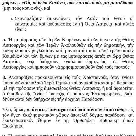
χοίρων». «Οἷς οἱ θεῖοι Κανόνες οὐκ ἐπιτρέπουσι, μή μεταδίδου»
(μήν τούς κοινωνᾶς), καί
Σκανδαλίζουν ἐπικινδύνως τόν Λαόν τοῦ Θεοῦ οἱ
καινοτομίες καί αὐθαιρεσίες ἐν τῇ Θείᾳ Λατρείᾳ· καί αὐτές
εἶναι :
α.
Ἡ μετάφρασις τῶν Ἱερῶν Κειμένων καί τῶν ὕμνων τῆς Θείας
Λειτουργίας καί τῶν Ἱερῶν Ἀκολουθιῶν εἰς τήν δημοτικήν, τήν
καθομιλουμένην γλῶσσαν καί ἡ ἀντικατάστασις τῶν Ἱερῶν αὐτῶν
Κειμένων καί τῶν ὕμνων μέ τάς μεταφράσεις αὐτάς ἐν ὥρᾳ Θείας
Λατρείας, ἐνῷ ὑπάρχουν ἐγκόλπια ἑρμηνείας τῆς Θείας
Λειτουργίας καί ἠμποροῦν νά χρησιμοποιηθοῦν ἀπό τούς πιστούς.
β.
Ἀναταράξεις προκαλοῦνται εἰς τούς Χριστιανούς, ὅταν ἐνίοτε
καθαιροῦνται παλαιά Ἱερά Τέμπλα καί ἀντικαθίστανται μέ θωράκια
μέ τήν πρόφασιν τῆς ἀμεσωτέρας Θείας Λατρείας, ἤ καί ἀφαιρεῖται
ὁ ὄπισθεν τῆς Ἁγίας Τραπέζης ὑψούμενος Ἐσταυρωμένος, διότι
δῆθεν αὐτά δέν ὑπῆρχαν εἰς τήν ἀρχαίαν Παράδοσιν.
Ὅ,τι, ὅμως,
«πάντοτε, πανταχοῦ καί ὑπό πάντων ἐπιστεύθη»
εἰς
τόν ἅγιον ἐκκλησιαστικόν χῶρον ἀποτελεῖ δόγμα, παράδοσιν καί
ἐκκλησιαστικόν ἔθιμον ἐν τῇ Ὀρθοδόξῳ Καθολικῇ ἡμῶν
Ἐκκλησίᾳ.