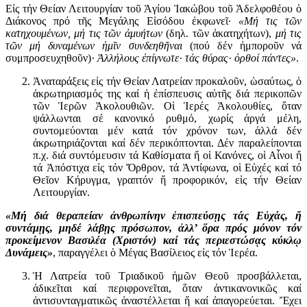
Εἰς τήν Θείαν Λειτουργίαν τοῦ Ἁγίου Ἰακώβου τοῦ Ἀδελφοθέου ὁ
Διάκονος πρό τῆς Μεγάλης Εἰσόδου ἐκφωνεῖ·
«Μή τις τῶν
κατηχουμένων, μή τις τῶν ἀμυήτων
(δηλ. τῶν ἀκατηχήτων),
μή τις
τῶν μή δυναμένων ἡμῖν συνδεηθῆναι
(πού δέν ἠμποροῦν νά
συμπροσευχηθοῦν)
· Ἀλλήλους ἐπίγνωτε· τάς θύρας· ὀρθοί πάντες»
.
Ἀναταράξεις εἰς τήν Θείαν Λατρείαν προκαλοῦν, ὡσαύτως, ὁ
ἀκρωτηριασμός της καί ἡ ἐπίσπευσις αὐτῆς διά περικοπῶν
τῶν Ἱερῶν Ἀκολουθιῶν. Οἱ Ἱερές Ἀκολουθίες, ὅταν
ψάλλωνται σέ κανονικό ρυθμό, χωρίς ἀργά μέλη,
συντομεύονται μέν κατά τόν χρόνον των, ἀλλά δέν
ἀκρωτηριάζονται καί δέν περικόπτονται. Δέν παραλείπονται
π.χ. διά συντόμευσιν τά Καθίσματα ἤ οἱ Κανόνες, οἱ Αἶνοι ἤ
τά Ἀπόστιχα εἰς τόν Ὄρθρον, τά Ἀντίφωνα, οἱ Εὐχές καί τό
Θεῖον Κήρυγμα, γραπτόν ἤ προφορικόν, εἰς τήν Θείαν
Λειτουργίαν.
«Μή διά θεραπείαν ἀνθρωπίνην ἐπισπεύσῃς τάς Εὐχάς, ἤ
συντάμῃς, μηδέ λάβῃς πρόσωπον, ἀλλ’ ὅρα πρός μόνον τόν
προκείμενον Βασιλέα (Χριστόν) καί τάς περιεστώσᾳς κύκλῳ
Δυνάμεις»
, παραγγέλει ὁ Μέγας Βασίλειος εἰς τόν Ἱερέα.
Ἡ Λατρεία τοῦ Τριαδικοῦ ἡμῶν Θεοῦ προσβάλλεται,
ἀδικεῖται καί περιφρονεῖται, ὅταν ἀντικανονικῶς καί
ἀντισυνταγματικῶς ἀναστέλλεται ἤ καί ἀπαγορεύεται. Ἔχει