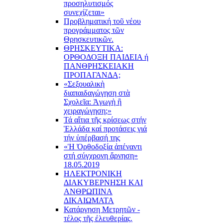
προσηλυτισμός
συνεχίζεται»
Προβληματική τοῦ νέου
προγράμματος τῶν
Θρησκευτικῶν.
ΘΡΗΣΚΕΥΤΙΚΑ:
ΟΡΘΟΔΟΞΗ ΠΑΙΔΕΙΑ ή
ΠΑΝΘΡΗΣΚΕΙΑΚΗ
ΠΡΟΠΑΓΑΝΔΑ;
«Σεξουαλικὴ
διαπαιδαγώγηση στὰ
Σχολεῖα: Ἀγωγὴ ἢ
χειραγώγηση;»
Τά αἴτια τῆς κρίσεως στήν
Ἑλλάδα καί προτάσεις γιά
τήν ὑπέρβασή της
«Ἡ Ὀρθοδοξία ἀπέναντι
στή σύγχρονη ἄρνηση»
18.05.2019
ΗΛΕΚΤΡΟΝΙΚΗ
ΔΙΑΚΥΒΕΡΝΗΣΗ ΚΑΙ
ΑΝΘΡΩΠΙΝΑ
ΔΙΚΑΙΩΜΑΤΑ
Κατάργηση Μετρητῶν -
τέλος τῆς ἐλευθερίας.