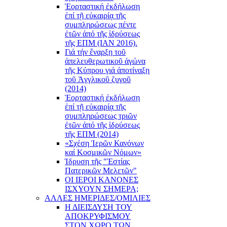
Ἑορταστική ἐκδήλωση
ἐπί τῇ εὐκαιρίᾳ τῆς
συμπληρώσεως πέντε
ἐτῶν ἀπό τῆς ἱδρύσεως
τῆς ΕΠΜ (ΙΑΝ 2016).
Γιά τήν ἔναρξη τοῦ
ἀπελευθερωτικοῦ ἀγώνα
τῆς Κύπρου γιά ἀποτίναξη
τοῦ Ἀγγλικοῦ ζυγοῦ
(2014)
Ἑορταστική ἐκδήλωση
ἐπί τῇ εὐκαιρίᾳ τῆς
συμπληρώσεως τριῶν
ἐτῶν ἀπό τῆς ἱδρύσεως
τῆς ΕΠΜ (2014)
«Σχέση Ἱερῶν Κανόνων
καί Κοσμικῶν Νόμων»
Ίδρυση τῆς "Ἑστίας
Πατερικῶν Μελετῶν"
ΟΙ ΙΕΡΟΙ ΚΑΝΟΝΕΣ
ΙΣΧΥΟΥΝ ΣΗΜΕΡΑ;
ΑΛΛΕΣ ΗΜΕΡΙΔΕΣ/ΟΜΙΛΙΕΣ
Η ΔΙΕΙΣΔΥΣΗ ΤΟΥ
ΑΠΟΚΡΥΦΙΣΜΟΥ
ΣΤΟΝ ΧΩΡΟ ΤΩΝ