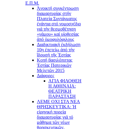
Ε.Π.Μ.
Ἀνοικτή συγκέντρωση
διαμαρτυρίας στήν
Πλατεία Συντάγματος
ἐνάντια στό νομοσχέδιο
γιά τήν θεσμοθέτηση
«γάμου» καί υἱοθεσίας
ἀπό ὁμοφυλόφιλους
Διαδικτυακή ἐκδήλωση
10ῃ ἐπετείῳ ἀπό τήν
ἵδρυσή τῆς Ἑστίας
Κοπή βασιλόπιττας
Ἑστίας Πατερικῶν
Μελετῶν 2015
Διάφορες
ΑΓΙΑ ΦΙΛΟΘΕΗ
Η ΑΘΗΝΑΙΑ:
ΘΕΑΤΡΙΚΗ
ΠΑΡΑΣΤΑΣΗ
ΛΕΜΕ ΟΧΙ ΣΤΑ ΝΕΑ
ΘΡΗΣΚΕΥΤΙΚΑ: Ἡ
εἰρηνική πορεία
διαμαρτυρίας γιά τό
μάθημα τῶν νέων
θρησκευτικῶν.