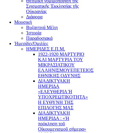
Θεσμική νομιμοποίηση τῆς
Σχισματικῆς Ἐκκλησίας τῆς
Οὐκρανίας
Διάφορα
Μουσική
Βυζαντινά Μέλη
Ἰστορία
Παραδοσιακά
Ἡμερίδες
Ὁμιλίες
ΗΜΕΡΙΔΕΣ Ε.Π.Μ.
1922-1920 ΜΑΡΤΥΡΙΟ
ΚΑI ΜΑΡΤΥΡIΑ ΤΟΥ
ΜΙΚΡΑΣΙΑΤΙΚΟΥ
EΛΛΗΝΙΣΜΟΥEΠEΤΕΙΟΣ
EΘΝΙΚHΣ O∆YΝΗΣ
ΔΙΑΔΙΚΤΥΑΚΗ
ΗΜΕΡΙΔΑ
«EΛΕΥΘΕΡΙΑ Ή
YΠΟΧΡΕΩΤΙΚΟΤΗΤΑ»
Η ΕΥΘΥΝΗ ΤΗΣ
EΠΙΛΟΓΗΣ ΜΑΣ
ΔΙΑΔΙΚΤΥΑΚΗ
ΗΜΕΡΙΔΑ : «Ἡ
πρόκληση τοῦ
Οἰκουμενισμοῦ σήμερα»