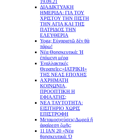
19.09.21
ΔΙΑΔΙΚΤΥΑΚΗ
ΗΜΕΡΙΔΑ: ΓΙΑ ΤΟΥ
ΧΡΙΣΤΟΥ ΤΗΝ ΠΙΣΤΗ
ΤΗΝ ΑΓΙΑ ΚΑΙ ΤΗΣ
ΠΑΤΡΙΔΟΣ ΤΗΝ
ΕΛΕΥΘΕΡΙΑ
Yoga; Εὐχαριστῶ δὲν θὰ
πάρω!
Νέα Θρησκευτικά: Ἡ
ἑπόμενη μέρα
Ἐναλλακτικές
Θεραπεῖες:
«ΙΑΤΡΙΚΗ»
ΤΗΣ ΝΕΑΣ ΕΠΟΧΗΣ
ΑΧΡΗΜΑΤΗ
ΚΟΙΝΩΝΙΑ,
ΠΡΟΟΠΤΙΚΗ Η
ΕΦΙΑΛΤΗΣ;
ΝΕΑ ΤΑΥΤΟΤΗΤΑ:
ΕΙΣΙΤΗΡΙΟ ΧΩΡΙΣ
ΕΠΙΣΤΡΟΦΗ
Μεταμοσχεύσεις:
Δωρεά ἤ
ἀφαίρεση ζωῆς;
11 ΙΑΝ 20 «Νέα
θρησκευτικά: Ὁ