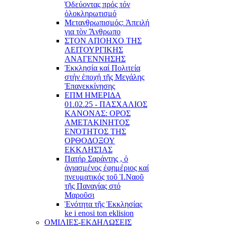
Ὁδεύοντας πρός τόν
ὁλοκληρωτισμό
Μετανθρωπισμός: Ἀπειλή
για τὸν Ἂνθρωπο
ΣΤΟΝ ΑΠΟΗΧΟ ΤΗΣ
ΛΕΙΤΟΥΡΓΙΚΗΣ
ΑΝΑΓΕΝΝΗΣΗΣ
Ἐκκλησία καί Πολιτεία
στήν ἐποχή τῆς Μεγάλης
Ἐπανεκκίνησης
ΕΠΜ ΗΜΕΡΙΔΑ
01.02.25 - ΠΑΣΧΑΛΙΟΣ
ΚΑΝΟΝΑΣ: ΟΡΟΣ
ΑΜΕΤΑΚΙΝΗΤΟΣ
ΕΝΌΤΗΤΟΣ ΤΗΣ
ΟΡΘΟΔΟΞΟΥ
ΕΚΚΛΗΣΊΑΣ
Πατήρ Σαράντης , ὁ
ἁγιασμένος ἐφημέριος καί
πνευματικός τοῦ Ἱ.Ναοῦ
τῆς Παναγίας στό
Μαροῦσι
Ἑνότητα τῆς Ἐκκλησίας
ke i enosi ton eklision
ΟΜΙΛΙΕΣ-ΕΚΔΗΛΩΣΕΙΣ