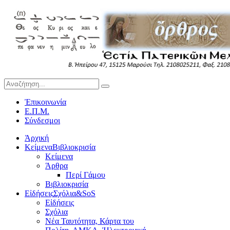
Ἐπικοινωνία
Ε.Π.Μ.
Σύνδεσμοι
Ἀρχική
Κείμενα
Βιβλιοκρισία
Κείμενα
Άρθρα
Περί Γάμου
Βιβλιοκρισία
Εἰδήσεις
Σχόλια&SoS
Εἰδήσεις
Σχόλια
Νέα Ταυτότητα, Κάρτα του