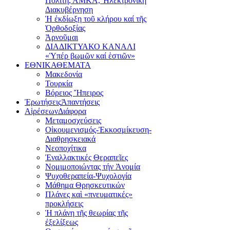
Πολίτη, ΑΜΚΑ, Ἠλεκτρονική
Διακυβέρνηση
Ἡ ἐκδίωξη τοῦ κλήρου καί τῆς
Ὀρθοδοξίας
Ἀρνοῦμαι
ΔΙΑΔΙΚΤΥΑΚΟ ΚΑΝΑΛΙ
«Ὑπέρ βωμῶν καί ἑστιῶν»
ΕΘΝΙΚΑ
ΘΕΜΑΤΑ
Μακεδονία
Τουρκία
Βόρειος Ἤπειρος
Ἐρωτήσεις
Ἀπαντήσεις
Αἱρέσεων
Διάφορα
Μεταμοσχεύσεις
Οἰκουμενισμός-Ἐκκοσμίκευση-
Διαθρησκειακά
Νεοποχίτικα
Ἐναλλακτικές Θεραπεῖες
Νομιμοποιώντας τήν Ἀνομία
Ψυχοθεραπεία-Ψυχολογία
Μάθημα Θρησκευτικών
Πλάνες καὶ «πνευματικές»
προκλήσεις
Ἡ πλάνη τῆς θεωρίας τῆς
ἐξελίξεως