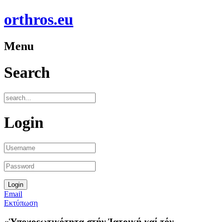
orthros.eu
Menu
Search
Login
Email
Εκτύπωση
«Ὑποχρεωτικότητα στήν Ἰατρική καί τόν