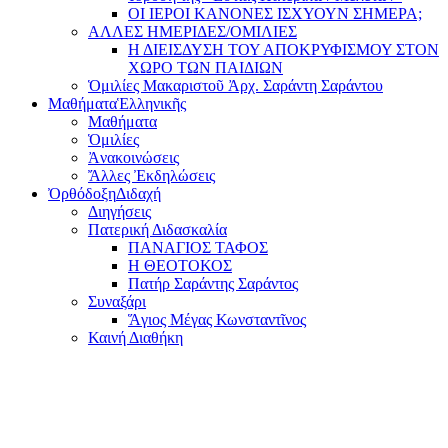
ΟΙ ΙΕΡΟΙ ΚΑΝΟΝΕΣ ΙΣΧΥΟΥΝ ΣΗΜΕΡΑ;
ΑΛΛΕΣ ΗΜΕΡΙΔΕΣ/ΟΜΙΛΙΕΣ
Η ΔΙΕΙΣΔΥΣΗ ΤΟΥ ΑΠΟΚΡΥΦΙΣΜΟΥ ΣΤΟΝ
ΧΩΡΟ ΤΩΝ ΠΑΙΔΙΩΝ
Ὁμιλίες Μακαριστοῦ Ἀρχ. Σαράντη Σαράντου
Μαθήματα
Ἑλληνικῆς
Μαθήματα
Ὁμιλίες
Ἀνακοινώσεις
Ἄλλες Ἐκδηλώσεις
Ὀρθόδοξη
Διδαχή
Διηγήσεις
Πατερική Διδασκαλία
ΠΑΝΑΓΙΟΣ ΤΑΦΟΣ
Η ΘΕΟΤΟΚΟΣ
Πατήρ Σαράντης Σαράντος
Συναξάρι
Ἅγιος Μέγας Κωνσταντῖνος
Καινή Διαθήκη