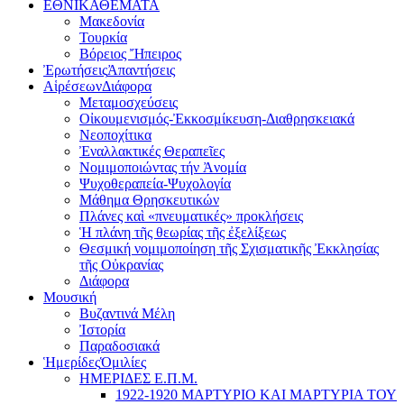
ΕΘΝΙΚΑ
ΘΕΜΑΤΑ
Μακεδονία
Τουρκία
Βόρειος Ἤπειρος
Ἐρωτήσεις
Ἀπαντήσεις
Αἱρέσεων
Διάφορα
Μεταμοσχεύσεις
Οἰκουμενισμός-Ἐκκοσμίκευση-Διαθρησκειακά
Νεοποχίτικα
Ἐναλλακτικές Θεραπεῖες
Νομιμοποιώντας τήν Ἀνομία
Ψυχοθεραπεία-Ψυχολογία
Μάθημα Θρησκευτικών
Πλάνες καὶ «πνευματικές» προκλήσεις
Ἡ πλάνη τῆς θεωρίας τῆς ἐξελίξεως
Θεσμική νομιμοποίηση τῆς Σχισματικῆς Ἐκκλησίας
τῆς Οὐκρανίας
Διάφορα
Μουσική
Βυζαντινά Μέλη
Ἰστορία
Παραδοσιακά
Ἡμερίδες
Ὁμιλίες
ΗΜΕΡΙΔΕΣ Ε.Π.Μ.
1922-1920 ΜΑΡΤΥΡΙΟ ΚΑI ΜΑΡΤΥΡIΑ ΤΟΥ