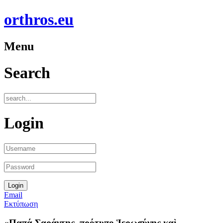
orthros.eu
Menu
Search
Login
Email
Εκτύπωση
«Παπά Σαράντης, πρότυπο Ἱερωσύνης καὶ