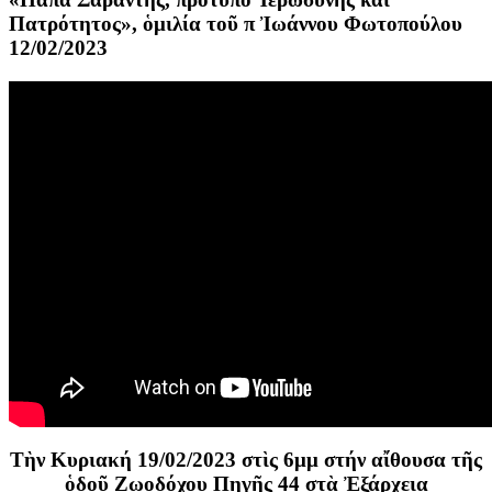
Πατρότητος», ὁμιλία τοῦ π Ἰωάννου Φωτοπούλου
12/02/2023
Τὴν Κυριακή 19/02/2023 στὶς 6μμ στήν αἴθουσα τῆς
ὁδοῦ Ζωοδόχου Πηγῆς 44 στὰ Ἐξάρχεια