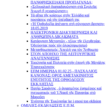
ΠΑΝΘΡΗΣΚΕΙΑΚΗ ΠΡΟΠΑΓΑΝΔΑ;
«Σεξουαλικὴ διαπαιδαγώγηση στὰ Σχολεῖα:
Ἀγωγὴ ἢ χειραγώγηση;»
Τά αἴτια τῆς κρίσεως στήν Ἑλλάδα καί
προτάσεις γιά τήν ὑπέρβασή της
«Ἡ Ὀρθοδοξία ἀπέναντι στή σύγχρονη ἄρνηση»
18.05.2019
ΗΛΕΚΤΡΟΝΙΚΗ ΔΙΑΚΥΒΕΡΝΗΣΗ ΚΑΙ
ΑΝΘΡΩΠΙΝΑ ΔΙΚΑΙΩΜΑΤΑ
Κατάργηση Μετρητῶν - τέλος τῆς ἐλευθερίας.
Ὁδεύοντας πρός τόν ὁλοκληρωτισμό
Μετανθρωπισμός: Ἀπειλή για τὸν Ἂνθρωπο
ΣΤΟΝ ΑΠΟΗΧΟ ΤΗΣ ΛΕΙΤΟΥΡΓΙΚΗΣ
ΑΝΑΓΕΝΝΗΣΗΣ
Ἐκκλησία καί Πολιτεία στήν ἐποχή τῆς Μεγάλης
Ἐπανεκκίνησης
ΕΠΜ ΗΜΕΡΙΔΑ 01.02.25 - ΠΑΣΧΑΛΙΟΣ
ΚΑΝΟΝΑΣ: ΟΡΟΣ ΑΜΕΤΑΚΙΝΗΤΟΣ
ΕΝΌΤΗΤΟΣ ΤΗΣ ΟΡΘΟΔΟΞΟΥ
ΕΚΚΛΗΣΊΑΣ
Πατήρ Σαράντης , ὁ ἁγιασμένος ἐφημέριος καί
πνευματικός τοῦ Ἱ.Ναοῦ τῆς Παναγίας στό
Μαροῦσι
Ἑνότητα τῆς Ἐκκλησίας ke i enosi ton eklision
ΟΜΙΛΙΕΣ-ΕΚΔΗΛΩΣΕΙΣ Ε.Π.Μ.