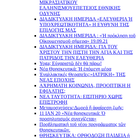
ΜΙΚΡΑΣΙΑΤΙΚΟΥ
EΛΛΗΝΙΣΜΟΥEΠEΤΕΙΟΣ EΘΝΙΚHΣ
O∆YΝΗΣ
ΔΙΑΔΙΚΤΥΑΚΗ ΗΜΕΡΙΔΑ «EΛΕΥΘΕΡΙΑ Ή
YΠΟΧΡΕΩΤΙΚΟΤΗΤΑ» Η ΕΥΘΥΝΗ ΤΗΣ
EΠΙΛΟΓΗΣ ΜΑΣ
ΔΙΑΔΙΚΤΥΑΚΗ ΗΜΕΡΙΔΑ : «Ἡ πρόκληση τοῦ
Οἰκουμενισμοῦ σήμερα» 19.09.21
ΔΙΑΔΙΚΤΥΑΚΗ ΗΜΕΡΙΔΑ: ΓΙΑ ΤΟΥ
ΧΡΙΣΤΟΥ ΤΗΝ ΠΙΣΤΗ ΤΗΝ ΑΓΙΑ ΚΑΙ ΤΗΣ
ΠΑΤΡΙΔΟΣ ΤΗΝ ΕΛΕΥΘΕΡΙΑ
Yoga; Εὐχαριστῶ δὲν θὰ πάρω!
Νέα Θρησκευτικά: Ἡ ἑπόμενη μέρα
Ἐναλλακτικές Θεραπεῖες:
«ΙΑΤΡΙΚΗ» ΤΗΣ
ΝΕΑΣ ΕΠΟΧΗΣ
ΑΧΡΗΜΑΤΗ ΚΟΙΝΩΝΙΑ, ΠΡΟΟΠΤΙΚΗ Η
ΕΦΙΑΛΤΗΣ;
ΝΕΑ ΤΑΥΤΟΤΗΤΑ: ΕΙΣΙΤΗΡΙΟ ΧΩΡΙΣ
ΕΠΙΣΤΡΟΦΗ
Μεταμοσχεύσεις:
Δωρεά ἤ ἀφαίρεση ζωῆς;
11 ΙΑΝ 20 «Νέα θρησκευτικά: Ὁ
προσηλυτισμός συνεχίζεται»
Προβληματική τοῦ νέου προγράμματος τῶν
Θρησκευτικῶν.
ΘΡΗΣΚΕΥΤΙΚΑ: ΟΡΘΟΔΟΞΗ ΠΑΙΔΕΙΑ ή