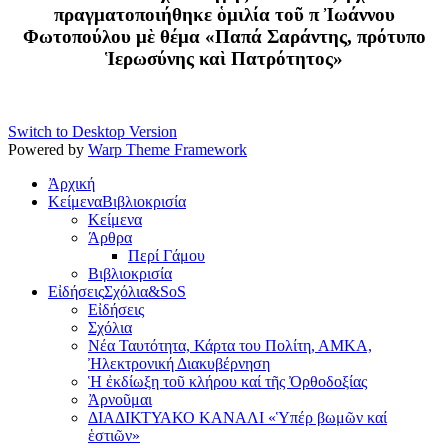
πραγματοποιήθηκε ὁμιλία τοῦ π Ἰωάννου
Φωτοπούλου μὲ θέμα «Παπά Σαράντης, πρότυπο
Ἱερωσύνης καὶ Πατρότητος»
Switch to Desktop Version
Powered by
Warp Theme Framework
Ἀρχική
Κείμενα
Βιβλιοκρισία
Κείμενα
Άρθρα
Περί Γάμου
Βιβλιοκρισία
Εἰδήσεις
Σχόλια&SoS
Εἰδήσεις
Σχόλια
Νέα Ταυτότητα, Κάρτα του Πολίτη, ΑΜΚΑ,
Ἠλεκτρονική Διακυβέρνηση
Ἡ ἐκδίωξη τοῦ κλήρου καί τῆς Ὀρθοδοξίας
Ἀρνοῦμαι
ΔΙΑΔΙΚΤΥΑΚΟ ΚΑΝΑΛΙ «Ὑπέρ βωμῶν καί
ἑστιῶν»