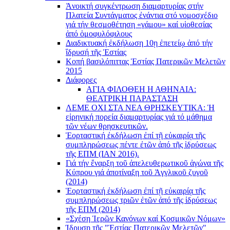
Ἀνοικτή συγκέντρωση διαμαρτυρίας στήν
Πλατεία Συντάγματος ἐνάντια στό νομοσχέδιο
γιά τήν θεσμοθέτηση «γάμου» καί υἱοθεσίας
ἀπό ὁμοφυλόφιλους
Διαδικτυακή ἐκδήλωση 10ῃ ἐπετείῳ ἀπό τήν
ἵδρυσή τῆς Ἑστίας
Κοπή βασιλόπιττας Ἑστίας Πατερικῶν Μελετῶν
2015
Διάφορες
ΑΓΙΑ ΦΙΛΟΘΕΗ Η ΑΘΗΝΑΙΑ:
ΘΕΑΤΡΙΚΗ ΠΑΡΑΣΤΑΣΗ
ΛΕΜΕ ΟΧΙ ΣΤΑ ΝΕΑ ΘΡΗΣΚΕΥΤΙΚΑ: Ἡ
εἰρηνική πορεία διαμαρτυρίας γιά τό μάθημα
τῶν νέων θρησκευτικῶν.
Ἑορταστική ἐκδήλωση ἐπί τῇ εὐκαιρίᾳ τῆς
συμπληρώσεως πέντε ἐτῶν ἀπό τῆς ἱδρύσεως
τῆς ΕΠΜ (ΙΑΝ 2016).
Γιά τήν ἔναρξη τοῦ ἀπελευθερωτικοῦ ἀγώνα τῆς
Κύπρου γιά ἀποτίναξη τοῦ Ἀγγλικοῦ ζυγοῦ
(2014)
Ἑορταστική ἐκδήλωση ἐπί τῇ εὐκαιρίᾳ τῆς
συμπληρώσεως τριῶν ἐτῶν ἀπό τῆς ἱδρύσεως
τῆς ΕΠΜ (2014)
«Σχέση Ἱερῶν Κανόνων καί Κοσμικῶν Νόμων»
Ίδρυση τῆς "Ἑστίας Πατερικῶν Μελετῶν"