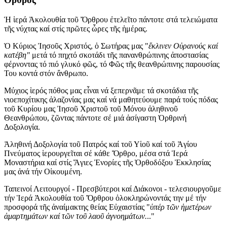
Ἡ ἱερά Ἀκολουθία τοῦ Ὄρθρου ἐτελεῖτο πάντοτε στά τελειώματα
τῆς νύχτας καί στίς πρῶτες ὧρες τῆς ἡμέρας.
Ὁ Κύριος Ἰησοῦς Χριστός, ὁ Σωτήρας μας "
ἔκλινεν Οὐρανούς καί
κατέβη"
μετά τό πηχτό σκοτάδι τῆς πανανθρώπινης ἀποστασίας
φέρνοντας τό πιό γλυκό φῶς, τό Φῶς τῆς θεανθρώπινης παρουσίας
Του κοντά στόν ἄνθρωπο.
Μύχιος ἱερός πόθος μας εἶναι νά ξεπερνᾶμε τά σκοτάδια τῆς
νιοεποχίτικης ἀλαζονίας μας καί νά μαθητεύουμε παρά τούς πόδας
τοῦ Κυρίου μας Ἰησοῦ Χριστοῦ τοῦ Μόνου ἀληθινοῦ
Θεανθρώπου, ζῶντας πάντοτε σέ μιά ἀσίγαστη Ὀρθρινή
Δοξολογία.
Ἀληθινή Δοξολογία τοῦ Πατρός καί τοῦ Υἱοῦ καί τοῦ Ἁγίου
Πνεύματος ἱερουργεῖται σέ κάθε Ὄρθρο, μέσα στά Ἱερά
Μοναστήρια καί στίς Ἅγιες Ἐνορίες τῆς Ὀρθοδόξου Ἐκκλησίας
μας ἀνά τήν Οἰκουμένη.
Ταπεινοί Λειτουργοί - Πρεσβύτεροι καί Διάκονοι - τελεσιουργοῦμε
τήν Ἱερά Ἀκολουθία τοῦ Ὄρθρου ὁλοκληρώνοντάς την μέ τήν
προσφορά τῆς ἀναίμακτης θείας Εὐχαιστίας "
ὑπέρ τῶν ἡμετέρων
ἁμαρτημάτων καί
τῶν τοῦ λαοῦ ἀγνοημάτων.
.."