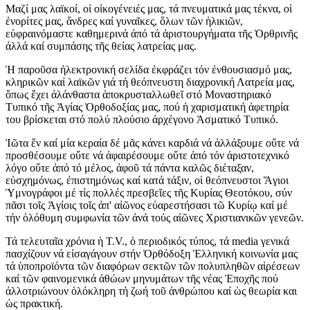
Μαζί μας λαϊκοί, οἱ οἰκογένειές μας, τά πνευματικά μας τέκνα, οἱ
ἐνορίτες μας, ἄνδρες καί γυναῖκες, ὅλων τῶν ἡλικιῶν,
εὐφραινόμαστε καθημερινά ἀπό τά ἀριστουργήματα τῆς Ὀρθρινῆς
ἀλλά καί συμπάσης τῆς θείας λατρείας μας.
Ἡ παροῦσα ἠλεκτρονική σελίδα ἐκφράζει τόν ἐνθουσιασμό μας,
κληρικῶν καί λαϊκῶν γιά τή θεόπνευστη διαχρονική Λατρεία μας,
ὅπως ἔχει ἀλάνθαστα ἀποκρυσταλλωθεῖ στό Μοναστηριακό
Τυπικό τῆς Ἁγίας Ὀρθοδοξίας μας, πού ἡ χαρισματική ἀφετηρία
του βρίσκεται στό πολύ πλούσιο ἀρχέγονο Ἀσματικό Τυπικό.
Ἰῶτα ἕν καί μία κεραία δέ μᾶς κάνει καρδιά νά ἀλλάξουμε οὔτε νά
προσθέσουμε οὔτε νά ἀφαιρέσουμε οὔτε ἀπό τόν ἀριστοτεχνικό
λόγο οὔτε ἀπό τό μέλος, ἀφοῦ τά πάντα καλῶς διέταξαν,
εὐσχημόνως, ἐπιστημόνως καί κατά τάξιν, οἱ θεόπνευστοι Ἅγιοι
Ὑμνογράφοι μέ τίς πολλές πρεσβεῖες τῆς Κυρίας Θεοτόκου, σύν
πᾶσι τοῖς Ἁγίοις τοῖς ἀπ' αἰῶνος εὐαρεστήσασι τῶ Κυρίῳ καί μέ
τήν ὁλόθυμη συμφωνία τῶν ἀνά τούς αἰῶνες Χριστιανικῶν γενεῶν.
Τά τελευταῖα χρόνια ἡ T.V., ὁ περιοδικός τύπος, τά media γενικά
πασχίζουν νά εἰσαγάγουν στήν Ὀρθόδοξη Ἑλληνική κοινωνία μας
τά ὑποπροϊόντα τῶν διαφόρων σεκτῶν τῶν πολυπληθῶν αἱρέσεων
καί τῶν φαινομενικά ἀθώων μηνυμάτων τῆς νέας Ἐποχῆς πού
ἀλλοτριώνουν ὁλόκληρη τή ζωή τοῦ ἀνθρώπου καί ὡς θεωρία και
ὡς πρακτική.