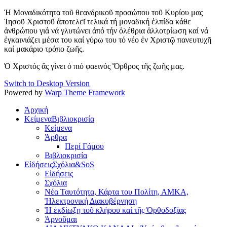
Ἡ Μοναδικότητα τοῦ θεανδρικοῦ προσώπου τοῦ Κυρίου μας
Ἰησοῦ Χριστοῦ ἀποτελεῖ τελικά τή μοναδική ἐλπίδα κάθε
ἀνθρώπου γιά νά γλυτώνει ἀπό τήν ὀλέθρια ἀλλοτρίωση καί νά
ἐγκαινιάζει μέσα του καί γύρω του τό νέο ἐν Χριστῷ πανευτυχῆ
καί μακάριο τρόπο ζωῆς.
Ὁ Χριστός ἄς γίνει ὁ πιό φαεινός Ὄρθρος τῆς ζωῆς μας.
Switch to Desktop Version
Powered by
Warp Theme Framework
Ἀρχική
Κείμενα
Βιβλιοκρισία
Κείμενα
Άρθρα
Περί Γάμου
Βιβλιοκρισία
Εἰδήσεις
Σχόλια&SoS
Εἰδήσεις
Σχόλια
Νέα Ταυτότητα, Κάρτα του Πολίτη, ΑΜΚΑ,
Ἠλεκτρονική Διακυβέρνηση
Ἡ ἐκδίωξη τοῦ κλήρου καί τῆς Ὀρθοδοξίας
Ἀρνοῦμαι