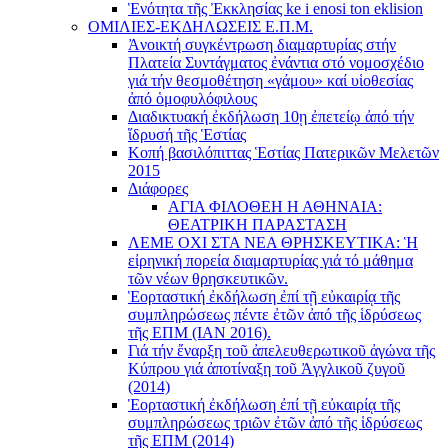
Ἑνότητα τῆς Ἐκκλησίας ke i enosi ton eklision
ΟΜΙΛΙΕΣ-ΕΚΔΗΛΩΣΕΙΣ Ε.Π.Μ.
Ἀνοικτή συγκέντρωση διαμαρτυρίας στήν
Πλατεία Συντάγματος ἐνάντια στό νομοσχέδιο
γιά τήν θεσμοθέτηση «γάμου» καί υἱοθεσίας
ἀπό ὁμοφυλόφιλους
Διαδικτυακή ἐκδήλωση 10ῃ ἐπετείῳ ἀπό τήν
ἵδρυσή τῆς Ἑστίας
Κοπή βασιλόπιττας Ἑστίας Πατερικῶν Μελετῶν
2015
Διάφορες
ΑΓΙΑ ΦΙΛΟΘΕΗ Η ΑΘΗΝΑΙΑ:
ΘΕΑΤΡΙΚΗ ΠΑΡΑΣΤΑΣΗ
ΛΕΜΕ ΟΧΙ ΣΤΑ ΝΕΑ ΘΡΗΣΚΕΥΤΙΚΑ: Ἡ
εἰρηνική πορεία διαμαρτυρίας γιά τό μάθημα
τῶν νέων θρησκευτικῶν.
Ἑορταστική ἐκδήλωση ἐπί τῇ εὐκαιρίᾳ τῆς
συμπληρώσεως πέντε ἐτῶν ἀπό τῆς ἱδρύσεως
τῆς ΕΠΜ (ΙΑΝ 2016).
Γιά τήν ἔναρξη τοῦ ἀπελευθερωτικοῦ ἀγώνα τῆς
Κύπρου γιά ἀποτίναξη τοῦ Ἀγγλικοῦ ζυγοῦ
(2014)
Ἑορταστική ἐκδήλωση ἐπί τῇ εὐκαιρίᾳ τῆς
συμπληρώσεως τριῶν ἐτῶν ἀπό τῆς ἱδρύσεως
τῆς ΕΠΜ (2014)