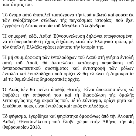
ταυτότητάς του.
Τό ὄνομα αὐτό ἀποτελεῖ ταυτόχρονα τήν ἱερά κιβωτό καί φορέα ἐκ
τῶν ἐνδοξότερων σελίδων τῆς παγκόσμιας ἱστορίας, πού ἔχει
ἐγγράψει ἡ Αὐτοκρατορία τοῦ Μεγάλου Ἀλεξάνδρου.
Ἡ σημερινή, ἐδῶ, Λαϊκή Ἐθνοσυνέλευση δηλώνει ἀποφασισμένη,
νά τό ὑπερασπισθεῖ μέχρις ἐσχάτων, κατά τόν Ἑλληνικό τρόπο, μέ
τόν ὁποῖο ἡ Ἑλλάδα γράφει πάντοτε τήν ἱστορία της.
Ἡ μή συμμόρφωση τῶν ἐντολοδόχων τοῦ Λαοῦ στή γνήσια ἐντολή
αὐτή τοῦ Λαοῦ, θά ἀποτελέσει κατάφωρη παραβίαση τοῦ
ἀντιπροσωπευτικοῦ συστήματος καί ἀντιστροφή τῶν ρόλων
ἐντολέα καί ἐντολοδόχου πού ὁρίζει & θεμελιώνει ἡ Δημοκρατία
μέ τίς θεμελιώδεις δημοκρατικές ἀρχές.
Ὁ Λαός δέν θά μείνει ἀπαθής θεατής. Εἶναι ἀποφασισμένος νά
ἐπιβάλει τήν ἀπόφασή του καί τή διασφάλιση τῆς ὁμαλῆς
λειτουργίας τῆς Δημοκρατίας πού, μέ τό Σύνταγμα, ὁρίζει ρητά καί
ξεκάθαρα, ποιός εἶναι ἐντολέας καί ποιός ἐντολοδόχος.
Τό ψήφισμα, ἐγκρίθηκε καί ψηφίστηκε ὁμοφώνως ἀπό τήν Ἀνοικτή
Λαϊκή Ἐθνοσυνέλευση πού ἔλαβε χώρα στήν Ἀθήνα, τήν 4η
Φεβρουαρίου 2018.