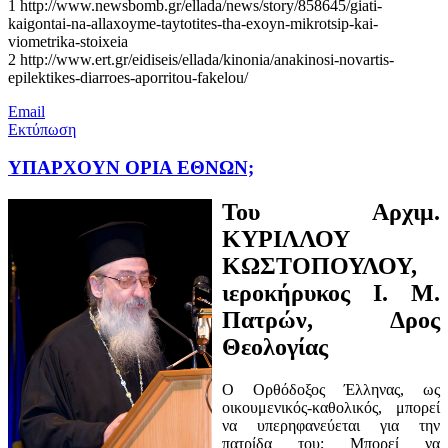
1 http://www.newsbomb.gr/ellada/news/story/858645/giati-
kaigontai-na-allaxoyme-taytotites-tha-exoyn-mikrotsip-kai-
viometrika-stoixeia
2 http://www.ert.gr/eidiseis/ellada/kinonia/anakinosi-novartis-
epilektikes-diarroes-aporritou-fakelou/
Email
Εκτύπωση
ΥΠΑΡΧΟΥΝ ΟΡΙΑ ΕΘΝΩΝ;
Του Αρχιμ.
ΚΥΡΙΛΛΟΥ
ΚΩΣΤΟΠΟΥΛΟΥ,
ιεροκήρυκος I. Μ.
Πατρών, Δρος
Θεολογίας
Ο Ορθόδοξος Έλληνας, ως
οικουμενικός-καθολικός, μπορεί
να υπερηφανεύεται για την
πατρίδα του; Μπορεί να