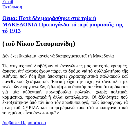
Email
Εκτύπωση
Θέμα: Ποτέ δέν μοιράσθηκε στά τρία ἡ
ΜΑΚΕΔΟΝΙΑ Προπαγάνδα τά περί μοιρασιᾶς της
τό 1913
(τοῦ Νίκου Σταυριανίδη)
Δέν ἔχει δικαίωμα κανείς νά διαπραγματευτεῖ τή Μακεδονία
Τίς στιγμές πού διαβάζουν οἱ ἀναγνῶστες μας αὐτές τίς γραμμές,
ἀρκετοί ἀπ’ αὐτούς ἔχουν πάρει τό δρόμο γιά τό συλλαλητήριο τῆς
Ἀθήνας, πού ἤδη ἔχει ἀποκτήσει χαρακτηριστικά παλλαϊκοῦ καί
πανεθνικοῦ ξεσηκωμοῦ. Ἐπειδή εἶχα τήν τύχη νά συνομιλῶ μέ
τινές τῶν διοργανωτῶν, ἡ ἄποψη πού ἀποκόμισα εἶναι ὅτι πρόκειται
γιά μία αὐθεντική πρωτοβουλία πολιτῶν, χωρίς πολιτικά,
κομματικά, προσωπικά ἤ ἄλλα καπελώματα. Οἱ ἀθλιότητες πού
ἐκτοξεύτηκαν ἀπό τόν ἴδιο τόν πρωθυπουργό, τούς ὑπουργούς, τά
μέλη τοῦ ΣΥΡΙΖΑ καί τά φερέφωνά τους στά προπαγανδιστικά
τους μέσα, εἶναι ἄνω ποταμῶν.
Διαβάστε Περισσότερα