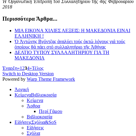
Ἡ Ὀργανωτική Ἐπιτροπή τοῦ Συλλαλητηρίου τῆς 4ης Φεβρουαρίου
2018
Περισσότερα Άρθρα...
ΜΙΑ ΕΙΚΟΝΑ ΧΙΛΙΕΣ ΛΕΞΕΙΣ: Η ΜΑΚΕΔΟΝΙΑ ΕΙΝΑΙ
ΕΛΛΗΝΙΚΗ !
Ὁ Ἀντώνης Βγόντζας ἀναλύει τούς ὀκτώ λόγους γιά τούς
ὁποίους θά πάει στό συλλαλητήριο τῆς Ἀθήνας
ΔΕΛΤΙΟ ΤΥΠΟΥ ΣΥΛΛΑΛΗΤΗΡΙΟΥ ΓΙΑ ΤΗ
ΜΑΚΕΔΟΝΙΑ
Έναρξη
«
1
2
3
4
»
Τέλος
Switch to Desktop Version
Powered by
Warp Theme Framework
Ἀρχική
Κείμενα
Βιβλιοκρισία
Κείμενα
Άρθρα
Περί Γάμου
Βιβλιοκρισία
Εἰδήσεις
Σχόλια&SoS
Εἰδήσεις
Σχόλια