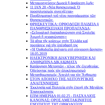
Μεταμοσχεύσεις:
Δωρεά ἤ ἀφαίρεση ζωῆς;
11 ΙΑΝ 20 «Νέα θρησκευτικά: Ὁ
προσηλυτισμός συνεχίζεται»
Προβληματική τοῦ νέου προγράμματος τῶν
Θρησκευτικῶν.
ΘΡΗΣΚΕΥΤΙΚΑ: ΟΡΘΟΔΟΞΗ ΠΑΙΔΕΙΑ ή
ΠΑΝΘΡΗΣΚΕΙΑΚΗ ΠΡΟΠΑΓΑΝΔΑ;
«Σεξουαλικὴ διαπαιδαγώγηση στὰ Σχολεῖα:
Ἀγωγὴ ἢ χειραγώγηση;»
Τά αἴτια τῆς κρίσεως στήν Ἑλλάδα καί
προτάσεις γιά τήν ὑπέρβασή της
«Ἡ Ὀρθοδοξία ἀπέναντι στή σύγχρονη ἄρνηση»
18.05.2019
ΗΛΕΚΤΡΟΝΙΚΗ ΔΙΑΚΥΒΕΡΝΗΣΗ ΚΑΙ
ΑΝΘΡΩΠΙΝΑ ΔΙΚΑΙΩΜΑΤΑ
Κατάργηση Μετρητῶν - τέλος τῆς ἐλευθερίας.
Ὁδεύοντας πρός τόν ὁλοκληρωτισμό
Μετανθρωπισμός: Ἀπειλή για τὸν Ἂνθρωπο
ΣΤΟΝ ΑΠΟΗΧΟ ΤΗΣ ΛΕΙΤΟΥΡΓΙΚΗΣ
ΑΝΑΓΕΝΝΗΣΗΣ
Ἐκκλησία καί Πολιτεία στήν ἐποχή τῆς Μεγάλης
Ἐπανεκκίνησης
ΕΠΜ ΗΜΕΡΙΔΑ 01.02.25 - ΠΑΣΧΑΛΙΟΣ
ΚΑΝΟΝΑΣ: ΟΡΟΣ ΑΜΕΤΑΚΙΝΗΤΟΣ
ΕΝΌΤΗΤΟΣ ΤΗΣ ΟΡΘΟΔΟΞΟΥ