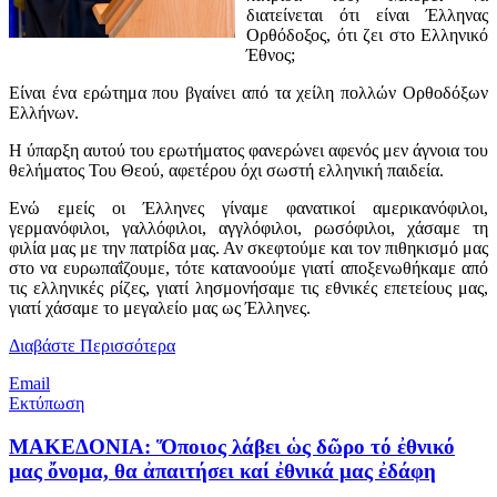
διατείνεται ότι είναι Έλληνας
Ορθόδοξος, ότι ζει στο Ελληνικό
Έθνος;
Είναι ένα ερώτημα που βγαίνει από τα χείλη πολλών Ορθοδόξων
Ελλήνων.
Η ύπαρξη αυτού του ερωτήματος φανερώνει αφενός μεν άγνοια του
θελήματος Του Θεού, αφετέρου όχι σωστή ελληνική παιδεία.
Ενώ εμείς οι Έλληνες γίναμε φανατικοί αμερικανόφιλοι,
γερμανόφιλοι, γαλλόφιλοι, αγγλόφιλοι, ρωσόφιλοι, χάσαμε τη
φιλία μας με την πατρίδα μας. Αν σκεφτούμε και τον πιθηκισμό μας
στο να ευρωπαΐζουμε, τότε κατανοούμε γιατί αποξενωθήκαμε από
τις ελληνικές ρίζες, γιατί λησμονήσαμε τις εθνικές επετείους μας,
γιατί χάσαμε το μεγαλείο μας ως Έλληνες.
Διαβάστε Περισσότερα
Email
Εκτύπωση
ΜΑΚΕΔΟΝΙΑ: Ὅποιος λάβει ὡς δῶρο τό ἐθνικό
μας ὄνομα, θα ἀπαιτήσει καί ἐθνικά μας ἐδάφη