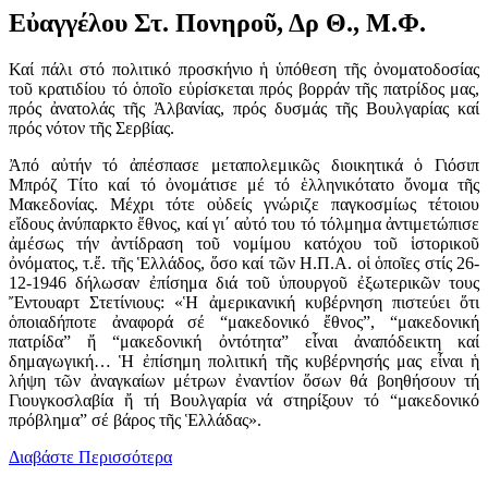
Εὐαγγέλου Στ. Πονηροῦ, Δρ Θ., Μ.Φ.
Καί πάλι στό πολιτικό προσκήνιο ἡ ὑπόθεση τῆς ὀνοματοδοσίας
τοῦ κρατιδίου τό ὁποῖο εὑρίσκεται πρός βορράν τῆς πατρίδος μας,
πρός ἀνατολάς τῆς Ἀλβανίας, πρός δυσμάς τῆς Βουλγαρίας καί
πρός νότον τῆς Σερβίας.
Ἀπό αὐτήν τό ἀπέσπασε μεταπολεμικῶς διοικητικά ὁ Γιόσιπ
Μπρόζ Τίτο καί τό ὀνομάτισε μέ τό ἑλληνικότατο ὄνομα τῆς
Μακεδονίας. Μέχρι τότε οὐδείς γνώριζε παγκοσμίως τέτοιου
εἴδους ἀνύπαρκτο ἔθνος, καί γι΄ αὐτό του τό τόλμημα ἀντιμετώπισε
ἀμέσως τήν ἀντίδραση τοῦ νομίμου κατόχου τοῦ ἱστορικοῦ
ὀνόματος, τ.ἔ. τῆς Ἑλλάδος, ὅσο καί τῶν Η.Π.Α. οἱ ὁποῖες στίς 26-
12-1946 δήλωσαν ἐπίσημα διά τοῦ ὑπουργοῦ ἐξωτερικῶν τους
Ἔντουαρτ Στετίνιους: «Ἡ ἀμερικανική κυβέρνηση πιστεύει ὅτι
ὁποιαδήποτε ἀναφορά σέ “μακεδονικό ἔθνος”, “μακεδονική
πατρίδα” ἤ “μακεδονική ὀντότητα” εἶναι ἀναπόδεικτη καί
δημαγωγική… Ἡ ἐπίσημη πολιτική τῆς κυβέρνησής μας εἶναι ἡ
λήψη τῶν ἀναγκαίων μέτρων ἐναντίον ὅσων θά βοηθήσουν τή
Γιουγκοσλαβία ἤ τή Βουλγαρία νά στηρίξουν τό “μακεδονικό
πρόβλημα” σέ βάρος τῆς Ἑλλάδας».
Διαβάστε Περισσότερα