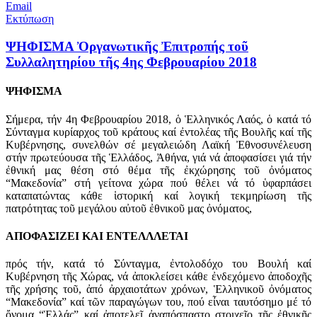
Email
Εκτύπωση
ΨΗΦΙΣΜΑ Ὀργανωτικῆς Ἐπιτροπής τοῦ
Συλλαλητηρίου τῆς 4ης Φεβρουαρίου 2018
ΨΗΦΙΣΜΑ
Σήμερα, τήν 4η Φεβρουαρίου 2018, ὁ Ἑλληνικός Λαός, ὁ κατά τό
Σύνταγμα κυρίαρχος τοῦ κράτους καί ἐντολέας τῆς Βουλῆς καί τῆς
Κυβέρνησης, συνελθών σέ μεγαλειώδη Λαϊκή Ἐθνοσυνέλευση
στήν πρωτεύουσα τῆς Ἑλλάδος, Ἀθήνα, γιά νά ἀποφασίσει γιά τήν
ἐθνική μας θέση στό θέμα τῆς ἐκχώρησης τοῦ ὀνόματος
“Μακεδονία” στή γείτονα χώρα πού θέλει νά τό ὑφαρπάσει
καταπατώντας κάθε ἱστορική καί λογική τεκμηρίωση τῆς
πατρότητας τοῦ μεγάλου αὐτοῦ ἐθνικοῦ μας ὀνόματος,
ΑΠΟΦΑΣΙΖΕΙ ΚΑΙ ΕΝΤΕΛΛΛΕΤΑΙ
πρός τήν, κατά τό Σύνταγμα, ἐντολοδόχο του Βουλή καί
Κυβέρνηση τῆς Χώρας, νά ἀποκλείσει κάθε ἐνδεχόμενο ἀποδοχῆς
τῆς χρήσης τοῦ, ἀπό ἀρχαιοτάτων χρόνων, Ἑλληνικοῦ ὀνόματος
“Μακεδονία” καί τῶν παραγώγων του, πού εἶναι ταυτόσημο μέ τό
ὄνομα “Ἑλλάς” καί ἀποτελεῖ ἀναπόσπαστο στοιχεῖο τῆς ἐθνικῆς