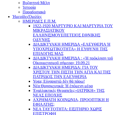
Βυζαντινά Μέλη
Ἰστορία
Παραδοσιακά
Ἡμερίδες
Ὁμιλίες
ΗΜΕΡΙΔΕΣ Ε.Π.Μ.
1922-1920 ΜΑΡΤΥΡΙΟ ΚΑI ΜΑΡΤΥΡIΑ ΤΟΥ
ΜΙΚΡΑΣΙΑΤΙΚΟΥ
EΛΛΗΝΙΣΜΟΥEΠEΤΕΙΟΣ EΘΝΙΚHΣ
O∆YΝΗΣ
ΔΙΑΔΙΚΤΥΑΚΗ ΗΜΕΡΙΔΑ «EΛΕΥΘΕΡΙΑ Ή
YΠΟΧΡΕΩΤΙΚΟΤΗΤΑ» Η ΕΥΘΥΝΗ ΤΗΣ
EΠΙΛΟΓΗΣ ΜΑΣ
ΔΙΑΔΙΚΤΥΑΚΗ ΗΜΕΡΙΔΑ : «Ἡ πρόκληση τοῦ
Οἰκουμενισμοῦ σήμερα» 19.09.21
ΔΙΑΔΙΚΤΥΑΚΗ ΗΜΕΡΙΔΑ: ΓΙΑ ΤΟΥ
ΧΡΙΣΤΟΥ ΤΗΝ ΠΙΣΤΗ ΤΗΝ ΑΓΙΑ ΚΑΙ ΤΗΣ
ΠΑΤΡΙΔΟΣ ΤΗΝ ΕΛΕΥΘΕΡΙΑ
Yoga; Εὐχαριστῶ δὲν θὰ πάρω!
Νέα Θρησκευτικά: Ἡ ἑπόμενη μέρα
Ἐναλλακτικές Θεραπεῖες:
«ΙΑΤΡΙΚΗ» ΤΗΣ
ΝΕΑΣ ΕΠΟΧΗΣ
ΑΧΡΗΜΑΤΗ ΚΟΙΝΩΝΙΑ, ΠΡΟΟΠΤΙΚΗ Η
ΕΦΙΑΛΤΗΣ;
ΝΕΑ ΤΑΥΤΟΤΗΤΑ: ΕΙΣΙΤΗΡΙΟ ΧΩΡΙΣ
ΕΠΙΣΤΡΟΦΗ