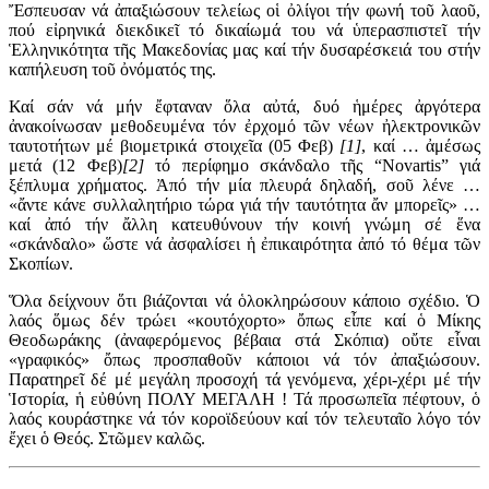
Ἔσπευσαν νά ἀπαξιώσουν τελείως οἱ ὀλίγοι τήν φωνή τοῦ λαοῦ,
πού εἰρηνικά διεκδικεῖ τό δικαίωμά του νά ὑπερασπιστεῖ τήν
Ἑλληνικότητα τῆς Μακεδονίας μας καί τήν δυσαρέσκειά του στήν
καπήλευση τοῦ ὀνόματός της.
Καί σάν νά μήν ἔφταναν ὅλα αὐτά, δυό ἡμέρες ἀργότερα
ἀνακοίνωσαν μεθοδευμένα τόν ἐρχομό τῶν νέων ἠλεκτρονικῶν
ταυτοτήτων μέ βιομετρικά στοιχεῖα (05 Φεβ)
[1]
, καί … ἀμέσως
μετά (12 Φεβ)
[2]
τό περίφημο σκάνδαλο τῆς “Novartis” γιά
ξέπλυμα χρήματος. Ἀπό τήν μία πλευρά δηλαδή, σοῦ λένε …
«ἄντε κάνε συλλαλητήριο τώρα γιά τήν ταυτότητα ἄν μπορεῖς» …
καί ἀπό τήν ἄλλη κατευθύνουν τήν κοινή γνώμη σέ ἕνα
«σκάνδαλο» ὥστε νά ἀσφαλίσει ἡ ἐπικαιρότητα ἀπό τό θέμα τῶν
Σκοπίων.
Ὅλα δείχνουν ὅτι βιάζονται νά ὁλοκληρώσουν κάποιο σχέδιο. Ὁ
λαός ὅμως δέν τρώει «κουτόχορτο» ὄπως εἶπε καί ὁ Μίκης
Θεοδωράκης (ἀναφερόμενος βέβαια στά Σκόπια) οὔτε εἶναι
«γραφικός» ὄπως προσπαθοῦν κάποιοι νά τόν ἀπαξιώσουν.
Παρατηρεῖ δέ μέ μεγάλη προσοχή τά γενόμενα, χέρι-χέρι μέ τήν
Ἱστορία, ἡ εὐθύνη ΠΟΛΥ ΜΕΓΑΛΗ ! Τά προσωπεῖα πέφτουν, ὁ
λαός κουράστηκε νά τόν κοροϊδεύουν καί τόν τελευταῖο λόγο τόν
ἔχει ὁ Θεός. Στῶμεν καλῶς.