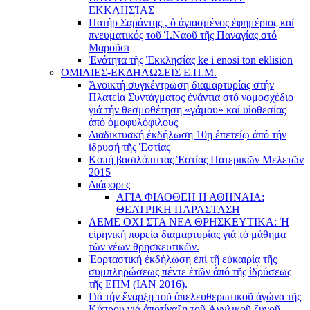
ΕΚΚΛΗΣΊΑΣ
Πατήρ Σαράντης , ὁ ἁγιασμένος ἐφημέριος καί
πνευματικός τοῦ Ἱ.Ναοῦ τῆς Παναγίας στό
Μαροῦσι
Ἑνότητα τῆς Ἐκκλησίας ke i enosi ton eklision
ΟΜΙΛΙΕΣ-ΕΚΔΗΛΩΣΕΙΣ Ε.Π.Μ.
Ἀνοικτή συγκέντρωση διαμαρτυρίας στήν
Πλατεία Συντάγματος ἐνάντια στό νομοσχέδιο
γιά τήν θεσμοθέτηση «γάμου» καί υἱοθεσίας
ἀπό ὁμοφυλόφιλους
Διαδικτυακή ἐκδήλωση 10ῃ ἐπετείῳ ἀπό τήν
ἵδρυσή τῆς Ἑστίας
Κοπή βασιλόπιττας Ἑστίας Πατερικῶν Μελετῶν
2015
Διάφορες
ΑΓΙΑ ΦΙΛΟΘΕΗ Η ΑΘΗΝΑΙΑ:
ΘΕΑΤΡΙΚΗ ΠΑΡΑΣΤΑΣΗ
ΛΕΜΕ ΟΧΙ ΣΤΑ ΝΕΑ ΘΡΗΣΚΕΥΤΙΚΑ: Ἡ
εἰρηνική πορεία διαμαρτυρίας γιά τό μάθημα
τῶν νέων θρησκευτικῶν.
Ἑορταστική ἐκδήλωση ἐπί τῇ εὐκαιρίᾳ τῆς
συμπληρώσεως πέντε ἐτῶν ἀπό τῆς ἱδρύσεως
τῆς ΕΠΜ (ΙΑΝ 2016).
Γιά τήν ἔναρξη τοῦ ἀπελευθερωτικοῦ ἀγώνα τῆς
Κύπρου γιά ἀποτίναξη τοῦ Ἀγγλικοῦ ζυγοῦ