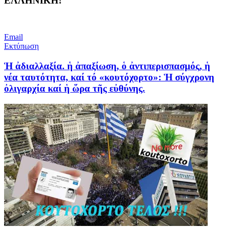
ΕΛΛΗΝΙΚΗ!
Email
Εκτύπωση
Ἡ ἀδιαλλαξία. ἡ ἀπαξίωση, ὁ ἀντιπερισπασμός, ἡ
νέα ταυτότητα, καί τό «κουτόχορτο»: Ἡ σύγχρονη
ὀλιγαρχία καί ἡ ὥρα τῆς εὐθύνης.