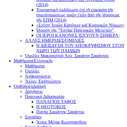
(2014)
Ἑορταστική ἐκδήλωση ἐπί τῇ εὐκαιρίᾳ τῆς
συμπληρώσεως τριῶν ἐτῶν ἀπό τῆς ἱδρύσεως
τῆς ΕΠΜ (2014)
«Σχέση Ἱερῶν Κανόνων καί Κοσμικῶν Νόμων»
Ίδρυση τῆς "Ἑστίας Πατερικῶν Μελετῶν"
ΟΙ ΙΕΡΟΙ ΚΑΝΟΝΕΣ ΙΣΧΥΟΥΝ ΣΗΜΕΡΑ;
ΑΛΛΕΣ ΗΜΕΡΙΔΕΣ/ΟΜΙΛΙΕΣ
Η ΔΙΕΙΣΔΥΣΗ ΤΟΥ ΑΠΟΚΡΥΦΙΣΜΟΥ ΣΤΟΝ
ΧΩΡΟ ΤΩΝ ΠΑΙΔΙΩΝ
Ὁμιλίες Μακαριστοῦ Ἀρχ. Σαράντη Σαράντου
Μαθήματα
Ἑλληνικῆς
Μαθήματα
Ὁμιλίες
Ἀνακοινώσεις
Ἄλλες Ἐκδηλώσεις
Ὀρθόδοξη
Διδαχή
Διηγήσεις
Πατερική Διδασκαλία
ΠΑΝΑΓΙΟΣ ΤΑΦΟΣ
Η ΘΕΟΤΟΚΟΣ
Πατήρ Σαράντης Σαράντος
Συναξάρι
Ἅγιος Μέγας Κωνσταντῖνος