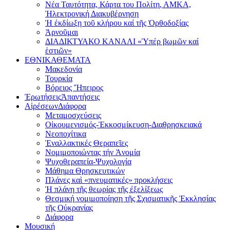
Νέα Ταυτότητα, Κάρτα του Πολίτη, ΑΜΚΑ,
Ἠλεκτρονική Διακυβέρνηση
Ἡ ἐκδίωξη τοῦ κλήρου καί τῆς Ὀρθοδοξίας
Ἀρνοῦμαι
ΔΙΑΔΙΚΤΥΑΚΟ ΚΑΝΑΛΙ «Ὑπέρ βωμῶν καί
ἑστιῶν»
ΕΘΝΙΚΑ
ΘΕΜΑΤΑ
Μακεδονία
Τουρκία
Βόρειος Ἤπειρος
Ἐρωτήσεις
Ἀπαντήσεις
Αἱρέσεων
Διάφορα
Μεταμοσχεύσεις
Οἰκουμενισμός-Ἐκκοσμίκευση-Διαθρησκειακά
Νεοποχίτικα
Ἐναλλακτικές Θεραπεῖες
Νομιμοποιώντας τήν Ἀνομία
Ψυχοθεραπεία-Ψυχολογία
Μάθημα Θρησκευτικών
Πλάνες καὶ «πνευματικές» προκλήσεις
Ἡ πλάνη τῆς θεωρίας τῆς ἐξελίξεως
Θεσμική νομιμοποίηση τῆς Σχισματικῆς Ἐκκλησίας
τῆς Οὐκρανίας
Διάφορα
Μουσική