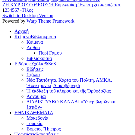
ΖΗ ΚΥΡΙΟΣ Ο ΘΕΟΣ: Ἡ Εὐρωπαϊκὴ Ἕνωση ξεσκεπάζεται.
1
2
3
4
5
6
7
»
Τέλος
Switch to Desktop Version
Powered by
Warp Theme Framework
Ἀρχική
Κείμενα
Βιβλιοκρισία
Κείμενα
Άρθρα
Περί Γάμου
Βιβλιοκρισία
Εἰδήσεις
Σχόλια&SoS
Εἰδήσεις
Σχόλια
Νέα Ταυτότητα, Κάρτα του Πολίτη, ΑΜΚΑ,
Ἠλεκτρονική Διακυβέρνηση
Ἡ ἐκδίωξη τοῦ κλήρου καί τῆς Ὀρθοδοξίας
Ἀρνοῦμαι
ΔΙΑΔΙΚΤΥΑΚΟ ΚΑΝΑΛΙ «Ὑπέρ βωμῶν καί
ἑστιῶν»
ΕΘΝΙΚΑ
ΘΕΜΑΤΑ
Μακεδονία
Τουρκία
Βόρειος Ἤπειρος
Ἐρωτήσεις
Ἀπαντήσεις