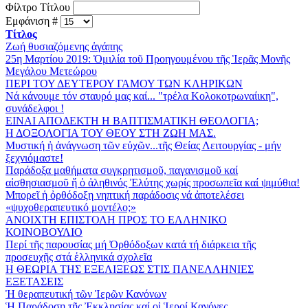
Φίλτρο Τίτλου
Εμφάνιση #
Τίτλος
Ζωή θυσιαζόμενης ἀγάπης
25η Μαρτίου 2019: Ὁμιλία τοῦ Προηγουμένου τῆς Ἱερᾶς Μονῆς
Μεγάλου Μετεώρου
ΠΕΡΙ ΤΟΥ ΔΕΥΤΕΡΟΥ ΓΑΜΟΥ ΤΩΝ ΚΛΗΡΙΚΩΝ
Νά κάνουμε τόν σταυρό μας καί... "τρέλα Kολοκοτρωναίικη",
συνάδελφοι !
ΕΙΝΑΙ ΑΠΟΔΕΚΤΗ Η ΒΑΠΤΙΣΜΑΤΙΚΗ ΘΕΟΛΟΓΙΑ;
Η ΔΟΞΟΛΟΓΙΑ ΤΟΥ ΘΕΟΥ ΣΤΗ ΖΩΗ ΜΑΣ.
Μυστική ἡ ἀνάγνωση τῶν εὐχῶν...τῆς Θείας Λειτουργίας - μήν
ξεχνιόμαστε!
Παράδοξα μαθήματα συγκρητισμοῦ, παγανισμοῦ καί
αἰσθησιασμοῦ ἤ ὁ ἀληθινός Ἐλύτης χωρίς προσωπεῖα καί ψιμύθια!
Μπορεῖ ἡ ὀρθόδοξη νηπτική παράδοσις νά ἀποτελέσει
«ψυχοθεραπευτικό μοντέλο;»
ΑΝΟΙΧΤΗ ΕΠΙΣΤΟΛΗ ΠΡΟΣ ΤΟ ΕΛΛΗΝΙΚΟ
ΚΟΙΝΟΒΟΥΛΙΟ
Περί τῆς παρουσίας μή Ὀρθόδοξων κατά τή διάρκεια τῆς
προσευχῆς στά ἑλληνικά σχολεῖα
Η ΘΕΩΡΙΑ ΤΗΣ ΕΞΕΛΙΞΕΩΣ ΣΤΙΣ ΠΑΝΕΛΛΗΝΙΕΣ
ΕΞΕΤΑΣΕΙΣ
Ἡ θεραπευτική τῶν Ἱερῶν Κανόνων
Ἡ Παράδοση τῆς Ἐκκλησίας καί οἱ Ἱεροί Κανόνες