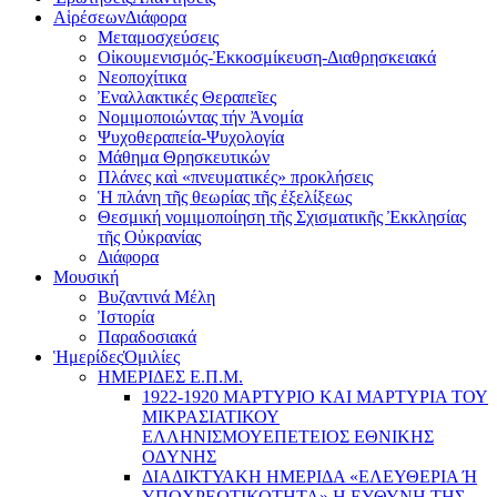
Αἱρέσεων
Διάφορα
Μεταμοσχεύσεις
Οἰκουμενισμός-Ἐκκοσμίκευση-Διαθρησκειακά
Νεοποχίτικα
Ἐναλλακτικές Θεραπεῖες
Νομιμοποιώντας τήν Ἀνομία
Ψυχοθεραπεία-Ψυχολογία
Μάθημα Θρησκευτικών
Πλάνες καὶ «πνευματικές» προκλήσεις
Ἡ πλάνη τῆς θεωρίας τῆς ἐξελίξεως
Θεσμική νομιμοποίηση τῆς Σχισματικῆς Ἐκκλησίας
τῆς Οὐκρανίας
Διάφορα
Μουσική
Βυζαντινά Μέλη
Ἰστορία
Παραδοσιακά
Ἡμερίδες
Ὁμιλίες
ΗΜΕΡΙΔΕΣ Ε.Π.Μ.
1922-1920 ΜΑΡΤΥΡΙΟ ΚΑI ΜΑΡΤΥΡIΑ ΤΟΥ
ΜΙΚΡΑΣΙΑΤΙΚΟΥ
EΛΛΗΝΙΣΜΟΥEΠEΤΕΙΟΣ EΘΝΙΚHΣ
O∆YΝΗΣ
ΔΙΑΔΙΚΤΥΑΚΗ ΗΜΕΡΙΔΑ «EΛΕΥΘΕΡΙΑ Ή
YΠΟΧΡΕΩΤΙΚΟΤΗΤΑ» Η ΕΥΘΥΝΗ ΤΗΣ