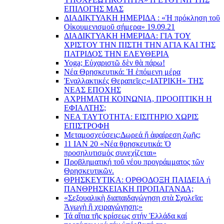
EΠΙΛΟΓΗΣ ΜΑΣ
ΔΙΑΔΙΚΤΥΑΚΗ ΗΜΕΡΙΔΑ : «Ἡ πρόκληση τοῦ
Οἰκουμενισμοῦ σήμερα» 19.09.21
ΔΙΑΔΙΚΤΥΑΚΗ ΗΜΕΡΙΔΑ: ΓΙΑ ΤΟΥ
ΧΡΙΣΤΟΥ ΤΗΝ ΠΙΣΤΗ ΤΗΝ ΑΓΙΑ ΚΑΙ ΤΗΣ
ΠΑΤΡΙΔΟΣ ΤΗΝ ΕΛΕΥΘΕΡΙΑ
Yoga; Εὐχαριστῶ δὲν θὰ πάρω!
Νέα Θρησκευτικά: Ἡ ἑπόμενη μέρα
Ἐναλλακτικές Θεραπεῖες:
«ΙΑΤΡΙΚΗ» ΤΗΣ
ΝΕΑΣ ΕΠΟΧΗΣ
ΑΧΡΗΜΑΤΗ ΚΟΙΝΩΝΙΑ, ΠΡΟΟΠΤΙΚΗ Η
ΕΦΙΑΛΤΗΣ;
ΝΕΑ ΤΑΥΤΟΤΗΤΑ: ΕΙΣΙΤΗΡΙΟ ΧΩΡΙΣ
ΕΠΙΣΤΡΟΦΗ
Μεταμοσχεύσεις:
Δωρεά ἤ ἀφαίρεση ζωῆς;
11 ΙΑΝ 20 «Νέα θρησκευτικά: Ὁ
προσηλυτισμός συνεχίζεται»
Προβληματική τοῦ νέου προγράμματος τῶν
Θρησκευτικῶν.
ΘΡΗΣΚΕΥΤΙΚΑ: ΟΡΘΟΔΟΞΗ ΠΑΙΔΕΙΑ ή
ΠΑΝΘΡΗΣΚΕΙΑΚΗ ΠΡΟΠΑΓΑΝΔΑ;
«Σεξουαλικὴ διαπαιδαγώγηση στὰ Σχολεῖα:
Ἀγωγὴ ἢ χειραγώγηση;»
Τά αἴτια τῆς κρίσεως στήν Ἑλλάδα καί