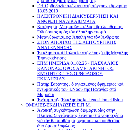
προτάσεις γιά τήν ὑπέρβασή της
«Ἡ Ὀρθοδοξία ἀπέναντι στή σύγχρονη ἄρνηση»
18.05.2019
ΗΛΕΚΤΡΟΝΙΚΗ ΔΙΑΚΥΒΕΡΝΗΣΗ ΚΑΙ
ΑΝΘΡΩΠΙΝΑ ΔΙΚΑΙΩΜΑΤΑ
Κατάργηση Μετρητῶν - τέλος τῆς ἐλευθερίας.
Ὁδεύοντας πρός τόν ὁλοκληρωτισμό
Μετανθρωπισμός: Ἀπειλή για τὸν Ἂνθρωπο
ΣΤΟΝ ΑΠΟΗΧΟ ΤΗΣ ΛΕΙΤΟΥΡΓΙΚΗΣ
ΑΝΑΓΕΝΝΗΣΗΣ
Ἐκκλησία καί Πολιτεία στήν ἐποχή τῆς Μεγάλης
Ἐπανεκκίνησης
ΕΠΜ ΗΜΕΡΙΔΑ 01.02.25 - ΠΑΣΧΑΛΙΟΣ
ΚΑΝΟΝΑΣ: ΟΡΟΣ ΑΜΕΤΑΚΙΝΗΤΟΣ
ΕΝΌΤΗΤΟΣ ΤΗΣ ΟΡΘΟΔΟΞΟΥ
ΕΚΚΛΗΣΊΑΣ
Πατήρ Σαράντης , ὁ ἁγιασμένος ἐφημέριος καί
πνευματικός τοῦ Ἱ.Ναοῦ τῆς Παναγίας στό
Μαροῦσι
Ἑνότητα τῆς Ἐκκλησίας ke i enosi ton eklision
ΟΜΙΛΙΕΣ-ΕΚΔΗΛΩΣΕΙΣ Ε.Π.Μ.
Ἀνοικτή συγκέντρωση διαμαρτυρίας στήν
Πλατεία Συντάγματος ἐνάντια στό νομοσχέδιο
γιά τήν θεσμοθέτηση «γάμου» καί υἱοθεσίας
ἀπό ὁμοφυλόφιλους