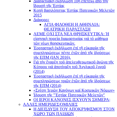
Διαδικτυακή ἐκδήλωση 10ῃ ἐπετείῳ ἀπό τήν
ἵδρυσή τῆς Ἑστίας
Κοπή βασιλόπιττας Ἑστίας Πατερικῶν Μελετῶν
2015
Διάφορες
ΑΓΙΑ ΦΙΛΟΘΕΗ Η ΑΘΗΝΑΙΑ:
ΘΕΑΤΡΙΚΗ ΠΑΡΑΣΤΑΣΗ
ΛΕΜΕ ΟΧΙ ΣΤΑ ΝΕΑ ΘΡΗΣΚΕΥΤΙΚΑ: Ἡ
εἰρηνική πορεία διαμαρτυρίας γιά τό μάθημα
τῶν νέων θρησκευτικῶν.
Ἑορταστική ἐκδήλωση ἐπί τῇ εὐκαιρίᾳ τῆς
συμπληρώσεως πέντε ἐτῶν ἀπό τῆς ἱδρύσεως
τῆς ΕΠΜ (ΙΑΝ 2016).
Γιά τήν ἔναρξη τοῦ ἀπελευθερωτικοῦ ἀγώνα τῆς
Κύπρου γιά ἀποτίναξη τοῦ Ἀγγλικοῦ ζυγοῦ
(2014)
Ἑορταστική ἐκδήλωση ἐπί τῇ εὐκαιρίᾳ τῆς
συμπληρώσεως τριῶν ἐτῶν ἀπό τῆς ἱδρύσεως
τῆς ΕΠΜ (2014)
«Σχέση Ἱερῶν Κανόνων καί Κοσμικῶν Νόμων»
Ίδρυση τῆς "Ἑστίας Πατερικῶν Μελετῶν"
ΟΙ ΙΕΡΟΙ ΚΑΝΟΝΕΣ ΙΣΧΥΟΥΝ ΣΗΜΕΡΑ;
ΑΛΛΕΣ ΗΜΕΡΙΔΕΣ/ΟΜΙΛΙΕΣ
Η ΔΙΕΙΣΔΥΣΗ ΤΟΥ ΑΠΟΚΡΥΦΙΣΜΟΥ ΣΤΟΝ
ΧΩΡΟ ΤΩΝ ΠΑΙΔΙΩΝ