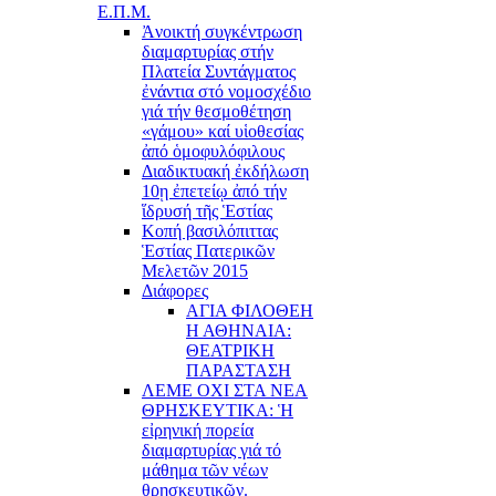
Ε.Π.Μ.
Ἀνοικτή συγκέντρωση
διαμαρτυρίας στήν
Πλατεία Συντάγματος
ἐνάντια στό νομοσχέδιο
γιά τήν θεσμοθέτηση
«γάμου» καί υἱοθεσίας
ἀπό ὁμοφυλόφιλους
Διαδικτυακή ἐκδήλωση
10ῃ ἐπετείῳ ἀπό τήν
ἵδρυσή τῆς Ἑστίας
Κοπή βασιλόπιττας
Ἑστίας Πατερικῶν
Μελετῶν 2015
Διάφορες
ΑΓΙΑ ΦΙΛΟΘΕΗ
Η ΑΘΗΝΑΙΑ:
ΘΕΑΤΡΙΚΗ
ΠΑΡΑΣΤΑΣΗ
ΛΕΜΕ ΟΧΙ ΣΤΑ ΝΕΑ
ΘΡΗΣΚΕΥΤΙΚΑ: Ἡ
εἰρηνική πορεία
διαμαρτυρίας γιά τό
μάθημα τῶν νέων
θρησκευτικῶν.