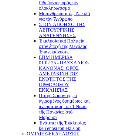
Ὁδεύοντας πρός τόν
ὁλοκληρωτισμό
Μετανθρωπισμός: Ἀπειλή
για τὸν Ἂνθρωπο
ΣΤΟΝ ΑΠΟΗΧΟ ΤΗΣ
ΛΕΙΤΟΥΡΓΙΚΗΣ
ΑΝΑΓΕΝΝΗΣΗΣ
Ἐκκλησία καί Πολιτεία
στήν ἐποχή τῆς Μεγάλης
Ἐπανεκκίνησης
ΕΠΜ ΗΜΕΡΙΔΑ
01.02.25 - ΠΑΣΧΑΛΙΟΣ
ΚΑΝΟΝΑΣ: ΟΡΟΣ
ΑΜΕΤΑΚΙΝΗΤΟΣ
ΕΝΌΤΗΤΟΣ ΤΗΣ
ΟΡΘΟΔΟΞΟΥ
ΕΚΚΛΗΣΊΑΣ
Πατήρ Σαράντης , ὁ
ἁγιασμένος ἐφημέριος καί
πνευματικός τοῦ Ἱ.Ναοῦ
τῆς Παναγίας στό
Μαροῦσι
Ἑνότητα τῆς Ἐκκλησίας
ke i enosi ton eklision
ΟΜΙΛΙΕΣ-ΕΚΔΗΛΩΣΕΙΣ