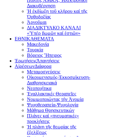
Πολίτη, ΑΜΚΑ, Ἠλεκτρονική
Διακυβέρνηση
Ἡ ἐκδίωξη τοῦ κλήρου καί τῆς
Ὀρθοδοξίας
Ἀρνοῦμαι
ΔΙΑΔΙΚΤΥΑΚΟ ΚΑΝΑΛΙ
«Ὑπέρ βωμῶν καί ἑστιῶν»
ΕΘΝΙΚΑ
ΘΕΜΑΤΑ
Μακεδονία
Τουρκία
Βόρειος Ἤπειρος
Ἐρωτήσεις
Ἀπαντήσεις
Αἱρέσεων
Διάφορα
Μεταμοσχεύσεις
Οἰκουμενισμός-Ἐκκοσμίκευση-
Διαθρησκειακά
Νεοποχίτικα
Ἐναλλακτικές Θεραπεῖες
Νομιμοποιώντας τήν Ἀνομία
Ψυχοθεραπεία-Ψυχολογία
Μάθημα Θρησκευτικών
Πλάνες καὶ «πνευματικές»
προκλήσεις
Ἡ πλάνη τῆς θεωρίας τῆς
ἐξελίξεως