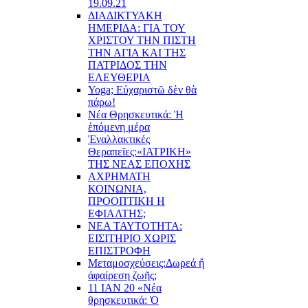
19.09.21
ΔΙΑΔΙΚΤΥΑΚΗ
ΗΜΕΡΙΔΑ: ΓΙΑ ΤΟΥ
ΧΡΙΣΤΟΥ ΤΗΝ ΠΙΣΤΗ
ΤΗΝ ΑΓΙΑ ΚΑΙ ΤΗΣ
ΠΑΤΡΙΔΟΣ ΤΗΝ
ΕΛΕΥΘΕΡΙΑ
Yoga; Εὐχαριστῶ δὲν θὰ
πάρω!
Νέα Θρησκευτικά: Ἡ
ἑπόμενη μέρα
Ἐναλλακτικές
Θεραπεῖες:
«ΙΑΤΡΙΚΗ»
ΤΗΣ ΝΕΑΣ ΕΠΟΧΗΣ
ΑΧΡΗΜΑΤΗ
ΚΟΙΝΩΝΙΑ,
ΠΡΟΟΠΤΙΚΗ Η
ΕΦΙΑΛΤΗΣ;
ΝΕΑ ΤΑΥΤΟΤΗΤΑ:
ΕΙΣΙΤΗΡΙΟ ΧΩΡΙΣ
ΕΠΙΣΤΡΟΦΗ
Μεταμοσχεύσεις:
Δωρεά ἤ
ἀφαίρεση ζωῆς;
11 ΙΑΝ 20 «Νέα
θρησκευτικά: Ὁ