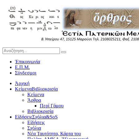
Ἐπικοινωνία
Ε.Π.Μ.
Σύνδεσμοι
Ἀρχική
Κείμενα
Βιβλιοκρισία
Κείμενα
Άρθρα
Περί Γάμου
Βιβλιοκρισία
Εἰδήσεις
Σχόλια&SoS
Εἰδήσεις
Σχόλια
Νέα Ταυτότητα, Κάρτα του