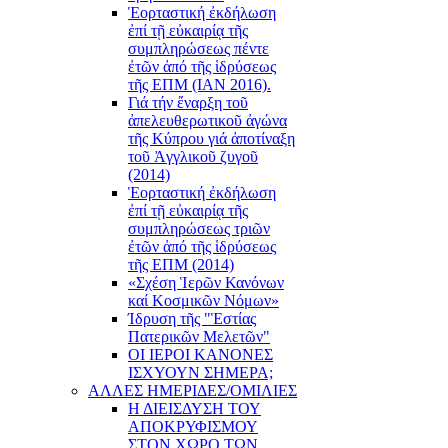
Ἑορταστική ἐκδήλωση
ἐπί τῇ εὐκαιρίᾳ τῆς
συμπληρώσεως πέντε
ἐτῶν ἀπό τῆς ἱδρύσεως
τῆς ΕΠΜ (ΙΑΝ 2016).
Γιά τήν ἔναρξη τοῦ
ἀπελευθερωτικοῦ ἀγώνα
τῆς Κύπρου γιά ἀποτίναξη
τοῦ Ἀγγλικοῦ ζυγοῦ
(2014)
Ἑορταστική ἐκδήλωση
ἐπί τῇ εὐκαιρίᾳ τῆς
συμπληρώσεως τριῶν
ἐτῶν ἀπό τῆς ἱδρύσεως
τῆς ΕΠΜ (2014)
«Σχέση Ἱερῶν Κανόνων
καί Κοσμικῶν Νόμων»
Ίδρυση τῆς "Ἑστίας
Πατερικῶν Μελετῶν"
ΟΙ ΙΕΡΟΙ ΚΑΝΟΝΕΣ
ΙΣΧΥΟΥΝ ΣΗΜΕΡΑ;
ΑΛΛΕΣ ΗΜΕΡΙΔΕΣ/ΟΜΙΛΙΕΣ
Η ΔΙΕΙΣΔΥΣΗ ΤΟΥ
ΑΠΟΚΡΥΦΙΣΜΟΥ
ΣΤΟΝ ΧΩΡΟ ΤΩΝ