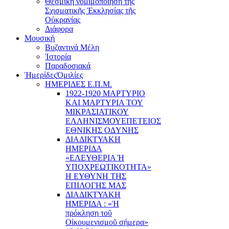
Θεσμική νομιμοποίηση τῆς
Σχισματικῆς Ἐκκλησίας τῆς
Οὐκρανίας
Διάφορα
Μουσική
Βυζαντινά Μέλη
Ἰστορία
Παραδοσιακά
Ἡμερίδες
Ὁμιλίες
ΗΜΕΡΙΔΕΣ Ε.Π.Μ.
1922-1920 ΜΑΡΤΥΡΙΟ
ΚΑI ΜΑΡΤΥΡIΑ ΤΟΥ
ΜΙΚΡΑΣΙΑΤΙΚΟΥ
EΛΛΗΝΙΣΜΟΥEΠEΤΕΙΟΣ
EΘΝΙΚHΣ O∆YΝΗΣ
ΔΙΑΔΙΚΤΥΑΚΗ
ΗΜΕΡΙΔΑ
«EΛΕΥΘΕΡΙΑ Ή
YΠΟΧΡΕΩΤΙΚΟΤΗΤΑ»
Η ΕΥΘΥΝΗ ΤΗΣ
EΠΙΛΟΓΗΣ ΜΑΣ
ΔΙΑΔΙΚΤΥΑΚΗ
ΗΜΕΡΙΔΑ : «Ἡ
πρόκληση τοῦ
Οἰκουμενισμοῦ σήμερα»