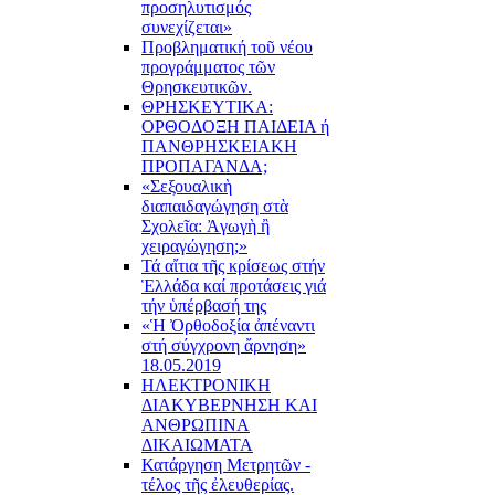
προσηλυτισμός
συνεχίζεται»
Προβληματική τοῦ νέου
προγράμματος τῶν
Θρησκευτικῶν.
ΘΡΗΣΚΕΥΤΙΚΑ:
ΟΡΘΟΔΟΞΗ ΠΑΙΔΕΙΑ ή
ΠΑΝΘΡΗΣΚΕΙΑΚΗ
ΠΡΟΠΑΓΑΝΔΑ;
«Σεξουαλικὴ
διαπαιδαγώγηση στὰ
Σχολεῖα: Ἀγωγὴ ἢ
χειραγώγηση;»
Τά αἴτια τῆς κρίσεως στήν
Ἑλλάδα καί προτάσεις γιά
τήν ὑπέρβασή της
«Ἡ Ὀρθοδοξία ἀπέναντι
στή σύγχρονη ἄρνηση»
18.05.2019
ΗΛΕΚΤΡΟΝΙΚΗ
ΔΙΑΚΥΒΕΡΝΗΣΗ ΚΑΙ
ΑΝΘΡΩΠΙΝΑ
ΔΙΚΑΙΩΜΑΤΑ
Κατάργηση Μετρητῶν -
τέλος τῆς ἐλευθερίας.