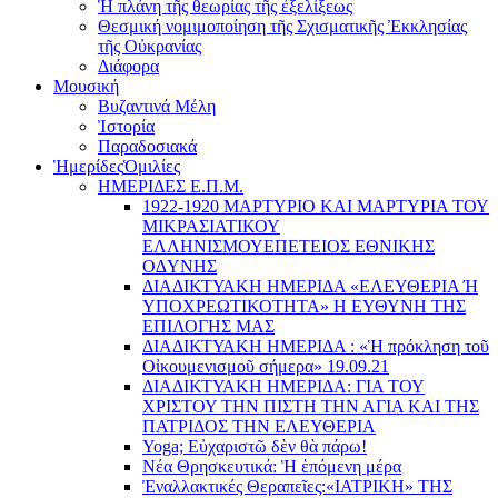
Ἡ πλάνη τῆς θεωρίας τῆς ἐξελίξεως
Θεσμική νομιμοποίηση τῆς Σχισματικῆς Ἐκκλησίας
τῆς Οὐκρανίας
Διάφορα
Μουσική
Βυζαντινά Μέλη
Ἰστορία
Παραδοσιακά
Ἡμερίδες
Ὁμιλίες
ΗΜΕΡΙΔΕΣ Ε.Π.Μ.
1922-1920 ΜΑΡΤΥΡΙΟ ΚΑI ΜΑΡΤΥΡIΑ ΤΟΥ
ΜΙΚΡΑΣΙΑΤΙΚΟΥ
EΛΛΗΝΙΣΜΟΥEΠEΤΕΙΟΣ EΘΝΙΚHΣ
O∆YΝΗΣ
ΔΙΑΔΙΚΤΥΑΚΗ ΗΜΕΡΙΔΑ «EΛΕΥΘΕΡΙΑ Ή
YΠΟΧΡΕΩΤΙΚΟΤΗΤΑ» Η ΕΥΘΥΝΗ ΤΗΣ
EΠΙΛΟΓΗΣ ΜΑΣ
ΔΙΑΔΙΚΤΥΑΚΗ ΗΜΕΡΙΔΑ : «Ἡ πρόκληση τοῦ
Οἰκουμενισμοῦ σήμερα» 19.09.21
ΔΙΑΔΙΚΤΥΑΚΗ ΗΜΕΡΙΔΑ: ΓΙΑ ΤΟΥ
ΧΡΙΣΤΟΥ ΤΗΝ ΠΙΣΤΗ ΤΗΝ ΑΓΙΑ ΚΑΙ ΤΗΣ
ΠΑΤΡΙΔΟΣ ΤΗΝ ΕΛΕΥΘΕΡΙΑ
Yoga; Εὐχαριστῶ δὲν θὰ πάρω!
Νέα Θρησκευτικά: Ἡ ἑπόμενη μέρα
Ἐναλλακτικές Θεραπεῖες:
«ΙΑΤΡΙΚΗ» ΤΗΣ