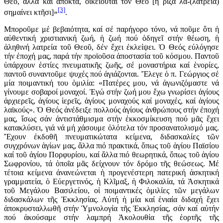
Θεό, ἀλλά καί ἀποκτᾶ, οἰκειοῦται τόν Θεό [ἡ ρίζα λα-(λατρεία)
[3]
σημαίνει κτῆσι]»
.
Μποροῦμε μέ βεβαιότητα, καί σέ παρήγορο τόνο, νά ποῦμε ὅτι ἡ
αὐθεντική χριστιανική ζωή, ἡ ζωή πού ὁδηγεῖ στήν θέωση, ἡ
ἀληθινή λατρεία τοῦ Θεοῦ, δέν ἔχει ἐκλείψει. Ὁ Θεός εὐλόγησε
τήν ἐποχή μας, παρά τήν προϊοῦσα ἀποστασία τοῦ κόσμου. Παντοῦ
ὑπάρχουν ἑστίες πνευματικῆς ζωῆς, σέ μοναστήρια καί ἑνορίες,
παντοῦ συναντοῦμε ψυχές πού ἁγιάζονται. Ἔλεγε ὁ π. Γεώργιος σέ
μία ποιμαντική του ὁμιλία: «Πατέρες μου, νά ἀγωνιζόμαστε νά
γίνουμε σοβαροί μοναχοί. Ἐγώ στήν ζωή μου ἔχω γνωρίσει ἁγίους
ἀρχιερεῖς, ἁγίους ἱερεῖς, ἁγίους μοναχούς καί μοναχές, καί ἁγίους
λαϊκούς». Ὁ Θεός ἀνέδειξε πολλούς ἁγίους ἀνθρώπους στήν ἐποχή
μας, ἴσως σάν ἀντιστάθμισμα στήν ἐκκοσμίκευση πού μᾶς ἔχει
κατακλύσει, γιά νά μή χάσουμε ὁλότελα τόν προσανατολισμό μας.
Ἔχουν ἐκδοθῆ πνευματικώτατα κείμενα, διδασκαλίες τῶν
συγχρόνων ἁγίων μας, ἄλλα πιό πρακτικά, ὅπως τοῦ ἁγίου Παϊσίου
καί τοῦ ἁγίου Πορφυρίου, καί ἄλλα πιό θεωρητικά, ὅπως τοῦ ἁγίου
Σωφρονίου, τά ὁποῖα μᾶς δείχνουν τόν δρόμο τῆς θεώσεως. Μέ
τέτοια κείμενα ἀνανεώνεται ἡ προγενέστερη πατερική ἀσκητική
γραμματεία, ὁ Εὐεργετινός, ἡ Κλῖμαξ, ἡ Φιλοκαλία, τά Ἀσκητικά
τοῦ Μεγάλου Βασιλείου, οἱ ποιμαντικές ὁμιλίες τῶν μεγάλων
διδασκάλων τῆς Ἐκκλησίας. Αὐτή ἡ μία καί ἑνιαία διδαχή ἔχει
ἀποκρυσταλλωθῆ στήν Ὑμνολογία τῆς Ἐκκλησίας, σάν καί αὐτήν
πού ἀκούσαμε στήν λαμπρή Ἀκολουθία τῆς ἑορτῆς τῆς