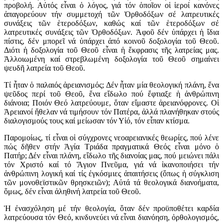
προβολή. Αὐτός εἶναι ὁ λόγος, γιά τόν ὁποῖον οἱ ἱεροί κανόνες
ἀπαγορεύουν τήν συμμετοχή τῶν Ὀρθοδόξων σέ λατρευτικές
συνάξεις τῶν ἑτεροδόξων, καθώς καί τῶν ἑτεροδόξων σέ
λατρευτικές συνάξεις τῶν Ὀρθοδόξων. Ἀφοῦ δέν ὑπάρχει ἡ ἴδια
πίστις, δέν μπορεῖ νά ὑπάρχει ἀπό κοινοῦ δοξολογία τοῦ Θεοῦ.
Διότι ἡ δοξολογία τοῦ Θεοῦ εἶναι ἡ ἔκφρασις τῆς λατρείας μας.
Ἀλλοιωμένη καί στρεβλωμένη δοξολογία τοῦ Θεοῦ σημαίνει
ψευδῆ λατρεία τοῦ Θεοῦ.
Τί ἦταν ὁ παλαιός ἀρειανισμός; Δέν ἦταν μία θεολογική πλάνη, ἕνα
ψεῦδος περί τοῦ Θεοῦ, ἕνα εἴδωλο πού ἔφτιαξε ἡ ἀνθρώπινη
διάνοια; Ποιόν Θεό λατρεύουμε, ὅταν εἴμαστε ἀρειανόφρονες. Οἱ
Ἀρειανοί ἤθελαν νά τιμήσουν τόν Πατέρα, ἀλλά πλανήθηκαν στούς
διαλογισμούς τους καί μείωσαν τόν Υἱό, τόν εἶπαν κτίσμα.
Παρομοίως, τί εἶναι οἱ σύγχρονες νεοαρειανικές θεωρίες, πού λένε
πώς δῆθεν στήν Ἁγία Τριάδα πραγματικά Θεός εἶναι μόνο ὁ
Πατήρ; Δέν εἶναι πλάνη, εἴδωλο τῆς διανοίας μας, πού μειώνει πάλι
τόν Χριστό καί τό Ἅγιον Πνεῦμα, γιά νά ἱκανοποιήσει τήν
ἀνθρώπινη λογική καί τίς ἐγκόσμιες ἀπαιτήσεις (ὅπως ἡ σύγκλιση
τῶν μονοθεϊστικῶν θρησκειῶν); Αὐτά τά θεολογικά διανοήματα,
ὅμως, δέν εἶναι ἀληθινή λατρεία τοῦ Θεοῦ.
Ἡ ἐνασχόληση μέ τήν θεολογία, ὅταν δέν προϋποθέτει καρδία
λατρεύουσα τόν Θεό, κινδυνεύει νά εἶναι διανόηση, ὀρθολογισμός,