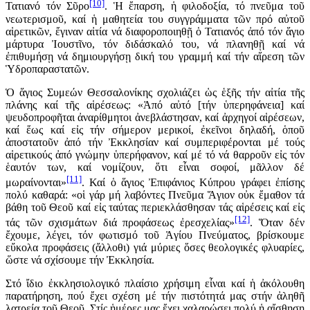
[10]
Τατιανό τόν Σῦρο
. Ἡ ἔπαρση, ἡ φιλοδοξία, τό πνεῦμα τοῦ
νεωτερισμοῦ, καί ἡ μαθητεία του συγγράμματα τῶν πρό αὐτοῦ
αἱρετικῶν, ἔγιναν αἰτία νά διαφοροποιηθῇ ὁ Τατιανός ἀπό τόν ἅγιο
μάρτυρα Ἰουστῖνο, τόν διδάσκαλό του, νά πλανηθῇ καί νά
ἐπιθυμήσῃ νά δημιουργήσῃ δική του γραμμή καί τήν αἵρεση τῶν
Ὑδροπαραστατῶν.
Ὁ ἅγιος Συμεών Θεσσαλονίκης σχολιάζει ὡς ἑξῆς τήν αἰτία τῆς
πλάνης καί τῆς αἱρέσεως: «Ἀπό αὐτό [τήν ὑπερηφάνεια] καί
ψευδοπροφῆται ἀναρίθμητοι ἀνεβλάστησαν, καί ἀρχηγοί αἱρέσεων,
καί ἕως καί εἰς τήν σήμερον μερικοί, ἐκεῖνοι δηλαδή, ὁποῦ
ἀποστατοῦν ἀπό τήν Ἐκκλησίαν καί συμπεριφέρονται μέ τούς
αἱρετικούς ἀπό γνώμην ὑπερήφανον, καί μέ τό νά θαρροῦν εἰς τόν
ἑαυτόν των, καί νομίζουν, ὅτι εἶναι σοφοί, μᾶλλον δέ
[11]
μωραίνονται»
. Καί ὁ ἅγιος Ἐπιφάνιος Κύπρου γράφει ἐπίσης
πολύ καθαρά: «οἱ γάρ μή λαβόντες Πνεῦμα Ἅγιον οὐκ ἔμαθον τά
βάθη τοῦ Θεοῦ καί εἰς ταύτας περιεκλάσθησαν τάς αἱρέσεις καί εἰς
[12]
τάς τῶν σχισμάτων διά προφάσεως ἐρεσχελίας»
. Ὅταν δέν
ἔχουμε, λέγει, τόν φωτισμό τοῦ Ἁγίου Πνεύματος, βρίσκουμε
εὔκολα προφάσεις (ἄλλοθι) γιά μύριες ὅσες θεολογικές φλυαρίες,
ὥστε νά σχίσουμε τήν Ἐκκλησία.
Στό ἴδιο ἐκκλησιολογικό πλαίσιο χρήσιμη εἶναι καί ἡ ἀκόλουθη
παρατήρηση, πού ἔχει σχέση μέ τήν πιστότητά μας στήν ἀληθῆ
λατρεία τοῦ Θεοῦ. Στίς ἡμέρες μας ἔχει χαλαρώσει πολύ ἡ αἴσθηση