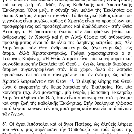
καί κοινή ζωή τῆς Μιᾶς Ἁγίας Καθολικῆς καί Ἀποστολικῆς
Ἐκκλησίας. Ὅλοι μαζί, ἡ σύναξη τῶν μελῶν τῆς Ἐκκλησίας ὡς
σῶμα Χριστοῦ, λατρεύει τόν Θεό. Τό θεολογικό βάθος αὐτοῦ τοῦ
γεγονότος εἶναι μεγάλο, καθώς ὁ Χριστός εἶναι «ὁ προσφέρων καί
προσφερόμενος καί προσδεχόμενος καί διαδιδόμενος» στήν Θεία
Λειτουργία. Ἡ ὑποστατική ἕνωσις τῶν δύο φύσεων (θείας καί
ἀνθρωπίνης) ἐν Χριστῷ καί ἡ ἐν Αὐτῷ θέωσις τοῦ ἀνθρωπίνου
προσλήμματος εἶναι τό θεμέλιο τῆς ἀληθινῆς λατρείας μας. Δέν
λατρεύουμε τόν Θεό ἀνθρωποκεντρικῶς (ἐγωκεντρικῶς), ὡς
ἄτομα, ἀλλά Χριστοκεντρικῶς. Γράφει χαρακτηριστικά ὁ π.
Γεώργιος Καψάνης: «Ἡ Θεία Λατρεία εἶναι μία κοινή πορεία καί
συν-οδία πρός τήν Βασιλεία τοῦ Θεοῦ ... ὄχι ὡς λατρεία διαφόρων
ἀτόμων συγκεντρωμένων στόν ἴδιο χῶρο, ἀλλά ὡς λατρεία
προσώπων ἐπί τό αὐτό συνηγμένων καί ἐν ἑνότητι, ὡς σῶμα
[7]
Χριστοῦ λατρευόντων τόν Θεόν»
. Ὁ ἀληθής λάτρης τοῦ Θεοῦ
εἶναι ὁ ἐκφραστής τῆς θείας λατρείας τῆς Ἐκκλησίας. Καί μία
κοινότητα (π.χ. ἕνα μοναστήρι, μία ἐνορία, μία τοπική Ἐκκλησία)
λατρεύει ἀληθινά τόν Θεό, ὅταν εἶναι συντονισμένη στό φρόνημα
καί στήν ζωή τῆς καθολικῆς Ἐκκλησίας. Στήν θεολογική γλῶσσα
αὐτό λέγεται κοινωνία ἐν τοῖς μυστηρίοις καί κοινωνία μετά πάντων
τῶν Ἁγίων.
δ΄. Οἱ ἅγιοι Ἀπόστολοι καί οἱ ἅγιοι Πατέρες, ὡς ἀληθεῖς λάτρεις
τοῦ Θεοῦ, μᾶς παρέδωσαν τήν Ὀρθοδοξία καί τούς ὅρους τῆς