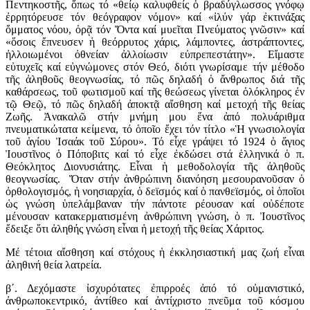
Πεντηκοστῆς, ὅπως τό «θείῳ καλυφθείς ὁ βραδύγλωσσος γνόφῳ
ἐρρητόρευσε τόν θεόγραφον νόμον» καί «ἰλύν γάρ ἐκτινάξας
ὄμματος νόου, ὁρᾷ τόν Ὄντα καί μυεῖται Πνεύματος γνῶσιν» καί
«ὅσοις ἔπνευσεν ἡ θεόρρυτος χάρις, λάμποντες, ἀστράπτοντες,
ἠλλοιωμένοι ὀθνείαν ἀλλοίωσιν εὐπρεπεστάτην». Εἴμαστε
εὐτυχεῖς καί εὐγνώμονες στόν Θεό, διότι γνωρίσαμε τήν μέθοδο
τῆς ἀληθοῦς θεογνωσίας, τό πῶς δηλαδή ὁ ἄνθρωπος διά τῆς
καθάρσεως, τοῦ φωτισμοῦ καί τῆς θεώσεως γίνεται ὁλόκληρος ἐν
τῷ Θεῷ, τό πῶς δηλαδή ἀποκτᾷ αἴσθηση καί μετοχή τῆς θείας
Ζωῆς. Ἀνακαλῶ στήν μνήμη μου ἕνα ἀπό πολυάριθμα
πνευματικώτατα κείμενα, τό ὁποῖο ἔχει τόν τίτλο «Ἡ γνωσιολογία
τοῦ ἁγίου Ἰσαάκ τοῦ Σύρου». Τό εἶχε γράψει τό 1924 ὁ ἅγιος
Ἰουστῖνος ὁ Πόποβιτς καί τό εἶχε ἐκδώσει στά ἑλληνικά ὁ π.
Θεόκλητος Διονυσιάτης. Εἶναι ἡ μεθοδολογία τῆς ἀληθοῦς
θεογνωσίας. Ὅταν στήν ἀνθρώπινη διανόηση μεσουρανοῦσαν ὁ
ὀρθολογισμός, ἡ νοησιαρχία, ὁ δεϊσμός καί ὁ πανθεϊσμός, οἱ ὁποῖοι
ὡς γνώση ὑπελάμβαναν τήν πάντοτε ρέουσαν καί οὐδέποτε
μένουσαν κατακερματισμένη ἀνθρώπινη γνώση, ὁ π. Ἰουστῖνος
ἔδειξε ὅτι ἀληθής γνώση εἶναι ἡ μετοχή τῆς θείας Χάριτος.
Μέ τέτοια αἴσθηση καί στόχους ἡ ἐκκλησιαστική μας ζωή εἶναι
ἀληθινή θεία λατρεία.
β΄. Δεχόμαστε ἰσχυρότατες ἐπιρροές ἀπό τό οὐμανιστικό,
ἀνθρωποκεντρικό, ἀντίθεο καί ἀντίχριστο πνεῦμα τοῦ κόσμου