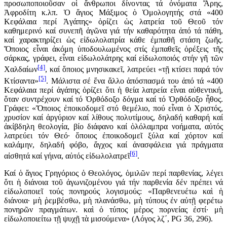
προσωποποιοῦσαν οἱ ἄνθρωποι δίνοντας τά ὀνόματα Ἄρης,
Ἀφροδίτη κ.λπ. Ὁ ἅγιος Μάξιμος ὁ Ὁμολογητής στά «400
Κεφάλαια περί Ἀγάπης» ὁρίζει ὡς λατρεία τοῦ Θεοῦ τόν
καθημερινό καί συνεπῆ ἀγῶνα γιά τήν καθαρότητα ἀπό τά πάθη,
καί χαρακτηρίζει ὡς εἰδωλολατρία κάθε ἐμπαθῆ στάση ζωῆς.
Ὅποιος εἶναι ἀκόμη ὑποδουλωμένος στίς ἐμπαθεῖς ὀρέξεις τῆς
σάρκας, γράφει, εἶναι εἰδωλολάτρης καί εἰδωλοποιός στήν γῆ τῶν
[4]
Χαλδαίων
, καί ὅποιος μνησικακεῖ, λατρεύει «τῇ κτίσει παρά τόν
[5]
Κτίσαντα»
. Μάλιστα σέ ἕνα ἄλλο ἀπόσπασμά του ἀπό τά «400
Κεφάλαια περί ἀγάπης ὁρίζει ὅτι ἡ θεία λατρεία εἶναι αὐθεντική,
ὅταν συντρέχουν καί τό Ὀρθόδοξο δόγμα καί τό Ὀρθόδοξο ἦθος.
Γράφει: «Ὅποιος ἐποικοδομεῖ στό θεμέλιο, πού εἶναι ὁ Χριστός,
χρυσίον καί ἀργύριον καί λίθους πολυτίμους, δηλαδή καθαρή καί
ἀκίβδηλη θεολογία, βίο διάφανο καί ὁλόλαμπρα νοήματα, αὐτός
λατρεύει τόν Θεό· ὅποιος ἐποικοδομεῖ ξύλα καί χόρτον καί
καλάμην, δηλαδή φόβο, ἄγχος καί ἀνασφάλεια γιά πράγματα
[6]
αἰσθητά καί γήινα, αὐτός εἰδωλολατρεῖ
.
Καί ὁ ἅγιος Γρηγόριος ὁ Θεολόγος, ὁμιλῶν περί παρθενίας, λέγει
ὅτι ἡ διάνοια τοῦ ἀγωνιζομένου γιά τήν παρθενία δέν πρέπει νά
εἰδωλοποιεῖ τούς πονηρούς λογισμούς: «Παρθενευέτω καὶ ἡ
διάνοια· μὴ ῥεμβέσθω, μὴ πλανάσθω, μὴ τύπους ἐν αὐτῇ φερέτω
πονηρῶν πραγμάτων. καὶ ὁ τύπος μέρος πορνείας ἐστί· μὴ
εἰδωλοποιείτω τῇ ψυχῇ τὰ μισούμενα» (Λόγος λζ΄, PG 36, 296).