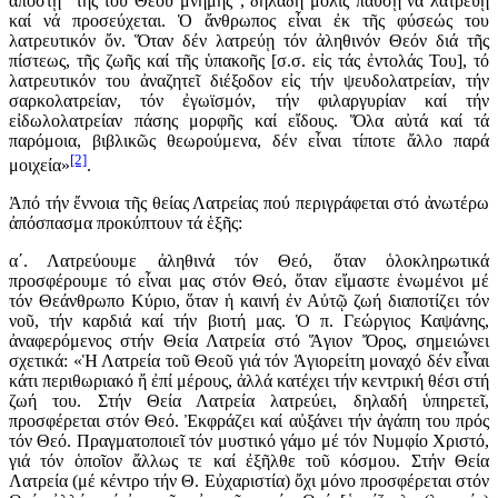
ἀποστῇ “τῆς τοῦ Θεοῦ μνήμης”, δηλαδή μόλις παύσῃ νά λατρεύῃ
καί νά προσεύχεται. Ὁ ἄνθρωπος εἶναι ἐκ τῆς φύσεώς του
λατρευτικόν ὄν. Ὅταν δέν λατρεύῃ τόν ἀληθινόν Θεόν διά τῆς
πίστεως, τῆς ζωῆς καί τῆς ὑπακοῆς [σ.σ. εἰς τάς ἐντολάς Του], τό
λατρευτικόν του ἀναζητεῖ διέξοδον εἰς τήν ψευδολατρείαν, τήν
σαρκολατρείαν, τόν ἐγωϊσμόν, τήν φιλαργυρίαν καί τήν
εἰδωλολατρείαν πάσης μορφῆς καί εἴδους. Ὅλα αὐτά καί τά
παρόμοια, βιβλικῶς θεωρούμενα, δέν εἶναι τίποτε ἄλλο παρά
[2]
μοιχεία»
.
Ἀπό τήν ἔννοια τῆς θείας Λατρείας πού περιγράφεται στό ἀνωτέρω
ἀπόσπασμα προκύπτουν τά ἑξῆς:
α΄. Λατρεύουμε ἀληθινά τόν Θεό, ὅταν ὁλοκληρωτικά
προσφέρουμε τό εἶναι μας στόν Θεό, ὅταν εἴμαστε ἑνωμένοι μέ
τόν Θεάνθρωπο Κύριο, ὅταν ἡ καινή ἐν Αὐτῷ ζωή διαποτίζει τόν
νοῦ, τήν καρδιά καί τήν βιοτή μας. Ὁ π. Γεώργιος Καψάνης,
ἀναφερόμενος στήν Θεία Λατρεία στό Ἅγιον Ὄρος, σημειώνει
σχετικά: «Ἡ Λατρεία τοῦ Θεοῦ γιά τόν Ἁγιορείτη μοναχό δέν εἶναι
κάτι περιθωριακό ἤ ἐπί μέρους, ἀλλά κατέχει τήν κεντρική θέσι στή
ζωή του. Στήν Θεία Λατρεία λατρεύει, δηλαδή ὑπηρετεῖ,
προσφέρεται στόν Θεό. Ἐκφράζει καί αὐξάνει τήν ἀγάπη του πρός
τόν Θεό. Πραγματοποιεῖ τόν μυστικό γάμο μέ τόν Νυμφίο Χριστό,
γιά τόν ὁποῖον ἄλλως τε καί ἐξῆλθε τοῦ κόσμου. Στήν Θεία
Λατρεία (μέ κέντρο τήν Θ. Εὐχαριστία) ὄχι μόνο προσφέρεται στόν