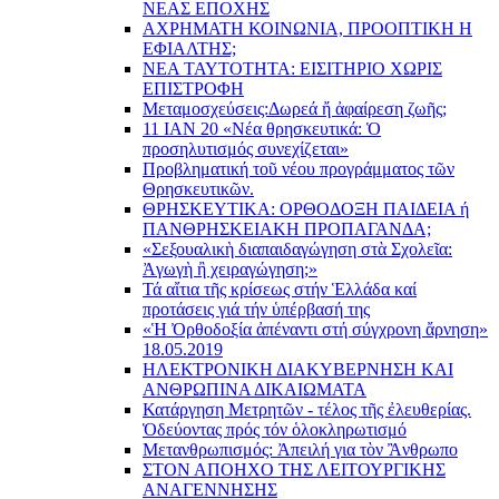
ΝΕΑΣ ΕΠΟΧΗΣ
ΑΧΡΗΜΑΤΗ ΚΟΙΝΩΝΙΑ, ΠΡΟΟΠΤΙΚΗ Η
ΕΦΙΑΛΤΗΣ;
ΝΕΑ ΤΑΥΤΟΤΗΤΑ: ΕΙΣΙΤΗΡΙΟ ΧΩΡΙΣ
ΕΠΙΣΤΡΟΦΗ
Μεταμοσχεύσεις:
Δωρεά ἤ ἀφαίρεση ζωῆς;
11 ΙΑΝ 20 «Νέα θρησκευτικά: Ὁ
προσηλυτισμός συνεχίζεται»
Προβληματική τοῦ νέου προγράμματος τῶν
Θρησκευτικῶν.
ΘΡΗΣΚΕΥΤΙΚΑ: ΟΡΘΟΔΟΞΗ ΠΑΙΔΕΙΑ ή
ΠΑΝΘΡΗΣΚΕΙΑΚΗ ΠΡΟΠΑΓΑΝΔΑ;
«Σεξουαλικὴ διαπαιδαγώγηση στὰ Σχολεῖα:
Ἀγωγὴ ἢ χειραγώγηση;»
Τά αἴτια τῆς κρίσεως στήν Ἑλλάδα καί
προτάσεις γιά τήν ὑπέρβασή της
«Ἡ Ὀρθοδοξία ἀπέναντι στή σύγχρονη ἄρνηση»
18.05.2019
ΗΛΕΚΤΡΟΝΙΚΗ ΔΙΑΚΥΒΕΡΝΗΣΗ ΚΑΙ
ΑΝΘΡΩΠΙΝΑ ΔΙΚΑΙΩΜΑΤΑ
Κατάργηση Μετρητῶν - τέλος τῆς ἐλευθερίας.
Ὁδεύοντας πρός τόν ὁλοκληρωτισμό
Μετανθρωπισμός: Ἀπειλή για τὸν Ἂνθρωπο
ΣΤΟΝ ΑΠΟΗΧΟ ΤΗΣ ΛΕΙΤΟΥΡΓΙΚΗΣ
ΑΝΑΓΕΝΝΗΣΗΣ