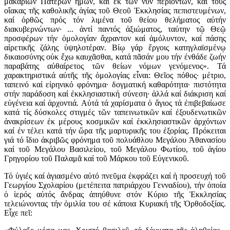
μακαρίων Πατέρων ἡμῶν, καί ἐκ τῶν νῦν περιόντων, καί τούς
οἴακας τῆς καθολικῆς ἁγίας τοῦ Θεοῦ Ἐκκλησίας πεπιστευμένων,
καί ὀρθῶς πρός τόν λιμένα τοῦ θείου θελήματος αὐτήν
διακυβερνώντων· ... ἀντί παντός ἀξιώματος, ταύτην τῷ Θεῷ
προσφέρων τήν ὁμολογίαν ἄχραντον καί ἀμόλυντον, καί πάσης
αἱρετικῆς ζάλης ὑψηλοτέραν. Βίῳ γάρ ἔργοις κατηγλαϊσμένῳ
δικαιοσύνης οὐκ ἔχω καυχᾶσθαι, κατά πᾶσάν μου τήν ἐνθάδε ζωήν
παραβάτης αὐθαίρετος τῶν θείων νόμων γενόμενος». Τά
χαρακτηριστικά αὐτῆς τῆς ὁμολογίας εἶναι: Θεῖος πόθος· μέτριο,
ταπεινό καί εἰρηνικό φρόνημα· δογματική καθαρότητα· πιστότητα
στήν παράδοση καί ἐκκλησιαστική σύνεση· ἀλλά καί διάκριση καί
εὐγένεια καί ἀρχοντιά. Αὐτά τά χαρίσματα ὁ ἅγιος τά ἐπιβεβαίωσε
κατά τίς δύσκολες στιγμές τῶν ταπεινωτικῶν καί ἐξουδενωτικῶν
ἀνακρίσεων ἐκ μέρους κοσμικῶν καί ἐκκλησιαστικῶν ἀρχόντων
καί ἐν τέλει κατά τήν ὥρα τῆς μαρτυρικῆς του ἐξορίας. Πρόκειται
γιά τό ἴδιο ἀκριβῶς φρόνημα τοῦ πολυάθλου Μεγάλου Ἀθανασίου
καί τοῦ Μεγάλου Βασιλείου, τοῦ Μεγάλου Φωτίου, τοῦ ἁγίου
Γρηγορίου τοῦ Παλαμᾶ καί τοῦ Μάρκου τοῦ Εὐγενικοῦ.
Τό ὑγιές καί ἁγιασμένο αὐτό πνεῦμα ἐκφράζει καί ἡ προσευχή τοῦ
Γεωργίου Σχολαρίου (μετέπειτα πατριάρχου Γενναδίου), τήν ὁποία
ὁ ἱερός αὐτός ἄνδρας ἀπηύθυνε στόν Κύριο τῆς Ἐκκλησίας
τελειώνοντας τήν ὁμιλία του σέ κάποια Κυριακή τῆς Ὀρθοδοξίας.
Εἶχε πεῖ: