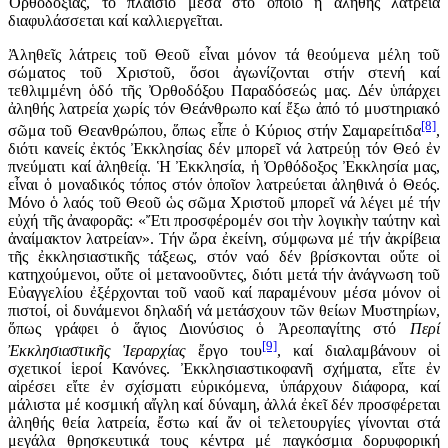
Ὀρθοδοξίας, τό πλαίσιο μέσα στό ὁποῖο ἡ ἀληθής λατρεία
διαφυλάσσεται καί καλλιεργεῖται.
Ἀληθεῖς λάτρεις τοῦ Θεοῦ εἶναι μόνον τά θεούμενα μέλη τοῦ
σώματος τοῦ Χριστοῦ, ὅσοι ἀγωνίζονται στήν στενή καί
τεθλιμμένη ὁδό τῆς Ὀρθοδόξου Παραδόσεώς μας. Δέν ὑπάρχει
ἀληθής λατρεία χωρίς τόν Θεάνθρωπο καί ἔξω ἀπό τό μυστηριακό
[8]
σῶμα τοῦ Θεανθρώπου, ὅπως εἶπε ὁ Κύριος στήν Σαμαρείτιδα
,
διότι κανείς ἐκτός Ἐκκλησίας δέν μπορεῖ νά λατρεύῃ τόν Θεό ἐν
πνεύματι καί ἀληθείᾳ. Ἡ Ἐκκλησία, ἡ Ὀρθόδοξος Ἐκκλησία μας,
εἶναι ὁ μοναδικός τόπος στόν ὁποῖον λατρεύεται ἀληθινά ὁ Θεός.
Μόνο ὁ λαός τοῦ Θεοῦ ὡς σῶμα Χριστοῦ μπορεῖ νά λέγει μέ τήν
εὐχή τῆς ἀναφορᾶς: «Ἔτι προσφέρομέν σοι τὴν λογικὴν ταύτην καὶ
ἀναίμακτον λατρείαν». Τήν ὤρα ἐκείνη, σύμφωνα μέ τήν ἀκρίβεια
τῆς ἐκκλησιαστικῆς τάξεως, στόν ναό δέν βρίσκονται οὔτε οἱ
κατηχούμενοι, οὔτε οἱ μετανοοῦντες, διότι μετά τήν ἀνάγνωση τοῦ
Εὐαγγελίου ἐξέρχονται τοῦ ναοῦ καί παραμένουν μέσα μόνον οἱ
πιστοί, οἱ δυνάμενοι δηλαδή νά μετάσχουν τῶν θείων Μυστηρίων,
ὅπως γράφει ὁ ἅγιος Διονύσιος ὁ Ἀρεοπαγίτης στό
Περί
[9]
Ἐκκλησιαστικῆς Ἱεραρχίας
ἔργο του
, καί διαλαμβάνουν οἱ
σχετικοί ἱεροί Κανόνες. Ἐκκλησιαστικοφανῆ σχήματα, εἴτε ἐν
αἱρέσει εἴτε ἐν σχίσματι εὑρικόμενα, ὑπάρχουν διάφορα, καί
μάλιστα μέ κοσμική αἴγλη καί δύναμη, ἀλλά ἐκεῖ δέν προσφέρεται
ἀληθής θεία λατρεία, ἔστω καί ἄν οἱ τελετουργίες γίνονται στά
μεγάλα θρησκευτικά τους κέντρα μέ παγκόσμια δορυφορική