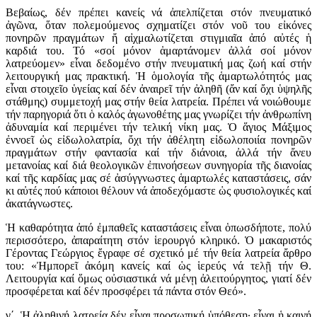
Βεβαίως, δέν πρέπει κανείς νά ἀπελπίζεται στόν πνευματικό
ἀγῶνα, ὅταν πολεμούμενος σχηματίζει στόν νοῦ του εἰκόνες
πονηρῶν πραγμάτων ἤ αἰχμαλωτίζεται στιγμιαῖα ἀπό αὐτές ἡ
καρδιά του. Τό «σοί μόνον ἁμαρτάνομεν ἀλλά σοί μόνον
λατρεύομεν» εἶναι δεδομένο στήν πνευματική μας ζωή καί στήν
λειτουργική μας πρακτική. Ἡ ὁμολογία τῆς ἁμαρτωλότητός μας
εἶναι στοιχεῖο ὑγείας καί δέν ἀναιρεῖ τήν ἀληθῆ (ἄν καί ὄχι ὑψηλῆς
στάθμης) συμμετοχή μας στήν θεία λατρεία. Πρέπει νά νοιώθουμε
τήν παρηγοριά ὅτι ὁ καλός ἀγωνοθέτης μας γνωρίζει τήν ἀνθρωπίνη
ἀδυναμία καί περιμένει τήν τελική νίκη μας. Ὁ ἅγιος Μάξιμος
ἐννοεῖ ὡς εἰδωλολατρία, ὄχι τήν ἀθέλητη εἰδωλοποιία πονηρῶν
πραγμάτων στήν φαντασία καί τήν διάνοια, ἀλλά τήν ἄνευ
μετανοίας καί διά θεολογικῶν ἐπινοήσεων συνηγορία τῆς διανοίας
καί τῆς καρδίας μας σέ ἀσύγγνωστες ἁμαρτωλές καταστάσεις, σάν
κι αὐτές πού κάποιοι θέλουν νά ἀποδεχόμαστε ὡς φυσιολογικές καί
ἀκατάγνωστες.
Ἡ καθαρότητα ἀπό ἐμπαθεῖς καταστάσεις εἶναι ὁπωσδήποτε, πολύ
περισσότερο, ἀπαραίτητη στόν ἱερουργό κληρικό. Ὁ μακαριστός
Γέροντας Γεώργιος ἔγραφε σέ σχετικό μέ τήν θεία λατρεία ἄρθρο
του: «Ἠμπορεῖ ἀκόμη κανείς καί ὡς ἱερεύς νά τελῇ τήν Θ.
Λειτουργία καί ὅμως οὐσιαστικά νά μένῃ ἀλειτούργητος, γιατί δέν
προσφέρεται καί δέν προσφέρει τά πάντα στόν Θεό».
γ΄. Ἡ ἀληθινή λατρεία δέν εἶναι προσωπική ὑπόθεση· εἶναι ἡ καινή