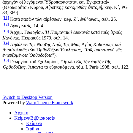
ἀρχηγὸν οἱ λεγόμενοι Ὑδροπαραστάται καὶ Ἐγκρατιταί»
(Θεοδωρήτου Κύρου,
Αἱρετικῆς κακομυθίας ἐπιτομή
, κεφ. Κ΄, PG
83, 369).
[11]
Κατά πασῶν τῶν αἱρέσεων, κεφ. Ζ΄,
ἔνθ’ ἀνωτ.,
σελ. 25.
[12]
Ἀγκυρωτός
, 14, 4.
[13]
Ἀρχιμ. Γεωργίου,
Ἡ Ποιμαντική Διακονία κατά τούς ἱερούς
Κανόνας
, Πειραιεύς 1979, σελ. 14.
[14]
Πηδάλιον τῆς Νοητῆς Νηός τῆς Μιᾶς Ἁγίας Καθολικῆς καί
Ἀποστολικῆς τῶν Ὀρθοδόξων Ἐκκλησίας, "Τοῖς ἁπανταχοῦ γῆς
ἐντευξομένοις Ὀρθοδόξοις"
).
[15]
Γεωργίου τοῦ Σχολαρίου, Ὁμιλία
Εἰς τήν ἑορτήν τῆς
Ὀρθοδοξίας
, Ἅπαντα τά εὑρισκόμενα, τόμ. Ι, Paris 1908, σελ. 122.
Switch to Desktop Version
Powered by
Warp Theme Framework
Ἀρχική
Κείμενα
Βιβλιοκρισία
Κείμενα
Άρθρα