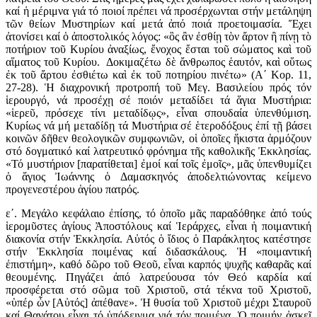
καί ἡ μέριμνα γιά τό ποιοί πρέπει νά προσέρχωνται στήν μετάληψη
τῶν θείων Μυστηρίων καί μετά ἀπό ποιά προετοιμασία. Ἔχει
ἀτονίσει καί ὁ ἀποστολικός λόγος: «ὃς ἂν ἐσθίῃ τὸν ἄρτον ἢ πίνῃ τὸ
ποτήριον τοῦ Κυρίου ἀναξίως, ἔνοχος ἔσται τοῦ σώματος καὶ τοῦ
αἵματος τοῦ Κυρίου. Δοκιμαζέτω δὲ ἄνθρωπος ἑαυτόν, καὶ οὕτως
ἐκ τοῦ ἄρτου ἐσθιέτω καὶ ἐκ τοῦ ποτηρίου πινέτω» (Α΄ Κορ. 11,
27-28). Ἡ διαχρονική προτροπή τοῦ Μεγ. Βασιλείου πρός τόν
ἱερουργό, νά προσέχῃ σέ ποιόν μεταδίδει τά ἅγια Μυστήρια:
«ἱερεῦ, πρόσεχε τίνι μεταδίδῳς», εἶναι σπουδαία ὑπενθύμιση.
Κυρίως νά μή μεταδίδῃ τά Μυστήρια σέ ἑτεροδόξους ἐπί τῇ βάσει
κοινῶν δῆθεν θεολογικῶν συμφωνιῶν, οἱ ὁποῖες ἥκιστα ἁρμόζουν
στό δογματικό καί λατρευτικό φρόνημα τῆς καθολικῆς Ἐκκλησίας.
«Τό μυστήριον [παρατίθεται] ἐμοί καί τοῖς ἐμοῖς», μᾶς ὑπενθυμίζει
ὁ ἅγιος Ἰωάννης ὁ Δαμασκηνός ἀποδελτιώνοντας κείμενο
προγενεστέρου ἁγίου πατρός.
ε΄. Μεγάλο κεφάλαιο ἐπίσης, τό ὁποῖο μᾶς παραδόθηκε ἀπό τούς
ἱερομῦστες ἁγίους Ἀποστόλους καί Ἱεράρχες, εἶναι ἡ ποιμαντική
διακονία στήν Ἐκκλησία. Αὐτός ὁ ἴδιος ὁ Παράκλητος κατέστησε
στήν Ἐκκλησία ποιμένας καί διδασκάλους. Ἡ «ποιμαντική
ἐπιστήμη», καθό δῶρο τοῦ Θεοῦ, εἶναι καρπός ψυχῆς καθαρᾶς καί
θεουμένης. Πηγάζει ἀπό λατρεύουσα τόν Θεό καρδία καί
προσφέρεται στό σῶμα τοῦ Χριστοῦ, στά τέκνα τοῦ Χριστοῦ,
«ὑπέρ ὧν [Αὐτός] ἀπέθανε». Ἡ θυσία τοῦ Χριστοῦ μέχρι Σταυροῦ
καί Θανάτου εἶναι τό ὑπόδειγμα γιά τόν ποιμένα. Ὁ ποιμήν ἀσκεῖ