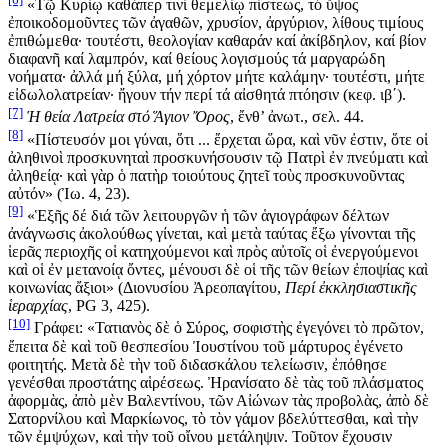
«Τῷ Κυρίῳ καθάπερ τινί θεμελίῳ πίστεως, τό ὕψος
ἐποικοδομοῦντες τῶν ἀγαθῶν, χρυσίον, ἀργύριον, λίθους τιμίους
ἐπιθώμεθα· τουτέστι, θεολογίαν καθαράν καί ἀκίβδηλον, καί βίον
διαφανῆ καί λαμπρόν, καί θείους λογισμούς τά μαργαρώδη
νοήματα· ἀλλά μή ξύλα, μή χόρτον μήτε καλάμην· τουτέστι, μήτε
εἰδωλολατρείαν· ἤγουν τήν περί τά αἰσθητά πτόησιν (κεφ. ιβ΄).
[7]
Ἡ θεία Λατρεία στό Ἅγιον Ὄρος
, ἔνθ’ ἀνωτ., σελ. 44.
[8]
«Πίστευσόν μοι γύναι, ὅτι ... ἔρχεται ὥρα, καὶ νῦν ἐστιν, ὅτε οἱ
ἀληθινοὶ προσκυνηταὶ προσκυνήσουσιν τῷ Πατρὶ ἐν πνεύματι καὶ
ἀληθείᾳ· καὶ γὰρ ὁ πατὴρ τοιούτους ζητεῖ τοὺς προσκυνοῦντας
αὐτόν» (Ἰω. 4, 23).
[9]
«Ἑξῆς δέ διά τῶν λειτουργῶν ἡ τῶν ἁγιογράφων δέλτων
ἀνάγνωσις ἀκολούθως γίνεται, καὶ μετὰ ταύτας ἔξω γίνονται τῆς
ἱερᾶς περιοχῆς οἱ κατηχούμενοι καὶ πρὸς αὐτοῖς οἱ ἐνεργούμενοι
καὶ οἱ ἐν μετανοίᾳ ὄντες, μένουσι δὲ οἱ τῆς τῶν θείων ἐποψίας καὶ
κοινωνίας ἄξιοι» (Διονυσίου Ἀρεοπαγίτου,
Περί ἐκκλησιαστικῆς
ἱεραρχίας
, PG 3, 425).
[10]
Γράφει: «Τατιανὸς δὲ ὁ Σύρος, σοφιστὴς ἐγεγόνει τὸ πρῶτον,
ἔπειτα δὲ καὶ τοῦ θεσπεσίου Ἰουστίνου τοῦ μάρτυρος ἐγένετο
φοιτητής. Μετὰ δὲ τὴν τοῦ διδασκάλου τελείωσιν, ἐπόθησε
γενέσθαι προστάτης αἱρέσεως. Ἠρανίσατο δὲ τὰς τοῦ πλάσματος
ἀφορμὰς, ἀπὸ μὲν Βαλεντίνου, τῶν Αἰώνων τὰς προβολὰς, ἀπὸ δὲ
Σατορνίλου καὶ Μαρκίωνος, τὸ τὸν γάμον βδελύττεσθαι, καὶ τὴν
τῶν ἐμψύχων, καὶ τὴν τοῦ οἴνου μετάληψιν. Τοῦτον ἔχουσιν