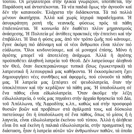
τούτου. Οἱ μεγαλύτεροι στήν ἡλικία γνωρίζουν, ὑποτίθεται, τήν
Παράδοση καί ἀντιστέκονται. Τά νέα παιδιά ὅμως τήν ἀγνοοῦν καί
δέν τήν κατανοοῦν. Ἐλάχιστα τήν διδάσκονται. Τά πιό πολλά
μένουν ἀκατήχητα. Ἀλλά καί χωρίς ἰσχυρά παραδείγματα. Ἡ
ἀσυγκράτητη ροπή τῆς νεανικῆς φύσεως πρός τά πάθη
ἐπιδεινώνεται. Ἡ κοινωνία δέν διαθέτει πλέον μηχανισμούς
ἀνάσχεσης. Ἡ Πολιτεία μέ ἀντίθεες πρακτικές τήν ἐπιτείνει καί τήν
ἐπιβάλλει. Ἡ ἴδια ἡ φύσις μας, ἀπό τόν τρόπο ζωῆς πού κάνουμε,
ἔγινε ἀκόμη πιό ἀδύναμη καί οἱ νέοι ἄνθρωποι εἶναι πλέον πιό
εὐάλωτοι. Ὅλοι κινδυνεύουμε, καί οἱ μοναχοί ἐπίσης. Μόνο ἡ
ἁγιότης μπορεῖ νά ἀποτελέσῃ ἀνάχωμα. Ἀλλά ἡ ἁγιότης
προϋποθέτει ἀληθινή λατρεία τοῦ Θεοῦ. Δέν λατρεύουμε ἀληθινά
τόν Θεό, ὅταν διεκπεραιώνουμε τυπικά (ἴσως ἐγωκεντρικά) τά
λατρευτικά ἤ λειτουργικά μας καθήκοντα. Ἡ ἐκκοσμίκευση ἔχει
δημιουργήσει νέες συνθῆκες καί ἀφορμές, πού εὐνοοῦν τά πάθη
μας. Ἡ λατρεία μας ξεπέφτει σέ ψευδολατρεία, ὅταν τήν
ὑποκλέπτουν καί τήν κερδίζουν τά πάθη μας. Ἡ ὑποδούλωση σέ
ἕνα πάθος εἶναι
εἰδωλο
λατρεία. Ὅταν ἀκοῦμε τήν λέξη
εἰδωλολατρεία, ὁ νοῦς μας πηγαίνει στήν ἀρχαία θρησκεία τοῦ Δία,
τοῦ Ἀπόλλωνα, τῆς Ἀφροδίτης κ.λπ., καθώς καί στήν προσφορά
θυσιῶν βοῶν καί προβάτων στά ἀγάλματά τους, καί δύσκολα
πιστεύουμε ὅτι ἡ ὑποδούλωση σέ ἕνα πάθος, ὅπως τό μίσος ἤ ἡ
λαγνεία, εἶναι εἰδωλολατρεία ἐκείνου τοῦ τύπου. Ἀλλά ἡ ἀλήθεια
εἶναι ὅτι καί ἐκείνη ἡ παλαιά εἰδωλολατρεία, στήν πραγματική της
διάσταση, ἦταν ἡ λατρεία αὐτῶν τῶν ἀνθρωπίνων παθῶν, τά ὁποῖα