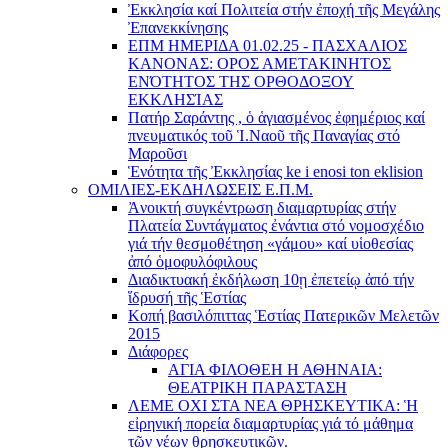
Ἐκκλησία καί Πολιτεία στήν ἐποχή τῆς Μεγάλης
Ἐπανεκκίνησης
ΕΠΜ ΗΜΕΡΙΔΑ 01.02.25 - ΠΑΣΧΑΛΙΟΣ
ΚΑΝΟΝΑΣ: ΟΡΟΣ ΑΜΕΤΑΚΙΝΗΤΟΣ
ΕΝΌΤΗΤΟΣ ΤΗΣ ΟΡΘΟΔΟΞΟΥ
ΕΚΚΛΗΣΊΑΣ
Πατήρ Σαράντης , ὁ ἁγιασμένος ἐφημέριος καί
πνευματικός τοῦ Ἱ.Ναοῦ τῆς Παναγίας στό
Μαροῦσι
Ἑνότητα τῆς Ἐκκλησίας ke i enosi ton eklision
ΟΜΙΛΙΕΣ-ΕΚΔΗΛΩΣΕΙΣ Ε.Π.Μ.
Ἀνοικτή συγκέντρωση διαμαρτυρίας στήν
Πλατεία Συντάγματος ἐνάντια στό νομοσχέδιο
γιά τήν θεσμοθέτηση «γάμου» καί υἱοθεσίας
ἀπό ὁμοφυλόφιλους
Διαδικτυακή ἐκδήλωση 10ῃ ἐπετείῳ ἀπό τήν
ἵδρυσή τῆς Ἑστίας
Κοπή βασιλόπιττας Ἑστίας Πατερικῶν Μελετῶν
2015
Διάφορες
ΑΓΙΑ ΦΙΛΟΘΕΗ Η ΑΘΗΝΑΙΑ:
ΘΕΑΤΡΙΚΗ ΠΑΡΑΣΤΑΣΗ
ΛΕΜΕ ΟΧΙ ΣΤΑ ΝΕΑ ΘΡΗΣΚΕΥΤΙΚΑ: Ἡ
εἰρηνική πορεία διαμαρτυρίας γιά τό μάθημα
τῶν νέων θρησκευτικῶν.