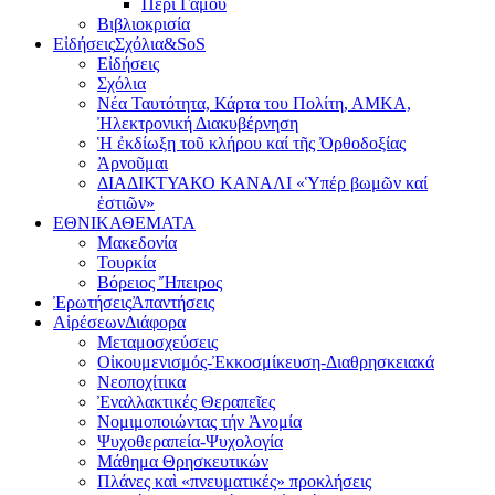
Περί Γάμου
Βιβλιοκρισία
Εἰδήσεις
Σχόλια&SoS
Εἰδήσεις
Σχόλια
Νέα Ταυτότητα, Κάρτα του Πολίτη, ΑΜΚΑ,
Ἠλεκτρονική Διακυβέρνηση
Ἡ ἐκδίωξη τοῦ κλήρου καί τῆς Ὀρθοδοξίας
Ἀρνοῦμαι
ΔΙΑΔΙΚΤΥΑΚΟ ΚΑΝΑΛΙ «Ὑπέρ βωμῶν καί
ἑστιῶν»
ΕΘΝΙΚΑ
ΘΕΜΑΤΑ
Μακεδονία
Τουρκία
Βόρειος Ἤπειρος
Ἐρωτήσεις
Ἀπαντήσεις
Αἱρέσεων
Διάφορα
Μεταμοσχεύσεις
Οἰκουμενισμός-Ἐκκοσμίκευση-Διαθρησκειακά
Νεοποχίτικα
Ἐναλλακτικές Θεραπεῖες
Νομιμοποιώντας τήν Ἀνομία
Ψυχοθεραπεία-Ψυχολογία
Μάθημα Θρησκευτικών
Πλάνες καὶ «πνευματικές» προκλήσεις