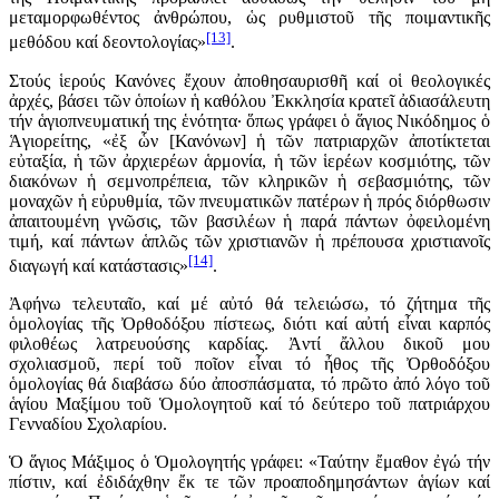
μεταμορφωθέντος ἀνθρώπου, ὡς ρυθμιστοῦ τῆς ποιμαντικῆς
[13]
μεθόδου καί δεοντολογίας»
.
Στούς ἱερούς Κανόνες ἔχουν ἀποθησαυρισθῆ καί οἱ θεολογικές
ἀρχές, βάσει τῶν ὁποίων ἡ καθόλου Ἐκκλησία κρατεῖ ἀδιασάλευτη
τήν ἁγιοπνευματική της ἑνότητα· ὅπως γράφει ὁ ἅγιος Νικόδημος ὁ
Ἁγιορείτης, «ἐξ ὧν [Κανόνων] ἡ τῶν πατριαρχῶν ἀποτίκτεται
εὐταξία, ἡ τῶν ἀρχιερέων ἁρμονία, ἡ τῶν ἱερέων κοσμιότης, τῶν
διακόνων ἡ σεμνοπρέπεια, τῶν κληρικῶν ἡ σεβασμιότης, τῶν
μοναχῶν ἡ εὐρυθμία, τῶν πνευματικῶν πατέρων ἡ πρός διόρθωσιν
ἀπαιτουμένη γνῶσις, τῶν βασιλέων ἡ παρά πάντων ὀφειλομένη
τιμή, καί πάντων ἁπλῶς τῶν χριστιανῶν ἡ πρέπουσα χριστιανοῖς
[14]
διαγωγή καί κατάστασις»
.
Ἀφήνω τελευταῖο, καί μέ αὐτό θά τελειώσω, τό ζήτημα τῆς
ὁμολογίας τῆς Ὀρθοδόξου πίστεως, διότι καί αὐτή εἶναι καρπός
φιλοθέως λατρευούσης καρδίας. Ἀντί ἄλλου δικοῦ μου
σχολιασμοῦ, περί τοῦ ποῖον εἶναι τό ἦθος τῆς Ὀρθοδόξου
ὁμολογίας θά διαβάσω δύο ἀποσπάσματα, τό πρῶτο ἀπό λόγο τοῦ
ἁγίου Μαξίμου τοῦ Ὁμολογητοῦ καί τό δεύτερο τοῦ πατριάρχου
Γενναδίου Σχολαρίου.
Ὁ ἅγιος Μάξιμος ὁ Ὁμολογητής γράφει: «Ταύτην ἔμαθον ἐγώ τήν
πίστιν, καί ἐδιδάχθην ἔκ τε τῶν προαποδημησάντων ἁγίων καί