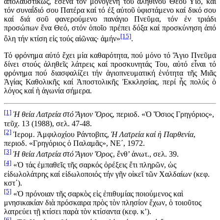
ἀπολαυστικῶς, ἐσένα τόν μονογενῆ τοῦ ἀληθινοῦ Θεοῦ Υἱό, καί
τόν συναΐδιό σου Πατέρα καί τό ἐξ αὐτοῦ ὑφιστάμενο καί δικό σου
καί διά σοῦ φανερούμενο πανάγιο Πνεῦμα, τόν ἐν τριάδι
προσώπων ἕνα Θεό, στόν ὁποῖο πρέπει δόξα καί προσκύνηση ἀπό
[15]
ὅλη τήν κτίση εἰς τούς αἰῶνας· ἀμήν»
.
Τό φρόνημα αὐτό ἔχει μία καθαρότητα, πού μόνο τό Ἅγιο Πνεῦμα
δίνει στούς ἀληθεῖς λάτρεις καί προσκυνητάς Του, αὐτό εἶναι τό
φρόνημα πού διασφαλίζει τήν ἁγιοπνευματική ἑνότητα τῆς Μιᾶς
Ἁγίας Καθολικῆς καί Ἀποστολικῆς Ἐκκλησίας, περί ἧς πολύς ὁ
λόγος καί ἡ ἀγωνία σήμερα.
[1]
Ἡ θεία Λατρεία στό Ἅγιον Ὄρο
ς, περιοδ. «Ὁ Ὅσιος Γρηγόριος»,
τεῦχ. 13 (1988), σελ. 47-48.
[2]
Ἰερομ. Ἀμφιλοχίου Ράντοβιτς,
Ἡ Λατρεία καί ἡ Παρθενία
,
περιοδ. «Γρηγόριος ὁ Παλαμᾶς», ΝΕ΄, 1972.
[3]
Ἡ θεία Λατρεία στό Ἅγιον Ὄρος
, ἔνθ’ ἀνωτ., σελ. 39.
[4]
«Ὁ τάς ἐμπαθεῖς τῆς σαρκός ὀρέξεις ἔτι πληρῶν, ὠς
εἰδωλολάτρης καί εἰδωλοποιός τήν γῆν οἰκεῖ τῶν Χαλδαίων (κεφ.
κστ΄).
[5]
«Ὁ πρόνοιαν τῆς σαρκὸς εἰς ἐπιθυμίας ποιούμενος καὶ
μνησικακίαν διὰ πρόσκαιρα πρὸς τὸν πλησίον ἔχων, ὁ τοιοῦτος
λατρεύει τῇ κτίσει παρὰ τὸν κτίσαντα (κεφ. κ’).
[6]