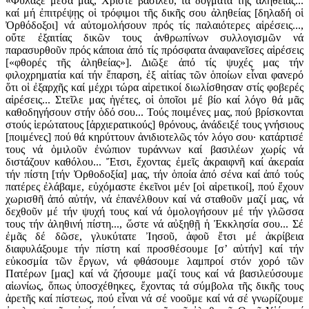
«Φύλαξε μέσα μας, Χριστέ βασιλεῦ, τά δόγματα τῆς ἀληθείας...
καί μή ἐπιτρέψῃς οἱ τρόφιμοι τῆς δικῆς σου ἀληθείας [δηλαδή οἱ
Ὀρθόδοξοι] νά αὐτομολήσουν πρός τίς παλαιότερες αἱρέσεις...,
οὔτε ἐξαιτίας δικῶν τους ἀνθρωπίνων συλλογισμῶν νά
παρασυρθοῦν πρός κάποια ἀπό τίς πρόσφατα ἀναφανεῖσες αἱρέσεις
[«φθορές τῆς ἀληθείας»]. Διῶξε ἀπό τίς ψυχές μας τήν
φιλοχρηματία καί τήν ἔπαρση, ἐξ αἰτίας τῶν ὁποίων εἶναι φανερό
ὅτι οἱ ἐξαρχῆς καί μέχρι τώρα αἱρετικοί διωλίσθησαν στίς φοβερές
αἱρέσεις... Στεῖλε μας ἡγέτες, οἱ ὁποῖοι μέ βίο καί λόγο θά μᾶς
καθοδηγήσουν στήν ὁδό σου... Τούς ποιμένες μας, πού βρίσκονται
στούς ἱερώτατους [ἀρχιερατικούς] θρόνους, ἀνάδειξέ τους γνήσιους
[ποιμένες] πού θά κηρύττουν ἀνιδιοτελῶς τόν λόγο σου· κατάρτισέ
τους νά ὁμιλοῦν ἐνώπιον τυράννων καί βασιλέων χωρίς νά
διστάζουν καθόλου... Ἔτσι, ἔχοντας ἐμεῖς ἀκραιφνῆ καί ἀκεραία
τήν πίστη [τήν Ὀρθοδοξία] μας, τήν ὁποία ἀπό σένα καί ἀπό τούς
πατέρες ἐλάβαμε, εὐχόμαστε ἐκεῖνοι μέν [οἱ αἱρετικοί], πού ἔχουν
χωρισθῆ ἀπό αὐτήν, νά ἐπανέλθουν καί νά σταθοῦν μαζί μας, νά
δεχθοῦν μέ τήν ψυχή τους καί νά ὁμολογήσουν μέ τήν γλῶσσα
τους τήν ἀληθινή πίστη..., ὥστε νά αὐξηθῇ ἡ Ἐκκλησία σου... Σέ
ἐμᾶς δέ δῶσε, γλυκύτατε Ἰησοῦ, ἀφοῦ ἔτσι μέ ἀκρίβεια
διαφυλάξουμε τήν πίστη καί προσθέσουμε [σ’ αὐτήν] καί τήν
εὐκοσμία τῶν ἔργων, νά φθάσουμε λαμπροί στόν χορό τῶν
Πατέρων [μας] καί νά ζήσουμε μαζί τους καί νά βασιλεύσουμε
αἰωνίως, ὅπως ὑποσχέθηκες, ἔχοντας τά σύμβολα τῆς δικῆς τους
ἀρετῆς καί πίστεως, πού εἶναι νά σέ νοοῦμε καί νά σέ γνωρίζουμε