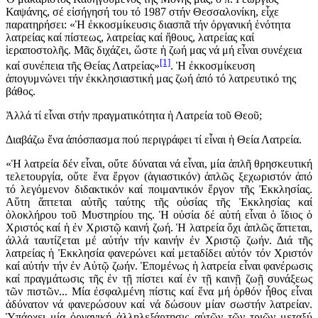
Καψάνης, σέ εἰσήγησή του τό 1987 στήν Θεσσαλονίκη, εἶχε
παρατηρήσει: «Ἡ ἐκκοσμίκευσις διασπᾶ τήν ὀργανική ἑνότητα
λατρείας καί πίστεως, λατρείας καί ἤθους, λατρείας καί
ἱεραποστολῆς. Μᾶς διχάζει, ὥστε ἡ ζωή μας νά μή εἶναι συνέχεια
[1]
καί συνέπεια τῆς Θείας Λατρείας»
. Ἡ ἐκκοσμίκευση
ἀπογυμνώνει τήν ἐκκλησιαστική μας ζωή ἀπό τό λατρευτικό της
βάθος.
Ἀλλά τί εἶναι στήν πραγματικότητα ἡ Λατρεία τοῦ Θεοῦ;
Διαβάζω ἕνα ἀπόσπασμα πού περιγράφει τί εἶναι ἡ Θεία Λατρεία.
«Ἡ λατρεία δέν εἶναι, οὔτε δύναται νά εἶναι, μία ἁπλῆ θρησκευτική
τελετουργία, οὔτε ἕνα ἔργον (ἁγιαστικόν) ἁπλῶς ξεχωριστόν ἀπό
τό λεγόμενον διδακτικόν καί ποιμαντικόν ἔργον τῆς Ἐκκλησίας.
Αὕτη ἅπτεται αὐτῆς ταύτης τῆς οὐσίας τῆς Ἐκκλησίας καί
ὁλοκλήρου τοῦ Μυστηρίου της. Ἡ οὐσία δέ αὐτή εἶναι ὁ ἴδιος ὁ
Χριστός καί ἡ ἐν Χριστῷ καινή ζωή. Ἡ λατρεία ὄχι ἁπλῶς ἅπτεται,
ἀλλά ταυτίζεται μέ αὐτήν τήν καινήν ἐν Χριστῷ ζωήν. Διά τῆς
λατρείας ἡ Ἐκκλησία φανερώνει καί μεταδίδει αὐτόν τόν Χριστόν
καί αὐτήν τήν ἐν Αὐτῷ ζωήν. Ἑπομένως ἡ λατρεία εἶναι φανέρωσις
καί πραγμάτωσις τῆς ἐν τῇ πίστει καί ἐν τῇ καινῇ ζωῇ συνάξεως
τῶν πιστῶν... Μία ἐσφαλμένη πίστις καί ἕνα μή ὀρθόν ἦθος εἶναι
ἀδύνατον νά φανερώσουν καί νά δώσουν μίαν σωστήν λατρείαν.
Ὑπάρχει μία ὀργανική ἀλληλεξάρτησις αὐτῶν τῶν τριῶν μεταξύ