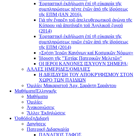
Ἑορταστική ἐκδήλωση ἐπί τῇ εὐκαιρίᾳ τῆς
συμπληρώσεως πέντε ἐτῶν ἀπό τῆς ἱδρύσεως
τῆς ΕΠΜ (ΙΑΝ 2016).
Γιά τήν ἔναρξη τοῦ ἀπελευθερωτικοῦ ἀγώνα τῆς
Κύπρου γιά ἀποτίναξη τοῦ Ἀγγλικοῦ ζυγοῦ
(2014)
Ἑορταστική ἐκδήλωση ἐπί τῇ εὐκαιρίᾳ τῆς
συμπληρώσεως τριῶν ἐτῶν ἀπό τῆς ἱδρύσεως
τῆς ΕΠΜ (2014)
«Σχέση Ἱερῶν Κανόνων καί Κοσμικῶν Νόμων»
Ίδρυση τῆς "Ἑστίας Πατερικῶν Μελετῶν"
ΟΙ ΙΕΡΟΙ ΚΑΝΟΝΕΣ ΙΣΧΥΟΥΝ ΣΗΜΕΡΑ;
ΑΛΛΕΣ ΗΜΕΡΙΔΕΣ/ΟΜΙΛΙΕΣ
Η ΔΙΕΙΣΔΥΣΗ ΤΟΥ ΑΠΟΚΡΥΦΙΣΜΟΥ ΣΤΟΝ
ΧΩΡΟ ΤΩΝ ΠΑΙΔΙΩΝ
Ὁμιλίες Μακαριστοῦ Ἀρχ. Σαράντη Σαράντου
Μαθήματα
Ἑλληνικῆς
Μαθήματα
Ὁμιλίες
Ἀνακοινώσεις
Ἄλλες Ἐκδηλώσεις
Ὀρθόδοξη
Διδαχή
Διηγήσεις
Πατερική Διδασκαλία
ΠΑΝΑΓΙΟΣ ΤΑΦΟΣ