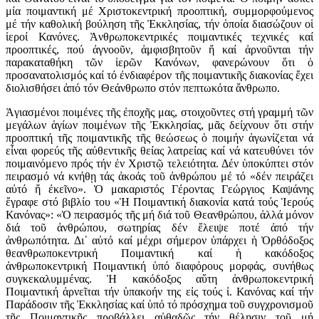
μία ποιμαντική μέ Χριστοκεντρική προοπτική, συμμορφούμενος
μέ τήν καθολική βούληση τῆς Ἐκκλησίας, τήν ὁποία διασώζουν οἱ
ἱεροί Κανόνες. Ἁνθρωποκεντρικές ποιμαντικές τεχνικές καί
προοπτικές, πού ἀγνοοῦν, ἀμφισβητοῦν ἤ καί ἀρνοῦνται τήν
παρακαταθήκη τῶν ἱερῶν Κανόνων, φανερώνουν ὅτι ὁ
προσανατολισμός καί τό ἐνδιαφέρον τῆς ποιμαντικῆς διακονίας ἔχει
διολισθήσει ἀπό τόν Θεάνθρωπο στόν πεπτωκότα ἄνθρωπο.
Ἁγιασμένοι ποιμένες τῆς ἐποχῆς μας, στοιχοῦντες στή γραμμή τῶν
μεγάλων ἁγίων ποιμένων τῆς Ἐκκλησίας, μᾶς δείχνουν ὅτι στήν
προοπτική τῆς ποιμαντικῆς τῆς θεώσεως ὁ ποιμήν ἀγωνίζεται νά
εἶναι φορεύς τῆς αὐθεντικῆς θείας λατρείας καί νά κατευθύνει τόν
ποιμαινόμενο πρός τήν ἐν Χριστῷ τελειότητα. Δέν ὑποκύπτει στόν
πειρασμό νά κνήθῃ τάς ἀκοάς τοῦ ἀνθρώπου μέ τό «δέν πειράζει
αὐτό ἤ ἐκεῖνο». Ὁ μακαριστός Γέροντας Γεώργιος Καψάνης
ἔγραφε στό βιβλίο του «Ἡ Ποιμαντική διακονία κατά τούς Ἱερούς
Κανόνας»: «Ὁ πειρασμός τῆς μή διά τοῦ Θεανθρώπου, ἀλλά μόνον
διά τοῦ ἀνθρώπου, σωτηρίας δέν ἔλειψε ποτέ ἀπό τήν
ἀνθρωπότητα. Δι᾿ αὐτό καί μέχρι σήμερον ὑπάρχει ἡ Ὀρθόδοξος
θεανθρωποκεντρική Ποιμαντική καί ἡ κακόδοξος
ἀνθρωποκεντρική Ποιμαντική ὑπό διαφόρους μορφάς, συνήθως
συγκεκαλυμμένας. Ἡ κακόδοξος αὕτη ἀνθρωποκεντρική
Ποιμαντική ἀρνεῖται τήν ὑπακοήν της εἰς τούς ἱ. Κανόνας καί τήν
Παράδοσιν τῆς Ἐκκλησίας καί ὑπό τό πρόσχημα τοῦ συγχρονισμοῦ
τῆς Ποιμαντικῆς προβάλλει αὐθαδῶς τήν θέλησιν τοῦ μή