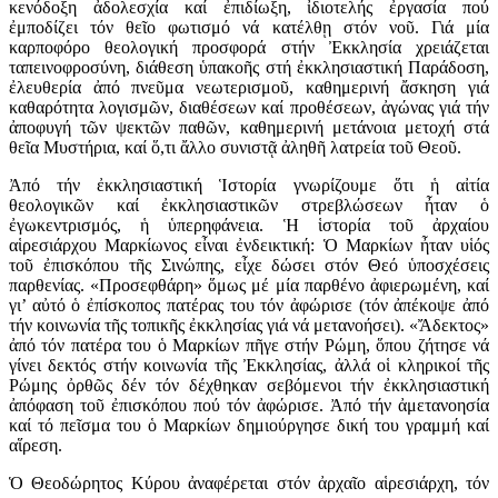
κενόδοξη ἀδολεσχία καί ἐπιδίωξη, ἰδιοτελής ἐργασία πού
ἐμποδίζει τόν θεῖο φωτισμό νά κατέλθῃ στόν νοῦ. Γιά μία
καρποφόρο θεολογική προσφορά στήν Ἐκκλησία χρειάζεται
ταπεινοφροσύνη, διάθεση ὑπακοῆς στή ἐκκλησιαστική Παράδοση,
ἐλευθερία ἀπό πνεῦμα νεωτερισμοῦ, καθημερινή ἄσκηση γιά
καθαρότητα λογισμῶν, διαθέσεων καί προθέσεων, ἀγώνας γιά τήν
ἀποφυγή τῶν ψεκτῶν παθῶν, καθημερινή μετάνοια μετοχή στά
θεῖα Μυστήρια, καί ὅ,τι ἄλλο συνιστᾷ ἀληθῆ λατρεία τοῦ Θεοῦ.
Ἀπό τήν ἐκκλησιαστική Ἱστορία γνωρίζουμε ὅτι ἡ αἰτία
θεολογικῶν καί ἐκκλησιαστικῶν στρεβλώσεων ἦταν ὁ
ἐγωκεντρισμός, ἡ ὑπερηφάνεια. Ἡ ἱστορία τοῦ ἀρχαίου
αἱρεσιάρχου Μαρκίωνος εἶναι ἐνδεικτική: Ὁ Μαρκίων ἦταν υἱός
τοῦ ἐπισκόπου τῆς Σινώπης, εἶχε δώσει στόν Θεό ὑποσχέσεις
παρθενίας. «Προσεφθάρη» ὅμως μέ μία παρθένο ἀφιερωμέ­νη, καί
γι’ αὐτό ὁ ἐπίσκοπος πατέρας του τόν ἀφώρισε (τόν ἀπέκοψε ἀπό
τήν κοινωνία τῆς τοπικῆς ἐκκλησίας γιά νά μετανοήσει). «Ἄδεκτος»
ἀπό τόν πατέρα του ὁ Μαρκίων πῆγε στήν Ρώμη, ὅπου ζήτησε νά
γίνει δεκτός στήν κοινωνία τῆς Ἐκκλησίας, ἀλλά οἱ κληρικοί τῆς
Ρώμης ὀρθῶς δέν τόν δέχθηκαν σεβόμενοι τήν ἐκκλησιαστική
ἀπόφαση τοῦ ἐπισκόπου πού τόν ἀφώρισε. Ἀπό τήν ἀμετανοησία
καί τό πεῖσμα του ὁ Μαρκίων δημιούργησε δική του γραμμή καί
αἵρεση.
Ὁ Θεοδώρητος Κύρου ἀναφέρεται στόν ἀρχαῖο αἱρεσιάρχη, τόν