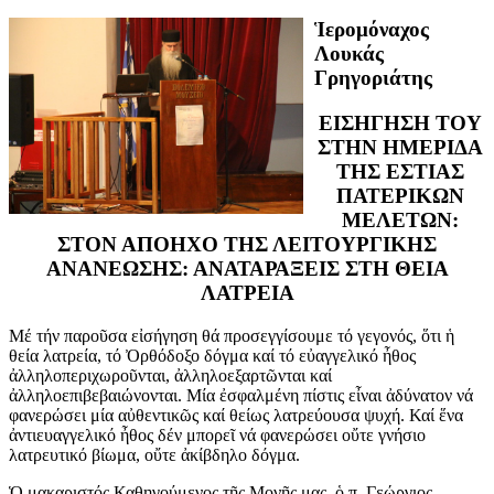
Ἱερομόναχος
Λουκάς
Γρηγοριάτης
ΕΙΣΗΓΗΣΗ ΤΟΥ
ΣΤΗΝ ΗΜΕΡΙΔΑ
ΤΗΣ ΕΣΤΙΑΣ
ΠΑΤΕΡΙΚΩΝ
ΜΕΛΕΤΩΝ:
ΣΤΟΝ ΑΠΟΗΧΟ ΤΗΣ ΛΕΙΤΟΥΡΓΙΚΗΣ
ΑΝΑΝΕΩΣΗΣ: ΑΝΑΤΑΡΑΞΕΙΣ ΣΤΗ ΘΕΙΑ
ΛΑΤΡΕΙΑ
Μέ τήν παροῦσα εἰσήγηση θά προσεγγίσουμε τό γεγονός, ὅτι ἡ
θεία λατρεία, τό Ὀρθόδοξο δόγμα καί τό εὐαγγελικό ἦθος
ἀλληλοπεριχωροῦνται, ἀλληλοεξαρτῶνται καί
ἀλληλοεπιβεβαιώνονται. Μία ἐσφαλμένη πίστις εἶναι ἀδύνατον νά
φανερώσει μία αὐθεντικῶς καί θείως λατρεύουσα ψυχή. Καί ἕνα
ἀντιευαγγελικό ἦθος δέν μπορεῖ νά φανερώσει οὔτε γνήσιο
λατρευτικό βίωμα, οὔτε ἀκίβδηλο δόγμα.
Ὁ μακαριστός Καθηγούμενος τῆς Μονῆς μας, ὁ π. Γεώργιος