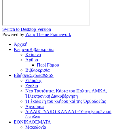
Switch to Desktop Version
Powered by
Warp Theme Framework
Ἀρχική
Κείμενα
Βιβλιοκρισία
Κείμενα
Άρθρα
Περί Γάμου
Βιβλιοκρισία
Εἰδήσεις
Σχόλια&SoS
Εἰδήσεις
Σχόλια
Νέα Ταυτότητα, Κάρτα του Πολίτη, ΑΜΚΑ,
Ἠλεκτρονική Διακυβέρνηση
Ἡ ἐκδίωξη τοῦ κλήρου καί τῆς Ὀρθοδοξίας
Ἀρνοῦμαι
ΔΙΑΔΙΚΤΥΑΚΟ ΚΑΝΑΛΙ «Ὑπέρ βωμῶν καί
ἑστιῶν»
ΕΘΝΙΚΑ
ΘΕΜΑΤΑ
Μακεδονία