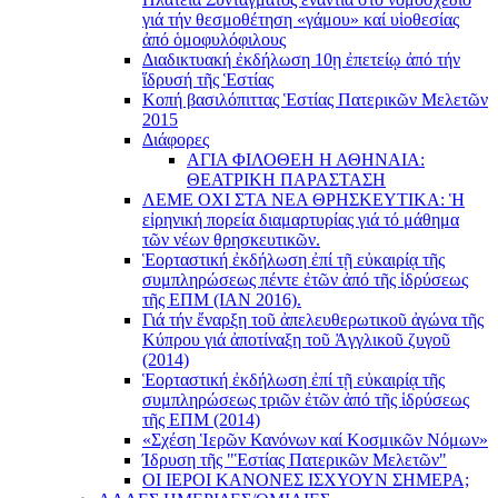
γιά τήν θεσμοθέτηση «γάμου» καί υἱοθεσίας
ἀπό ὁμοφυλόφιλους
Διαδικτυακή ἐκδήλωση 10ῃ ἐπετείῳ ἀπό τήν
ἵδρυσή τῆς Ἑστίας
Κοπή βασιλόπιττας Ἑστίας Πατερικῶν Μελετῶν
2015
Διάφορες
ΑΓΙΑ ΦΙΛΟΘΕΗ Η ΑΘΗΝΑΙΑ:
ΘΕΑΤΡΙΚΗ ΠΑΡΑΣΤΑΣΗ
ΛΕΜΕ ΟΧΙ ΣΤΑ ΝΕΑ ΘΡΗΣΚΕΥΤΙΚΑ: Ἡ
εἰρηνική πορεία διαμαρτυρίας γιά τό μάθημα
τῶν νέων θρησκευτικῶν.
Ἑορταστική ἐκδήλωση ἐπί τῇ εὐκαιρίᾳ τῆς
συμπληρώσεως πέντε ἐτῶν ἀπό τῆς ἱδρύσεως
τῆς ΕΠΜ (ΙΑΝ 2016).
Γιά τήν ἔναρξη τοῦ ἀπελευθερωτικοῦ ἀγώνα τῆς
Κύπρου γιά ἀποτίναξη τοῦ Ἀγγλικοῦ ζυγοῦ
(2014)
Ἑορταστική ἐκδήλωση ἐπί τῇ εὐκαιρίᾳ τῆς
συμπληρώσεως τριῶν ἐτῶν ἀπό τῆς ἱδρύσεως
τῆς ΕΠΜ (2014)
«Σχέση Ἱερῶν Κανόνων καί Κοσμικῶν Νόμων»
Ίδρυση τῆς "Ἑστίας Πατερικῶν Μελετῶν"
ΟΙ ΙΕΡΟΙ ΚΑΝΟΝΕΣ ΙΣΧΥΟΥΝ ΣΗΜΕΡΑ;