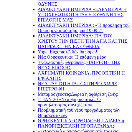
O∆YΝΗΣ
ΔΙΑΔΙΚΤΥΑΚΗ ΗΜΕΡΙΔΑ «EΛΕΥΘΕΡΙΑ Ή
YΠΟΧΡΕΩΤΙΚΟΤΗΤΑ» Η ΕΥΘΥΝΗ ΤΗΣ
EΠΙΛΟΓΗΣ ΜΑΣ
ΔΙΑΔΙΚΤΥΑΚΗ ΗΜΕΡΙΔΑ : «Ἡ πρόκληση τοῦ
Οἰκουμενισμοῦ σήμερα» 19.09.21
ΔΙΑΔΙΚΤΥΑΚΗ ΗΜΕΡΙΔΑ: ΓΙΑ ΤΟΥ
ΧΡΙΣΤΟΥ ΤΗΝ ΠΙΣΤΗ ΤΗΝ ΑΓΙΑ ΚΑΙ ΤΗΣ
ΠΑΤΡΙΔΟΣ ΤΗΝ ΕΛΕΥΘΕΡΙΑ
Yoga; Εὐχαριστῶ δὲν θὰ πάρω!
Νέα Θρησκευτικά: Ἡ ἑπόμενη μέρα
Ἐναλλακτικές Θεραπεῖες:
«ΙΑΤΡΙΚΗ» ΤΗΣ
ΝΕΑΣ ΕΠΟΧΗΣ
ΑΧΡΗΜΑΤΗ ΚΟΙΝΩΝΙΑ, ΠΡΟΟΠΤΙΚΗ Η
ΕΦΙΑΛΤΗΣ;
ΝΕΑ ΤΑΥΤΟΤΗΤΑ: ΕΙΣΙΤΗΡΙΟ ΧΩΡΙΣ
ΕΠΙΣΤΡΟΦΗ
Μεταμοσχεύσεις:
Δωρεά ἤ ἀφαίρεση ζωῆς;
11 ΙΑΝ 20 «Νέα θρησκευτικά: Ὁ
προσηλυτισμός συνεχίζεται»
Προβληματική τοῦ νέου προγράμματος τῶν
Θρησκευτικῶν.
ΘΡΗΣΚΕΥΤΙΚΑ: ΟΡΘΟΔΟΞΗ ΠΑΙΔΕΙΑ ή
ΠΑΝΘΡΗΣΚΕΙΑΚΗ ΠΡΟΠΑΓΑΝΔΑ;
«Σεξουαλικὴ διαπαιδαγώγηση στὰ Σχολεῖα: