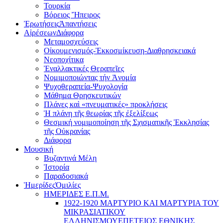
Τουρκία
Βόρειος Ἤπειρος
Ἐρωτήσεις
Ἀπαντήσεις
Αἱρέσεων
Διάφορα
Μεταμοσχεύσεις
Οἰκουμενισμός-Ἐκκοσμίκευση-Διαθρησκειακά
Νεοποχίτικα
Ἐναλλακτικές Θεραπεῖες
Νομιμοποιώντας τήν Ἀνομία
Ψυχοθεραπεία-Ψυχολογία
Μάθημα Θρησκευτικών
Πλάνες καὶ «πνευματικές» προκλήσεις
Ἡ πλάνη τῆς θεωρίας τῆς ἐξελίξεως
Θεσμική νομιμοποίηση τῆς Σχισματικῆς Ἐκκλησίας
τῆς Οὐκρανίας
Διάφορα
Μουσική
Βυζαντινά Μέλη
Ἰστορία
Παραδοσιακά
Ἡμερίδες
Ὁμιλίες
ΗΜΕΡΙΔΕΣ Ε.Π.Μ.
1922-1920 ΜΑΡΤΥΡΙΟ ΚΑI ΜΑΡΤΥΡIΑ ΤΟΥ
ΜΙΚΡΑΣΙΑΤΙΚΟΥ
EΛΛΗΝΙΣΜΟΥEΠEΤΕΙΟΣ EΘΝΙΚHΣ