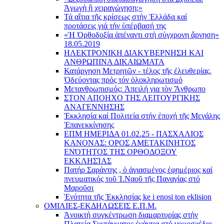
Ἀγωγὴ ἢ χειραγώγηση;»
Τά αἴτια τῆς κρίσεως στήν Ἑλλάδα καί
προτάσεις γιά τήν ὑπέρβασή της
«Ἡ Ὀρθοδοξία ἀπέναντι στή σύγχρονη ἄρνηση»
18.05.2019
ΗΛΕΚΤΡΟΝΙΚΗ ΔΙΑΚΥΒΕΡΝΗΣΗ ΚΑΙ
ΑΝΘΡΩΠΙΝΑ ΔΙΚΑΙΩΜΑΤΑ
Κατάργηση Μετρητῶν - τέλος τῆς ἐλευθερίας.
Ὁδεύοντας πρός τόν ὁλοκληρωτισμό
Μετανθρωπισμός: Ἀπειλή για τὸν Ἂνθρωπο
ΣΤΟΝ ΑΠΟΗΧΟ ΤΗΣ ΛΕΙΤΟΥΡΓΙΚΗΣ
ΑΝΑΓΕΝΝΗΣΗΣ
Ἐκκλησία καί Πολιτεία στήν ἐποχή τῆς Μεγάλης
Ἐπανεκκίνησης
ΕΠΜ ΗΜΕΡΙΔΑ 01.02.25 - ΠΑΣΧΑΛΙΟΣ
ΚΑΝΟΝΑΣ: ΟΡΟΣ ΑΜΕΤΑΚΙΝΗΤΟΣ
ΕΝΌΤΗΤΟΣ ΤΗΣ ΟΡΘΟΔΟΞΟΥ
ΕΚΚΛΗΣΊΑΣ
Πατήρ Σαράντης , ὁ ἁγιασμένος ἐφημέριος καί
πνευματικός τοῦ Ἱ.Ναοῦ τῆς Παναγίας στό
Μαροῦσι
Ἑνότητα τῆς Ἐκκλησίας ke i enosi ton eklision
ΟΜΙΛΙΕΣ-ΕΚΔΗΛΩΣΕΙΣ Ε.Π.Μ.
Ἀνοικτή συγκέντρωση διαμαρτυρίας στήν
Πλατεία Συντάγματος ἐνάντια στό νομοσχέδιο