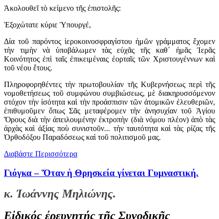
Ἀκολουθεῖ τὸ κείμενο τῆς ἐπιστολῆς:
Ἐξοχώτατε κύριε Ὑπουργέ,
Δία τοῦ παρόντος ἱεροκοινοσφραγίστου ἠμῶν γράμματος ἔχομεν
τὴν τιμὴν νὰ ὑποβάλωμεν τὰς εὐχᾶς τῆς καθ΄ ἠμᾶς Ἱερᾶς
Κοινότητος ἐπὶ ταῖς ἐπικειμέναις ἐορταῖς τῶν Χριστουγέννων καὶ
τοῦ νέου ἔτους.
Πληροφορηθέντες τὴν πρωτοβουλίαν τῆς Κυβερνήσεως περὶ τῆς
νομοθετήσεως τοῦ συμφώνου συμβιώσεως, μὲ διακηρυσσόμενον
στόχον τὴν ἰσότητα καὶ τὴν προάσπισιν τῶν ἀτομικῶν ἐλευθεριῶν,
ἐπιθυμοῦμεν ὅπως Σᾶς μεταφέρομεν τὴν ἀνησυχίαν τοῦ Ἁγίου
Ὅρους διὰ τὴν ἀπειλουμένην ἐκτροπὴν (διὰ νόμου πλέον) ἀπὸ τὰς
ἀρχὰς καὶ ἀξίας ποὺ συνιστοῦν... τὴν ταυτότητα καὶ τὰς ρίζας τῆς
Ὀρθοδόξου Παραδόσεως καὶ τοῦ πολιτισμοῦ μας.
Διαβάστε Περισσότερα
Γιόγκα – Ὅταν ἡ Θρησκεία γίνεται Γυμναστική.
κ. Ἰωάννης Μηλιώνης.
Εἰδικός ἐρευνητής τῆς Συνοδικῆς