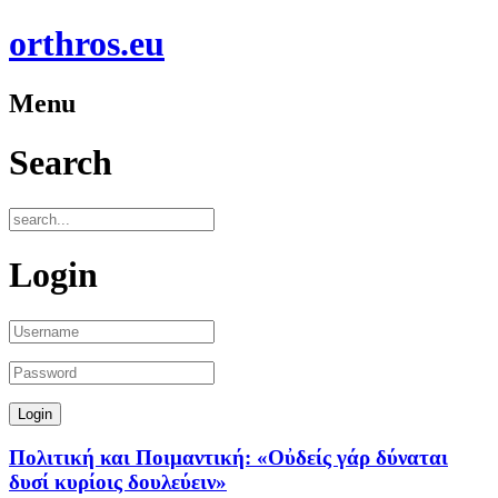
orthros.eu
Menu
Search
Login
Πολιτική και Ποιμαντική: «Οὐδείς γάρ δύναται
δυσί κυρίοις δουλεύειν»