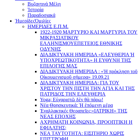
Βυζαντινά Μέλη
Ἰστορία
Παραδοσιακά
Ἡμερίδες
Ὁμιλίες
ΗΜΕΡΙΔΕΣ Ε.Π.Μ.
1922-1920 ΜΑΡΤΥΡΙΟ ΚΑI ΜΑΡΤΥΡIΑ ΤΟΥ
ΜΙΚΡΑΣΙΑΤΙΚΟΥ
EΛΛΗΝΙΣΜΟΥEΠEΤΕΙΟΣ EΘΝΙΚHΣ
O∆YΝΗΣ
ΔΙΑΔΙΚΤΥΑΚΗ ΗΜΕΡΙΔΑ «EΛΕΥΘΕΡΙΑ Ή
YΠΟΧΡΕΩΤΙΚΟΤΗΤΑ» Η ΕΥΘΥΝΗ ΤΗΣ
EΠΙΛΟΓΗΣ ΜΑΣ
ΔΙΑΔΙΚΤΥΑΚΗ ΗΜΕΡΙΔΑ : «Ἡ πρόκληση τοῦ
Οἰκουμενισμοῦ σήμερα» 19.09.21
ΔΙΑΔΙΚΤΥΑΚΗ ΗΜΕΡΙΔΑ: ΓΙΑ ΤΟΥ
ΧΡΙΣΤΟΥ ΤΗΝ ΠΙΣΤΗ ΤΗΝ ΑΓΙΑ ΚΑΙ ΤΗΣ
ΠΑΤΡΙΔΟΣ ΤΗΝ ΕΛΕΥΘΕΡΙΑ
Yoga; Εὐχαριστῶ δὲν θὰ πάρω!
Νέα Θρησκευτικά: Ἡ ἑπόμενη μέρα
Ἐναλλακτικές Θεραπεῖες:
«ΙΑΤΡΙΚΗ» ΤΗΣ
ΝΕΑΣ ΕΠΟΧΗΣ
ΑΧΡΗΜΑΤΗ ΚΟΙΝΩΝΙΑ, ΠΡΟΟΠΤΙΚΗ Η
ΕΦΙΑΛΤΗΣ;
ΝΕΑ ΤΑΥΤΟΤΗΤΑ: ΕΙΣΙΤΗΡΙΟ ΧΩΡΙΣ
ΕΠΙΣΤΡΟΦΗ