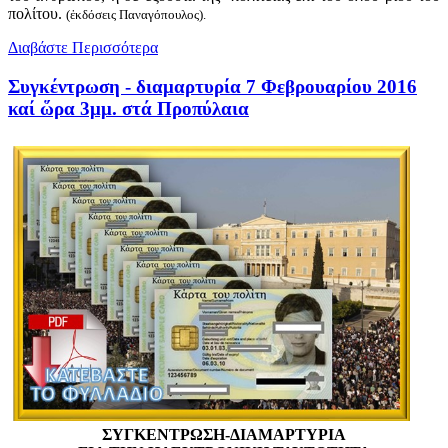
πολίτου.
(ἐκδόσεις Παναγόπουλος).
Διαβάστε Περισσότερα
Συγκέντρωση - διαμαρτυρία 7 Φεβρουαρίου 2016
καί ὥρα 3μμ. στά Προπύλαια
ΣΥΓΚΕΝΤΡΩΣΗ-ΔΙΑΜΑΡΤΥΡΙΑ