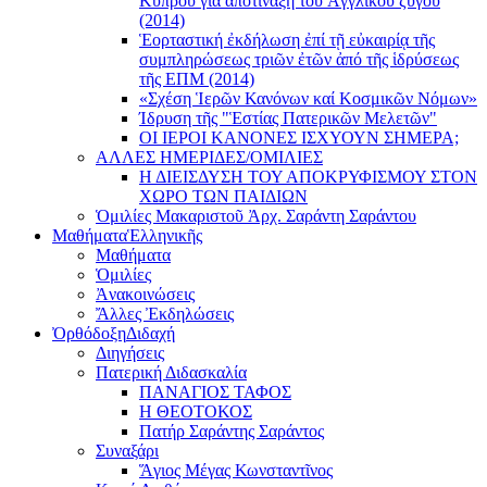
Κύπρου γιά ἀποτίναξη τοῦ Ἀγγλικοῦ ζυγοῦ
(2014)
Ἑορταστική ἐκδήλωση ἐπί τῇ εὐκαιρίᾳ τῆς
συμπληρώσεως τριῶν ἐτῶν ἀπό τῆς ἱδρύσεως
τῆς ΕΠΜ (2014)
«Σχέση Ἱερῶν Κανόνων καί Κοσμικῶν Νόμων»
Ίδρυση τῆς "Ἑστίας Πατερικῶν Μελετῶν"
ΟΙ ΙΕΡΟΙ ΚΑΝΟΝΕΣ ΙΣΧΥΟΥΝ ΣΗΜΕΡΑ;
ΑΛΛΕΣ ΗΜΕΡΙΔΕΣ/ΟΜΙΛΙΕΣ
Η ΔΙΕΙΣΔΥΣΗ ΤΟΥ ΑΠΟΚΡΥΦΙΣΜΟΥ ΣΤΟΝ
ΧΩΡΟ ΤΩΝ ΠΑΙΔΙΩΝ
Ὁμιλίες Μακαριστοῦ Ἀρχ. Σαράντη Σαράντου
Μαθήματα
Ἑλληνικῆς
Μαθήματα
Ὁμιλίες
Ἀνακοινώσεις
Ἄλλες Ἐκδηλώσεις
Ὀρθόδοξη
Διδαχή
Διηγήσεις
Πατερική Διδασκαλία
ΠΑΝΑΓΙΟΣ ΤΑΦΟΣ
Η ΘΕΟΤΟΚΟΣ
Πατήρ Σαράντης Σαράντος
Συναξάρι
Ἅγιος Μέγας Κωνσταντῖνος