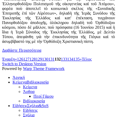
Ἑλληνορθοδόξου Πολιτισμοῦ τῆς οἰκογενείας καὶ τοῦ Ἀτόμου»,
φορέα ποὺ ἀποτελεῖ τὸ κοινωνικὸ σκέλος τῆς «Συνοδικῆς
Ἐπιτροπῆς ἐπὶ τῶν Αἱρέσεων», δηλαδὴ τῆς Ἱερᾶς Συνόδου τῆς
Ἐκκλησίας τῆς Ἑλλάδος καὶ κατ' ἐπέκταση, τυγχάνουν
Πανορθοδόξου ἀποδοχῆς, ὁλόκληρου δηλαδὴ τοῦ Ὀρθόδοξου
κόσμου, πόσο δέ μᾶλλον, ποὺ πρόσφατα (16 Ἰουνίου 2015) καὶ ἡ
ἴδια ἡ Ἱερὰ Σύνοδος τῆς Ἐκκλησίας τῆς Ἑλλάδος, μὲ Δελτίο
Τύπου, ἀπεφάνθη γιὰ τὴν ἐπικινδυνότητα τῆς Γιόγκα καὶ τὸ
ἀσυμβίβαστό της μὲ τὴν Ὀρθόδοξη Χριστιανικὴ πίστη.
Διαβάστε Περισσότερα
Έναρξη
«
126
127
128
129
130
131
132
133
134
135
»
Τέλος
Switch to Desktop Version
Powered by
Warp Theme Framework
Ἀρχική
Κείμενα
Βιβλιοκρισία
Κείμενα
Άρθρα
Περί Γάμου
Βιβλιοκρισία
Εἰδήσεις
Σχόλια&SoS
Εἰδήσεις
Σχόλια