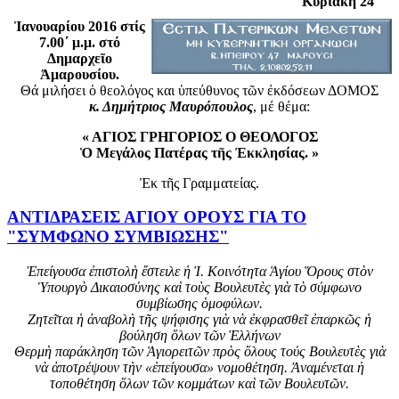
Κυριακή 24
Ἰανουαρίου 2016 στίς
7.00΄ μ.μ. στό
Δημαρχεῖο
Ἀμαρουσίου.
Θά μιλήσει ὁ θεολόγος και ὑπεύθυνος τῶν ἐκδόσεων ΔΟΜΟΣ
κ. Δημήτριος Μαυρόπουλος
, μέ θέμα:
« ΑΓΙΟΣ ΓΡΗΓΟΡΙΟΣ Ο ΘΕΟΛΟΓΟΣ
Ὁ Μεγάλος Πατέρας τῆς Ἐκκλησίας. »
Ἐκ τῆς Γραμματείας.
ΑΝΤΙΔΡΑΣΕΙΣ ΑΓΙΟΥ ΟΡΟΥΣ ΓΙΑ ΤΟ
"ΣΥΜΦΩΝΟ ΣΥΜΒΙΩΣΗΣ"
Ἐπείγουσα ἐπιστολὴ ἔστειλε ἡ Ἱ. Κοινότητα Ἁγίου Ὅρους στὸν
Ὑπουργὸ Δικαιοσύνης καὶ τοὺς Βουλευτὲς γιὰ τὸ σύμφωνο
συμβίωσης ὁμοφύλων.
Ζητεῖται ἡ ἀναβολὴ τῆς ψήφισης γιὰ νὰ ἐκφρασθεῖ ἐπαρκῶς ἡ
βούληση ὅλων τῶν Ἑλλήνων
Θερμὴ παράκληση τῶν Ἁγιορειτῶν πρὸς ὅλους τούς Βουλευτὲς γιὰ
νὰ ἀποτρέψουν τὴν «ἐπείγουσα» νομοθέτηση. Ἀναμένεται ἡ
τοποθέτηση ὅλων τῶν κομμάτων καὶ τῶν Βουλευτῶν.