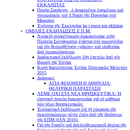
ΕΚΚΛΗΣΊΑΣ
Πατήρ Σαράντης , ὁ ἁγιασμένος ἐφημέριος καί
πνευματικός τοῦ Ἱ.Ναοῦ τῆς Παναγίας στό
Μαροῦσι
Ἑνότητα τῆς Ἐκκλησίας ke i enosi ton eklision
ΟΜΙΛΙΕΣ-ΕΚΔΗΛΩΣΕΙΣ Ε.Π.Μ.
Ἀνοικτή συγκέντρωση διαμαρτυρίας στήν
Πλατεία Συντάγματος ἐνάντια στό νομοσχέδιο
γιά τήν θεσμοθέτηση «γάμου» καί υἱοθεσίας
ἀπό ὁμοφυλόφιλους
Διαδικτυακή ἐκδήλωση 10ῃ ἐπετείῳ ἀπό τήν
ἵδρυσή τῆς Ἑστίας
Κοπή βασιλόπιττας Ἑστίας Πατερικῶν Μελετῶν
2015
Διάφορες
ΑΓΙΑ ΦΙΛΟΘΕΗ Η ΑΘΗΝΑΙΑ:
ΘΕΑΤΡΙΚΗ ΠΑΡΑΣΤΑΣΗ
ΛΕΜΕ ΟΧΙ ΣΤΑ ΝΕΑ ΘΡΗΣΚΕΥΤΙΚΑ: Ἡ
εἰρηνική πορεία διαμαρτυρίας γιά τό μάθημα
τῶν νέων θρησκευτικῶν.
Ἑορταστική ἐκδήλωση ἐπί τῇ εὐκαιρίᾳ τῆς
συμπληρώσεως πέντε ἐτῶν ἀπό τῆς ἱδρύσεως
τῆς ΕΠΜ (ΙΑΝ 2016).
Γιά τήν ἔναρξη τοῦ ἀπελευθερωτικοῦ ἀγώνα τῆς