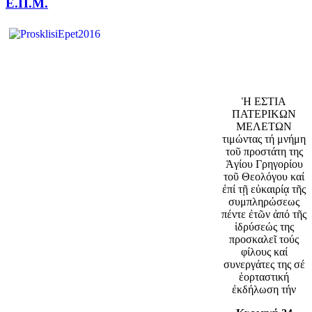
Ε.Π.Μ.
Ἡ ΕΣΤΙΑ
ΠΑΤΕΡΙΚΩΝ
ΜΕΛΕΤΩΝ
τιμώντας τή μνήμη
τοῦ προστάτη της
Ἁγίου Γρηγορίου
τοῦ Θεολόγου καί
ἐπί τῇ εὐκαιρίᾳ τῆς
συμπληρώσεως
πέντε ἐτῶν ἀπό τῆς
ἱδρύσεώς της
προσκαλεῖ τούς
φίλους καί
συνεργάτες της σέ
ἑορταστική
ἐκδήλωση τήν