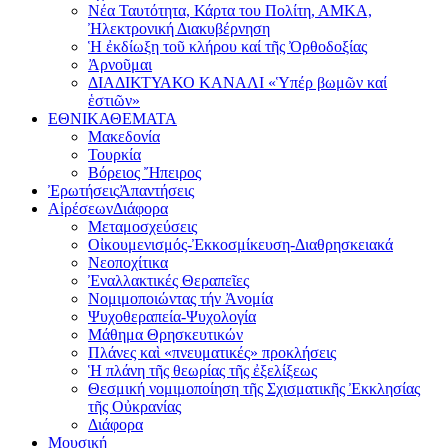
Νέα Ταυτότητα, Κάρτα του Πολίτη, ΑΜΚΑ,
Ἠλεκτρονική Διακυβέρνηση
Ἡ ἐκδίωξη τοῦ κλήρου καί τῆς Ὀρθοδοξίας
Ἀρνοῦμαι
ΔΙΑΔΙΚΤΥΑΚΟ ΚΑΝΑΛΙ «Ὑπέρ βωμῶν καί
ἑστιῶν»
ΕΘΝΙΚΑ
ΘΕΜΑΤΑ
Μακεδονία
Τουρκία
Βόρειος Ἤπειρος
Ἐρωτήσεις
Ἀπαντήσεις
Αἱρέσεων
Διάφορα
Μεταμοσχεύσεις
Οἰκουμενισμός-Ἐκκοσμίκευση-Διαθρησκειακά
Νεοποχίτικα
Ἐναλλακτικές Θεραπεῖες
Νομιμοποιώντας τήν Ἀνομία
Ψυχοθεραπεία-Ψυχολογία
Μάθημα Θρησκευτικών
Πλάνες καὶ «πνευματικές» προκλήσεις
Ἡ πλάνη τῆς θεωρίας τῆς ἐξελίξεως
Θεσμική νομιμοποίηση τῆς Σχισματικῆς Ἐκκλησίας
τῆς Οὐκρανίας
Διάφορα
Μουσική