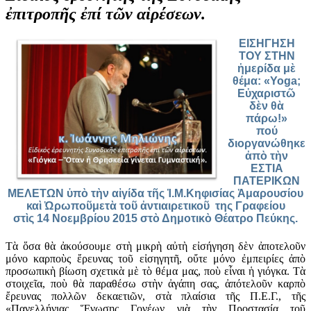
ἐπιτροπῆς ἐπί τῶν αἱρέσεων.
ΕΙΣΗΓΗΣΗ
TOY ΣΤΗΝ
ἡμερίδα μὲ
θέμα: «Yoga;
Εὐχαριστῶ
δὲν θὰ
πάρω!»
πού
διοργανώθηκε
ἀπὸ τὴν
ΕΣΤΙΑ
ΠΑΤΕΡΙΚΩΝ
ΜΕΛΕΤΩΝ ὑπὸ τὴν αἰγίδα τῆς Ἱ.Μ.Κηφισίας Ἀμαρουσίου
καὶ Ὠρωποῦμετὰ τοῦ ἀντιαιρετικοῦ της Γραφείου
στὶς 14 Νοεμβρίου 2015 στὸ Δημοτικὸ Θέατρο Πεύκης.
Τὰ
ὅσα
θὰ
ἀκούσουμε
στὴ
μικρὴ
αὐτὴ
εἰσήγηση
δὲν
ἀποτελοῦν
μόνο
καρποὺς
ἔρευνας
τοῦ
εἰσηγητῆ
,
οὔτε
μόνο
ἐμπειρίες
ἀπὸ
προσωπικὴ
βίωση
σχετικὰ
μὲ
τὸ
θέμα
μας
,
ποὺ
εἶναι
ἡ
γιόγκα
.
Τὰ
στοιχεῖα, ποὺ θὰ παραθέσω στὴν ἀγάπη σας, ἀπότελοῦν καρπὸ
ἔρευνας πολλῶν δεκαετιῶν, στὰ πλαίσια τῆς Π.Ε.Γ., τῆς
«Πανελλήνιας Ἕνωσης Γονέων γιὰ τὴν Προστασία τοῦ