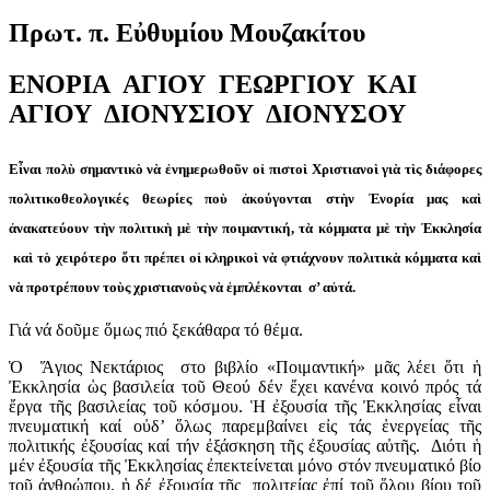
Πρωτ. π. Εὐθυμίου Μουζακίτου
ΕΝΟΡΙΑ ΑΓΙΟΥ ΓΕΩΡΓΙΟΥ ΚΑΙ
ΑΓΙΟΥ ΔΙΟΝΥΣΙΟΥ ΔΙΟΝΥΣΟΥ
Εἶναι πολὺ σημαντικὸ νὰ ἐνημερωθοῦν οἱ πιστοὶ Χριστιανοὶ γιὰ τὶς διάφορες
πολιτικοθεολογικές θεωρίες ποὺ ἀκούγονται στὴν Ἐνορία μας καὶ
ἀνακατεύουν τὴν πολιτικὴ μὲ τὴν ποιμαντική, τὰ κόμματα μὲ τὴν Ἐκκλησία
καὶ τὸ χειρότερο ὅτι πρέπει οἱ κληρικοὶ νὰ φτιάχνουν πολιτικὰ κόμματα καὶ
νὰ προτρέπουν τοὺς χριστιανοὺς νὰ ἐμπλέκονται σ’ αὐτά.
Γιά νά δοῦμε ὅμως πιό ξεκάθαρα τό θέμα.
Ὁ Ἅγιος Νεκτάριος στο βιβλίο «Ποιμαντική» μᾶς λέει ὅτι ἡ
Ἐκκλησία ὡς βασιλεία τοῦ Θεού δέν ἔχει κανένα κοινό πρός τά
ἔργα τῆς βασιλείας τοῦ κόσμου. Ἡ ἐξουσία τῆς Ἐκκλησίας εἶναι
πνευματική καί οὐδ’ ὅλως παρεμβαίνει εἰς τάς ἐνεργείας τῆς
πολιτικής ἐξουσίας καί τήν ἐξάσκηση τῆς ἐξουσίας αὐτῆς. Διότι ἡ
μέν ἐξουσία τῆς Ἐκκλησίας ἐπεκτείνεται μόνο στόν πνευματικό βίο
τοῦ ἀνθρώπου, ἡ δέ ἐξουσία τῆς πολιτείας ἐπί τοῦ ὅλου βίου τοῦ