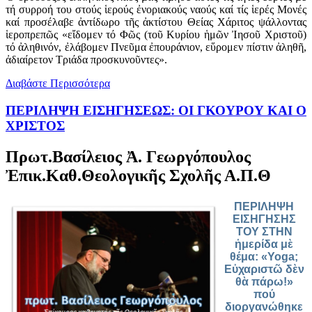
τή συρροή του στούς ἱερούς ἐνοριακούς ναούς καί τίς ἱερές Μονές
καί προσέλαβε ἀντίδωρο τῆς ἀκτίστου Θείας Χάριτος ψάλλοντας
ἱεροπρεπῶς «εἴδομεν τό Φῶς (τοῦ Κυρίου ἡμῶν Ἰησοῦ Χριστοῦ)
τό ἀληθινόν, ἐλάβομεν Πνεῦμα ἐπουράνιον, εὕρομεν πίστιν ἀληθῆ,
ἀδιαίρετον Τριάδα προσκυνοῦντες».
Διαβάστε Περισσότερα
ΠΕΡΙΛΗΨΗ ΕΙΣΗΓΗΣΕΩΣ: ΟΙ ΓΚΟΥΡΟΥ ΚΑΙ Ο
ΧΡΙΣΤΟΣ
Πρωτ.Βασίλειος Ἀ. Γεωργόπουλος
Ἐπικ.Καθ.Θεολογικῆς Σχολῆς Α.Π.Θ
ΠΕΡΙΛΗΨΗ
ΕΙΣΗΓΗΣΗΣ
TOY ΣΤΗΝ
ἡμερίδα μὲ
θέμα: «Yoga;
Εὐχαριστῶ δὲν
θὰ πάρω!»
πού
διοργανώθηκε