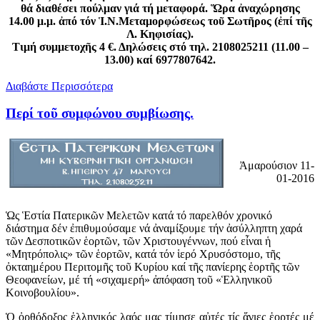
θά διαθέσει πούλμαν γιά τή μεταφορά. Ὥρα ἀναχώρησης
14.00 μ.μ. ἀπό τόν Ἱ.Ν.Μεταμορφώσεως τοῦ Σωτῆρος
(ἐπί τῆς
Λ. Κηφισίας).
Τιμή συμμετοχῆς 4 €. Δηλώσεις στό τηλ. 2108025211 (11.00 –
13.00) καί 6977807642.
Διαβάστε Περισσότερα
Περί τοῦ συμφώνου συμβίωσης.
Ἀμαρούσιον 11-
01-2016
Ὡς Ἑστία Πατερικῶν Μελετῶν κατά τό παρελθόν χρονικό
διάστημα δέν ἐπιθυμούσαμε νά ἀναμίξουμε τήν ἀσύλληπτη χαρά
τῶν Δεσποτικῶν ἑορτῶν, τῶν Χριστουγέννων, πού εἶναι ἡ
«Μητρόπολις» τῶν ἑορτῶν, κατά τόν ἱερό Χρυσόστομο, τῆς
ὀκταημέρου Περιτομῆς τοῦ Κυρίου καί τῆς πανίερης ἑορτῆς τῶν
Θεοφανείων, μέ τή «σιχαμερή» ἀπόφαση τοῦ «Ἑλληνικοῦ
Κοινοβουλίου».
Ὁ ὀρθόδοξος ἑλληνικός λαός μας τίμησε αὐτές τίς ἅγιες ἑορτές μέ