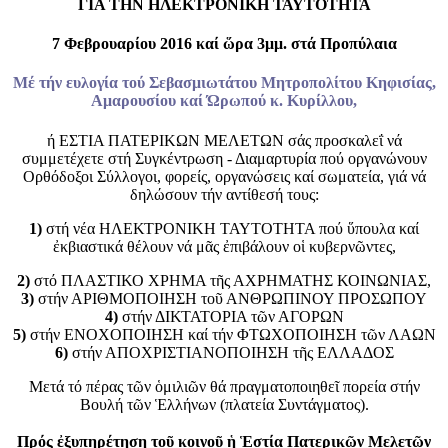
ΓΙΑ ΤΗΝ ΗΛΕΚΤΡΟΝΙΚΗ ΤΑΥΤΟΤΗΤΑ
7 Φεβρουαρίου 2016 καί ὥρα 3μμ. στά Προπύλαια
Μέ τήν ευλογία τού Σεβασμιωτάτου Μητροπολίτου Κηφισίας,
Αμαρουσίου καί Ώρωπού κ. Κυρίλλου,
ή
ΕΣΤΙΑ ΠΑΤΕΡΙΚΩΝ ΜΕΛΕΤΩΝ
σάς προσκαλεΐ νά
συμμετέχετε στή Συγκέντρωση - Διαμαρτυρία πού οργανώνουν
Ορθόδοξοι Σύλλογοι, φορείς, οργανώσεις καί σωματεία, γιά νά
δηλώσουν τήν αντίθεσή τους:
1)
στή νέα ΗΛΕΚΤΡΟΝΙΚΗ ΤΑΥΤΟΤΗΤΑ πού ὕπουλα καί
ἐκβιαστικά θέλουν νά μᾶς ἐπιβάλουν οἱ κυβερνῶντες,
2)
στό ΠΛΑΣΤΙΚΟ ΧΡΗΜΑ τῆς ΑΧΡΗΜΑΤΗΣ ΚΟΙΝΩΝΙΑΣ,
3)
στήν ΑΡΙΘΜΟΠΟΙΗΣΗ τοῦ ΑΝΘΡΩΠΙΝΟΥ ΠΡΟΣΩΠΟΥ
4)
στήν ΔΙΚΤΑΤΟΡΙΑ τῶν ΑΓΟΡΩΝ
5)
στήν ΕΝΟΧΟΠΟΙΗΣΗ καί τήν ΦΤΩΧΟΠΟΙΗΣΗ τῶν ΛΑΩΝ
6)
στήν ΑΠΟΧΡΙΣΤΙΑΝΟΠΟΙΗΣΗ τῆς ΕΛΛΑΔΟΣ
Μετά τό πέρας τῶν ὁμιλιῶν θά πραγματοποιηθεῖ πορεία στήν
Βουλή τῶν Ἑλλήνων (πλατεία Συντάγματος).
Πρός ἐξυπηρέτηση τοῦ κοινοῦ ἡ Ἑστία Πατερικῶν Μελετῶν