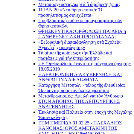
Μεταμοσχεύσεις:
Δωρεά ἤ ἀφαίρεση ζωῆς;
11 ΙΑΝ 20 «Νέα θρησκευτικά: Ὁ
προσηλυτισμός συνεχίζεται»
Προβληματική τοῦ νέου προγράμματος τῶν
Θρησκευτικῶν.
ΘΡΗΣΚΕΥΤΙΚΑ: ΟΡΘΟΔΟΞΗ ΠΑΙΔΕΙΑ ή
ΠΑΝΘΡΗΣΚΕΙΑΚΗ ΠΡΟΠΑΓΑΝΔΑ;
«Σεξουαλικὴ διαπαιδαγώγηση στὰ Σχολεῖα:
Ἀγωγὴ ἢ χειραγώγηση;»
Τά αἴτια τῆς κρίσεως στήν Ἑλλάδα καί
προτάσεις γιά τήν ὑπέρβασή της
«Ἡ Ὀρθοδοξία ἀπέναντι στή σύγχρονη ἄρνηση»
18.05.2019
ΗΛΕΚΤΡΟΝΙΚΗ ΔΙΑΚΥΒΕΡΝΗΣΗ ΚΑΙ
ΑΝΘΡΩΠΙΝΑ ΔΙΚΑΙΩΜΑΤΑ
Κατάργηση Μετρητῶν - τέλος τῆς ἐλευθερίας.
Ὁδεύοντας πρός τόν ὁλοκληρωτισμό
Μετανθρωπισμός: Ἀπειλή για τὸν Ἂνθρωπο
ΣΤΟΝ ΑΠΟΗΧΟ ΤΗΣ ΛΕΙΤΟΥΡΓΙΚΗΣ
ΑΝΑΓΕΝΝΗΣΗΣ
Ἐκκλησία καί Πολιτεία στήν ἐποχή τῆς Μεγάλης
Ἐπανεκκίνησης
ΕΠΜ ΗΜΕΡΙΔΑ 01.02.25 - ΠΑΣΧΑΛΙΟΣ
ΚΑΝΟΝΑΣ: ΟΡΟΣ ΑΜΕΤΑΚΙΝΗΤΟΣ
ΕΝΌΤΗΤΟΣ ΤΗΣ ΟΡΘΟΔΟΞΟΥ