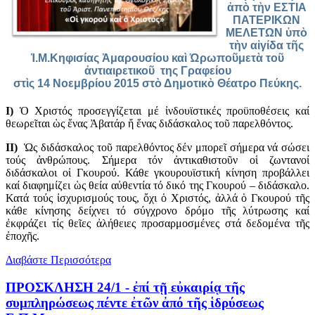
ἀπὸ τὴν ΕΣΤΙΑ
ΠΑΤΕΡΙΚΩΝ
ΜΕΛΕΤΩΝ ὑπὸ
τὴν αἰγίδα τῆς
Ἱ.Μ.Κηφισίας Ἀμαρουσίου καὶ Ὠρωποῦμετὰ τοῦ
ἀντιαιρετικοῦ της Γραφείου
στὶς 14 Νοεμβρίου 2015 στὸ Δημοτικὸ Θέατρο Πεύκης.
Ι)
Ὁ Χριστός προσεγγίζεται μέ ἰνδουϊστικές προϋποθέσεις καί
θεωρεῖται ὡς ἕνας Ἀβατάρ ἤ ἕνας διδάσκαλος τοῦ παρελθόντος.
ΙΙ)
Ὡς διδάσκαλος τοῦ παρελθόντος δέν μπορεῖ σήμερα νά σώσει
τούς ἀνθρώπους. Σήμερα τόν ἀντικαθιστοῦν οἱ ζωντανοί
διδάσκαλοι οἱ Γκουρού. Κάθε γκουρουϊστική κίνηση προβάλλει
καί διαφημίζει ὡς θεία αὐθεντία τό δικό της Γκουρού – διδάσκαλο.
Κατά τούς ἰσχυρισμούς τους, ὄχι ὁ Χριστός, ἀλλά ὁ Γκουρού τῆς
κάθε κίνησης δείχνει τό σύγχρονο δρόμο τῆς λύτρωσης καί
ἐκφράζει τίς θεῖες ἀλήθειες προσαρμοσμένες στά δεδομένα τῆς
ἐποχῆς.
Διαβάστε Περισσότερα
ΠΡΟΣΚΛΗΣΗ 24/1 - ἐπί τῇ εὐκαιρίᾳ τῆς
συμπληρώσεως πέντε ἐτῶν ἀπό τῆς ἱδρύσεως