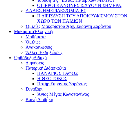
Ίδρυση τῆς "Ἑστίας Πατερικῶν Μελετῶν"
ΟΙ ΙΕΡΟΙ ΚΑΝΟΝΕΣ ΙΣΧΥΟΥΝ ΣΗΜΕΡΑ;
ΑΛΛΕΣ ΗΜΕΡΙΔΕΣ/ΟΜΙΛΙΕΣ
Η ΔΙΕΙΣΔΥΣΗ ΤΟΥ ΑΠΟΚΡΥΦΙΣΜΟΥ ΣΤΟΝ
ΧΩΡΟ ΤΩΝ ΠΑΙΔΙΩΝ
Ὁμιλίες Μακαριστοῦ Ἀρχ. Σαράντη Σαράντου
Μαθήματα
Ἑλληνικῆς
Μαθήματα
Ὁμιλίες
Ἀνακοινώσεις
Ἄλλες Ἐκδηλώσεις
Ὀρθόδοξη
Διδαχή
Διηγήσεις
Πατερική Διδασκαλία
ΠΑΝΑΓΙΟΣ ΤΑΦΟΣ
Η ΘΕΟΤΟΚΟΣ
Πατήρ Σαράντης Σαράντος
Συναξάρι
Ἅγιος Μέγας Κωνσταντῖνος
Καινή Διαθήκη