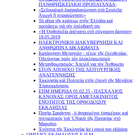
ΠΑΝΘΡΗΣΚΕΙΑΚΗ ΠΡΟΠΑΓΑΝΔΑ;
«Σεξουαλικὴ διαπαιδαγώγηση στὰ Σχολεῖα:
Ἀγωγὴ ἢ χειραγώγηση;»
Τά αἴτια τῆς κρίσεως στήν Ἑλλάδα καί
προτάσεις γιά τήν ὑπέρβασή της
«Ἡ Ὀρθοδοξία ἀπέναντι στή σύγχρονη ἄρνηση»
18.05.2019
ΗΛΕΚΤΡΟΝΙΚΗ ΔΙΑΚΥΒΕΡΝΗΣΗ ΚΑΙ
ΑΝΘΡΩΠΙΝΑ ΔΙΚΑΙΩΜΑΤΑ
Κατάργηση Μετρητῶν - τέλος τῆς ἐλευθερίας.
Ὁδεύοντας πρός τόν ὁλοκληρωτισμό
Μετανθρωπισμός: Ἀπειλή για τὸν Ἂνθρωπο
ΣΤΟΝ ΑΠΟΗΧΟ ΤΗΣ ΛΕΙΤΟΥΡΓΙΚΗΣ
ΑΝΑΓΕΝΝΗΣΗΣ
Ἐκκλησία καί Πολιτεία στήν ἐποχή τῆς Μεγάλης
Ἐπανεκκίνησης
ΕΠΜ ΗΜΕΡΙΔΑ 01.02.25 - ΠΑΣΧΑΛΙΟΣ
ΚΑΝΟΝΑΣ: ΟΡΟΣ ΑΜΕΤΑΚΙΝΗΤΟΣ
ΕΝΌΤΗΤΟΣ ΤΗΣ ΟΡΘΟΔΟΞΟΥ
ΕΚΚΛΗΣΊΑΣ
Πατήρ Σαράντης , ὁ ἁγιασμένος ἐφημέριος καί
πνευματικός τοῦ Ἱ.Ναοῦ τῆς Παναγίας στό
Μαροῦσι
Ἑνότητα τῆς Ἐκκλησίας ke i enosi ton eklision
ΟΜΙΛΙΕΣ-ΕΚΔΗΛΩΣΕΙΣ Ε.Π.Μ.