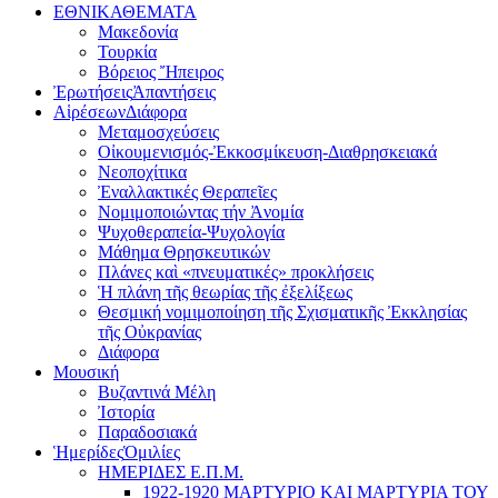
ΕΘΝΙΚΑ
ΘΕΜΑΤΑ
Μακεδονία
Τουρκία
Βόρειος Ἤπειρος
Ἐρωτήσεις
Ἀπαντήσεις
Αἱρέσεων
Διάφορα
Μεταμοσχεύσεις
Οἰκουμενισμός-Ἐκκοσμίκευση-Διαθρησκειακά
Νεοποχίτικα
Ἐναλλακτικές Θεραπεῖες
Νομιμοποιώντας τήν Ἀνομία
Ψυχοθεραπεία-Ψυχολογία
Μάθημα Θρησκευτικών
Πλάνες καὶ «πνευματικές» προκλήσεις
Ἡ πλάνη τῆς θεωρίας τῆς ἐξελίξεως
Θεσμική νομιμοποίηση τῆς Σχισματικῆς Ἐκκλησίας
τῆς Οὐκρανίας
Διάφορα
Μουσική
Βυζαντινά Μέλη
Ἰστορία
Παραδοσιακά
Ἡμερίδες
Ὁμιλίες
ΗΜΕΡΙΔΕΣ Ε.Π.Μ.
1922-1920 ΜΑΡΤΥΡΙΟ ΚΑI ΜΑΡΤΥΡIΑ ΤΟΥ