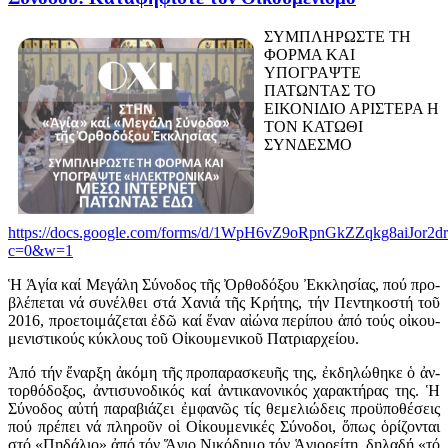
ΣΥΜΠΛΗΡΩΣΤΕ ΤΗ
ΦΟΡΜΑ ΚΑΙ
ΥΠΟΓΡΑΨΤΕ
ΠΑΤΩΝΤΑΣ ΤΟ
ΕΙΚΟΝΙΔΙΟ ΑΡΙΣΤΕΡΑ Η
ΤΟΝ ΚΑΤΩΘΙ
ΣΥΝΔΕΣΜΟ
https://docs.google.com/forms/d/1WpH6vZ9oRpnGkZZqkg8aiJor2
c=0&w=1
Ἡ Ἁ­γί­α καί Με­γά­λη Σύ­νο­δος τῆς Ὀρ­θο­δό­ξου Ἐκ­κλη­σί­ας, πού προ­
βλέ­πε­ται νά συ­νέλ­θει στά Χα­νιά τῆς Κρή­της, τήν Πεν­τη­κο­στή τοῦ
2016, προ­ε­τοι­μά­ζε­ται ἐ­δῶ καί ἕ­ναν αἰ­ώ­να πε­ρί­που ἀ­πό τούς οἰ­κου­
με­νι­στι­κούς κύ­κλους τοῦ Οἰ­κου­με­νι­κοῦ Πα­τρι­αρ­χεί­ου.
Ἀ­πό τήν ἔ­ναρ­ξη ἀ­κό­μη τῆς προ­πα­ρα­σκευ­ῆς της, ἐκ­δη­λώ­θη­κε ὁ ἀν­
τορ­θό­δο­ξος, ἀν­τι­συ­νο­δι­κός καί ἀν­τι­κα­νο­νι­κός χα­ρα­κτή­ρας της. Ἡ
Σύ­νο­δος αὐ­τή πα­ρα­βιά­ζει ἐμ­φα­νῶς τίς θε­με­λι­ώ­δεις προ­ϋ­πο­θέ­σεις
πού πρέ­πει νά πλη­ροῦν οἱ Οἰ­κου­με­νι­κές Σύ­νο­δοι, ὅ­πως ὁ­ρί­ζον­ται
στό «Πη­δά­λιο» ἀ­πό τόν Ἅ­γιο Νι­κό­δη­μο τόν Ἁ­γι­ο­ρεί­τη, δη­λα­δή «τό