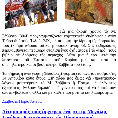
Γιὰ μία ἀκόμη χρονιὰ τὸ Μ.
Σάββατο (30/4) προγραμματίζονται ἑορταστικὲς ἐκδηλώσεις στὸν
Ταῦρο ἀπὸ τοὺς Ἰνδοὺς ΣΙΧ, μὲ ἀφορμὴ τὴν ἵδρυση τῆς θρησκείας
τους (κράμα ἰνδουισμοῦ καὶ μουσουλμανισμοῦ). Στὶς ἐκδηλώσεις
περιλαμβάνεται περιφορὰ στολισμένου ὀχήματος μὲ τὸ «ἱερό» τους
βιβλίο σὲ δρόμους τῆς περιοχῆς. Αὐτὰ μία ἡμέρα μετὰ τὴν
λιτάνευση τοῦ Ἐπιταφίου τοῦ Κυρίου μας καὶ κατὰ τὸ
σιωπηλώτερο καὶ σεβασμιώτερο Σάββατο τοῦ ἔτους.
Ἐπισήμως ἡ ἄνω γιορτὴ (Βαϊσάκχι) γιορτάζεται ἀνά τὸν κόσμο στὶς
14 Ἀπριλίου κάθε ἔτους. Στὴ χώρα μας ὅμως γιὰ «πρακτικοὺς»
λόγους μεταφέρεται τὸ Μ. Σάββατο ἢ Πάσχα μὲ ἐλάχιστες
ἐξαιρέσεις. Θέλουν δηλαδὴ οἱ ὀργανωτές της καὶ νὰ ἑορτάσουν
ὅποτε «βολεύει», ἀλλὰ καὶ μὲ κάθε ἐπισημότητα καὶ λαμπρότητα.
Διαβάστε Περισσότερα
Αἴτημα πρός τούς ἀρχιερεῖς ἐνόψει τῆς Μεγάλης
Συνόδου: Καταψηφίστε τόν Οἰκουμενισμό