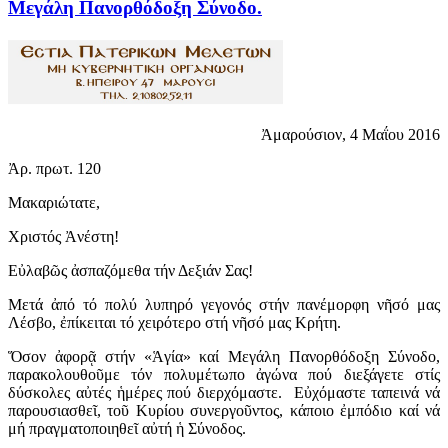
Μεγάλη Πανορθόδοξη Σύνοδο.
Ἀμαρούσιον, 4 Μαΐου 2016
Ἀρ. πρωτ. 120
Μακαριώτατε,
Χριστός Ἀνέστη!
Εὐλαβῶς ἀσπαζόμεθα τήν Δεξιάν Σας!
Μετά ἀπό τό πολύ λυπηρό γεγονός στήν πανέμορφη νῆσό μας
Λέσβο, ἐπίκειται τό χειρότερο στή νῆσό μας Κρήτη.
Ὅσον ἀφορᾷ στήν «Ἁγία» καί Μεγάλη Πανορθόδοξη Σύνοδο,
παρακολουθοῦμε τόν πολυμέτωπο ἀγώνα πού διεξάγετε στίς
δύσκολες αὐτές ἡμέρες πού διερχόμαστε. Εὐχόμαστε ταπεινά νά
παρουσιασθεῖ, τοῦ Κυρίου συνεργοῦντος, κάποιο ἐμπόδιο καί νά
μή πραγματοποιηθεῖ αὐτή ἡ Σύνοδος.