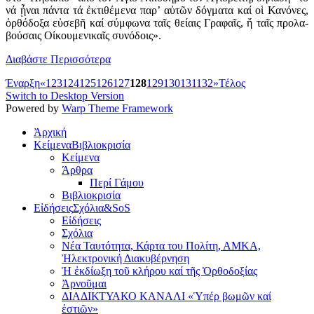
νά ᾖ­ναι πάν­τα τά ἐ­κτι­θέ­με­να πα­ρ’ αὐ­τῶν δόγ­μα­τα καί οἱ Κα­νό­νες,
ὀρ­θό­δο­ξα εὐ­σε­βῆ καί σύμ­φω­να ταῖς θεί­αις Γρα­φαῖς, ἤ ταῖς προ­λα­
βού­σαις Οἰ­κου­με­νι­καῖς συ­νό­δοις».
Διαβάστε Περισσότερα
Έναρξη
«
123
124
125
126
127
128
129
130
131
132
»
Τέλος
Switch to Desktop Version
Powered by
Warp Theme Framework
Ἀρχική
Κείμενα
Βιβλιοκρισία
Κείμενα
Άρθρα
Περί Γάμου
Βιβλιοκρισία
Εἰδήσεις
Σχόλια&SoS
Εἰδήσεις
Σχόλια
Νέα Ταυτότητα, Κάρτα του Πολίτη, ΑΜΚΑ,
Ἠλεκτρονική Διακυβέρνηση
Ἡ ἐκδίωξη τοῦ κλήρου καί τῆς Ὀρθοδοξίας
Ἀρνοῦμαι
ΔΙΑΔΙΚΤΥΑΚΟ ΚΑΝΑΛΙ «Ὑπέρ βωμῶν καί
ἑστιῶν»