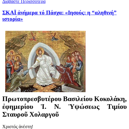
Διαβάστε Περισσότερα
ΣΚΑΪ ἀνήμερα τό Πάσχα: «Ιησούς: η “αληθινή”
ιστορία»
Πρωτοπρεσβυτέρου Βασιλείου Κοκολάκη,
ἐφημερίου Ἱ. Ν. Ὑψώσεως Τιμίου
Σταυροῦ Χολαργοῦ
Χριστός ἀνέστη!