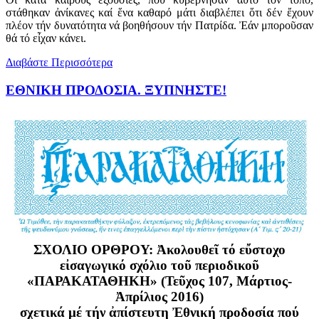
στάθηκαν ἀνίκανες καί ἕνα καθαρό μάτι διαβλέπει ὅτι δέν ἔχουν
πλέον τήν δυνατότητα νά βοηθήσουν τήν Πατρίδα. Ἐάν μποροῦσαν
θά τό εἶχαν κάνει.
Διαβάστε Περισσότερα
ΕΘΝΙΚΗ ΠΡΟΔΟΣΙΑ. ΞΥΠΝΗΣΤΕ!
ΣΧΟΛΙΟ ΟΡΘΡΟΥ: Ἀκολουθεῖ τό εὔστοχο
εἰσαγωγικό σχόλιο τοῦ περιοδικοῦ
«ΠΑΡΑΚΑΤΑΘΗΚΗ» (Τεῦχος 107, Μάρτιος-
Ἀπρίλιος 2016)
σχετικά μέ τήν ἀπίστευτη Ἐθνική προδοσία πού