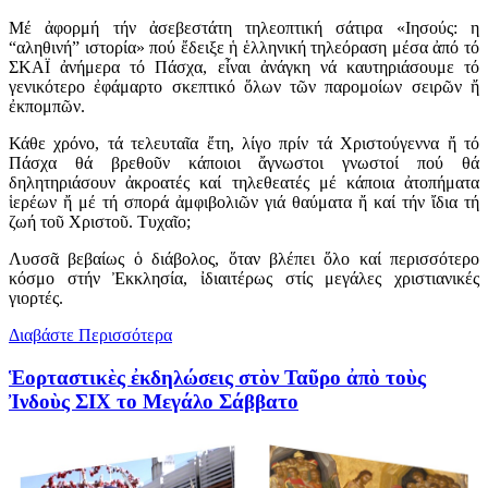
Μέ ἀφορμή τήν ἀσεβεστάτη τηλεοπτική σάτιρα «Ιησούς: η
“αληθινή” ιστορία» πού ἔδειξε ἡ ἑλληνική τηλεόραση μέσα ἀπό τό
ΣΚΑΪ ἀνήμερα τό Πάσχα, εἶναι ἀνάγκη νά καυτηριάσουμε τό
γενικότερο ἐφάμαρτο σκεπτικό ὅλων τῶν παρομοίων σειρῶν ἤ
ἐκπομπῶν.
Κάθε χρόνο, τά τελευταῖα ἔτη, λίγο πρίν τά Χριστούγεννα ἤ τό
Πάσχα θά βρεθοῦν κάποιοι ἄγνωστοι γνωστοί πού θά
δηλητηριάσουν ἀκροατές καί τηλεθεατές μέ κάποια ἀτοπήματα
ἱερέων ἤ μέ τή σπορά ἀμφιβολιῶν γιά θαύματα ἤ καί τήν ἴδια τή
ζωή τοῦ Χριστοῦ. Τυχαῖο;
Λυσσᾶ βεβαίως ὁ διάβολος, ὅταν βλέπει ὅλο καί περισσότερο
κόσμο στήν Ἐκκλησία, ἰδιαιτέρως στίς μεγάλες χριστιανικές
γιορτές.
Διαβάστε Περισσότερα
Ἑορταστικὲς ἐκδηλώσεις στὸν Ταῦρο ἀπὸ τοὺς
Ἰνδοὺς ΣΙΧ το Μεγάλο Σάββατο