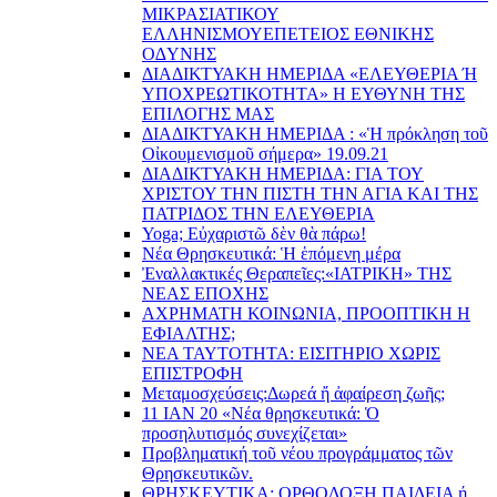
ΜΙΚΡΑΣΙΑΤΙΚΟΥ
EΛΛΗΝΙΣΜΟΥEΠEΤΕΙΟΣ EΘΝΙΚHΣ
O∆YΝΗΣ
ΔΙΑΔΙΚΤΥΑΚΗ ΗΜΕΡΙΔΑ «EΛΕΥΘΕΡΙΑ Ή
YΠΟΧΡΕΩΤΙΚΟΤΗΤΑ» Η ΕΥΘΥΝΗ ΤΗΣ
EΠΙΛΟΓΗΣ ΜΑΣ
ΔΙΑΔΙΚΤΥΑΚΗ ΗΜΕΡΙΔΑ : «Ἡ πρόκληση τοῦ
Οἰκουμενισμοῦ σήμερα» 19.09.21
ΔΙΑΔΙΚΤΥΑΚΗ ΗΜΕΡΙΔΑ: ΓΙΑ ΤΟΥ
ΧΡΙΣΤΟΥ ΤΗΝ ΠΙΣΤΗ ΤΗΝ ΑΓΙΑ ΚΑΙ ΤΗΣ
ΠΑΤΡΙΔΟΣ ΤΗΝ ΕΛΕΥΘΕΡΙΑ
Yoga; Εὐχαριστῶ δὲν θὰ πάρω!
Νέα Θρησκευτικά: Ἡ ἑπόμενη μέρα
Ἐναλλακτικές Θεραπεῖες:
«ΙΑΤΡΙΚΗ» ΤΗΣ
ΝΕΑΣ ΕΠΟΧΗΣ
ΑΧΡΗΜΑΤΗ ΚΟΙΝΩΝΙΑ, ΠΡΟΟΠΤΙΚΗ Η
ΕΦΙΑΛΤΗΣ;
ΝΕΑ ΤΑΥΤΟΤΗΤΑ: ΕΙΣΙΤΗΡΙΟ ΧΩΡΙΣ
ΕΠΙΣΤΡΟΦΗ
Μεταμοσχεύσεις:
Δωρεά ἤ ἀφαίρεση ζωῆς;
11 ΙΑΝ 20 «Νέα θρησκευτικά: Ὁ
προσηλυτισμός συνεχίζεται»
Προβληματική τοῦ νέου προγράμματος τῶν
Θρησκευτικῶν.
ΘΡΗΣΚΕΥΤΙΚΑ: ΟΡΘΟΔΟΞΗ ΠΑΙΔΕΙΑ ή