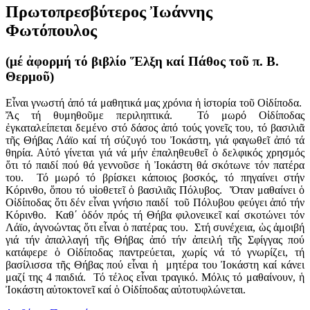
Πρωτοπρεσβύτερος Ἰωάννης
Φωτόπουλος
(μέ ἀφορμή τό βιβλίο Ἕλξη καί Πάθος τοῦ π. Β.
Θερμοῦ)
Εἶναι γνωστή ἀπό τά μαθητικά μας χρόνια ἡ ἱστορία τοῦ Οἰδίποδα.
Ἄς τή θυμηθοῦμε περιληπτικά. Τό μωρό Οἰδίποδας
ἐγκαταλείπεται δεμένο στό δάσος ἀπό τούς γονεῖς του, τό βασιλιᾶ
τῆς Θήβας Λάϊο καί τή σύζυγό του Ἰοκάστη, γιά φαγωθεῖ ἀπό τά
θηρία. Αὐτό γίνεται γιά νά μήν ἐπαληθευθεῖ ὁ δελφικός χρησμός
ὅτι τό παιδί πού θά γεννοῦσε ἡ Ἰοκάστη θά σκότωνε τόν πατέρα
του. Τό μωρό τό βρίσκει κάποιος βοσκός, τό πηγαίνει στήν
Κόρινθο, ὅπου τό υἱοθετεῖ ὁ βασιλιᾶς Πόλυβος. Ὅταν μαθαίνει ὁ
Οἰδίποδας ὅτι δέν εἶναι γνήσιο παιδί τοῦ Πόλυβου φεύγει ἀπό τήν
Κόρινθο. Καθ΄ ὁδόν πρός τή Θήβα φιλονεικεῖ καί σκοτώνει τόν
Λάϊο, ἀγνοώντας ὅτι εἶναι ὁ πατέρας του. Στή συνέχεια, ὡς ἀμοιβή
γιά τήν ἀπαλλαγή τῆς Θήβας ἀπό τήν ἀπειλή τῆς Σφίγγας πού
κατάφερε ὁ Οἰδίποδας παντρεύεται, χωρίς νά τό γνωρίζει, τή
βασίλισσα τῆς Θήβας πού εἶναι ἡ μητέρα του Ἰοκάστη καί κάνει
μαζί της 4 παιδιά. Τό τέλος εἶναι τραγικό. Μόλις τό μαθαίνουν, ἡ
Ἰοκάστη αὐτοκτονεῖ καί ὁ Οἰδίποδας αὐτοτυφλώνεται.