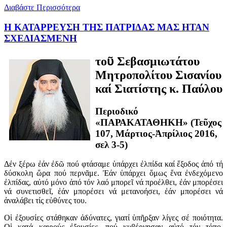
Διαβάστε Περισσότερα
Η ΚΑΤΑΡΡΕΥΣΗ ΤΗΣ ΠΑΤΡΙΔΑΣ ΜΑΣ ΗΤΑΝ
ΣΧΕΔΙΑΣΜΕΝΗ
ῦ
το
Σεβασμιωτάτου
Μητροπολίτου Σισανίου
καί Σιατίστης κ. Παύλου
Περιοδικό
«ΠΑΡΑΚΑΤΑΘΗΚΗ» (Τεῦχος
107, Μάρτιος-Ἀπρίλιος 2016,
σελ 3-5)
Δέν ξέρω ἐάν ἐδῶ πού φτάσαμε ὑπάρχει ἐλπίδα καί ἔξοδος ἀπό τή
δύσκολη ὥρα πού περνᾶμε. Ἐάν ὑπάρχει ὅμως ἕνα ἐνδεχόμενο
ἐλπίδας, αὐτό μόνο ἀπό τόν λαό μπορεῖ νά προέλθει, ἐάν μπορέσει
νά συνετισθεῖ, ἐάν μπορέσει νά μετανοήσει, ἐάν μπορέσει νά
ἀναλάβει τίς εὐθύνες του.
Οἱ ἐξουσίες στάθηκαν ἀδύνατες, γιατί ὑπῆρξαν λίγες σέ ποιότητα.
Οἱ κατά καιρούς ἐξουσίες, πού κυβέρνησαν αὐτό τόν τόπο,