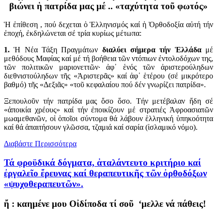
βιώνει ἡ πατρίδα μας μέ .. «ταχύτητα τοῦ φωτός»
Ἡ ἐπίθεση , πού δεχεται ὁ Ἑλληνισμός καί ἡ Ὀρθοδοξία αὐτή τήν
ἐποχή, ἐκδηλώνεται σέ τρία κυρίως μέτωπα:
1.
Ἡ Νέα Τάξη Πραγμάτων
διαλύει σήμερα τήν Ἑλλάδα
μέ
μεθόδους Μαφίας καί μέ τή βοήθεια τῶν ντόπιων ἐντολοδόχων της,
τῶν πολιτικῶν μαριονεττῶν· ἀφ᾽ ἑνός τῶν ἀριστερούληδων
διεθνιστούληδων τῆς «Ἀριστερᾶς» καί ἀφ᾽ ἑτέρου (σέ μικρότερο
βαθμό) τῆς «Δεξιᾶς» «τοῦ κεφαλαίου πού δέν γνωρίζει πατρίδα».
Ξεπουλοῦν τήν πατρίδα μας ὅσο ὅσο. Τήν μετέβαλαν ἤδη σέ
«ἀποικία χρέους» καί τήν ἐποικίζουν μέ στρατιές Ἀφροασιατῶν
μωαμεθανῶν, οἱ ὁποῖοι σύντομα θά λάβουν ἑλληνική ὑπηκοότητα
καί θά ἀπαιτήσουν γλῶσσα, τζαμιά καί σαρία (ἰσλαμικό νόμο).
Διαβάστε Περισσότερα
Τά φροϋδικά δόγματα, ἀταλάντευτο κριτήριο καί
ἐργαλεῖο ἔρευνας καί θεραπευτικῆς τῶν ὀρθοδόξων
«ψυχοθεραπευτῶν».
ἤ : καημένε μου Οἰδίποδα τί σοῦ ‘μελλε νά πάθεις!