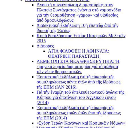
Ἀνοικτή συγκέντρωση διαμαρτυρίας στήν
Πλατεία Συντάγματος ἐνάντια στό νομοσχέδιο
γιά τήν θεσμοθέτηση «γάμου» καί υἱοθεσίας
ἀπό ὁμοφυλόφιλους
Διαδικτυακή ἐκδήλωση 10ῃ ἐπετείῳ ἀπό τήν
ἵδρυσή τῆς Ἑστίας
Κοπή βασιλόπιττας Ἑστίας Πατερικῶν Μελετῶν
2015
Διάφορες
ΑΓΙΑ ΦΙΛΟΘΕΗ Η ΑΘΗΝΑΙΑ:
ΘΕΑΤΡΙΚΗ ΠΑΡΑΣΤΑΣΗ
ΛΕΜΕ ΟΧΙ ΣΤΑ ΝΕΑ ΘΡΗΣΚΕΥΤΙΚΑ: Ἡ
εἰρηνική πορεία διαμαρτυρίας γιά τό μάθημα
τῶν νέων θρησκευτικῶν.
Ἑορταστική ἐκδήλωση ἐπί τῇ εὐκαιρίᾳ τῆς
συμπληρώσεως πέντε ἐτῶν ἀπό τῆς ἱδρύσεως
τῆς ΕΠΜ (ΙΑΝ 2016).
Γιά τήν ἔναρξη τοῦ ἀπελευθερωτικοῦ ἀγώνα τῆς
Κύπρου γιά ἀποτίναξη τοῦ Ἀγγλικοῦ ζυγοῦ
(2014)
Ἑορταστική ἐκδήλωση ἐπί τῇ εὐκαιρίᾳ τῆς
συμπληρώσεως τριῶν ἐτῶν ἀπό τῆς ἱδρύσεως
τῆς ΕΠΜ (2014)
«Σχέση Ἱερῶν Κανόνων καί Κοσμικῶν Νόμων»